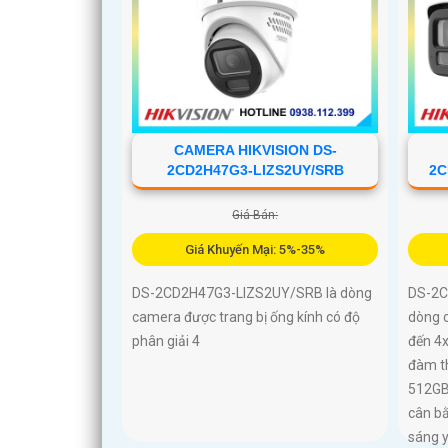
CAMERA HIKVISION DS-
2CD2H47G3-LIZS2UY/SRB
2C
Giá Bán:
Giá Khuyến Mại: 5%-35%
DS-2CD2H47G3-LIZS2UY/SRB là dòng
DS-2C
camera được trang bị ống kính có độ
dòng 
phân giải 4
đến 4x
đàm th
512GB,
cân b
sáng y