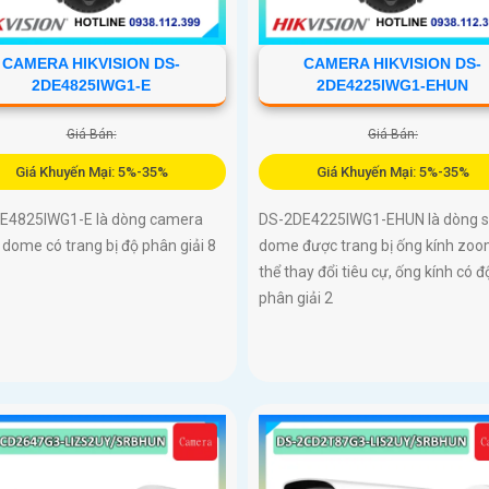
CAMERA HIKVISION DS-
CAMERA HIKVISION DS-
2DE4825IWG1-E
2DE4225IWG1-EHUN
Giá Bán:
Giá Bán:
Giá Khuyến Mại: 5%-35%
Giá Khuyến Mại: 5%-35%
E4825IWG1-E là dòng camera
DS-2DE4225IWG1-EHUN là dòng 
dome có trang bị độ phân giải 8
dome được trang bị ống kính zoo
thể thay đổi tiêu cự, ống kính có đ
phân giải 2