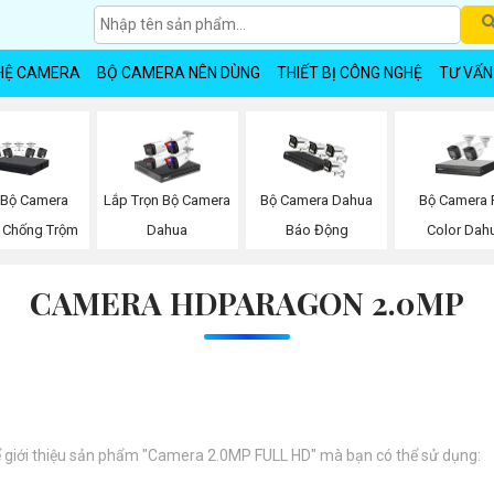
HỆ CAMERA
BỘ CAMERA NÊN DÙNG
THIẾT BỊ CÔNG NGHỆ
TƯ VẤN
 Bộ Camera
Bộ Camera F
Lắp Trọn Bộ Camera
Bộ Camera Dahua
 Chống Trộm
Color Dah
Dahua
Báo Động
CAMERA HDPARAGON 2.0MP
 để giới thiệu sản phẩm "Camera 2.0MP FULL HD" mà bạn có thể sử dụng: