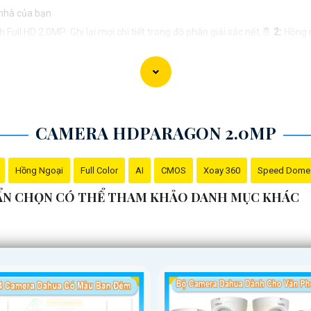
nhà của bạn
Full HD 2.0MP: Ghi lại mọi chi tiết trong độ phân giải sắc nét.🤴
2:
Hồng n
p trực tiếp với gia đình hoặc chăm sóc cho trẻ nhỏ và thú cưng.｝
4:
Thiết 
nhà ở bất kỳ đâu, bất kỳ lúc.- Theo dõi trẻ nhỏ: Đi làm yên tâm với khả n
Đảm bảo an ninh cho gia đình và tài sản.- Văn phòng, cửa hàng, nhà hàng: 
CAMERA HDPARAGON 2.0MP
ặc website của cửa hàng]
Hồng Ngoại
Full Color
AI
CMOS
Xoay 360
Speed Dome
ra 2.0MP FULL HD một cách thu hút và hiệu quả! Nếu bạn cần thêm sự điề
UẨN CHỌN CÓ THỂ THAM KHẢO DANH MỤC KHÁC