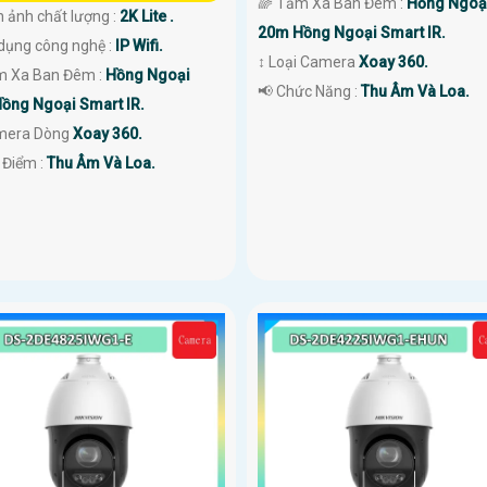
🌈 Tầm Xa Ban Đêm :
Hồng Ngoạ
h ảnh chất lượng :
2K Lite .
20m Hồng Ngoại Smart IR.
 dụng công nghệ :
IP Wifi.
↕️ Loại Camera
Xoay 360.
m Xa Ban Đêm :
Hồng Ngoại
️📢 Chức Năng :
Thu Âm Và Loa.
ồng Ngoại Smart IR.
mera Dòng
Xoay 360.
t Điểm :
Thu Âm Và Loa.