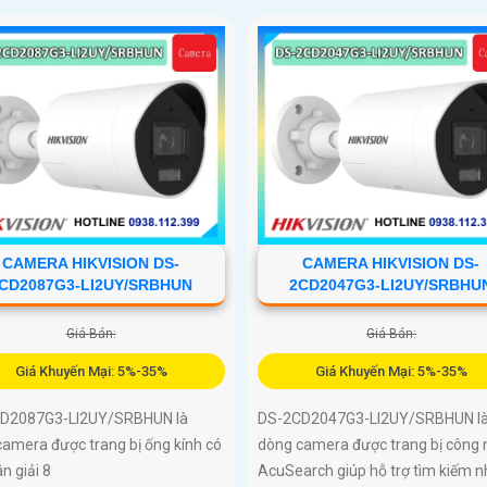
CAMERA HIKVISION DS-
CAMERA HIKVISION DS-
CD2087G3-LI2UY/SRBHUN
2CD2047G3-LI2UY/SRBHU
Giá Bán:
Giá Bán:
Giá Khuyến Mại: 5%-35%
Giá Khuyến Mại: 5%-35%
D2087G3-LI2UY/SRBHUN là
DS-2CD2047G3-LI2UY/SRBHUN l
amera được trang bị ống kính có
dòng camera được trang bị công 
n giải 8
AcuSearch giúp hỗ trợ tìm kiếm 