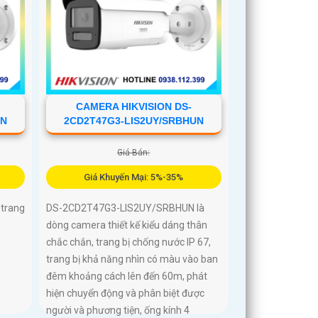
CAMERA HIKVISION DS-
UN
2CD2T47G3-LIS2UY/SRBHUN
Giá Bán:
Giá Khuyến Mại: 5%-35%
trang
DS-2CD2T47G3-LIS2UY/SRBHUN là
dòng camera thiết kế kiểu dáng thân
chắc chắn, trang bị chống nước IP 67,
trang bị khả năng nhìn có màu vào ban
đêm khoảng cách lên đến 60m, phát
hiện chuyển động và phân biệt được
người và phương tiện, ống kính 4