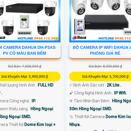
4 CAMERA DAHUA DH-P3AS-
BỘ CAMERA IP WIFI DAHUA 
PV CÓ MÀU BAN ĐÊM
PHÒNG GIÁ RẺ
Giá Bán: 7,000,000 ₫
Giá Bán: 8,300,000 ₫
Giá Khuyến Mại: 5,900,000 ₫
Giá Khuyến Mại: 5,700,000 ₫
 Chất lượng hình Ảnh :
FULL HD
️⚡ Hình Ảnh Sắc nét :
2K Lite .
 .
🌠 Công Nghệ Hình Ảnh :
IP Wifi.
amera Công nghệ :
IP.
❈ Tầm Nhìn Ban Đêm :
Hồng Ngo
 xem thiếu sáng :
Hồng Ngoại
30m Hồng Ngoại SMD.
ồng Ngoại SMD.
🔩 Thiết Kế Camera
Dome Kim loạ
era Thiết Kế
Dome Kim loại +
Nhựa.