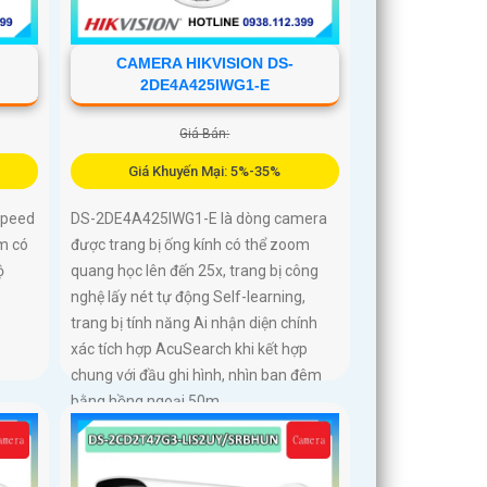
CAMERA HIKVISION DS-
2DE4A425IWG1-E
Giá Bán:
Giá Khuyến Mại: 5%-35%
speed
DS-2DE4A425IWG1-E là dòng camera
m có
được trang bị ống kính có thể zoom
ộ
quang học lên đến 25x, trang bị công
nghệ lấy nét tự động Self-learning,
trang bị tính năng Ai nhận diện chính
xác tích hợp AcuSearch khi kết hợp
chung với đầu ghi hình, nhìn ban đêm
bằng hồng ngoại 50m