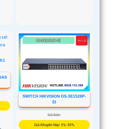
5AS
SWITCH HIKVISION DS-3E1528P-
EI
Giá Bán:
Giá Khuyến Mại: 5%-35%