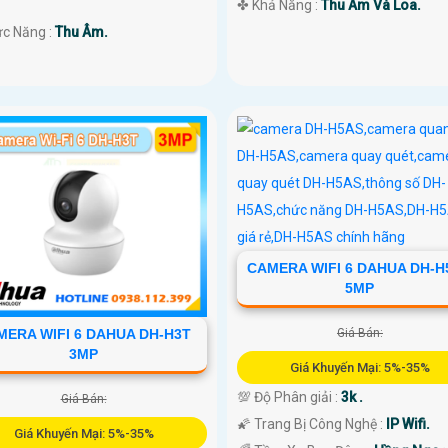
️✤ Khả Năng :
Thu Âm Và Loa.
ức Năng :
Thu Âm.
CAMERA WIFI 6 DAHUA DH-H
5MP
Giá Bán:
MERA WIFI 6 DAHUA DH-H3T
3MP
Giá Khuyến Mại: 5%-35%
💯 Độ Phân giải :
3k .
Giá Bán:
🌠 Trang Bị Công Nghệ :
IP Wifi.
Giá Khuyến Mại: 5%-35%