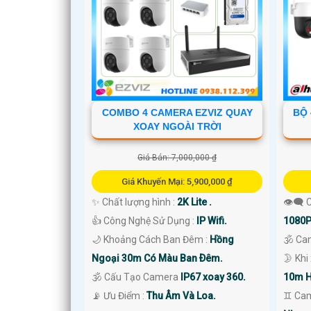
COMBO 4 CAMERA EZVIZ QUAY
BỘ 
XOAY NGOÀI TRỜI
Giá Bán: 7,000,000 ₫
Giá Khuyến Mại: 5,900,000 ₫
✨ Chất lượng hình :
2K Lite .
👁️‍🗨
👍 Công Nghệ Sử Dụng :
IP Wifi.
1080P
🌙 Khoảng Cách Ban Đêm :
Hồng
🕉️ C
Ngoại 30m Có Màu Ban Ðêm.
🌛 Khi
🕉️ Cấu Tạo Camera
IP67 xoay 360.
10m H
️📡 Ưu Điểm :
Thu Âm Và Loa.
♊ Cam