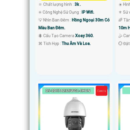
🔆 Chất lượng hình :
3k .
☀️ Hìn
✳️ Công Nghệ Sử Dụng :
IP Wifi.
⚜️ Sử
💡 Nhìn Ban Đêm :
Hồng Ngoại 30m Có
🌈 Tầ
Màu Ban Ðêm.
10m H
🐜 Cấu Tạo Camera
Xoay 360.
🤹 Ca
️⌘ Tích Hợp :
Thu Âm Và Loa.
️💮 Đặ