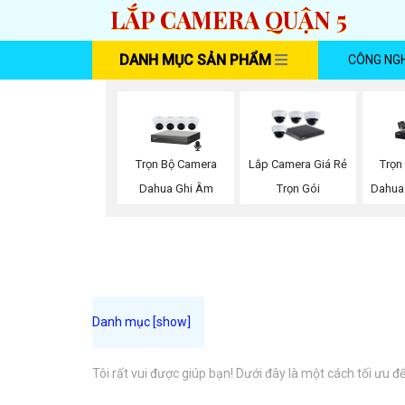
LẮP CAMERA QUẬN 5
DANH MỤC SẢN PHẨM
CÔNG NG
Trọn Bộ Camera
Trọn
Lắp Camera Giá Rẻ
Dahua Ghi Âm
Dahua
Trọn Gói
Tôi rất vui được giúp bạn! Dưới đây là một cách tối ưu