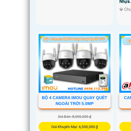
Nhựa.
'
️💎 Ch
BỘ 4 CAMERA IMOU QUAY QUÉT
CA
NGOÀI TRỜI 5.0MP
Giá Bán: 8,000,000 ₫
Giá Khuyến Mại: 6,500,000 ₫