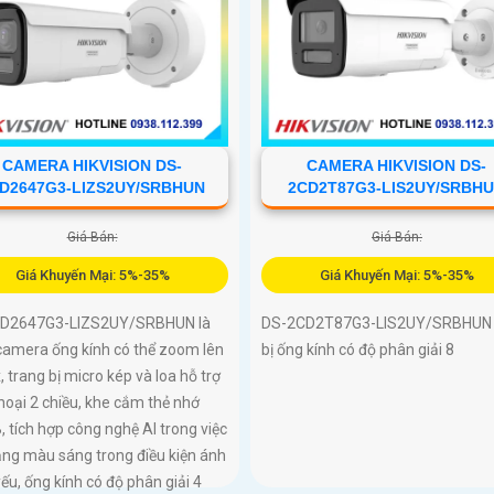
CAMERA HIKVISION DS-
CAMERA HIKVISION DS-
D2647G3-LIZS2UY/SRBHUN
2CD2T87G3-LIS2UY/SRBH
Giá Bán:
Giá Bán:
Giá Khuyến Mại: 5%-35%
Giá Khuyến Mại: 5%-35%
D2647G3-LIZS2UY/SRBHUN là
DS-2CD2T87G3-LIS2UY/SRBHUN 
camera ống kính có thể zoom lên
bị ống kính có độ phân giải 8
, trang bị micro kép và loa hỗ trợ
oại 2 chiều, khe cắm thẻ nhớ
 tích hợp công nghệ AI trong việc
ằng màu sáng trong điều kiện ánh
ếu, ống kính có độ phân giải 4