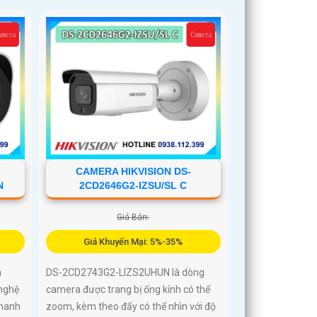
CAMERA HIKVISION DS-
N
2CD2646G2-IZSU/SL C
Giá Bán:
Giá Khuyến Mại: 5%-35%
à
DS-2CD2743G2-LIZS2UHUN là dòng
nghệ
camera được trang bị ống kính có thể
nhanh
zoom, kèm theo đấy có thể nhìn với độ