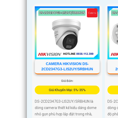
CAMERA HIKVISION DS-
2CD2347G3-LIS2UY/SRBHUN
2
Giá Bán:
Giá Khuyến Mại: 5%-35%
DS-2CD2347G3-LIS2UY/SRBHUN là
DS-2C
dòng camera thiết kế kiểu dáng dome
dòng c
nhỏ gọn phù hợp lắp đặt trong nhà,
độ phâ