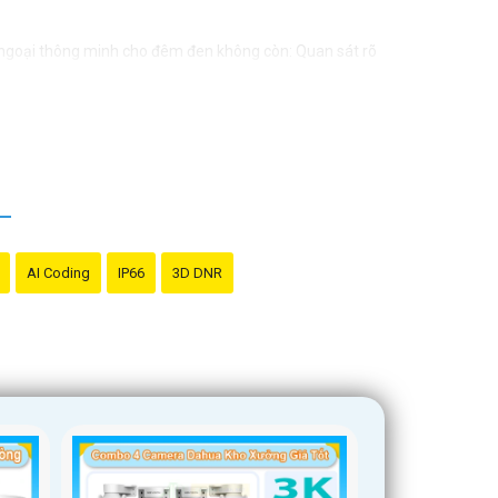
goại thông minh cho đêm đen không còn: Quan sát rõ
kế nhỏ gọn, dễ dàng lắp đặt: Vừa vặn mọi không gian
ăng quan sát trực tiếp trẻ qua điện thoại.
Giám sát và bảo vệ tài sản công ty, kinh doanh.
AI Coding
IP66
3D DNR
u chỉnh hoặc hỗ trợ gì khác, đừng ngần ngại để lại lời