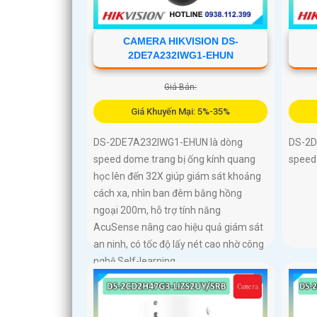
CAMERA HIKVISION DS-
2DE7A232IWG1-EHUN
Giá Bán:
Giá Khuyến Mại: 5%-35%
DS-2DE7A232IWG1-EHUN là dòng
DS-2D
speed dome trang bị ống kính quang
speed 
học lên đến 32X giúp giám sát khoảng
cách xa, nhìn ban đêm bằng hồng
ngoại 200m, hỗ trợ tính năng
AcuSense nâng cao hiệu quả giám sát
an ninh, có tốc độ lấy nét cao nhờ công
nghệ Self-learning