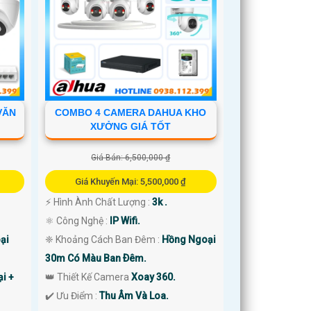
VĂN
COMBO 4 CAMERA DAHUA KHO
XƯỞNG GIÁ TỐT
Giá Bán: 6,500,000 ₫
Giá Khuyến Mại: 5,500,000 ₫
️⚡ Hình Ành Chất Lượng :
3k .
⚛️ Công Nghệ :
IP Wifi.
ại
❈ Khoảng Cách Ban Đêm :
Hồng Ngoại
30m Có Màu Ban Ðêm.
i +
👑 Thiết Kế Camera
Xoay 360.
️✔️ Ưu Điểm :
Thu Âm Và Loa.