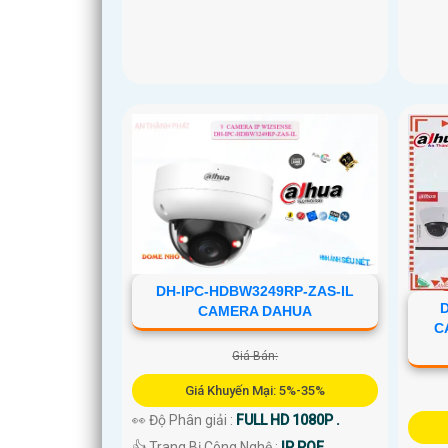
DH-IPC-HDBW3249RP-ZAS-IL
CAMERA DAHUA
C
Giá Bán:
Giá Khuyến Mại: 5%-35%
👀 Độ Phân giải :
FULL HD 1080P .
👍 Trang Bị Công Nghệ :
IP POE.