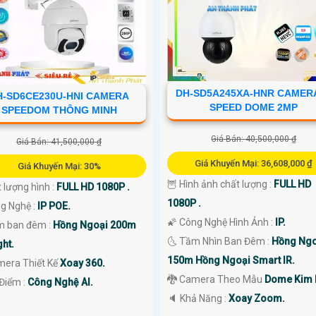
DH-SD5A245XA-HNR CAMERA
H-SD6CE230U-HNI CAMERA
SPEED DOME 2MP
SPEEDOM THÔNG MINH
Giá Bán: 40,500,000 ₫
Giá Bán: 41,500,000 ₫
Giá Khuyến Mại: 36,608,000 ₫
Giá Khuyến Mại: 30%
🦉 Hình ảnh chất lượng :
FULL HD
t lượng hình :
FULL HD 1080P .
1080P .
g Nghệ :
IP POE.
🌠 Công Nghệ Hình Ảnh :
IP.
m ban đêm :
Hồng Ngoại 200m
🌜 Tầm Nhìn Ban Đêm :
Hồng Ngo
ght.
150m Hồng Ngoại Smart IR.
mera Thiết Kế
Xoay 360.
🐉️ Camera Theo Mẫu
Dome Kim l
 Điểm :
Công Nghệ AI.
️🔈 Khả Năng :
Xoay Zoom.