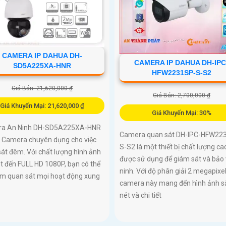
CAMERA IP DAHUA DH-
CAMERA IP DAHUA DH-IPC
SD5A225XA-HNR
HFW2231SP-S-S2
Giá Bán: 21,620,000 ₫
Giá Bán: 2,700,000 ₫
Giá Khuyến Mại: 21,620,000 ₫
Giá Khuyến Mại: 30%
a An Ninh DH-SD5A225XA-HNR
Camera quan sát DH-IPC-HFW22
t Camera chuyên dụng cho việc
S-S2 là một thiết bị chất lượng ca
át đêm. Với chất lượng hình ảnh
được sử dụng để giám sát và bảo 
t đến FULL HD 1080P, bạn có thể
ninh. Với độ phân giải 2 megapixel
âm quan sát mọi hoạt động xung
camera này mang đến hình ảnh s
h
nét và chi tiết