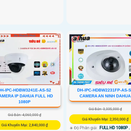
DH-IPC-HDBW3241E-AS-S2
DH-IPC-HDBW2231FP-AS-S
AMERA IP DAHUA FULL HD
CAMERA AN NINH DAHUA
1080P
Giá Bán: 3,335,000 ₫
Giá Bán: 4,060,000 ₫
Giá Khuyến Mại: 2,350,000 ₫
Giá Khuyến Mại: 2,840,000 ₫
☀️ Độ Phân giải :
FULL HD 1080P .