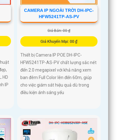
CAMERA IP NGOÀI TRỜI DH-IPC-
HFW5241TP-AS-PV
Giá Bán: 00 ₫
Giá Khuyến Mại: 00 ₫
Thiết bị Camera IP POE DH-IPC-
thuật
HFW5241TP-AS-PV chất lượng sắc nét
đẹp,
đến 2.0 megapixel với khả năng xem
L HD
ban đêm Full Color lên đến 60m, giúp
nh IP
cho việc giám sát hiệu quả dù trong
điều kiện ánh sáng yếu