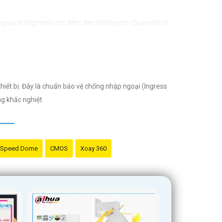
goại thông minh cho đêm đen không còn: Quan sát rõ
kế nhỏ gọn, dễ dàng lắp đặt: Vừa vặn mọi không gian
ăng quan sát trực tiếp trẻ qua điện thoại.
Giám sát và bảo vệ tài sản công ty, kinh doanh.
ết bị. Đây là chuẩn bảo vệ chống nhập ngoại (Ingress
ng khắc nghiệt
u chỉnh hoặc hỗ trợ gì khác, đừng ngần ngại để lại lời
Speed Dome
CMOS
Xoay 360