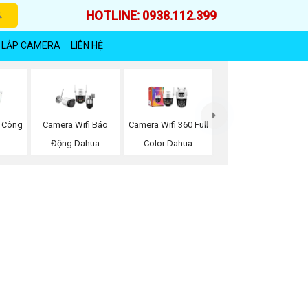
HOTLINE: 0938.112.399
 LẮP CAMERA
LIÊN HỆ
 Công
Camera Wifi Báo
Camera Wifi 360 Full
Động Dahua
Color Dahua