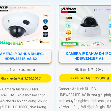
CAMERA IP DAHUA DH-IPC
AMERA IP DAHUA DH-IPC-
HDBW3241EP-AS
HDBW3241F-AS-S2
Giá Bán: 4,471,000 ₫
Giá Bán: 5,350,000 ₫
Giá Khuyến Mại: 3,150,000 ₫
Giá Khuyến Mại: 3,750,000 ₫
Camera An Ninh DH-IPC-
bị Camera An Ninh DH-IPC-
HDBW3241EP-AS là một giải phá
241F-AS-S2 là một lựa chọn
ninh chuyên nghiệp dành cho gia 
ảo cho dự án dân dụng. Với độ
và văn phòng. Với độ phân giải 4M
iải FULL HD 1080P, chất lượng