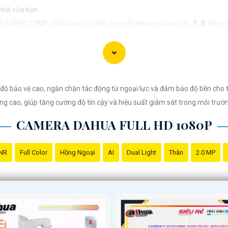
nhà của bạn
Full HD 2.0MP: Ghi lại mọi chi tiết trong độ phân giải sắc nét.🤴
2:
Hồng n
p trực tiếp với gia đình hoặc chăm sóc cho trẻ nhỏ và thú cưng.｝
4:
Thiết 
nhà ở bất kỳ đâu, bất kỳ lúc.- Theo dõi trẻ nhỏ: Đi làm yên tâm với khả n
Đảm bảo an ninh cho gia đình và tài sản.- Văn phòng, cửa hàng, nhà hàng: 
bảo vệ cao, ngăn chặn tác động từ ngoại lực và đảm bảo độ bền cho thi
g cao, giúp tăng cường độ tin cậy và hiệu suất giám sát trong môi trườ
ặc website của cửa hàng]
CAMERA DAHUA FULL HD 1080P
ra 2.0MP FULL HD một cách thu hút và hiệu quả! Nếu bạn cần thêm sự điề
NR
Full Color
Hồng Ngoại
AI
Dual Light
Thân
2.0 MP