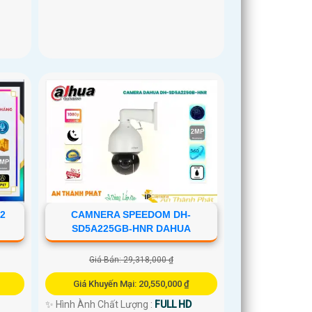
2
CAMNERA SPEEDOM DH-
SD5A225GB-HNR DAHUA
Giá Bán: 29,318,000 ₫
Giá Khuyến Mại: 20,550,000 ₫
✨ Hình Ành Chất Lượng :
FULL HD