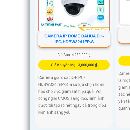
CAMERA IP DOME DAHUA DH-
IPC-HDBW3241EP-S
Giá Bán: 4,289,000 ₫
Giá Khuyến Mại: 3,000,000 ₫
Camer
Camera giám sát DH-IPC-
là mộ
HDBW3241EP-S là sự lựa chọn hoàn
giám s
hảo cho việc giám sát hiệu quả. Với
sắc né
công nghệ CMOS sáng đẹp, hình ảnh
yên t
được tái tạo rõ nét ngay cả trong điều
quan
kiện ánh sáng yếu