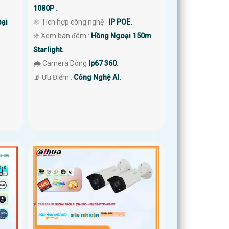
1080P .
ại
⚛️ Tích hợp công nghệ :
IP POE.
❈ Xem ban đêm :
Hồng Ngoại 150m
Starlight.
🌧️ Camera Dòng
Ip67 360.
️📡 Ưu Điểm :
Công Nghệ AI.