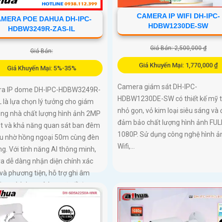
CAMERA IP WIFI DH-IPC-
MERA POE DAHUA DH-IPC-
HDBW1230DE-SW
HDBW3249R-ZAS-IL
Giá Bán: 2,500,000 ₫
Giá Bán:
Giá Khuyến Mại: 1,770,000 ₫
Giá Khuyến Mại: 5%-35%
Camera giám sát DH-IPC-
a IP dome DH-IPC-HDBW3249R-
HDBW1230DE-SW có thiết kế mỹ 
 là lựa chọn lý tưởng cho giám
nhỏ gọn, vỏ kim loại siêu sáng và 
ong nhà chất lượng hình ảnh 2MP
đảm bảo chất lượng hình ảnh FUL
ét và khả năng quan sát ban đêm
1080P. Sử dụng công nghệ hình ả
u nhờ hồng ngoại 50m cùng đèn
Wifi,...
ng. Với tính năng AI thông minh,
a dễ dàng nhận diện chính xác
và phương tiện, hỗ trợ ghi âm
cro tích hợp và lưu trữ tối đa
 qua khe thẻ nhớ, camera hỗ trợ
p đặt dễ dàng