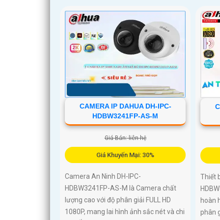
CAMERA IP DAHUA DH-IPC-
C
HDBW3241FP-AS-M
Giá Bán: liên hệ
Giá Khuyến Mại: 30%
Camera An Ninh DH-IPC-
Thiết 
HDBW3241FP-AS-M là Camera chất
HDBW3
lượng cao với độ phân giải FULL HD
hoàn h
1080P, mang lai hình ảnh sắc nét và chi
phân g