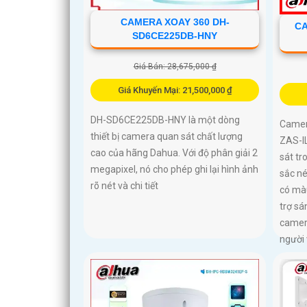
CAMERA XOAY 360 DH-
CA
SD6CE225DB-HNY
Giá Bán: 28,675,000 ₫
Giá Khuyến Mại: 21,500,000 ₫
DH-SD6CE225DB-HNY là một dòng
Camer
thiết bị camera quan sát chất lượng
ZAS-IL
cao của hãng Dahua. Với độ phân giải 2
sát tr
megapixel, nó cho phép ghi lại hình ảnh
sắc n
rõ nét và chi tiết
có mà
trợ sá
camer
người 
qua mi
512GB
PoE lắ