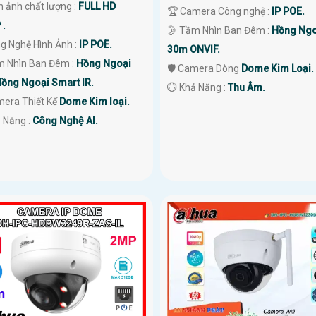
h ảnh chất lượng :
FULL HD
🏆 Camera Công nghệ :
IP POE.
 .
🌛 Tầm Nhìn Ban Đêm :
Hồng Ngo
ng Nghệ Hình Ảnh :
IP POE.
30m ONVIF.
m Nhìn Ban Đêm :
Hồng Ngoại
🛡 Camera Dòng
Dome Kim Loại.
ồng Ngoại Smart IR.
️💮 Khả Năng :
Thu Âm.
mera Thiết Kế
Dome Kim loại.
ả Năng :
Công Nghệ AI.