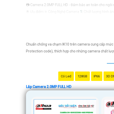
📷 Camera 2.0MP FULL HD - Đảm bảo an toàn cho ngôi 
🌟 Ưu điểm:✳️ Công Nghệ Camera
1:
Chất lượng hình ảnh 
ràng ngay cả khi trời tối.⚡
3:
Đàm thoại 2 chiều: Giao tiế
trong nhà.
💼 Ứng dụng:- Giám sát nhà cửa: Theo dõi và bảo vệ ngôi 
🏡 Sử dụng phù hợp cho:- Gia đình, hộ gia đình, nhà ở: 
Chuẩn chống va chạm IK10 trên camera cung cấp mức độ 
🛒 Giá sản phẩm:- 136.000 VND
Protection code), thích hợp cho những camera chất lượn
🔗 Liên hệ để đặt mua hoặc biết thêm chi tiết: [SĐT ho
Hy vọng mô tả này sẽ giúp bạn giới thiệu sản phẩm Came
nhắn Cung cấp cho công trình.
Có Led
128GB
IP66
3D D
Lắp Camera 2.0MP FULL HD