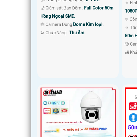
🔅 Hìn
🌙 Giám sát Ban Đêm :
Full Color 50m
1080P
Hồng Ngoại SMD.
⚛️ Cô
🎼️ Camera Dòng
Dome Kim loại.
🔅 Tầ
️💫 Chức Năng :
Thu Âm.
50m H
🎲 Ca
️🛃 Kh