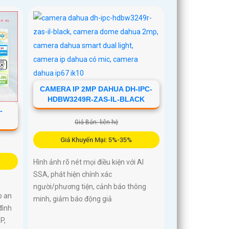
CAMERA IP 2MP DAHUA DH-IPC-
HDBW3249R-ZAS-IL-BLACK
-
Giá Bán: liên hệ
Giá Khuyến Mại: 5%-35%
Hình ảnh rõ nét mọi điều kiện với AI
SSA, phát hiện chính xác
người/phương tiện, cảnh báo thông
p an
minh, giảm báo động giả
đình
P,