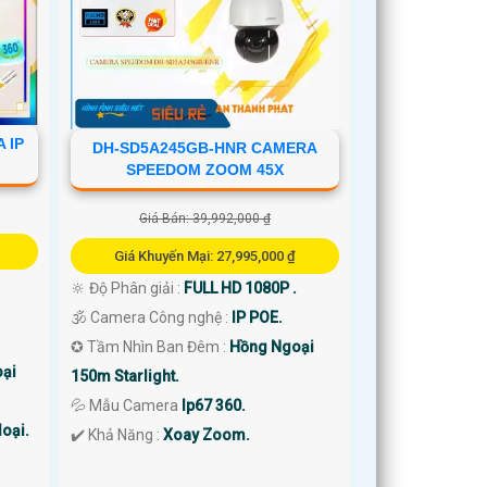
 IP
DH-SD5A245GB-HNR CAMERA
SPEEDOM ZOOM 45X
Giá Bán: 39,992,000 ₫
Giá Khuyến Mại: 27,995,000 ₫
🔆 Độ Phân giải :
FULL HD 1080P .
🕉️ Camera Công nghệ :
IP POE.
✪ Tầm Nhìn Ban Đêm :
Hồng Ngoại
ại
150m Starlight.
💦 Mẫu Camera
Ip67 360.
oại.
️✔️ Khả Năng :
Xoay Zoom.