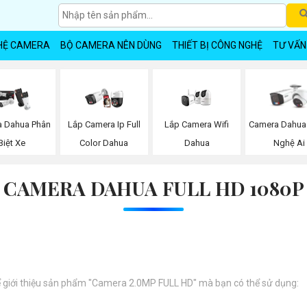
HỆ CAMERA
BỘ CAMERA NÊN DÙNG
THIẾT BỊ CÔNG NGHỆ
TƯ VẤN
Lắp Camera Wifi
 Dahua Phân
Lắp Camera Ip Full
Camera Dahua
Dahua
Biệt Xe
Color Dahua
Nghệ Ai
CAMERA DAHUA FULL HD 1080P
 để giới thiệu sản phẩm "Camera 2.0MP FULL HD" mà bạn có thể sử dụng: