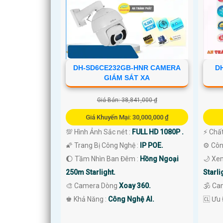
DH-SD6CE232GB-HNR CAMERA
D
GIÁM SÁT XA
Giá Bán: 38,841,000 ₫
Giá Khuyến Mại: 30,000,000 ₫
💯 Hình Ảnh Sắc nét :
FULL HD 1080P .
️⚡ Chấ
🌠 Trang Bị Công Nghệ :
IP POE.
⚙ Côn
🌔 Tầm Nhìn Ban Đêm :
Hồng Ngoại
🌙 Xe
250m Starlight.
Starli
🎨 Camera Dòng
Xoay 360.
🕉️ Ca
'
️♚ Khả Năng :
Công Nghệ AI.
️🆑 Ưu