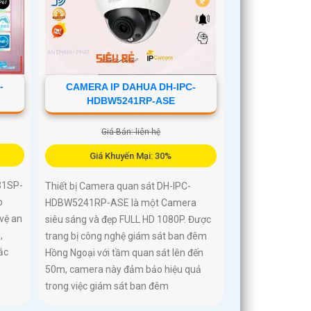
-
CAMERA IP DAHUA DH-IPC-
HDBW5241RP-ASE
Giá Bán: liên hệ
Giá Khuyến Mại: 30%
31SP-
Thiết bị Camera quan sát DH-IPC-
o
HDBW5241RP-ASE là một Camera
vệ an
siêu sáng và đẹp FULL HD 1080P. Được
,
trang bị công nghệ giám sát ban đêm
ắc
Hồng Ngoại với tầm quan sát lên đến
50m, camera này đảm bảo hiệu quả
trong việc giám sát ban đêm