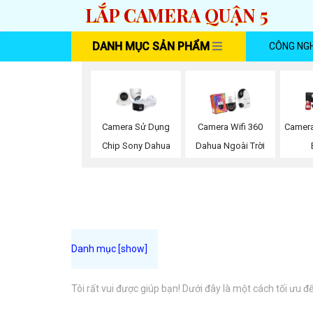
LẮP CAMERA QUẬN 5
DANH MỤC SẢN PHẨM
CÔNG NG
Camera Sử Dụng
Camera Wifi 360
Camera
Chip Sony Dahua
Dahua Ngoài Trời
Tôi rất vui được giúp bạn! Dưới đây là một cách tối ưu