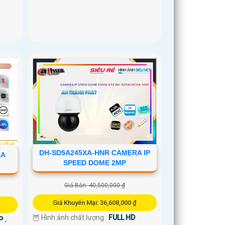
DH-SD5A245XA-HNR CAMERA IP
RA
SPEED DOME 2MP
Giá Bán: 40,500,000 ₫
Giá Khuyến Mại: 36,608,000 ₫
🦉 Hình ảnh chất lượng :
FULL HD
 .