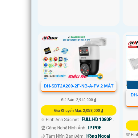
DH-SDT2A200-2F-NB-A-PV 2 MẮT
DH
Giá Bán: 2,940,000 ₫
Giá Khuyến Mại: 2,058,000 ₫
🔅 Hình Ảnh Sắc nét :
FULL HD 1080P .
🏆 Công Nghệ Hình Ảnh :
IP POE.
💯 Hìn
🌙 Tầm Nhìn Ban Đêm :
Hồng Ngoại