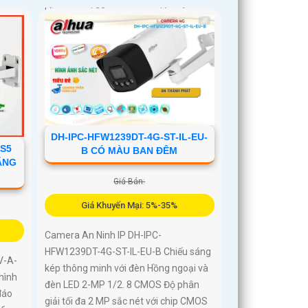
hồng ngoại 30m, camera giúp nâng
cao hiệu quả an ninh một cách toàn
diện chuẩn IP67 lắp ngoài trời
DH-IPC-HFW1239DT-4G-ST-IL-EU-
-S5
B CÓ MÀU BAN ĐÊM
ÃNG
Giá Bán:
Giá Khuyến Mại: 5%-35%
Camera An Ninh IP DH-IPC-
HFW1239DT-4G-ST-IL-EU-B Chiếu sáng
V-A-
kép thông minh với đèn Hồng ngoại và
hình
đèn LED 2-MP 1/2. 8 CMOS Độ phân
đáo
giải tối đa 2 MP sắc nét với chip CMOS