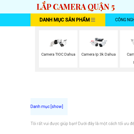
LẮP CAMERA QUẬN 5
DANH MỤC SẢN PHẨM
CÔNG NG
Camera TIOC Dahua
Camera Ip 3k Dahua
Cam
Tôi rất vui được giúp bạn! Dưới đây là một cách tối ưu