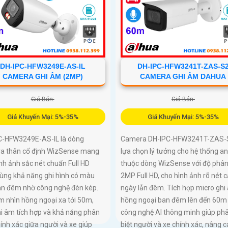
DH-IPC-HFW3249E-AS-IL
DH-IPC-HFW3241T-ZAS-S
CAMERA GHI ÂM (2MP)
CAMERA GHI ÂM DAHUA
Giá Bán:
Giá Bán:
Giá Khuyến Mại: 5%-35%
Giá Khuyến Mại: 5%-35%
C-HFW3249E-AS-IL là dòng
Camera DH-IPC-HFW3241T-ZAS-S
a thân cố định WizSense mang
lựa chọn lý tưởng cho hệ thống an
nh ảnh sắc nét chuẩn Full HD
thuộc dòng WizSense với độ phân 
ùng khả năng ghi hình có màu
2MP Full HD, cho hình ảnh rõ nét c
an đêm nhờ công nghệ đèn kép.
ngày lẫn đêm. Tích hợp micro ghi
m nhìn hồng ngoại xa tới 50m,
hồng ngoại ban đêm lên đến 60m
i âm tích hợp và khả năng phân
công nghệ AI thông minh giúp ph
hính xác giữa người và xe giúp
biệt người và xe chính xác, nâng 