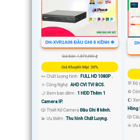
DH-XVR1A08 ĐẦU GHI 8 KÊNH ❇
DH
Giá Bán: 1,879,000 ₫
Giá Khuyến Mại: 30%
👀 Chất lượng hình :
FULL HD 1080P .
💯 Độ 
⚛️ Công Nghệ :
AHD CVI TVI BCS.
⚙ Côn
🌙 Xem ban đêm :
1 HDD Thêm 1
🌔 Xe
Camera IP.
Hồng 
🎲 Thiết Kế Camera
Đầu Ghi 8 kênh.
🎲 Cấ
️💫 Ưu Điểm :
Thu hình Chất Lượng.
'
️☣️ Ưu