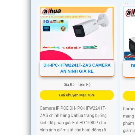
giám s
báo gi
512GB
DH-IPC-HFW2241T-ZAS CAMERA
D
AN NINH GIÁ RẺ
Giá Bán: Liên Hệ
Giá Khuyến Mại: 45%
Camera IP POE DH-IPC-HFW2241T-
Camer
ZAS chính hãng Dahua trang bị ống
mạng 
kính độ phân giải Full HD 1080P cho
phẩm c
hình ảnh giám sát các hoạt động rõ
giám 