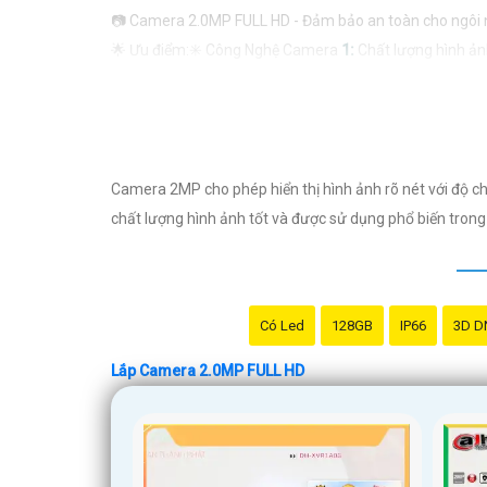
📷 Camera 2.0MP FULL HD - Đảm bảo an toàn cho ngôi 
🌟 Ưu điểm:✳️ Công Nghệ Camera
1:
Chất lượng hình ảnh 
ràng ngay cả khi trời tối.⚡
3:
Đàm thoại 2 chiều: Giao tiế
trong nhà.
💼 Ứng dụng:- Giám sát nhà cửa: Theo dõi và bảo vệ ngôi 
🏡 Sử dụng phù hợp cho:- Gia đình, hộ gia đình, nhà ở: 
Camera 2MP cho phép hiển thị hình ảnh rõ nét với độ chi
🛒 Giá sản phẩm:- 136.000 VND
chất lượng hình ảnh tốt và được sử dụng phổ biến trong
🔗 Liên hệ để đặt mua hoặc biết thêm chi tiết: [SĐT ho
Hy vọng mô tả này sẽ giúp bạn giới thiệu sản phẩm Came
nhắn Cung cấp cho công trình.
Có Led
128GB
IP66
3D D
Lắp Camera 2.0MP FULL HD