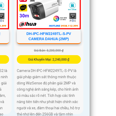
2
DH-IPC-HFW2249TL-S-PV
CAMERA DAHUA (2MP)
Giá Bán: 3,200,000 ₫
Giá Khuyến Mại: 2,240,000 ₫
2 là
Camera DH-IPC-HFW2249TL-S-PV là
 ninh
giải pháp giám sát thông minh thuộc
giải
dòng WizSense độ phân giải 2MP và
ả
công nghệ ánh sáng kép, cho hình ảnh
 âm,
có màu sắc rõ nét. Tích hợp các tính
 và
năng tiên tiến như phát hiện chính xác
ân
người và xe, đàm thoại hai chiều, hỗ trợ
cao
thẻ nhớ lên đến 256GB và tầm nhìn