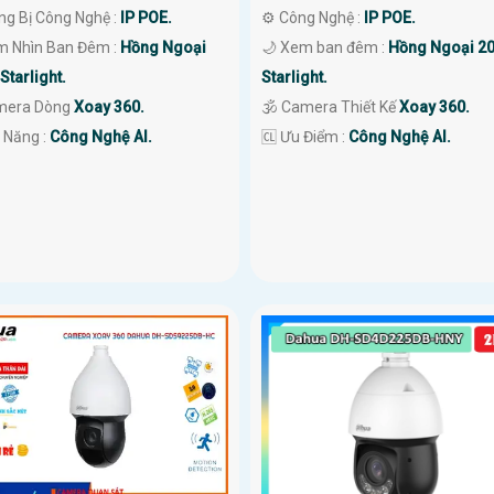
ng Bị Công Nghệ :
IP POE.
⚙ Công Nghệ :
IP POE.
m Nhìn Ban Đêm :
Hồng Ngoại
🌙 Xem ban đêm :
Hồng Ngoại 2
Starlight.
Starlight.
mera Dòng
Xoay 360.
🕉️ Camera Thiết Kế
Xoay 360.
 Năng :
Công Nghệ AI.
️🆑 Ưu Điểm :
Công Nghệ AI.