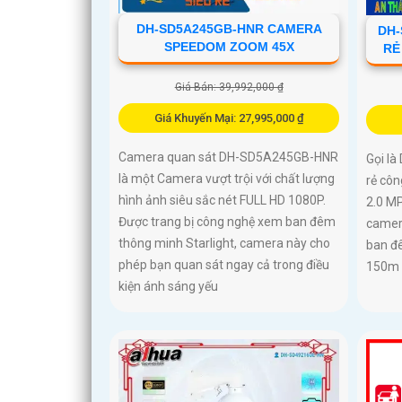
DH-SD5A245GB-HNR CAMERA
DH-
SPEEDOM ZOOM 45X
RẺ
Giá Bán: 39,992,000 ₫
Giá Khuyến Mại: 27,995,000 ₫
Camera quan sát DH-SD5A245GB-HNR
Gọi l
là một Camera vượt trội với chất lượng
rẻ cô
hình ảnh siêu sắc nét FULL HD 1080P.
2.0 MP
Được trang bị công nghệ xem ban đêm
camera
thông minh Starlight, camera này cho
ban đ
phép bạn quan sát ngay cả trong điều
150m
kiện ánh sáng yếu