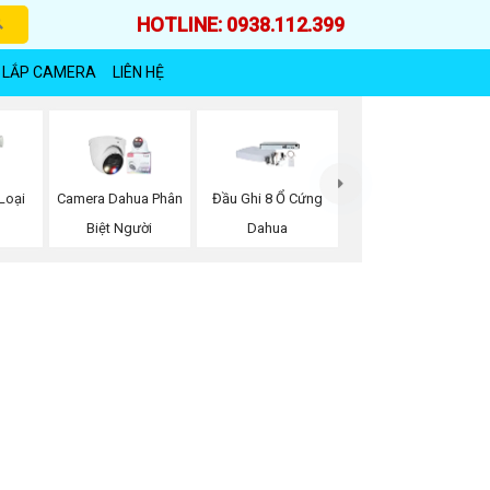
HOTLINE: 0938.112.399
 LẮP CAMERA
LIÊN HỆ
Loại
Camera Dahua Phân
Đầu Ghi 8 Ổ Cứng
Biệt Người
Dahua