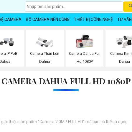
HỆ CAMERA
BỘ CAMERA NÊN DÙNG
THIẾT BỊ CÔNG NGHỆ
TƯ VẤN
era IP PoE
Camera Thân Lớn
Camera Dahua Full
Camera Kim 
Dahua
Dahua
Hd 1080P
Dahua
CAMERA DAHUA FULL HD 1080P
 để giới thiệu sản phẩm "Camera 2.0MP FULL HD" mà bạn có thể sử dụng: