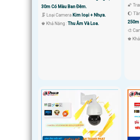
🌠 Tra
30m Có Màu Ban Ðêm.
🌔 Tầ
🗜️ Loại Camera
Kim loại + Nhựa.
250m 
️♚ Khả Năng :
Thu Âm Và Loa.
🎨 Ca
️♚ Khả