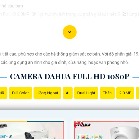
nhà của bạn
Full HD 2.0MP: Ghi lại mọi chi tiết trong độ phân giải sắc nét.🤴
2:
Hồng n
p trực tiếp với gia đình hoặc chăm sóc cho trẻ nhỏ và thú cưng.｝
4:
Thiết 
nhà ở bất kỳ đâu, bất kỳ lúc.- Theo dõi trẻ nhỏ: Đi làm yên tâm với khả n
Đảm bảo an ninh cho gia đình và tài sản.- Văn phòng, cửa hàng, nhà hàng: 
 tiết cao, phù hợp cho các hệ thống giám sát cơ bản. Với độ phân giải 1
 các ứng dụng an ninh cho gia đình, cửa hàng, hoặc văn phòng nhỏ.
ặc website của cửa hàng]
CAMERA DAHUA FULL HD 1080P
ra 2.0MP FULL HD một cách thu hút và hiệu quả! Nếu bạn cần thêm sự điề
NR
Full Color
Hồng Ngoại
AI
Dual Light
Thân
2.0 MP