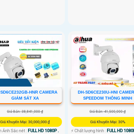
-SD6CE232GB-HNR CAMERA
DH-SD6CE230U-HNI CAME
GIÁM SÁT XA
SPEEDOM THÔNG MINH
Giá Bán: 38,841,000 ₫
Giá Bán: 41,500,000 ₫
Giá Khuyến Mại: 30,000,000 ₫
Giá Khuyến Mại: 30%
h Ảnh Sắc nét :
FULL HD 1080P .
️⚡ Chất lượng hình :
FULL HD 1080P