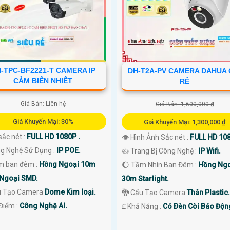
-TPC-BF2221-T CAMERA IP
DH-T2A-PV CAMERA DAHUA 
CẢM BIẾN NHIÊT
RẺ
Giá Bán: Liên hệ
Giá Bán: 1,600,000 ₫
Giá Khuyến Mại: 30%
Giá Khuyến Mại: 1,300,000 ₫
sắc nét :
FULL HD 1080P .
👁 Hình Ảnh Sắc nét :
FULL HD 108
g Nghệ Sử Dụng :
IP POE.
👍 Trang Bị Công Nghệ :
IP Wifi.
m ban đêm :
Hồng Ngoại 10m
🌔 Tầm Nhìn Ban Đêm :
Hồng Ng
Ngoại SMD.
30m Starlight.
u Tạo Camera
Dome Kim loại.
🐉️ Cấu Tạo Camera
Thân Plastic.
 Điểm :
Công Nghệ AI.
️₤ Khả Năng :
Có Ðèn Còi Báo Độn