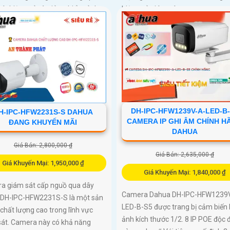
át hiệu quả và giảm thiểu cảnh
hiệu quả giám sát
ả, hỗ trợ khe thẻ nhớ lên đến
, chuẩn chống nước IP67 giá rẻ
DH-IPC-HFW1239V-A-LED-B
H-IPC-HFW2231S-S DAHUA
CAMERA IP GHI ÂM CHÍNH H
ĐANG KHUYẾN MÃI
DAHUA
Giá Bán: 2,800,000 ₫
Giá Bán: 2,635,000 ₫
Giá Khuyến Mại: 1,950,000 ₫
Giá Khuyến Mại: 1,840,000 ₫
a giám sát cấp nguồ qua dây
Camera Dahua DH-IPC-HFW1239
DH-IPC-HFW2231S-S là một sản
LED-B-S5 được trang bị cảm biến 
hất lượng cao trong lĩnh vực
ảnh kích thước 1/2. 8 IP POE độc 
sát. Camera này có khả năng