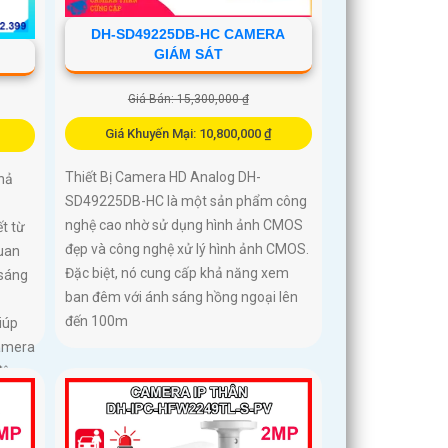
DH-SD49225DB-HC CAMERA
GIÁM SÁT
Giá Bán: 15,300,000 ₫
Giá Khuyến Mại: 10,800,000 ₫
Thiết Bị Camera HD Analog DH-
hả
SD49225DB-HC là một sản phẩm công
nghệ cao nhờ sử dụng hình ảnh CMOS
t từ
đẹp và công nghệ xử lý hình ảnh CMOS.
quan
Đặc biệt, nó cung cấp khả năng xem
 sáng
ban đêm với ánh sáng hồng ngoại lên
đến 100m
iúp
Camera
độ