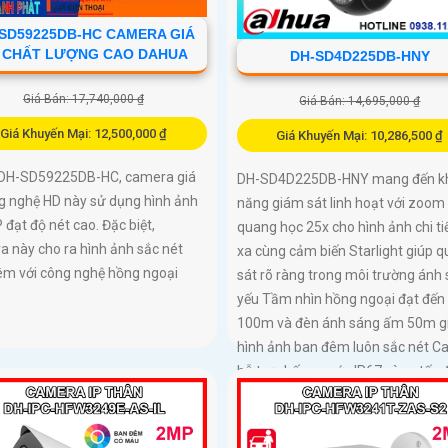
SD59225DB-HC CAMERA GIÁ
 CHẤT LƯỢNG CAO DAHUA
DH-SD4D225DB-HNY
Giá Bán: 17,740,000 ₫
Giá Bán: 14,695,000 ₫
Giá Khuyến Mại: 12,500,000 ₫
Giá Khuyến Mại: 10,286,500 ₫
à DH-SD59225DB-HC, camera giá
DH-SD4D225DB-HNY mang đến k
ng nghệ HD này sử dụng hình ảnh
năng giám sát linh hoạt với zoom
 đạt độ nét cao. Đặc biệt,
quang học 25x cho hình ảnh chi tiế
 này cho ra hình ảnh sắc nét
xa cùng cảm biến Starlight giúp 
êm với công nghệ hồng ngoại
sát rõ ràng trong môi trường ánh
yếu Tầm nhìn hồng ngoại đạt đến
100m và đèn ánh sáng ấm 50m g
hình ảnh ban đêm luôn sắc nét 
hỗ trợ chống nước IP67 cùng tốc 
khung hình 30fps@1080p ổn định