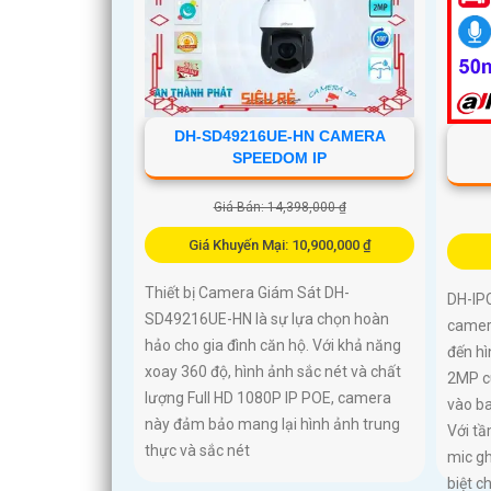
DH-SD49216UE-HN CAMERA
SPEEDOM IP
Giá Bán: 14,398,000 ₫
Giá Khuyến Mại: 10,900,000 ₫
Thiết bị Camera Giám Sát DH-
DH-IP
SD49216UE-HN là sự lựa chọn hoàn
camer
hảo cho gia đình căn hộ. Với khả năng
đến hì
xoay 360 độ, hình ảnh sắc nét và chất
2MP c
lượng Full HD 1080P IP POE, camera
vào b
này đảm bảo mang lại hình ảnh trung
Với tầ
thực và sắc nét
mic gh
biệt c