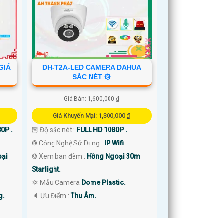
GIÁ
DH-T2A-LED CAMERA DAHUA
SẮC NÉT ۞
Giá Bán: 1,600,000 ₫
Giá Khuyến Mại: 1,300,000 ₫
0P .
🦉 Độ sắc nét :
FULL HD 1080P .
®️ Công Nghệ Sử Dụng :
IP Wifi.
oại
❂ Xem ban đêm :
Hồng Ngoại 30m
Starlight.
💢 Mẫu Camera
Dome Plastic.
g.
️🔈 Ưu Điểm :
Thu Âm.