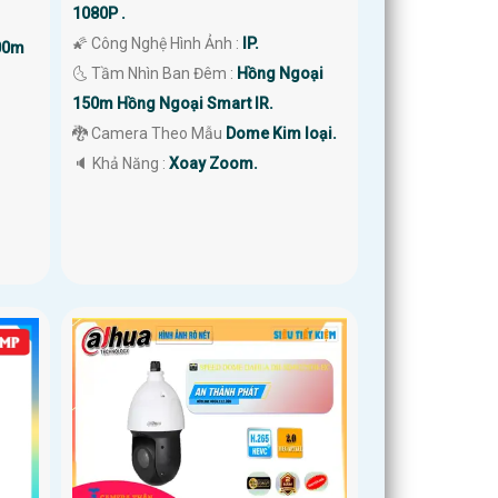
1080P .
🌠 Công Nghệ Hình Ảnh :
IP.
00m
🌜 Tầm Nhìn Ban Đêm :
Hồng Ngoại
150m Hồng Ngoại Smart IR.
🐉️ Camera Theo Mẫu
Dome Kim loại.
️🔈 Khả Năng :
Xoay Zoom.