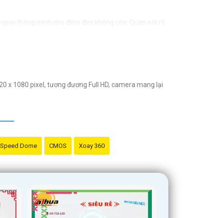
goại thông minh cho đêm đen không còn: Quan sát rõ
kế nhỏ gọn, dễ dàng lắp đặt: Vừa vặn mọi không gian
ăng quan sát trực tiếp trẻ qua điện thoại.
Giám sát và bảo vệ tài sản công ty, kinh doanh.
920 x 1080 pixel, tương đương Full HD, camera mang lại
u chỉnh hoặc hỗ trợ gì khác, đừng ngần ngại để lại lời
Speed Dome
CMOS
Xoay 360