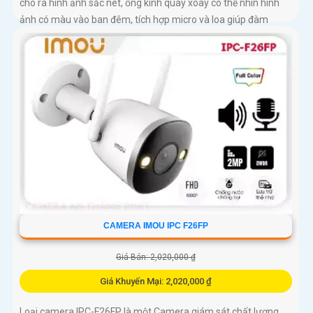
cho ra hình ảnh sắc nét, ống kính quay xoay có thể nhìn hình
ảnh có màu vào ban đêm, tích hợp micro và loa giúp đàm
thoại 2 chiều, trang bị cổng LAN cắm mạng trực tiếp nâng cao
độ ổn định
CAMERA IMOU IPC F26FP
Giá Bán: 2,020,000 ₫
Giá Khuyến Mại: 2,020,000 ₫
Loại camera IPC-F26FP là một Camera giám sát chất lượng