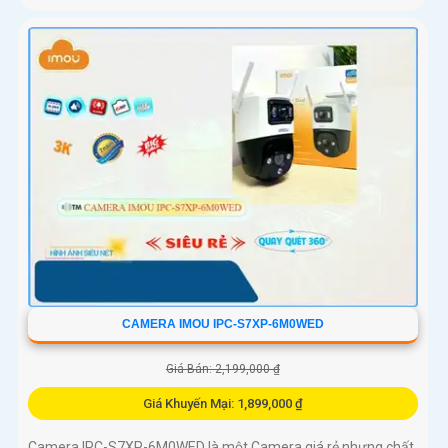
CAMERA IMOU IPC-S7XP-6M0WED
Giá Bán: 2,199,000 ₫
Giá Khuyến Mại: 1,899,000 ₫
Camera IPC-S7XP-6M0WED là một Camera giá rẻ nhưng chất