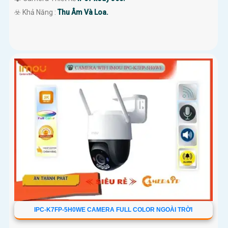
️☣️ Khả Năng :
Thu Âm Và Loa.
IPC-K7FP-5H0WE CAMERA FULL COLOR NGOÀI TRỜI