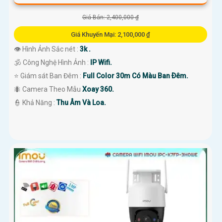
Giá Bán: 2,400,000 ₫
Giá Khuyến Mại: 2,100,000 ₫
👁 Hình Ảnh Sắc nét :
3k .
🕉️ Công Nghệ Hình Ảnh :
IP Wifi.
⭐ Giám sát Ban Đêm :
Full Color 30m Có Màu Ban Ðêm.
🐜 Camera Theo Mẫu
Xoay 360.
️👮 Khả Năng :
Thu Âm Và Loa.