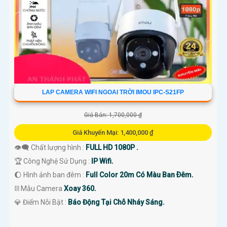
LAP CAMERA WIFI NGOAI TRỜI IMOU IPC-S21FP
'
Giá Bán: 1,700,000 ₫
Giá Khuyến Mại: 1,400,000 ₫
👁️‍🗨 Chất lượng hình :
FULL HD 1080P .
🏆 Công Nghệ Sử Dụng :
IP Wifi.
🌔 Hình ảnh ban đêm :
Full Color 20m Có Màu Ban Ðêm.
⛓ Mẫu Camera
Xoay 360.
️💎 Điểm Nỗi Bật :
Báo Động Tại Chỗ Nháy Sáng.