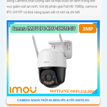
dòng Camera chất lượng cao và hiệu suất ổn định trong lĩnh
vực giám sát an ninh. Với độ phân giải Full HD 1080p, camera
IPC-S41FP có khả năng quan sát rõ nét và chi tiết
CAMERA NGOÀI TRỜI 4G IMOU IPC-K7FP-3H0TE-EU