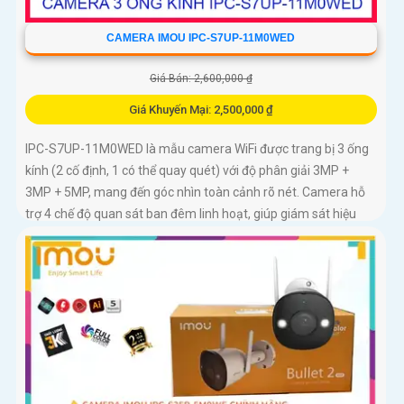
CAMERA IMOU IPC-S7UP-11M0WED
Giá Bán: 2,600,000 ₫
Giá Khuyến Mại: 2,500,000 ₫
IPC-S7UP-11M0WED là mẫu camera WiFi được trang bị 3 ống
kính (2 cố định, 1 có thể quay quét) với độ phân giải 3MP +
3MP + 5MP, mang đến góc nhìn toàn cảnh rõ nét. Camera hỗ
trợ 4 chế độ quan sát ban đêm linh hoạt, giúp giám sát hiệu
quả trong mọi điều kiện ánh sáng