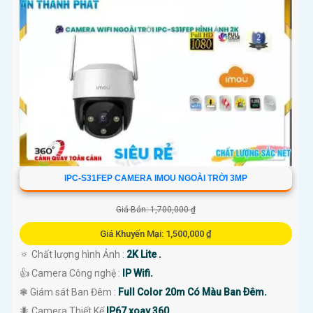
IPC-S31FEP CAMERA IMOU NGOÀI TRỜI 3MP
Giá Bán: 1,700,000 ₫
Giá Khuyến Mại: 1,500,000 ₫
🔅 Chất lượng hình Ảnh :
2K Lite .
👍 Camera Công nghệ :
IP Wifi.
❃ Giám sát Ban Đêm :
Full Color 20m Có Màu Ban Ðêm.
🐜 Camera Thiết Kế
IP67 xoay 360.