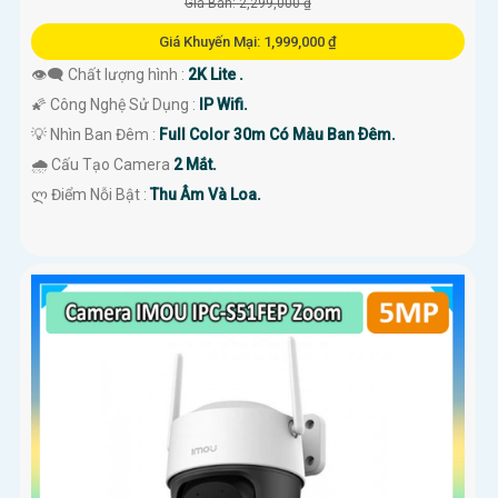
Giá Bán: 2,299,000 ₫
Giá Khuyến Mại: 1,999,000 ₫
👁️‍🗨 Chất lượng hình :
2K Lite .
🌠 Công Nghệ Sử Dụng :
IP Wifi.
💡 Nhìn Ban Đêm :
Full Color 30m Có Màu Ban Ðêm.
🌧️ Cấu Tạo Camera
2 Mắt.
️ლ Điểm Nỗi Bật :
Thu Âm Và Loa.