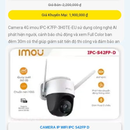
Giá Bán: 2,200,000 ₫
Giá Khuyến Mại: 1,900,000 ₫
Camera 4G imou IPC-K7FP-3H0TE-EU sử dụng công nghệ AI
phát hiện người, cảnh báo chủ động và xem Full Color ban
đêm 30m có thể giúp giám sát tiến độ thi công và đảm bảo an
ninh cho công trình xây dựng, đặc biệt là trong những khu vực
mà việc đi lại khó khăn hoặc không có sẵn kết nối mạng ổn
định. Camera IPC-K7FP-3H0TE-EU sử dụng công nghệ nhận
diện người và động vật, kết hợp Wifi không dây
CAMERA IP WIFI IPC S42FP D