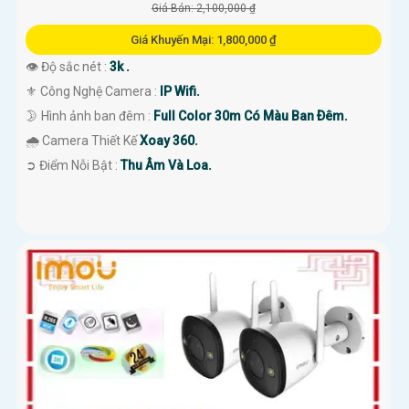
Giá Bán: 2,100,000 ₫
Giá Khuyến Mại: 1,800,000 ₫
👁 Độ sắc nét :
3k .
⚜️ Công Nghệ Camera :
IP Wifi.
🌛 Hình ảnh ban đêm :
Full Color 30m Có Màu Ban Ðêm.
🌧️ Camera Thiết Kế
Xoay 360.
️➲ Điểm Nỗi Bật :
Thu Âm Và Loa.