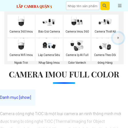
LẮP CAMERA QUẬN 5
Camera 360 Imou
Camera Imou 360
Báo Giá Camera
Camera Thiết Kế
Ngoài Trời
Imou Trong Nhà
Kim Loại Imou
Camera Wifi Imou
Camera Theo Dõi
Lắp Camera Siêu
Camera Ip AI Full
Ngoài Trời
Đóng Hàng
Nhạy Sáng Imou
Color Vantech
CAMERA IMOU FULL COLOR
Camera công nghệ TiOC là một loại camera an ninh thông minh mới
được trang bị công nghệ TiOC (Thermal Imaging for Object