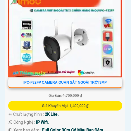
IPC-F32FP CAMERA QUAN SÁT NGOÀI TRỜI 3MP
Giá Bán: 1,700,000 ₫
Giá Khuyến Mại: 1,400,000 ₫
🔆 Chất lượng hình :
2K Lite .
🕉️ Công Nghệ :
IP Wifi.
🌔 Xem ban đêm :
Full Color 30m Có Màu Ban Ðêm.