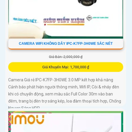
CAMERA WIFI KHÔNG DÂY IPC-K7FP-3H0WE SẮC NÉT
Giá Bán: 2,000,000 ₫
Giá Khuyến Mại: 1,700,000 ₫
Camera Giá rẻ IPC-K7FP-3H0WE 3.0 MP kết hợp khả năng
Cảnh báo phát hiện người thông minh, Wifi IP, Còi & nháy đèn
khi có chuyển động, xem màu sắc Full Color 30m vào ban
đêm, trang bị đèn trợ sáng kép, loa đàm thoại tích hợp, Chống
Ngược Sáng HDR