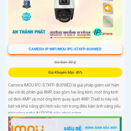
CAMERA IP WIFI IMOU IPC-S7XFP-8U0WED
Giá Bán: 00 ₫
Giá Khuyến Mại: 45%
Camera IMOU IPC-S7XFP-8U0WED là giải pháp giám sát hiện
đại với độ phân giải 8MP, bao gồm hai ống kính: một ống kính
cố định 4MP và một ống kính quay quét 4MP. Thiết bị này nổi
bật với khả năng ghi hình sắc nét trong điều kiện ánh sáng yếu
nhờ công nghệ AURORA siêu nhạy sáng