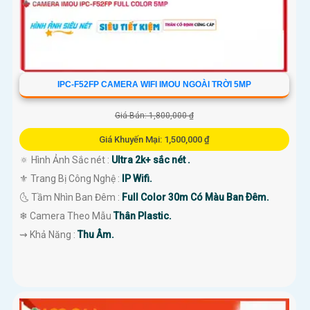
IPC-F52FP CAMERA WIFI IMOU NGOÀI TRỜI 5MP
Giá Bán: 1,800,000 ₫
Giá Khuyến Mại: 1,500,000 ₫
🔅 Hình Ảnh Sắc nét :
Ultra 2k+ sắc nét .
⚜️ Trang Bị Công Nghệ :
IP Wifi.
🌜 Tầm Nhìn Ban Đêm :
Full Color 30m Có Màu Ban Ðêm.
❄ Camera Theo Mẫu
Thân Plastic.
️⇝ Khả Năng :
Thu Âm.