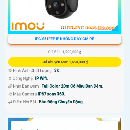
IPC-S51FEP IP KHÔNG DÂY GIÁ RẺ
Giá Bán: 1,900,000 ₫
Giá Khuyến Mại: 1,650,000 ₫
💯 Hình Ành Chất Lượng :
3k .
⚙ Công Nghệ :
IP Wifi.
🌈 Nhìn Ban Đêm :
Full Color 20m Có Màu Ban Ðêm.
🎨 Mẫu Camera
IP67 xoay 360.
️🛃 Điểm Nỗi Bật :
Báo Động Chuyển Động.