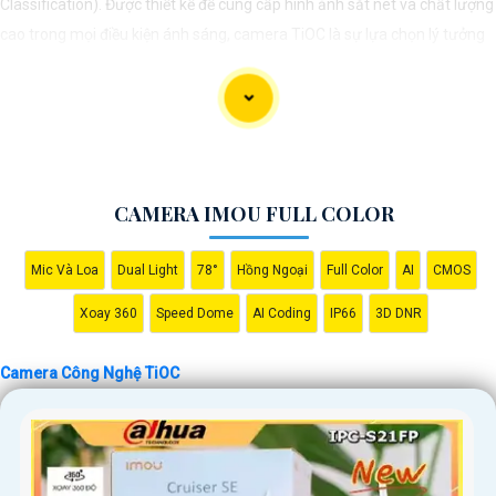
Classification). Được thiết kế để cung cấp hình ảnh sắt nét và chất lượng
cao trong mọi điều kiện ánh sáng, camera TiOC là sự lựa chọn lý tưởng
để bảo vệ ngôi nhà hay doanh nghiệp của bạn.
Với công nghệ TiOC, camera có khả năng phân biệt rõ ràng giữa người
và vật thể khác, giúp hạn chế tối đa việc báo động giả và gửi cảnh báo
khi phát hiện sự việc đáng ngờ. Camera TiOC cũng được trang bị cảm
biến hồng ngoại và công nghệ AI để giữ cho hình ảnh luôn rõ ràng, ngay
CAMERA IMOU FULL COLOR
cả trong điều kiện ánh sáng yếu.
Với khả năng ghi hình sắc nét và độ phân giải cao, camera TiOC sẽ giúp
Mic Và Loa
Dual Light
78°
Hồng Ngoại
Full Color
AI
CMOS
bạn yên tâm theo dõi và giám sát mọi hoạt động xung quanh ngôi nhà
hay doanh nghiệp của mình. Đồng thời, tính năng kết nối mạng thông
Xoay 360
Speed Dome
AI Coding
IP66
3D DNR
qua ứng dụng di động cũng giúp bạn dễ dàng kiểm soát và quản lý từ xa
mọi thứ một cách thuận tiện.
Camera Công Nghệ TiOC