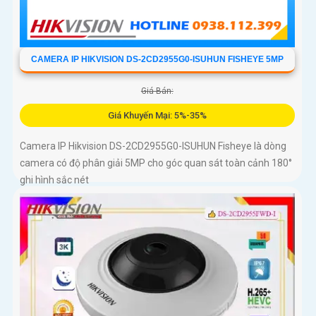
CAMERA IP HIKVISION DS-2CD2955G0-ISUHUN FISHEYE 5MP
Giá Bán:
Giá Khuyến Mại: 5%-35%
Camera IP Hikvision DS-2CD2955G0-ISUHUN Fisheye là dòng
camera có độ phân giải 5MP cho góc quan sát toàn cảnh 180°
ghi hình sắc nét