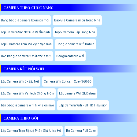
CAMERA THEO CHỨC NĂNG
Bảng báo giá camera kbvision mới
Báo Giá Camera imou Trong Nhà
Top Camera Sắc Nét Giá Rẻ Ổn Định
Top 5 Camera Lắp Trong Nhà
Top 5 Camera Xem Mã Vạch Vận Đơn
Báo gia camera wifi Dahua
Bản báo giá camera 2 mắt ezviz mới
Báo giá camera wifi
CAMERA KẾT NỐI WIFI
Lắp Camera Wifi 3k Sắc Nét
Camera Wifi Ebitcam Xoay 360 Độ
Lăp Camera Wifi Vantech Chống Trộm
Lắp camera Wifi 2k Dahua
bản báo giá camera wifi hikvision mới
Lắp Camera Wifi Full HD Hikvision
CAMERA THEO GÓI
Lắp Camera Trọn Bộ Độ Phân Giải Ultra Hd
Bộ Camera Full Color