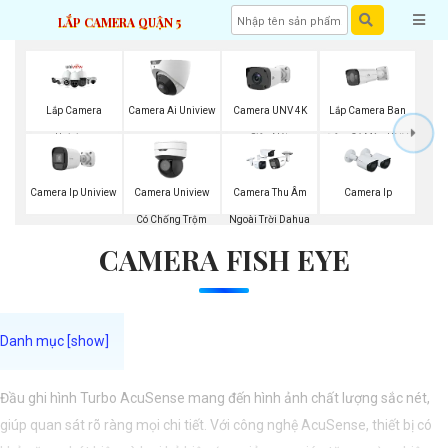
LẮP CAMERA QUẬN 5
Lắp Camera Ban
Lắp Camera
Camera Ai Uniview
Camera UNV 4K
Đêm Có Màu UNV
Uniview
Siêu Nét
Camera Ip Uniview
Camera Uniview
Camera Thu Âm
Camera Ip
Có Chống Trộm
Ngoài Trời Dahua
CAMERA FISH EYE
Đầu ghi hình Turbo AcuSense mang đến hình ảnh chất lượng sắc nét,
giúp quan sát rõ ràng mọi chi tiết. Với công nghệ AcuSense, thiết bị có