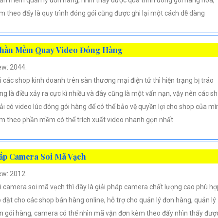
m theo đấy là quy trình đóng gói cũng được ghi lại một cách dễ dàng
hần Mềm Quay Video Đóng Hàng
ew: 2044.
i các shop kinh doanh trên sàn thương mại điện tử thì hiện trạng bị tráo
ng là điều xảy ra cực kì nhiều và đây cũng là một vấn nạn, vậy nên các s
ải có video lúc đóng gói hàng để có thể bảo vệ quyền lợi cho shop của mì
m theo phần mềm có thể trích xuất video nhanh gọn nhất
ắp Camera Soi Mã Vạch
ew: 2012.
i camera soi mã vạch thì đây là giải pháp camera chất lượng cao phù hợ
p đặt cho các shop bán hàng online, hỗ trợ cho quản lý đơn hàng, quản lý
n gói hàng, camera có thể nhìn mã vận đơn kèm theo đấy nhìn thấy đượ