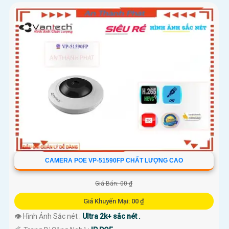
CAMERA POE VP-51590FP CHẤT LƯỢNG CAO
Giá Bán: 00 ₫
Giá Khuyến Mại: 00 ₫
👁 Hình Ảnh Sắc nét :
Ultra 2k+ sắc nét .