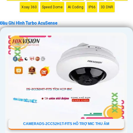
Xoay 360
Speed Dome
AI Coding
IP66
3D DNR
Đầu Ghi Hình Turbo AcuSense
CAMERADS-2CC52H1T-FITS HỖ TRỢ MIC THU ÂM