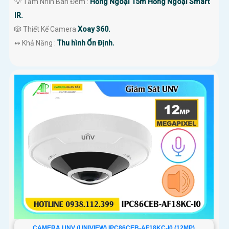
💡 Tầm Nhìn Ban Đêm :
Hồng Ngoại 15m Hồng Ngoại Smart
IR.
🎲 Thiết Kế Camera
Xoay 360.
️↭ Khả Năng :
Thu hình Ổn Định.
CAMERA UNV (UNIVIEW) IPC86CEB-AF18KC-I0 (12MP)