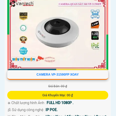
CAMERA VP-31590FP XOAY
Giá Bán: 00 ₫
Giá Khuyến Mại: 00 ₫
☀️ Chất lượng hình Ảnh :
FULL HD 1080P .
🕉️ Sử dụng công nghệ :
IP POE.