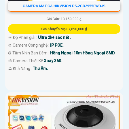
CAMERA MẮT CÁ HIKVISION DS-2CD2955FWD-IS
Giá Bán: 13,150,000 ₫
Giá Khuyến Mại: 7,890,000 ₫
🔆 Độ Phân giải :
Ultra 2k+ sắc nét .
⚙ Camera Công nghệ :
IP POE.
✪ Tầm Nhìn Ban Đêm :
Hồng Ngoại 10m Hồng Ngoại SMD.
🎨 Camera Thiết Kế
Xoay 360.
️🔮 Khả Năng :
Thu Âm.