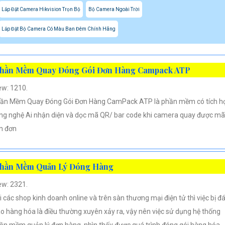
Lắp Đặt Camera Hikvision Trọn Bộ
Bộ Camera Ngoài Trời
Lắp Đặt Bộ Camera Có Màu Ban Đêm Chính Hãng
hần Mềm Quay Đóng Gói Đơn Hàng Campack ATP
ew: 1210.
ần Mềm Quay Đóng Gói Đơn Hàng CamPack ATP là phần mềm có tích h
ng nghệ Ai nhận diện và dọc mã QR/ bar code khi camera quay được mã
n đơn
hần Mềm Quản Lý Đóng Hàng
ew: 2321.
i các shop kinh doanh online và trên sàn thương mại điện tử thì việc bị đ
áo hàng hóa là điều thường xuyên xảy ra, vậy nên việc sử dụng hệ thống
ần mềm quản lý đơn hàng, nhìn thấy được quá trình đóng gói hàng hóa,