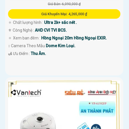
Giá Bán: 6,090,000 ₫
Giá Khuyến Mại: 4,265,000 ₫
🔅 Chất lượng hình :
Ultra 2k+ sắc nét .
⚜️ Công Nghệ :
AHD CVI TVI BCS.
🔅 Xem ban đêm :
Hồng Ngoại 20m Hồng Ngoại EXIR.
↕️ Camera Theo Mẫu
Dome Kim Loại.
️🛃 Ưu Điểm :
Thu Âm.