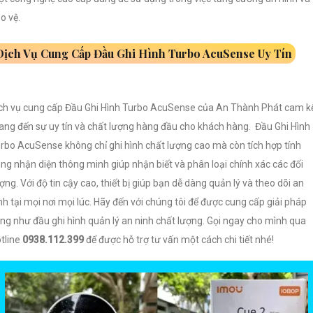
o vệ.
Dịch Vụ Cung Cấp Đầu Ghi Hình Turbo AcuSense Uy Tín
ch vụ cung cấp Đầu Ghi Hình Turbo AcuSense của An Thành Phát cam k
ng đến sự uy tín và chất lượng hàng đầu cho khách hàng. Đầu Ghi Hình
rbo AcuSense không chỉ ghi hình chất lượng cao mà còn tích hợp tính
ng nhận diện thông minh giúp nhận biết và phân loại chính xác các đối
ợng. Với độ tin cậy cao, thiết bị giúp bạn dễ dàng quản lý và theo dõi an
nh tại mọi nơi mọi lúc. Hãy đến với chúng tôi để được cung cấp giải pháp
ng như đầu ghi hình quản lý an ninh chất lượng. Gọi ngay cho mình qua
tline
0938.112.399
để được hỗ trợ tư vấn một cách chi tiết nhé!