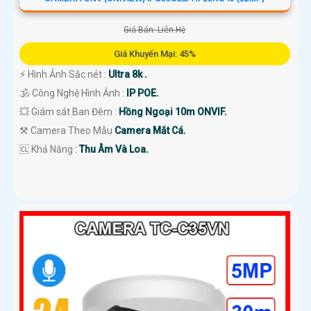
Giá Bán: Liên Hệ
Giá Khuyến Mại: 45%
️⚡ Hình Ảnh Sắc nét :
Ultra 8k .
🕉️ Công Nghệ Hình Ảnh :
IP POE.
💥 Giám sát Ban Đêm :
Hồng Ngoại 10m ONVIF.
⚒ Camera Theo Mẫu
Camera Mắt Cá.
️🆑 Khả Năng :
Thu Âm Và Loa.