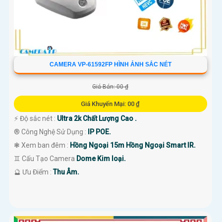
CAMERA VP-61592FP HÌNH ẢNH SẮC NÉT
Giá Bán: 00 ₫
Giá Khuyến Mại: 00 ₫
️⚡ Độ sắc nét :
Ultra 2k Chất Lượng Cao .
®️ Công Nghệ Sử Dụng :
IP POE.
❃ Xem ban đêm :
Hồng Ngoại 15m Hồng Ngoại Smart IR.
♊ Cấu Tạo Camera
Dome Kim loại.
️🔮 Ưu Điểm :
Thu Âm.