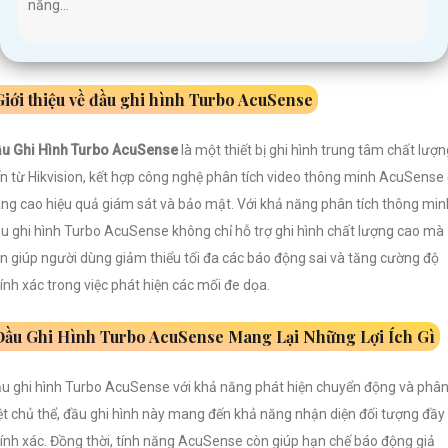
năng...
Giới thiệu về đầu ghi hình Turbo AcuSense
u Ghi Hình Turbo AcuSense
là một thiết bị ghi hình trung tâm chất lượn
n từ Hikvision, kết hợp công nghệ phân tích video thông minh AcuSense
ng cao hiệu quả giám sát và bảo mật. Với khả năng phân tích thông min
u ghi hình Turbo AcuSense không chỉ hỗ trợ ghi hình chất lượng cao mà
n giúp người dùng giảm thiểu tối đa các báo động sai và tăng cường độ
ính xác trong việc phát hiện các mối đe dọa.
Đầu Ghi Hình Turbo AcuSense Mang Lại Những Lợi Ích Gì
u ghi hình Turbo AcuSense với khả năng phát hiện chuyển động và phâ
ệt chủ thể, đầu ghi hình này mang đến khả năng nhận diện đối tượng đầy
ính xác. Đồng thời, tính năng AcuSense còn giúp hạn chế báo động giả