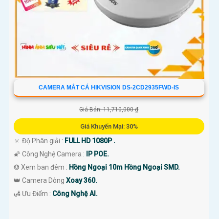
CAMERA MẮT CÁ HIKVISION DS-2CD2935FWD-IS
Giá Bán: 11,710,000 ₫
Giá Khuyến Mại: 30%
🔅 Độ Phân giải :
FULL HD 1080P .
🌠 Công Nghệ Camera :
IP POE.
❂ Xem ban đêm :
Hồng Ngoại 10m Hồng Ngoại SMD.
👑 Camera Dòng
Xoay 360.
️🛃 Ưu Điểm :
Công Nghệ AI.