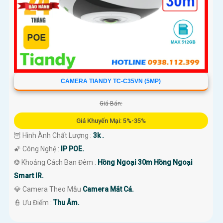
CAMERA TIANDY TC-C35VN (5MP)
Giá Bán:
Giá Khuyến Mại: 5%-35%
🦉 Hình Ành Chất Lượng :
3k .
🌠 Công Nghệ :
IP POE.
❂ Khoảng Cách Ban Đêm :
Hồng Ngoại 30m Hồng Ngoại
Smart IR.
💎 Camera Theo Mẫu
Camera Mắt Cá.
️👮 Ưu Điểm :
Thu Âm.