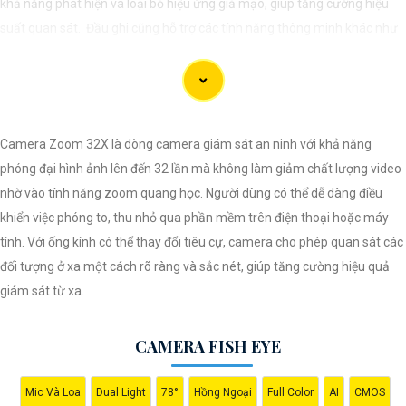
khả năng phát hiện và loại bỏ hiệu ứng giả mạo, giúp tăng cường hiệu
suất quan sát. Đầu ghi cũng hỗ trợ các tính năng thông minh khác như
loại bỏ ảo giả, bảo vệ vùng quan trọng... Đầu ghi Turbo AcuSense giúp
mang lại giải pháp an ninh hiệu quả cho người dùng.
Camera Zoom 32X là dòng camera giám sát an ninh với khả năng
phóng đại hình ảnh lên đến 32 lần mà không làm giảm chất lượng video
nhờ vào tính năng zoom quang học. Người dùng có thể dễ dàng điều
khiển việc phóng to, thu nhỏ qua phần mềm trên điện thoại hoặc máy
tính. Với ống kính có thể thay đổi tiêu cự, camera cho phép quan sát các
đối tượng ở xa một cách rõ ràng và sắc nét, giúp tăng cường hiệu quả
giám sát từ xa.
CAMERA FISH EYE
'
Mic Và Loa
Dual Light
78°
Hồng Ngoại
Full Color
AI
CMOS