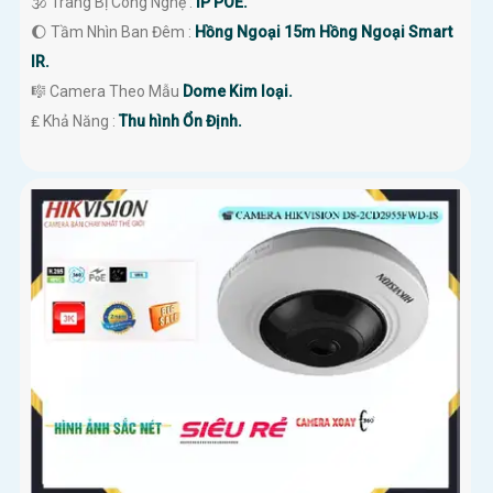
🕉️ Trang Bị Công Nghệ :
IP POE.
🌔 Tầm Nhìn Ban Đêm :
Hồng Ngoại 15m Hồng Ngoại Smart
IR.
🎼️ Camera Theo Mẫu
Dome Kim loại.
️₤ Khả Năng :
Thu hình Ổn Định.