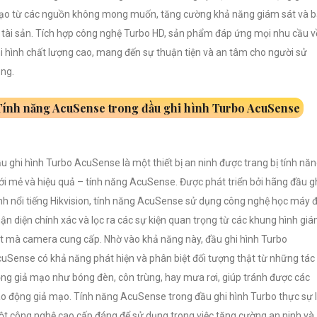
o từ các nguồn không mong muốn, tăng cường khả năng giám sát và 
 tài sản. Tích hợp công nghệ Turbo HD, sản phẩm đáp ứng mọi nhu cầu v
i hình chất lượng cao, mang đến sự thuận tiện và an tâm cho người sử
ng.
Tính năng AcuSense trong đầu ghi hình Turbo AcuSense
u ghi hình Turbo AcuSense là một thiết bị an ninh được trang bị tính nă
i mẻ và hiệu quả – tính năng AcuSense. Được phát triển bởi hãng đầu g
nh nổi tiếng Hikvision, tính năng AcuSense sử dụng công nghệ học máy 
ận diện chính xác và lọc ra các sự kiện quan trọng từ các khung hình gi
t mà camera cung cấp. Nhờ vào khả năng này, đầu ghi hình Turbo
uSense có khả năng phát hiện và phân biệt đối tượng thật từ những tác
ng giả mạo như bóng đèn, côn trùng, hay mưa rơi, giúp tránh được các
o động giả mạo. Tính năng AcuSense trong đầu ghi hình Turbo thực sự 
t công nghệ cao cấp đáng để sử dụng trong việc tăng cường an ninh và