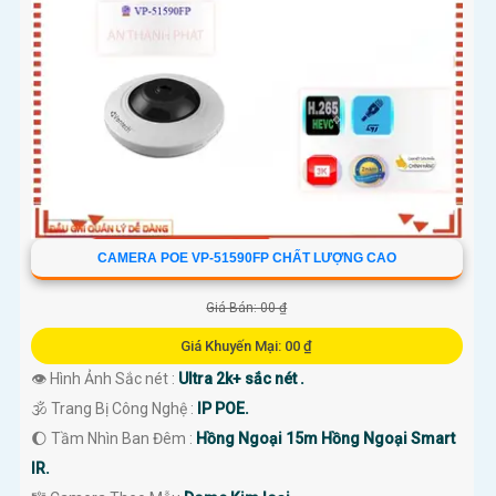
CAMERA POE VP-51590FP CHẤT LƯỢNG CAO
Giá Bán: 00 ₫
Giá Khuyến Mại: 00 ₫
👁 Hình Ảnh Sắc nét :
Ultra 2k+ sắc nét .
🕉️ Trang Bị Công Nghệ :
IP POE.
🌔 Tầm Nhìn Ban Đêm :
Hồng Ngoại 15m Hồng Ngoại Smart
IR.