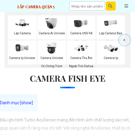
LẮP CAMERA QUẬN 5
Lắp Camera Ban
Lắp Camera
Camera Ai Uniview
Camera UNV 4K
Đêm Có Màu UNV
Uniview
Siêu Nét
Camera Ip Uniview
Camera Uniview
Camera Thu Âm
Camera Ip
Có Chống Trộm
Ngoài Trời Dahua
CAMERA FISH EYE
Đầu ghi hình Turbo AcuSense mang đến hình ảnh chất lượng sắc nét,
giúp quan sát rõ ràng mọi chi tiết. Với công nghệ AcuSense, thiết bị có