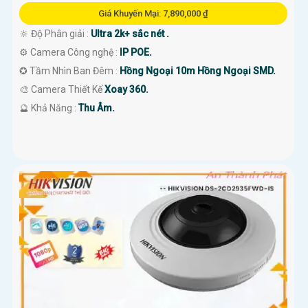
Giá Khuyến Mại: 7,890,000 ₫
🔆 Độ Phân giải :
Ultra 2k+ sắc nét .
⚙ Camera Công nghệ :
IP POE.
✪ Tầm Nhìn Ban Đêm :
Hồng Ngoại 10m Hồng Ngoại SMD.
🎨 Camera Thiết Kế
Xoay 360.
️🔮 Khả Năng :
Thu Âm.