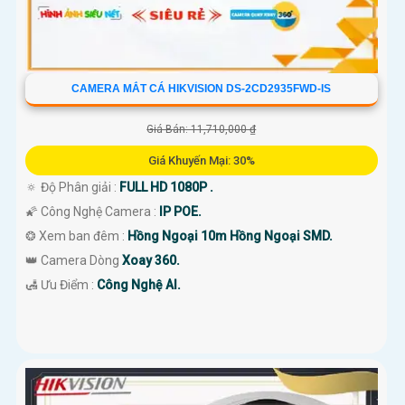
CAMERA MẮT CÁ HIKVISION DS-2CD2935FWD-IS
Giá Bán: 11,710,000 ₫
Giá Khuyến Mại: 30%
🔅 Độ Phân giải :
FULL HD 1080P .
🌠 Công Nghệ Camera :
IP POE.
❂ Xem ban đêm :
Hồng Ngoại 10m Hồng Ngoại SMD.
👑 Camera Dòng
Xoay 360.
️🛃 Ưu Điểm :
Công Nghệ AI.