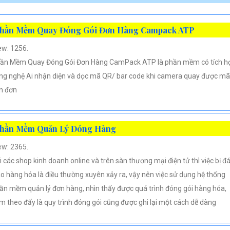
hần Mềm Quay Đóng Gói Đơn Hàng Campack ATP
ew: 1256.
ần Mềm Quay Đóng Gói Đơn Hàng CamPack ATP là phần mềm có tích h
ng nghệ Ai nhận diện và dọc mã QR/ bar code khi camera quay được mã
n đơn
hần Mềm Quản Lý Đóng Hàng
ew: 2365.
i các shop kinh doanh online và trên sàn thương mại điện tử thì việc bị đ
áo hàng hóa là điều thường xuyên xảy ra, vậy nên việc sử dụng hệ thống
ần mềm quản lý đơn hàng, nhìn thấy được quá trình đóng gói hàng hóa,
m theo đấy là quy trình đóng gói cũng được ghi lại một cách dễ dàng