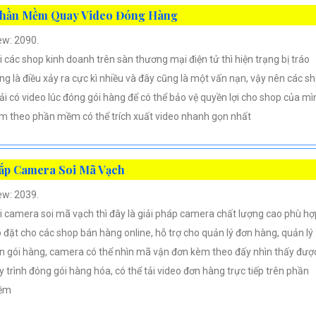
hần Mềm Quay Video Đóng Hàng
ew: 2090.
i các shop kinh doanh trên sàn thương mại điện tử thì hiện trạng bị tráo
ng là điều xảy ra cực kì nhiều và đây cũng là một vấn nạn, vậy nên các s
ải có video lúc đóng gói hàng để có thể bảo vệ quyền lợi cho shop của mì
m theo phần mềm có thể trích xuất video nhanh gọn nhất
ắp Camera Soi Mã Vạch
ew: 2039.
i camera soi mã vạch thì đây là giải pháp camera chất lượng cao phù hợ
p đặt cho các shop bán hàng online, hỗ trợ cho quản lý đơn hàng, quản lý
n gói hàng, camera có thể nhìn mã vận đơn kèm theo đấy nhìn thấy đượ
y trình đóng gói hàng hóa, có thể tải video đơn hàng trực tiếp trên phần
ềm