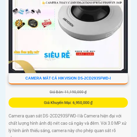
CAMERA MẮT CÁ HIKVISION DS-2CD2935FWD-I
Giá Bán: 11,190,000 ₫
Giá Khuyến Mại: 6,950,000 ₫
Camera quan sát DS-2CD2935FWD-I là Camera hiện đại với
chất lượng hình ảnh độ nét cao cả ngày và đêm. Với 3.0 MP xử
lý hình ảnh thiếu sáng, camera này cho phép quan sát rõ