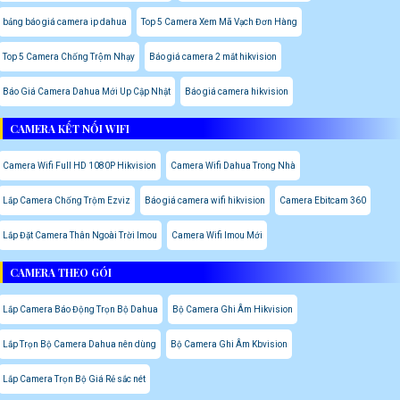
bảng báo giá camera ip dahua
Top 5 Camera Xem Mã Vạch Đơn Hàng
Top 5 Camera Chống Trộm Nhạy
Báo giá camera 2 mắt hikvision
Báo Giá Camera Dahua Mới Up Cập Nhật
Báo giá camera hikvision
CAMERA KẾT NỐI WIFI
Camera Wifi Full HD 1080P Hikvision
Camera Wifi Dahua Trong Nhà
Lắp Camera Chống Trộm Ezviz
Báo giá camera wifi hikvision
Camera Ebitcam 360
Lắp Đặt Camera Thân Ngoài Trời Imou
Camera Wifi Imou Mới
CAMERA THEO GÓI
Lắp Camera Báo Động Trọn Bộ Dahua
Bộ Camera Ghi Âm Hikvision
Lắp Trọn Bộ Camera Dahua nên dùng
Bộ Camera Ghi Âm Kbvision
Lắp Camera Trọn Bộ Giá Rẻ sắc nét