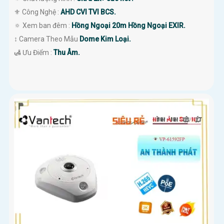
⚜️ Công Nghệ :
AHD CVI TVI BCS.
🔅 Xem ban đêm :
Hồng Ngoại 20m Hồng Ngoại EXIR.
↕️ Camera Theo Mẫu
Dome Kim Loại.
️🛃 Ưu Điểm :
Thu Âm.