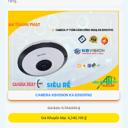
ràng...
CAMERA KBVISION KX-E0505FN2
Giá Bán: 9,754,000 ₫
Giá Khuyến Mại: 6,340,100 ₫