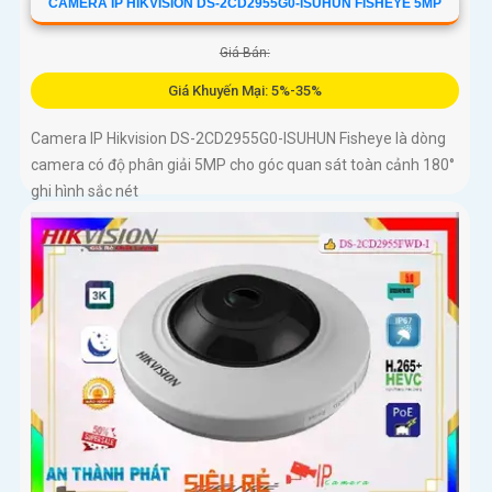
CAMERA IP HIKVISION DS-2CD2955G0-ISUHUN FISHEYE 5MP
Giá Bán:
Giá Khuyến Mại: 5%-35%
Camera IP Hikvision DS-2CD2955G0-ISUHUN Fisheye là dòng
camera có độ phân giải 5MP cho góc quan sát toàn cảnh 180°
ghi hình sắc nét