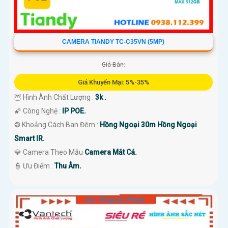
CAMERA TIANDY TC-C35VN (5MP)
Giá Bán:
Giá Khuyến Mại: 5%-35%
🦉 Hình Ành Chất Lượng :
3k .
🌠 Công Nghệ :
IP POE.
❂ Khoảng Cách Ban Đêm :
Hồng Ngoại 30m Hồng Ngoại
Smart IR.
💎 Camera Theo Mẫu
Camera Mắt Cá.
️👮 Ưu Điểm :
Thu Âm.