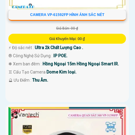
CAMERA VP-61592FP HÌNH ẢNH SẮC NÉT
Giá Bán: 00 ₫
Giá Khuyến Mại: 00 ₫
️⚡ Độ sắc nét :
Ultra 2k Chất Lượng Cao .
®️ Công Nghệ Sử Dụng :
IP POE.
❃ Xem ban đêm :
Hồng Ngoại 15m Hồng Ngoại Smart IR.
♊ Cấu Tạo Camera
Dome Kim loại.
️🔮 Ưu Điểm :
Thu Âm.