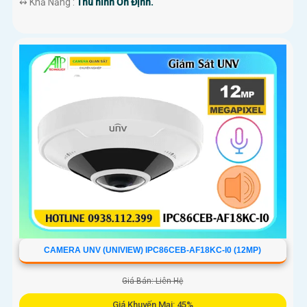
️↭ Khả Năng :
Thu hình Ổn Định.
CAMERA UNV (UNIVIEW) IPC86CEB-AF18KC-I0 (12MP)
Giá Bán: Liên Hệ
Giá Khuyến Mại: 45%