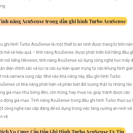
ng.
Tính năng AcuSense trong đầu ghi hình Turbo AcuSense
u ghi hình Turbo AcuSense là một thiết bị an ninh được trang bị tính nă
i mẻ và hiệu quả – tính năng AcuSense. Được phát triển bởi hãng đầu g
nh nổi tiếng Hikvision, tính năng AcuSense sử dụng công nghệ học máy 
ận diện chính xác và lọc ra các sự kiện quan trọng từ các khung hình gi
t mà camera cung cấp. Nhờ vào khả năng này, đầu ghi hình Turbo
uSense có khả năng phát hiện và phân biệt đối tượng thật từ những tác
ng giả mạo như bóng đèn, côn trùng, hay mưa rơi, giúp tránh được các
o động giả mạo. Tính năng AcuSense trong đầu ghi hình Turbo thực sự 
t công nghệ cao cấp đáng để sử dụng trong việc tăng cường an ninh và
o vệ.
Dịch Vụ Cung Cấp Đầu Ghi Hình Turbo AcuSense Uy Tín