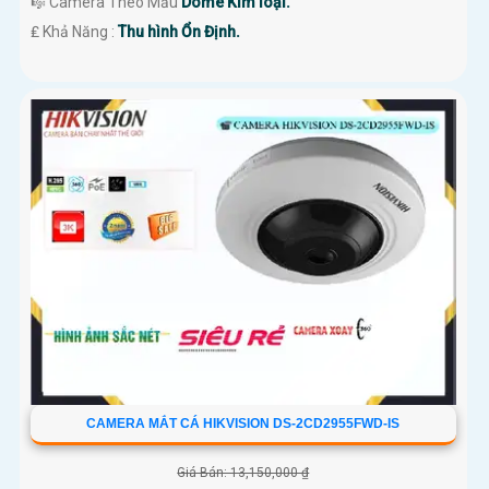
🎼️ Camera Theo Mẫu
Dome Kim loại.
️₤ Khả Năng :
Thu hình Ổn Định.
CAMERA MẮT CÁ HIKVISION DS-2CD2955FWD-IS
Giá Bán: 13,150,000 ₫