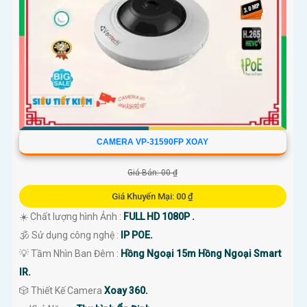
CAMERA VP-31590FP XOAY
Giá Bán: 00 ₫
Giá Khuyến Mại: 00 ₫
☀️ Chất lượng hình Ảnh :
FULL HD 1080P .
🕉️ Sử dụng công nghệ :
IP POE.
💡 Tầm Nhìn Ban Đêm :
Hồng Ngoại 15m Hồng Ngoại Smart
IR.
🎲 Thiết Kế Camera
Xoay 360.