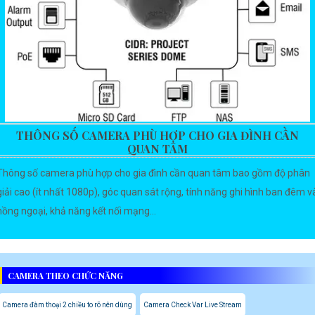
THÔNG SỐ CAMERA PHÙ HỢP CHO GIA ĐÌNH CẦN
QUAN TÂM
Thông số camera phù hợp cho gia đình cần quan tâm bao gồm độ phân
giải cao (ít nhất 1080p), góc quan sát rộng, tính năng ghi hình ban đêm v
hồng ngoại, khả năng kết nối mạng...
CAMERA THEO CHỨC NĂNG
Camera đàm thoại 2 chiều to rõ nên dùng
Camera Check Var Live Stream