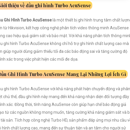
Giới thiệu về đầu ghi hình Turbo AcuSense
u Ghi Hình Turbo AcuSense
là một thiết bị ghi hình trung tâm chất lượn
n từ Hikvision, kết hợp công nghệ phân tích video thông minh AcuSense
ng cao hiệu quả giám sát và bảo mật. Với khả năng phân tích thông min
u ghi hình Turbo AcuSense không chỉ hỗ trợ ghi hình chất lượng cao mà
n giúp người dùng giảm thiểu tối đa các báo động sai và tăng cường độ
ính xác trong việc phát hiện các mối đe dọa.
Đầu Ghi Hình Turbo AcuSense Mang Lại Những Lợi Ích Gì
u ghi hình Turbo AcuSense với khả năng phát hiện chuyển động và phâ
ệt chủ thể, đầu ghi hình này mang đến khả năng nhận diện đối tượng đầy
ính xác. Đồng thời, tính năng AcuSense còn giúp hạn chế báo động giả
o từ các nguồn không mong muốn, tăng cường khả năng giám sát và 
 tài sản. Tích hợp công nghệ Turbo HD, sản phẩm đáp ứng mọi nhu cầu v
i hình chất lượng cao, mang đến sự thuận tiện và an tâm cho người sử