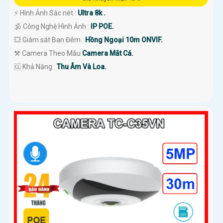
️⚡ Hình Ảnh Sắc nét :
Ultra 8k .
🕉️ Công Nghệ Hình Ảnh :
IP POE.
💥 Giám sát Ban Đêm :
Hồng Ngoại 10m ONVIF.
⚒ Camera Theo Mẫu
Camera Mắt Cá.
️🆑 Khả Năng :
Thu Âm Và Loa.