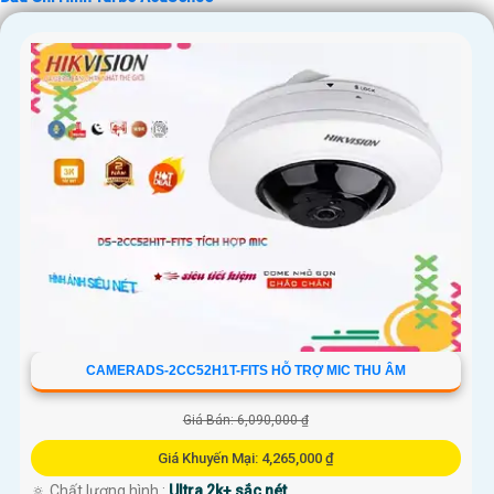
CAMERADS-2CC52H1T-FITS HỖ TRỢ MIC THU ÂM
Giá Bán: 6,090,000 ₫
Giá Khuyến Mại: 4,265,000 ₫
🔅 Chất lượng hình :
Ultra 2k+ sắc nét .