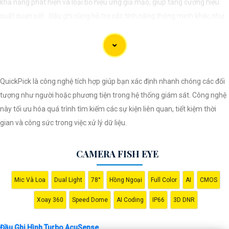
khả năng phát hiện và loại bỏ hiệu ứng giả mạo, giúp tăng cường hiệu
suất quan sát. Đầu ghi cũng hỗ trợ các tính năng thông minh khác như
loại bỏ ảo giả, bảo vệ vùng quan trọng... Đầu ghi Turbo AcuSense giúp
mang lại giải pháp an ninh hiệu quả cho người dùng.
QuickPick là công nghệ tích hợp giúp bạn xác định nhanh chóng các đối
tượng như người hoặc phương tiện trong hệ thống giám sát. Công nghệ
này tối ưu hóa quá trình tìm kiếm các sự kiện liên quan, tiết kiệm thời
gian và công sức trong việc xử lý dữ liệu.
CAMERA FISH EYE
Mic Và Loa
Dual Light
78°
Hồng Ngoại
Full Color
AI
CMOS
'
Xoay 360
Speed Dome
AI Coding
IP66
3D DNR
Đầu Ghi Hình Turbo AcuSense