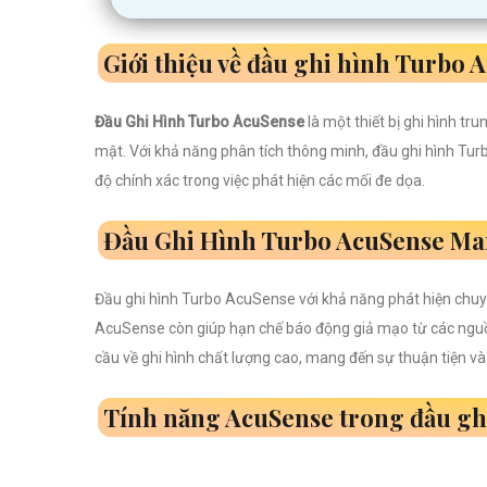
Giới thiệu về đầu ghi hình Turbo 
Đầu Ghi Hình Turbo AcuSense
là một thiết bị ghi hình t
mật. Với khả năng phân tích thông minh, đầu ghi hình Tur
độ chính xác trong việc phát hiện các mối đe dọa.
Đầu Ghi Hình Turbo AcuSense Man
Đầu ghi hình Turbo AcuSense với khả năng phát hiện chuyể
AcuSense còn giúp hạn chế báo động giả mạo từ các ngu
cầu về ghi hình chất lượng cao, mang đến sự thuận tiện v
Tính năng AcuSense trong đầu gh