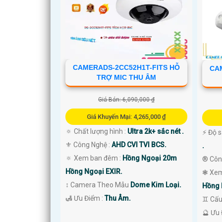
CAMERADS-2CC52H1T-FITS HỖ
CA
TRỢ MIC THU ÂM
Giá Bán: 6,090,000 ₫
'
Giá Khuyến Mại: 4,265,000 ₫
🔅 Chất lượng hình :
Ultra 2k+ sắc nét .
️⚡ Độ 
⚜️ Công Nghệ :
AHD CVI TVI BCS.
.
🔅 Xem ban đêm :
Hồng Ngoại 20m
®️ Cô
Hồng Ngoại EXIR.
❃ Xem
↕️ Camera Theo Mẫu
Dome Kim Loại.
Hồng 
️🛃 Ưu Điểm :
Thu Âm.
♊ Cấu
️🔮 Ưu