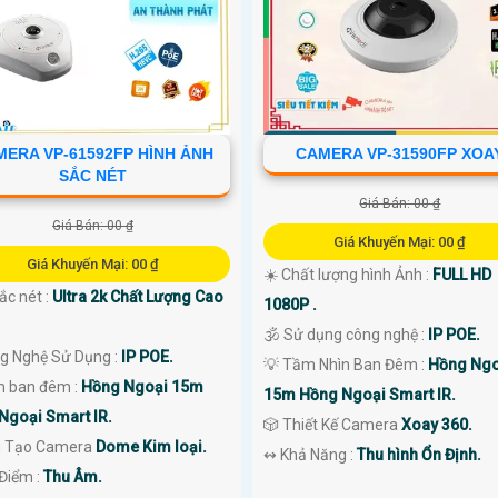
MERA VP-61592FP HÌNH ẢNH
CAMERA VP-31590FP XOA
SẮC NÉT
Giá Bán: 00 ₫
Giá Bán: 00 ₫
Giá Khuyến Mại: 00 ₫
Giá Khuyến Mại: 00 ₫
☀️ Chất lượng hình Ảnh :
FULL HD
sắc nét :
Ultra 2k Chất Lượng Cao
1080P .
🕉️ Sử dụng công nghệ :
IP POE.
ng Nghệ Sử Dụng :
IP POE.
💡 Tầm Nhìn Ban Đêm :
Hồng Ngo
 ban đêm :
Hồng Ngoại 15m
15m Hồng Ngoại Smart IR.
Ngoại Smart IR.
🎲 Thiết Kế Camera
Xoay 360.
 Tạo Camera
Dome Kim loại.
️↭ Khả Năng :
Thu hình Ổn Định.
 Điểm :
Thu Âm.