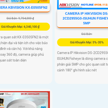
ERA KBVISION KX-E0505FN2
CAMERA IP HIKVISION DS
2CD2955G0-ISUHUN FISHE
Giá Bán: 9,754,000 ₫
5MP
Giá Khuyến Mại: 6,340,100 ₫
Giá Bán:
a quan sát KX-E0505FN2 là một
Giá Khuyến Mại: 5%-35%
bị hiện đại và tiện ích cho việc bảo
 đình và căn hộ. Với khả năng
Camera IP Hikvision DS-2CD2955
xoay 360 độ, camera giúp phủ
ISUHUN Fisheye là dòng camera c
uan sát toàn diện
phân giải 5MP cho góc quan sát t
cảnh 180° ghi hình sắc nét