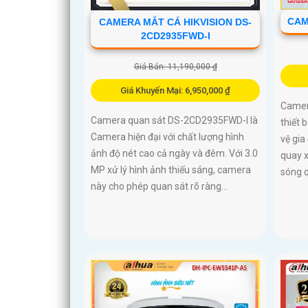
CAM
CAMERA MẮT CÁ HIKVISION DS-
2CD2935FWD-I
Giá Bán: 11,190,000 ₫
Giá Khuyến Mại: 6,950,000 ₫
Camer
Camera quan sát DS-2CD2935FWD-I là
thiết 
Camera hiện đại với chất lượng hình
vệ gia
ảnh độ nét cao cả ngày và đêm. Với 3.0
quay 
MP xử lý hình ảnh thiếu sáng, camera
sóng q
này cho phép quan sát rõ ràng...