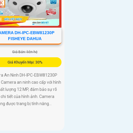
AMERA DH-IPC-EBW81230P
FISHEYE DAHUA
Giá Bán: liên hệ
Giá Khuyến Mại: 30%
a An Ninh DH-IPC-EBW81230P
 Camera an ninh cao cấp với hình
hất lượng 12 MP, đảm bảo sự rõ
 chi tiết của hình ảnh. Camera
ng được trang bị tính năng...