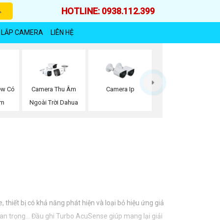
HOTLINE: 0938.112.399
 LẮP CAMERA
LIÊN HỆ
ew Có
Camera Thu Âm
Camera Ip
ộm
Ngoài Trời Dahua
thiết bị có khả năng phát hiện và loại bỏ hiệu ứng giả
an trọng... Đầu ghi Turbo AcuSense giúp mang lại giải