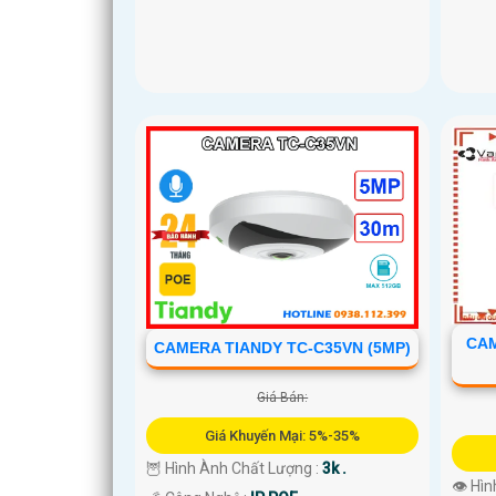
CAM
CAMERA TIANDY TC-C35VN (5MP)
Giá Bán:
Giá Khuyến Mại: 5%-35%
🦉 Hình Ành Chất Lượng :
3k .
👁 Hìn