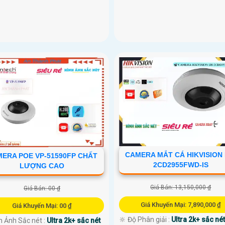
CAMERA MẮT CÁ HIKVISION 
ERA POE VP-51590FP CHẤT
2CD2955FWD-IS
LƯỢNG CAO
Giá Bán: 13,150,000 ₫
Giá Bán: 00 ₫
Giá Khuyến Mại: 7,890,000 ₫
Giá Khuyến Mại: 00 ₫
🔆 Độ Phân giải :
Ultra 2k+ sắc nét
h Ảnh Sắc nét :
Ultra 2k+ sắc nét