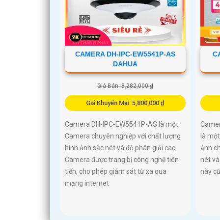
CAMERA DH-IPC-EW5541P-AS
C
DAHUA
Giá Bán: 8,282,000 ₫
Giá Khuyến Mại: 5,800,000 ₫
Camera DH-IPC-EW5541P-AS là một
Camer
Camera chuyên nghiệp với chất lượng
là một
hình ảnh sắc nét và độ phân giải cao.
ảnh c
Camera được trang bị công nghệ tiên
nét và
tiến, cho phép giám sát từ xa qua
này cũ
mạng internet