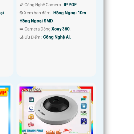
🌠 Công Nghệ Camera :
IP POE.
ại
❂ Xem ban đêm :
Hồng Ngoại 10m
Hồng Ngoại SMD.
👑 Camera Dòng
Xoay 360.
️🛃 Ưu Điểm :
Công Nghệ AI.