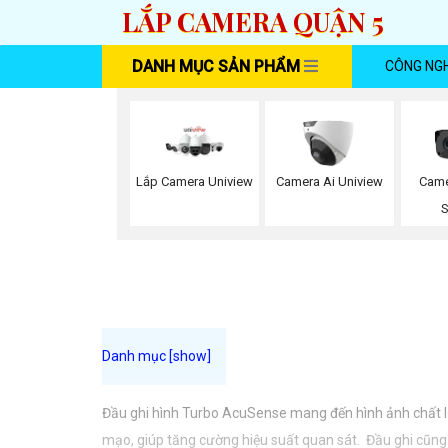
LẮP CAMERA QUẬN 5
DANH MỤC SẢN PHẨM
CÔNG NG
Lắp Camera Uniview
Camera Ai Uniview
Came
S
Đầu ghi hình Turbo AcuSense mang đến hình ảnh chất lượn
mạo, giúp tăng cường hiệu suất quan sát. Đầu ghi cũng 