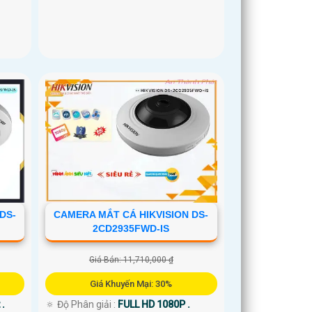
DS-
CAMERA MẮT CÁ HIKVISION DS-
2CD2935FWD-IS
Giá Bán: 11,710,000 ₫
Giá Khuyến Mại: 30%
 .
🔅 Độ Phân giải :
FULL HD 1080P .