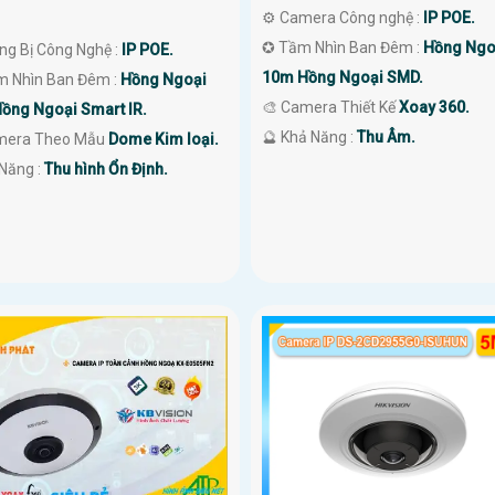
⚙ Camera Công nghệ :
IP POE.
✪ Tầm Nhìn Ban Đêm :
Hồng Ngo
ang Bị Công Nghệ :
IP POE.
10m Hồng Ngoại SMD.
m Nhìn Ban Đêm :
Hồng Ngoại
🎨 Camera Thiết Kế
Xoay 360.
ồng Ngoại Smart IR.
️🔮 Khả Năng :
Thu Âm.
amera Theo Mẫu
Dome Kim loại.
 Năng :
Thu hình Ổn Định.