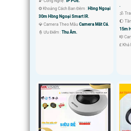
🌠 Công Nghệ :
IP POE.
.
❂ Khoảng Cách Ban Đêm :
Hồng Ngoại
🕉️ Tr
30m Hồng Ngoại Smart IR.
🌔 Tầ
💎 Camera Theo Mẫu
Camera Mắt Cá.
15m H
️👮 Ưu Điểm :
Thu Âm.
🎼️ C
️₤ Khả