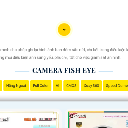
h cho phép ghi lại hình ảnh ban đêm sắc nét, chi tiết trong điều kiện 
g mọi điều kiện ánh sáng yếu, phục vụ tốt cho việc giám sát an ninh.
CAMERA FISH EYE
Hồng Ngoại
Full Color
AI
CMOS
Xoay 360
Speed Dome