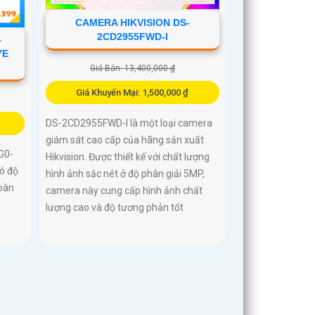
CAMERA HIKVISION DS-
2CD2955FWD-I
-
YE
Giá Bán: 13,400,000 ₫
Giá Khuyến Mại: 1,500,000 ₫
DS-2CD2955FWD-I là một loại camera
giám sát cao cấp của hãng sản xuất
G0-
Hikvision. Được thiết kế với chất lượng
ó độ
hình ảnh sắc nét ở độ phân giải 5MP,
oàn
camera này cung cấp hình ảnh chất
lượng cao và độ tương phản tốt