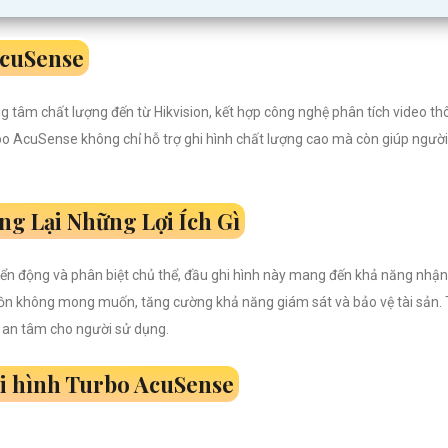
AcuSense
rung tâm chất lượng đến từ Hikvision, kết hợp công nghệ phân tích video
bo AcuSense không chỉ hỗ trợ ghi hình chất lượng cao mà còn giúp người
g Lại Những Lợi Ích Gì
n động và phân biệt chủ thể, đầu ghi hình này mang đến khả năng nhận d
ồn không mong muốn, tăng cường khả năng giám sát và bảo vệ tài sản.
à an tâm cho người sử dụng.
i hình Turbo AcuSense