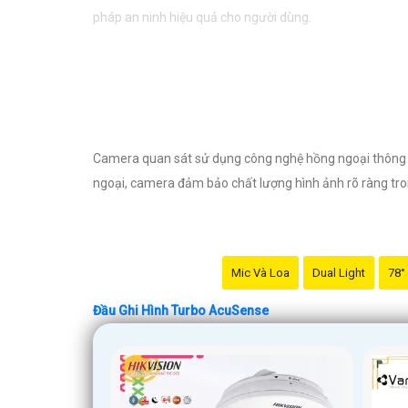
pháp an ninh hiệu quả cho người dùng.
Camera quan sát sử dụng công nghệ hồng ngoại thông min
ngoại, camera đảm bảo chất lượng hình ảnh rõ ràng tron
Mic Và Loa
Dual Light
78°
Đầu Ghi Hình Turbo AcuSense