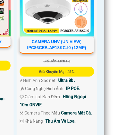
CAMERA UNV (UNIVIEW)
Y
IPC86CEB-AF18KC-I0 (12MP)
Giá Bán: Liên Hệ
Giá Khuyến Mại: 45%
️⚡ Hình Ảnh Sắc nét :
Ultra 8k .
🕉️ Công Nghệ Hình Ảnh :
IP POE.
💥 Giám sát Ban Đêm :
Hồng Ngoại
ại
10m ONVIF.
⚒ Camera Theo Mẫu
Camera Mắt Cá.
️🆑 Khả Năng :
Thu Âm Và Loa.