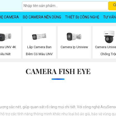
HỆ CAMERA
BỘ CAMERA NÊN DÙNG
THIẾT BỊ CÔNG NGHỆ
TƯ VẤN
Lắp Camera Ban
ra UNV 4K
Camera Ip Uniview
Camera Univi
Đêm Có Màu UNV
iêu Nét
Chống Tr
CAMERA FISH EYE
g sắc nét, giúp quan sát rõ ràng mọi chi tiết. Với công nghệ AcuSense, 
hỗ trợ các tính năng thông minh khác như loại bỏ ảo giả, bảo vệ vùng qu