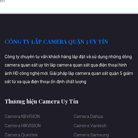
ềm
CÔNG TY LẮP CAMERA QUẬN 5 UY TÍN
Công ty chuyên tư vấn khách hàng lắp đặt và sử dụng những dòng
camera quan sát uy tín lắp camera quan sát qua điện thoại hình
ảnh HD công nghệ mới. Giải pháp lắp camera quan sát quận 5 giám
sát từ xa qua điện thoại ổn định chất lượng
Thương hiệu Camera Uy Tín
Camera KBVISION
Camera Dahua
Camera HIKVISION
Camera Vantech
Camera Questek
Camera Samsung