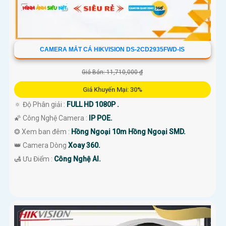
CAMERA MẮT CÁ HIKVISION DS-2CD2935FWD-IS
Giá Bán: 11,710,000 ₫
Giá Khuyến Mại: 30%
🔅 Độ Phân giải :
FULL HD 1080P .
🌠 Công Nghệ Camera :
IP POE.
❂ Xem ban đêm :
Hồng Ngoại 10m Hồng Ngoại SMD.
👑 Camera Dòng
Xoay 360.
️🛃 Ưu Điểm :
Công Nghệ AI.