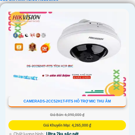
CAMERADS-2CC52H1T-FITS HỖ TRỢ MIC THU ÂM
Giá Bán: 6,090,000 ₫
Giá Khuyến Mại: 4,265,000 ₫
🔅 Chất lượng hình :
Ultra 2k+ sắc nét .