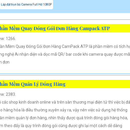
Lắp đặt trọn bộ Camera Full Hd 1080P
hần Mềm Quay Đóng Gói Đơn Hàng Campack ATP
ew: 1266.
ần Mềm Quay Đóng Gói Đơn Hàng CamPack ATP là phần mềm có tích h
ng nghệ Ai nhận diện và dọc mã QR/ bar code khi camera quay được mã
n đơn
hần Mềm Quản Lý Đóng Hàng
ew: 2383.
i các shop kinh doanh online và trên sàn thương mại điện tử thì việc bị đ
áo hàng hóa là điều thường xuyên xảy ra, vậy nên việc sử dụng hệ thống
ần mềm quản lý đơn hàng, nhìn thấy được quá trình đóng gói hàng hóa,
m theo đấy là quy trình đóng gói cũng được ghi lại một cách dễ dàng