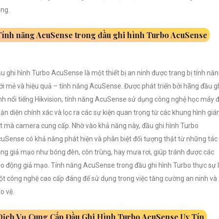
ng.
Tính năng AcuSense trong đầu ghi hình Turbo AcuSense
u ghi hình Turbo AcuSense là một thiết bị an ninh được trang bị tính nă
i mẻ và hiệu quả – tính năng AcuSense. Được phát triển bởi hãng đầu g
nh nổi tiếng Hikvision, tính năng AcuSense sử dụng công nghệ học máy 
ận diện chính xác và lọc ra các sự kiện quan trọng từ các khung hình gi
t mà camera cung cấp. Nhờ vào khả năng này, đầu ghi hình Turbo
uSense có khả năng phát hiện và phân biệt đối tượng thật từ những tác
ng giả mạo như bóng đèn, côn trùng, hay mưa rơi, giúp tránh được các
o động giả mạo. Tính năng AcuSense trong đầu ghi hình Turbo thực sự 
t công nghệ cao cấp đáng để sử dụng trong việc tăng cường an ninh và
o vệ.
Dịch Vụ Cung Cấp Đầu Ghi Hình Turbo AcuSense Uy Tín