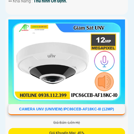
️↭ Khả Năng :
Thu hình Ổn Định.
CAMERA UNV (UNIVIEW) IPC86CEB-AF18KC-I0 (12MP)
Giá Bán: Liên Hệ
Giá Khuyến Mại: 45%