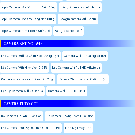
Top 5 Camera Lắp Công Trình Nên Dùng
Báo giá camera 2 mắt dahua
Top 5 Camera Cho Kho Hàng Nên Dùng
Báo gia camera wifi Dahua
Top 5 Camera Đàm Thoại 2 Chiều Rõ
Báo giá camera wifi
CAMERA KẾT NỐI WIFI
Lắp Camera Wifi Có Cảnh Báo Chống trộm
Camera Wifi Dahua Ngoài Trời
Lắp Camera Wifi Hikvision Giá Rẻ
Lắp Camera Wifi Full HD Hikvision
Camera Wifi Kbvision Giá rẻ Bán Chạy
Camera Wifi Hikvision Chống Trộm
Lắp Đặt Camera Wifi 2K Dahua
Camera Wifi Full HD 1080P
CAMERA THEO GÓI
Bộ Camera Ghi Âm Hikvision
Bô Camera Chống Trộm Hikvision
Lắp Camera Trọn Bộ Độ Phân Giải Ultra Hd
Linh Kiện Máy Tính