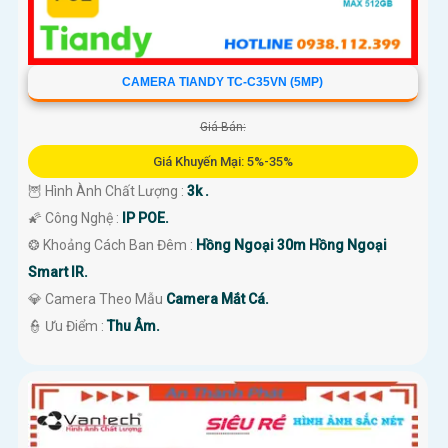
CAMERA TIANDY TC-C35VN (5MP)
Giá Bán:
Giá Khuyến Mại: 5%-35%
🦉 Hình Ành Chất Lượng :
3k .
🌠 Công Nghệ :
IP POE.
❂ Khoảng Cách Ban Đêm :
Hồng Ngoại 30m Hồng Ngoại
Smart IR.
💎 Camera Theo Mẫu
Camera Mắt Cá.
️👮 Ưu Điểm :
Thu Âm.