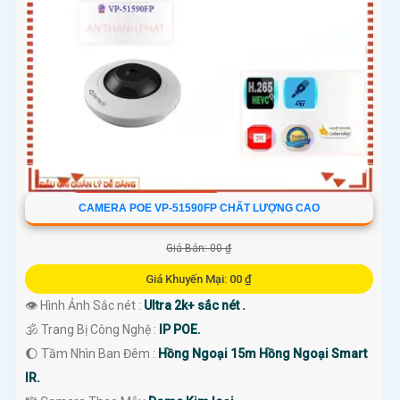
CAMERA POE VP-51590FP CHẤT LƯỢNG CAO
Giá Bán: 00 ₫
Giá Khuyến Mại: 00 ₫
👁 Hình Ảnh Sắc nét :
Ultra 2k+ sắc nét .
🕉️ Trang Bị Công Nghệ :
IP POE.
🌔 Tầm Nhìn Ban Đêm :
Hồng Ngoại 15m Hồng Ngoại Smart
IR.