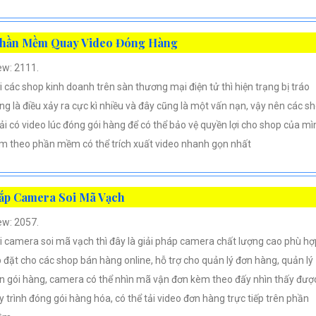
hần Mềm Quay Video Đóng Hàng
ew: 2111.
i các shop kinh doanh trên sàn thương mại điện tử thì hiện trạng bị tráo
ng là điều xảy ra cực kì nhiều và đây cũng là một vấn nạn, vậy nên các s
ải có video lúc đóng gói hàng để có thể bảo vệ quyền lợi cho shop của mì
m theo phần mềm có thể trích xuất video nhanh gọn nhất
ắp Camera Soi Mã Vạch
ew: 2057.
i camera soi mã vạch thì đây là giải pháp camera chất lượng cao phù hợ
p đặt cho các shop bán hàng online, hỗ trợ cho quản lý đơn hàng, quản lý
n gói hàng, camera có thể nhìn mã vận đơn kèm theo đấy nhìn thấy đượ
y trình đóng gói hàng hóa, có thể tải video đơn hàng trực tiếp trên phần