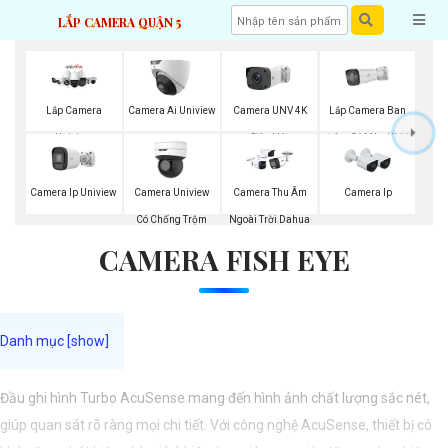
LẮP CAMERA QUẬN 5
Lắp Camera Ban
Lắp Camera
Camera Ai Uniview
Camera UNV 4K
Đêm Có Màu UNV
Uniview
Siêu Nét
Camera Ip Uniview
Camera Uniview
Camera Thu Âm
Camera Ip
Có Chống Trộm
Ngoài Trời Dahua
CAMERA FISH EYE
Đầu ghi hình Turbo AcuSense mang đến hình ảnh chất lượng sắc nét,
giúp quan sát rõ ràng mọi chi tiết. Với công nghệ AcuSense, thiết bị có