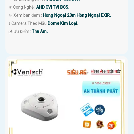
⚜️ Công Nghệ :
AHD CVI TVI BCS.
🔅 Xem ban đêm :
Hồng Ngoại 20m Hồng Ngoại EXIR.
↕️ Camera Theo Mẫu
Dome Kim Loại.
️🛃 Ưu Điểm :
Thu Âm.