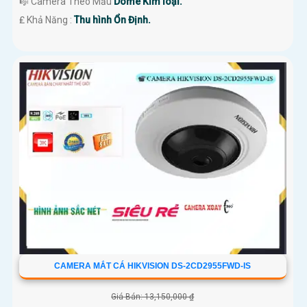
🎼️ Camera Theo Mẫu
Dome Kim loại.
️₤ Khả Năng :
Thu hình Ổn Định.
CAMERA MẮT CÁ HIKVISION DS-2CD2955FWD-IS
Giá Bán: 13,150,000 ₫