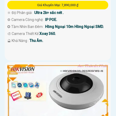
Giá Khuyến Mại: 7,890,000 ₫
🔆 Độ Phân giải :
Ultra 2k+ sắc nét .
⚙ Camera Công nghệ :
IP POE.
✪ Tầm Nhìn Ban Đêm :
Hồng Ngoại 10m Hồng Ngoại SMD.
🎨 Camera Thiết Kế
Xoay 360.
️🔮 Khả Năng :
Thu Âm.