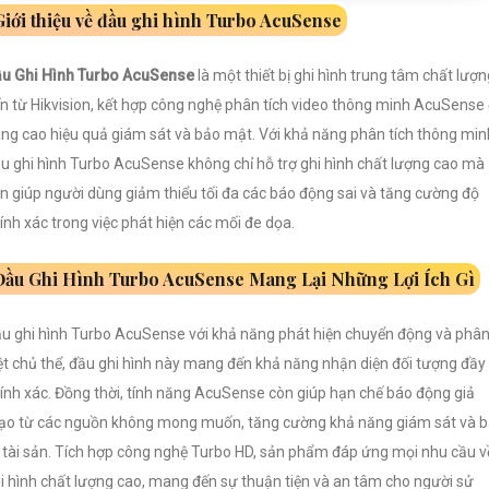
Giới thiệu về đầu ghi hình Turbo AcuSense
u Ghi Hình Turbo AcuSense
là một thiết bị ghi hình trung tâm chất lượn
n từ Hikvision, kết hợp công nghệ phân tích video thông minh AcuSense
ng cao hiệu quả giám sát và bảo mật. Với khả năng phân tích thông min
u ghi hình Turbo AcuSense không chỉ hỗ trợ ghi hình chất lượng cao mà
n giúp người dùng giảm thiểu tối đa các báo động sai và tăng cường độ
ính xác trong việc phát hiện các mối đe dọa.
Đầu Ghi Hình Turbo AcuSense Mang Lại Những Lợi Ích Gì
u ghi hình Turbo AcuSense với khả năng phát hiện chuyển động và phâ
ệt chủ thể, đầu ghi hình này mang đến khả năng nhận diện đối tượng đầy
ính xác. Đồng thời, tính năng AcuSense còn giúp hạn chế báo động giả
o từ các nguồn không mong muốn, tăng cường khả năng giám sát và 
 tài sản. Tích hợp công nghệ Turbo HD, sản phẩm đáp ứng mọi nhu cầu v
i hình chất lượng cao, mang đến sự thuận tiện và an tâm cho người sử