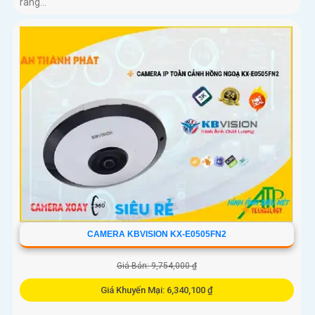
ràng...
CAMERA KBVISION KX-E0505FN2
Giá Bán: 9,754,000 ₫
Giá Khuyến Mại: 6,340,100 ₫