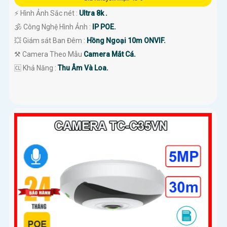
️⚡ Hình Ảnh Sắc nét :
Ultra 8k .
🕉️ Công Nghệ Hình Ảnh :
IP POE.
💥 Giám sát Ban Đêm :
Hồng Ngoại 10m ONVIF.
⚒ Camera Theo Mẫu
Camera Mắt Cá.
️🆑 Khả Năng :
Thu Âm Và Loa.