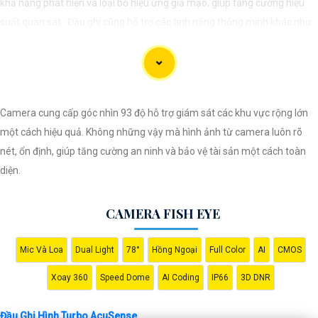
khả năng phát hiện và loại bỏ hiệu ứng giả mạo, giúp tăng cường hiệu
suất quan sát. Đầu ghi cũng hỗ trợ các tính năng thông minh khác như
loại bỏ ảo giả, bảo vệ vùng quan trọng... Đầu ghi Turbo AcuSense giúp
mang lại giải pháp an ninh hiệu quả cho người dùng.
Camera cung cấp góc nhìn 93 độ hỗ trợ giám sát các khu vực rộng lớn
một cách hiệu quả. Không những vậy mà hình ảnh từ camera luôn rõ
nét, ổn định, giúp tăng cường an ninh và bảo vệ tài sản một cách toàn
diện.
CAMERA FISH EYE
Mic Và Loa
Dual Light
78°
Hồng Ngoại
Full Color
AI
CMOS
'
Xoay 360
Speed Dome
AI Coding
IP66
3D DNR
Đầu Ghi Hình Turbo AcuSense