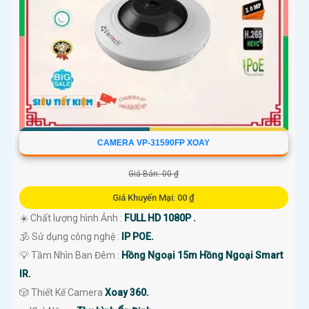
CAMERA VP-31590FP XOAY
Giá Bán: 00 ₫
Giá Khuyến Mại: 00 ₫
☀️ Chất lượng hình Ảnh :
FULL HD 1080P .
🕉️ Sử dụng công nghệ :
IP POE.
💡 Tầm Nhìn Ban Đêm :
Hồng Ngoại 15m Hồng Ngoại Smart
IR.
🎲 Thiết Kế Camera
Xoay 360.