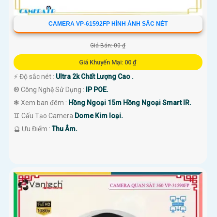
CAMERA VP-61592FP HÌNH ẢNH SẮC NÉT
Giá Bán: 00 ₫
Giá Khuyến Mại: 00 ₫
️⚡ Độ sắc nét :
Ultra 2k Chất Lượng Cao .
®️ Công Nghệ Sử Dụng :
IP POE.
❃ Xem ban đêm :
Hồng Ngoại 15m Hồng Ngoại Smart IR.
♊ Cấu Tạo Camera
Dome Kim loại.
️🔮 Ưu Điểm :
Thu Âm.