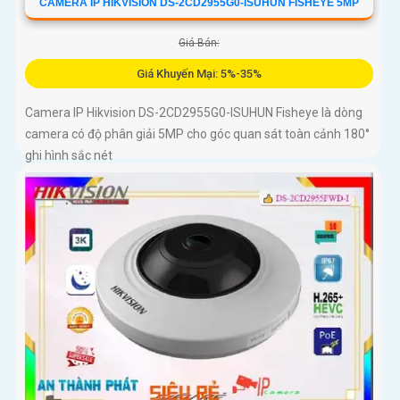
CAMERA IP HIKVISION DS-2CD2955G0-ISUHUN FISHEYE 5MP
Giá Bán:
Giá Khuyến Mại: 5%-35%
Camera IP Hikvision DS-2CD2955G0-ISUHUN Fisheye là dòng
camera có độ phân giải 5MP cho góc quan sát toàn cảnh 180°
ghi hình sắc nét