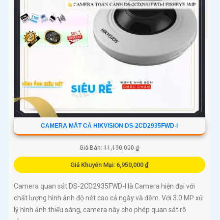
CAMERA MẮT CÁ HIKVISION DS-2CD2935FWD-I
Giá Bán: 11,190,000 ₫
Giá Khuyến Mại: 6,950,000 ₫
Camera quan sát DS-2CD2935FWD-I là Camera hiện đại với
chất lượng hình ảnh độ nét cao cả ngày và đêm. Với 3.0 MP xử
lý hình ảnh thiếu sáng, camera này cho phép quan sát rõ