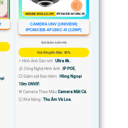
CAMERA UNV (UNIVIEW)
Y
IPC86CEB-AF18KC-I0 (12MP)
Giá Bán: Liên Hệ
Giá Khuyến Mại: 45%
️⚡ Hình Ảnh Sắc nét :
Ultra 8k .
🕉️ Công Nghệ Hình Ảnh :
IP POE.
💥 Giám sát Ban Đêm :
Hồng Ngoại
ại
10m ONVIF.
⚒ Camera Theo Mẫu
Camera Mắt Cá.
️🆑 Khả Năng :
Thu Âm Và Loa.