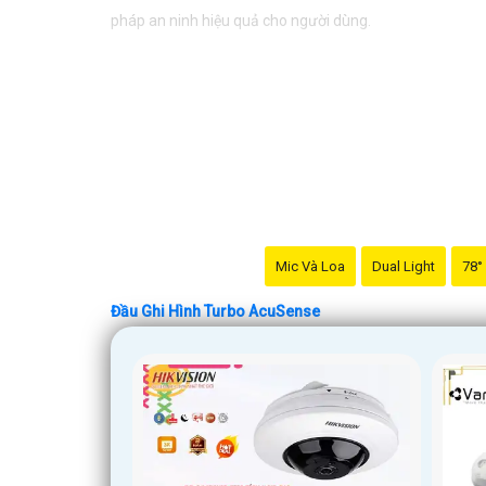
pháp an ninh hiệu quả cho người dùng.
Mic Và Loa
Dual Light
78°
Đầu Ghi Hình Turbo AcuSense