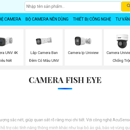
HỆ CAMERA
BỘ CAMERA NÊN DÙNG
THIẾT BỊ CÔNG NGHỆ
TƯ VẤN
Lắp Camera Ban
ra UNV 4K
Camera Ip Uniview
Camera Univi
Đêm Có Màu UNV
iêu Nét
Chống Tr
CAMERA FISH EYE
g sắc nét, giúp quan sát rõ ràng mọi chi tiết. Với công nghệ AcuSense, 
hỗ trợ các tính năng thông minh khác như loại bỏ ảo giả, bảo vệ vùng qu