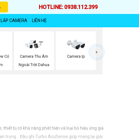
HOTLINE: 0938.112.399
 LẮP CAMERA
LIÊN HỆ
ew Có
Camera Thu Âm
Camera Ip
ộm
Ngoài Trời Dahua
thiết bị có khả năng phát hiện và loại bỏ hiệu ứng giả
an trọng... Đầu ghi Turbo AcuSense giúp mang lại giải