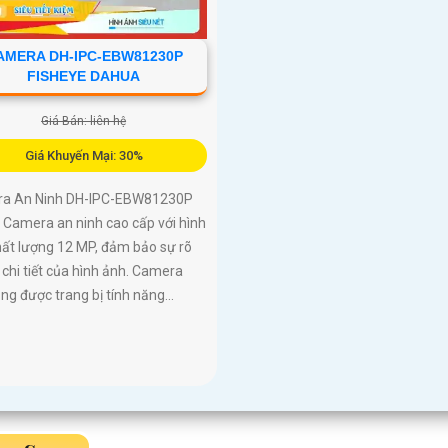
AMERA DH-IPC-EBW81230P
FISHEYE DAHUA
Giá Bán: liên hệ
Giá Khuyến Mại: 30%
a An Ninh DH-IPC-EBW81230P
 Camera an ninh cao cấp với hình
hất lượng 12 MP, đảm bảo sự rõ
 chi tiết của hình ảnh. Camera
ng được trang bị tính năng...