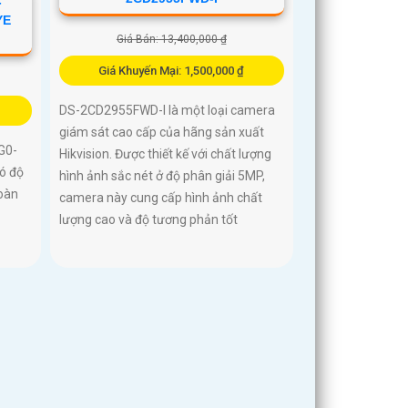
-
YE
Giá Bán: 13,400,000 ₫
Giá Khuyến Mại: 1,500,000 ₫
DS-2CD2955FWD-I là một loại camera
giám sát cao cấp của hãng sản xuất
G0-
Hikvision. Được thiết kế với chất lượng
ó độ
hình ảnh sắc nét ở độ phân giải 5MP,
oàn
camera này cung cấp hình ảnh chất
lượng cao và độ tương phản tốt