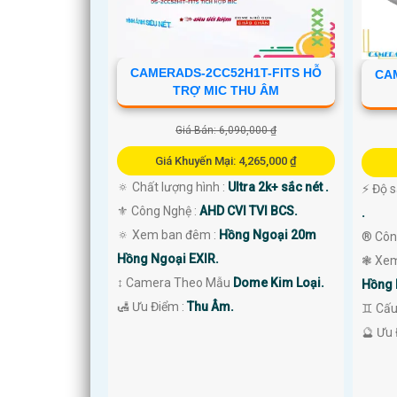
CAMERADS-2CC52H1T-FITS HỖ
CA
TRỢ MIC THU ÂM
Giá Bán: 6,090,000 ₫
Giá Khuyến Mại: 4,265,000 ₫
🔅 Chất lượng hình :
Ultra 2k+ sắc nét .
️⚡ Độ 
'
⚜️ Công Nghệ :
AHD CVI TVI BCS.
.
🔅 Xem ban đêm :
Hồng Ngoại 20m
®️ Cô
Hồng Ngoại EXIR.
❃ Xem
↕️ Camera Theo Mẫu
Dome Kim Loại.
Hồng 
️🛃 Ưu Điểm :
Thu Âm.
♊ Cấu
️🔮 Ưu