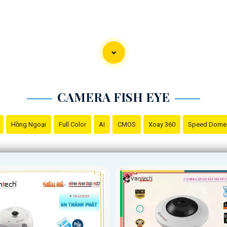
CAMERA FISH EYE
Hồng Ngoại
Full Color
AI
CMOS
Xoay 360
Speed Dome