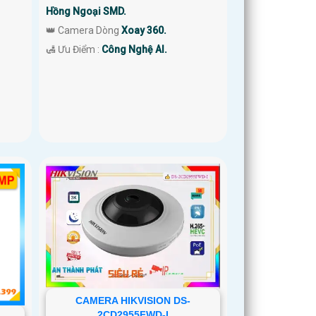
Hồng Ngoại SMD.
👑 Camera Dòng
Xoay 360.
️🛃 Ưu Điểm :
Công Nghệ AI.
CAMERA HIKVISION DS-
2CD2955FWD-I