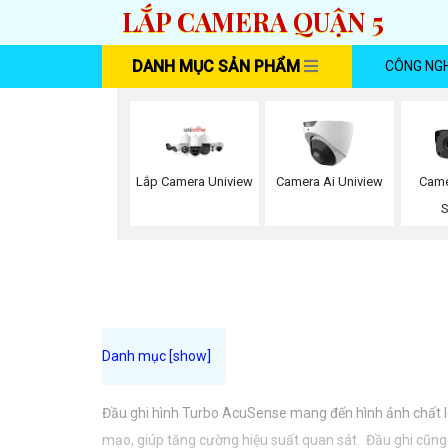
LẮP CAMERA QUẬN 5
DANH MỤC SẢN PHẨM
CÔNG NG
Lắp Camera Uniview
Camera Ai Uniview
Came
S
Đầu ghi hình Turbo AcuSense mang đến hình ảnh chất lượn
mạo, giúp tăng cường hiệu suất quan sát. Đầu ghi cũng 