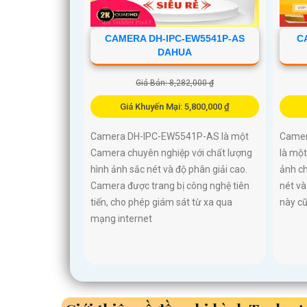
CAMERA DH-IPC-EW5541P-AS
C
DAHUA
Giá Bán: 8,282,000 ₫
Giá Khuyến Mại: 5,800,000 ₫
Camera DH-IPC-EW5541P-AS là một
Camer
Camera chuyên nghiệp với chất lượng
là một
hình ảnh sắc nét và độ phân giải cao.
ảnh c
Camera được trang bị công nghệ tiên
nét và
tiến, cho phép giám sát từ xa qua
này cũ
mạng internet