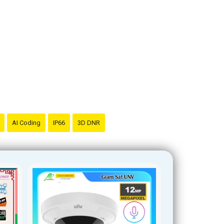
AI Coding
IP66
3D DNR