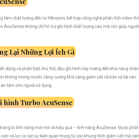
AcuSense
rung tâm chất lượng đến từ Hikvision, kết hợp công nghệ phân tích video
bo AcuSense không chỉ hỗ trợ ghi hình chất lượng cao mà còn giúp người
g Lại Những Lợi Ích Gì
n động và phân biệt chủ thể, đầu ghi hình này mang đến khả năng nhận d
ồn không mong muốn, tăng cường khả năng giám sát và bảo vệ tài sản.
à an tâm cho người sử dụng.
i hình Turbo AcuSense
trang bị tính năng mới mẻ và hiệu quả – tính năng AcuSense. Được phát tr
ác và lọc ra các sự kiện quan trọng từ các khung hình giám sát mà cam