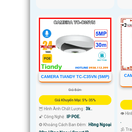
CAM
CAMERA TIANDY TC-C35VN (5MP)
Giá Bán:
Giá Khuyến Mại: 5%-35%
🦉 Hình Ành Chất Lượng :
3k .
👁 Hìn
🌠 Công Nghệ :
IP POE.
.
❂ Khoảng Cách Ban Đêm :
Hồng Ngoại
🕉️ Tr