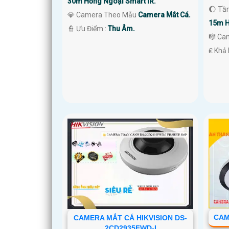
30m Hồng Ngoại Smart IR.
🌔 Tầ
💎 Camera Theo Mẫu
Camera Mắt Cá.
15m H
️👮 Ưu Điểm :
Thu Âm.
🎼️ C
️₤ Khả
CAM
CAMERA MẮT CÁ HIKVISION DS-
2CD2935FWD-I