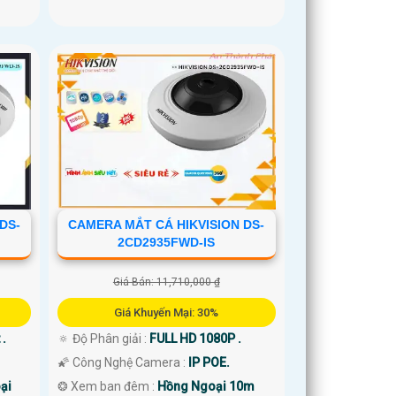
DS-
CAMERA MẮT CÁ HIKVISION DS-
2CD2935FWD-IS
Giá Bán: 11,710,000 ₫
Giá Khuyến Mại: 30%
 .
🔅 Độ Phân giải :
FULL HD 1080P .
🌠 Công Nghệ Camera :
IP POE.
ại
❂ Xem ban đêm :
Hồng Ngoại 10m