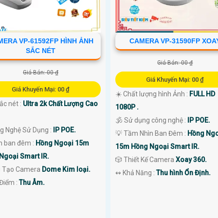
MERA VP-61592FP HÌNH ẢNH
CAMERA VP-31590FP XOA
SẮC NÉT
Giá Bán: 00 ₫
Giá Bán: 00 ₫
Giá Khuyến Mại: 00 ₫
Giá Khuyến Mại: 00 ₫
☀️ Chất lượng hình Ảnh :
FULL HD
sắc nét :
Ultra 2k Chất Lượng Cao
1080P .
🕉️ Sử dụng công nghệ :
IP POE.
ng Nghệ Sử Dụng :
IP POE.
💡 Tầm Nhìn Ban Đêm :
Hồng Ngo
 ban đêm :
Hồng Ngoại 15m
15m Hồng Ngoại Smart IR.
Ngoại Smart IR.
🎲 Thiết Kế Camera
Xoay 360.
 Tạo Camera
Dome Kim loại.
️↭ Khả Năng :
Thu hình Ổn Định.
 Điểm :
Thu Âm.