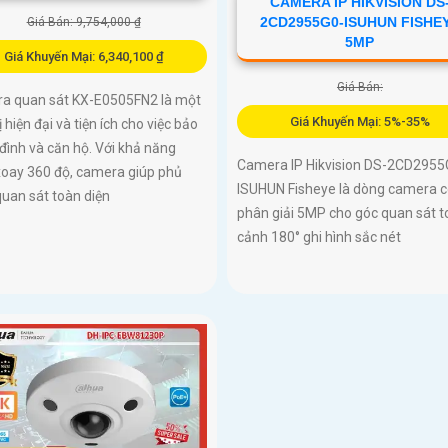
CAMERA IP HIKVISION DS
2CD2955G0-ISUHUN FISHE
Giá Bán: 9,754,000 ₫
5MP
Giá Khuyến Mại: 6,340,100 ₫
Giá Bán:
a quan sát KX-E0505FN2 là một
Giá Khuyến Mại: 5%-35%
bị hiện đại và tiện ích cho việc bảo
 đình và căn hộ. Với khả năng
Camera IP Hikvision DS-2CD2955
xoay 360 độ, camera giúp phủ
ISUHUN Fisheye là dòng camera c
uan sát toàn diện
phân giải 5MP cho góc quan sát t
cảnh 180° ghi hình sắc nét