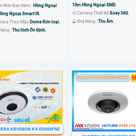
10m Hồng Ngoại SMD.
m Nhìn Ban Đêm :
Hồng Ngoại
🎨 Camera Thiết Kế
Xoay 360.
ồng Ngoại Smart IR.
️🔮 Khả Năng :
Thu Âm.
amera Theo Mẫu
Dome Kim loại.
 Năng :
Thu hình Ổn Định.
ERA KBVISION KX-E0505FN2