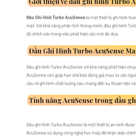
Giới thiệu về đầu ghi hình Turbo 
Đầu Ghi Hình Turbo AcuSense
là một thiết bị ghi hình t
mật. Với khả năng phân tích thông minh, đầu ghi hình Tur
độ chính xác trong việc phát hiện các mối đe dọa.
Đầu Ghi Hình Turbo AcuSense Man
Đầu ghi hình Turbo AcuSense với khả năng phát hiện chuyể
AcuSense còn giúp hạn chế báo động giả mạo từ các ngu
cầu về ghi hình chất lượng cao, mang đến sự thuận tiện v
Tính năng AcuSense trong đầu gh
Đầu ghi hình Turbo AcuSense là một thiết bị an ninh được 
AcuSense sử dụng công nghệ học máy để nhận diện chính x