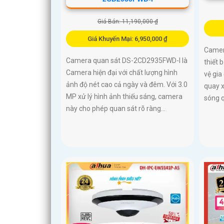
Giá Bán: 11,190,000 ₫
Giá Khuyến Mại: 6,950,000 ₫
Camer
Camera quan sát DS-2CD2935FWD-I là
thiết 
Camera hiện đại với chất lượng hình
vệ gia
ảnh độ nét cao cả ngày và đêm. Với 3.0
quay 
MP xử lý hình ảnh thiếu sáng, camera
sóng q
này cho phép quan sát rõ ràng...