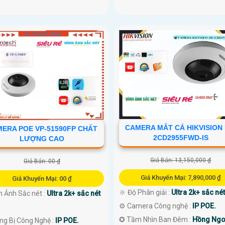
CAMERA MẮT CÁ HIKVISION 
ERA POE VP-51590FP CHẤT
2CD2955FWD-IS
LƯỢNG CAO
Giá Bán: 13,150,000 ₫
Giá Bán: 00 ₫
Giá Khuyến Mại: 7,890,000 ₫
Giá Khuyến Mại: 00 ₫
🔆 Độ Phân giải :
Ultra 2k+ sắc nét
h Ảnh Sắc nét :
Ultra 2k+ sắc nét
⚙ Camera Công nghệ :
IP POE.
✪ Tầm Nhìn Ban Đêm :
Hồng Ngo
ang Bị Công Nghệ :
IP POE.