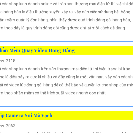
i các shop kinh doanh online và trên sàn thương mại điện tử thì việc bị đ
áo hàng hóa là điều thường xuyên xảy ra, vậy nên việc sử dụng hệ thống
ần mềm quản lý đơn hàng, nhìn thấy được quá trình đóng gói hàng hóa,
m theo đấy là quy trình đóng gói cũng được ghi lại một cách dễ dàng
hần Mềm Quay Video Đóng Hàng
ew: 2118.
i các shop kinh doanh trên sàn thương mại điện tử thì hiện trạng bị tráo
ng là điều xảy ra cực kì nhiều và đây cũng là một vấn nạn, vậy nên các s
ải có video lúc đóng gói hàng để có thể bảo vệ quyền lợi cho shop của mì
m theo phần mềm có thể trích xuất video nhanh gọn nhất
ắp Camera Soi Mã Vạch
ew: 2063.