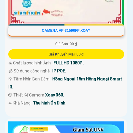
CAMERA VP-31590FP XOAY
Giá Bán: 00 ₫
Giá Khuyến Mại: 00 ₫
☀️ Chất lượng hình Ảnh :
FULL HD 1080P .
🕉️ Sử dụng công nghệ :
IP POE.
💡 Tầm Nhìn Ban Đêm :
Hồng Ngoại 15m Hồng Ngoại Smart
IR.
🎲 Thiết Kế Camera
Xoay 360.
️↭ Khả Năng :
Thu hình Ổn Định.