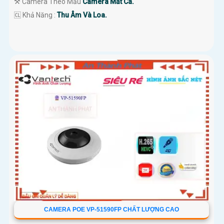
⚒ Camera Theo Mẫu
Camera Mắt Cá.
️🆑 Khả Năng :
Thu Âm Và Loa.
CAMERA POE VP-51590FP CHẤT LƯỢNG CAO