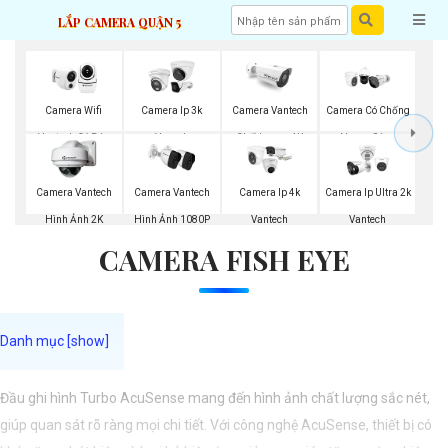
LẮP CAMERA QUẬN 5
Camera Wifi
Camera Ip 3k
Camera Vantech
Camera Có Chống
Vantech Có Báo
Vanech
Chất Lượng 4K
Ngược Sáng
Động
Vantech
Camera Vantech
Camera Vantech
Camera Ip 4k
Camera Ip Ultra 2k
Hình Ảnh 2K
Hình Ảnh 1080P
Vantech
Vantech
CAMERA FISH EYE
Đầu ghi hình Turbo AcuSense mang đến hình ảnh chất lượng sắc nét,
giúp quan sát rõ ràng mọi chi tiết. Với công nghệ AcuSense, thiết bị có