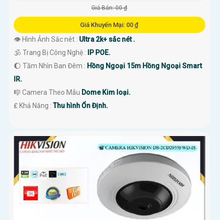
Giá Bán: 00 ₫
Giá Khuyến Mại: 00 ₫
👁 Hình Ảnh Sắc nét :
Ultra 2k+ sắc nét .
🕉️ Trang Bị Công Nghệ :
IP POE.
🌔 Tầm Nhìn Ban Đêm :
Hồng Ngoại 15m Hồng Ngoại Smart
IR.
🎼️ Camera Theo Mẫu
Dome Kim loại.
️₤ Khả Năng :
Thu hình Ổn Định.