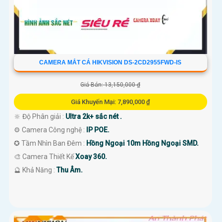
CAMERA MẮT CÁ HIKVISION DS-2CD2955FWD-IS
Giá Bán: 13,150,000 ₫
Giá Khuyến Mại: 7,890,000 ₫
🔆 Độ Phân giải :
Ultra 2k+ sắc nét .
⚙ Camera Công nghệ :
IP POE.
✪ Tầm Nhìn Ban Đêm :
Hồng Ngoại 10m Hồng Ngoại SMD.
🎨 Camera Thiết Kế
Xoay 360.
️🔮 Khả Năng :
Thu Âm.