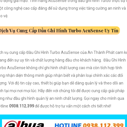
o động giả mạo. Tính năng AcuSense trong đầu ghi hình Turbo thực sự 
t công nghệ cao cấp đáng để sử dụng trong việc tăng cường an ninh và
o vệ.
Dịch Vụ Cung Cấp Đầu Ghi Hình Turbo AcuSense Uy Tín
ch vụ cung cấp Đầu Ghi Hình Turbo AcuSense của An Thành Phát cam k
ng đến sự uy tín và chất lượng hàng đầu cho khách hàng. Đầu Ghi Hình
rbo AcuSense không chỉ ghi hình chất lượng cao mà còn tích hợp tính
ng nhận diện thông minh giúp nhận biết và phân loại chính xác các đối
ợng. Với độ tin cậy cao, thiết bị giúp bạn dễ dàng quản lý và theo dõi an
nh tại mọi nơi mọi lúc. Hãy đến với chúng tôi để được cung cấp giải pháp
ng như đầu ghi hình quản lý an ninh chất lượng. Gọi ngay cho mình qua
tline
0938.112.399
để được hỗ trợ tư vấn một cách chi tiết nhé!