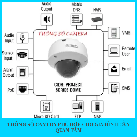
THÔNG SỐ CAMERA PHÙ HỢP CHO GIA ĐÌNH CẦN
QUAN TÂM