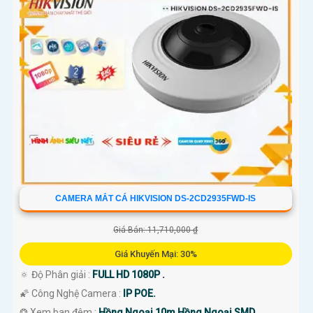
CAMERA MẮT CÁ HIKVISION DS-2CD2935FWD-IS
Giá Bán: 11,710,000 ₫
Giá Khuyến Mại: 30%
🔅 Độ Phân giải :
FULL HD 1080P .
🌠 Công Nghệ Camera :
IP POE.
❂ Xem ban đêm :
Hồng Ngoại 10m Hồng Ngoại SMD.