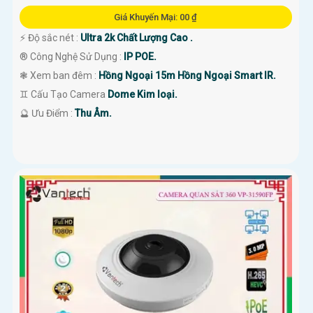
Giá Khuyến Mại: 00 ₫
️⚡ Độ sắc nét :
Ultra 2k Chất Lượng Cao .
®️ Công Nghệ Sử Dụng :
IP POE.
❃ Xem ban đêm :
Hồng Ngoại 15m Hồng Ngoại Smart IR.
♊ Cấu Tạo Camera
Dome Kim loại.
️🔮 Ưu Điểm :
Thu Âm.