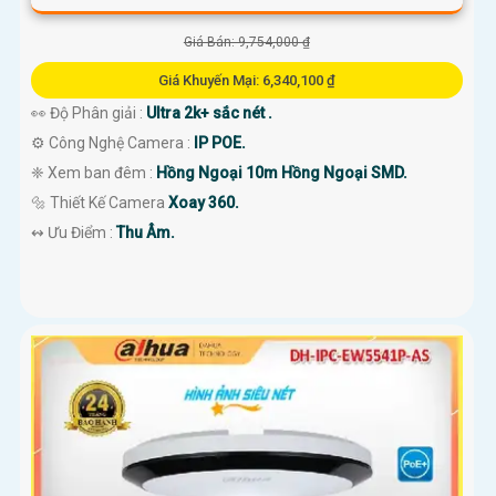
Giá Bán: 9,754,000 ₫
Giá Khuyến Mại: 6,340,100 ₫
👀 Độ Phân giải :
Ultra 2k+ sắc nét .
⚙ Công Nghệ Camera :
IP POE.
❈ Xem ban đêm :
Hồng Ngoại 10m Hồng Ngoại SMD.
🔩 Thiết Kế Camera
Xoay 360.
️↭ Ưu Điểm :
Thu Âm.