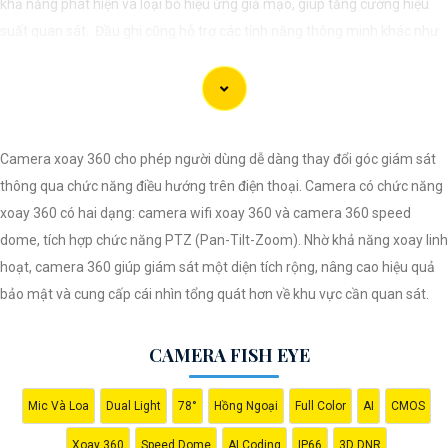
khả năng phát hiện và loại bỏ hiệu ứng giả mạo, giúp tăng cường hiệu
suất quan sát. Đầu ghi cũng hỗ trợ các tính năng thông minh khác như
loại bỏ ảo giả, bảo vệ vùng quan trọng... Đầu ghi Turbo AcuSense giúp
mang lại giải pháp an ninh hiệu quả cho người dùng.
Camera xoay 360 cho phép người dùng dễ dàng thay đổi góc giám sát
thông qua chức năng điều hướng trên điện thoại. Camera có chức năng
xoay 360 có hai dạng: camera wifi xoay 360 và camera 360 speed
dome, tích hợp chức năng PTZ (Pan-Tilt-Zoom). Nhờ khả năng xoay linh
hoạt, camera 360 giúp giám sát một diện tích rộng, nâng cao hiệu quả
bảo mật và cung cấp cái nhìn tổng quát hơn về khu vực cần quan sát.
CAMERA FISH EYE
'
Mic Và Loa
Dual Light
78°
Hồng Ngoại
Full Color
AI
CMOS
Xoay 360
Speed Dome
AI Coding
IP66
3D DNR