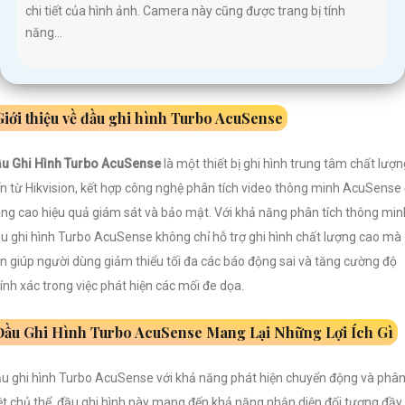
chi tiết của hình ảnh. Camera này cũng được trang bị tính
năng...
Giới thiệu về đầu ghi hình Turbo AcuSense
u Ghi Hình Turbo AcuSense
là một thiết bị ghi hình trung tâm chất lượn
n từ Hikvision, kết hợp công nghệ phân tích video thông minh AcuSense
ng cao hiệu quả giám sát và bảo mật. Với khả năng phân tích thông min
u ghi hình Turbo AcuSense không chỉ hỗ trợ ghi hình chất lượng cao mà
n giúp người dùng giảm thiểu tối đa các báo động sai và tăng cường độ
ính xác trong việc phát hiện các mối đe dọa.
Đầu Ghi Hình Turbo AcuSense Mang Lại Những Lợi Ích Gì
u ghi hình Turbo AcuSense với khả năng phát hiện chuyển động và phâ
ệt chủ thể, đầu ghi hình này mang đến khả năng nhận diện đối tượng đầy