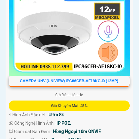
CAMERA UNV (UNIVIEW) IPC86CEB-AF18KC-I0 (12MP)
Giá Bán: Liên Hệ
Giá Khuyến Mại: 45%
️⚡ Hình Ảnh Sắc nét :
Ultra 8k .
🕉️ Công Nghệ Hình Ảnh :
IP POE.
💥 Giám sát Ban Đêm :
Hồng Ngoại 10m ONVIF.