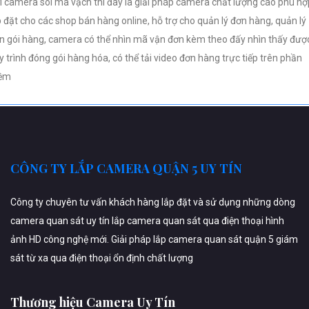
i camera soi mã vạch thì đây là giải pháp camera chất lượng cao phù hợ
p đặt cho các shop bán hàng online, hỗ trợ cho quản lý đơn hàng, quản lý
n gói hàng, camera có thể nhìn mã vận đơn kèm theo đấy nhìn thấy đượ
y trình đóng gói hàng hóa, có thể tải video đơn hàng trực tiếp trên phần
ềm
CÔNG TY LẮP CAMERA QUẬN 5 UY TÍN
Công ty chuyên tư vấn khách hàng lắp đặt và sử dụng những dòng
camera quan sát uy tín lắp camera quan sát qua điện thoại hình
ảnh HD công nghệ mới. Giải pháp lắp camera quan sát quận 5 giám
sát từ xa qua điện thoại ổn định chất lượng
Thương hiệu Camera Uy Tín