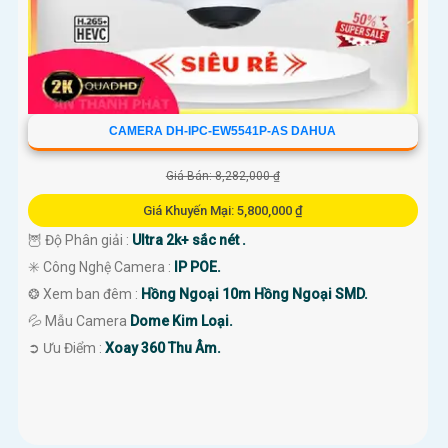
CAMERA DH-IPC-EW5541P-AS DAHUA
Giá Bán: 8,282,000 ₫
Giá Khuyến Mại: 5,800,000 ₫
🦉 Độ Phân giải :
Ultra 2k+ sắc nét .
✳️ Công Nghệ Camera :
IP POE.
❂ Xem ban đêm :
Hồng Ngoại 10m Hồng Ngoại SMD.
💦 Mẫu Camera
Dome Kim Loại.
️➲ Ưu Điểm :
Xoay 360 Thu Âm.