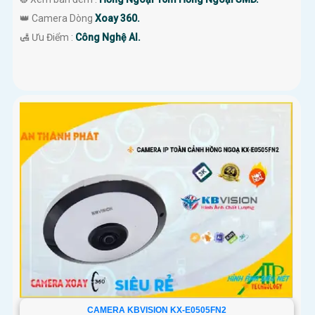
👑 Camera Dòng
Xoay 360.
️🛃 Ưu Điểm :
Công Nghệ AI.
CAMERA KBVISION KX-E0505FN2