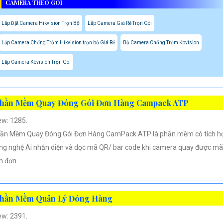
CAMERA THEO GÓI
Lắp Đặt Camera Hikvision Trọn Bộ
Lắp Camera Giá Rẻ Trọn Gói
Lắp Camera Chống Trộm Hikvision trọn bộ Giá Rẻ
Bộ Camera Chống Trộm Kbvision
Lắp Camera Kbvision Trọn Gói
hần Mềm Quay Đóng Gói Đơn Hàng Campack ATP
ew: 1285.
ần Mềm Quay Đóng Gói Đơn Hàng CamPack ATP là phần mềm có tích h
ng nghệ Ai nhận diện và dọc mã QR/ bar code khi camera quay được mã
n đơn
hần Mềm Quản Lý Đóng Hàng
ew: 2391.