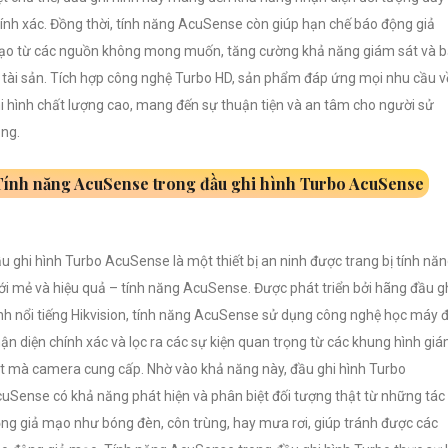
ính xác. Đồng thời, tính năng AcuSense còn giúp hạn chế báo động giả
o từ các nguồn không mong muốn, tăng cường khả năng giám sát và 
 tài sản. Tích hợp công nghệ Turbo HD, sản phẩm đáp ứng mọi nhu cầu v
i hình chất lượng cao, mang đến sự thuận tiện và an tâm cho người sử
ng.
Tính năng AcuSense trong đầu ghi hình Turbo AcuSense
u ghi hình Turbo AcuSense là một thiết bị an ninh được trang bị tính nă
i mẻ và hiệu quả – tính năng AcuSense. Được phát triển bởi hãng đầu g
nh nổi tiếng Hikvision, tính năng AcuSense sử dụng công nghệ học máy 
ận diện chính xác và lọc ra các sự kiện quan trọng từ các khung hình gi
t mà camera cung cấp. Nhờ vào khả năng này, đầu ghi hình Turbo
uSense có khả năng phát hiện và phân biệt đối tượng thật từ những tác
ng giả mạo như bóng đèn, côn trùng, hay mưa rơi, giúp tránh được các