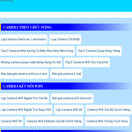
phí nhất.
CAMERA THEO CHỨC NĂNG
Lắp camera check var Livestream
Loại Camera Tốt Nhất
Top 5 Camera Nhà Xưởng Có Màu Ban Đêm Nên Dùng
Top 5 Camera Quay Đóng Hàng
Những camera quay video đóng hàng chi tiết
Top 5 Camera Wifi Cho Gia Đình
Bản báo giá camera wifi ezviz mới
Báo giá camera 2 mắt
CAMERA KẾT NỐI WIFI
Lắp Camera Wifi Ngoài Trời Giá Rẻ
Báo giá camera wifi hikvision
Lắp Camera Wifi Ngoài Trời Xoay 360
Lắp Camera Wifi 2K
Camera Wifi Giá Rẻ Chính Hãng
Camera Wifi 3K
Camera Wifi Ebitcam Giá Rẻ Chính Hãng
Camera Wifi Chống Trộm Imou