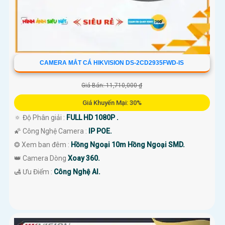
CAMERA MẮT CÁ HIKVISION DS-2CD2935FWD-IS
Giá Bán: 11,710,000 ₫
Giá Khuyến Mại: 30%
🔅 Độ Phân giải :
FULL HD 1080P .
🌠 Công Nghệ Camera :
IP POE.
❂ Xem ban đêm :
Hồng Ngoại 10m Hồng Ngoại SMD.
👑 Camera Dòng
Xoay 360.
️🛃 Ưu Điểm :
Công Nghệ AI.