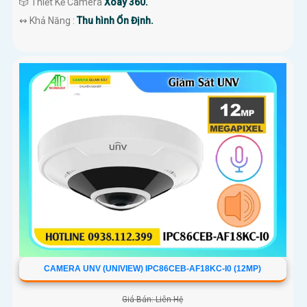
🎲 Thiết Kế Camera
Xoay 360.
️↭ Khả Năng :
Thu hình Ổn Định.
CAMERA UNV (UNIVIEW) IPC86CEB-AF18KC-I0 (12MP)
Giá Bán: Liên Hệ