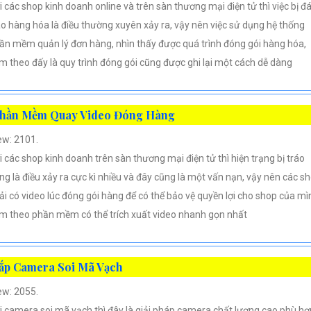
i các shop kinh doanh online và trên sàn thương mại điện tử thì việc bị đ
áo hàng hóa là điều thường xuyên xảy ra, vậy nên việc sử dụng hệ thống
ần mềm quản lý đơn hàng, nhìn thấy được quá trình đóng gói hàng hóa,
m theo đấy là quy trình đóng gói cũng được ghi lại một cách dễ dàng
hần Mềm Quay Video Đóng Hàng
ew: 2101.
i các shop kinh doanh trên sàn thương mại điện tử thì hiện trạng bị tráo
ng là điều xảy ra cực kì nhiều và đây cũng là một vấn nạn, vậy nên các s
ải có video lúc đóng gói hàng để có thể bảo vệ quyền lợi cho shop của mì
m theo phần mềm có thể trích xuất video nhanh gọn nhất
ắp Camera Soi Mã Vạch
ew: 2055.
i camera soi mã vạch thì đây là giải pháp camera chất lượng cao phù hợ