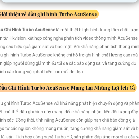
Giới thiệu về đầu ghi hình Turbo AcuSense
u Ghi Hình Turbo AcuSense
là một thiết bị ghi hình trung tâm chất lượn
n từ Hikvision, kết hợp công nghệ phân tích video thông minh AcuSense
ng cao hiệu quả giám sát và bảo mật. Với khả năng phân tích thông min
u ghi hình Turbo AcuSense không chỉ hỗ trợ ghi hình chất lượng cao mà
n giúp người dùng giảm thiểu tối đa các báo động sai và tăng cường độ
ính xác trong việc phát hiện các mối đe dọa.
Đầu Ghi Hình Turbo AcuSense Mang Lại Những Lợi Ích Gì
u ghi hình Turbo AcuSense với khả năng phát hiện chuyển động và phâ
ệt chủ thể, đầu ghi hình này mang đến khả năng nhận diện đối tượng đầy
ính xác. Đồng thời, tính năng AcuSense còn giúp hạn chế báo động giả
o từ các nguồn không mong muốn, tăng cường khả năng giám sát và 
 tài sản. Tích hợp công nghệ Turbo HD, sản phẩm đáp ứng mọi nhu cầu v