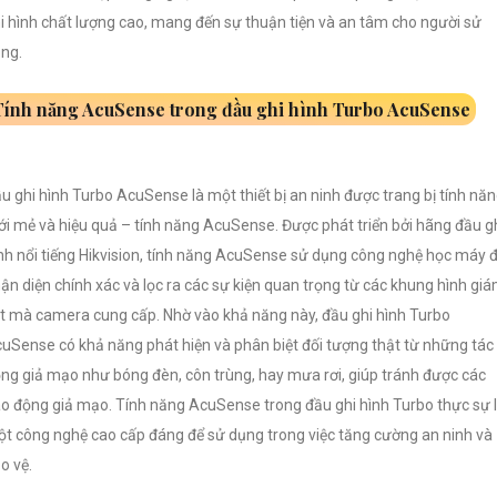
i hình chất lượng cao, mang đến sự thuận tiện và an tâm cho người sử
ng.
Tính năng AcuSense trong đầu ghi hình Turbo AcuSense
u ghi hình Turbo AcuSense là một thiết bị an ninh được trang bị tính nă
i mẻ và hiệu quả – tính năng AcuSense. Được phát triển bởi hãng đầu g
nh nổi tiếng Hikvision, tính năng AcuSense sử dụng công nghệ học máy 
ận diện chính xác và lọc ra các sự kiện quan trọng từ các khung hình gi
t mà camera cung cấp. Nhờ vào khả năng này, đầu ghi hình Turbo
uSense có khả năng phát hiện và phân biệt đối tượng thật từ những tác
ng giả mạo như bóng đèn, côn trùng, hay mưa rơi, giúp tránh được các
o động giả mạo. Tính năng AcuSense trong đầu ghi hình Turbo thực sự 
t công nghệ cao cấp đáng để sử dụng trong việc tăng cường an ninh và
o vệ.