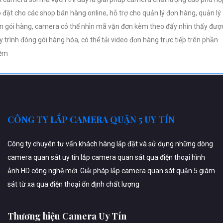
p đặt cho các shop bán hàng online, hỗ trợ cho quản lý đơn hàng, quản lý
n gói hàng, camera có thể nhìn mã vận đơn kèm theo đấy nhìn thấy đượ
y trình đóng gói hàng hóa, có thể tải video đơn hàng trực tiếp trên phần
ềm
CÔNG TY LẮP CAMERA QUẬN 5 UY TÍN
Công ty chuyên tư vấn khách hàng lắp đặt và sử dụng những dòng
camera quan sát uy tín lắp camera quan sát qua điện thoại hình
ảnh HD công nghệ mới. Giải pháp lắp camera quan sát quận 5 giám
sát từ xa qua điện thoại ổn định chất lượng
Thương hiệu Camera Uy Tín