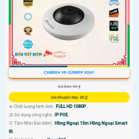
CAMERA VP-31590FP XOAY
Giá Bán: 00 ₫
Giá Khuyến Mại: 00 ₫
☀️ Chất lượng hình Ảnh :
FULL HD 1080P .
🕉️ Sử dụng công nghệ :
IP POE.
💡 Tầm Nhìn Ban Đêm :
Hồng Ngoại 15m Hồng Ngoại Smart
IR.