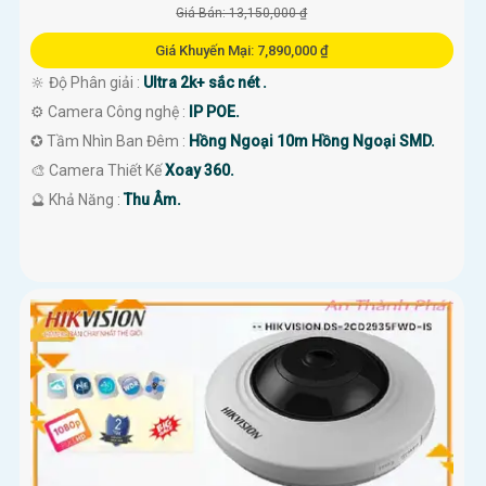
Giá Bán: 13,150,000 ₫
Giá Khuyến Mại: 7,890,000 ₫
🔆 Độ Phân giải :
Ultra 2k+ sắc nét .
⚙ Camera Công nghệ :
IP POE.
✪ Tầm Nhìn Ban Đêm :
Hồng Ngoại 10m Hồng Ngoại SMD.
🎨 Camera Thiết Kế
Xoay 360.
️🔮 Khả Năng :
Thu Âm.