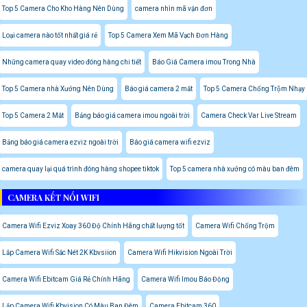
Top 5 Camera Cho Kho Hàng Nên Dùng
camera nhìn mã vận đơn
Loại camera nào tốt nhất giá rẻ
Top 5 Camera Xem Mã Vạch Đơn Hàng
Những camera quay video đóng hàng chi tiết
Báo Giá Camera imou Trong Nhà
Top 5 Camera nhà Xưởng Nên Dùng
Báo giá camera 2 mắt
Top 5 Camera Chống Trộm Nhạy
Top 5 Camera 2 Mắt
Bảng báo giá camera imou ngoài trời
Camera Check Var Live Stream
Bảng báo giá camera ezviz ngoài trời
Báo giá camera wifi ezviz
camera quay lại quá trình đóng hàng shopee tiktok
Top 5 camera nhà xưởng có màu ban đêm
CAMERA KẾT NỐI WIFI
Camera Wifi Ezviz Xoay 360 Độ Chính Hãng chất lượng tốt
Camera Wifi Chống Trộm
Lắp Camera Wifi Sắc Nét 2K Kbvsiion
Camera Wifi Hikvision Ngoài Trời
Camera Wifi Ebitcam Giá Rẻ Chính Hãng
Camera Wifi Imou Báo Động
Lắp Camera Wifi Kbvision Có Màu Ban Đêm
Camera Ebitcam 360