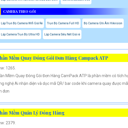
CAMERA THEO GÓI
Lắp Trọn Bộ Camera Wifi Giá Rẻ
Trọn Bộ Camera Full HD
Bộ Camera Ghi Âm Hikvision
Lắp Camera Trọn Bộ Ultra HD
Lắp Camera Siêu Nét Giá rẻ
hần Mềm Quay Đóng Gói Đơn Hàng Campack ATP
ew: 1265.
ần Mềm Quay Đóng Gói Đơn Hàng CamPack ATP là phần mềm có tích h
ng nghệ Ai nhận diện và dọc mã QR/ bar code khi camera quay được mã
n đơn
hần Mềm Quản Lý Đóng Hàng
ew: 2379.