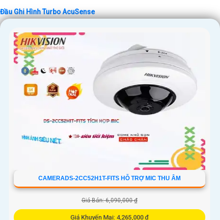
Đầu Ghi Hình Turbo AcuSense
CAMERADS-2CC52H1T-FITS HỖ TRỢ MIC THU ÂM
Giá Bán: 6,090,000 ₫
Giá Khuyến Mại: 4,265,000 ₫