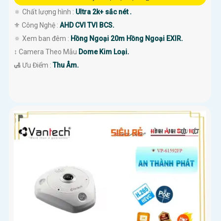
🔅 Chất lượng hình :
Ultra 2k+ sắc nét .
⚜️ Công Nghệ :
AHD CVI TVI BCS.
🔅 Xem ban đêm :
Hồng Ngoại 20m Hồng Ngoại EXIR.
↕️ Camera Theo Mẫu
Dome Kim Loại.
️🛃 Ưu Điểm :
Thu Âm.