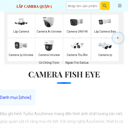
LẮP CAMERA QUẬN 5
Lắp Camera Ban
Lắp Camera
Camera Ai Uniview
Camera UNV 4K
Đêm Có Màu UNV
Uniview
Siêu Nét
Camera Ip Uniview
Camera Uniview
Camera Thu Âm
Camera Ip
Có Chống Trộm
Ngoài Trời Dahua
CAMERA FISH EYE
Đầu ghi hình Turbo AcuSense mang đến hình ảnh chất lượng sắc nét,
giúp quan sát rõ ràng mọi chi tiết. Với công nghệ AcuSense, thiết bị có