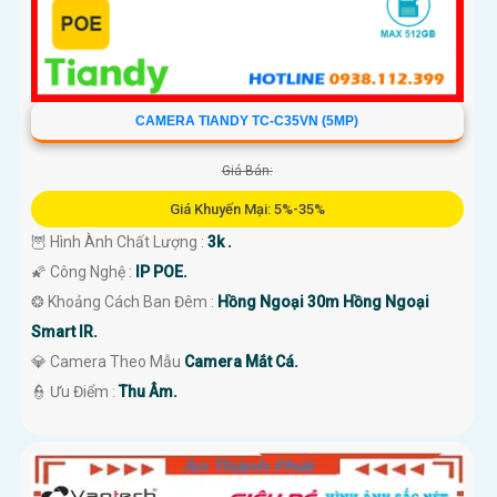
CAMERA TIANDY TC-C35VN (5MP)
Giá Bán:
Giá Khuyến Mại: 5%-35%
🦉 Hình Ành Chất Lượng :
3k .
🌠 Công Nghệ :
IP POE.
❂ Khoảng Cách Ban Đêm :
Hồng Ngoại 30m Hồng Ngoại
Smart IR.
💎 Camera Theo Mẫu
Camera Mắt Cá.
️👮 Ưu Điểm :
Thu Âm.