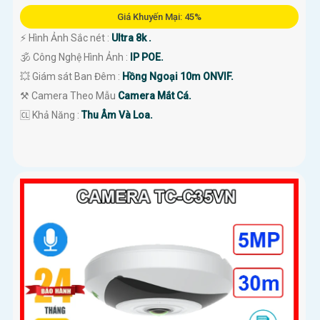
Giá Khuyến Mại: 45%
️⚡ Hình Ảnh Sắc nét :
Ultra 8k .
🕉️ Công Nghệ Hình Ảnh :
IP POE.
💥 Giám sát Ban Đêm :
Hồng Ngoại 10m ONVIF.
⚒ Camera Theo Mẫu
Camera Mắt Cá.
️🆑 Khả Năng :
Thu Âm Và Loa.