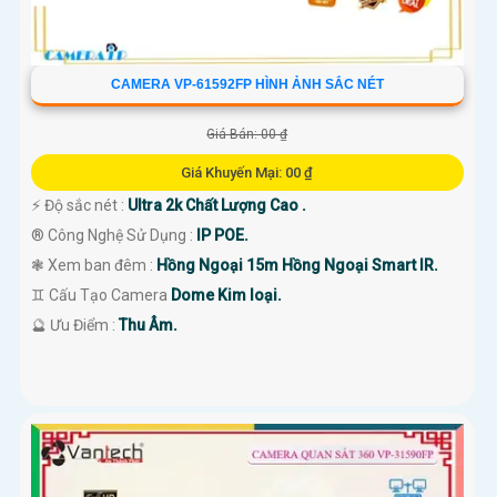
CAMERA VP-61592FP HÌNH ẢNH SẮC NÉT
Giá Bán: 00 ₫
Giá Khuyến Mại: 00 ₫
️⚡ Độ sắc nét :
Ultra 2k Chất Lượng Cao .
®️ Công Nghệ Sử Dụng :
IP POE.
❃ Xem ban đêm :
Hồng Ngoại 15m Hồng Ngoại Smart IR.
♊ Cấu Tạo Camera
Dome Kim loại.
️🔮 Ưu Điểm :
Thu Âm.