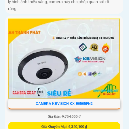
lý hình ảnh thiếu sáng, camera này cho phép quan sát rõ
ràng...
CAMERA KBVISION KX-E0505FN2
Giá Bán: 9,754,000 ₫
Giá Khuyến Mại: 6,340,100 ₫