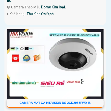
IR.
🎼️ Camera Theo Mẫu
Dome Kim loại.
️₤ Khả Năng :
Thu hình Ổn Định.
CAMERA MẮT CÁ HIKVISION DS-2CD2955FWD-IS