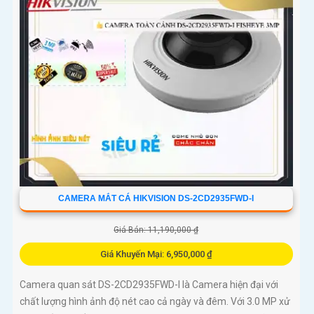
CAMERA MẮT CÁ HIKVISION DS-2CD2935FWD-I
Giá Bán: 11,190,000 ₫
Giá Khuyến Mại: 6,950,000 ₫
Camera quan sát DS-2CD2935FWD-I là Camera hiện đại với
chất lượng hình ảnh độ nét cao cả ngày và đêm. Với 3.0 MP xử