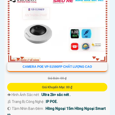
CAMERA POE VP-51590FP CHẤT LƯỢNG CAO
Giá Bán: 00 ₫
Giá Khuyến Mại: 00 ₫
👁 Hình Ảnh Sắc nét :
Ultra 2k+ sắc nét .
🕉️ Trang Bị Công Nghệ :
IP POE.
🌔 Tầm Nhìn Ban Đêm :
Hồng Ngoại 15m Hồng Ngoại Smart