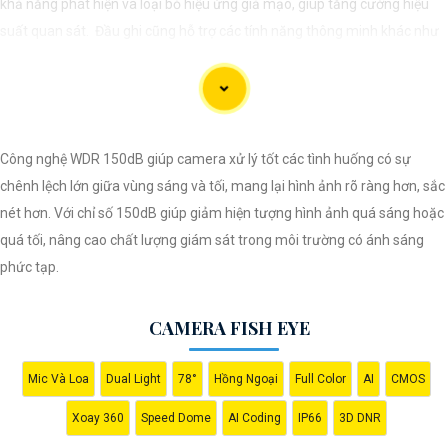
khả năng phát hiện và loại bỏ hiệu ứng giả mạo, giúp tăng cường hiệu
suất quan sát. Đầu ghi cũng hỗ trợ các tính năng thông minh khác như
loại bỏ ảo giả, bảo vệ vùng quan trọng... Đầu ghi Turbo AcuSense giúp
mang lại giải pháp an ninh hiệu quả cho người dùng.
Công nghệ WDR 150dB giúp camera xử lý tốt các tình huống có sự
chênh lệch lớn giữa vùng sáng và tối, mang lại hình ảnh rõ ràng hơn, sắc
nét hơn. Với chỉ số 150dB giúp giảm hiện tượng hình ảnh quá sáng hoặc
quá tối, nâng cao chất lượng giám sát trong môi trường có ánh sáng
phức tạp.
CAMERA FISH EYE
Mic Và Loa
Dual Light
78°
Hồng Ngoại
Full Color
AI
CMOS
'
Xoay 360
Speed Dome
AI Coding
IP66
3D DNR