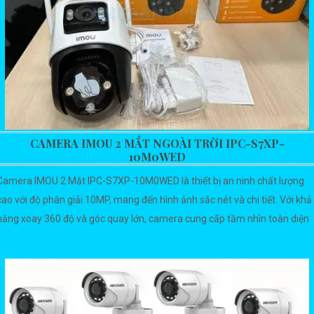
CAMERA IMOU 2 MẮT NGOÀI TRỜI IPC-S7XP-
10M0WED
Camera IMOU 2 Mắt IPC-S7XP-10M0WED là thiết bị an ninh chất lượng
cao với độ phân giải 10MP, mang đến hình ảnh sắc nét và chi tiết. Với khả
năng xoay 360 độ và góc quay lớn, camera cung cấp tầm nhìn toàn diện