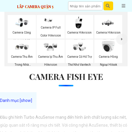
LẮP CAMERA QUẬN 5
Camera IP Full
Camera Công
Camera Hikvision
Camera Hikvision
Color Hikvision
Nghệ H.265
Ultra 2K
Ultra 4K
Hikvision
Camera Thu Âm
Camera Ip Thu Âm
Camera Có Hổ Trợ
Camera Hồng
Trong Nhà
Hikvision
Thẻ Nhớ Vantech
Ngoại Hilook
CAMERA FISH EYE
Hikvision
Đầu ghi hình Turbo AcuSense mang đến hình ảnh chất lượng sắc nét,
giúp quan sát rõ ràng mọi chi tiết. Với công nghệ AcuSense, thiết bị có