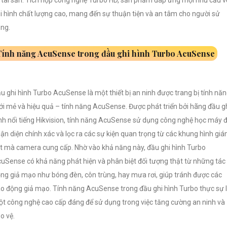
i hình chất lượng cao, mang đến sự thuận tiện và an tâm cho người sử
ng.
Tính năng AcuSense trong đầu ghi hình Turbo AcuSense
u ghi hình Turbo AcuSense là một thiết bị an ninh được trang bị tính nă
i mẻ và hiệu quả – tính năng AcuSense. Được phát triển bởi hãng đầu g
nh nổi tiếng Hikvision, tính năng AcuSense sử dụng công nghệ học máy 
ận diện chính xác và lọc ra các sự kiện quan trọng từ các khung hình gi
t mà camera cung cấp. Nhờ vào khả năng này, đầu ghi hình Turbo
uSense có khả năng phát hiện và phân biệt đối tượng thật từ những tác
ng giả mạo như bóng đèn, côn trùng, hay mưa rơi, giúp tránh được các
o động giả mạo. Tính năng AcuSense trong đầu ghi hình Turbo thực sự 
t công nghệ cao cấp đáng để sử dụng trong việc tăng cường an ninh và
o vệ.