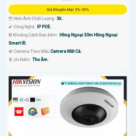
Giá Khuyến Mại: 5%-35%
🦉 Hình Ành Chất Lượng :
3k .
🌠 Công Nghệ :
IP POE.
❂ Khoảng Cách Ban Đêm :
Hồng Ngoại 30m Hồng Ngoại
Smart IR.
💎 Camera Theo Mẫu
Camera Mắt Cá.
️👮 Ưu Điểm :
Thu Âm.