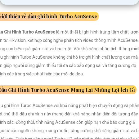
Giới thiệu về đầu ghi hình Turbo AcuSense
u Ghi Hình Turbo AcuSense
là một thiết bị ghi hình trung tâm chất lượn
n từ Hikvision, kết hợp công nghệ phân tích video thông minh AcuSense
ng cao hiệu quả giám sát và bảo mật. Với khả năng phân tích thông min
u ghi hình Turbo AcuSense không chỉ hỗ trợ ghi hình chất lượng cao mà
n giúp người dùng giảm thiểu tối đa các báo động sai và tăng cường độ
ính xác trong việc phát hiện các mối đe dọa.
Đầu Ghi Hình Turbo AcuSense Mang Lại Những Lợi Ích Gì
u ghi hình Turbo AcuSense với khả năng phát hiện chuyển động và phâ
ệt chủ thể, đầu ghi hình này mang đến khả năng nhận diện đối tượng đầy
ính xác. Đồng thời, tính năng AcuSense còn giúp hạn chế báo động giả
o từ các nguồn không mong muốn, tăng cường khả năng giám sát và 
 tài sản. Tích hợp công nghệ Turbo HD, sản phẩm đáp ứng mọi nhu cầu v