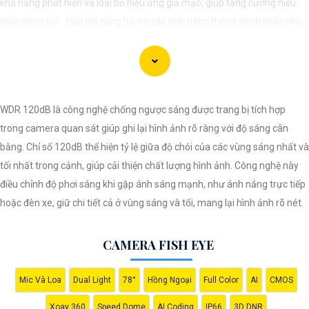
khả năng phát hiện và loại bỏ hiệu ứng giả mạo, giúp tăng cường hiệu
suất quan sát. Đầu ghi cũng hỗ trợ các tính năng thông minh khác như
loại bỏ ảo giả, bảo vệ vùng quan trọng... Đầu ghi Turbo AcuSense giúp
mang lại giải pháp an ninh hiệu quả cho người dùng.
WDR 120dB là công nghệ chống ngược sáng được trang bị tích hợp
trong camera quan sát giúp ghi lại hình ảnh rõ ràng với độ sáng cân
bằng. Chỉ số 120dB thể hiện tỷ lệ giữa độ chói của các vùng sáng nhất và
tối nhất trong cảnh, giúp cải thiện chất lượng hình ảnh. Công nghệ này
điều chỉnh độ phơi sáng khi gặp ánh sáng mạnh, như ánh nắng trực tiếp
hoặc đèn xe, giữ chi tiết cả ở vùng sáng và tối, mang lại hình ảnh rõ nét.
CAMERA FISH EYE
'
Mic Và Loa
Dual Light
78°
Hồng Ngoại
Full Color
AI
CMOS
Xoay 360
Speed Dome
AI Coding
IP66
3D DNR