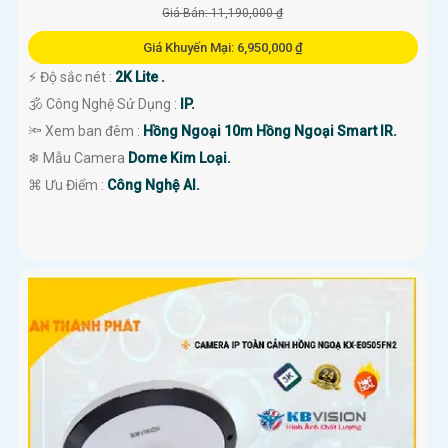
Giá Bán: 11,190,000 ₫
Giá Khuyến Mại: 6,950,000 ₫
️⚡ Độ sắc nét :
2K Lite .
🕉️ Công Nghệ Sử Dụng :
IP.
🔦 Xem ban đêm :
Hồng Ngoại 10m Hồng Ngoại Smart IR.
❄ Mẫu Camera
Dome Kim Loại.
️⌘ Ưu Điểm :
Công Nghệ AI.