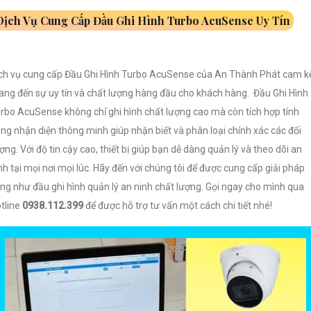
Dịch Vụ Cung Cấp Đầu Ghi Hình Turbo AcuSense Uy Tín
ch vụ cung cấp Đầu Ghi Hình Turbo AcuSense của An Thành Phát cam k
ng đến sự uy tín và chất lượng hàng đầu cho khách hàng. Đầu Ghi Hình
rbo AcuSense không chỉ ghi hình chất lượng cao mà còn tích hợp tính
ng nhận diện thông minh giúp nhận biết và phân loại chính xác các đối
ợng. Với độ tin cậy cao, thiết bị giúp bạn dễ dàng quản lý và theo dõi an
nh tại mọi nơi mọi lúc. Hãy đến với chúng tôi để được cung cấp giải pháp
ng như đầu ghi hình quản lý an ninh chất lượng. Gọi ngay cho mình qua
tline
0938.112.399
để được hỗ trợ tư vấn một cách chi tiết nhé!