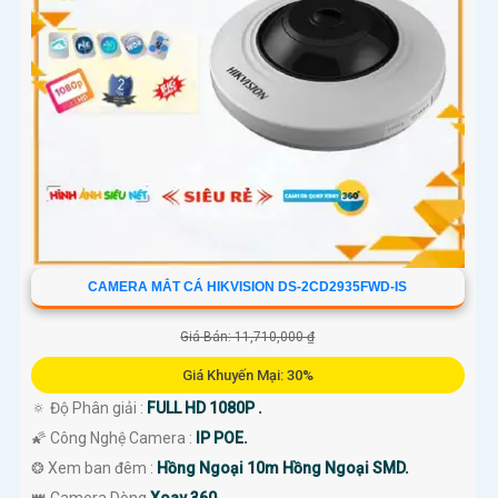
CAMERA MẮT CÁ HIKVISION DS-2CD2935FWD-IS
Giá Bán: 11,710,000 ₫
Giá Khuyến Mại: 30%
🔅 Độ Phân giải :
FULL HD 1080P .
🌠 Công Nghệ Camera :
IP POE.
❂ Xem ban đêm :
Hồng Ngoại 10m Hồng Ngoại SMD.