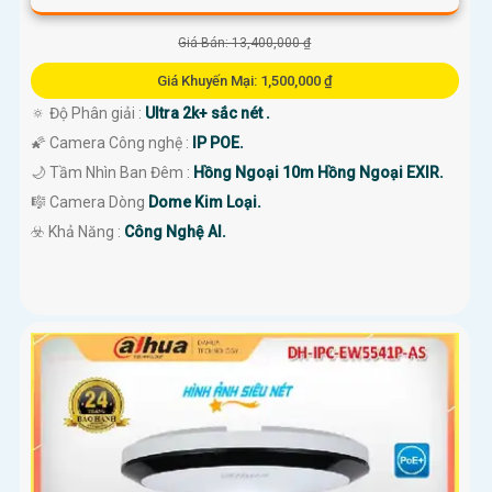
Giá Bán: 13,400,000 ₫
Giá Khuyến Mại: 1,500,000 ₫
🔅 Độ Phân giải :
Ultra 2k+ sắc nét .
🌠 Camera Công nghệ :
IP POE.
🌙 Tầm Nhìn Ban Đêm :
Hồng Ngoại 10m Hồng Ngoại EXIR.
🎼️ Camera Dòng
Dome Kim Loại.
️☣️ Khả Năng :
Công Nghệ AI.