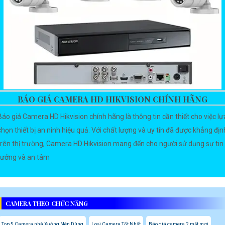
BÁO GIÁ CAMERA HD HIKVISION CHÍNH HÃNG
Báo giá Camera HD Hikvision chính hãng là thông tin cần thiết cho việc lự
chọn thiết bị an ninh hiệu quả. Với chất lượng và uy tín đã được khẳng địn
trên thị trường, Camera HD Hikvision mang đến cho người sử dụng sự tin
tưởng và an tâm
CAMERA THEO CHỨC NĂNG
Top 5 Camera nhà Xưởng Nên Dùng
Loại Camera Tốt Nhất
Báo giá camera 2 mắt mơi