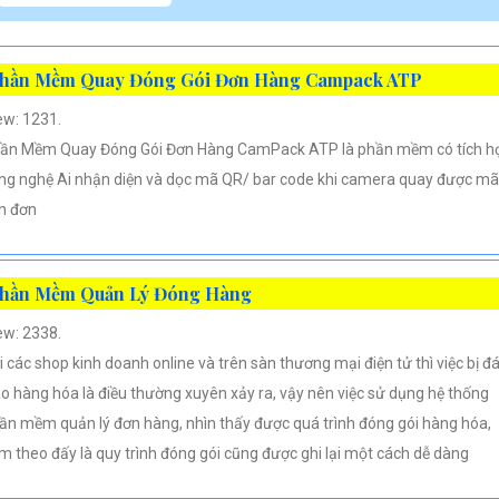
hần Mềm Quay Đóng Gói Đơn Hàng Campack ATP
ew: 1231.
ần Mềm Quay Đóng Gói Đơn Hàng CamPack ATP là phần mềm có tích h
ng nghệ Ai nhận diện và dọc mã QR/ bar code khi camera quay được mã
n đơn
hần Mềm Quản Lý Đóng Hàng
ew: 2338.
i các shop kinh doanh online và trên sàn thương mại điện tử thì việc bị đ
áo hàng hóa là điều thường xuyên xảy ra, vậy nên việc sử dụng hệ thống
ần mềm quản lý đơn hàng, nhìn thấy được quá trình đóng gói hàng hóa,
m theo đấy là quy trình đóng gói cũng được ghi lại một cách dễ dàng