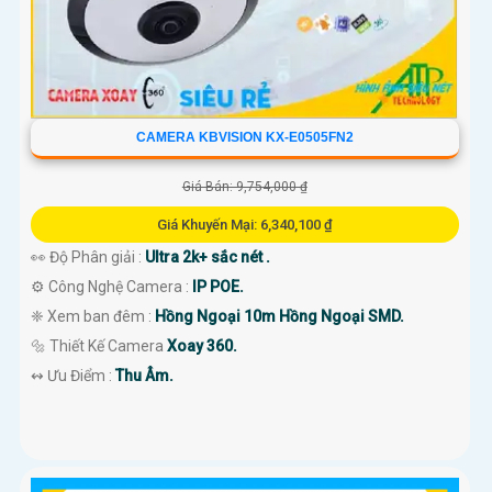
CAMERA KBVISION KX-E0505FN2
Giá Bán: 9,754,000 ₫
Giá Khuyến Mại: 6,340,100 ₫
👀 Độ Phân giải :
Ultra 2k+ sắc nét .
⚙ Công Nghệ Camera :
IP POE.
❈ Xem ban đêm :
Hồng Ngoại 10m Hồng Ngoại SMD.
🔩 Thiết Kế Camera
Xoay 360.
️↭ Ưu Điểm :
Thu Âm.