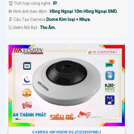
🏆 Tích hợp công nghệ :
IP.
❂ Hình ảnh ban đêm :
Hồng Ngoại 10m Hồng Ngoại SMD.
🗜️ Cấu Tạo Camera
Dome Kim loại + Nhựa.
️🆑 Điểm Nỗi Bật :
Thu Âm.
CAMERA HIKVISION DS-2CD2955FWD-I