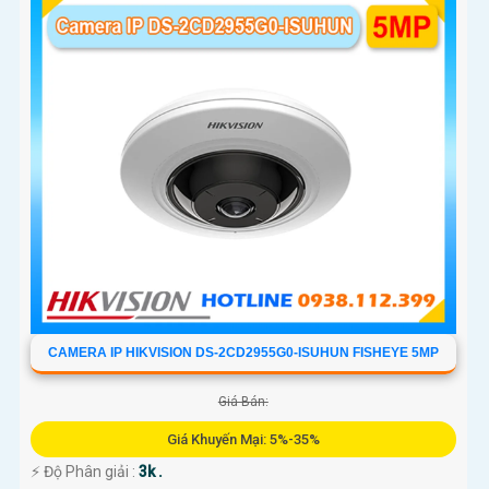
CAMERA IP HIKVISION DS-2CD2955G0-ISUHUN FISHEYE 5MP
Giá Bán:
Giá Khuyến Mại: 5%-35%
️⚡ Độ Phân giải :
3k .