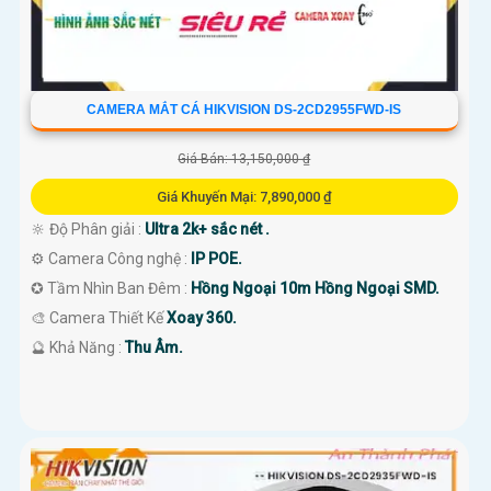
CAMERA MẮT CÁ HIKVISION DS-2CD2955FWD-IS
Giá Bán: 13,150,000 ₫
Giá Khuyến Mại: 7,890,000 ₫
🔆 Độ Phân giải :
Ultra 2k+ sắc nét .
⚙ Camera Công nghệ :
IP POE.
✪ Tầm Nhìn Ban Đêm :
Hồng Ngoại 10m Hồng Ngoại SMD.
🎨 Camera Thiết Kế
Xoay 360.
️🔮 Khả Năng :
Thu Âm.