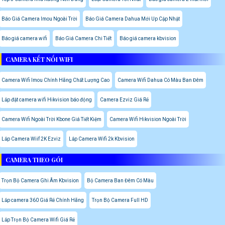
Báo Giá Camera Imou Ngoài Trời
Báo Giá Camera Dahua Mới Up Cập Nhật
Báo giá camera wifi
Báo Giá Camera Chi Tiết
Báo giá camera kbvision
CAMERA KẾT NỐI WIFI
Camera Wifi Imou Chính Hãng Chất Lượng Cao
Camera Wifi Dahua Có Màu Ban Đêm
Lắp đặt camera wifi Hikvision báo động
Camera Ezviz Giá Rẻ
Camera Wifi Ngoài Trời Kbone Giá Tiết Kiệm
Camera Wifi Hikvision Ngoài Trời
Lắp Camera Wiif 2K Ezviz
Lắp Camera Wifi 2k Kbvision
CAMERA THEO GÓI
Trọn Bộ Camera Ghi Âm Kbvision
Bộ Camera Ban Đêm Có Màu
Lắp camera 360 Giá Rẻ Chính Hãng
Trọn Bộ Camera Full HD
Lắp Trọn Bộ Camera Wifi Giá Rẻ