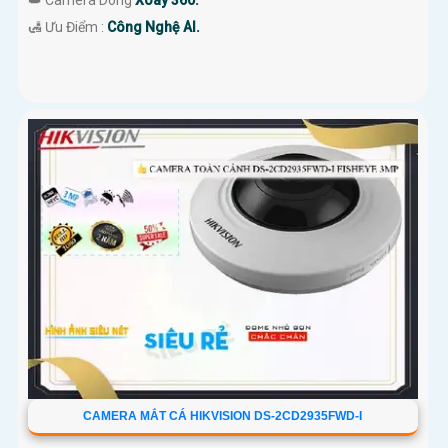
👑 Camera Dòng
Xoay 360.
️🛃 Ưu Điểm :
Công Nghệ AI.
CAMERA MẮT CÁ HIKVISION DS-2CD2935FWD-I