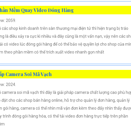
hần Mềm Quay Video Đóng Hàng
ew: 2059.
i các shop kinh doanh trên sàn thương mại điện tử thì hiện trạng bị tráo
ng là điều xảy ra cực kì nhiều và đây cũng là một vấn nạn, vậy nên các s
ải có video lúc đóng gói hàng để có thể bảo vệ quyền lợi cho shop của mì
m theo phần mềm có thể trích xuất video nhanh gọn nhất
ắp Camera Soi Mã Vạch
ew: 2024.
i camera soi mã vạch thì đây là giải pháp camera chất lượng cao phù hợ
p đặt cho các shop bán hàng online, hỗ trợ cho quản lý đơn hàng, quản lý
n gói hàng, camera có thể nhìn mã vận đơn kèm theo đấy nhìn thấy đượ
y trình đóng gói hàng hóa, có thể tải video đơn hàng trực tiếp trên phần
ềm