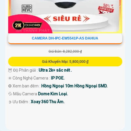
CAMERA DH-IPC-EW5541P-AS DAHUA
Giá Bán: 8,282,000 ₫
Giá Khuyến Mại: 5,800,000 ₫
🦉 Độ Phân giải :
Ultra 2k+ sắc nét .
✳️ Công Nghệ Camera :
IP POE.
❂ Xem ban đêm :
Hồng Ngoại 10m Hồng Ngoại SMD.
💦 Mẫu Camera
Dome Kim Loại.
️➲ Ưu Điểm :
Xoay 360 Thu Âm.