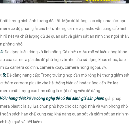
Chất lượng hình ảnh tương đối tốt: Mặc dù không cao cấp như các loại
mera có độ phân giải cao hơn, nhưng camera plastic vẫn cung cấp hình
h rõ nét và chất lượng đủ để quan sát và giám sát an ninh cho ngôi nhà 
n phòng nhỏ.
️
4:
Đa dạng kiểu dáng và tính năng: Có nhiều mẫu mã và kiểu dáng khác
au của camera plastic để phù hợp với nhu cầu sử dụng khác nhau, bao
m cả camera cố định, camera xoay, camera hồng ngoại, v.v.
C:
5:
Dễ dàng nâng cấp: Trong trường hợp cần mở rộng hệ thống giám sát
ệc thêm camera plastic vào hệ thống hiện có hoặc nâng cấp lên loại
mera chất lượng cao hơn cũng là một công việc dễ dàng.
Vói những thiết kế về công nghệ thì có thể đánh giá sản phẩm
giải pháp
mera plastic là sự lựa chọn phù hợp cho các ngôi nhà và văn phòng nhỏ
i ngân sách hạn chế, cung cấp khả năng quan sát và giám sát an ninh m
ch hiệu quả và tiết kiệm.