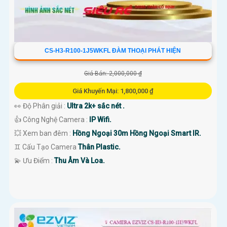
CS-H3-R100-1J5WKFL ĐÀM THOẠI PHÁT HIỆN
Giá Bán: 2,000,000 ₫
Giá Khuyến Mại: 1,800,000 ₫
👀 Độ Phân giải :
Ultra 2k+ sắc nét .
👍 Công Nghệ Camera :
IP Wifi.
💥 Xem ban đêm :
Hồng Ngoại 30m Hồng Ngoại Smart IR.
♊ Cấu Tạo Camera
Thân Plastic.
️💫 Ưu Điểm :
Thu Âm Và Loa.