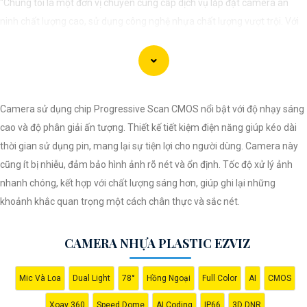
"Chúng tôi là một đơn vị chuyên cung cấp dịch vụ lắp đặt camera an
ninh chất lượng cao, sử dụng công nghệ nhựa chất lượng vượt trội. Với
đội ngũ kỹ thuật viên chuyên nghiệp, chúng tôi cam kết mang đến cho
khách hàng sự an tâm và yên tâm về an ninh tại mọi không gian. Hệ
thống camera nhựa của chúng An Thành Phát Không chỉ mang lại hình
ảnh rõ nét mà còn sở hữu tính năng chống thấm nước, chống va đập
Camera sử dụng chip Progressive Scan CMOS nổi bật với độ nhạy sáng
hiệu quả. Đến với chúng tôi, quý khách sẽ được tư vấn kỹ lưỡng và lựa
cao và độ phân giải ấn tượng. Thiết kế tiết kiệm điện năng giúp kéo dài
chọn giải pháp an ninh tốt nhất cho gia đình, cửa hàng hoặc doanh
thời gian sử dụng pin, mang lại sự tiện lợi cho người dùng. Camera này
nghiệp của mình. Hãy để chúng tôi giúp bạn bảo vệ mọi khoảnh khắc
cũng ít bị nhiễu, đảm bảo hình ảnh rõ nét và ổn định. Tốc độ xử lý ảnh
quan trọng."
nhanh chóng, kết hợp với chất lượng sáng hơn, giúp ghi lại những
khoảnh khắc quan trọng một cách chân thực và sắc nét.
CAMERA NHỰA PLASTIC EZVIZ
Mic Và Loa
Dual Light
78°
Hồng Ngoại
Full Color
AI
CMOS
Xoay 360
Speed Dome
AI Coding
IP66
3D DNR