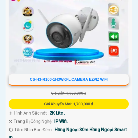
CS-H3-R100-1H3WKFL CAMERA EZVIZ WIFI
Giá Bán: 1,900,000 ₫
Giá Khuyến Mại: 1,700,000 ₫
🔆 Hình Ảnh Sắc nét :
2K Lite .
⚒ Trang Bị Công Nghệ :
IP Wifi.
🌔 Tầm Nhìn Ban Đêm :
Hồng Ngoại 30m Hồng Ngoại Smart