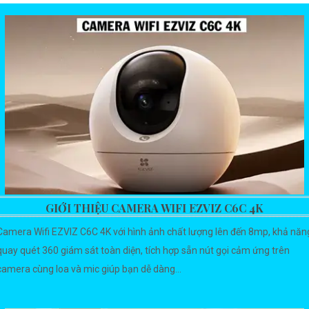
GIỚI THIỆU CAMERA WIFI EZVIZ C6C 4K
Camera Wifi EZVIZ C6C 4K với hình ảnh chất lượng lên đến 8mp, khả năn
quay quét 360 giám sát toàn diện, tích hợp sẵn nút gọi cảm ứng trên
camera cùng loa và mic giúp bạn dễ dàng...