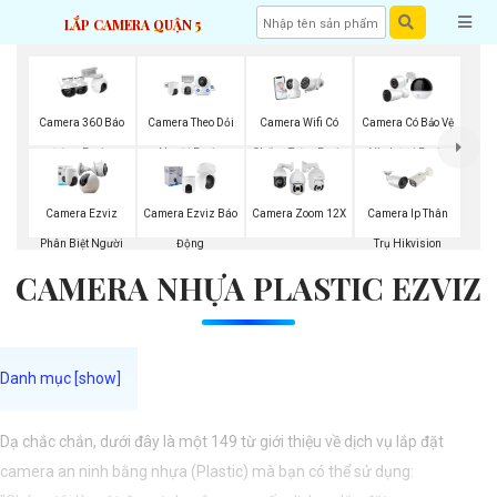
LẮP CAMERA QUẬN 5
Camera 360 Báo
Camera Theo Dỏi
Camera Wifi Có
Camera Có Bảo Vệ
Động Ezviz
Người Ezviz
Chống Trộm Ezviz
Vành Đai Ezviz
Camera Ezviz
Camera Ezviz Báo
Camera Zoom 12X
Camera Ip Thân
Phân Biệt Người
Động
Trụ Hikvision
CAMERA NHỰA PLASTIC EZVIZ
Dạ chắc chắn, dưới đây là một 149 từ giới thiệu về dịch vụ lắp đặt
camera an ninh bằng nhựa (Plastic) mà bạn có thể sử dụng: