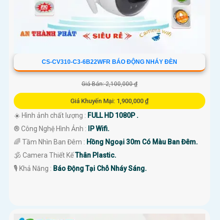
CS-CV310-C3-6B22WFR BÁO ĐỘNG NHÁY ĐÈN
Giá Bán: 2,100,000 ₫
Giá Khuyến Mại: 1,900,000 ₫
☀️ Hình ảnh chất lượng :
FULL HD 1080P .
®️ Công Nghệ Hình Ảnh :
IP Wifi.
🌈 Tầm Nhìn Ban Đêm :
Hồng Ngoại 30m Có Màu Ban Đêm.
🕉️ Camera Thiết Kế
Thân Plastic.
️🎙 Khả Năng :
Báo Động Tại Chỗ Nháy Sáng.