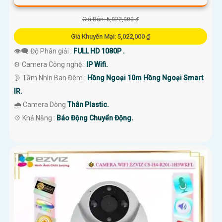
Giá Bán: 5,022,000 ₫
Giá Khuyến Mại: 5,022,000 ₫
👁️‍🗨 Độ Phân giải :
FULL HD 1080P .
⚙ Camera Công nghệ :
IP Wifi.
🌛 Tầm Nhìn Ban Đêm :
Hồng Ngoại 10m Hồng Ngoại Smart
IR.
🌧️ Camera Dòng
Thân Plastic.
️💠 Khả Năng :
Báo Động Chuyển Động.