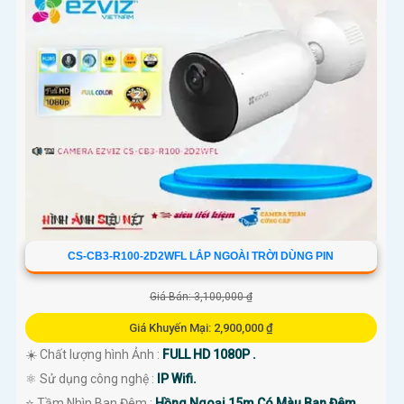
CS-CB3-R100-2D2WFL LẮP NGOÀI TRỜI DÙNG PIN
Giá Bán: 3,100,000 ₫
Giá Khuyến Mại: 2,900,000 ₫
☀️ Chất lượng hình Ảnh :
FULL HD 1080P .
⚛️ Sử dụng công nghệ :
IP Wifi.
⭐ Tầm Nhìn Ban Đêm :
Hồng Ngoại 15m Có Màu Ban Đêm.