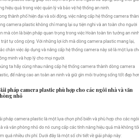
ng hiệu quả trong việc quản lý và bảo vệ hệ thống an ninh.
ong thành phố hiện đại và sôi động, việc nâng cấp hệ thống camera thà
ng camera plastic không chỉ mang lại sự tiện nghi và an toàn cho người
n mà còn là biện pháp quan trọng trong việc Hoàn toàn tin tưởng an nin
 trật tự công cộng. Với những lợi ích mà dòng camera plastic mang lại,
ắc chắn việc áp dụng và nâng cấp hệ thống camera này sẽ là một lựa c
ông minh và hợp lý cho mọi người.
úng ta hãy cùng nhau nâng cấp hệ thống camera thành dòng camera
astic, để nâng cao an toàn an ninh và giữ gìn môi trường sống tốt đẹp hơ
iải pháp camera plastic phù hợp cho các ngôi nhà và văn
hòng nhỏ
ải pháp camera plastic là một lựa chọn phổ biến và phù hợp cho các ngôi
à và văn phòng nhỏ do nó cung cấp các tính năng hiệu quả mà không tố
m quá nhiều chi phí. Dưới đây là một số chi tiết về giải pháp này: