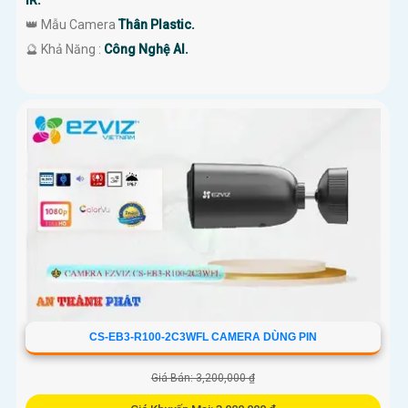
IR.
👑 Mẫu Camera
Thân Plastic.
️🔮 Khả Năng :
Công Nghệ AI.
CS-EB3-R100-2C3WFL CAMERA DÙNG PIN
Giá Bán: 3,200,000 ₫