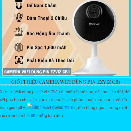
GIỚI THIỆU CAMERA WIFI DÙNG PIN EZVIZ CB1
Camera Wifi dùng pin EZVIZ CB1 có thiết kế nhỏ gọn, dễ dàng lắp đặt, đặ
biệt phù hợp cho việc giám sát nhà ở, văn phòng hoặc cửa hàng. Với độ
phân giải full HD 1080p, tích hợp loa và mic, đèn hồng ngoại thông minh
cho ra hình ảnh chất lượng ban đêm