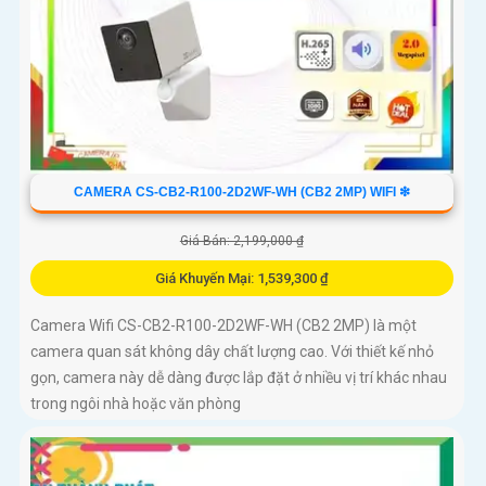
CAMERA CS-CB2-R100-2D2WF-WH (CB2 2MP) WIFI ❇
Giá Bán: 2,199,000 ₫
Giá Khuyến Mại: 1,539,300 ₫
Camera Wifi CS-CB2-R100-2D2WF-WH (CB2 2MP) là một
camera quan sát không dây chất lượng cao. Với thiết kế nhỏ
gọn, camera này dễ dàng được lắp đặt ở nhiều vị trí khác nhau
trong ngôi nhà hoặc văn phòng