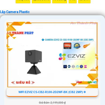
Lắp Camera Plastic
'
WIFI EZVIZ CS-CB2-R100-2D2WF-BK (CB2 2MP) ✲
Giá Bán: 2,199,000 ₫