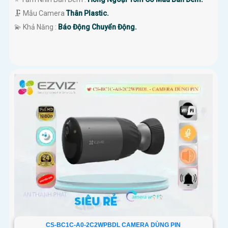
🗜️ Mẫu Camera
Thân Plastic.
️💫 Khả Năng :
Báo Động Chuyển Động.
CS-BC1C-A0-2C2WPBDL CAMERA DÙNG PIN