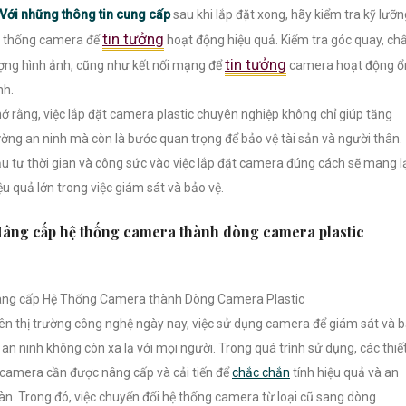
Với những thông tin cung cấp
sau khi lắp đặt xong, hãy kiểm tra kỹ lưỡn
tin tưởng
 thống camera để
hoạt động hiệu quả. Kiểm tra góc quay, ch
tin tưởng
ợng hình ảnh, cũng như kết nối mạng để
camera hoạt động ổ
nh.
ớ rằng, việc lắp đặt camera plastic chuyên nghiệp không chỉ giúp tăng
ờng an ninh mà còn là bước quan trọng để bảo vệ tài sản và người thân.
u tư thời gian và công sức vào việc lắp đặt camera đúng cách sẽ mang l
ệu quả lớn trong việc giám sát và bảo vệ.
âng cấp hệ thống camera thành dòng camera plastic
ng cấp Hệ Thống Camera thành Dòng Camera Plastic
ên thị trường công nghệ ngày nay, việc sử dụng camera để giám sát và 
 an ninh không còn xa lạ với mọi người. Trong quá trình sử dụng, các thiế
 camera cần được nâng cấp và cải tiến để
chắc chắn
tính hiệu quả và an
àn. Trong đó, việc chuyển đổi hệ thống camera từ loại cũ sang dòng