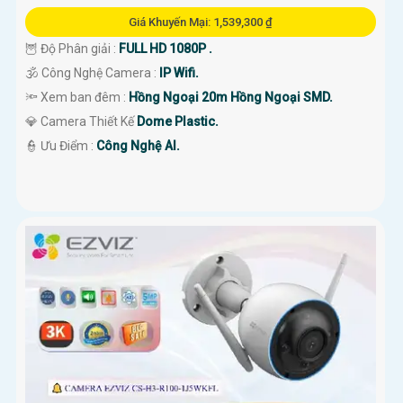
Giá Khuyến Mại: 1,539,300 ₫
🦉 Độ Phân giải :
FULL HD 1080P .
🕉️ Công Nghệ Camera :
IP Wifi.
🔦 Xem ban đêm :
Hồng Ngoại 20m Hồng Ngoại SMD.
💎 Camera Thiết Kế
Dome Plastic.
️👮 Ưu Điểm :
Công Nghệ AI.