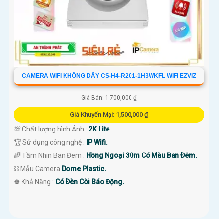
CAMERA WIFI KHÔNG DÂY CS-H4-R201-1H3WKFL WIFI EZVIZ
Giá Bán: 1,700,000 ₫
Giá Khuyến Mại: 1,500,000 ₫
💯 Chất lượng hình Ảnh :
2K Lite .
🏆 Sử dụng công nghệ :
IP Wifi.
🌈 Tầm Nhìn Ban Đêm :
Hồng Ngoại 30m Có Màu Ban Ðêm.
⛓ Mẫu Camera
Dome Plastic.
️♚ Khả Năng :
Có Ðèn Còi Báo Động.