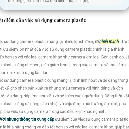
dễ dàng giám sát từ xa qua điện thoại di động
u điểm của việc sử dụng camera plastic
ệc sử dụng camera plastic mang lại nhiều lợi ích đáng 📸
nhấn mạnh
. Trư
t, ưu điểm lớn nhất của việc sử dụng camera plastic chính là giá thành
ấp hơn so với các loại camera khác như camera kim loại. Bên cạnh đó, v
ệu plastic cũng nhẹ hơn, giúp giảm trọng lượng của camera và tạo cảm g
oải mái khi sử dụng lâu dài.
ệc sử dụng camera plastic cũng mang lại tính linh hoạt và dễ dàng trong
iết kế, cho phép sản xuất ra những mẫu camera với hình dáng và kích
ước đa dạng, đáp ứng nhu cầu và sở thích của người dùng. Đồng thời, vậ
ệu plastic cũng dễ dàng cách nhiệt và chịu được môi trường ẩm ướt, phù
p cho việc sử dụng camera trong các điều kiện khắc nghiệt.
Với những thông tin cung cấp
ưu điểm của việc sử dụng camera plastic
n là khả năng chống va đập tốt hơn so với các loại camera khác, giúp bả