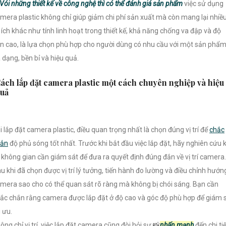
Vói những thiết kế về công nghệ thì có thể đánh giá sản phẩm
việc sử dụng
mera plastic không chỉ giúp giảm chi phí sản xuất mà còn mang lại nhiề
i ích khác như tính linh hoạt trong thiết kế, khả năng chống va đập và độ
n cao, là lựa chọn phù hợp cho người dùng có nhu cầu với một sản phẩ
 dạng, bền bỉ và hiệu quả.
ách lắp đặt camera plastic một cách chuyên nghiệp và hiệu
uả
i lắp đặt camera plastic, điều quan trọng nhất là chọn đúng vị trí để
chắc
hắn
độ phủ sóng tốt nhất. Trước khi bắt đầu việc lắp đặt, hãy nghiên cứu 
 không gian cần giám sát để đưa ra quyết định đúng đắn về vị trí camera.
u khi đã chọn được vị trí lý tưởng, tiến hành đo lường và điều chỉnh hướn
mera sao cho có thể quan sát rõ ràng mà không bị chói sáng. Bạn cần
ắc chắn rằng camera được lắp đặt ở độ cao và góc độ phù hợp để giám 
i ưu.
ông chỉ vị trí, việc lắp đặt camera cũng đòi hỏi sự 📸
nhấn mạnh
đến chi ti