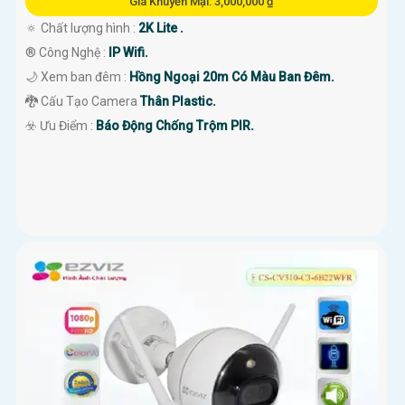
Giá Khuyến Mại: 3,000,000 ₫
🔅 Chất lượng hình :
2K Lite .
®️ Công Nghệ :
IP Wifi.
🌙 Xem ban đêm :
Hồng Ngoại 20m Có Màu Ban Đêm.
🐉️ Cấu Tạo Camera
Thân Plastic.
️☣️ Ưu Điểm :
Báo Động Chống Trộm PIR.