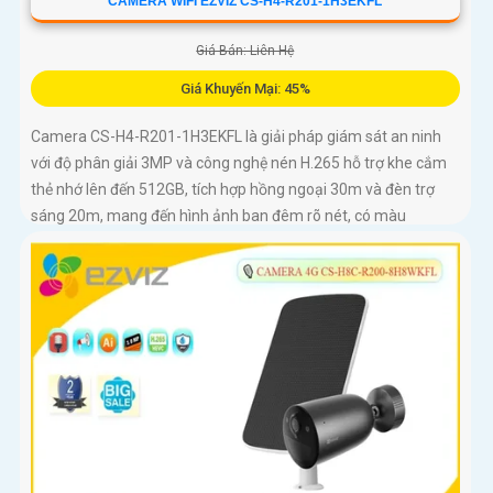
CAMERA WIFI EZVIZ CS-H4-R201-1H3EKFL
Giá Bán: Liên Hệ
Giá Khuyến Mại: 45%
Camera CS-H4-R201-1H3EKFL là giải pháp giám sát an ninh
với độ phân giải 3MP và công nghệ nén H.265 hỗ trợ khe cắm
thẻ nhớ lên đến 512GB, tích hợp hồng ngoại 30m và đèn trợ
sáng 20m, mang đến hình ảnh ban đêm rõ nét, có màu