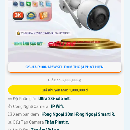
CS-H3-R100-1J5WKFL ĐÀM THOẠI PHÁT HIỆN
Giá Bán: 2,000,000 ₫
Giá Khuyến Mại: 1,800,000 ₫
👀 Độ Phân giải :
Ultra 2k+ sắc nét .
👍 Công Nghệ Camera :
IP Wifi.
💥 Xem ban đêm :
Hồng Ngoại 30m Hồng Ngoại Smart IR.
♊ Cấu Tạo Camera
Thân Plastic.