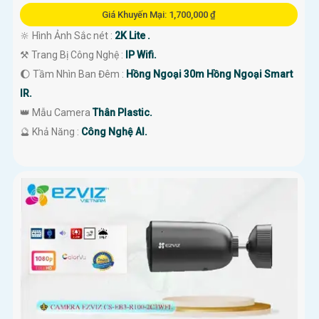
Giá Khuyến Mại: 1,700,000 ₫
🔆 Hình Ảnh Sắc nét :
2K Lite .
⚒ Trang Bị Công Nghệ :
IP Wifi.
🌔 Tầm Nhìn Ban Đêm :
Hồng Ngoại 30m Hồng Ngoại Smart
IR.
👑 Mẫu Camera
Thân Plastic.
️🔮 Khả Năng :
Công Nghệ AI.