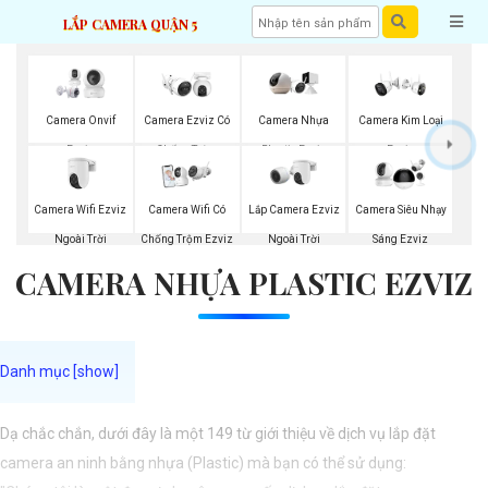
LẮP CAMERA QUẬN 5
Camera Onvif
Camera Ezviz Có
Camera Nhựa
Camera Kim Loại
Ezviz
Chống Trộm
Plastic Ezviz
Ezviz
Camera Wifi Ezviz
Lắp Camera Ezviz
Camera Wifi Có
Camera Siêu Nhạy
Ngoài Trời
Ngoài Trời
Chống Trộm Ezviz
Sáng Ezviz
CAMERA NHỰA PLASTIC EZVIZ
Dạ chắc chắn, dưới đây là một 149 từ giới thiệu về dịch vụ lắp đặt
camera an ninh bằng nhựa (Plastic) mà bạn có thể sử dụng: