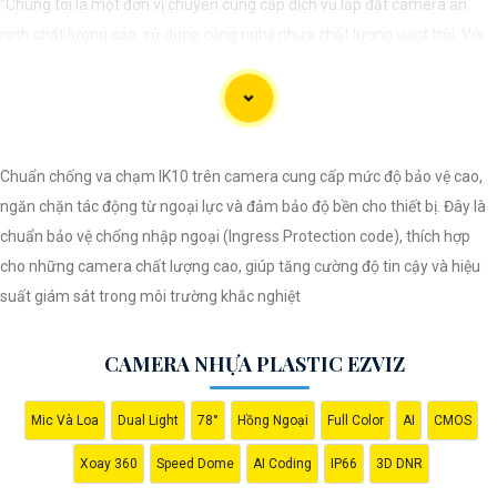
"Chúng tôi là một đơn vị chuyên cung cấp dịch vụ lắp đặt camera an
ninh chất lượng cao, sử dụng công nghệ nhựa chất lượng vượt trội. Với
đội ngũ kỹ thuật viên chuyên nghiệp, chúng tôi cam kết mang đến cho
khách hàng sự an tâm và yên tâm về an ninh tại mọi không gian. Hệ
thống camera nhựa của chúng An Thành Phát Không chỉ mang lại hình
ảnh rõ nét mà còn sở hữu tính năng chống thấm nước, chống va đập
Chuẩn chống va chạm IK10 trên camera cung cấp mức độ bảo vệ cao,
hiệu quả. Đến với chúng tôi, quý khách sẽ được tư vấn kỹ lưỡng và lựa
ngăn chặn tác động từ ngoại lực và đảm bảo độ bền cho thiết bị. Đây là
chọn giải pháp an ninh tốt nhất cho gia đình, cửa hàng hoặc doanh
chuẩn bảo vệ chống nhập ngoại (Ingress Protection code), thích hợp
nghiệp của mình. Hãy để chúng tôi giúp bạn bảo vệ mọi khoảnh khắc
cho những camera chất lượng cao, giúp tăng cường độ tin cậy và hiệu
quan trọng."
suất giám sát trong môi trường khắc nghiệt
CAMERA NHỰA PLASTIC EZVIZ
Mic Và Loa
Dual Light
78°
Hồng Ngoại
Full Color
AI
CMOS
Xoay 360
Speed Dome
AI Coding
IP66
3D DNR