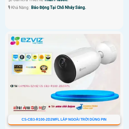
️🎙 Khả Năng :
Báo Động Tại Chỗ Nháy Sáng.
CS-CB3-R100-2D2WFL LẮP NGOÀI TRỜI DÙNG PIN