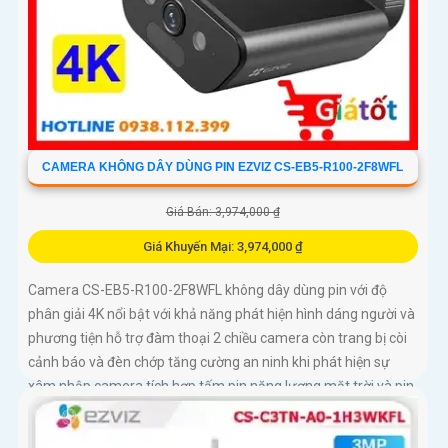
CAMERA KHÔNG DÂY DÙNG PIN EZVIZ CS-EB5-R100-2F8WFL
Giá Bán: 3,974,000 ₫
Giá Khuyến Mại: 3,974,000 ₫
Camera CS-EB5-R100-2F8WFL không dây dùng pin với độ
phân giải 4K nổi bật với khả năng phát hiện hình dáng người và
phương tiện hỗ trợ đàm thoại 2 chiều camera còn trang bị còi
cảnh báo và đèn chớp tăng cường an ninh khi phát hiện sự
xâm nhập camera tích hợp tấm pin năng lượng mặt trời và pin
sạc đạt chuẩn IP65 chống nước và bụi giúp hoạt động bền bỉ
trong mọi điều kiện thời tiết.