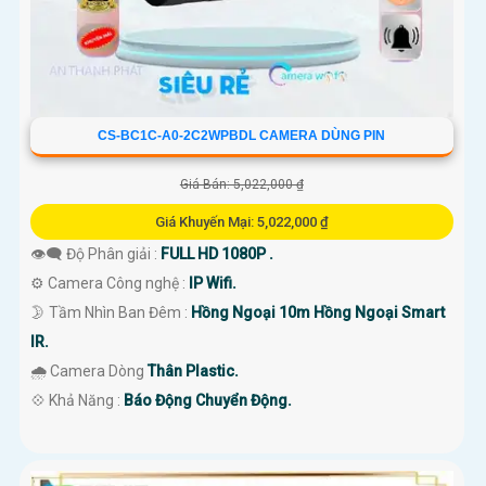
CS-BC1C-A0-2C2WPBDL CAMERA DÙNG PIN
Giá Bán: 5,022,000 ₫
Giá Khuyến Mại: 5,022,000 ₫
👁️‍🗨 Độ Phân giải :
FULL HD 1080P .
⚙ Camera Công nghệ :
IP Wifi.
🌛 Tầm Nhìn Ban Đêm :
Hồng Ngoại 10m Hồng Ngoại Smart
IR.
🌧️ Camera Dòng
Thân Plastic.
️💠 Khả Năng :
Báo Động Chuyển Động.