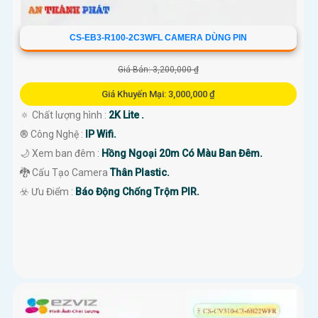
CS-EB3-R100-2C3WFL CAMERA DÙNG PIN
Giá Bán: 3,200,000 ₫
Giá Khuyến Mại: 3,000,000 ₫
🔅 Chất lượng hình :
2K Lite .
®️ Công Nghệ :
IP Wifi.
🌙 Xem ban đêm :
Hồng Ngoại 20m Có Màu Ban Đêm.
🐉️ Cấu Tạo Camera
Thân Plastic.
️☣️ Ưu Điểm :
Báo Động Chống Trộm PIR.