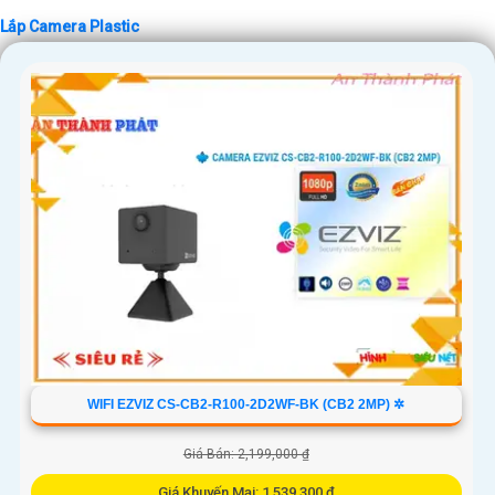
Lắp Camera Plastic
'
WIFI EZVIZ CS-CB2-R100-2D2WF-BK (CB2 2MP) ✲
Giá Bán: 2,199,000 ₫
Giá Khuyến Mại: 1,539,300 ₫