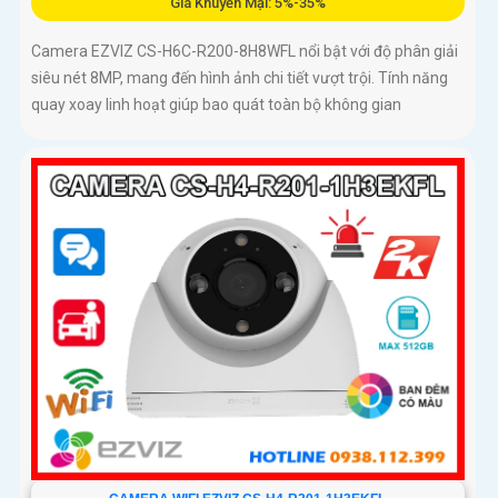
Giá Khuyến Mại: 5%-35%
Camera EZVIZ CS-H6C-R200-8H8WFL nổi bật với độ phân giải
siêu nét 8MP, mang đến hình ảnh chi tiết vượt trội. Tính năng
quay xoay linh hoạt giúp bao quát toàn bộ không gian