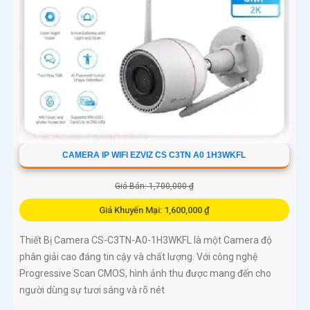
CAMERA IP WIFI EZVIZ CS C3TN A0 1H3WKFL
Giá Bán: 1,700,000 ₫
Giá Khuyến Mại: 1,600,000 ₫
Thiết Bị Camera CS-C3TN-A0-1H3WKFL là một Camera độ
phân giải cao đáng tin cậy và chất lượng. Với công nghệ
Progressive Scan CMOS, hình ảnh thu được mang đến cho
người dùng sự tươi sáng và rõ nét