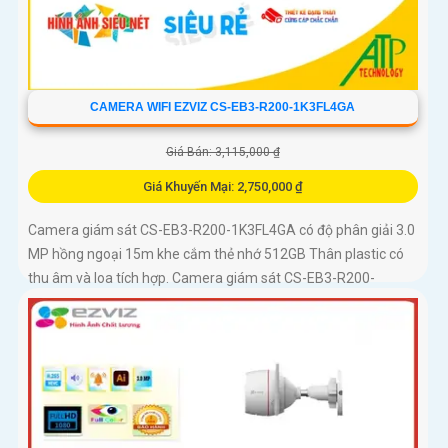
CAMERA WIFI EZVIZ CS-EB3-R200-1K3FL4GA
Giá Bán: 3,115,000 ₫
Giá Khuyến Mại: 2,750,000 ₫
Camera giám sát CS-EB3-R200-1K3FL4GA có độ phân giải 3.0
MP hồng ngoại 15m khe cắm thẻ nhớ 512GB Thân plastic có
thu âm và loa tích hợp. Camera giám sát CS-EB3-R200-
1K3FL4GA là...