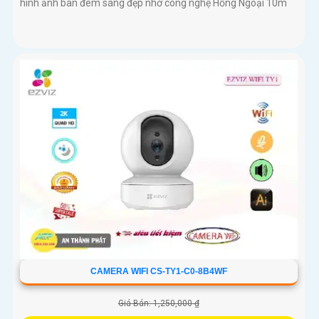
hình ảnh ban đêm sáng đẹp nhờ công nghệ Hồng Ngoại 10m
CAMERA WIFI CS-TY1-C0-8B4WF
Giá Bán: 1,250,000 ₫