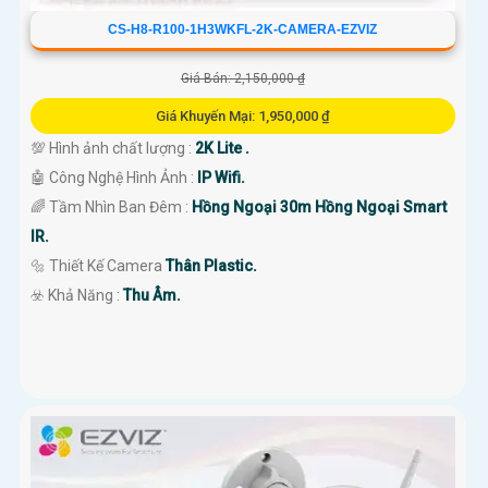
CS-H8-R100-1H3WKFL-2K-CAMERA-EZVIZ
Giá Bán: 2,150,000 ₫
Giá Khuyến Mại: 1,950,000 ₫
💯 Hình ảnh chất lượng :
2K Lite .
🤖️ Công Nghệ Hình Ảnh :
IP Wifi.
🌈 Tầm Nhìn Ban Đêm :
Hồng Ngoại 30m Hồng Ngoại Smart
IR.
🔩 Thiết Kế Camera
Thân Plastic.
️☣️ Khả Năng :
Thu Âm.