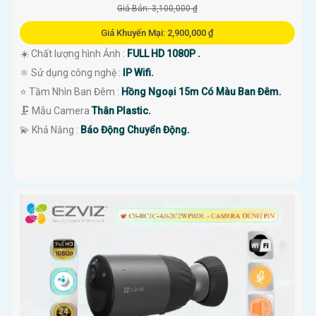
Giá Bán: 3,100,000 ₫
Giá Khuyến Mại: 2,900,000 ₫
☀️ Chất lượng hình Ảnh :
FULL HD 1080P .
⚛️ Sử dụng công nghệ :
IP Wifi.
⭐ Tầm Nhìn Ban Đêm :
Hồng Ngoại 15m Có Màu Ban Đêm.
🗜️ Mẫu Camera
Thân Plastic.
️💫 Khả Năng :
Báo Động Chuyển Động.