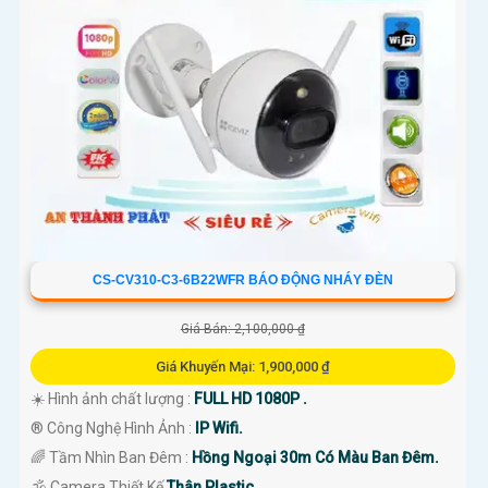
CS-CV310-C3-6B22WFR BÁO ĐỘNG NHÁY ĐÈN
Giá Bán: 2,100,000 ₫
Giá Khuyến Mại: 1,900,000 ₫
☀️ Hình ảnh chất lượng :
FULL HD 1080P .
®️ Công Nghệ Hình Ảnh :
IP Wifi.
🌈 Tầm Nhìn Ban Đêm :
Hồng Ngoại 30m Có Màu Ban Đêm.
🕉️ Camera Thiết Kế
Thân Plastic.