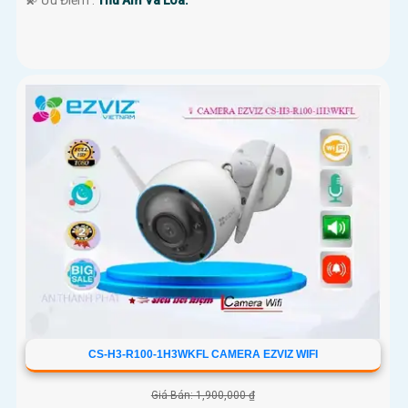
️💫 Ưu Điểm :
Thu Âm Và Loa.
CS-H3-R100-1H3WKFL CAMERA EZVIZ WIFI
Giá Bán: 1,900,000 ₫