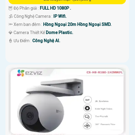
🦉 Độ Phân giải :
FULL HD 1080P .
🕉️ Công Nghệ Camera :
IP Wifi.
🔦 Xem ban đêm :
Hồng Ngoại 20m Hồng Ngoại SMD.
💎 Camera Thiết Kế
Dome Plastic.
️👮 Ưu Điểm :
Công Nghệ AI.