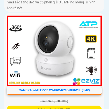
màu sắc sáng đẹp và độ phân giải 3.0 MP, nó mang lại hình
ảnh rõ nét
CAMERA WI-FI EZVIZ CS-H6C-R200-8H8WFL (8MP)
Giá Bán: 1,828,000 ₫