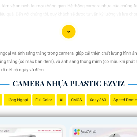
 tâm về an ninh tại mọi không gian. Hệ thống camera nhựa của chúng A
u quả. Đến với chúng tôi, quý khách sẽ được tư vấn kỹ lưỡng và lựa chọn
vệ mọi khoảnh khắc quan trọng."
ngoại và ánh sáng trắng trong camera, giúp cải thiện chất lượng hình ả
sáng trắng (có màu ban đêm), và ánh sáng thông minh (có màu khi phát 
 rõ nét cả ngày và đêm.
CAMERA NHỰA PLASTIC EZVIZ
Hồng Ngoại
Full Color
AI
CMOS
Xoay 360
Speed Dome