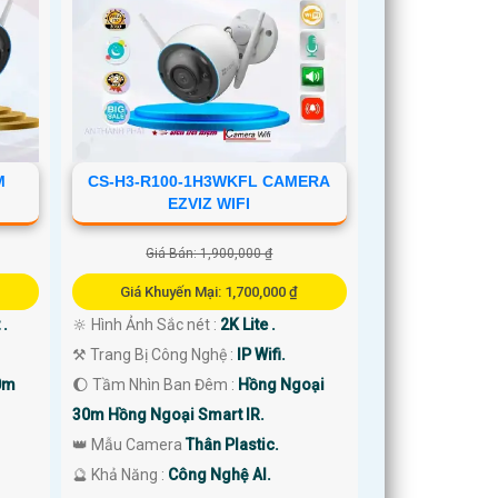
M
CS-H3-R100-1H3WKFL CAMERA
EZVIZ WIFI
Giá Bán: 1,900,000 ₫
Giá Khuyến Mại: 1,700,000 ₫
 .
🔆 Hình Ảnh Sắc nét :
2K Lite .
⚒ Trang Bị Công Nghệ :
IP Wifi.
0m
🌔 Tầm Nhìn Ban Đêm :
Hồng Ngoại
30m Hồng Ngoại Smart IR.
👑 Mẫu Camera
Thân Plastic.
️🔮 Khả Năng :
Công Nghệ AI.