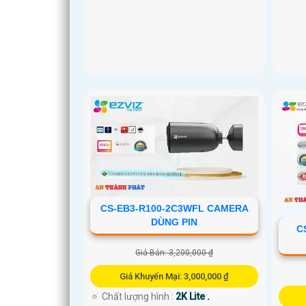
CS-EB3-R100-2C3WFL CAMERA
DÙNG PIN
C
Giá Bán: 3,200,000 ₫
Giá Khuyến Mại: 3,000,000 ₫
🔅 Chất lượng hình :
2K Lite .