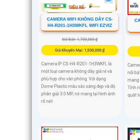
CAMERA WIFI KHÔNG DÂY CS-
CA
H4-R201-1H3WKFL WIFI EZVIZ
Giá Bán: 1,700,000 ₫
Giá Khuyến Mại: 1,500,000 ₫
Camera IP CS-H4-R201-1H3WKFL là
Camer
một loại camera không dây giá rẻ và
nổi bậ
phù hợp cho văn phòng. Với dạng
mang đ
Dome Plastic màu sắc sáng đẹp và độ
Tính n
phân giải 3.0 MP, nó mang lại hình ảnh
quát 
rõ nét