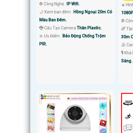
®️ Công Nghệ :
IP Wifi.
☀️ Hìn
🌙 Xem ban đêm :
Hồng Ngoại 20m Có
1080P
Màu Ban Đêm.
®️ Côn
🐉️ Cấu Tạo Camera
Thân Plastic.
🌈 Tầ
️☣️ Ưu Điểm :
Báo Động Chống Trộm
30m C
PIR.
🕉️ Ca
️🎙 Kh
Sáng.