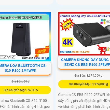
CAMERA KHÔNG DÂY DÙNG 
EZVIZ CS-EB5-R100-2F8W
MERA LOA BLUETOOTH CS-
S10-R100-1M4WFK
Giá Bán: 3,974,000 ₫
Giá Bán: 00 ₫
Giá Khuyến Mại: 3,974,000 ₫
Giá Khuyến Mại: 5%-35%
Camera CS-EB5-R100-2F8WFL k
dây dùng pin với độ phân giải 4K n
a Loa Bluetooth CS-S10-R100-
với khả năng phát hiện hình dáng
K màn hình cảm ứng 4 inch góc