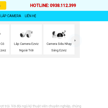
HOTLINE: 0938.112.399
 LẮP CAMERA
LIÊN HỆ
Lắp Camera Ezviz
 Có
Camera Siêu Nhạy
Ngoài Trời
zviz
Sáng Ezviz
t trội. Với đội ngũ kỹ thuật viên chuyên nghiệp, chúng