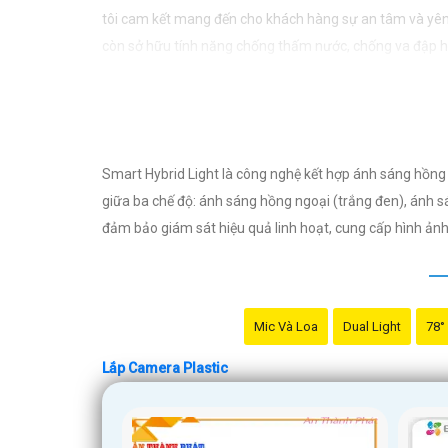
tôi cam kết mang đến cho khách hàng sự an tâm và yên
còn sở hữu tính năng chống thấm nước, chống va đập hiệ
doanh nghiệp của mình. Hãy để chúng tôi giúp bạn bảo 
Smart Hybrid Light là công nghệ kết hợp ánh sáng hồng 
giữa ba chế độ: ánh sáng hồng ngoại (trắng đen), ánh 
đảm bảo giám sát hiệu quả linh hoạt, cung cấp hình ảnh
Mic Và Loa
Dual Light
78°
Lắp Camera Plastic