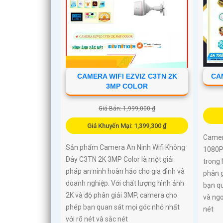
CAMERA WIFI EZVIZ C3TN 2K
CAM
3MP COLOR
Giá Bán: 1,999,000 ₫
Giá Khuyến Mại: 1,399,300 ₫
Camer
Sản phẩm Camera An Ninh Wifi Không
1080P
Dây C3TN 2K 3MP Color là một giải
trong 
pháp an ninh hoàn hảo cho gia đình và
phân g
doanh nghiệp. Với chất lượng hình ảnh
bạn qu
2K và độ phân giải 3MP, camera cho
và ngo
phép bạn quan sát mọi góc nhỏ nhất
nét
với rõ nét và sắc nét