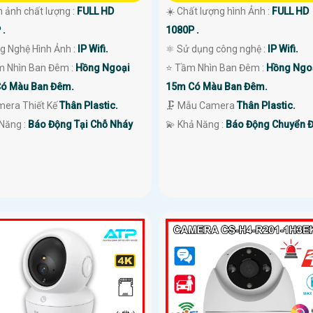
h ảnh chất lượng :
FULL HD
☀️ Chất lượng hình Ảnh :
FULL HD
 .
1080P .
g Nghệ Hình Ảnh :
IP Wifi.
⚛️ Sử dụng công nghệ :
IP Wifi.
m Nhìn Ban Đêm :
Hồng Ngoại
⭐ Tầm Nhìn Ban Đêm :
Hồng Ngo
ó Màu Ban Đêm.
15m Có Màu Ban Đêm.
mera Thiết Kế
Thân Plastic.
🗜️ Mẫu Camera
Thân Plastic.
ả Năng :
Báo Động Tại Chỗ Nháy
️💫 Khả Năng :
Báo Động Chuyển 