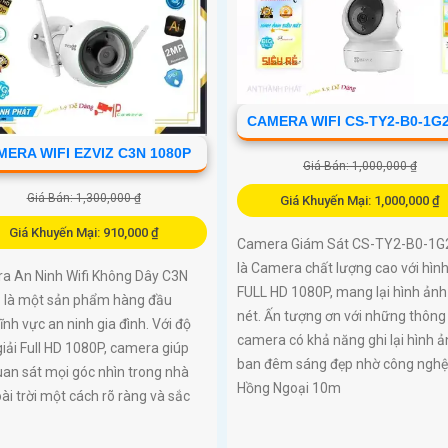
CAMERA WIFI CS-TY2-B0-1G
ERA WIFI EZVIZ C3N 1080P
Giá Bán: 1,000,000 ₫
Giá Bán: 1,300,000 ₫
Giá Khuyến Mại: 1,000,000 ₫
Giá Khuyến Mại: 910,000 ₫
Camera Giám Sát CS-TY2-B0-1
là Camera chất lượng cao với hìn
a An Ninh Wifi Không Dây C3N
FULL HD 1080P, mang lại hình ảnh
 là một sản phẩm hàng đầu
nét. Ấn tượng ơn với những thông 
lĩnh vực an ninh gia đình. Với độ
camera có khả năng ghi lại hình ả
iải Full HD 1080P, camera giúp
ban đêm sáng đẹp nhờ công nghệ
an sát mọi góc nhìn trong nhà
Hồng Ngoại 10m
ài trời một cách rõ ràng và sắc