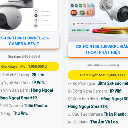
CS-H8-R100-1H3WKFL-2K-
CAMERA-EZVIZ
CS-H3-R100-1J5WKFL ĐÀ
THOẠI PHÁT HIỆN
Giá Bán: 2,150,000 ₫
Giá Bán: 2,000,000 ₫
Giá Khuyến Mại: 1,950,000 ₫
h ảnh chất lượng :
2K Lite .
Giá Khuyến Mại: 1,800,000 ₫
ng Nghệ Hình Ảnh :
IP Wifi.
👀 Độ Phân giải :
Ultra 2k+ sắc nét
m Nhìn Ban Đêm :
Hồng Ngoại
👍 Công Nghệ Camera :
IP Wifi.
ồng Ngoại Smart IR.
💥 Xem ban đêm :
Hồng Ngoại 3
iết Kế Camera
Thân Plastic.
Hồng Ngoại Smart IR.
ả Năng :
Thu Âm.
♊ Cấu Tạo Camera
Thân Plastic.
️💫 Ưu Điểm :
Thu Âm Và Loa.