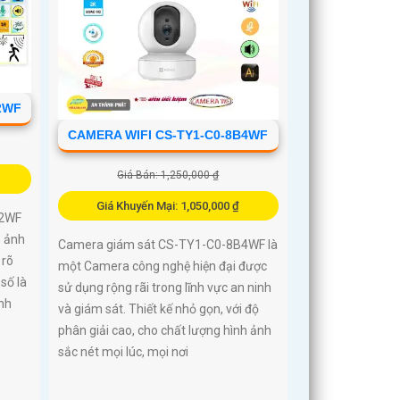
2WF
CAMERA WIFI CS-TY1-C0-8B4WF
Giá Bán: 1,250,000 ₫
Giá Khuyến Mại: 1,050,000 ₫
G2WF
h ảnh
Camera giám sát CS-TY1-C0-8B4WF là
 rõ
một Camera công nghệ hiện đại được
số là
sử dụng rộng rãi trong lĩnh vực an ninh
nh
và giám sát. Thiết kế nhỏ gọn, với độ
phân giải cao, cho chất lượng hình ảnh
sắc nét mọi lúc, mọi nơi