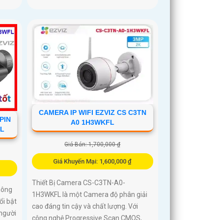
CAMERA IP WIFI EZVIZ CS C3TN
PIN
A0 1H3WKFL
FL
Giá Bán: 1,700,000 ₫
Giá Khuyến Mại: 1,600,000 ₫
Thiết Bị Camera CS-C3TN-A0-
hông
1H3WKFL là một Camera độ phân giải
ổi bật
cao đáng tin cậy và chất lượng. Với
 người
công nghệ Progressive Scan CMOS,