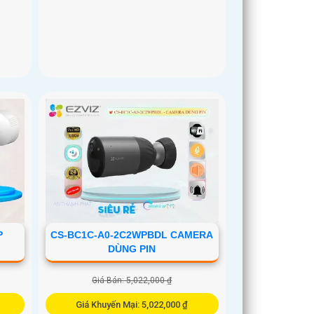
P
CS-BC1C-A0-2C2WPBDL CAMERA
DÙNG PIN
Giá Bán: 5,022,000 ₫
Giá Khuyến Mại: 5,022,000 ₫