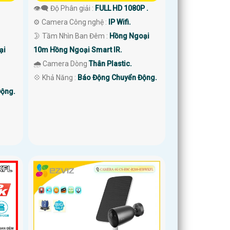
👁️‍🗨 Độ Phân giải :
FULL HD 1080P .
⚙ Camera Công nghệ :
IP Wifi.
🌛 Tầm Nhìn Ban Đêm :
Hồng Ngoại
ại
10m Hồng Ngoại Smart IR.
🌧️ Camera Dòng
Thân Plastic.
️💠 Khả Năng :
Báo Động Chuyển Động.
Động.