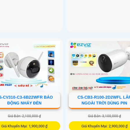
S-CV310-C3-6B22WFR BÁO
CS-CB3-R100-2D2WFL LẮ
ĐỘNG NHÁY ĐÈN
NGOÀI TRỜI DÙNG PIN
Giá Bán: 2,100,000 ₫
Giá Bán: 3,100,000 ₫
Giá Khuyến Mại: 1,900,000 ₫
Giá Khuyến Mại: 2,900,000 ₫