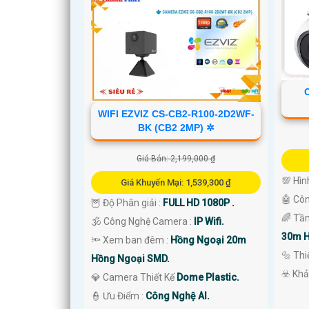
WIFI EZVIZ CS-CB2-R100-2D2WF-
'
BK (CB2 2MP) ✲
Giá Bán: 2,199,000 ₫
💯 Hìn
Giá Khuyến Mại: 1,539,300 ₫
🤖️ Cô
🦉 Độ Phân giải :
FULL HD 1080P .
🌈 Tầ
🕉️ Công Nghệ Camera :
IP Wifi.
30m H
🔦 Xem ban đêm :
Hồng Ngoại 20m
🔩 Th
Hồng Ngoại SMD.
️☣️ Kh
💎 Camera Thiết Kế
Dome Plastic.
️👮 Ưu Điểm :
Công Nghệ AI.