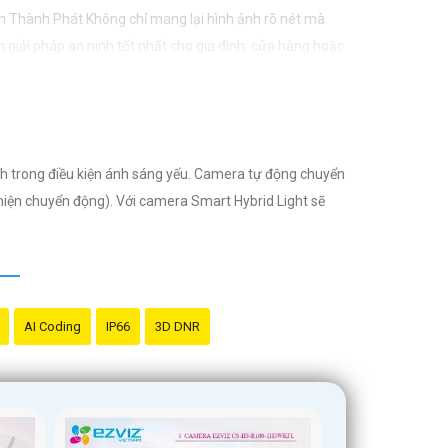
n Thành Phát Không chỉ mang lại hình ảnh rõ nét mà
 giải pháp an ninh tốt nhất cho gia đình, cửa hàng hoặc
nh trong điều kiện ánh sáng yếu. Camera tự động chuyển
hiện chuyển động). Với camera Smart Hybrid Light sẽ
AI Coding
IP66
3D DNR