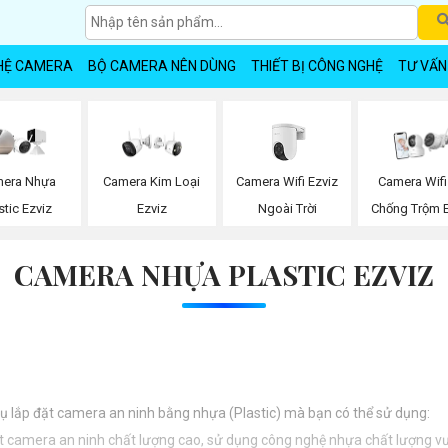
HỆ CAMERA
BỘ CAMERA NÊN DÙNG
THIẾT BỊ CÔNG NGHỆ
TƯ VẤN
Camera Wifi Ezviz
era Nhựa
Camera Kim Loại
Camera Wifi
Ngoài Trời
stic Ezviz
Ezviz
Chống Trộm E
CAMERA NHỰA PLASTIC EZVIZ
 vụ lắp đặt camera an ninh bằng nhựa (Plastic) mà bạn có thể sử dụng:
ặt camera an ninh chất lượng cao, sử dụng công nghệ nhựa chất lượng vượ