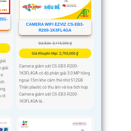
201-
CAMERA WIFI EZVIZ CS-EB3-
R200-1K3FL4GA
Giá Bán: 3,115,000 ₫
Giá Khuyến Mại: 2,750,000 ₫
iải
Camera giám sát CS-EB3-R200-
 giải
1K3FL4GA có độ phân giải 3.0 MP hồng
rợ
ngoại 15m khe cắm thẻ nhớ 512GB
ích
Thân plastic có thu âm và loa tích hợp.
áng
Camera giám sát CS-EB3-R200-
 rõ
1K3FL4GA là...