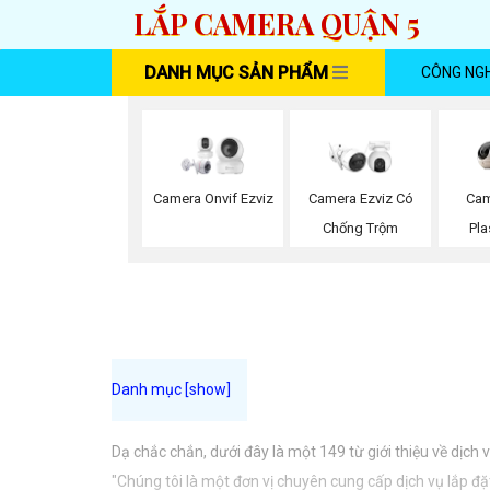
LẮP CAMERA QUẬN 5
DANH MỤC SẢN PHẨM
CÔNG NG
Camera Onvif Ezviz
Camera Ezviz Có
Cam
Chống Trộm
Pla
Dạ chắc chắn, dưới đây là một 149 từ giới thiệu về dịch
"Chúng tôi là một đơn vị chuyên cung cấp dịch vụ lắp đ