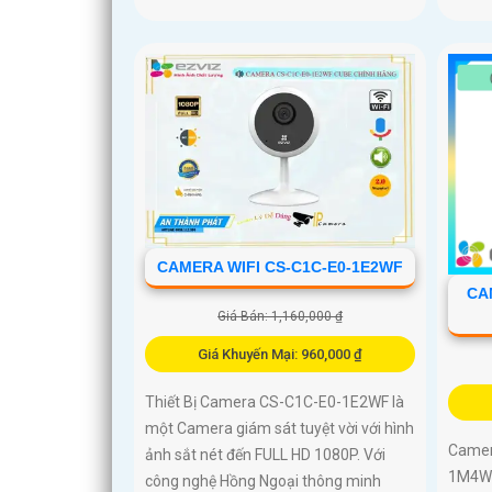
CAMERA WIFI CS-C1C-E0-1E2WF
CA
Giá Bán: 1,160,000 ₫
Giá Khuyến Mại: 960,000 ₫
Thiết Bị Camera CS-C1C-E0-1E2WF là
một Camera giám sát tuyệt vời với hình
Camer
ảnh sắt nét đến FULL HD 1080P. Với
1M4WF
công nghệ Hồng Ngoại thông minh