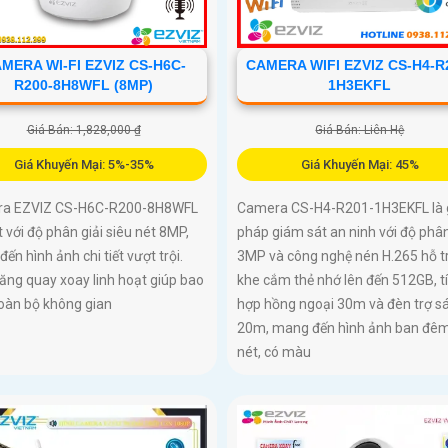
MERA WI-FI EZVIZ CS-H6C-
CAMERA WIFI EZVIZ CS-H4-R
R200-8H8WFL (8MP)
1H3EKFL
Giá Bán: 1,828,000 ₫
Giá Bán: Liên Hệ
Giá Khuyến Mại: 5%-35%
Giá Khuyến Mại: 45%
a EZVIZ CS-H6C-R200-8H8WFL
Camera CS-H4-R201-1H3EKFL là g
t với độ phân giải siêu nét 8MP,
pháp giám sát an ninh với độ phân
ến hình ảnh chi tiết vượt trội.
3MP và công nghệ nén H.265 hỗ t
ăng quay xoay linh hoạt giúp bao
khe cắm thẻ nhớ lên đến 512GB, t
toàn bộ không gian
hợp hồng ngoại 30m và đèn trợ s
20m, mang đến hình ảnh ban đêm
nét, có màu