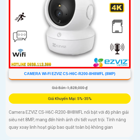
CAMERA WI-FI EZVIZ CS-H6C-R200-8H8WFL (8MP)
Giá Bán: 1,828,000 ₫
Giá Khuyến Mại: 5%-35%
Camera EZVIZ CS-H6C-R200-8H8WFL nổi bật với độ phân giải
siêu nét 8MP, mang đến hình ảnh chi tiết vượt trội. Tính năng
quay xoay linh hoạt giúp bao quát toàn bộ không gian