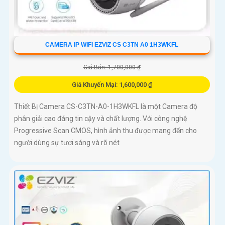
CAMERA IP WIFI EZVIZ CS C3TN A0 1H3WKFL
Giá Bán: 1,700,000 ₫
Giá Khuyến Mại: 1,600,000 ₫
Thiết Bị Camera CS-C3TN-A0-1H3WKFL là một Camera độ
phân giải cao đáng tin cậy và chất lượng. Với công nghệ
Progressive Scan CMOS, hình ảnh thu được mang đến cho
người dùng sự tươi sáng và rõ nét