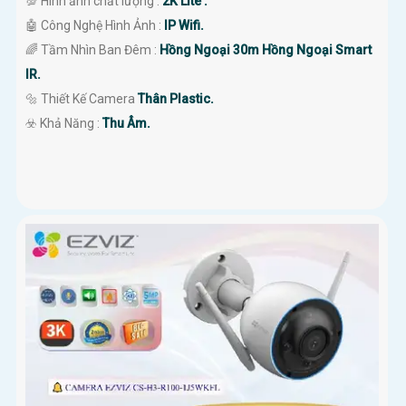
💯 Hình ảnh chất lượng :
2K Lite .
🤖️ Công Nghệ Hình Ảnh :
IP Wifi.
🌈 Tầm Nhìn Ban Đêm :
Hồng Ngoại 30m Hồng Ngoại Smart
IR.
🔩 Thiết Kế Camera
Thân Plastic.
️☣️ Khả Năng :
Thu Âm.