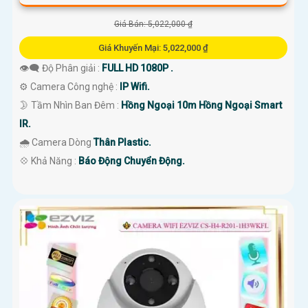
Giá Bán: 5,022,000 ₫
Giá Khuyến Mại: 5,022,000 ₫
👁️‍🗨 Độ Phân giải :
FULL HD 1080P .
⚙ Camera Công nghệ :
IP Wifi.
🌛 Tầm Nhìn Ban Đêm :
Hồng Ngoại 10m Hồng Ngoại Smart
IR.
🌧️ Camera Dòng
Thân Plastic.
️💠 Khả Năng :
Báo Động Chuyển Động.