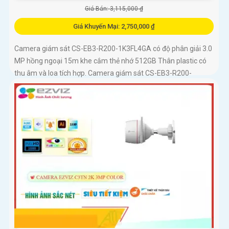
Giá Bán: 3,115,000 ₫
Giá Khuyến Mại: 2,750,000 ₫
Camera giám sát CS-EB3-R200-1K3FL4GA có độ phân giải 3.0
MP hồng ngoại 15m khe cắm thẻ nhớ 512GB Thân plastic có
thu âm và loa tích hợp. Camera giám sát CS-EB3-R200-
1K3FL4GA là...