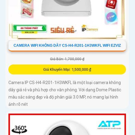
CAMERA WIFI KHÔNG DÂY CS-H4-R201-1H3WKFL WIFI EZVIZ
Giá Bán: 1,700,000 ₫
Giá Khuyến Mại: 1,500,000 ₫
Camera IP CS-H4-R201-1H3WKFL là một loại camera không
dây giá rẻ và phù hợp cho văn phòng. Với dạng Dome Plastic
màu sắc sáng đẹp và độ phân giải 3.0 MP, nó mang lại hình
ảnh rõ nét