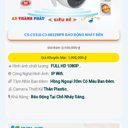
CS-CV310-C3-6B22WFR BÁO ĐỘNG NHÁY ĐÈN
Giá Bán: 2,100,000 ₫
Giá Khuyến Mại: 1,900,000 ₫
☀️ Hình ảnh chất lượng :
FULL HD 1080P .
®️ Công Nghệ Hình Ảnh :
IP Wifi.
🌈 Tầm Nhìn Ban Đêm :
Hồng Ngoại 30m Có Màu Ban Đêm.
🕉️ Camera Thiết Kế
Thân Plastic.
️🎙 Khả Năng :
Báo Động Tại Chỗ Nháy Sáng.