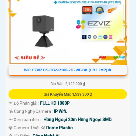
'
WIFI EZVIZ CS-CB2-R100-2D2WF-BK (CB2 2MP) ✲
Giá Bán: 2,199,000 ₫
Giá Khuyến Mại: 1,539,300 ₫
🦉 Độ Phân giải :
FULL HD 1080P .
🕉️ Công Nghệ Camera :
IP Wifi.
🔦 Xem ban đêm :
Hồng Ngoại 20m Hồng Ngoại SMD.
💎 Camera Thiết Kế
Dome Plastic.