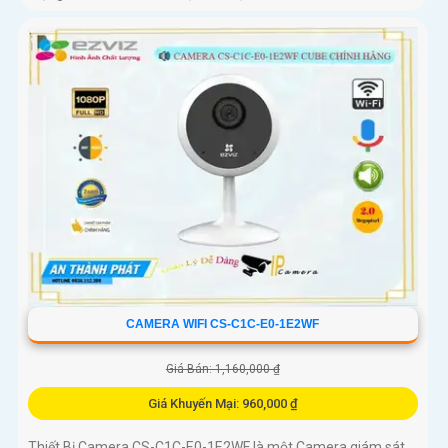
CAMERA WIFI CS-C1C-E0-1E2WF
Giá Bán: 1,160,000 ₫
Giá Khuyến Mại: 960,000 ₫
Thiết Bị Camera CS-C1C-E0-1E2WF là một Camera giám sát