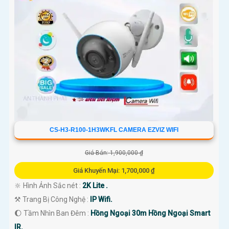
CS-H3-R100-1H3WKFL CAMERA EZVIZ WIFI
Giá Bán: 1,900,000 ₫
Giá Khuyến Mại: 1,700,000 ₫
🔆 Hình Ảnh Sắc nét :
2K Lite .
⚒ Trang Bị Công Nghệ :
IP Wifi.
🌔 Tầm Nhìn Ban Đêm :
Hồng Ngoại 30m Hồng Ngoại Smart
IR.