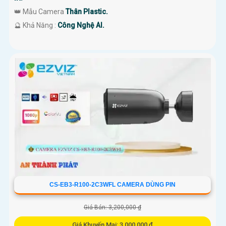
👑 Mẫu Camera
Thân Plastic.
️🔮 Khả Năng :
Công Nghệ AI.
CS-EB3-R100-2C3WFL CAMERA DÙNG PIN
Giá Bán: 3,200,000 ₫
Giá Khuyến Mại: 3,000,000 ₫