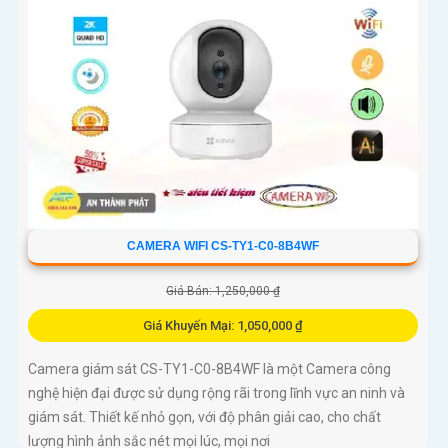
CAMERA WIFI CS-TY1-C0-8B4WF
Giá Bán: 1,250,000 ₫
Giá Khuyến Mại: 1,050,000 ₫
Camera giám sát CS-TY1-C0-8B4WF là một Camera công
nghệ hiện đại được sử dụng rộng rãi trong lĩnh vực an ninh và
giám sát. Thiết kế nhỏ gọn, với độ phân giải cao, cho chất
lượng hình ảnh sắc nét mọi lúc, mọi nơi