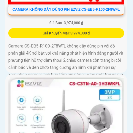
CAMERA KHÔNG DÂY DÙNG PIN EZVIZ CS-EB5-R100-2F8WFL
Giá Bán: 3,974,000 ₫
Giá Khuyến Mại: 3,974,000 ₫
Camera CS-EB5-R100-2F8WFL không dây dùng pin với độ
phân giải 4K nổi bật với khả năng phát hiện hình dáng người và
phương tiện hỗ trợ đàm thoại 2 chiều camera còn trang bị còi
cảnh báo và đèn chớp tăng cường an ninh khi phát hiện sự
xâm nhập camera tích hợp tấm pin năng lượng mặt trời và pin
sạc đạt chuẩn IP65 chống nước và bụi giúp hoạt động bền bỉ
trong mọi điều kiện thời tiết.