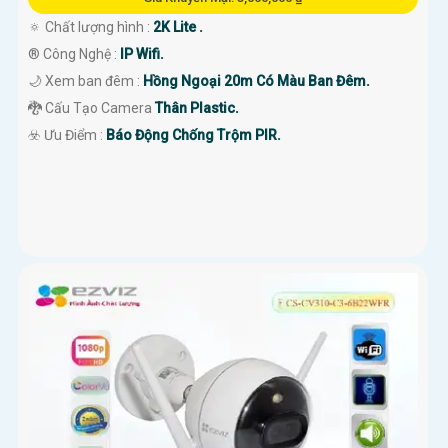
🔅 Chất lượng hình :
2K Lite .
®️ Công Nghệ :
IP Wifi.
🌙 Xem ban đêm :
Hồng Ngoại 20m Có Màu Ban Đêm.
🐉️ Cấu Tạo Camera
Thân Plastic.
️☣️ Ưu Điểm :
Báo Động Chống Trộm PIR.