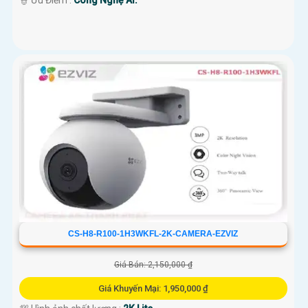
️👮 Ưu Điểm :
Công Nghệ AI.
CS-H8-R100-1H3WKFL-2K-CAMERA-EZVIZ
Giá Bán: 2,150,000 ₫
Giá Khuyến Mại: 1,950,000 ₫