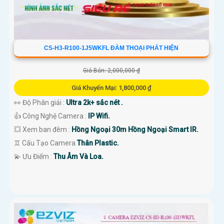
CS-H3-R100-1J5WKFL ĐÀM THOẠI PHÁT HIỆN
Giá Bán: 2,000,000 ₫
Giá Khuyến Mại: 1,800,000 ₫
👀 Độ Phân giải :
Ultra 2k+ sắc nét .
👍 Công Nghệ Camera :
IP Wifi.
💥 Xem ban đêm :
Hồng Ngoại 30m Hồng Ngoại Smart IR.
♊ Cấu Tạo Camera
Thân Plastic.
️💫 Ưu Điểm :
Thu Âm Và Loa.