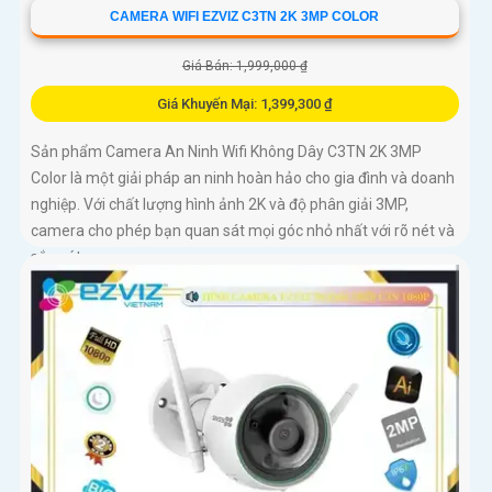
CAMERA WIFI EZVIZ C3TN 2K 3MP COLOR
Giá Bán: 1,999,000 ₫
Giá Khuyến Mại: 1,399,300 ₫
Sản phẩm Camera An Ninh Wifi Không Dây C3TN 2K 3MP
Color là một giải pháp an ninh hoàn hảo cho gia đình và doanh
nghiệp. Với chất lượng hình ảnh 2K và độ phân giải 3MP,
camera cho phép bạn quan sát mọi góc nhỏ nhất với rõ nét và
sắc nét