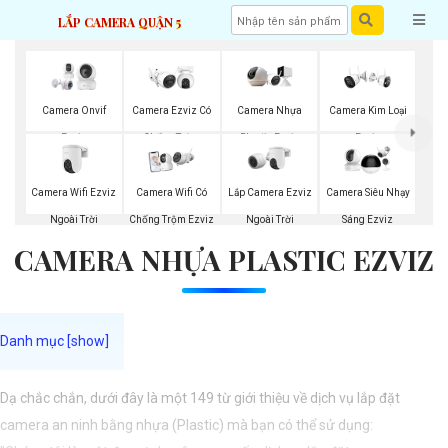
LẮP CAMERA QUẬN 5
Camera Onvif
Camera Ezviz Có
Camera Nhựa
Camera Kim Loại
Ezviz
Chống Trộm
Plastic Ezviz
Ezviz
Camera Wifi Ezviz
Lắp Camera Ezviz
Camera Wifi Có
Camera Siêu Nhạy
Ngoài Trời
Ngoài Trời
Chống Trộm Ezviz
Sáng Ezviz
CAMERA NHỰA PLASTIC EZVIZ
Dạ chắc chắn, dưới đây là một 149 từ giới thiệu về dịch vụ lắp đặt
camera an ninh bằng nhựa (Plastic) mà bạn có thể sử dụng: