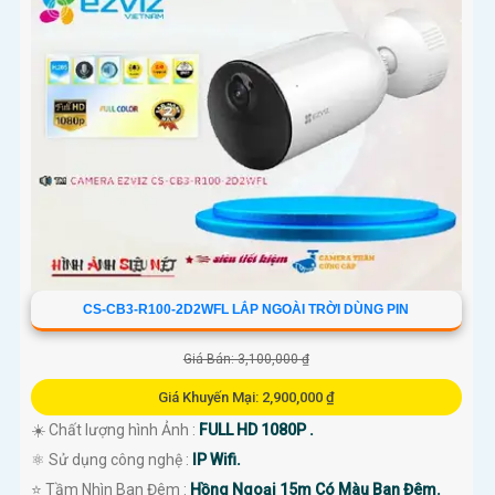
CS-CB3-R100-2D2WFL LẮP NGOÀI TRỜI DÙNG PIN
Giá Bán: 3,100,000 ₫
Giá Khuyến Mại: 2,900,000 ₫
☀️ Chất lượng hình Ảnh :
FULL HD 1080P .
⚛️ Sử dụng công nghệ :
IP Wifi.
⭐ Tầm Nhìn Ban Đêm :
Hồng Ngoại 15m Có Màu Ban Đêm.