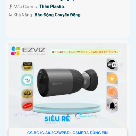
🗜️ Mẫu Camera
Thân Plastic.
️💫 Khả Năng :
Báo Động Chuyển Động.
CS-BC1C-A0-2C2WPBDL CAMERA DÙNG PIN