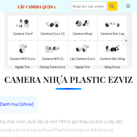
LẮP CAMERA QUẬN 5
Camera Onvif
Camera Ezviz Có
Camera Nhựa
Camera Kim Loại
Ezviz
Chống Trộm
Plastic Ezviz
Ezviz
Camera Wifi Ezviz
Lắp Camera Ezviz
Camera Wifi Có
Camera Siêu Nhạy
Ngoài Trời
Ngoài Trời
Chống Trộm Ezviz
Sáng Ezviz
CAMERA NHỰA PLASTIC EZVIZ
Dạ chắc chắn, dưới đây là một 149 từ giới thiệu về dịch vụ lắp đặt
camera an ninh bằng nhựa (Plastic) mà bạn có thể sử dụng: