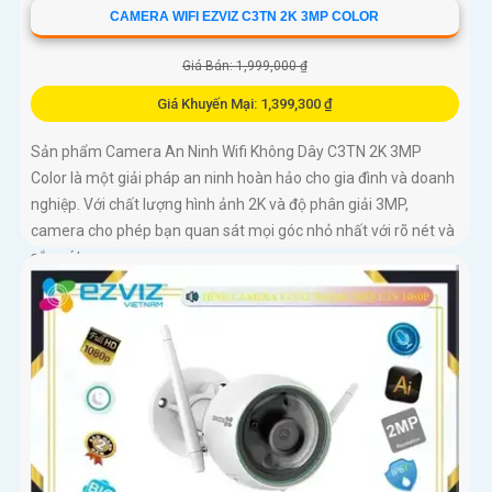
CAMERA WIFI EZVIZ C3TN 2K 3MP COLOR
Giá Bán: 1,999,000 ₫
Giá Khuyến Mại: 1,399,300 ₫
Sản phẩm Camera An Ninh Wifi Không Dây C3TN 2K 3MP
Color là một giải pháp an ninh hoàn hảo cho gia đình và doanh
nghiệp. Với chất lượng hình ảnh 2K và độ phân giải 3MP,
camera cho phép bạn quan sát mọi góc nhỏ nhất với rõ nét và
sắc nét