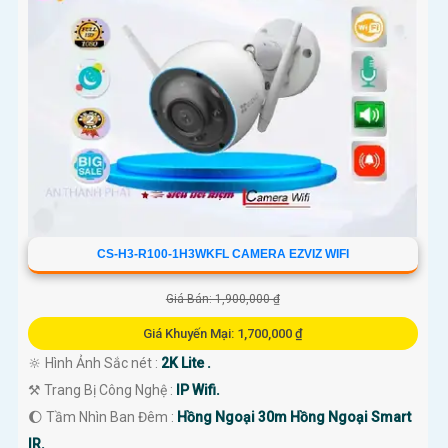
CS-H3-R100-1H3WKFL CAMERA EZVIZ WIFI
Giá Bán: 1,900,000 ₫
Giá Khuyến Mại: 1,700,000 ₫
🔆 Hình Ảnh Sắc nét :
2K Lite .
⚒ Trang Bị Công Nghệ :
IP Wifi.
🌔 Tầm Nhìn Ban Đêm :
Hồng Ngoại 30m Hồng Ngoại Smart
IR.