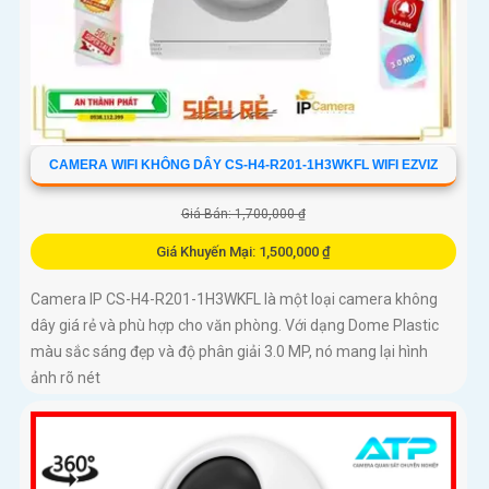
CAMERA WIFI KHÔNG DÂY CS-H4-R201-1H3WKFL WIFI EZVIZ
Giá Bán: 1,700,000 ₫
Giá Khuyến Mại: 1,500,000 ₫
Camera IP CS-H4-R201-1H3WKFL là một loại camera không
dây giá rẻ và phù hợp cho văn phòng. Với dạng Dome Plastic
màu sắc sáng đẹp và độ phân giải 3.0 MP, nó mang lại hình
ảnh rõ nét