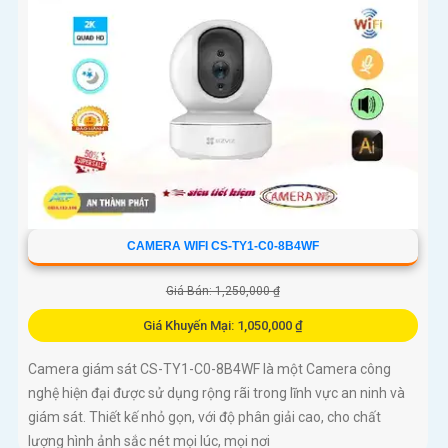
CAMERA WIFI CS-TY1-C0-8B4WF
Giá Bán: 1,250,000 ₫
Giá Khuyến Mại: 1,050,000 ₫
Camera giám sát CS-TY1-C0-8B4WF là một Camera công
nghệ hiện đại được sử dụng rộng rãi trong lĩnh vực an ninh và
giám sát. Thiết kế nhỏ gọn, với độ phân giải cao, cho chất
lượng hình ảnh sắc nét mọi lúc, mọi nơi