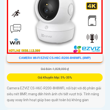
CAMERA WI-FI EZVIZ CS-H6C-R200-8H8WFL (8MP)
Giá Bán: 1,828,000 ₫
Giá Khuyến Mại: 5%-35%
Camera EZVIZ CS-H6C-R200-8H8WFL nổi bật với độ phân giải
siêu nét 8MP, mang đến hình ảnh chi tiết vượt trội. Tính năng
quay xoay linh hoạt giúp bao quát toàn bộ không gian