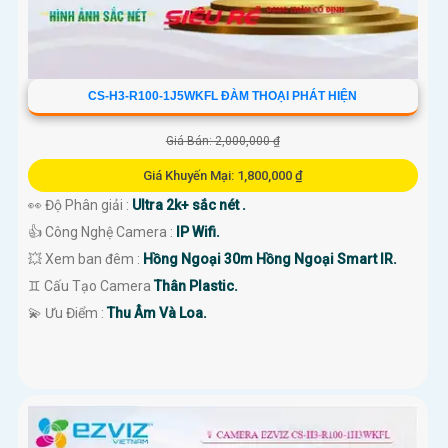
CS-H3-R100-1J5WKFL ĐÀM THOẠI PHÁT HIỆN
Giá Bán: 2,000,000 ₫
Giá Khuyến Mại: 1,800,000 ₫
👀 Độ Phân giải :
Ultra 2k+ sắc nét .
👍 Công Nghệ Camera :
IP Wifi.
💥 Xem ban đêm :
Hồng Ngoại 30m Hồng Ngoại Smart IR.
♊ Cấu Tạo Camera
Thân Plastic.
️💫 Ưu Điểm :
Thu Âm Và Loa.