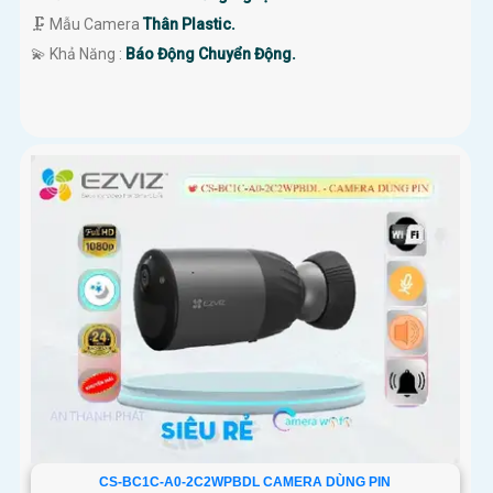
🗜️ Mẫu Camera
Thân Plastic.
️💫 Khả Năng :
Báo Động Chuyển Động.
CS-BC1C-A0-2C2WPBDL CAMERA DÙNG PIN