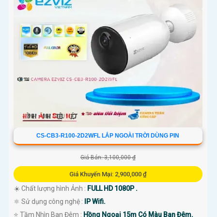
CS-CB3-R100-2D2WFL LẮP NGOÀI TRỜI DÙNG PIN
Giá Bán: 3,100,000 ₫
Giá Khuyến Mại: 2,900,000 ₫
☀️ Chất lượng hình Ảnh :
FULL HD 1080P .
⚛️ Sử dụng công nghệ :
IP Wifi.
⭐ Tầm Nhìn Ban Đêm :
Hồng Ngoại 15m Có Màu Ban Đêm.