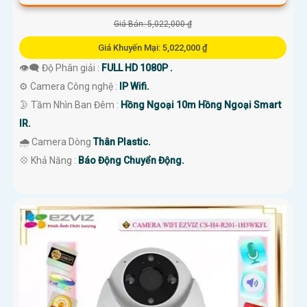
Giá Bán: 5,022,000 ₫
Giá Khuyến Mại: 5,022,000 ₫
👁️‍🗨 Độ Phân giải :
FULL HD 1080P .
⚙ Camera Công nghệ :
IP Wifi.
🌛 Tầm Nhìn Ban Đêm :
Hồng Ngoại 10m Hồng Ngoại Smart
IR.
🌧️ Camera Dòng
Thân Plastic.
️💠 Khả Năng :
Báo Động Chuyển Động.