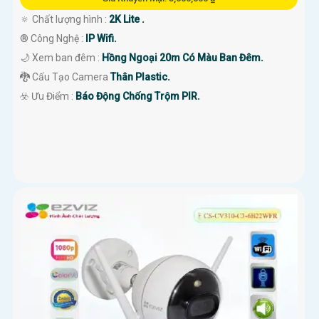
🔅 Chất lượng hình :
2K Lite .
®️ Công Nghệ :
IP Wifi.
🌙 Xem ban đêm :
Hồng Ngoại 20m Có Màu Ban Đêm.
🐉️ Cấu Tạo Camera
Thân Plastic.
️☣️ Ưu Điểm :
Báo Động Chống Trộm PIR.