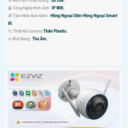
💯 Hình ảnh chất lượng :
2K Lite .
🤖️ Công Nghệ Hình Ảnh :
IP Wifi.
🌈 Tầm Nhìn Ban Đêm :
Hồng Ngoại 30m Hồng Ngoại Smart
IR.
🔩 Thiết Kế Camera
Thân Plastic.
️☣️ Khả Năng :
Thu Âm.