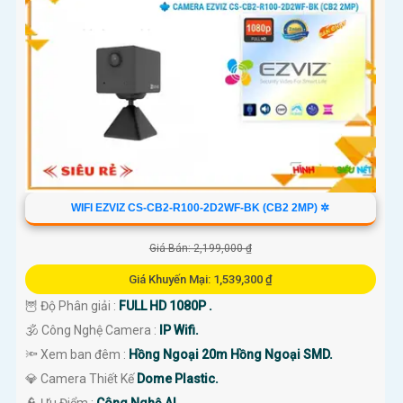
'
WIFI EZVIZ CS-CB2-R100-2D2WF-BK (CB2 2MP) ✲
Giá Bán: 2,199,000 ₫
Giá Khuyến Mại: 1,539,300 ₫
🦉 Độ Phân giải :
FULL HD 1080P .
🕉️ Công Nghệ Camera :
IP Wifi.
🔦 Xem ban đêm :
Hồng Ngoại 20m Hồng Ngoại SMD.
💎 Camera Thiết Kế
Dome Plastic.