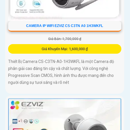
CAMERA IP WIFI EZVIZ CS C3TN A0 1H3WKFL
Giá Bán: 1,700,000 ₫
Giá Khuyến Mại: 1,600,000 ₫
Thiết Bị Camera CS-C3TN-A0-1H3WKFL là một Camera độ
phân giải cao đáng tin cậy và chất lượng. Với công nghệ
Progressive Scan CMOS, hình ảnh thu được mang đến cho
người dùng sự tươi sáng và rõ nét