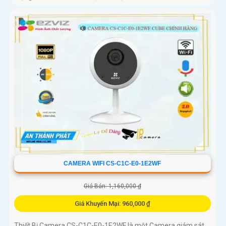
CAMERA WIFI CS-C1C-E0-1E2WF
Giá Bán: 1,160,000 ₫
Giá Khuyến Mại: 960,000 ₫
Thiết Bị Camera CS-C1C-E0-1E2WF là một Camera giám sát