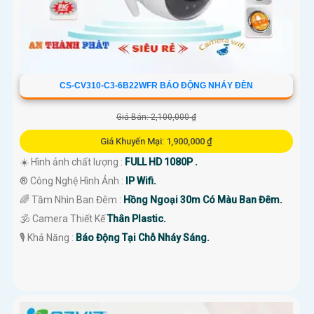
CS-CV310-C3-6B22WFR BÁO ĐỘNG NHÁY ĐÈN
Giá Bán: 2,100,000 ₫
Giá Khuyến Mại: 1,900,000 ₫
☀️ Hình ảnh chất lượng :
FULL HD 1080P .
®️ Công Nghệ Hình Ảnh :
IP Wifi.
🌈 Tầm Nhìn Ban Đêm :
Hồng Ngoại 30m Có Màu Ban Đêm.
🕉️ Camera Thiết Kế
Thân Plastic.
️🎙 Khả Năng :
Báo Động Tại Chỗ Nháy Sáng.