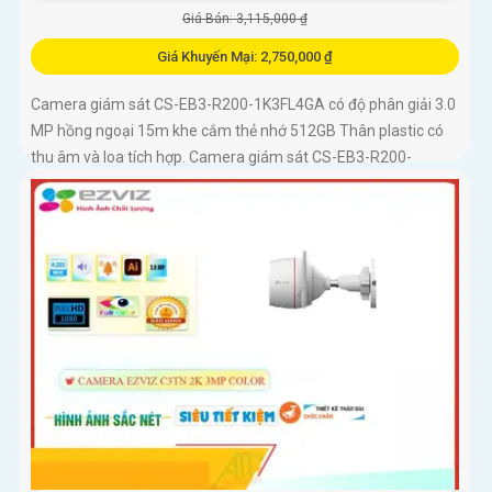
Giá Bán: 3,115,000 ₫
Giá Khuyến Mại: 2,750,000 ₫
Camera giám sát CS-EB3-R200-1K3FL4GA có độ phân giải 3.0
MP hồng ngoại 15m khe cắm thẻ nhớ 512GB Thân plastic có
thu âm và loa tích hợp. Camera giám sát CS-EB3-R200-
1K3FL4GA là...