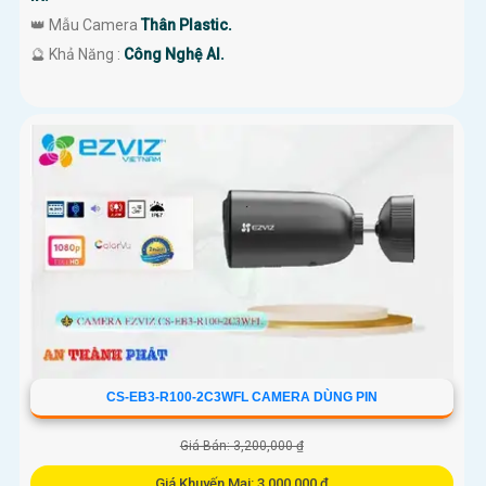
👑 Mẫu Camera
Thân Plastic.
️🔮 Khả Năng :
Công Nghệ AI.
CS-EB3-R100-2C3WFL CAMERA DÙNG PIN
Giá Bán: 3,200,000 ₫
Giá Khuyến Mại: 3,000,000 ₫