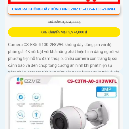
CAMERA KHÔNG DÂY DÙNG PIN EZVIZ CS-EB5-R100-2F8WFL
Giá Bán: 3,974,000 ₫
Giá Khuyến Mại: 3,974,000 ₫
Camera CS-EB5-R100-2F8WFL không dây dùng pin với độ
phân giải 4K nổi bật với khả năng phát hiện hình dáng người và
phương tiện hỗ trợ đàm thoại 2 chiều camera còn trang bị còi
cảnh báo và đèn chớp tăng cường an ninh khi phát hiện sự
xâm nhập camera tích hợp tấm pin năng lượng mặt trời và pin
sạc đạt chuẩn IP65 chống nước và bụi giúp hoạt động bền bỉ
trong mọi điều kiện thời tiết.