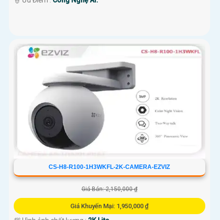
️👮 Ưu Điểm :
Công Nghệ AI.
CS-H8-R100-1H3WKFL-2K-CAMERA-EZVIZ
Giá Bán: 2,150,000 ₫
Giá Khuyến Mại: 1,950,000 ₫