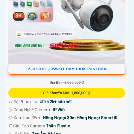
CS-H3-R100-1J5WKFL ĐÀM THOẠI PHÁT HIỆN
Giá Bán: 2,000,000 ₫
Giá Khuyến Mại: 1,800,000 ₫
👀 Độ Phân giải :
Ultra 2k+ sắc nét .
👍 Công Nghệ Camera :
IP Wifi.
💥 Xem ban đêm :
Hồng Ngoại 30m Hồng Ngoại Smart IR.
♊ Cấu Tạo Camera
Thân Plastic.