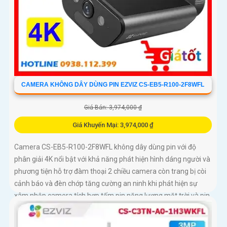
CAMERA KHÔNG DÂY DÙNG PIN EZVIZ CS-EB5-R100-2F8WFL
Giá Bán: 3,974,000 ₫
Giá Khuyến Mại: 3,974,000 ₫
Camera CS-EB5-R100-2F8WFL không dây dùng pin với độ
phân giải 4K nổi bật với khả năng phát hiện hình dáng người và
phương tiện hỗ trợ đàm thoại 2 chiều camera còn trang bị còi
cảnh báo và đèn chớp tăng cường an ninh khi phát hiện sự
xâm nhập camera tích hợp tấm pin năng lượng mặt trời và pin
sạc đạt chuẩn IP65 chống nước và bụi giúp hoạt động bền bỉ
trong mọi điều kiện thời tiết.