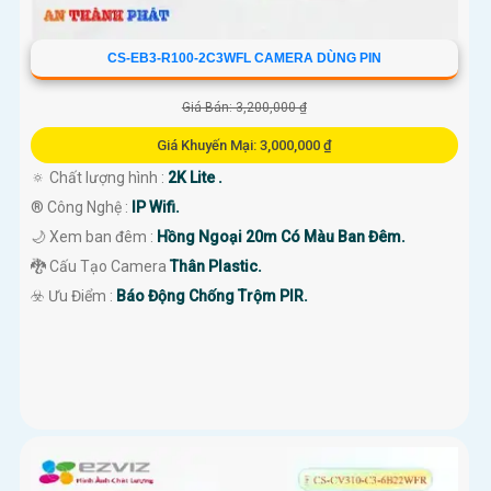
CS-EB3-R100-2C3WFL CAMERA DÙNG PIN
Giá Bán: 3,200,000 ₫
Giá Khuyến Mại: 3,000,000 ₫
🔅 Chất lượng hình :
2K Lite .
®️ Công Nghệ :
IP Wifi.
🌙 Xem ban đêm :
Hồng Ngoại 20m Có Màu Ban Đêm.
🐉️ Cấu Tạo Camera
Thân Plastic.
️☣️ Ưu Điểm :
Báo Động Chống Trộm PIR.