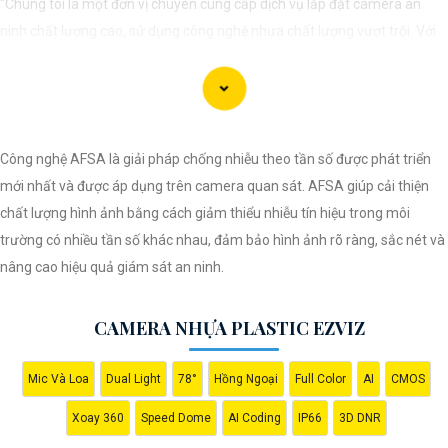
"Chúng tôi là một đơn vị chuyên cung cấp dịch vụ lắp đặt camera an
ninh chất lượng cao, sử dụng công nghệ nhựa chất lượng vượt trội. Với
đội ngũ kỹ thuật viên chuyên nghiệp, chúng tôi cam kết mang đến cho
khách hàng sự an tâm và yên tâm về an ninh tại mọi không gian. Hệ
thống camera nhựa của chúng An Thành Phát Không chỉ mang lại hình
ảnh rõ nét mà còn sở hữu tính năng chống thấm nước, chống va đập
Công nghệ AFSA là giải pháp chống nhiễu theo tần số được phát triển
hiệu quả. Đến với chúng tôi, quý khách sẽ được tư vấn kỹ lưỡng và lựa
mới nhất và được áp dụng trên camera quan sát. AFSA giúp cải thiện
chọn giải pháp an ninh tốt nhất cho gia đình, cửa hàng hoặc doanh
chất lượng hình ảnh bằng cách giảm thiểu nhiễu tín hiệu trong môi
nghiệp của mình. Hãy để chúng tôi giúp bạn bảo vệ mọi khoảnh khắc
trường có nhiều tần số khác nhau, đảm bảo hình ảnh rõ ràng, sắc nét và
quan trọng."
nâng cao hiệu quả giám sát an ninh.
CAMERA NHỰA PLASTIC EZVIZ
Mic Và Loa
Dual Light
78°
Hồng Ngoại
Full Color
AI
CMOS
Xoay 360
Speed Dome
AI Coding
IP66
3D DNR