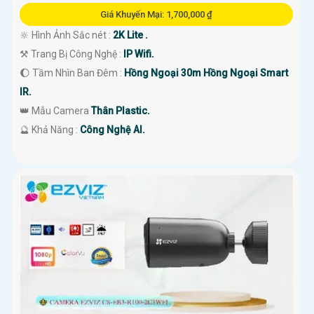
Giá Khuyến Mại: 1,700,000 ₫
🔆 Hình Ảnh Sắc nét :
2K Lite .
⚒ Trang Bị Công Nghệ :
IP Wifi.
🌔 Tầm Nhìn Ban Đêm :
Hồng Ngoại 30m Hồng Ngoại Smart
IR.
👑 Mẫu Camera
Thân Plastic.
️🔮 Khả Năng :
Công Nghệ AI.