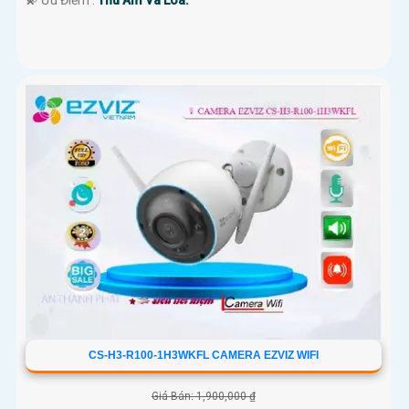
️💫 Ưu Điểm :
Thu Âm Và Loa.
CS-H3-R100-1H3WKFL CAMERA EZVIZ WIFI
Giá Bán: 1,900,000 ₫