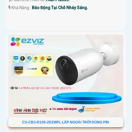
️🎙 Khả Năng :
Báo Động Tại Chỗ Nháy Sáng.
CS-CB3-R100-2D2WFL LẮP NGOÀI TRỜI DÙNG PIN