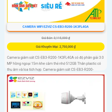
CAMERA WIFI EZVIZ CS-EB3-R200-1K3FL4GA
Giá Bán: 3,115,000 ₫
Giá Khuyến Mại: 2,750,000 ₫
Camera giám sát CS-EB3-R200-1K3FL4GA có độ phân giải 3.0
MP hồng ngoại 15m khe cắm thẻ nhớ 512GB Thân plastic có
thu âm và loa tích hợp. Camera giám sát CS-EB3-R200-
1K3FL4GA là...