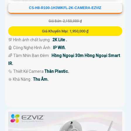
CS-H8-R100-1H3WKFL-2K-CAMERA-EZVIZ
Giá Bán: 2,150,000 ₫
Giá Khuyến Mại: 1,950,000 ₫
💯 Hình ảnh chất lượng :
2K Lite .
🤖️ Công Nghệ Hình Ảnh :
IP Wifi.
🌈 Tầm Nhìn Ban Đêm :
Hồng Ngoại 30m Hồng Ngoại Smart
IR.
🔩 Thiết Kế Camera
Thân Plastic.
️☣️ Khả Năng :
Thu Âm.