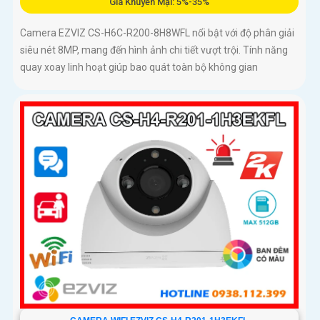
Giá Khuyến Mại: 5%-35%
Camera EZVIZ CS-H6C-R200-8H8WFL nổi bật với độ phân giải
siêu nét 8MP, mang đến hình ảnh chi tiết vượt trội. Tính năng
quay xoay linh hoạt giúp bao quát toàn bộ không gian