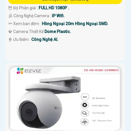
🦉 Độ Phân giải :
FULL HD 1080P .
🕉️ Công Nghệ Camera :
IP Wifi.
🔦 Xem ban đêm :
Hồng Ngoại 20m Hồng Ngoại SMD.
💎 Camera Thiết Kế
Dome Plastic.
️👮 Ưu Điểm :
Công Nghệ AI.