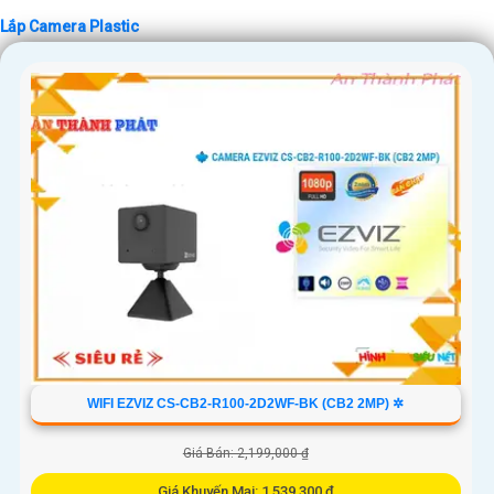
Lắp Camera Plastic
'
WIFI EZVIZ CS-CB2-R100-2D2WF-BK (CB2 2MP) ✲
Giá Bán: 2,199,000 ₫
Giá Khuyến Mại: 1,539,300 ₫