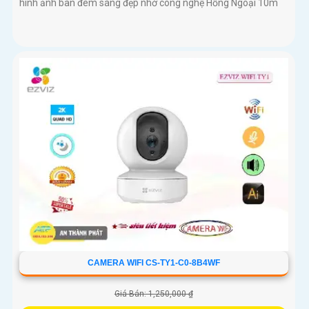
hình ảnh ban đêm sáng đẹp nhờ công nghệ Hồng Ngoại 10m
CAMERA WIFI CS-TY1-C0-8B4WF
Giá Bán: 1,250,000 ₫