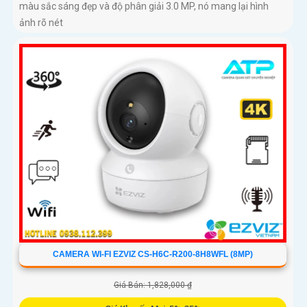
màu sắc sáng đẹp và độ phân giải 3.0 MP, nó mang lại hình
ảnh rõ nét
CAMERA WI-FI EZVIZ CS-H6C-R200-8H8WFL (8MP)
Giá Bán: 1,828,000 ₫