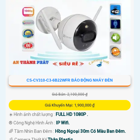
CS-CV310-C3-6B22WFR BÁO ĐỘNG NHÁY ĐÈN
Giá Bán: 2,100,000 ₫
Giá Khuyến Mại: 1,900,000 ₫
☀️ Hình ảnh chất lượng :
FULL HD 1080P .
®️ Công Nghệ Hình Ảnh :
IP Wifi.
🌈 Tầm Nhìn Ban Đêm :
Hồng Ngoại 30m Có Màu Ban Đêm.
🕉️ Camera Thiết Kế
Thân Plastic.