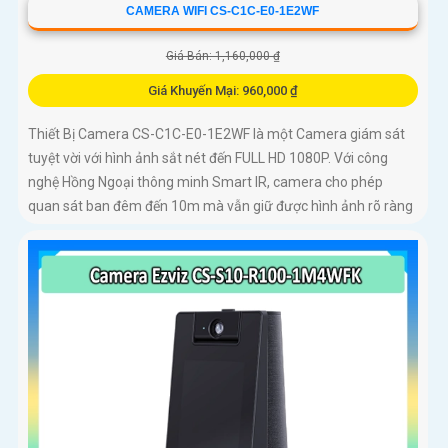
CAMERA WIFI CS-C1C-E0-1E2WF
Giá Bán: 1,160,000 ₫
Giá Khuyến Mại: 960,000 ₫
Thiết Bị Camera CS-C1C-E0-1E2WF là một Camera giám sát
tuyệt vời với hình ảnh sắt nét đến FULL HD 1080P. Với công
nghệ Hồng Ngoại thông minh Smart IR, camera cho phép
quan sát ban đêm đến 10m mà vẫn giữ được hình ảnh rõ ràng