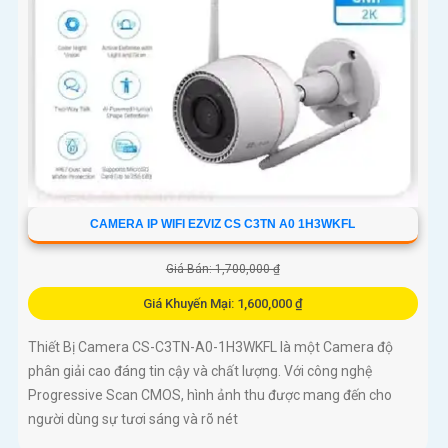
CAMERA IP WIFI EZVIZ CS C3TN A0 1H3WKFL
Giá Bán: 1,700,000 ₫
Giá Khuyến Mại: 1,600,000 ₫
Thiết Bị Camera CS-C3TN-A0-1H3WKFL là một Camera độ
phân giải cao đáng tin cậy và chất lượng. Với công nghệ
Progressive Scan CMOS, hình ảnh thu được mang đến cho
người dùng sự tươi sáng và rõ nét