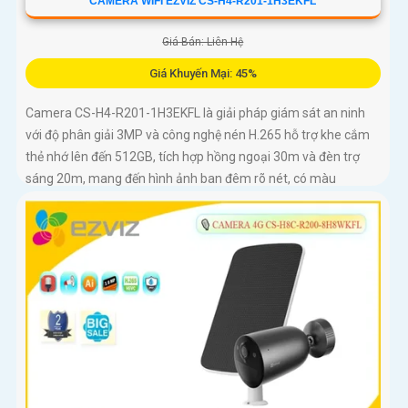
CAMERA WIFI EZVIZ CS-H4-R201-1H3EKFL
Giá Bán: Liên Hệ
Giá Khuyến Mại: 45%
Camera CS-H4-R201-1H3EKFL là giải pháp giám sát an ninh
với độ phân giải 3MP và công nghệ nén H.265 hỗ trợ khe cắm
thẻ nhớ lên đến 512GB, tích hợp hồng ngoại 30m và đèn trợ
sáng 20m, mang đến hình ảnh ban đêm rõ nét, có màu