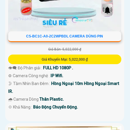
CS-BC1C-A0-2C2WPBDL CAMERA DÙNG PIN
Giá Bán: 5,022,000 ₫
Giá Khuyến Mại: 5,022,000 ₫
👁️‍🗨 Độ Phân giải :
FULL HD 1080P .
⚙ Camera Công nghệ :
IP Wifi.
🌛 Tầm Nhìn Ban Đêm :
Hồng Ngoại 10m Hồng Ngoại Smart
IR.
🌧️ Camera Dòng
Thân Plastic.
️💠 Khả Năng :
Báo Động Chuyển Động.