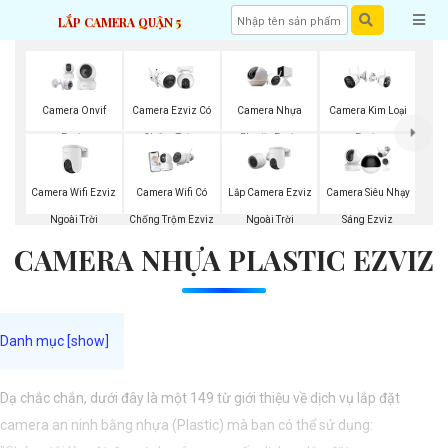
LẮP CAMERA QUẬN 5
Camera Onvif
Camera Ezviz Có
Camera Nhựa
Camera Kim Loại
Ezviz
Chống Trộm
Plastic Ezviz
Ezviz
Camera Wifi Ezviz
Lắp Camera Ezviz
Camera Wifi Có
Camera Siêu Nhạy
Ngoài Trời
Ngoài Trời
Chống Trộm Ezviz
Sáng Ezviz
CAMERA NHỰA PLASTIC EZVIZ
Dạ chắc chắn, dưới đây là một 149 từ giới thiệu về dịch vụ lắp đặt
camera an ninh bằng nhựa (Plastic) mà bạn có thể sử dụng: