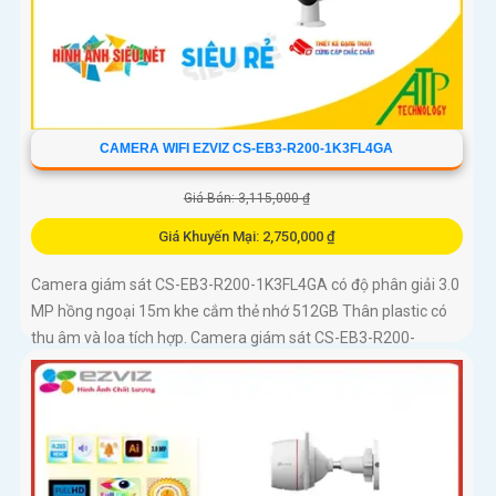
CAMERA WIFI EZVIZ CS-EB3-R200-1K3FL4GA
Giá Bán: 3,115,000 ₫
Giá Khuyến Mại: 2,750,000 ₫
Camera giám sát CS-EB3-R200-1K3FL4GA có độ phân giải 3.0
MP hồng ngoại 15m khe cắm thẻ nhớ 512GB Thân plastic có
thu âm và loa tích hợp. Camera giám sát CS-EB3-R200-
1K3FL4GA là...