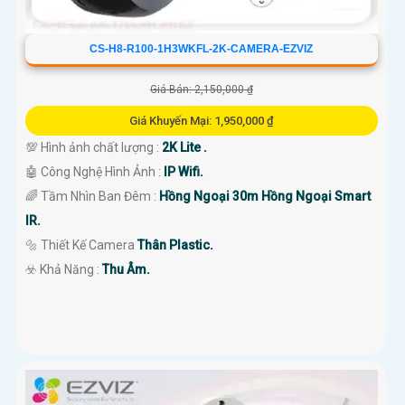
CS-H8-R100-1H3WKFL-2K-CAMERA-EZVIZ
Giá Bán: 2,150,000 ₫
Giá Khuyến Mại: 1,950,000 ₫
💯 Hình ảnh chất lượng :
2K Lite .
🤖️ Công Nghệ Hình Ảnh :
IP Wifi.
🌈 Tầm Nhìn Ban Đêm :
Hồng Ngoại 30m Hồng Ngoại Smart
IR.
🔩 Thiết Kế Camera
Thân Plastic.
️☣️ Khả Năng :
Thu Âm.