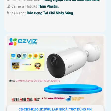
🕉️ Camera Thiết Kế
Thân Plastic.
️🎙 Khả Năng :
Báo Động Tại Chỗ Nháy Sáng.
CS-CB3-R100-2D2WFL LẮP NGOÀI TRỜI DÙNG PIN