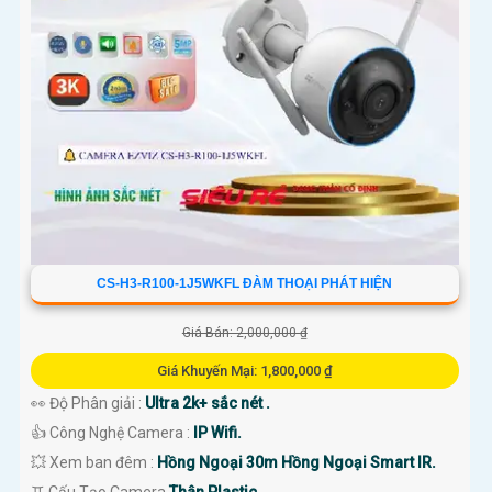
CS-H3-R100-1J5WKFL ĐÀM THOẠI PHÁT HIỆN
Giá Bán: 2,000,000 ₫
Giá Khuyến Mại: 1,800,000 ₫
👀 Độ Phân giải :
Ultra 2k+ sắc nét .
👍 Công Nghệ Camera :
IP Wifi.
💥 Xem ban đêm :
Hồng Ngoại 30m Hồng Ngoại Smart IR.