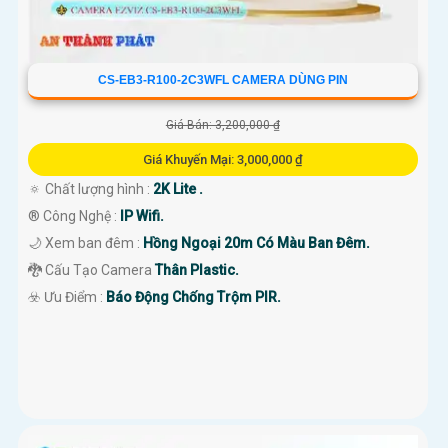
CS-EB3-R100-2C3WFL CAMERA DÙNG PIN
Giá Bán: 3,200,000 ₫
Giá Khuyến Mại: 3,000,000 ₫
🔅 Chất lượng hình :
2K Lite .
®️ Công Nghệ :
IP Wifi.
🌙 Xem ban đêm :
Hồng Ngoại 20m Có Màu Ban Đêm.
🐉️ Cấu Tạo Camera
Thân Plastic.
️☣️ Ưu Điểm :
Báo Động Chống Trộm PIR.