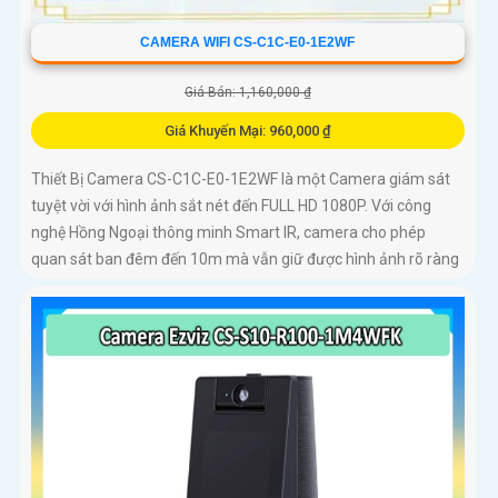
CAMERA WIFI CS-C1C-E0-1E2WF
Giá Bán: 1,160,000 ₫
Giá Khuyến Mại: 960,000 ₫
Thiết Bị Camera CS-C1C-E0-1E2WF là một Camera giám sát
tuyệt vời với hình ảnh sắt nét đến FULL HD 1080P. Với công
nghệ Hồng Ngoại thông minh Smart IR, camera cho phép
quan sát ban đêm đến 10m mà vẫn giữ được hình ảnh rõ ràng