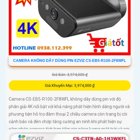
CAMERA KHÔNG DÂY DÙNG PIN EZVIZ CS-EB5-R100-2F8WFL
Giá Bán: 3,974,000 ₫
Giá Khuyến Mại: 3,974,000 ₫
Camera CS-EB5-R100-2F8WFL không dây dùng pin với độ
phân giải 4K nổi bật với khả năng phát hiện hình dáng người và
phương tiện hỗ trợ đàm thoại 2 chiều camera còn trang bị còi
cảnh báo và đèn chớp tăng cường an ninh khi phát hiện sự
xâm nhập camera tích hợp tấm pin năng lượng mặt trời và pin
sạc đạt chuẩn IP65 chống nước và bụi giúp hoạt động bền bỉ