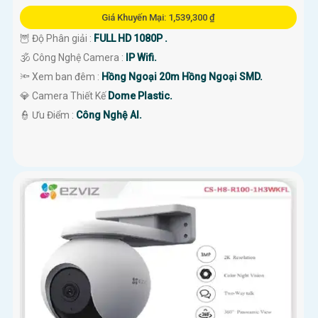
Giá Khuyến Mại: 1,539,300 ₫
🦉 Độ Phân giải :
FULL HD 1080P .
🕉️ Công Nghệ Camera :
IP Wifi.
🔦 Xem ban đêm :
Hồng Ngoại 20m Hồng Ngoại SMD.
💎 Camera Thiết Kế
Dome Plastic.
️👮 Ưu Điểm :
Công Nghệ AI.