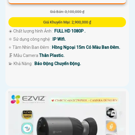
Giá Bán: 3,100,000 ₫
Giá Khuyến Mại: 2,900,000 ₫
☀️ Chất lượng hình Ảnh :
FULL HD 1080P .
⚛️ Sử dụng công nghệ :
IP Wifi.
⭐ Tầm Nhìn Ban Đêm :
Hồng Ngoại 15m Có Màu Ban Đêm.
🗜️ Mẫu Camera
Thân Plastic.
️💫 Khả Năng :
Báo Động Chuyển Động.