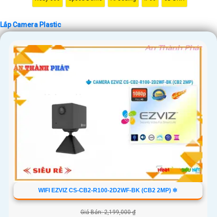
Lắp Camera Plastic
'
WIFI EZVIZ CS-CB2-R100-2D2WF-BK (CB2 2MP) ✲
Giá Bán: 2,199,000 ₫