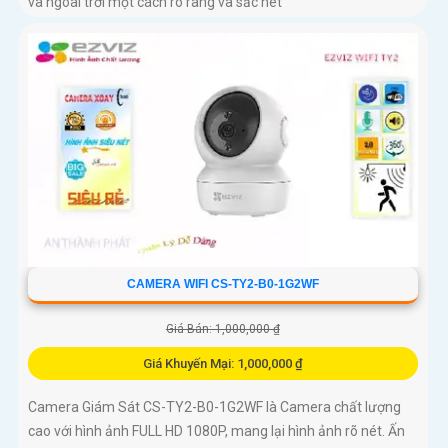
và ngoài trời một cách rõ ràng và sắc nét
CAMERA WIFI CS-TY2-B0-1G2WF
Giá Bán: 1,000,000 ₫
Giá Khuyến Mại: 1,000,000 ₫
Camera Giám Sát CS-TY2-B0-1G2WF là Camera chất lượng
cao với hình ảnh FULL HD 1080P, mang lại hình ảnh rõ nét. Ấn