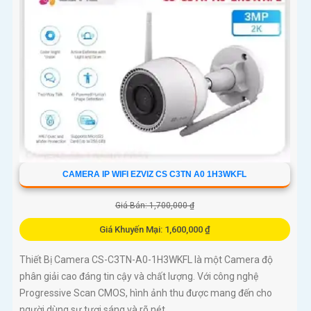
trong mọi điều kiện thời tiết.
CAMERA IP WIFI EZVIZ CS C3TN A0 1H3WKFL
Giá Bán: 1,700,000 ₫
Giá Khuyến Mại: 1,600,000 ₫
Thiết Bị Camera CS-C3TN-A0-1H3WKFL là một Camera độ
phân giải cao đáng tin cậy và chất lượng. Với công nghệ
Progressive Scan CMOS, hình ảnh thu được mang đến cho
người dùng sự tươi sáng và rõ nét