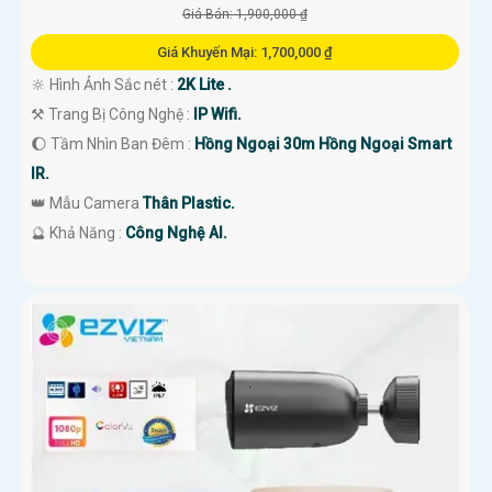
Giá Bán: 1,900,000 ₫
Giá Khuyến Mại: 1,700,000 ₫
🔆 Hình Ảnh Sắc nét :
2K Lite .
⚒ Trang Bị Công Nghệ :
IP Wifi.
🌔 Tầm Nhìn Ban Đêm :
Hồng Ngoại 30m Hồng Ngoại Smart
IR.
👑 Mẫu Camera
Thân Plastic.
️🔮 Khả Năng :
Công Nghệ AI.