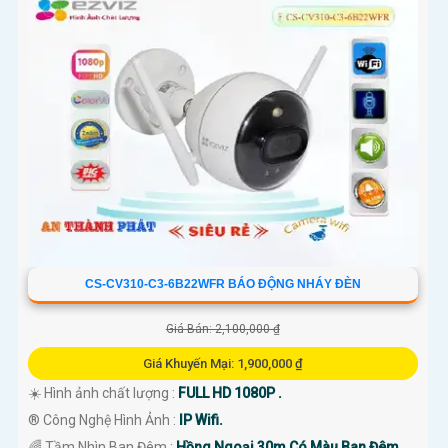
CS-CV310-C3-6B22WFR BÁO ĐỘNG NHÁY ĐÈN
Giá Bán: 2,100,000 ₫
Giá Khuyến Mại: 1,900,000 ₫
☀️ Hình ảnh chất lượng :
FULL HD 1080P .
®️ Công Nghệ Hình Ảnh :
IP Wifi.
🌈 Tầm Nhìn Ban Đêm :
Hồng Ngoại 30m Có Màu Ban Đêm.