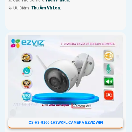
♊ Cấu Tạo Camera
Thân Plastic.
️💫 Ưu Điểm :
Thu Âm Và Loa.
CS-H3-R100-1H3WKFL CAMERA EZVIZ WIFI