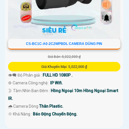
CS-BC1C-A0-2C2WPBDL CAMERA DÙNG PIN
Giá Bán: 5,022,000 ₫
Giá Khuyến Mại: 5,022,000 ₫
👁️‍🗨 Độ Phân giải :
FULL HD 1080P .
⚙ Camera Công nghệ :
IP Wifi.
🌛 Tầm Nhìn Ban Đêm :
Hồng Ngoại 10m Hồng Ngoại Smart
IR.
🌧️ Camera Dòng
Thân Plastic.
️💠 Khả Năng :
Báo Động Chuyển Động.