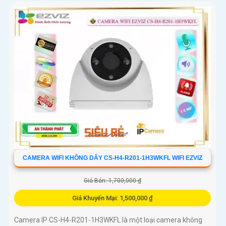
CAMERA WIFI KHÔNG DÂY CS-H4-R201-1H3WKFL WIFI EZVIZ
Giá Bán: 1,700,000 ₫
Giá Khuyến Mại: 1,500,000 ₫
Camera IP CS-H4-R201-1H3WKFL là một loại camera không