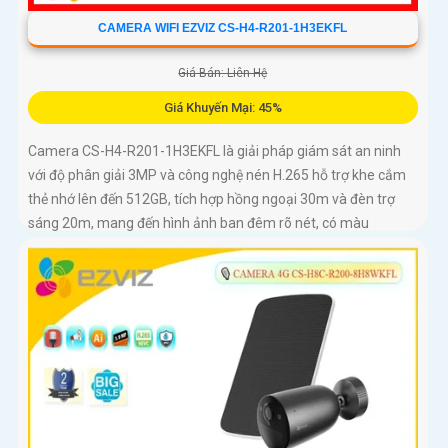
CAMERA WIFI EZVIZ CS-H4-R201-1H3EKFL
Giá Bán: Liên Hệ
Giá Khuyến Mại: 45%
Camera CS-H4-R201-1H3EKFL là giải pháp giám sát an ninh
với độ phân giải 3MP và công nghệ nén H.265 hỗ trợ khe cắm
thẻ nhớ lên đến 512GB, tích hợp hồng ngoại 30m và đèn trợ
sáng 20m, mang đến hình ảnh ban đêm rõ nét, có màu