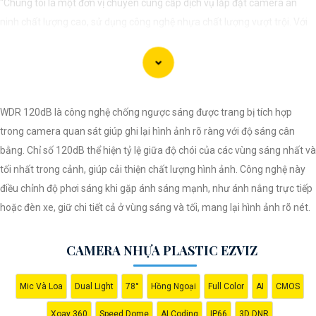
"Chúng tôi là một đơn vị chuyên cung cấp dịch vụ lắp đặt camera an
ninh chất lượng cao, sử dụng công nghệ nhựa chất lượng vượt trội. Với
đội ngũ kỹ thuật viên chuyên nghiệp, chúng tôi cam kết mang đến cho
khách hàng sự an tâm và yên tâm về an ninh tại mọi không gian. Hệ
thống camera nhựa của chúng An Thành Phát Không chỉ mang lại hình
ảnh rõ nét mà còn sở hữu tính năng chống thấm nước, chống va đập
WDR 120dB là công nghệ chống ngược sáng được trang bị tích hợp
hiệu quả. Đến với chúng tôi, quý khách sẽ được tư vấn kỹ lưỡng và lựa
trong camera quan sát giúp ghi lại hình ảnh rõ ràng với độ sáng cân
chọn giải pháp an ninh tốt nhất cho gia đình, cửa hàng hoặc doanh
bằng. Chỉ số 120dB thể hiện tỷ lệ giữa độ chói của các vùng sáng nhất và
nghiệp của mình. Hãy để chúng tôi giúp bạn bảo vệ mọi khoảnh khắc
tối nhất trong cảnh, giúp cải thiện chất lượng hình ảnh. Công nghệ này
quan trọng."
điều chỉnh độ phơi sáng khi gặp ánh sáng mạnh, như ánh nắng trực tiếp
hoặc đèn xe, giữ chi tiết cả ở vùng sáng và tối, mang lại hình ảnh rõ nét.
CAMERA NHỰA PLASTIC EZVIZ
Mic Và Loa
Dual Light
78°
Hồng Ngoại
Full Color
AI
CMOS
Xoay 360
Speed Dome
AI Coding
IP66
3D DNR