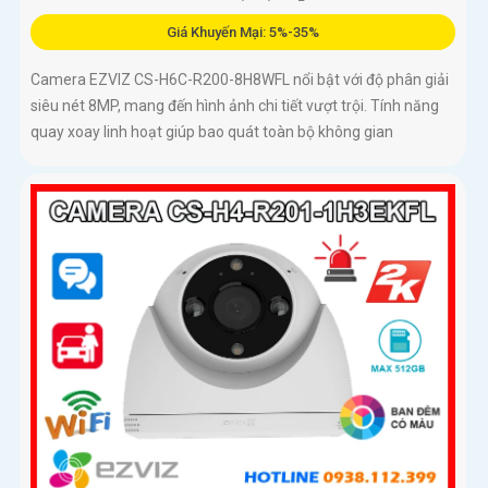
Giá Khuyến Mại: 5%-35%
Camera EZVIZ CS-H6C-R200-8H8WFL nổi bật với độ phân giải
siêu nét 8MP, mang đến hình ảnh chi tiết vượt trội. Tính năng
quay xoay linh hoạt giúp bao quát toàn bộ không gian