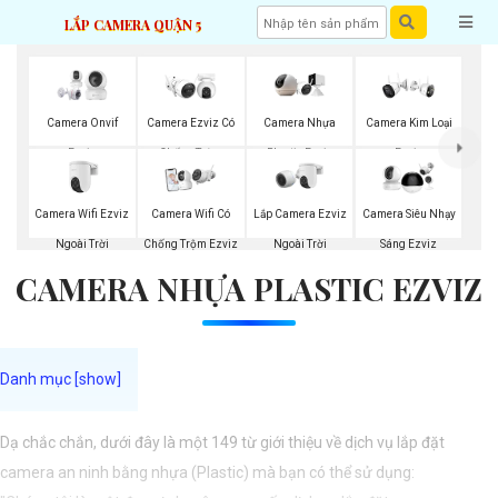
LẮP CAMERA QUẬN 5
Camera Onvif
Camera Ezviz Có
Camera Nhựa
Camera Kim Loại
Ezviz
Chống Trộm
Plastic Ezviz
Ezviz
Camera Wifi Ezviz
Lắp Camera Ezviz
Camera Wifi Có
Camera Siêu Nhạy
Ngoài Trời
Ngoài Trời
Chống Trộm Ezviz
Sáng Ezviz
CAMERA NHỰA PLASTIC EZVIZ
Dạ chắc chắn, dưới đây là một 149 từ giới thiệu về dịch vụ lắp đặt
camera an ninh bằng nhựa (Plastic) mà bạn có thể sử dụng: