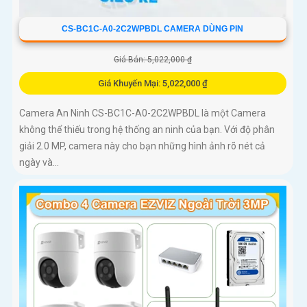
CS-BC1C-A0-2C2WPBDL CAMERA DÙNG PIN
Giá Bán: 5,022,000 ₫
Giá Khuyến Mại: 5,022,000 ₫
Camera An Ninh CS-BC1C-A0-2C2WPBDL là một Camera
không thể thiếu trong hệ thống an ninh của bạn. Với độ phân
giải 2.0 MP, camera này cho bạn những hình ảnh rõ nét cả
ngày và...