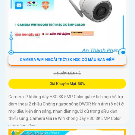
CAMERA WIFI NGOÀI TRỜI 3K H3C CÓ MÀU BAN ĐÊM
Giá Bán: LIÊN HỆ
Giá Khuyến Mại: 30%
Camera IP không dây H3C 3K 5MP Color giá rẻ tích hợp hỗ trợ
đàm thoại 2 chiều Chống ngược sáng DWDR hình ảnh rõ nét ở
mọi điều kiện ánh sáng, nhận diện người dù trong điều kiện
thiếu sáng. Camera Giá re Wifi Không Dây H3C 3K 5MP Color
siêu sáng, đẹp