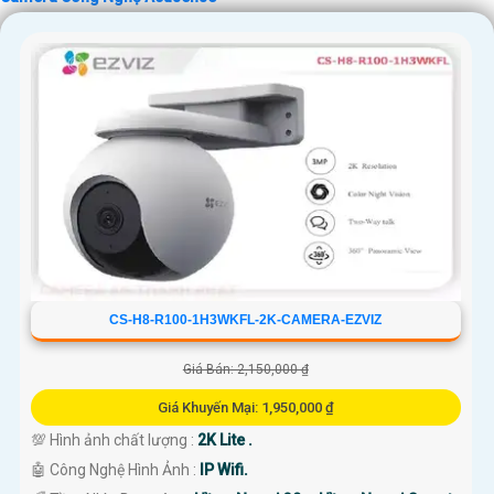
CS-H8-R100-1H3WKFL-2K-CAMERA-EZVIZ
Giá Bán: 2,150,000 ₫
Giá Khuyến Mại: 1,950,000 ₫
💯 Hình ảnh chất lượng :
2K Lite .
🤖️ Công Nghệ Hình Ảnh :
IP Wifi.