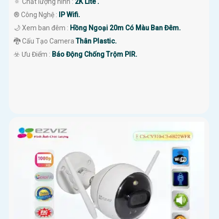
🔅 Chất lượng hình :
2K Lite .
®️ Công Nghệ :
IP Wifi.
🌙 Xem ban đêm :
Hồng Ngoại 20m Có Màu Ban Đêm.
🐉️ Cấu Tạo Camera
Thân Plastic.
️☣️ Ưu Điểm :
Báo Động Chống Trộm PIR.