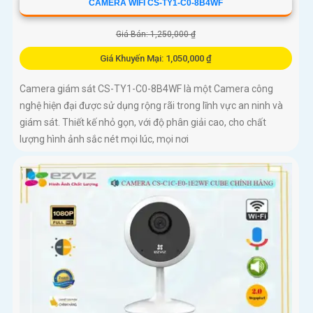
CAMERA WIFI CS-TY1-C0-8B4WF
Giá Bán: 1,250,000 ₫
Giá Khuyến Mại: 1,050,000 ₫
Camera giám sát CS-TY1-C0-8B4WF là một Camera công
nghệ hiện đại được sử dụng rộng rãi trong lĩnh vực an ninh và
giám sát. Thiết kế nhỏ gọn, với độ phân giải cao, cho chất
lượng hình ảnh sắc nét mọi lúc, mọi nơi