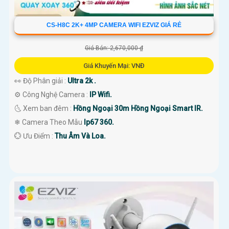
CS-H8C 2K+ 4MP CAMERA WIFI EZVIZ GIÁ RẺ
Giá Bán: 2,670,000 ₫
Giá Khuyến Mại: VNĐ
👀 Độ Phân giải :
Ultra 2k .
⚙ Công Nghệ Camera :
IP Wifi.
🌜 Xem ban đêm :
Hồng Ngoại 30m Hồng Ngoại Smart IR.
❄ Camera Theo Mẫu
Ip67 360.
️💮 Ưu Điểm :
Thu Âm Và Loa.