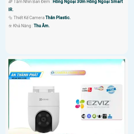
🌈 Tầm Nhìn Ban Đêm :
Hồng Ngoại 30m Hồng Ngoại Smart
IR.
🔩 Thiết Kế Camera
Thân Plastic.
️☣️ Khả Năng :
Thu Âm.