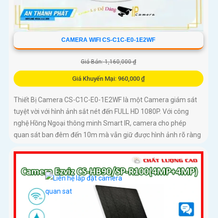
CAMERA WIFI CS-C1C-E0-1E2WF
Giá Bán: 1,160,000 ₫
Giá Khuyến Mại: 960,000 ₫
Thiết Bị Camera CS-C1C-E0-1E2WF là một Camera giám sát
tuyệt vời với hình ảnh sắt nét đến FULL HD 1080P. Với công
nghệ Hồng Ngoại thông minh Smart IR, camera cho phép
quan sát ban đêm đến 10m mà vẫn giữ được hình ảnh rõ ràng