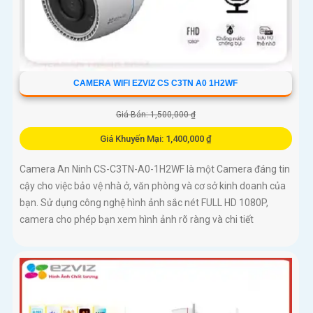
CAMERA WIFI EZVIZ CS C3TN A0 1H2WF
Giá Bán: 1,500,000 ₫
Giá Khuyến Mại: 1,400,000 ₫
Camera An Ninh CS-C3TN-A0-1H2WF là một Camera đáng tin
cậy cho việc bảo vệ nhà ở, văn phòng và cơ sở kinh doanh của
bạn. Sử dụng công nghệ hình ảnh sắc nét FULL HD 1080P,
camera cho phép bạn xem hình ảnh rõ ràng và chi tiết