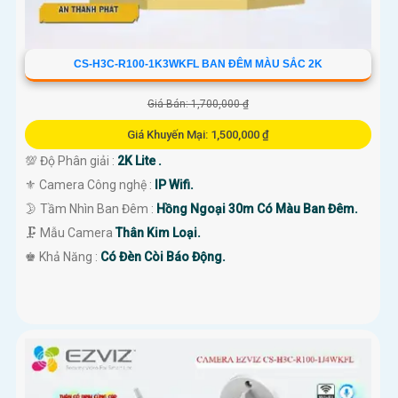
CS-H3C-R100-1K3WKFL BAN ĐÊM MÀU SẮC 2K
Giá Bán: 1,700,000 ₫
Giá Khuyến Mại: 1,500,000 ₫
💯 Độ Phân giải :
2K Lite .
⚜️ Camera Công nghệ :
IP Wifi.
🌛 Tầm Nhìn Ban Đêm :
Hồng Ngoại 30m Có Màu Ban Đêm.
🗜️ Mẫu Camera
Thân Kim Loại.
️♚ Khả Năng :
Có Đèn Còi Báo Động.