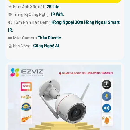
🔆 Hình Ảnh Sắc nét :
2K Lite .
⚒ Trang Bị Công Nghệ :
IP Wifi.
🌔 Tầm Nhìn Ban Đêm :
Hồng Ngoại 30m Hồng Ngoại Smart
IR.
👑 Mẫu Camera
Thân Plastic.
️🔮 Khả Năng :
Công Nghệ AI.