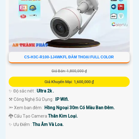
CS-H3C-R100-1J4WKFL ĐÀM THOẠI FULL COLOR
Giá Bán: 1,800,000 ₫
Giá Khuyến Mại: 1,600,000 ₫
✨ Độ sắc nét :
Ultra 2k .
⚒ Công Nghệ Sử Dụng :
IP Wifi.
🔦 Xem ban đêm :
Hồng Ngoại 30m Có Màu Ban Đêm.
🐉️ Cấu Tạo Camera
Thân Kim Loại.
️✨ Ưu Điểm :
Thu Âm Và Loa.