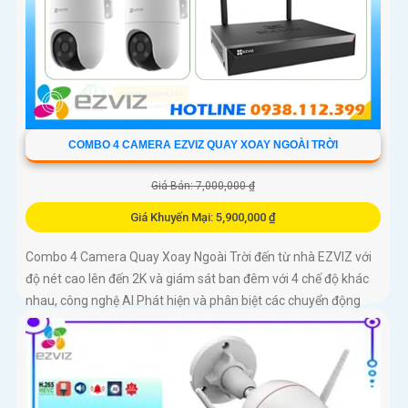
COMBO 4 CAMERA EZVIZ QUAY XOAY NGOÀI TRỜI
Giá Bán: 7,000,000 ₫
Giá Khuyến Mại: 5,900,000 ₫
Combo 4 Camera Quay Xoay Ngoài Trời đến từ nhà EZVIZ với
độ nét cao lên đến 2K và giám sát ban đêm với 4 chế độ khác
nhau, công nghệ AI Phát hiện và phân biệt các chuyển động
chuẩn sát được quản lý tập trung bởi đầu ghi hình IP WiFi