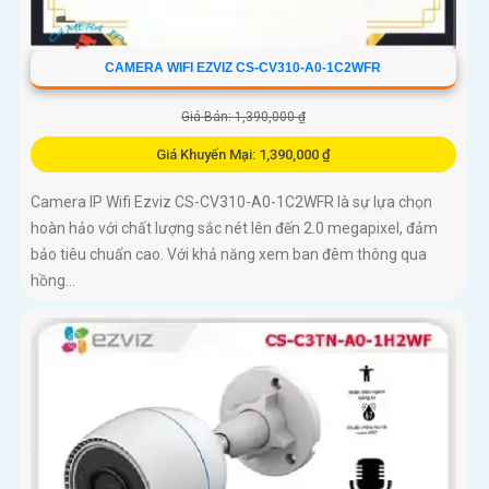
CAMERA WIFI EZVIZ CS-CV310-A0-1C2WFR
Giá Bán: 1,390,000 ₫
Giá Khuyến Mại: 1,390,000 ₫
Camera IP Wifi Ezviz CS-CV310-A0-1C2WFR là sự lựa chọn
hoàn hảo với chất lượng sắc nét lên đến 2.0 megapixel, đảm
bảo tiêu chuẩn cao. Với khả năng xem ban đêm thông qua
hồng...