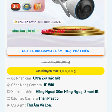
CS-H3-R100-1J5WKFL ĐÀM THOẠI PHÁT HIỆN
Giá Bán: 2,000,000 ₫
Giá Khuyến Mại: 1,800,000 ₫
👀 Độ Phân giải :
Ultra 2k+ sắc nét .
👍 Công Nghệ Camera :
IP Wifi.
💥 Xem ban đêm :
Hồng Ngoại 30m Hồng Ngoại Smart IR.
♊ Cấu Tạo Camera
Thân Plastic.
️💫 Ưu Điểm :
Thu Âm Và Loa.