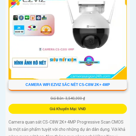
CAMERA WIFI EZVIZ SẮC NÉT CS-C8W 2K+ 4MP
Giá Bán: 3,540,000 ₫
Giá Khuyến Mại: VNĐ
Camera quan sát CS-C8W 2K+ 4MP Progressive Scan CMOS
là một sản phẩm tuyệt vời cho những dự án dân dụng. Với khả