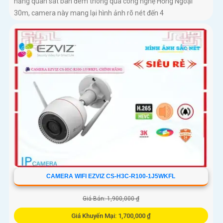
năng quan sát ban đêm thông qua công nghệ Hồng Ngoại
30m, camera này mang lại hình ảnh rõ nét đến 4
CAMERA WIFI EZVIZ CS-H3C-R100-1J5WKFL
Giá Bán: 1,900,000 ₫
Giá Khuyến Mại: 1,700,000 ₫