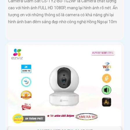
Camera Giám Sát CS-TY2-B0-1G2WF là Camera chất lượng
cao với hình ảnh FULL HD 1080P, mang lại hình ảnh rõ nét. Ấn
tượng ơn với những thông số là camera có khả năng ghi lại
hình ảnh ban đêm sáng đẹp nhờ công nghệ Hồng Ngoại 10m