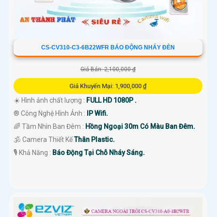
CS-CV310-C3-6B22WFR BÁO ĐỘNG NHÁY ĐÈN
Giá Bán: 2,100,000 ₫
Giá Khuyến Mại: 1,900,000 ₫
☀️ Hình ảnh chất lượng :
FULL HD 1080P .
®️ Công Nghệ Hình Ảnh :
IP Wifi.
🌈 Tầm Nhìn Ban Đêm :
Hồng Ngoại 30m Có Màu Ban Đêm.
🕉️ Camera Thiết Kế
Thân Plastic.
️🎙 Khả Năng :
Báo Động Tại Chỗ Nháy Sáng.