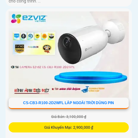
cho công trình. ...
CS-CB3-R100-2D2WFL LẮP NGOÀI TRỜI DÙNG PIN
Giá Bán: 3,100,000 ₫
Giá Khuyến Mại: 2,900,000 ₫