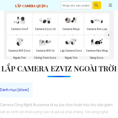
LẮP CAMERA QUẬN 5
Camera Onvif
Camera Ezviz Có
Camera Nhựa
Camera Kim Loại
Ezviz
Chống Trộm
Plastic Ezviz
Ezviz
Camera Wifi Ezviz
Lắp Camera Ezviz
Camera Wifi Có
Camera Siêu Nhạy
Ngoài Trời
Ngoài Trời
Chống Trộm Ezviz
Sáng Ezviz
LẮP CAMERA EZVIZ NGOÀI TRỜI
Camera Công Nghệ Acusense là sự lựa chọn hoàn hảo cho việc giám
sát an ninh với chất lượng cao và giá cả phải chăng. Với công nghệ