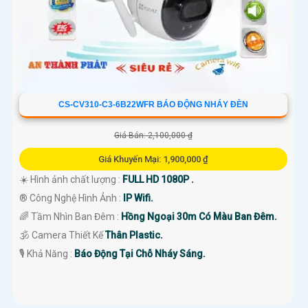
CS-CV310-C3-6B22WFR BÁO ĐỘNG NHÁY ĐÈN
Giá Bán: 2,100,000 ₫
Giá Khuyến Mại: 1,900,000 ₫
☀️ Hình ảnh chất lượng :
FULL HD 1080P .
®️ Công Nghệ Hình Ảnh :
IP Wifi.
🌈 Tầm Nhìn Ban Đêm :
Hồng Ngoại 30m Có Màu Ban Đêm.
🕉️ Camera Thiết Kế
Thân Plastic.
️🎙 Khả Năng :
Báo Động Tại Chỗ Nháy Sáng.