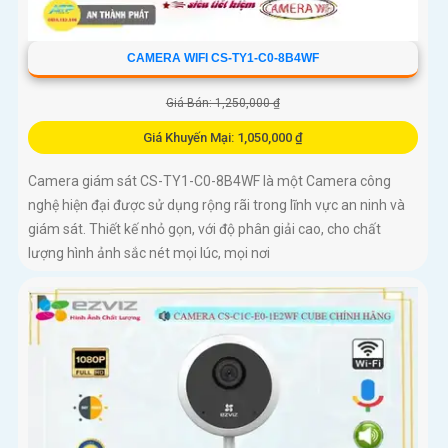
CAMERA WIFI CS-TY1-C0-8B4WF
Giá Bán: 1,250,000 ₫
Giá Khuyến Mại: 1,050,000 ₫
Camera giám sát CS-TY1-C0-8B4WF là một Camera công
nghệ hiện đại được sử dụng rộng rãi trong lĩnh vực an ninh và
giám sát. Thiết kế nhỏ gọn, với độ phân giải cao, cho chất
lượng hình ảnh sắc nét mọi lúc, mọi nơi