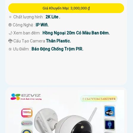
Giá Khuyến Mại: 3,000,000 ₫
🔅 Chất lượng hình :
2K Lite .
®️ Công Nghệ :
IP Wifi.
🌙 Xem ban đêm :
Hồng Ngoại 20m Có Màu Ban Đêm.
🐉️ Cấu Tạo Camera
Thân Plastic.
️☣️ Ưu Điểm :
Báo Động Chống Trộm PIR.