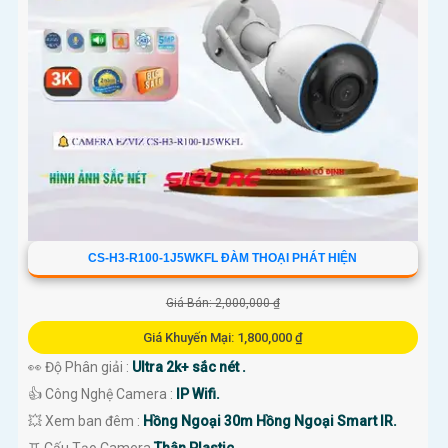
CS-H3-R100-1J5WKFL ĐÀM THOẠI PHÁT HIỆN
Giá Bán: 2,000,000 ₫
Giá Khuyến Mại: 1,800,000 ₫
👀 Độ Phân giải :
Ultra 2k+ sắc nét .
👍 Công Nghệ Camera :
IP Wifi.
💥 Xem ban đêm :
Hồng Ngoại 30m Hồng Ngoại Smart IR.