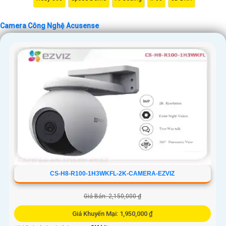
Camera Công Nghệ Acusense
CS-H8-R100-1H3WKFL-2K-CAMERA-EZVIZ
Giá Bán: 2,150,000 ₫
Giá Khuyến Mại: 1,950,000 ₫