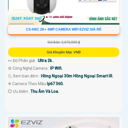
CS-H8C 2K+ 4MP CAMERA WIFI EZVIZ GIÁ RẺ
Giá Bán: 2,670,000 ₫
Giá Khuyến Mại: VNĐ
👀 Độ Phân giải :
Ultra 2k .
⚙ Công Nghệ Camera :
IP Wifi.
🌜 Xem ban đêm :
Hồng Ngoại 30m Hồng Ngoại Smart IR.
❄ Camera Theo Mẫu
Ip67 360.
️💮 Ưu Điểm :
Thu Âm Và Loa.