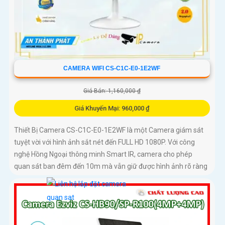
CAMERA WIFI CS-C1C-E0-1E2WF
Giá Bán: 1,160,000 ₫
Giá Khuyến Mại: 960,000 ₫
Thiết Bị Camera CS-C1C-E0-1E2WF là một Camera giám sát
tuyệt vời với hình ảnh sắt nét đến FULL HD 1080P. Với công
nghệ Hồng Ngoại thông minh Smart IR, camera cho phép
quan sát ban đêm đến 10m mà vẫn giữ được hình ảnh rõ ràng