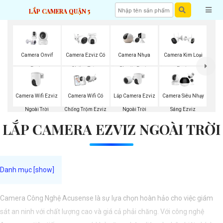
LẮP CAMERA QUẬN 5
Camera Onvif
Camera Ezviz Có
Camera Nhựa
Camera Kim Loại
Ezviz
Chống Trộm
Plastic Ezviz
Ezviz
Camera Wifi Ezviz
Lắp Camera Ezviz
Camera Wifi Có
Camera Siêu Nhạy
Ngoài Trời
Ngoài Trời
Chống Trộm Ezviz
Sáng Ezviz
LẮP CAMERA EZVIZ NGOÀI TRỜI
Camera Công Nghệ Acusense là sự lựa chọn hoàn hảo cho việc giám
sát an ninh với chất lượng cao và giá cả phải chăng. Với công nghệ