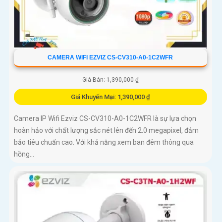
CAMERA WIFI EZVIZ CS-CV310-A0-1C2WFR
Giá Bán: 1,390,000 ₫
Giá Khuyến Mại: 1,390,000 ₫
Camera IP Wifi Ezviz CS-CV310-A0-1C2WFR là sự lựa chọn
hoàn hảo với chất lượng sắc nét lên đến 2.0 megapixel, đảm
bảo tiêu chuẩn cao. Với khả năng xem ban đêm thông qua
hồng...