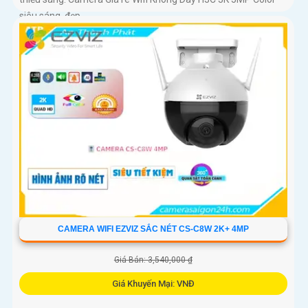
siêu sáng, đẹp
CAMERA WIFI EZVIZ SẮC NÉT CS-C8W 2K+ 4MP
Giá Bán: 3,540,000 ₫
Giá Khuyến Mại: VNĐ