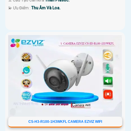
♊ Cấu Tạo Camera
Thân Plastic.
️💫 Ưu Điểm :
Thu Âm Và Loa.
CS-H3-R100-1H3WKFL CAMERA EZVIZ WIFI