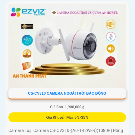
CS-CV310 CAMERA NGOÀI TRỜI BÁO ĐỘNG
Giá Bán: 1,900,000 ₫
Giá Khuyến Mại: 5%-35%
Camera Loại Camera CS-CV310-(A0-1B2WFR)(1080P) Hồng