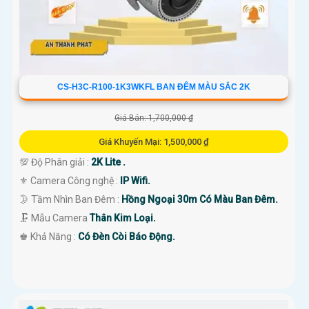
CS-H3C-R100-1K3WKFL BAN ĐÊM MÀU SẮC 2K
Giá Bán: 1,700,000 ₫
Giá Khuyến Mại: 1,500,000 ₫
💯 Độ Phân giải :
2K Lite .
⚜️ Camera Công nghệ :
IP Wifi.
🌛 Tầm Nhìn Ban Đêm :
Hồng Ngoại 30m Có Màu Ban Đêm.
🗜️ Mẫu Camera
Thân Kim Loại.
️♚ Khả Năng :
Có Đèn Còi Báo Động.