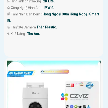
💯 Hình ảnh chất lượng :
2K Lite .
🤖️ Công Nghệ Hình Ảnh :
IP Wifi.
🌈 Tầm Nhìn Ban Đêm :
Hồng Ngoại 30m Hồng Ngoại Smart
IR.
🔩 Thiết Kế Camera
Thân Plastic.
️☣️ Khả Năng :
Thu Âm.