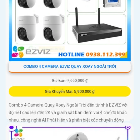
COMBO 4 CAMERA EZVIZ QUAY XOAY NGOÀI TRỜI
Giá Bán: 7,000,000 ₫
Giá Khuyến Mại: 5,900,000 ₫
Combo 4 Camera Quay Xoay Ngoài Trời đến từ nhà EZVIZ với
độ nét cao lên đến 2K và giám sát ban đêm với 4 chế độ khác
nhau, công nghệ AI Phát hiện và phân biệt các chuyển động
chuẩn sát được quản lý tập trung bởi đầu ghi hình IP WiFi