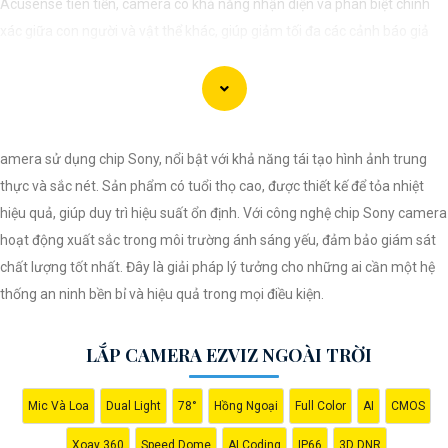
Acusense tiên tiến, camera có khả năng nhận diện và phân biệt chính
xác giữa con người và vật thể khác, giúp giảm tối đa các cảnh báo giả
mạo. Đồng thời, chất lượng hình ảnh sắc nét và độ phân giải cao giúp
bạn quan sát mọi góc độ một cách rõ ràng. Khám phá ngay và đầu tư
vào Camera Acusense để bảo vệ tài sản và gia đình của bạn ngay hôm
nay!
amera sử dụng chip Sony, nổi bật với khả năng tái tạo hình ảnh trung
thực và sắc nét. Sản phẩm có tuổi thọ cao, được thiết kế để tỏa nhiệt
hiệu quả, giúp duy trì hiệu suất ổn định. Với công nghệ chip Sony camera
hoạt động xuất sắc trong môi trường ánh sáng yếu, đảm bảo giám sát
chất lượng tốt nhất. Đây là giải pháp lý tưởng cho những ai cần một hệ
thống an ninh bền bỉ và hiệu quả trong mọi điều kiện.
LẮP CAMERA EZVIZ NGOÀI TRỜI
Mic Và Loa
Dual Light
78°
Hồng Ngoại
Full Color
AI
CMOS
'
Xoay 360
Speed Dome
AI Coding
IP66
3D DNR