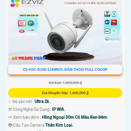
CS-H3C-R100-1J4WKFL ĐÀM THOẠI FULL COLOR
Giá Bán: 1,800,000 ₫
Giá Khuyến Mại: 1,600,000 ₫
✨ Độ sắc nét :
Ultra 2k .
⚒ Công Nghệ Sử Dụng :
IP Wifi.
🔦 Xem ban đêm :
Hồng Ngoại 30m Có Màu Ban Đêm.
🐉️ Cấu Tạo Camera
Thân Kim Loại.