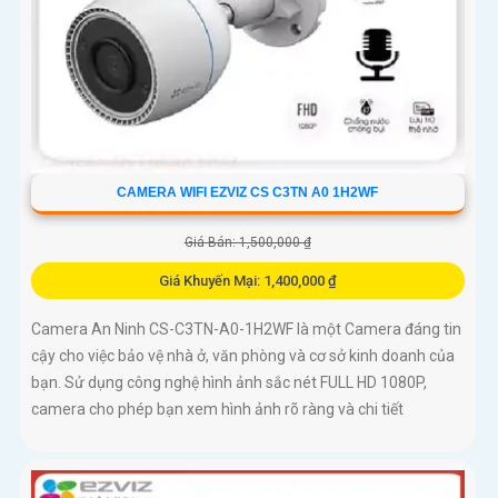
CAMERA WIFI EZVIZ CS C3TN A0 1H2WF
Giá Bán: 1,500,000 ₫
Giá Khuyến Mại: 1,400,000 ₫
Camera An Ninh CS-C3TN-A0-1H2WF là một Camera đáng tin
cậy cho việc bảo vệ nhà ở, văn phòng và cơ sở kinh doanh của
bạn. Sử dụng công nghệ hình ảnh sắc nét FULL HD 1080P,
camera cho phép bạn xem hình ảnh rõ ràng và chi tiết