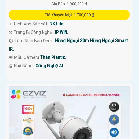
Giá Bán: 1,900,000 ₫
Giá Khuyến Mại: 1,700,000 ₫
🔆 Hình Ảnh Sắc nét :
2K Lite .
⚒ Trang Bị Công Nghệ :
IP Wifi.
🌔 Tầm Nhìn Ban Đêm :
Hồng Ngoại 30m Hồng Ngoại Smart
IR.
👑 Mẫu Camera
Thân Plastic.
️🔮 Khả Năng :
Công Nghệ AI.