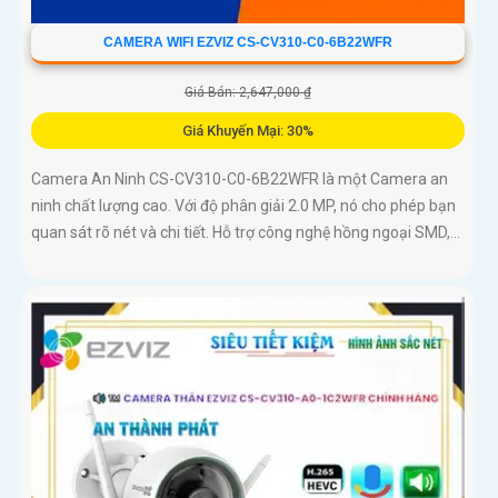
CAMERA WIFI EZVIZ CS-CV310-C0-6B22WFR
Giá Bán: 2,647,000 ₫
Giá Khuyến Mại: 30%
Camera An Ninh CS-CV310-C0-6B22WFR là một Camera an
ninh chất lượng cao. Với độ phân giải 2.0 MP, nó cho phép bạn
quan sát rõ nét và chi tiết. Hỗ trợ công nghệ hồng ngoại SMD,...