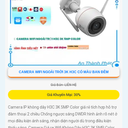
CAMERA WIFI NGOÀI TRỜI 3K H3C CÓ MÀU BAN ĐÊM
Giá Bán: LIÊN HỆ
Giá Khuyến Mại: 30%
Camera IP không dây H3C 3K 5MP Color giá rẻ tích hợp hỗ trợ
đàm thoại 2 chiều Chống ngược sáng DWDR hình ảnh rõ nét ở
mọi điều kiện ánh sáng, nhận diện người dù trong điều kiện
thiếu sáng. Camera Giá re Wifi Không Dây H3C 3K 5MP Color