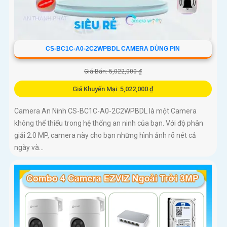
CS-BC1C-A0-2C2WPBDL CAMERA DÙNG PIN
Giá Bán: 5,022,000 ₫
Giá Khuyến Mại: 5,022,000 ₫
Camera An Ninh CS-BC1C-A0-2C2WPBDL là một Camera
không thể thiếu trong hệ thống an ninh của bạn. Với độ phân
giải 2.0 MP, camera này cho bạn những hình ảnh rõ nét cả
ngày và...