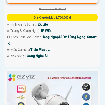
Giá Bán: 1,900,000 ₫
Giá Khuyến Mại: 1,700,000 ₫
🔆 Hình Ảnh Sắc nét :
2K Lite .
⚒ Trang Bị Công Nghệ :
IP Wifi.
🌔 Tầm Nhìn Ban Đêm :
Hồng Ngoại 30m Hồng Ngoại Smart
IR.
👑 Mẫu Camera
Thân Plastic.
️🔮 Khả Năng :
Công Nghệ AI.