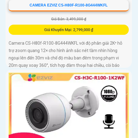
CAMERA EZVIZ CS-H80F-R100-8G444WKFL
Giá Bán: 3,499,000 ₫
Giá Khuyến Mại: 2,799,000 ₫
Camera CS-H80f-R100-8G444WKFL với độ phân giải 2K⁺ hỗ
trợ zoom quang 12× cho hình ảnh sắc nét tầm nhìn hồng
ngoại lên đến 30m và chế độ màu ban đêm trong phạm vi
20m quay xoay 360°, tích hợp đàm thoại hai chiều, còi báo
động và đèn chớp, camera giúp nâng cao an ninh hiệu quả.
Đạt chuẩn IP67 có khả năng chống bụi, nước, đảm bảo hoạt
động ổn định trong mọi điều kiện thời tiết