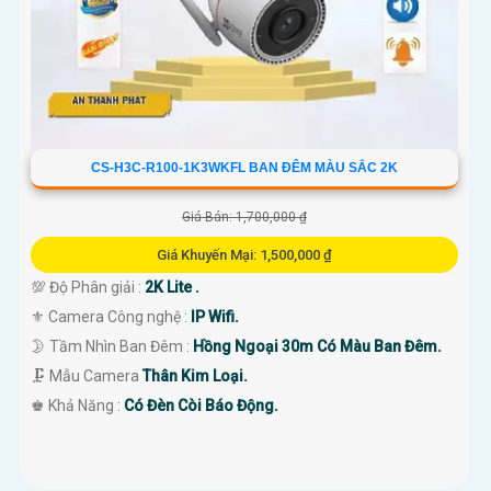
CS-H3C-R100-1K3WKFL BAN ĐÊM MÀU SẮC 2K
Giá Bán: 1,700,000 ₫
Giá Khuyến Mại: 1,500,000 ₫
💯 Độ Phân giải :
2K Lite .
⚜️ Camera Công nghệ :
IP Wifi.
🌛 Tầm Nhìn Ban Đêm :
Hồng Ngoại 30m Có Màu Ban Đêm.
🗜️ Mẫu Camera
Thân Kim Loại.
️♚ Khả Năng :
Có Đèn Còi Báo Động.