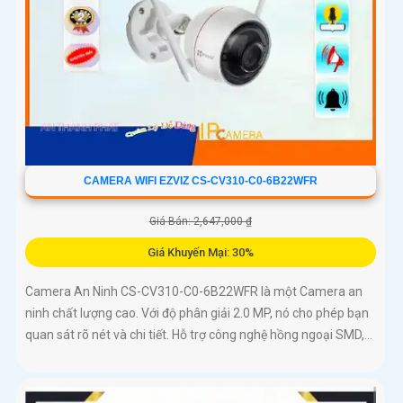
CAMERA WIFI EZVIZ CS-CV310-C0-6B22WFR
Giá Bán: 2,647,000 ₫
Giá Khuyến Mại: 30%
Camera An Ninh CS-CV310-C0-6B22WFR là một Camera an
ninh chất lượng cao. Với độ phân giải 2.0 MP, nó cho phép bạn
quan sát rõ nét và chi tiết. Hỗ trợ công nghệ hồng ngoại SMD,...