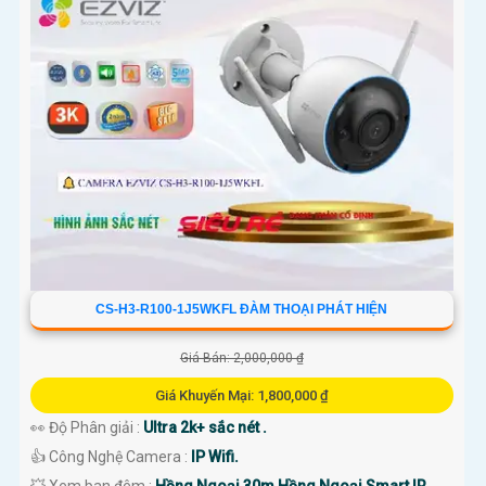
CS-H3-R100-1J5WKFL ĐÀM THOẠI PHÁT HIỆN
Giá Bán: 2,000,000 ₫
Giá Khuyến Mại: 1,800,000 ₫
👀 Độ Phân giải :
Ultra 2k+ sắc nét .
👍 Công Nghệ Camera :
IP Wifi.