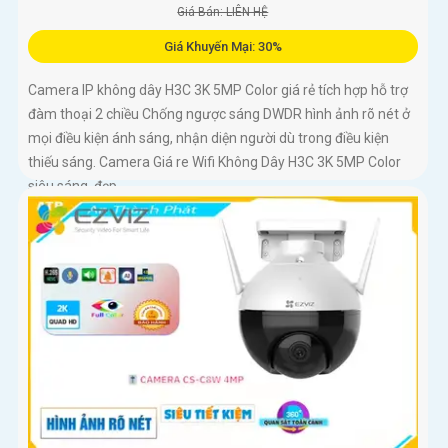
Giá Bán: LIÊN HỆ
Giá Khuyến Mại: 30%
Camera IP không dây H3C 3K 5MP Color giá rẻ tích hợp hỗ trợ
đàm thoại 2 chiều Chống ngược sáng DWDR hình ảnh rõ nét ở
mọi điều kiện ánh sáng, nhận diện người dù trong điều kiện
thiếu sáng. Camera Giá re Wifi Không Dây H3C 3K 5MP Color
siêu sáng, đẹp