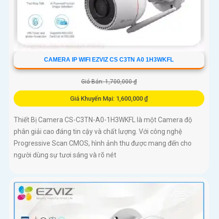
CAMERA IP WIFI EZVIZ CS C3TN A0 1H3WKFL
Giá Bán: 1,700,000 ₫
Giá Khuyến Mại: 1,600,000 ₫
Thiết Bị Camera CS-C3TN-A0-1H3WKFL là một Camera độ
phân giải cao đáng tin cậy và chất lượng. Với công nghệ
Progressive Scan CMOS, hình ảnh thu được mang đến cho
người dùng sự tươi sáng và rõ nét