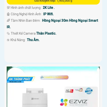
Giá Khuyến Mại: 1,950,000 ₫
💯 Hình ảnh chất lượng :
2K Lite .
🤖️ Công Nghệ Hình Ảnh :
IP Wifi.
🌈 Tầm Nhìn Ban Đêm :
Hồng Ngoại 30m Hồng Ngoại Smart
IR.
🔩 Thiết Kế Camera
Thân Plastic.
️☣️ Khả Năng :
Thu Âm.