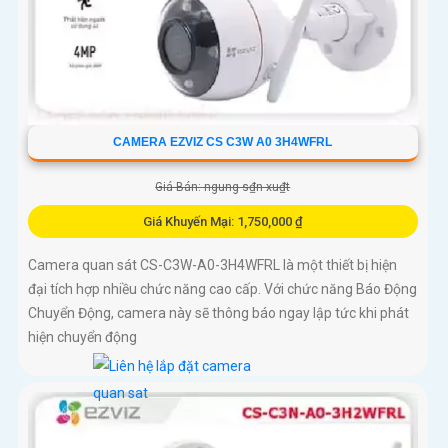
CAMERA EZVIZ CS C3W A0 3H4WFRL
Giá Bán: ngung s₫n xu₫t
Giá Khuyến Mại: 1,750,000 ₫
Camera quan sát CS-C3W-A0-3H4WFRL là một thiết bị hiện
đại tích hợp nhiều chức năng cao cấp. Với chức năng Báo Động
Chuyển Động, camera này sẽ thông báo ngay lập tức khi phát
hiện chuyển động