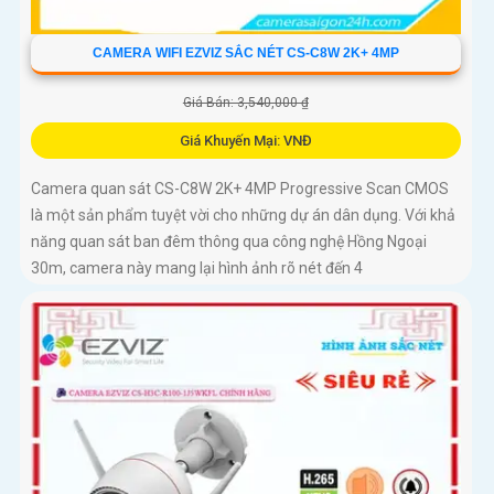
CAMERA WIFI EZVIZ SẮC NÉT CS-C8W 2K+ 4MP
Giá Bán: 3,540,000 ₫
Giá Khuyến Mại: VNĐ
Camera quan sát CS-C8W 2K+ 4MP Progressive Scan CMOS
là một sản phẩm tuyệt vời cho những dự án dân dụng. Với khả
năng quan sát ban đêm thông qua công nghệ Hồng Ngoại
30m, camera này mang lại hình ảnh rõ nét đến 4