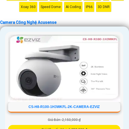
Xoay 360
Speed Dome
AI Coding
IP66
3D DNR
Camera Công Nghệ Acusense
CS-H8-R100-1H3WKFL-2K-CAMERA-EZVIZ
Giá Bán: 2,150,000 ₫