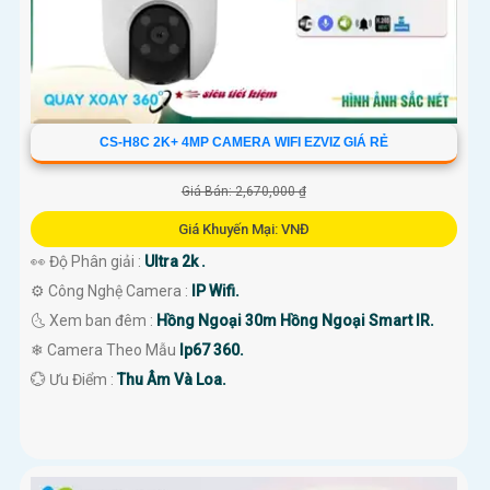
CS-H8C 2K+ 4MP CAMERA WIFI EZVIZ GIÁ RẺ
Giá Bán: 2,670,000 ₫
Giá Khuyến Mại: VNĐ
👀 Độ Phân giải :
Ultra 2k .
⚙ Công Nghệ Camera :
IP Wifi.
🌜 Xem ban đêm :
Hồng Ngoại 30m Hồng Ngoại Smart IR.
❄ Camera Theo Mẫu
Ip67 360.
️💮 Ưu Điểm :
Thu Âm Và Loa.