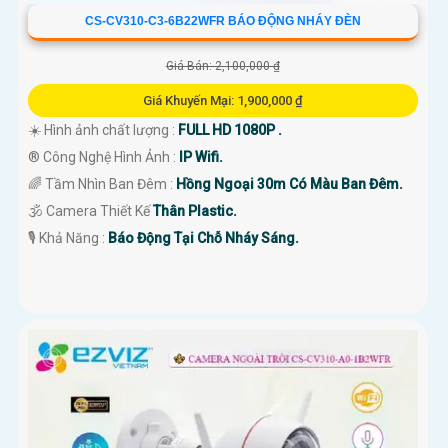
CS-CV310-C3-6B22WFR BÁO ĐỘNG NHÁY ĐÈN
Giá Bán: 2,100,000 ₫
Giá Khuyến Mại: 1,900,000 ₫
☀️ Hình ảnh chất lượng :
FULL HD 1080P .
®️ Công Nghệ Hình Ảnh :
IP Wifi.
🌈 Tầm Nhìn Ban Đêm :
Hồng Ngoại 30m Có Màu Ban Đêm.
🕉️ Camera Thiết Kế
Thân Plastic.
️🎙 Khả Năng :
Báo Động Tại Chỗ Nháy Sáng.