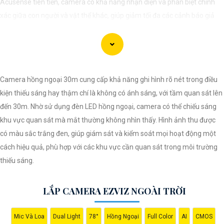
Acusense tiên tiến, camera có khả năng nhận diện và phân biệt chính
xác giữa con người và vật thể khác, giúp giảm tối đa các cảnh báo giả
mạo. Đồng thời, chất lượng hình ảnh sắc nét và độ phân giải cao giúp
bạn quan sát mọi góc độ một cách rõ ràng. Khám phá ngay và đầu tư
vào Camera Acusense để bảo vệ tài sản và gia đình của bạn ngay hôm
nay!
Camera hồng ngoại 30m cung cấp khả năng ghi hình rõ nét trong điều
kiện thiếu sáng hay thậm chí là không có ánh sáng, với tầm quan sát lên
đến 30m. Nhờ sử dụng đèn LED hồng ngoại, camera có thể chiếu sáng
khu vực quan sát mà mắt thường không nhìn thấy. Hình ảnh thu được
có màu sắc trắng đen, giúp giám sát và kiểm soát mọi hoạt động một
cách hiệu quả, phù hợp với các khu vực cần quan sát trong môi trường
thiếu sáng.
LẮP CAMERA EZVIZ NGOÀI TRỜI
Mic Và Loa
Dual Light
78°
Hồng Ngoại
Full Color
AI
CMOS
'