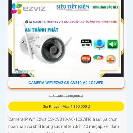
CAMERA WIFI EZVIZ CS-CV310-A0-1C2WFR
Giá Bán: 1,390,000 ₫
Giá Khuyến Mại: 1,390,000 ₫
Camera IP Wifi Ezviz CS-CV310-A0-1C2WFR là sự lựa chọn
hoàn hảo với chất lượng sắc nét lên đến 2.0 megapixel, đảm