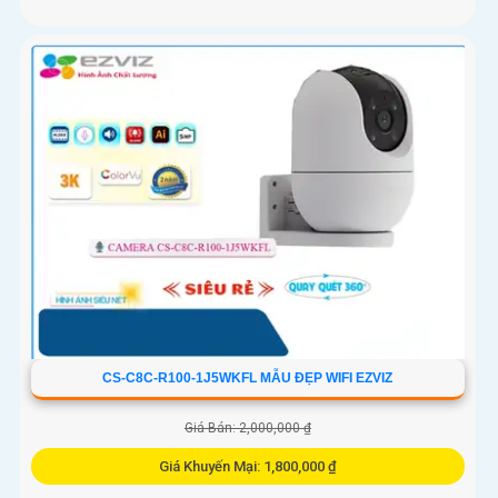
CS-C8C-R100-1J5WKFL MẪU ĐẸP WIFI EZVIZ
Giá Bán: 2,000,000 ₫
Giá Khuyến Mại: 1,800,000 ₫