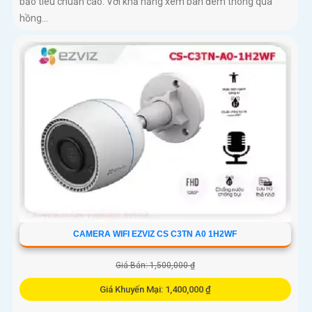
bảo tiêu chuẩn cao. Với khả năng xem ban đêm thông qua
hồng...
CAMERA WIFI EZVIZ CS C3TN A0 1H2WF
Giá Bán: 1,500,000 ₫
Giá Khuyến Mại: 1,400,000 ₫