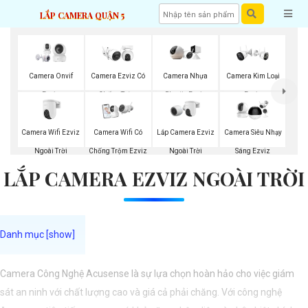
LẮP CAMERA QUẬN 5
Camera Onvif
Camera Ezviz Có
Camera Nhựa
Camera Kim Loại
Ezviz
Chống Trộm
Plastic Ezviz
Ezviz
Camera Wifi Ezviz
Lắp Camera Ezviz
Camera Wifi Có
Camera Siêu Nhạy
Ngoài Trời
Ngoài Trời
Chống Trộm Ezviz
Sáng Ezviz
LẮP CAMERA EZVIZ NGOÀI TRỜI
Camera Công Nghệ Acusense là sự lựa chọn hoàn hảo cho việc giám
sát an ninh với chất lượng cao và giá cả phải chăng. Với công nghệ