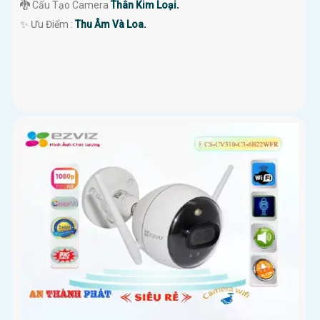
🐉️ Cấu Tạo Camera
Thân Kim Loại.
️✨ Ưu Điểm :
Thu Âm Và Loa.