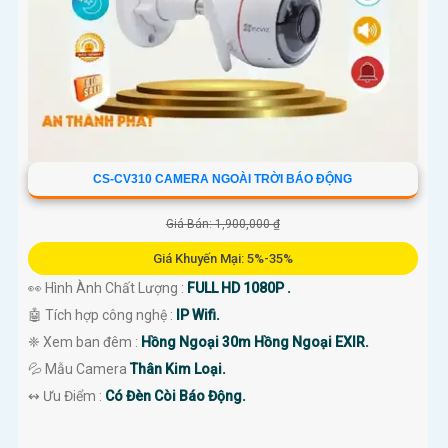
CS-CV310 CAMERA NGOÀI TRỜI BÁO ĐỘNG
Giá Bán: 1,900,000 ₫
Giá Khuyến Mại: 5%-35%
👀 Hình Ành Chất Lượng :
FULL HD 1080P .
🤖️ Tích hợp công nghệ :
IP Wifi.
❈ Xem ban đêm :
Hồng Ngoại 30m Hồng Ngoại EXIR.
💦 Mẫu Camera
Thân Kim Loại.
️↭ Ưu Điểm :
Có Đèn Còi Báo Động.