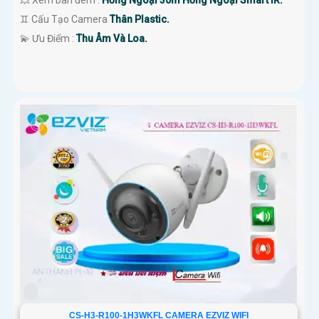
💥 Xem ban đêm :
Hồng Ngoại 30m Hồng Ngoại Smart IR.
♊ Cấu Tạo Camera
Thân Plastic.
️💫 Ưu Điểm :
Thu Âm Và Loa.
CS-H3-R100-1H3WKFL CAMERA EZVIZ WIFI