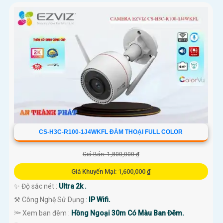
CS-H3C-R100-1J4WKFL ĐÀM THOẠI FULL COLOR
Giá Bán: 1,800,000 ₫
Giá Khuyến Mại: 1,600,000 ₫
✨ Độ sắc nét :
Ultra 2k .
⚒ Công Nghệ Sử Dụng :
IP Wifi.
🔦 Xem ban đêm :
Hồng Ngoại 30m Có Màu Ban Đêm.