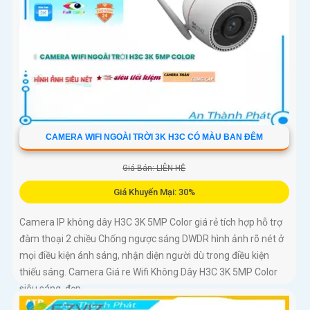
CAMERA WIFI NGOÀI TRỜI 3K H3C CÓ MÀU BAN ĐÊM
Giá Bán: LIÊN HỆ
Giá Khuyến Mại: 30%
Camera IP không dây H3C 3K 5MP Color giá rẻ tích hợp hỗ trợ
đàm thoại 2 chiều Chống ngược sáng DWDR hình ảnh rõ nét ở
mọi điều kiện ánh sáng, nhận diện người dù trong điều kiện
thiếu sáng. Camera Giá re Wifi Không Dây H3C 3K 5MP Color
siêu sáng, đẹp