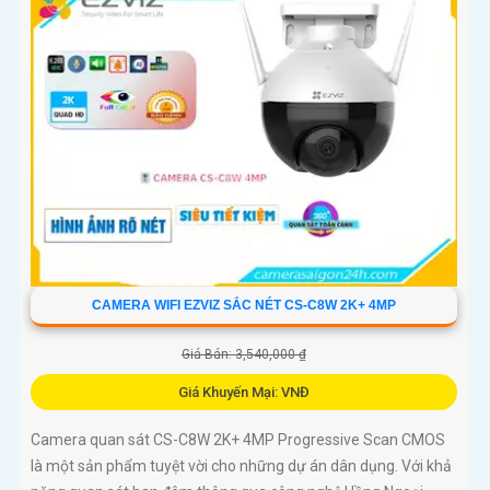
CAMERA WIFI EZVIZ SẮC NÉT CS-C8W 2K+ 4MP
Giá Bán: 3,540,000 ₫
Giá Khuyến Mại: VNĐ
Camera quan sát CS-C8W 2K+ 4MP Progressive Scan CMOS
là một sản phẩm tuyệt vời cho những dự án dân dụng. Với khả