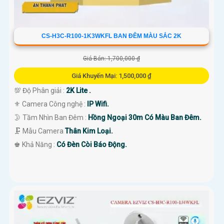
CS-H3C-R100-1K3WKFL BAN ĐÊM MÀU SẮC 2K
Giá Bán: 1,700,000 ₫
Giá Khuyến Mại: 1,500,000 ₫
💯 Độ Phân giải :
2K Lite .
⚜️ Camera Công nghệ :
IP Wifi.
🌛 Tầm Nhìn Ban Đêm :
Hồng Ngoại 30m Có Màu Ban Đêm.
🗜️ Mẫu Camera
Thân Kim Loại.
️♚ Khả Năng :
Có Đèn Còi Báo Động.