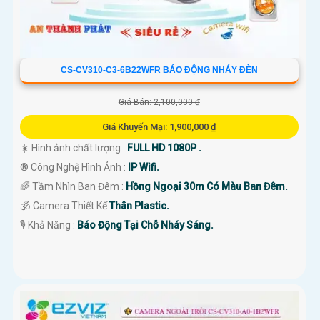
CS-CV310-C3-6B22WFR BÁO ĐỘNG NHÁY ĐÈN
Giá Bán: 2,100,000 ₫
Giá Khuyến Mại: 1,900,000 ₫
☀️ Hình ảnh chất lượng :
FULL HD 1080P .
®️ Công Nghệ Hình Ảnh :
IP Wifi.
🌈 Tầm Nhìn Ban Đêm :
Hồng Ngoại 30m Có Màu Ban Đêm.
🕉️ Camera Thiết Kế
Thân Plastic.
️🎙 Khả Năng :
Báo Động Tại Chỗ Nháy Sáng.