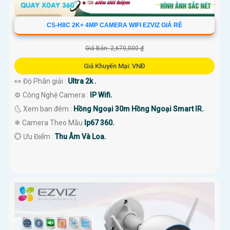
CS-H8C 2K+ 4MP CAMERA WIFI EZVIZ GIÁ RẺ
Giá Bán: 2,670,000 ₫
Giá Khuyến Mại: VNĐ
👀 Độ Phân giải :
Ultra 2k .
⚙ Công Nghệ Camera :
IP Wifi.
🌜 Xem ban đêm :
Hồng Ngoại 30m Hồng Ngoại Smart IR.
❄ Camera Theo Mẫu
Ip67 360.
️💮 Ưu Điểm :
Thu Âm Và Loa.