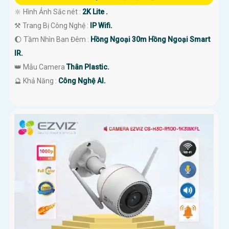
🔆 Hình Ảnh Sắc nét :
2K Lite .
⚒ Trang Bị Công Nghệ :
IP Wifi.
🌔 Tầm Nhìn Ban Đêm :
Hồng Ngoại 30m Hồng Ngoại Smart
IR.
👑 Mẫu Camera
Thân Plastic.
️🔮 Khả Năng :
Công Nghệ AI.