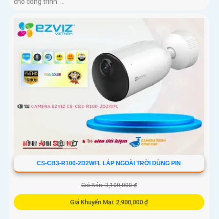
cho công trình. ...
CS-CB3-R100-2D2WFL LẮP NGOÀI TRỜI DÙNG PIN
Giá Bán: 3,100,000 ₫
Giá Khuyến Mại: 2,900,000 ₫