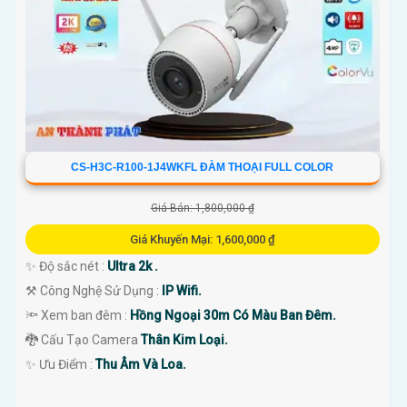
CS-H3C-R100-1J4WKFL ĐÀM THOẠI FULL COLOR
Giá Bán: 1,800,000 ₫
Giá Khuyến Mại: 1,600,000 ₫
✨ Độ sắc nét :
Ultra 2k .
⚒ Công Nghệ Sử Dụng :
IP Wifi.
🔦 Xem ban đêm :
Hồng Ngoại 30m Có Màu Ban Đêm.
🐉️ Cấu Tạo Camera
Thân Kim Loại.
️✨ Ưu Điểm :
Thu Âm Và Loa.