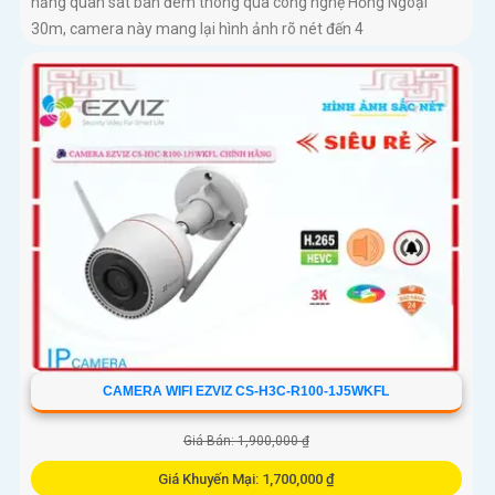
năng quan sát ban đêm thông qua công nghệ Hồng Ngoại
30m, camera này mang lại hình ảnh rõ nét đến 4
CAMERA WIFI EZVIZ CS-H3C-R100-1J5WKFL
Giá Bán: 1,900,000 ₫
Giá Khuyến Mại: 1,700,000 ₫