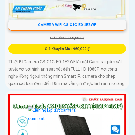
CAMERA WIFI CS-C1C-E0-1E2WF
Giá Bán: 1,160,000 ₫
Giá Khuyến Mại: 960,000 ₫
Thiết Bị Camera CS-C1C-E0-1E2WF là một Camera giám sát
tuyệt vời với hình ảnh sắt nét đến FULL HD 1080P. Với công
nghệ Hồng Ngoại thông minh Smart IR, camera cho phép
quan sát ban đêm đến 10m mà vẫn giữ được hình ảnh rõ ràng