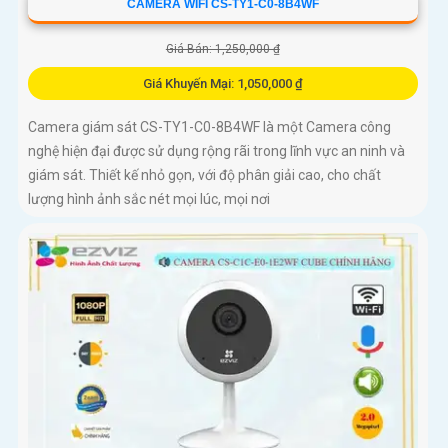
CAMERA WIFI CS-TY1-C0-8B4WF
Giá Bán: 1,250,000 ₫
Giá Khuyến Mại: 1,050,000 ₫
Camera giám sát CS-TY1-C0-8B4WF là một Camera công
nghệ hiện đại được sử dụng rộng rãi trong lĩnh vực an ninh và
giám sát. Thiết kế nhỏ gọn, với độ phân giải cao, cho chất
lượng hình ảnh sắc nét mọi lúc, mọi nơi