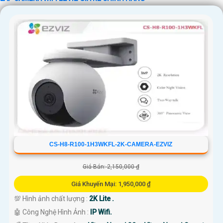
'
CS-H8-R100-1H3WKFL-2K-CAMERA-EZVIZ
Giá Bán: 2,150,000 ₫
Giá Khuyến Mại: 1,950,000 ₫
💯 Hình ảnh chất lượng :
2K Lite .
🤖️ Công Nghệ Hình Ảnh :
IP Wifi.