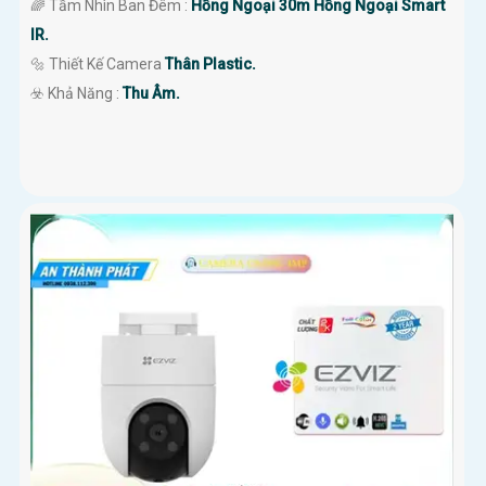
🌈 Tầm Nhìn Ban Đêm :
Hồng Ngoại 30m Hồng Ngoại Smart
IR.
🔩 Thiết Kế Camera
Thân Plastic.
️☣️ Khả Năng :
Thu Âm.