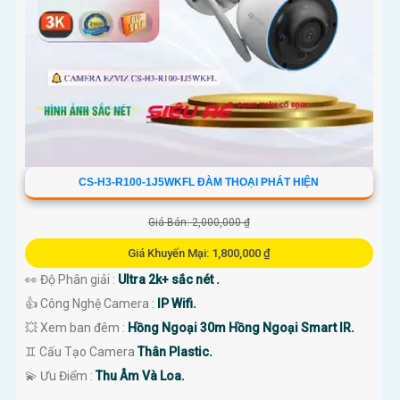
CS-H3-R100-1J5WKFL ĐÀM THOẠI PHÁT HIỆN
Giá Bán: 2,000,000 ₫
Giá Khuyến Mại: 1,800,000 ₫
👀 Độ Phân giải :
Ultra 2k+ sắc nét .
👍 Công Nghệ Camera :
IP Wifi.
💥 Xem ban đêm :
Hồng Ngoại 30m Hồng Ngoại Smart IR.
♊ Cấu Tạo Camera
Thân Plastic.
️💫 Ưu Điểm :
Thu Âm Và Loa.