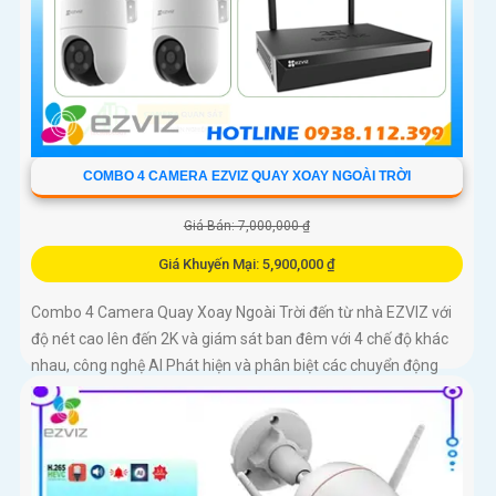
COMBO 4 CAMERA EZVIZ QUAY XOAY NGOÀI TRỜI
Giá Bán: 7,000,000 ₫
Giá Khuyến Mại: 5,900,000 ₫
Combo 4 Camera Quay Xoay Ngoài Trời đến từ nhà EZVIZ với
độ nét cao lên đến 2K và giám sát ban đêm với 4 chế độ khác
nhau, công nghệ AI Phát hiện và phân biệt các chuyển động
chuẩn sát được quản lý tập trung bởi đầu ghi hình IP WiFi