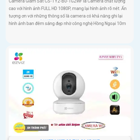
Camera Giám Sát CS-TY2-B0-1G2WF là Camera chất lượng
cao với hình ảnh FULL HD 1080P, mang lại hình ảnh rõ nét. Ấn
tượng ơn với những thông số là camera có khả năng ghi lại
hình ảnh ban đêm sáng đẹp nhờ công nghệ Hồng Ngoại 10m