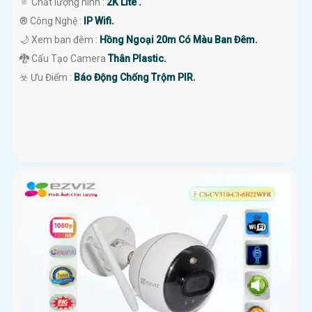
🔅 Chất lượng hình :
2K Lite .
®️ Công Nghệ :
IP Wifi.
🌙 Xem ban đêm :
Hồng Ngoại 20m Có Màu Ban Đêm.
🐉️ Cấu Tạo Camera
Thân Plastic.
️☣️ Ưu Điểm :
Báo Động Chống Trộm PIR.