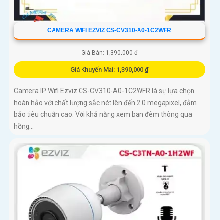
CAMERA WIFI EZVIZ CS-CV310-A0-1C2WFR
Giá Bán: 1,390,000 ₫
Giá Khuyến Mại: 1,390,000 ₫
Camera IP Wifi Ezviz CS-CV310-A0-1C2WFR là sự lựa chọn
hoàn hảo với chất lượng sắc nét lên đến 2.0 megapixel, đảm
bảo tiêu chuẩn cao. Với khả năng xem ban đêm thông qua
hồng...