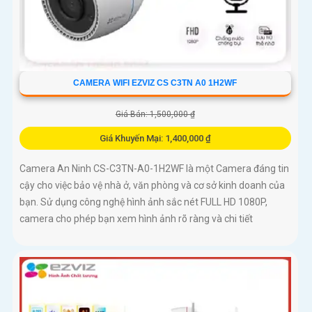
CAMERA WIFI EZVIZ CS C3TN A0 1H2WF
Giá Bán: 1,500,000 ₫
Giá Khuyến Mại: 1,400,000 ₫
Camera An Ninh CS-C3TN-A0-1H2WF là một Camera đáng tin
cậy cho việc bảo vệ nhà ở, văn phòng và cơ sở kinh doanh của
bạn. Sử dụng công nghệ hình ảnh sắc nét FULL HD 1080P,
camera cho phép bạn xem hình ảnh rõ ràng và chi tiết