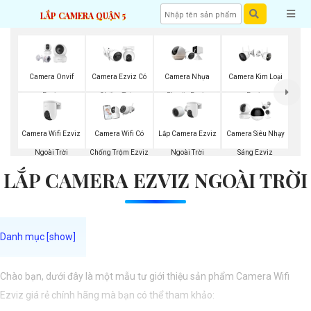
LẮP CAMERA QUẬN 5
Camera Onvif
Camera Ezviz Có
Camera Nhựa
Camera Kim Loại
Ezviz
Chống Trộm
Plastic Ezviz
Ezviz
Camera Wifi Ezviz
Lắp Camera Ezviz
Camera Wifi Có
Camera Siêu Nhạy
Ngoài Trời
Ngoài Trời
Chống Trộm Ezviz
Sáng Ezviz
LẮP CAMERA EZVIZ NGOÀI TRỜI
Chào bạn, dưới đây là một mẫu tư giới thiệu sản phẩm Camera Wifi
Ezviz giá rẻ chính hãng mà bạn có thể tham khảo: