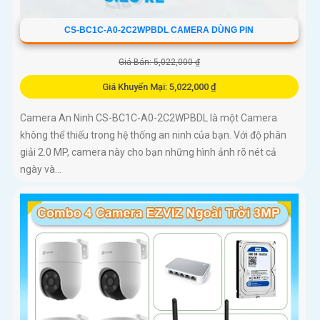
CS-BC1C-A0-2C2WPBDL CAMERA DÙNG PIN
Giá Bán: 5,022,000 ₫
Giá Khuyến Mại: 5,022,000 ₫
Camera An Ninh CS-BC1C-A0-2C2WPBDL là một Camera
không thể thiếu trong hệ thống an ninh của bạn. Với độ phân
giải 2.0 MP, camera này cho bạn những hình ảnh rõ nét cả
ngày và...