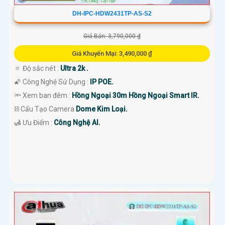
DH-IPC-HDW2431TP-AS-S2
Giá Bán: 3,790,000 ₫
Giá Khuyến Mại: 3,490,000 ₫
🔅 Độ sắc nét :
Ultra 2k .
🌠 Công Nghệ Sử Dụng :
IP POE.
🔦 Xem ban đêm :
Hồng Ngoại 30m Hồng Ngoại Smart IR.
⛓ Cấu Tạo Camera
Dome Kim Loại.
️🛃 Ưu Điểm :
Công Nghệ AI.