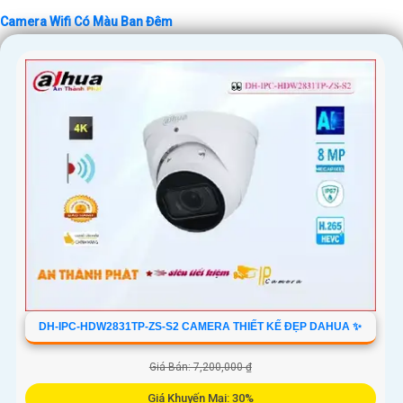
Camera Wifi Có Màu Ban Đêm
'
DH-IPC-HDW2831TP-ZS-S2 CAMERA THIẾT KẾ ĐẸP DAHUA ✨
Giá Bán: 7,200,000 ₫
Giá Khuyến Mại: 30%