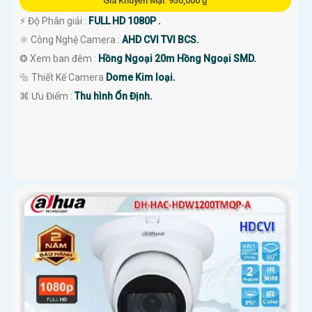
Giá Khuyến Mại: 950,000 ₫
️⚡ Độ Phân giải :
FULL HD 1080P .
⚛️ Công Nghệ Camera :
AHD CVI TVI BCS.
❂ Xem ban đêm :
Hồng Ngoại 20m Hồng Ngoại SMD.
🔩 Thiết Kế Camera
Dome Kim loại.
️⌘ Ưu Điểm :
Thu hình Ổn Định.