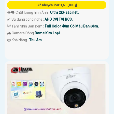
Giá Khuyến Mại: 1,610,000 ₫
👁️‍🗨 Chất lượng hình Ảnh :
Ultra 2k+ sắc nét .
🌠 Sử dụng công nghệ :
AHD CVI TVI BCS.
💡 Tầm Nhìn Ban Đêm :
Full Color 40m Có Màu Ban Đêm.
🌧️ Camera Dòng
Dome Kim Loại.
️ლ Khả Năng :
Thu Âm.