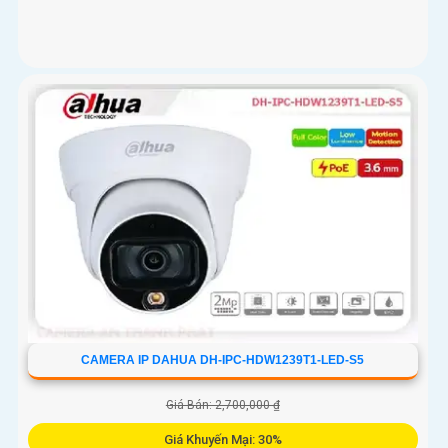
CAMERA IP DAHUA DH-IPC-HDW1239T1-LED-S5
Giá Bán: 2,700,000 ₫
Giá Khuyến Mại: 30%