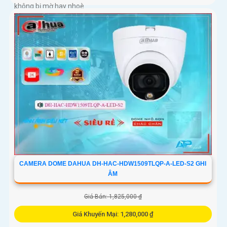
không bị mờ hay nhoè
CAMERA DOME DAHUA DH-HAC-HDW1509TLQP-A-LED-S2 GHI
ÂM
Giá Bán: 1,825,000 ₫
Giá Khuyến Mại: 1,280,000 ₫