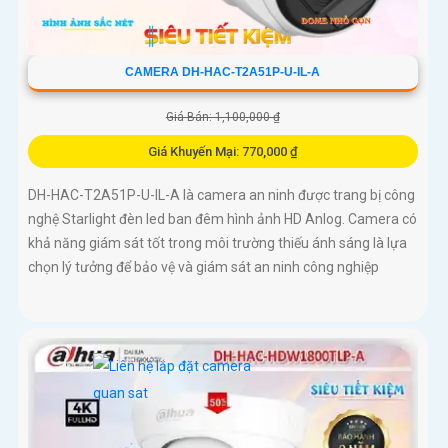
CAMERA DH-HAC-T2A51P-U-IL-A
Giá Bán: 1,100,000 ₫
Giá Khuyến Mại: 770,000 ₫
DH-HAC-T2A51P-U-IL-A là camera an ninh được trang bị công
nghệ Starlight đèn led ban đêm hình ảnh HD Anlog. Camera có
khả năng giám sát tốt trong môi trường thiếu ánh sáng là lựa
chọn lý tưởng để bảo vệ và giám sát an ninh công nghiệp