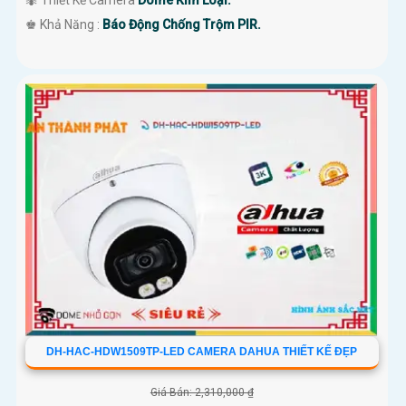
🐜 Thiết Kế Camera
Dome Kim Loại.
️♚ Khả Năng :
Báo Động Chống Trộm PIR.
DH-HAC-HDW1509TP-LED CAMERA DAHUA THIẾT KẾ ĐẸP
Giá Bán: 2,310,000 ₫