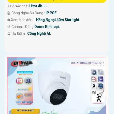
️⚡ Độ sắc nét :
Ultra 4k 👍🏾 .
🤖️ Công Nghệ Sử Dụng :
IP POE.
❃ Xem ban đêm :
Hồng Ngoại 40m Starlight.
🎨 Camera Dòng
Dome Kim loại.
️🔮 Ưu Điểm :
Công Nghệ AI.