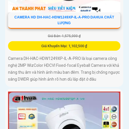
CAMERA HD DH-HAC-HDW1249XP-IL-A-PRO DAHUA CHẤT
LƯỢNG
Giá Bán: 1,575,000 ₫
Giá Khuyến Mại: 1,102,500 ₫
Camera DH-HAC-HDW1249XP-IL-A-PRO là loại camera công
nghệ 2MP WizColor HDCVI Fixed-focal Eyeball Camera với khả
năng thu âm và hình ảnh màu ban đêm. Trang bị chống ngược
sáng DWDR giúp hình ảnh rõ hơn dù lắp đặt ở đâu