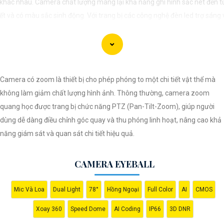
 khác nhau. Camera chất lượng mang lại khả năng ghi hình sắc nét đến 
tiết và có màu sắc sinh động. Với trang bị các công nghệ đèn led trợ sáng
đêm, camera wifi cho phép bạn nhận diện rõ ràng vật thể và người mà
ra ghi lại, tăng cường sự an toàn cho gia đình và tài sản của bạn. Sau đâ
số camera wifi quan sát ban đêm có màu chất lượng mà giá rẻ dành ch
i tham khảo.
Camera có zoom là thiết bị cho phép phóng to một chi tiết vật thể mà
không làm giảm chất lượng hình ảnh. Thông thường, camera zoom
quang học được trang bị chức năng PTZ (Pan-Tilt-Zoom), giúp người
dùng dễ dàng điều chỉnh góc quay và thu phóng linh hoạt, nâng cao khả
năng giám sát và quan sát chi tiết hiệu quả.
CAMERA EYEBALL
Mic Và Loa
Dual Light
78°
Hồng Ngoại
Full Color
AI
CMOS
Xoay 360
Speed Dome
AI Coding
IP66
3D DNR