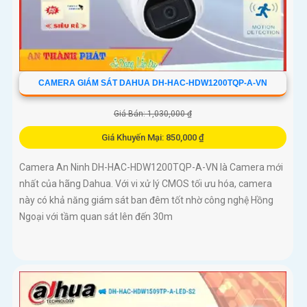
CAMERA GIÁM SÁT DAHUA DH-HAC-HDW1200TQP-A-VN
Giá Bán: 1,030,000 ₫
Giá Khuyến Mại: 850,000 ₫
Camera An Ninh DH-HAC-HDW1200TQP-A-VN là Camera mới
nhất của hãng Dahua. Với vi xử lý CMOS tối ưu hóa, camera
này có khả năng giám sát ban đêm tốt nhờ công nghệ Hồng
Ngoại với tầm quan sát lên đến 30m