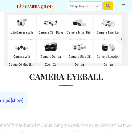
LẮP CAMERA QUẬN 5
Lắp Camera Wifi
Camera Cân Bằng
Camera Nhận Diện
Camera Thân Lớn
Dahua Xoay 360
Ánh Sáng Super
Biển Số Dahua
Dahua
Adapt
Camera Wifi
Camera Dahua
Camera Ultra 3k
Camera Speedom
Dahua Có Màu Ban
Zoom Xa
Dahua
Dahua
CAMERA EYEBALL
Đêm
ra Wifi màu ban đêm với đa dạng mẫu mã, tính năng đến từ nhiều thư