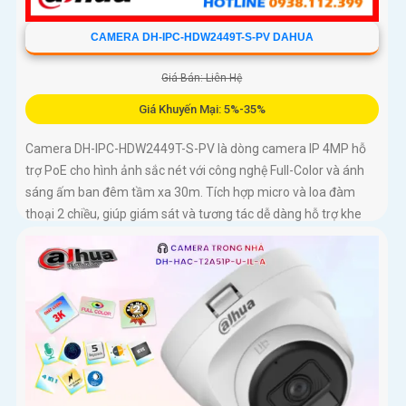
CAMERA DH-IPC-HDW2449T-S-PV DAHUA
Giá Bán: Liên Hệ
Giá Khuyến Mại: 5%-35%
Camera DH-IPC-HDW2449T-S-PV là dòng camera IP 4MP hỗ
trợ PoE cho hình ảnh sắc nét với công nghệ Full-Color và ánh
sáng ấm ban đêm tầm xa 30m. Tích hợp micro và loa đàm
thoại 2 chiều, giúp giám sát và tương tác dễ dàng hỗ trợ khe
thẻ nhớ tối đa 256GB, công nghệ nén H