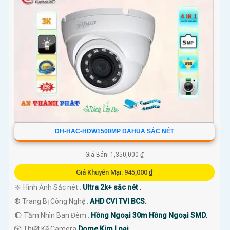
DH-HAC-HDW1500MP DAHUA SẮC NÉT
Giá Bán: 1,350,000 ₫
Giá Khuyến Mại: 945,000 ₫
🔆 Hình Ảnh Sắc nét :
Ultra 2k+ sắc nét .
®️ Trang Bị Công Nghệ :
AHD CVI TVI BCS.
🌔 Tầm Nhìn Ban Đêm :
Hồng Ngoại 30m Hồng Ngoại SMD.
🎲 Thiết Kế Camera
Dome Kim Loại.