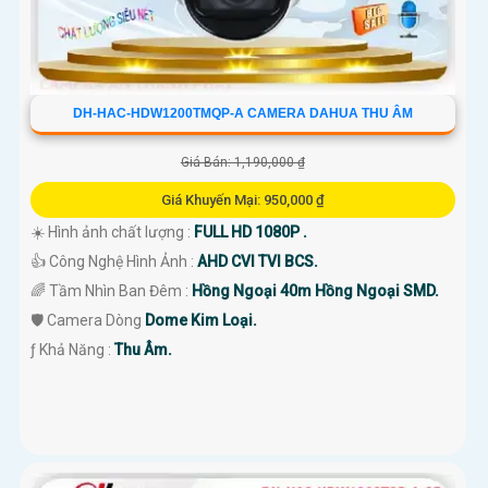
DH-HAC-HDW1200TMQP-A CAMERA DAHUA THU ÂM
Giá Bán: 1,190,000 ₫
Giá Khuyến Mại: 950,000 ₫
☀️ Hình ảnh chất lượng :
FULL HD 1080P .
👍 Công Nghệ Hình Ảnh :
AHD CVI TVI BCS.
🌈 Tầm Nhìn Ban Đêm :
Hồng Ngoại 40m Hồng Ngoại SMD.
🛡 Camera Dòng
Dome Kim Loại.
️ƒ Khả Năng :
Thu Âm.