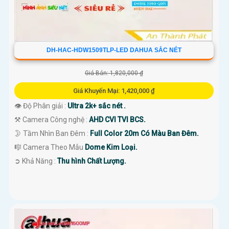
DH-HAC-HDW1509TLP-LED DAHUA SẮC NÉT
Giá Bán: 1,820,000 ₫
Giá Khuyến Mại: 1,420,000 ₫
👁 Độ Phân giải :
Ultra 2k+ sắc nét .
⚒ Camera Công nghệ :
AHD CVI TVI BCS.
🌛 Tầm Nhìn Ban Đêm :
Full Color 20m Có Màu Ban Đêm.
🎼️ Camera Theo Mẫu
Dome Kim Loại.
️➲ Khả Năng :
Thu hình Chất Lượng.