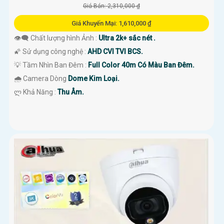
Giá Bán: 2,310,000 ₫
Giá Khuyến Mại: 1,610,000 ₫
👁️‍🗨 Chất lượng hình Ảnh :
Ultra 2k+ sắc nét .
🌠 Sử dụng công nghệ :
AHD CVI TVI BCS.
💡 Tầm Nhìn Ban Đêm :
Full Color 40m Có Màu Ban Đêm.
🌧️ Camera Dòng
Dome Kim Loại.
️ლ Khả Năng :
Thu Âm.