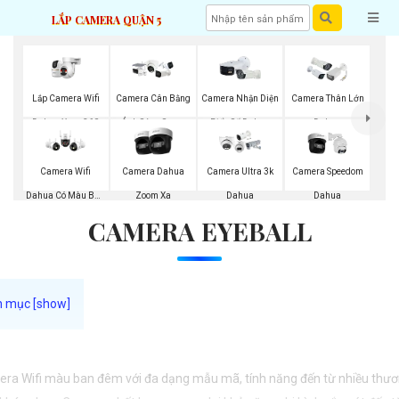
LẮP CAMERA QUẬN 5
Lắp Camera Wifi
Camera Cân Bằng
Camera Nhận Diện
Camera Thân Lớn
Dahua Xoay 360
Ánh Sáng Super
Biển Số Dahua
Dahua
Adapt
Camera Wifi
Camera Dahua
Camera Ultra 3k
Camera Speedom
Dahua Có Màu Ban
Zoom Xa
Dahua
Dahua
CAMERA EYEBALL
Đêm
ra Wifi màu ban đêm với đa dạng mẫu mã, tính năng đến từ nhiều thư