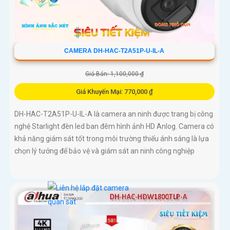
CAMERA DH-HAC-T2A51P-U-IL-A
Giá Bán: 1,100,000 ₫
Giá Khuyến Mại: 770,000 ₫
DH-HAC-T2A51P-U-IL-A là camera an ninh được trang bị công
nghệ Starlight đèn led ban đêm hình ảnh HD Anlog. Camera có
khả năng giám sát tốt trong môi trường thiếu ánh sáng là lựa
chọn lý tưởng để bảo vệ và giám sát an ninh công nghiệp