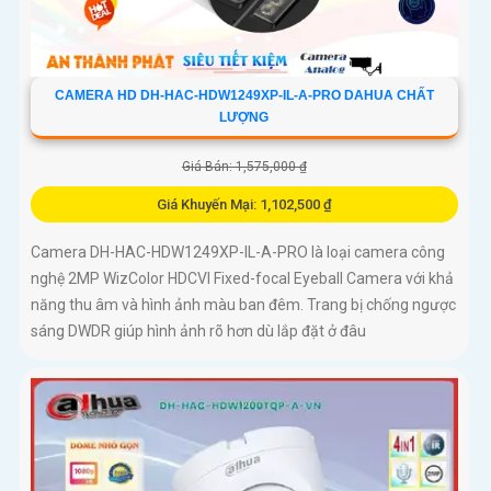
CAMERA HD DH-HAC-HDW1249XP-IL-A-PRO DAHUA CHẤT
LƯỢNG
Giá Bán: 1,575,000 ₫
Giá Khuyến Mại: 1,102,500 ₫
Camera DH-HAC-HDW1249XP-IL-A-PRO là loại camera công
nghệ 2MP WizColor HDCVI Fixed-focal Eyeball Camera với khả
năng thu âm và hình ảnh màu ban đêm. Trang bị chống ngược
sáng DWDR giúp hình ảnh rõ hơn dù lắp đặt ở đâu