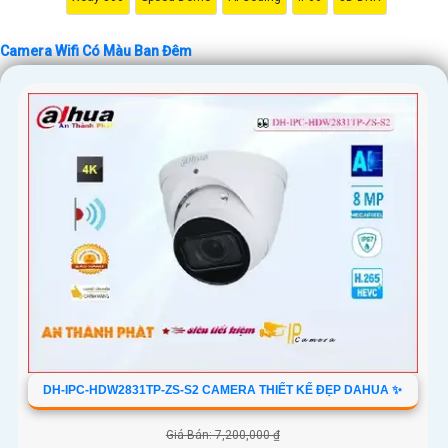
'
Camera Wifi Có Màu Ban Đêm
DH-IPC-HDW2831TP-ZS-S2 CAMERA THIẾT KẾ ĐẸP DAHUA ✨
Giá Bán: 7,200,000 ₫