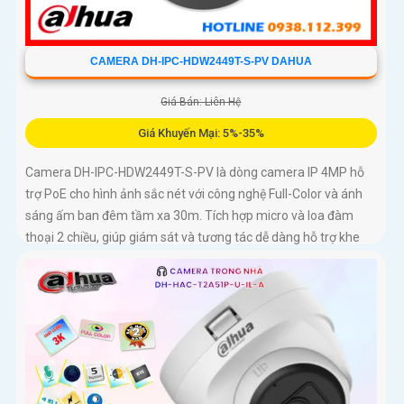
CAMERA DH-IPC-HDW2449T-S-PV DAHUA
Giá Bán: Liên Hệ
Giá Khuyến Mại: 5%-35%
Camera DH-IPC-HDW2449T-S-PV là dòng camera IP 4MP hỗ
trợ PoE cho hình ảnh sắc nét với công nghệ Full-Color và ánh
sáng ấm ban đêm tầm xa 30m. Tích hợp micro và loa đàm
thoại 2 chiều, giúp giám sát và tương tác dễ dàng hỗ trợ khe
thẻ nhớ tối đa 256GB, công nghệ nén H