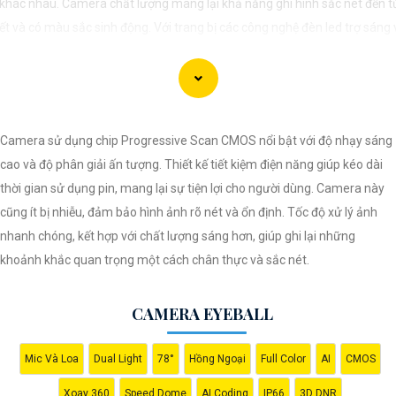
 khác nhau. Camera chất lượng mang lại khả năng ghi hình sắc nét đến 
tiết và có màu sắc sinh động. Với trang bị các công nghệ đèn led trợ sáng
đêm, camera wifi cho phép bạn nhận diện rõ ràng vật thể và người mà
ra ghi lại, tăng cường sự an toàn cho gia đình và tài sản của bạn. Sau đâ
số camera wifi quan sát ban đêm có màu chất lượng mà giá rẻ dành ch
i tham khảo.
Camera sử dụng chip Progressive Scan CMOS nổi bật với độ nhạy sáng
cao và độ phân giải ấn tượng. Thiết kế tiết kiệm điện năng giúp kéo dài
thời gian sử dụng pin, mang lại sự tiện lợi cho người dùng. Camera này
cũng ít bị nhiễu, đảm bảo hình ảnh rõ nét và ổn định. Tốc độ xử lý ảnh
nhanh chóng, kết hợp với chất lượng sáng hơn, giúp ghi lại những
khoảnh khắc quan trọng một cách chân thực và sắc nét.
CAMERA EYEBALL
Mic Và Loa
Dual Light
78°
Hồng Ngoại
Full Color
AI
CMOS
Xoay 360
Speed Dome
AI Coding
IP66
3D DNR