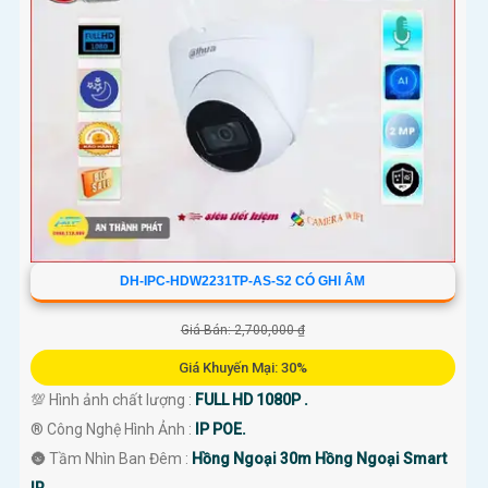
DH-IPC-HDW2231TP-AS-S2 CÓ GHI ÂM
Giá Bán: 2,700,000 ₫
Giá Khuyến Mại: 30%
💯 Hình ảnh chất lượng :
FULL HD 1080P .
®️ Công Nghệ Hình Ảnh :
IP POE.
🌚 Tầm Nhìn Ban Đêm :
Hồng Ngoại 30m Hồng Ngoại Smart