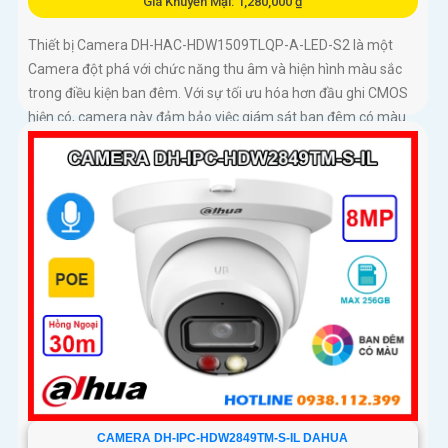
Giá Khuyến Mại: 1,280,000 ₫
Thiết bị Camera DH-HAC-HDW1509TLQP-A-LED-S2 là một
Camera đột phá với chức năng thu âm và hiện hình màu sắc
trong điều kiện ban đêm. Với sự tối ưu hóa hơn đầu ghi CMOS
hiện có, camera này đảm bảo việc giám sát ban đêm có màu
sắc trung thực hơn
CAMERA DH-IPC-HDW2849TM-S-IL DAHUA