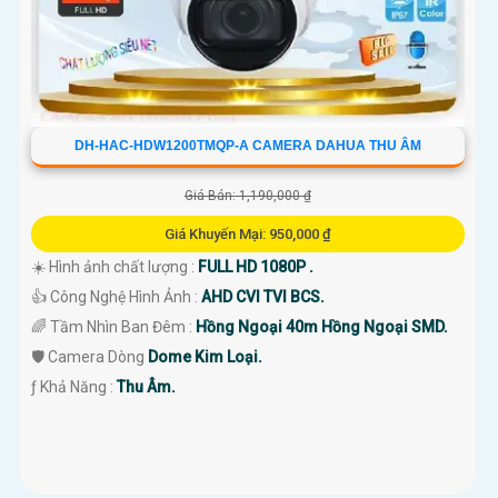
DH-HAC-HDW1200TMQP-A CAMERA DAHUA THU ÂM
Giá Bán: 1,190,000 ₫
Giá Khuyến Mại: 950,000 ₫
☀️ Hình ảnh chất lượng :
FULL HD 1080P .
👍 Công Nghệ Hình Ảnh :
AHD CVI TVI BCS.
🌈 Tầm Nhìn Ban Đêm :
Hồng Ngoại 40m Hồng Ngoại SMD.
🛡 Camera Dòng
Dome Kim Loại.
️ƒ Khả Năng :
Thu Âm.