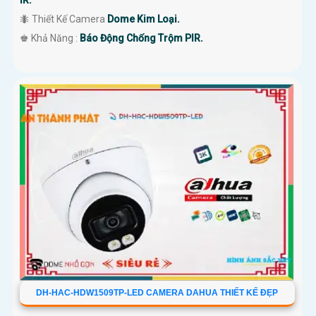
IR.
🐜 Thiết Kế Camera
Dome Kim Loại.
️♚ Khả Năng :
Báo Động Chống Trộm PIR.
DH-HAC-HDW1509TP-LED CAMERA DAHUA THIẾT KẾ ĐẸP