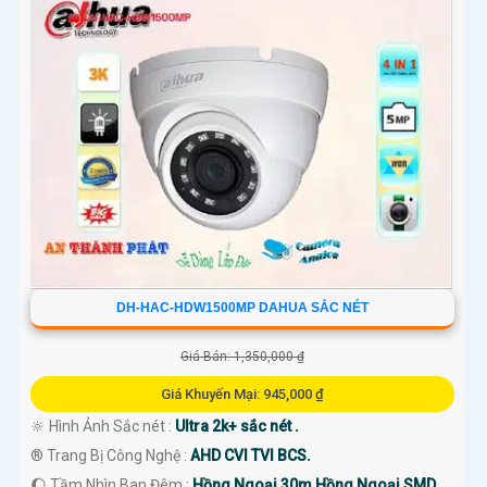
DH-HAC-HDW1500MP DAHUA SẮC NÉT
Giá Bán: 1,350,000 ₫
Giá Khuyến Mại: 945,000 ₫
🔆 Hình Ảnh Sắc nét :
Ultra 2k+ sắc nét .
®️ Trang Bị Công Nghệ :
AHD CVI TVI BCS.
🌔 Tầm Nhìn Ban Đêm :
Hồng Ngoại 30m Hồng Ngoại SMD.