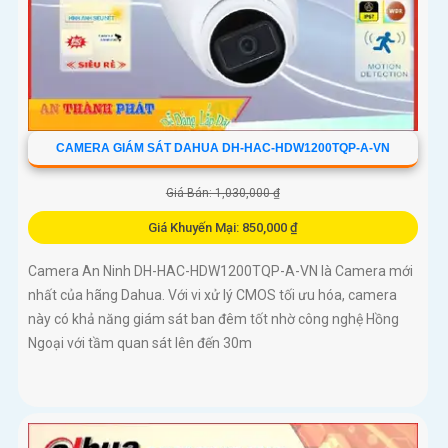
CAMERA GIÁM SÁT DAHUA DH-HAC-HDW1200TQP-A-VN
Giá Bán: 1,030,000 ₫
Giá Khuyến Mại: 850,000 ₫
Camera An Ninh DH-HAC-HDW1200TQP-A-VN là Camera mới
nhất của hãng Dahua. Với vi xử lý CMOS tối ưu hóa, camera
này có khả năng giám sát ban đêm tốt nhờ công nghệ Hồng
Ngoại với tầm quan sát lên đến 30m