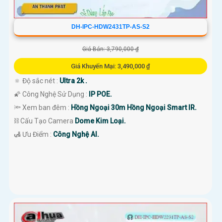
DH-IPC-HDW2431TP-AS-S2
Giá Bán: 3,790,000 ₫
Giá Khuyến Mại: 3,490,000 ₫
🔅 Độ sắc nét :
Ultra 2k .
🌠 Công Nghệ Sử Dụng :
IP POE.
🔦 Xem ban đêm :
Hồng Ngoại 30m Hồng Ngoại Smart IR.
⛓ Cấu Tạo Camera
Dome Kim Loại.
️🛃 Ưu Điểm :
Công Nghệ AI.