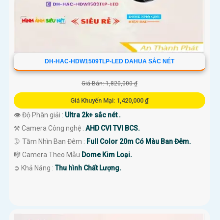
DH-HAC-HDW1509TLP-LED DAHUA SẮC NÉT
Giá Bán: 1,820,000 ₫
Giá Khuyến Mại: 1,420,000 ₫
👁 Độ Phân giải :
Ultra 2k+ sắc nét .
⚒ Camera Công nghệ :
AHD CVI TVI BCS.
🌛 Tầm Nhìn Ban Đêm :
Full Color 20m Có Màu Ban Đêm.
🎼️ Camera Theo Mẫu
Dome Kim Loại.
️➲ Khả Năng :
Thu hình Chất Lượng.