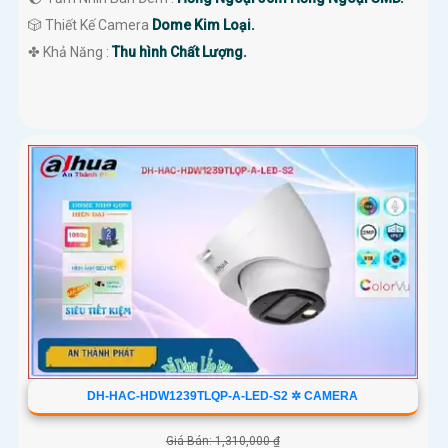
🎲 Thiết Kế Camera
Dome Kim Loại.
️✤ Khả Năng :
Thu hình Chất Lượng.
DH-HAC-HDW1239TLQP-A-LED-S2 ✲ CAMERA
Giá Bán: 1,310,000 ₫