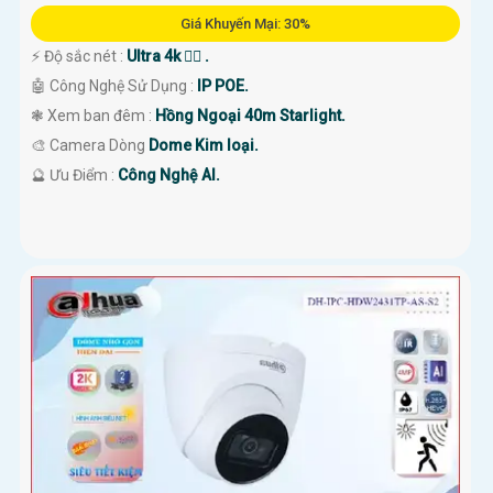
Giá Khuyến Mại: 30%
️⚡ Độ sắc nét :
Ultra 4k 👍🏾 .
🤖️ Công Nghệ Sử Dụng :
IP POE.
❃ Xem ban đêm :
Hồng Ngoại 40m Starlight.
🎨 Camera Dòng
Dome Kim loại.
️🔮 Ưu Điểm :
Công Nghệ AI.