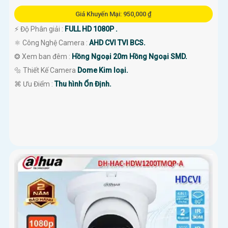
Giá Khuyến Mại: 950,000 ₫
️⚡ Độ Phân giải :
FULL HD 1080P .
⚛️ Công Nghệ Camera :
AHD CVI TVI BCS.
❂ Xem ban đêm :
Hồng Ngoại 20m Hồng Ngoại SMD.
🔩 Thiết Kế Camera
Dome Kim loại.
️⌘ Ưu Điểm :
Thu hình Ổn Định.