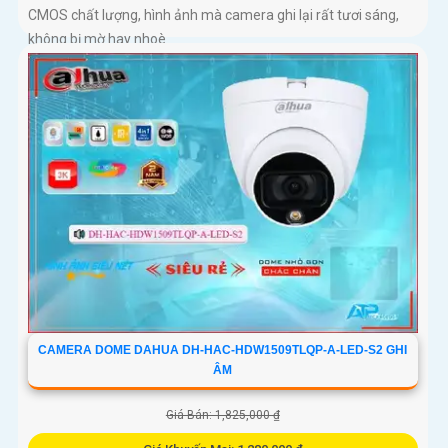
CMOS chất lượng, hình ảnh mà camera ghi lại rất tươi sáng,
không bị mờ hay nhoè
CAMERA DOME DAHUA DH-HAC-HDW1509TLQP-A-LED-S2 GHI
ÂM
Giá Bán: 1,825,000 ₫