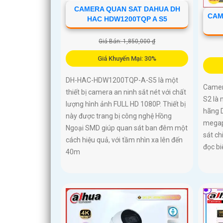
CAMERA QUAN SAT DAHUA DH
CAM
HAC HDW1200TQP A S5
Giá Bán: 1,850,000 ₫
Giá Khuyến Mại: 30%
DH-HAC-HDW1200TQP-A-S5 là một
Camer
thiết bị camera an ninh sắt nét với chất
S2 là
lượng hình ảnh FULL HD 1080P. Thiết bị
hãng D
này được trang bị công nghệ Hồng
megap
Ngoại SMD giúp quan sát ban đêm một
sát ch
cách hiệu quả, với tầm nhìn xa lên đến
đọc bi
40m