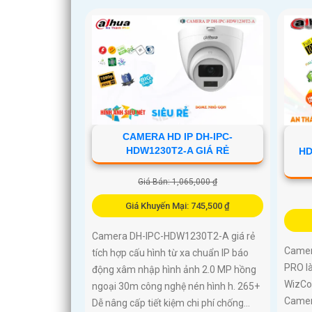
CAMERA HD IP DH-IPC-
HDW1230T2-A GIÁ RẺ
HD
Giá Bán: 1,065,000 ₫
Giá Khuyến Mại: 745,500 ₫
Camera DH-IPC-HDW1230T2-A giá rẻ
Camer
tích hợp cấu hình từ xa chuẩn IP báo
PRO l
động xâm nhập hình ảnh 2.0 MP hồng
WizCol
ngoại 30m công nghệ nén hình h. 265+
Camer
Dễ nâng cấp tiết kiệm chi phí chống...