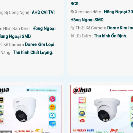
BCS.
❂ Xem ban đêm :
Hồng Ngoại 2
ng Bị Công Nghệ :
AHD CVI TVI
Hồng Ngoại SMD.
🔩 Thiết Kế Camera
Dome Kim loạ
m Nhìn Ban Đêm :
Hồng Ngoại
️⌘ Ưu Điểm :
Thu hình Ổn Định.
ồng Ngoại SMD.
iết Kế Camera
Dome Kim Loại.
 Năng :
Thu hình Chất Lượng.