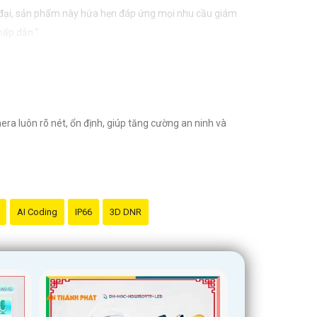
n đại, sản phẩm này hứa hẹn đáp ứng mọi nhu cầu giám
hấp dẫn."
a luôn rõ nét, ổn định, giúp tăng cường an ninh và
AI Coding
IP66
3D DNR