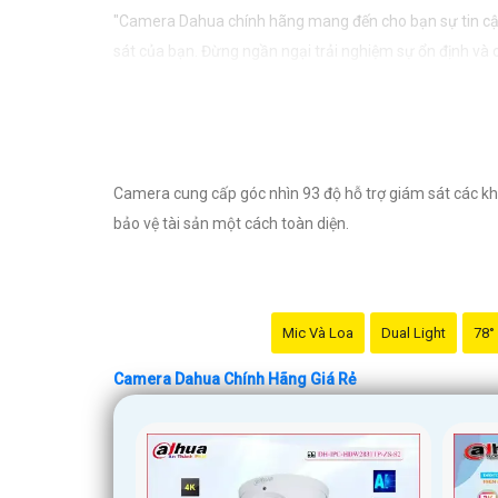
"Camera Dahua chính hãng mang đến cho bạn sự tin cậy 
sát của bạn. Đừng ngần ngại trải nghiệm sự ổn định và
Camera cung cấp góc nhìn 93 độ hỗ trợ giám sát các kh
bảo vệ tài sản một cách toàn diện.
Mic Và Loa
Dual Light
78°
Camera Dahua Chính Hãng Giá Rẻ