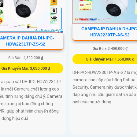
CAMERA IP DAHUA DH-IPC
HDW2230TP-AS-S2
AMERA IP DAHUA DH-IPC-
HDW2231TP-ZS-S2
Giá Bán: 2,400,000 ₫
Giá Bán: 4,320,000 ₫
Giá Khuyến Mại: 1,650,000 ₫
Giá Khuyến Mại: 3,050,000 ₫
DH-IPC-HDW2230TP-AS-S2 là một
camera cao cấp của hãng Dahua
a quan sát DH-IPC-HDW2231TP-
Security. Camera này được thiết k
 là một Camera chất lượng cao
đáp ứng nhu cầu giám sát và bảo 
iều tính năng đáng chú ý. Camera
ninh của người dùng
ược trang bị báo động chống
IR, giúp phát hiện chuyển động
o động hiệu quả