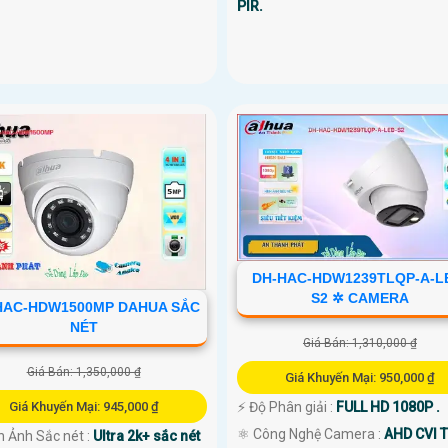
PIR.
DH-HAC-HDW1239TLQP-A-L
S2 ✲ CAMERA
HAC-HDW1500MP DAHUA SẮC
NÉT
Giá Bán: 1,310,000 ₫
Giá Bán: 1,350,000 ₫
Giá Khuyến Mại: 950,000 ₫
Giá Khuyến Mại: 945,000 ₫
️⚡ Độ Phân giải :
FULL HD 1080P .
⚛️ Công Nghệ Camera :
AHD CVI T
h Ảnh Sắc nét :
Ultra 2k+ sắc nét