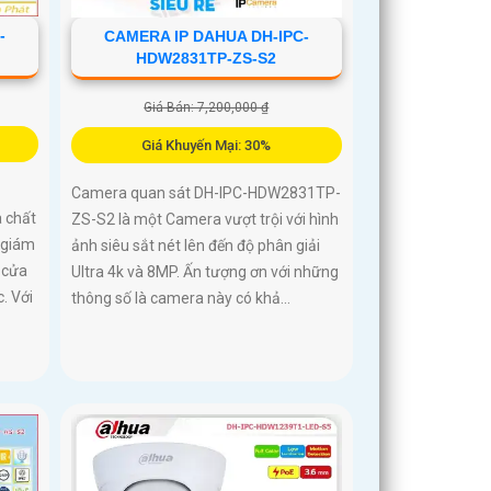
-
CAMERA IP DAHUA DH-IPC-
HDW2831TP-ZS-S2
Giá Bán: 7,200,000 ₫
Giá Khuyến Mại: 30%
Camera quan sát DH-IPC-HDW2831TP-
 chất
ZS-S2 là một Camera vượt trội với hình
c giám
ảnh siêu sắt nét lên đến độ phân giải
 cửa
Ultra 4k và 8MP. Ấn tượng ơn với những
. Với
thông số là camera này có khả...