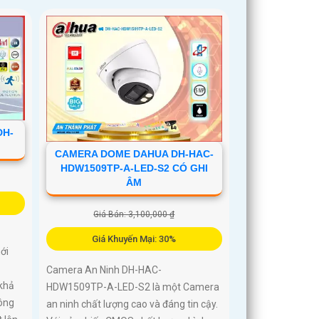
DH-
CAMERA DOME DAHUA DH-HAC-
HDW1509TP-A-LED-S2 CÓ GHI
ÂM
Giá Bán: 3,100,000 ₫
Giá Khuyến Mại: 30%
ới
Camera An Ninh DH-HAC-
khả
HDW1509TP-A-LED-S2 là một Camera
ông
an ninh chất lượng cao và đáng tin cậy.