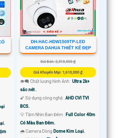
DH-HAC-HDW1509TP-LED
CÓ
CAMERA DAHUA THIẾT KẾ ĐẸP
Giá Bán: 2,310,000 ₫
Giá Khuyến Mại: 1,610,000 ₫
👁️‍🗨 Chất lượng hình Ảnh :
Ultra 2k+
sắc nét .
🌠 Sử dụng công nghệ :
AHD CVI TVI
BCS.
ại
💡 Tầm Nhìn Ban Đêm :
Full Color 40m
Có Màu Ban Đêm.
ại.
🌧️ Camera Dòng
Dome Kim Loại.
rộm