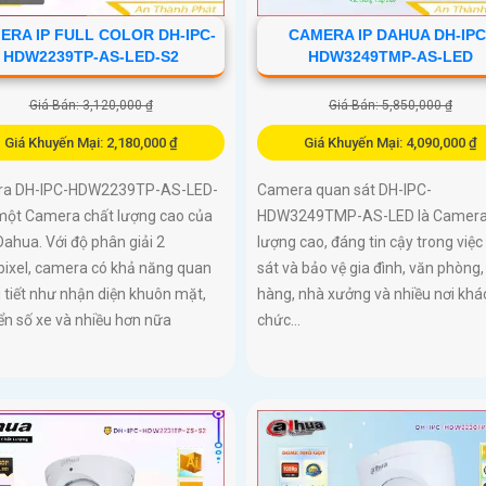
ERA IP FULL COLOR DH-IPC-
CAMERA IP DAHUA DH-IPC
HDW2239TP-AS-LED-S2
HDW3249TMP-AS-LED
Giá Bán: 3,120,000 ₫
Giá Bán: 5,850,000 ₫
Giá Khuyến Mại: 2,180,000 ₫
Giá Khuyến Mại: 4,090,000 ₫
a DH-IPC-HDW2239TP-AS-LED-
Camera quan sát DH-IPC-
 một Camera chất lượng cao của
HDW3249TMP-AS-LED là Camera
ahua. Với độ phân giải 2
lượng cao, đáng tin cậy trong việ
ixel, camera có khả năng quan
sát và bảo vệ gia đình, văn phòng,
i tiết như nhận diện khuôn mặt,
hàng, nhà xưởng và nhiều nơi khác
ển số xe và nhiều hơn nữa
chức...