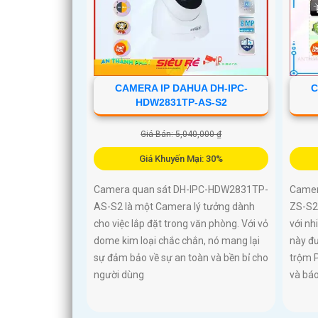
CAMERA IP DAHUA DH-IPC-
C
HDW2831TP-AS-S2
Giá Bán: 5,040,000 ₫
Giá Khuyến Mại: 30%
Camera quan sát DH-IPC-HDW2831TP-
Camer
AS-S2 là một Camera lý tưởng dành
ZS-S2
cho việc lắp đặt trong văn phòng. Với vỏ
với nh
dome kim loại chắc chắn, nó mang lại
này đ
sự đảm bảo về sự an toàn và bền bỉ cho
trộm P
người dùng
và bá