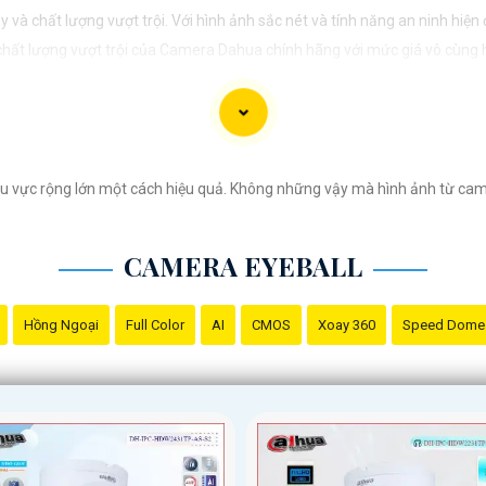
và chất lượng vượt trội. Với hình ảnh sắc nét và tính năng an ninh hiệ
 chất lượng vượt trội của Camera Dahua chính hãng với mức giá vô cùng 
u vực rộng lớn một cách hiệu quả. Không những vậy mà hình ảnh từ camer
CAMERA EYEBALL
Hồng Ngoại
Full Color
AI
CMOS
Xoay 360
Speed Dome