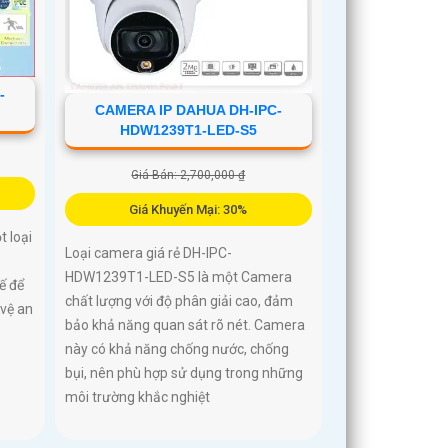
-
CAMERA IP DAHUA DH-IPC-
HDW1239T1-LED-S5
Giá Bán: 2,700,000 ₫
Giá Khuyến Mại: 30%
 loại
Loại camera giá rẻ DH-IPC-
HDW1239T1-LED-S5 là một Camera
ế để
chất lượng với độ phân giải cao, đảm
vệ an
bảo khả năng quan sát rõ nét. Camera
này có khả năng chống nước, chống
bụi, nên phù hợp sử dụng trong những
môi trường khắc nghiệt