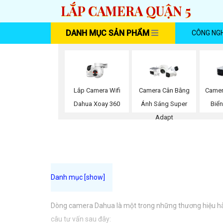
LẮP CAMERA QUẬN 5
DANH MỤC SẢN PHẨM
CÔNG NG
Lắp Camera Wifi
Camera Cân Bằng
Camer
Dahua Xoay 360
Ánh Sáng Super
Biể
Adapt
Dòng camera Dahua là một trong những thương hiệu hàng
câu tư vấn sau đây: