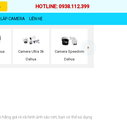
HOTLINE: 0938.112.399
 LẮP CAMERA
LIÊN HỆ
hua
Camera Ultra 3k
Camera Speedom
a
Dahua
Dahua
hãng giá rẻ và hình ảnh sắc nét, bạn có thể sử dụng