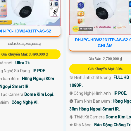
DH-IPC-HDW2431TP-AS-S2
DH-IPC-HDW2231TP-AS-S2 
Giá Bán: 3,790,000 ₫
GHI ÂM
Giá Khuyến Mại: 3,490,000 ₫
Giá Bán: 2,700,000 ₫
sắc nét :
Ultra 2k .
Giá Khuyến Mại: 30%
ng Nghệ Sử Dụng :
IP POE.
💯 Hình ảnh chất lượng :
FULL HD
m ban đêm :
Hồng Ngoại 30m
1080P .
Ngoại Smart IR.
®️ Công Nghệ Hình Ảnh :
IP POE.
 Tạo Camera
Dome Kim Loại.
🌚 Tầm Nhìn Ban Đêm :
Hồng Ngo
 Điểm :
Công Nghệ AI.
30m Hồng Ngoại Smart IR.
🐜 Thiết Kế Camera
Dome Kim Lo
️♚ Khả Năng :
Báo Động Chống T