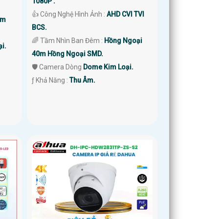
1080P .
👍 Công Nghệ Hình Ảnh :
AHD CVI TVI
0m
BCS.
🌈 Tầm Nhìn Ban Đêm :
Hồng Ngoại
i.
40m Hồng Ngoại SMD.
🛡 Camera Dòng
Dome Kim Loại.
️ƒ Khả Năng :
Thu Âm.