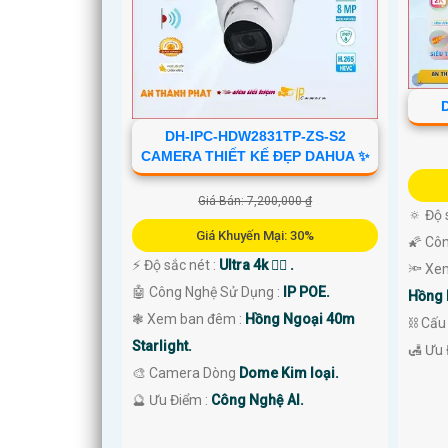
DH-IPC-HDW2831TP-ZS-S2
CAMERA THIẾT KẾ ĐẸP DAHUA ✨
Giá Bán: 7,200,000 ₫
🔅 Độ 
Giá Khuyến Mại: 30%
🌠 Cô
️⚡ Độ sắc nét :
Ultra 4k 👍🏾 .
🔦 Xe
🤖️ Công Nghệ Sử Dụng :
IP POE.
Hồng 
❃ Xem ban đêm :
Hồng Ngoại 40m
⛓ Cấu
Starlight.
️🛃 Ưu
🎨 Camera Dòng
Dome Kim loại.
'
️🔮 Ưu Điểm :
Công Nghệ AI.