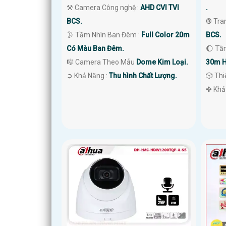
⚒ Camera Công nghệ :
AHD CVI TVI
.
BCS.
®️ Tra
🌛 Tầm Nhìn Ban Đêm :
Full Color 20m
BCS.
Có Màu Ban Đêm.
🌔 Tầ
🎼️ Camera Theo Mẫu
Dome Kim Loại.
30m H
️➲ Khả Năng :
Thu hình Chất Lượng.
🎲 Th
️✤ Khả