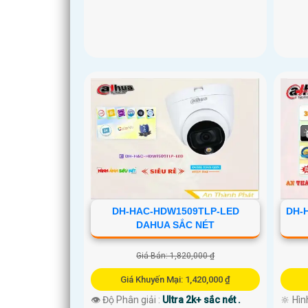
DH-HAC-HDW1509TLP-LED
DH-
DAHUA SẮC NÉT
Giá Bán: 1,820,000 ₫
Giá Khuyến Mại: 1,420,000 ₫
👁 Độ Phân giải :
Ultra 2k+ sắc nét .
🔆 Hìn