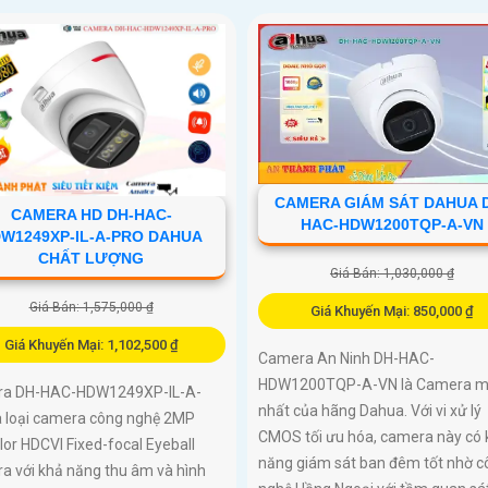
CAMERA GIÁM SÁT DAHUA 
CAMERA HD DH-HAC-
HAC-HDW1200TQP-A-VN
W1249XP-IL-A-PRO DAHUA
CHẤT LƯỢNG
Giá Bán: 1,030,000 ₫
Giá Bán: 1,575,000 ₫
Giá Khuyến Mại: 850,000 ₫
Giá Khuyến Mại: 1,102,500 ₫
Camera An Ninh DH-HAC-
HDW1200TQP-A-VN là Camera m
a DH-HAC-HDW1249XP-IL-A-
nhất của hãng Dahua. Với vi xử lý
à loại camera công nghệ 2MP
CMOS tối ưu hóa, camera này có 
or HDCVI Fixed-focal Eyeball
năng giám sát ban đêm tốt nhờ c
a với khả năng thu âm và hình