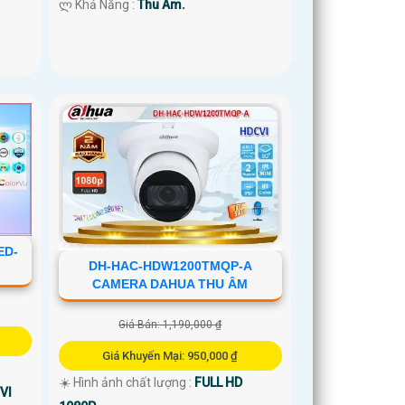
️ლ Khả Năng :
Thu Âm.
ED-
DH-HAC-HDW1200TMQP-A
CAMERA DAHUA THU ÂM
Giá Bán: 1,190,000 ₫
Giá Khuyến Mại: 950,000 ₫
☀️ Hình ảnh chất lượng :
FULL HD
VI