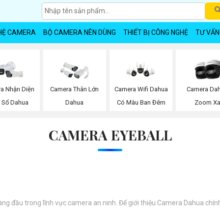
HỆ CAMERA
BỘ CAMERA NÊN DÙNG
THIẾT BỊ CÔNG NGHỆ
TƯ VẤN
a Nhận Diện
Camera Thân Lớn
Camera Wifi Dahua
Camera Da
n Số Dahua
Dahua
Có Màu Ban Đêm
Zoom X
CAMERA EYEBALL
 đầu trong lĩnh vực camera an ninh. Để giới thiệu Camera Dahua chính 