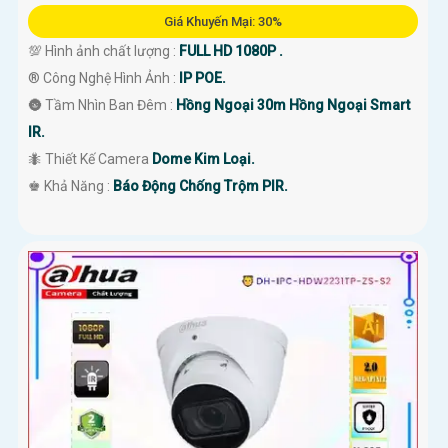
Giá Khuyến Mại: 30%
💯 Hình ảnh chất lượng :
FULL HD 1080P .
®️ Công Nghệ Hình Ảnh :
IP POE.
🌚 Tầm Nhìn Ban Đêm :
Hồng Ngoại 30m Hồng Ngoại Smart
IR.
🐜 Thiết Kế Camera
Dome Kim Loại.
️♚ Khả Năng :
Báo Động Chống Trộm PIR.