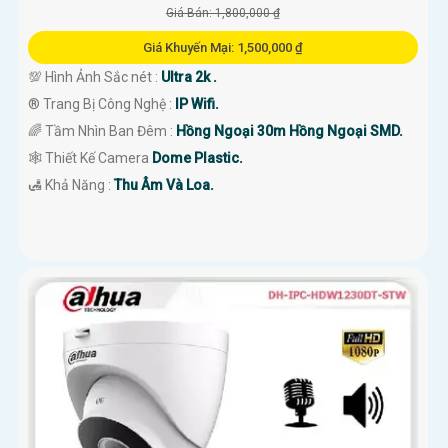
Giá Bán: 1,800,000 ₫
Giá Khuyến Mại: 1,500,000 ₫
💯 Hình Ảnh Sắc nét :
Ultra 2k .
®️ Trang Bị Công Nghệ :
IP Wifi.
🌈 Tầm Nhìn Ban Đêm :
Hồng Ngoại 30m Hồng Ngoại SMD.
🕸️ Thiết Kế Camera
Dome Plastic.
️🛃 Khả Năng :
Thu Âm Và Loa.