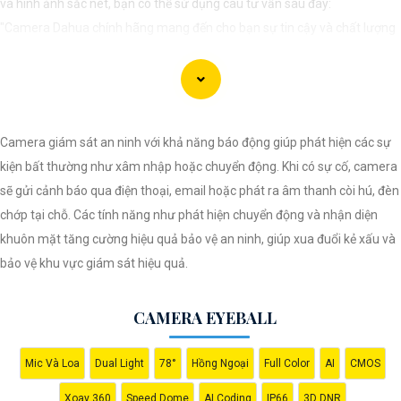
và hình ảnh sắc nét, bạn có thể sử dụng câu tư vấn sau đây:
"Camera Dahua chính hãng mang đến cho bạn sự tin cậy và chất lượng
vượt trội. Với hình ảnh sắc nét và tính năng an ninh hiện đại, sản phẩm
này hứa hẹn đáp ứng mọi nhu cầu giám sát của bạn. Đừng ngần ngại
trải nghiệm sự ổn định và chất lượng vượt trội của Camera Dahua chính
hãng với mức giá vô cùng hấp dẫn."
Camera giám sát an ninh với khả năng báo động giúp phát hiện các sự
kiện bất thường như xâm nhập hoặc chuyển động. Khi có sự cố, camera
sẽ gửi cảnh báo qua điện thoại, email hoặc phát ra âm thanh còi hú, đèn
chớp tại chỗ. Các tính năng như phát hiện chuyển động và nhận diện
khuôn mặt tăng cường hiệu quả bảo vệ an ninh, giúp xua đuổi kẻ xấu và
bảo vệ khu vực giám sát hiệu quả.
CAMERA EYEBALL
Mic Và Loa
Dual Light
78°
Hồng Ngoại
Full Color
AI
CMOS
Xoay 360
Speed Dome
AI Coding
IP66
3D DNR