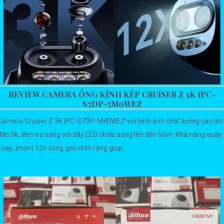
REVIEW CAMERA ỐNG KÍNH KÉP CRUISER Z 3K IPC-
S7DP-5M0WEZ
Camera Cruiser Z 3K IPC-S7DP-5M0WEZ với hình ảnh chất lượng cao lên
đến 3k, đèn trợ sáng với dãy LED chiếu sáng lên đến 56m. Khả năng quay
xoay, zoom 12x cùng góc nhìn rộng giúp...