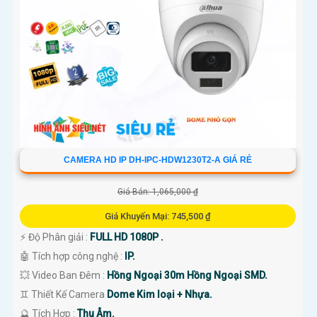
CAMERA HD IP DH-IPC-HDW1230T2-A GIÁ RẺ
Giá Bán: 1,065,000 ₫
Giá Khuyến Mại: 745,500 ₫
️⚡ Độ Phân giải :
FULL HD 1080P .
🤖️ Tích hợp công nghệ :
IP.
💥 Video Ban Đêm :
Hồng Ngoại 30m Hồng Ngoại SMD.
♊ Thiết Kế Camera
Dome Kim loại + Nhựa.
️🔮 Tích Hợp :
Thu Âm.