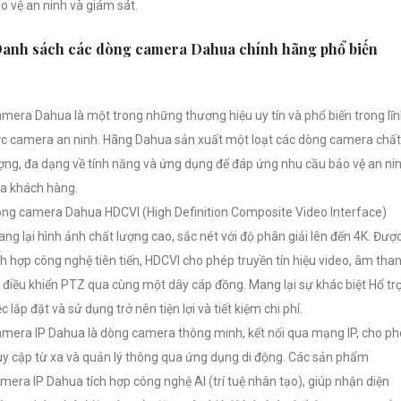
o vệ an ninh và giám sát.
anh sách các dòng camera Dahua chính hãng phổ biến
mera Dahua là một trong những thương hiệu uy tín và phổ biến trong lĩ
c camera an ninh. Hãng Dahua sản xuất một loạt các dòng camera chất
ợng, đa dạng về tính năng và ứng dụng để đáp ứng nhu cầu bảo vệ an ni
a khách hàng.
ng camera Dahua HDCVI (High Definition Composite Video Interface)
ng lại hình ảnh chất lượng cao, sắc nét với độ phân giải lên đến 4K. Đượ
ch hợp công nghệ tiên tiến, HDCVI cho phép truyền tín hiệu video, âm tha
 điều khiển PTZ qua cùng một dây cáp đồng. Mang lại sự khác biệt Hổ tr
ệc lắp đặt và sử dụng trở nên tiện lợi và tiết kiệm chi phí.
mera IP Dahua là dòng camera thông minh, kết nối qua mạng IP, cho p
uy cập từ xa và quản lý thông qua ứng dụng di động. Các sản phẩm
mera IP Dahua tích hợp công nghệ AI (trí tuệ nhân tạo), giúp nhận diện