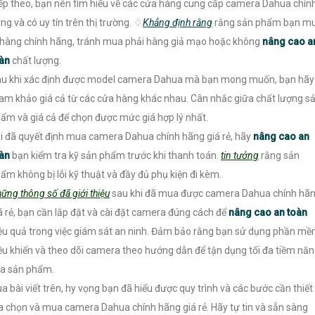
ếp theo, bạn nên tìm hiểu về các cửa hàng cung cấp camera Dahua chín
ng và có uy tín trên thị trường. ♢
Khẳng định rằng
rằng sản phẩm bạn m
 hàng chính hãng, tránh mua phải hàng giả mạo hoặc không
nâng cao a
oàn
chất lượng.
u khi xác định được model camera Dahua mà bạn mong muốn, bạn hãy
am khảo giá cả từ các cửa hàng khác nhau. Cân nhắc giữa chất lượng s
ẩm và giá cả để chọn được mức giá hợp lý nhất.
i đã quyết định mua camera Dahua chính hãng giá rẻ, hãy
nâng cao an
oàn
bạn kiểm tra kỹ sản phẩm trước khi thanh toán.
tin tưởng
rằng sản
ẩm không bị lỗi kỹ thuật và đầy đủ phụ kiện đi kèm.
ững thông số đã giới thiệu
sau khi đã mua được camera Dahua chính hã
á rẻ, bạn cần lắp đặt và cài đặt camera đúng cách để
nâng cao an toàn
ệu quả trong việc giám sát an ninh. Đảm bảo rằng bạn sử dụng phần m
ều khiển và theo dõi camera theo hướng dẫn để tận dụng tối đa tiềm nă
a sản phẩm.
a bài viết trên, hy vọng bạn đã hiểu được quy trình và các bước cần thiết
a chọn và mua camera Dahua chính hãng giá rẻ. Hãy tự tin và sẵn sàng