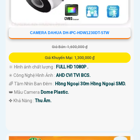
CAMERA DAHUA DH-IPC-HDW1230DT-STW
Giá Bán: 1,600,000 ₫
Giá Khuyến Mại: 1,300,000 ₫
🔆 Hình ảnh chất lượng :
FULL HD 1080P .
✳️ Công Nghệ Hình Ảnh :
AHD CVI TVI BCS.
🌈 Tầm Nhìn Ban Đêm :
Hồng Ngoại 30m Hồng Ngoại SMD.
👑 Mẫu Camera
Dome Plastic.
️✤ Khả Năng :
Thu Âm.