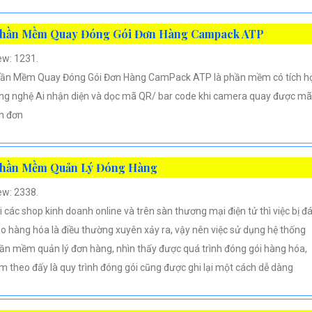
hần Mềm Quay Đóng Gói Đơn Hàng Campack ATP
ew: 1231.
ần Mềm Quay Đóng Gói Đơn Hàng CamPack ATP là phần mềm có tích h
ng nghệ Ai nhận diện và dọc mã QR/ bar code khi camera quay được mã
n đơn
hần Mềm Quản Lý Đóng Hàng
ew: 2338.
i các shop kinh doanh online và trên sàn thương mại điện tử thì việc bị đ
áo hàng hóa là điều thường xuyên xảy ra, vậy nên việc sử dụng hệ thống
ần mềm quản lý đơn hàng, nhìn thấy được quá trình đóng gói hàng hóa,
m theo đấy là quy trình đóng gói cũng được ghi lại một cách dễ dàng