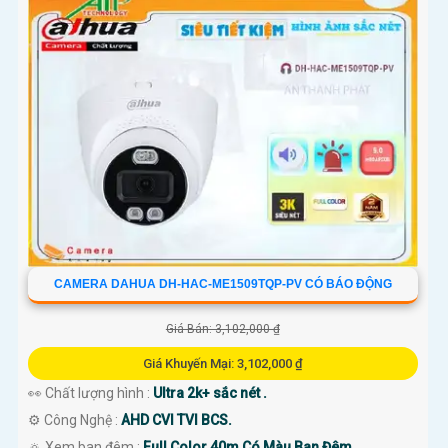
CAMERA DAHUA DH-HAC-ME1509TQP-PV CÓ BÁO ĐỘNG
Giá Bán: 3,102,000 ₫
Giá Khuyến Mại: 3,102,000 ₫
👀 Chất lượng hình :
Ultra 2k+ sắc nét .
⚙ Công Nghệ :
AHD CVI TVI BCS.
🔅 Xem ban đêm :
Full Color 40m Có Màu Ban Đêm.