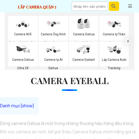
LẮP CAMERA QUẬN 5
Camera Wifi
Camera Ống Kính
Camera Dahua
Camera Ip Thân
Dahua Có Màu Ban
Zoom Dahua
Xoay 360 Độ
Dahua
Đêm
Camera Dahua
Camera Ip AI
Camera Eyeball
Lắp Camera Auto
Ultra 2K
Dahua
Tracking
CAMERA EYEBALL
Dòng camera Dahua là một trong những thương hiệu hàng đầu trong
lĩnh vực camera an ninh. Để giới thiệu Camera Dahua chính hãng giá rẻ