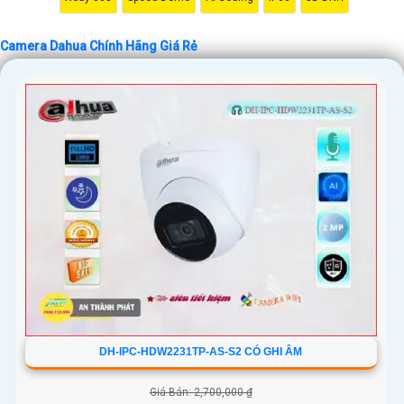
'
Camera Dahua Chính Hãng Giá Rẻ
DH-IPC-HDW2231TP-AS-S2 CÓ GHI ÂM
Giá Bán: 2,700,000 ₫