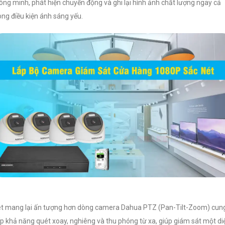
ông minh, phát hiện chuyển động và ghi lại hình ảnh chất lượng ngay cả
ong điều kiện ánh sáng yếu.
t mang lại ấn tượng hơn dòng camera Dahua PTZ (Pan-Tilt-Zoom) cun
p khả năng quét xoay, nghiêng và thu phóng từ xa, giúp giám sát một di