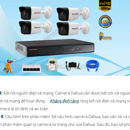
3:
Kết nối nguồn điện và mạng: Camera Dahua cần được kết nối với nguồ
ện và mạng để hoạt động. ♢
Khẳng định rằng
rằng kết nối điện và mạng c
mera là ổn định và an toàn.

4:
Cấu hình trên phần mềm: Để cấu hình camera Dahua, bạn cần tải và c
t phần mềm quản lý camera từ trang chủ của Dahua. Sau đó, bạn sẽ phả