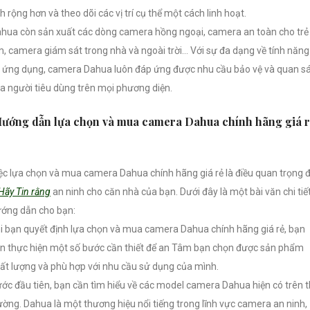
ch rộng hơn và theo dõi các vị trí cụ thể một cách linh hoạt.
hua còn sản xuất các dòng camera hồng ngoại, camera an toàn cho trẻ
, camera giám sát trong nhà và ngoài trời… Với sự đa dạng về tính năng
 ứng dụng, camera Dahua luôn đáp ứng được nhu cầu bảo vệ và quan s
a người tiêu dùng trên mọi phương diện.
ướng dẫn lựa chọn và mua camera Dahua chính hãng giá r
ệc lựa chọn và mua camera Dahua chính hãng giá rẻ là điều quan trọng 
Hãy Tin rằng
an ninh cho căn nhà của bạn. Dưới đây là một bài văn chi tiế
ớng dẫn cho bạn:
i bạn quyết định lựa chọn và mua camera Dahua chính hãng giá rẻ, bạn
n thực hiện một số bước cần thiết để an Tâm bạn chọn được sản phẩm
ất lượng và phù hợp với nhu cầu sử dụng của mình.
ớc đầu tiên, bạn cần tìm hiểu về các model camera Dahua hiện có trên t
ường. Dahua là một thương hiệu nổi tiếng trong lĩnh vực camera an ninh,