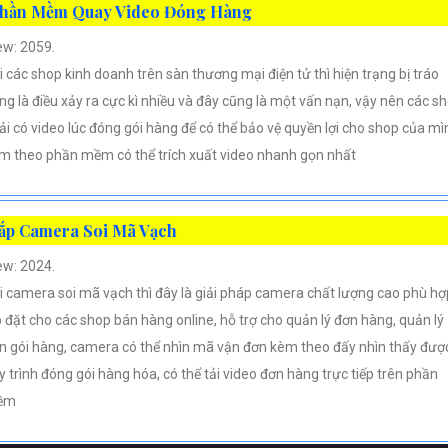
hần Mềm Quay Video Đóng Hàng
ew: 2059.
i các shop kinh doanh trên sàn thương mại điện tử thì hiện trạng bị tráo
ng là điều xảy ra cực kì nhiều và đây cũng là một vấn nạn, vậy nên các s
ải có video lúc đóng gói hàng để có thể bảo vệ quyền lợi cho shop của mì
m theo phần mềm có thể trích xuất video nhanh gọn nhất
ắp Camera Soi Mã Vạch
ew: 2024.
i camera soi mã vạch thì đây là giải pháp camera chất lượng cao phù hợ
p đặt cho các shop bán hàng online, hỗ trợ cho quản lý đơn hàng, quản lý
n gói hàng, camera có thể nhìn mã vận đơn kèm theo đấy nhìn thấy đượ
y trình đóng gói hàng hóa, có thể tải video đơn hàng trực tiếp trên phần
ềm