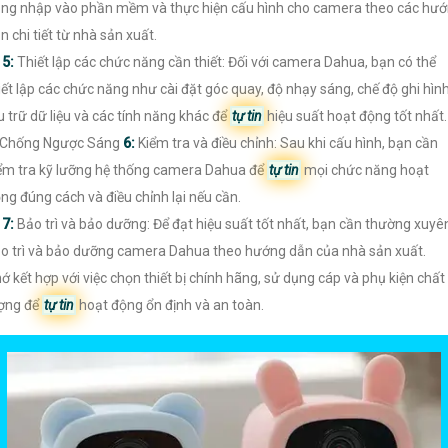
ng nhập vào phần mềm và thực hiện cấu hình cho camera theo các hư
n chi tiết từ nhà sản xuất.

5:
Thiết lập các chức năng cần thiết: Đối với camera Dahua, bạn có thể
iết lập các chức năng như cài đặt góc quay, độ nhạy sáng, chế độ ghi hình
u trữ dữ liệu và các tính năng khác để
tự tin
hiệu suất hoạt động tốt nhất.
 Chống Ngược Sáng
6:
Kiểm tra và điều chỉnh: Sau khi cấu hình, bạn cần
ểm tra kỹ lưỡng hệ thống camera Dahua để
tự tin
mọi chức năng hoạt
ng đúng cách và điều chỉnh lại nếu cần.

7:
Bảo trì và bảo dưỡng: Để đạt hiệu suất tốt nhất, bạn cần thường xuyê
o trì và bảo dưỡng camera Dahua theo hướng dẫn của nhà sản xuất.
ớ kết hợp với việc chọn thiết bị chính hãng, sử dụng cáp và phụ kiện chất
ợng để
tự tin
hoạt động ổn định và an toàn.