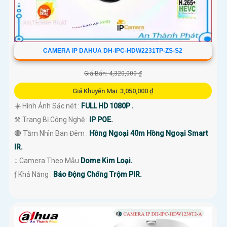
CAMERA IP DAHUA DH-IPC-HDW2231TP-ZS-S2
Giá Bán: 4,320,000 ₫
Giá Khuyến Mại: 3,050,000 ₫
☀️ Hình Ảnh Sắc nét :
FULL HD 1080P .
⚒ Trang Bị Công Nghệ :
IP POE.
🔴 Tầm Nhìn Ban Đêm :
Hồng Ngoại 40m Hồng Ngoại Smart
IR.
↕️ Camera Theo Mẫu
Dome Kim Loại.
️ƒ Khả Năng :
Báo Động Chống Trộm PIR.