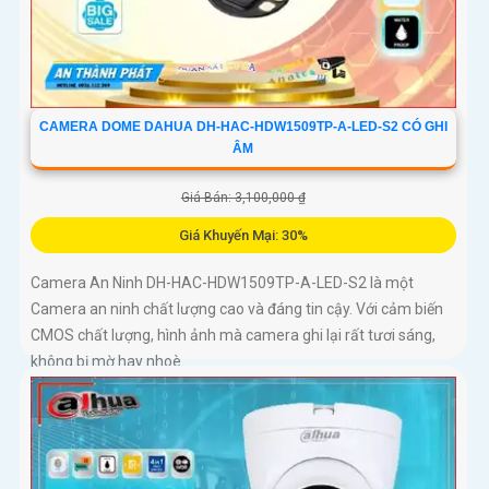
CAMERA DOME DAHUA DH-HAC-HDW1509TP-A-LED-S2 CÓ GHI
ÂM
Giá Bán: 3,100,000 ₫
Giá Khuyến Mại: 30%
Camera An Ninh DH-HAC-HDW1509TP-A-LED-S2 là một
Camera an ninh chất lượng cao và đáng tin cậy. Với cảm biến
CMOS chất lượng, hình ảnh mà camera ghi lại rất tươi sáng,
không bị mờ hay nhoè