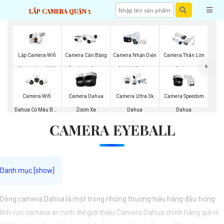
LẮP CAMERA QUẬN 5
Lắp Camera Wifi
Camera Cân Bằng
Camera Nhận Diện
Camera Thân Lớn
Dahua Xoay 360
Ánh Sáng Super
Biển Số Dahua
Dahua
Adapt
Camera Wifi
Camera Dahua
Camera Ultra 3k
Camera Speedom
Dahua Có Màu Ban
Zoom Xa
Dahua
Dahua
CAMERA EYEBALL
Đêm
Dòng camera Dahua là một trong những thương hiệu hàng đầu trong
lĩnh vực camera an ninh. Để giới thiệu Camera Dahua chính hãng giá rẻ