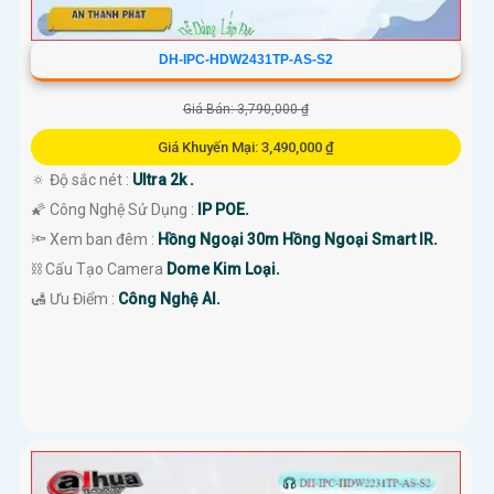
DH-IPC-HDW2431TP-AS-S2
Giá Bán: 3,790,000 ₫
Giá Khuyến Mại: 3,490,000 ₫
🔅 Độ sắc nét :
Ultra 2k .
🌠 Công Nghệ Sử Dụng :
IP POE.
🔦 Xem ban đêm :
Hồng Ngoại 30m Hồng Ngoại Smart IR.
⛓ Cấu Tạo Camera
Dome Kim Loại.
️🛃 Ưu Điểm :
Công Nghệ AI.