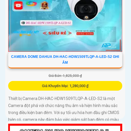
CAMERA DOME DAHUA DH-HAC-HDW1509TLQP-A-LED-S2 GHI
ÂM
Giá Bán: 1,825,000 ₫
Giá Khuyến Mại: 1,280,000 ₫
Thiết bị Camera DH-HAC-HDW1509TLQP-A-LED-S2 là một
Camera đột phá với chức năng thu âm và hiện hình màu sắc
trong điều kiện ban đêm. Với sự tối ưu hóa hơn đầu ghi CMOS
hiện có, camera này đảm bảo việc giám sát ban đêm có màu
sắc trung thực hơn