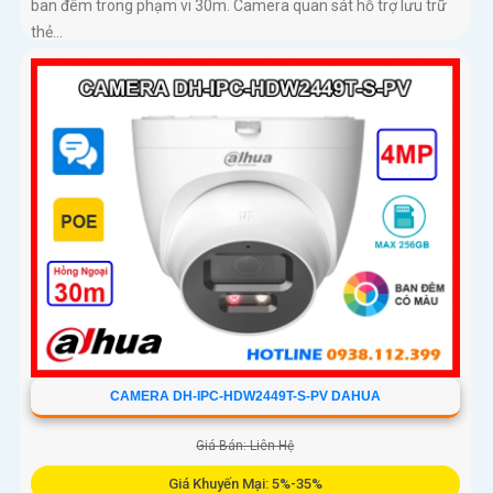
ban đêm trong phạm vi 30m. Camera quan sát hỗ trợ lưu trữ
thẻ...
CAMERA DH-IPC-HDW2449T-S-PV DAHUA
Giá Bán: Liên Hệ
Giá Khuyến Mại: 5%-35%