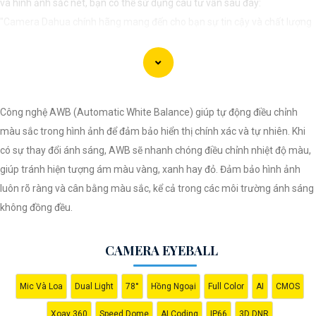
và hình ảnh sắc nét, bạn có thể sử dụng câu tư vấn sau đây:
"Camera Dahua chính hãng mang đến cho bạn sự tin cậy và chất lượng
vượt trội. Với hình ảnh sắc nét và tính năng an ninh hiện đại, sản phẩm
này hứa hẹn đáp ứng mọi nhu cầu giám sát của bạn. Đừng ngần ngại
trải nghiệm sự ổn định và chất lượng vượt trội của Camera Dahua chính
hãng với mức giá vô cùng hấp dẫn."
Công nghệ AWB (Automatic White Balance) giúp tự động điều chỉnh
màu sắc trong hình ảnh để đảm bảo hiển thị chính xác và tự nhiên. Khi
có sự thay đổi ánh sáng, AWB sẽ nhanh chóng điều chỉnh nhiệt độ màu,
giúp tránh hiện tượng ám màu vàng, xanh hay đỏ. Đảm bảo hình ảnh
luôn rõ ràng và cân bằng màu sắc, kể cả trong các môi trường ánh sáng
không đồng đều.
CAMERA EYEBALL
Mic Và Loa
Dual Light
78°
Hồng Ngoại
Full Color
AI
CMOS
Xoay 360
Speed Dome
AI Coding
IP66
3D DNR