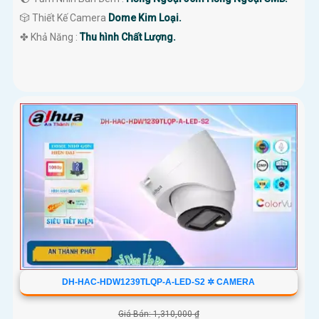
🎲 Thiết Kế Camera
Dome Kim Loại.
️✤ Khả Năng :
Thu hình Chất Lượng.
DH-HAC-HDW1239TLQP-A-LED-S2 ✲ CAMERA
Giá Bán: 1,310,000 ₫