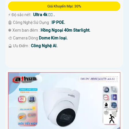
Giá Khuyến Mại: 30%
️⚡ Độ sắc nét :
Ultra 4k 👍🏾 .
🤖️ Công Nghệ Sử Dụng :
IP POE.
❃ Xem ban đêm :
Hồng Ngoại 40m Starlight.
🎨 Camera Dòng
Dome Kim loại.
️🔮 Ưu Điểm :
Công Nghệ AI.