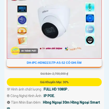
DH-IPC-HDW2231TP-AS-S2 CÓ GHI ÂM
Giá Bán: 2,700,000 ₫
Giá Khuyến Mại: 30%
💯 Hình ảnh chất lượng :
FULL HD 1080P .
®️ Công Nghệ Hình Ảnh :
IP POE.
🌚 Tầm Nhìn Ban Đêm :
Hồng Ngoại 30m Hồng Ngoại Smart