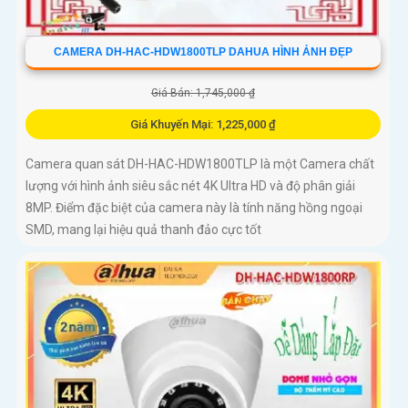
CAMERA DH-HAC-HDW1800TLP DAHUA HÌNH ẢNH ĐẸP
Giá Bán: 1,745,000 ₫
Giá Khuyến Mại: 1,225,000 ₫
Camera quan sát DH-HAC-HDW1800TLP là một Camera chất
lượng với hình ảnh siêu sắc nét 4K Ultra HD và độ phân giải
8MP. Điểm đặc biệt của camera này là tính năng hồng ngoại
SMD, mang lại hiệu quả thanh đảo cực tốt