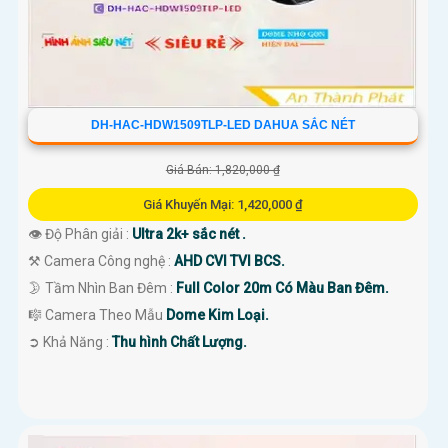
DH-HAC-HDW1509TLP-LED DAHUA SẮC NÉT
Giá Bán: 1,820,000 ₫
Giá Khuyến Mại: 1,420,000 ₫
👁 Độ Phân giải :
Ultra 2k+ sắc nét .
⚒ Camera Công nghệ :
AHD CVI TVI BCS.
🌛 Tầm Nhìn Ban Đêm :
Full Color 20m Có Màu Ban Đêm.
🎼️ Camera Theo Mẫu
Dome Kim Loại.
️➲ Khả Năng :
Thu hình Chất Lượng.