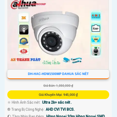
DH-HAC-HDW1500MP DAHUA SẮC NÉT
Giá Bán: 1,350,000 ₫
Giá Khuyến Mại: 945,000 ₫
🔆 Hình Ảnh Sắc nét :
Ultra 2k+ sắc nét .
®️ Trang Bị Công Nghệ :
AHD CVI TVI BCS.
🌔 Tầm Nhìn Ban Đêm :
Hồng Ngoại 30m Hồng Ngoại SMD.