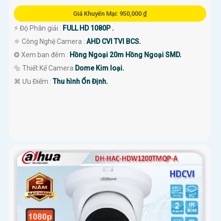
Giá Khuyến Mại: 950,000 ₫
️⚡ Độ Phân giải :
FULL HD 1080P .
⚛️ Công Nghệ Camera :
AHD CVI TVI BCS.
❂ Xem ban đêm :
Hồng Ngoại 20m Hồng Ngoại SMD.
🔩 Thiết Kế Camera
Dome Kim loại.
️⌘ Ưu Điểm :
Thu hình Ổn Định.