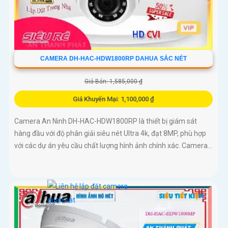
CAMERA DH-HAC-HDW1800RP DAHUA SẮC NÉT
Giá Bán: 1,585,000 ₫
Giá Khuyến Mại: 1,100,000 ₫
Camera An Ninh DH-HAC-HDW1800RP là thiết bị giám sát
hàng đầu với độ phân giải siêu nét Ultra 4k, đạt 8MP, phù hợp
với các dự án yêu cầu chất lượng hình ảnh chính xác. Camera...