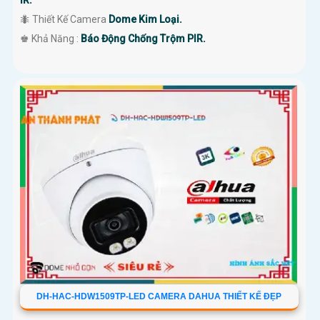
IR.
🐜 Thiết Kế Camera
Dome Kim Loại.
️♚ Khả Năng :
Báo Động Chống Trộm PIR.
DH-HAC-HDW1509TP-LED CAMERA DAHUA THIẾT KẾ ĐẸP