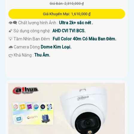
Giá Bán: 2,310,000 ₫
Giá Khuyến Mại: 1,610,000 ₫
👁️‍🗨 Chất lượng hình Ảnh :
Ultra 2k+ sắc nét .
🌠 Sử dụng công nghệ :
AHD CVI TVI BCS.
💡 Tầm Nhìn Ban Đêm :
Full Color 40m Có Màu Ban Đêm.
🌧️ Camera Dòng
Dome Kim Loại.
️ლ Khả Năng :
Thu Âm.