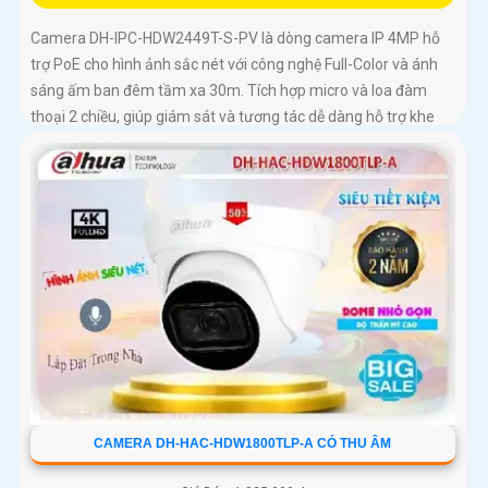
Camera DH-IPC-HDW2449T-S-PV là dòng camera IP 4MP hỗ
trợ PoE cho hình ảnh sắc nét với công nghệ Full-Color và ánh
sáng ấm ban đêm tầm xa 30m. Tích hợp micro và loa đàm
thoại 2 chiều, giúp giám sát và tương tác dễ dàng hỗ trợ khe
thẻ nhớ tối đa 256GB, công nghệ nén H
CAMERA DH-HAC-HDW1800TLP-A CÓ THU ÂM