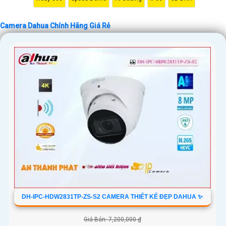
'
Camera Dahua Chính Hãng Giá Rẻ
DH-IPC-HDW2831TP-ZS-S2 CAMERA THIẾT KẾ ĐẸP DAHUA ✨
Giá Bán: 7,200,000 ₫