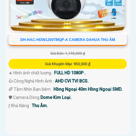
DH-HAC-HDW1200TMQP-A CAMERA DAHUA THU ÂM
Giá Bán: 1,190,000 ₫
Giá Khuyến Mại: 950,000 ₫
☀️ Hình ảnh chất lượng :
FULL HD 1080P .
👍 Công Nghệ Hình Ảnh :
AHD CVI TVI BCS.
🌈 Tầm Nhìn Ban Đêm :
Hồng Ngoại 40m Hồng Ngoại SMD.
🛡 Camera Dòng
Dome Kim Loại.
️ƒ Khả Năng :
Thu Âm.