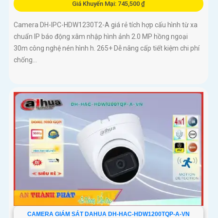
Giá Khuyến Mại: 745,500 ₫
Camera DH-IPC-HDW1230T2-A giá rẻ tích hợp cấu hình từ xa
chuẩn IP báo động xâm nhập hình ảnh 2.0 MP hồng ngoại
30m công nghệ nén hình h. 265+ Dễ nâng cấp tiết kiệm chi phí
chống...
CAMERA GIÁM SÁT DAHUA DH-HAC-HDW1200TQP-A-VN