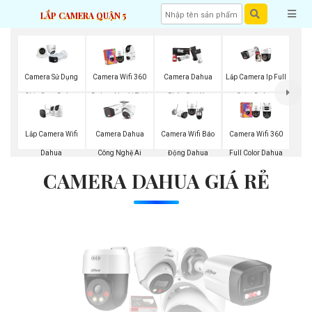
LẮP CAMERA QUẬN 5
Camera Sử Dụng
Camera Wifi 360
Camera Dahua
Lắp Camera Ip Full
Chip Sony Dahua
Dahua Ngoài Trời
Phân Biệt Xe
Color Dahua
Lắp Camera Wifi
Camera Dahua
Camera Wifi Báo
Camera Wifi 360
Dahua
Công Nghệ Ai
Động Dahua
Full Color Dahua
CAMERA DAHUA GIÁ RẺ