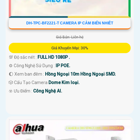
DH-TPC-BF2221-T CAMERA IP CẢM BIẾN NHIÊT
Giá Bán: Liên hệ
Giá Khuyến Mại: 30%
💯 Độ sắc nét :
FULL HD 1080P .
⚙ Công Nghệ Sử Dụng :
IP POE.
🌔 Xem ban đêm :
Hồng Ngoại 10m Hồng Ngoại SMD.
🎲 Cấu Tạo Camera
Dome Kim loại.
️☣️ Ưu Điểm :
Công Nghệ AI.