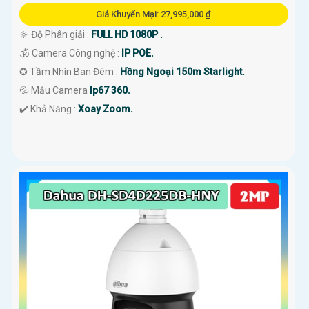
Giá Khuyến Mại: 27,995,000 ₫
🔆 Độ Phân giải :
FULL HD 1080P .
🕉️ Camera Công nghệ :
IP POE.
✪ Tầm Nhìn Ban Đêm :
Hồng Ngoại 150m Starlight.
💦 Mẫu Camera
Ip67 360.
️✔️ Khả Năng :
Xoay Zoom.