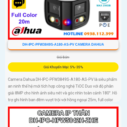
DH-IPC-PFW3849S-A180-AS-PV CAMERA DAHUA
Giá Bán:
Giá Khuyến Mại: 5%-35%
Camera Dahua DH-IPC-PFW3849S-A180-AS-PV là siêu phẩm
an ninh thế hệ mới tích hợp công nghệ TiOC Duo với độ phân
giải 8MP cho hình ảnh siêu nét và góc nhìn toàn cảnh 180°. Hỗ
trợ ghi hình ban đêm vượt trội với hồng ngoại 25m, full color
20m, đàm thoại hai chiều rõ ràng, cùng khe cắm thẻ nhớ
256GB đáp ứng nhu cầu lưu trữ dài hạn, thiết kế chuẩn IP67
chống bụi nước, cấp nguồn POE