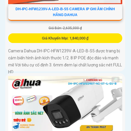
DH-IPC-HFW1239V-A-LED-B-S5 CAMERA IP GHI ÂM CHÍNH
HÃNG DAHUA
Giá Bán: 2,635,000 ₫
Giá Khuyến Mại: 1,840,000 ₫
Camera Dahua DH-IPC-HFW1239V-A-LED-B-S5 được trang bị
cảm biến hình ảnh kích thước 1/2. 8 IP POE độc đáo và mạnh
mẽ Với tiêu cự cố định 3. 6mm đem lại chất lượng sắc nét FULL
HD...