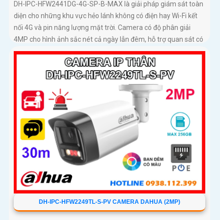
DH-IPC-HFW2441DG-4G-SP-B-MAX là giải pháp giám sát toàn
diện cho những khu vực hẻo lánh không có điện hay Wi-Fi kết
nối 4G và pin năng lượng mặt trời. Camera có độ phân giải
4MP cho hình ảnh sắc nét cả ngày lẫn đêm, hỗ trợ quan sát có
màu ban đêm đến 20m, hồng ngoại 30m và đàm thoại hai
chiều
DH-IPC-HFW2249TL-S-PV CAMERA DAHUA (2MP)