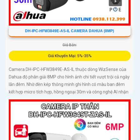
DH-IPC-HFW3849E-AS-IL CAMERA DAHUA (8MP)
Giá Bán:
Giá Khuyến Mại: 5%-35%
Camera DH-IPC-HFW3849E-AS-IL thuộc dòng WizSense của
Dahua độ phân giải 8MP cho hình ảnh chi tiết vượt trội cả ngày
lẫn đêm. Nhờ đèn kép thông minh ghi hình có màu ban đêm
kết hợp micro tích hợp, hồng ngoại 30m và công nghệ AI nhận
diện chính xác người và xe, giúp tăng cường bảo mật hiệu quả