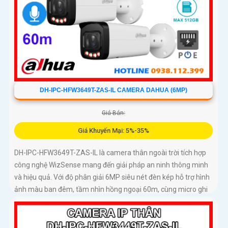
DH-IPC-HFW3649T-ZAS-IL CAMERA DAHUA (6MP)
Giá Bán:
Giá Khuyến Mại: 5%-35%
DH-IPC-HFW3649T-ZAS-IL là camera thân ngoài trời tích hợp
công nghệ WizSense mang đến giải pháp an ninh thông minh
và hiệu quả. Với độ phân giải 6MP siêu nét đèn kép hỗ trợ hình
ảnh màu ban đêm, tầm nhìn hồng ngoại 60m, cùng micro ghi
âm và khả năng nhận diện chính xác người và xe, camera đảm
bảo giám sát chuẩn xác 24/7 hỗ trợ POE, khe thẻ nhớ lên đến
512GB và chuẩn chống nước IP67