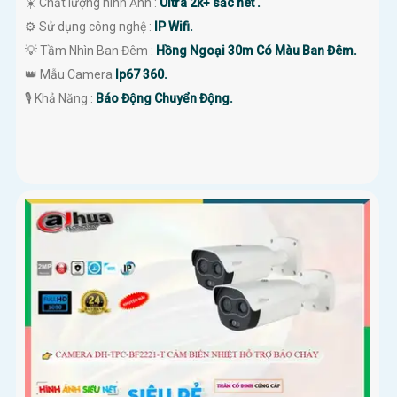
☀️ Chất lượng hình Ảnh :
Ultra 2k+ sắc nét .
⚙ Sử dụng công nghệ :
IP Wifi.
💡 Tầm Nhìn Ban Đêm :
Hồng Ngoại 30m Có Màu Ban Đêm.
👑 Mẫu Camera
Ip67 360.
️🎙 Khả Năng :
Báo Động Chuyển Động.