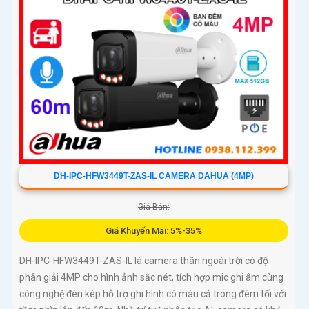
DH-IPC-HFW3449T-ZAS-IL CAMERA DAHUA (4MP)
Giá Bán:
Giá Khuyến Mại: 5%-35%
DH-IPC-HFW3449T-ZAS-IL là camera thân ngoài trời có độ
phân giải 4MP cho hình ảnh sắc nét, tích hợp mic ghi âm cùng
công nghệ đèn kép hỗ trợ ghi hình có màu cả trong đêm tối với