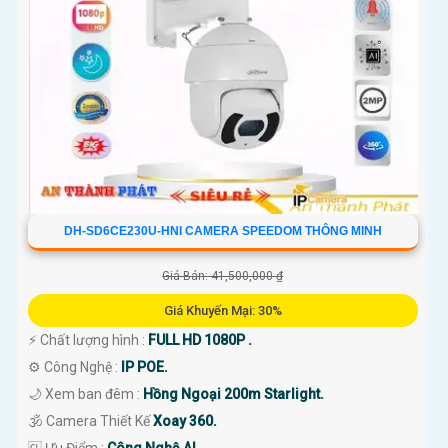
DH-SD6CE230U-HNI CAMERA SPEEDOM THÔNG MINH
Giá Bán: 41,500,000 ₫
Giá Khuyến Mại: 30%
️⚡ Chất lượng hình :
FULL HD 1080P .
⚙ Công Nghệ :
IP POE.
🌙 Xem ban đêm :
Hồng Ngoại 200m Starlight.
🕉️ Camera Thiết Kế
Xoay 360.