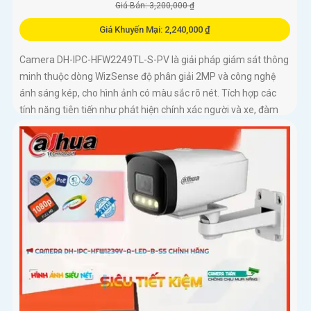
Giá Bán: 3,200,000 ₫
Giá Khuyến Mại: 2,240,000 ₫
Camera DH-IPC-HFW2249TL-S-PV là giải pháp giám sát thông
minh thuộc dòng WizSense độ phân giải 2MP và công nghệ
ánh sáng kép, cho hình ảnh có màu sắc rõ nét. Tích hợp các
tính năng tiên tiến như phát hiện chính xác người và xe, đàm
thoại hai chiều, hỗ trợ thẻ nhớ lên đến 256GB và tầm nhìn hồng
ngoại 30m, camera giúp nâng cao hiệu quả an ninh một cách
toàn diện chuẩn IP67 lắp ngoài trời