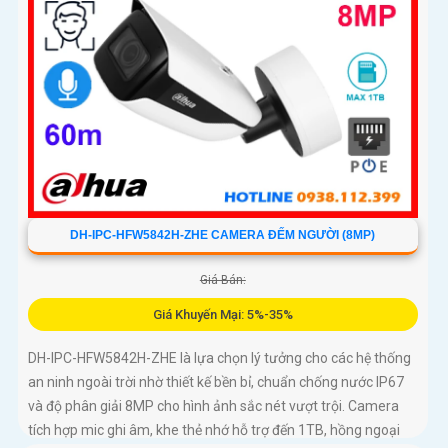
DH-IPC-HFW5842H-ZHE CAMERA ĐẾM NGƯỜI (8MP)
Giá Bán:
Giá Khuyến Mại: 5%-35%
DH-IPC-HFW5842H-ZHE là lựa chọn lý tưởng cho các hệ thống
an ninh ngoài trời nhờ thiết kế bền bỉ, chuẩn chống nước IP67
và độ phân giải 8MP cho hình ảnh sắc nét vượt trội. Camera
tích hợp mic ghi âm, khe thẻ nhớ hỗ trợ đến 1TB, hồng ngoại