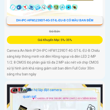
DH-IPC-HFW1239DT-4G-ST-IL-EU-B CÓ MÀU BAN ĐÊM
Giá Bán:
Giá Khuyến Mại: 5%-35%
Camera An Ninh IP DH-IPC-HFW1239DT-4G-ST-IL-EU-B Chiếu
sáng kép thông minh với đèn Hồng ngoại và đèn LED 2-MP
1/2. 8 CMOS Độ phân giải tối đa 2 MP sắc nét với chip CMOS
xử lý hình ảnh khả năng giám sát ban đêm Full Color 30m
sáng như ban ngày