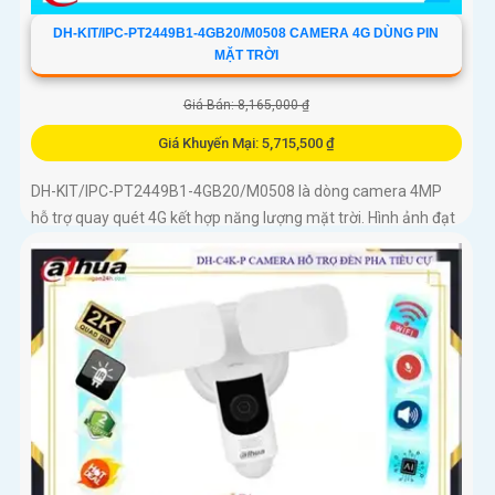
DH-KIT/IPC-PT2449B1-4GB20/M0508 CAMERA 4G DÙNG PIN
MẶT TRỜI
Giá Bán: 8,165,000 ₫
Giá Khuyến Mại: 5,715,500 ₫
DH-KIT/IPC-PT2449B1-4GB20/M0508 là dòng camera 4MP
hỗ trợ quay quét 4G kết hợp năng lượng mặt trời. Hình ảnh đạt
chuẩn Ultra 2K+, ống kính 3. 6mm góc rộng 78