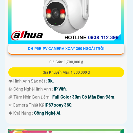
DH-P5B-PV CAMERA XOAY 360 NGOÀI TRỜI
Giá Bán: 1,700,000 ₫
Giá Khuyến Mại: 1,500,000 ₫
👁 Hình Ảnh Sắc nét :
3k .
👍 Công Nghệ Hình Ảnh :
IP Wifi.
🌈 Tầm Nhìn Ban Đêm :
Full Color 30m Có Màu Ban Ðêm.
❄ Camera Thiết Kế
IP67 xoay 360.
️🔔 Khả Năng :
Công Nghệ AI.