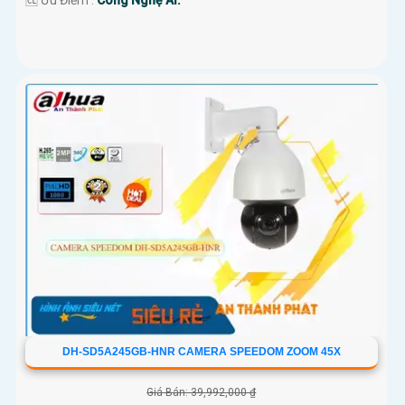
️🆑 Ưu Điểm :
Công Nghệ AI.
DH-SD5A245GB-HNR CAMERA SPEEDOM ZOOM 45X
Giá Bán: 39,992,000 ₫