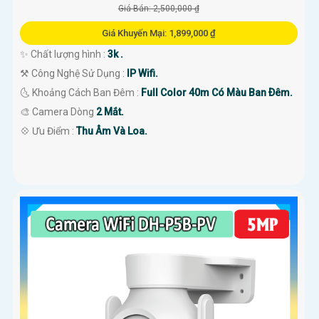
Giá Bán: 2,500,000 ₫
Giá Khuyến Mại: 1,899,000 ₫
✨ Chất lượng hình :
3k .
⚒ Công Nghệ Sử Dụng :
IP Wifi.
🌜 Khoảng Cách Ban Đêm :
Full Color 40m Có Màu Ban Ðêm.
🎨 Camera Dòng
2 Mắt.
️💠 Ưu Điểm :
Thu Âm Và Loa.