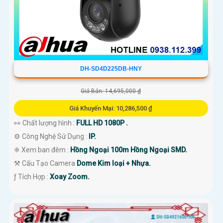
DH-SD4D225DB-HNY
Giá Bán: 14,695,000 ₫
Giá Khuyến Mại: 10,286,500 ₫
👀 Chất lượng hình :
FULL HD 1080P .
⚙ Công Nghệ Sử Dụng :
IP.
❈ Xem ban đêm :
Hồng Ngoại 100m Hồng Ngoại SMD.
⚒ Cấu Tạo Camera
Dome Kim loại + Nhựa.
️ƒ Tích Hợp :
Xoay Zoom.