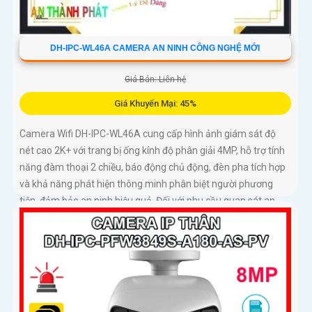
DH-IPC-WL46A CAMERA AN NINH CÔNG NGHỆ MỚI
Giá Bán: Liên hệ
Giá Khuyến Mại: 45%
Camera Wifi DH-IPC-WL46A cung cấp hình ảnh giám sát độ
nét cao 2K+ với trang bị ống kính độ phân giải 4MP, hỗ trợ tính
năng đàm thoại 2 chiều, báo động chủ động, đèn pha tích hợp
và khả năng phát hiện thông minh phân biệt người phương
tiện, đảm bảo an ninh hiệu quả. Đối với nhu cầu quan sát an
ninh ngoài trời thì camera Dahua DH-IPC-WL46A chính là sự
lựa chọn vô cùng phù hợpCamera an ninh không dây DH-IPC-
WL46A là lựa chọn lý tưởng để bảo vệ ngôi nhà hoặc văn
phòng của bạn