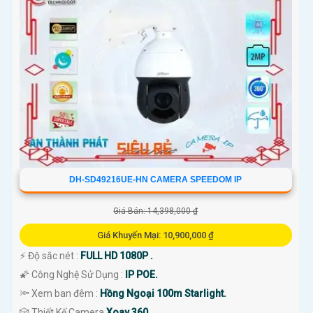
DH-SD49216UE-HN CAMERA SPEEDOM IP
Giá Bán: 14,398,000 ₫
Giá Khuyến Mại: 10,900,000 ₫
️⚡ Độ sắc nét :
FULL HD 1080P .
🌠 Công Nghệ Sử Dụng :
IP POE.
🔦 Xem ban đêm :
Hồng Ngoại 100m Starlight.
🎲 Thiết Kế Camera
Xoay 360.