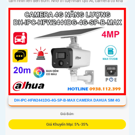
tầm nhìn lên đến 60m. Nhờ trí tuệ nhân tạo AI, camera có khả
năng phân biệt chính xác người và phương tiện giảm thiểu
cảnh báo giả nâng cao hiệu quả an ninh hỗ trợ khe cắm thẻ
nhớ 512GB, chuẩn chống nước IP67
DH-IPC-HFW2441DG-4G-SP-B-MAX CAMERA DAHUA SIM 4G
Giá Bán:
Giá Khuyến Mại: 5%-35%