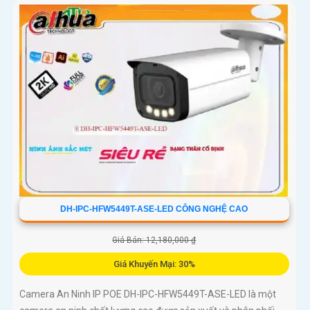
tầm xa 60m và kết nối PoE giúp lắp đặt dễ dàng, tiết kiệm chi
phí
DH-IPC-HFW5449T-ASE-LED CÔNG NGHỆ CAO
Giá Bán: 12,180,000 ₫
Giá Khuyến Mại: 30%
Camera An Ninh IP POE DH-IPC-HFW5449T-ASE-LED là một