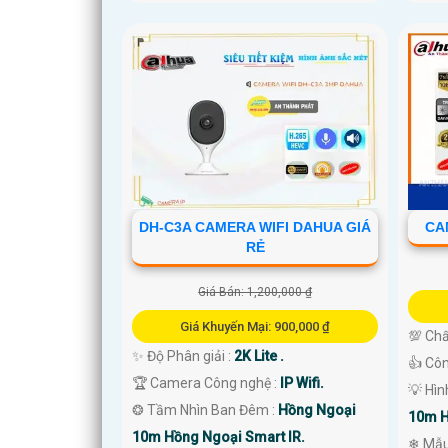
DH-C3A CAMERA WIFI DAHUA GIÁ
CA
RẺ
Giá Bán: 1,200,000 ₫
Giá Khuyến Mại: 900,000 ₫
💯 Chấ
✨ Độ Phân giải :
2K Lite .
👍 Cô
🏆 Camera Công nghệ :
IP Wifi.
💡 Hì
❂ Tầm Nhìn Ban Đêm :
Hồng Ngoại
10m H
10m Hồng Ngoại Smart IR.
❄ Mẫ