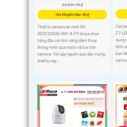
Giá Bán: 00 ₫
Giá Khuyến Mại: 00 ₫
Camer
Thiết bị camera an ninh DH-
Z7-LE
SD3C205DB-GNY-A-PV là lựa chọn
dụng 
hàng đầu với tính năng đàm thoại
hình ả
thông minh qua micro và loa trên
ban đê
camera. Với cấp nguồn qua dây mạng,
camera
thiết bị này...