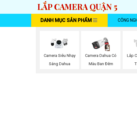
LẮP CAMERA QUẬN 5
DANH MỤC SẢN PHẨM
CÔNG NG
Camera Siêu Nhạy
Camera Dahua Có
Lắp 
Sáng Dahua
Màu Ban Đêm
T