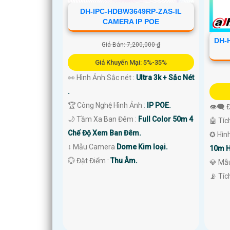
'
DH-IPC-HDBW3649RP-ZAS-IL
CAMERA IP POE
DH-
Giá Bán: 7,200,000 ₫
Giá Khuyến Mại: 5%-35%
👀 Hình Ảnh Sắc nét :
Ultra 3k + Sắc Nét
.
🏆 Công Nghệ Hình Ảnh :
IP POE.
👁️‍🗨
🌙 Tầm Xa Ban Đêm :
Full Color 50m 4
🤖️ Tí
Chế Độ Xem Ban Đêm.
✪ Hìn
↕️ Mẫu Camera
Dome Kim loại.
10m H
️💮 Đặt Điểm :
Thu Âm.
💎 Mẫ
️📡 Tí