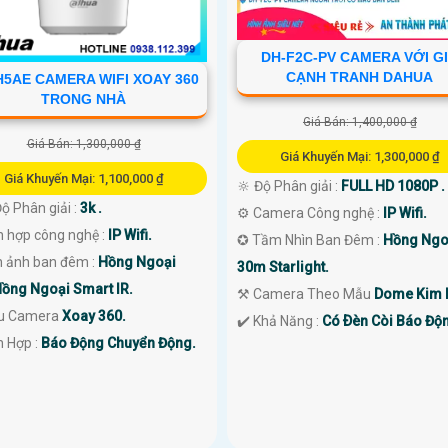
DH-F2C-PV CAMERA VỚI G
CẠNH TRANH DAHUA
H5AE CAMERA WIFI XOAY 360
TRONG NHÀ
Giá Bán: 1,400,000 ₫
Giá Bán: 1,300,000 ₫
Giá Khuyến Mại: 1,300,000 ₫
Giá Khuyến Mại: 1,100,000 ₫
🔆 Độ Phân giải :
FULL HD 1080P .
 Độ Phân giải :
3k .
⚙ Camera Công nghệ :
IP Wifi.
ch hợp công nghệ :
IP Wifi.
✪ Tầm Nhìn Ban Đêm :
Hồng Ngo
h ảnh ban đêm :
Hồng Ngoại
30m Starlight.
ồng Ngoại Smart IR.
⚒ Camera Theo Mẫu
Dome Kim l
u Camera
Xoay 360.
️✔️ Khả Năng :
Có Ðèn Còi Báo Độ
ch Hợp :
Báo Động Chuyển Động.