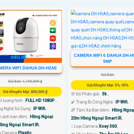
CAMERA WIFI 6 DAHUA DH-H
5MP
MERA WIFI DAHUA DH-H2AE
Giá Bán:
Giá Bán: 1,100,000 ₫
Giá Khuyến Mại: 5%-35%
Giá Khuyến Mại: 800,000 ₫
💯 Độ Phân giải :
3k .
t lượng hình :
FULL HD 1080P .
🌠 Trang Bị Công Nghệ :
IP Wifi.
ng Nghệ Sử Dụng :
IP Wifi.
🌈 Tầm Xa Ban Đêm :
Hồng Ngoạ
nh ảnh ban đêm :
Hồng Ngoại
20m Hồng Ngoại Smart IR.
ồng Ngoại Smart IR.
↕️ Loại Camera
Xoay 360.
u Camera
Plastic.