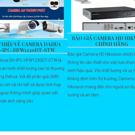
BÁO GIÁ CAMERA HD HIK
CHÍNH HÃNG
 THIỆU VỀ CAMERA DAHUA
-IPC-HFW1230DT-STW
Báo giá Camera HD Hikvision chính 
hua DH-IPC-HFW1230DT-STW là
thông tin cần thiết cho việc lựa chọn 
bị an ninh chất lượng cao từ thương
ninh hiệu quả. Với chất lượng và uy 
ếng Dahua. Với độ phân giải 2MP,
khẳng định trên thị trường, Camera
c nét và chi tiết và được tích hợp
Hikvision mang đến cho người sử dụ
goại thông minh giúp quan sát
tưởng và an tâm
 kiện ánh sáng yếu