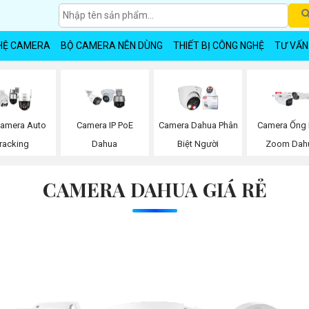
HỆ CAMERA
BỘ CAMERA NÊN DÙNG
THIẾT BỊ CÔNG NGHỆ
TƯ VẤN
Camera Auto
Camera IP PoE
Camera Dahua Phân
Camera Ống 
racking
Dahua
Biệt Người
Zoom Dah
CAMERA DAHUA GIÁ RẺ