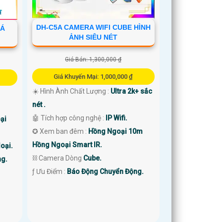
DH-C5A CAMERA WIFI CUBE HÌNH
IÁ
ẢNH SIÊU NÉT
Giá Bán: 1,300,000 ₫
Giá Khuyến Mại: 1,000,000 ₫
☀️ Hình Ành Chất Lượng :
Ultra 2k+ sắc
nét .
🤖️ Tích hợp công nghệ :
IP Wifi.
ại
✪ Xem ban đêm :
Hồng Ngoại 10m
Hồng Ngoại Smart IR.
oại.
⛓ Camera Dòng
Cube.
ng.
️ƒ Ưu Điểm :
Báo Động Chuyển Động.