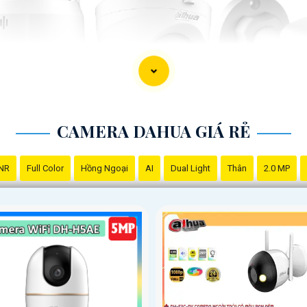
CAMERA DAHUA GIÁ RẺ
NR
Full Color
Hồng Ngoại
AI
Dual Light
Thân
2.0 MP