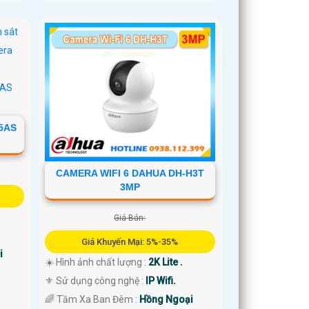
5AS
CAMERA WIFI 6 DAHUA DH-H3T
3MP
Giá Bán:
Giá Khuyến Mại: 5%-35%
i
☀️ Hình ảnh chất lượng :
2K Lite .
⚜️ Sử dụng công nghệ :
IP Wifi.
🌈 Tầm Xa Ban Đêm :
Hồng Ngoại