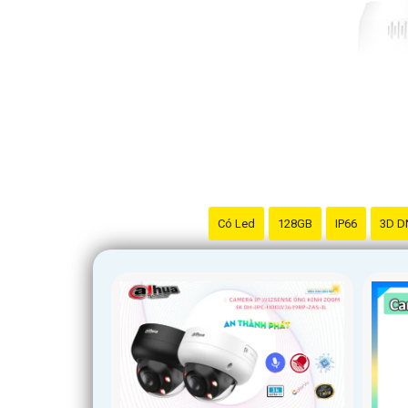
Có Led
128GB
IP66
3D D