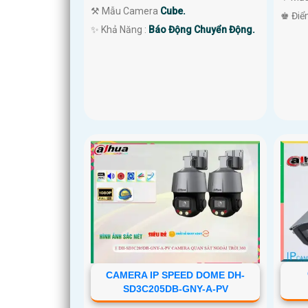
⚒ Mẫu Camera
Cube.
️♚ Điể
️✨ Khả Năng :
Báo Động Chuyển Động.
CAMERA IP SPEED DOME DH-
SD3C205DB-GNY-A-PV