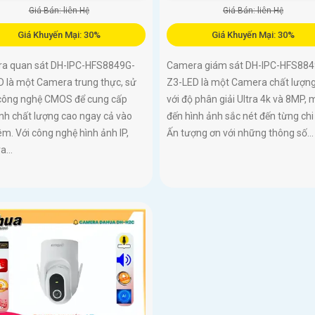
Giá Bán: liên Hệ
Giá Bán: liên Hệ
Giá Khuyến Mại: 30%
Giá Khuyến Mại: 30%
a quan sát DH-IPC-HFS8849G-
Camera giám sát DH-IPC-HFS884
D là một Camera trung thực, sử
Z3-LED là một Camera chất lượn
công nghệ CMOS để cung cấp
với độ phân giải Ultra 4k và 8MP,
nh chất lượng cao ngay cả vào
đến hình ảnh sắc nét đến từng chi t
m. Với công nghệ hình ảnh IP,
Ấn tượng ơn với những thông số...
...