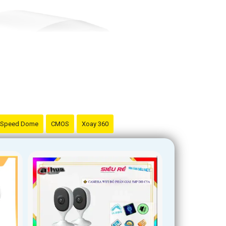
Speed Dome
CMOS
Xoay 360