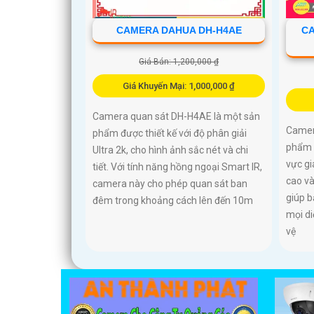
CAMERA DAHUA DH-H4AE
CA
Giá Bán: 1,200,000 ₫
Giá Khuyến Mại: 1,000,000 ₫
Camera quan sát DH-H4AE là một sản
Camer
phẩm được thiết kế với độ phân giải
phẩm 
Ultra 2k, cho hình ảnh sắc nét và chi
vực gi
tiết. Với tính năng hồng ngoại Smart IR,
cao và
camera này cho phép quan sát ban
giúp b
đêm trong khoảng cách lên đến 10m
mọi di
vệ