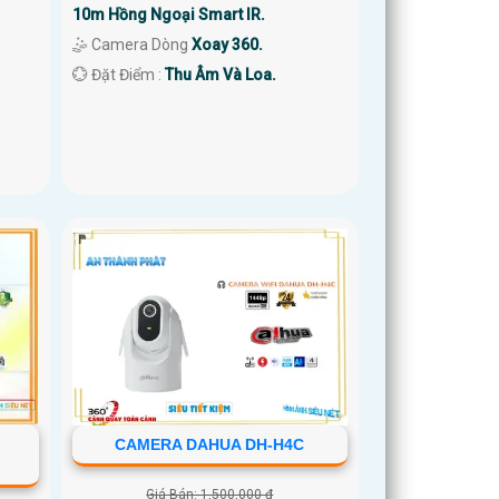
10m Hồng Ngoại Smart IR.
🤹 Camera Dòng
Xoay 360.
️💮 Đặt Điểm :
Thu Âm Và Loa.
CAMERA DAHUA DH-H4C
Giá Bán: 1,500,000 ₫