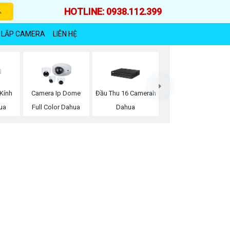
HOTLINE: 0938.112.399
 LẮP CAMERA
LIÊN HỆ
Kính
Camera Ip Dome
Đầu Thu 16 Camerah
ua
Full Color Dahua
Dahua