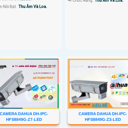
️📢 Chức Năng :
Thu Âm Và Loa.
m Nỗi Bật :
Thu Âm Và Loa.
CAMERA DAHUA DH-IPC-
CAMERA DAHUA DH-IPC-
HFS8849G-Z7-LED
HFS8849G-Z3-LED