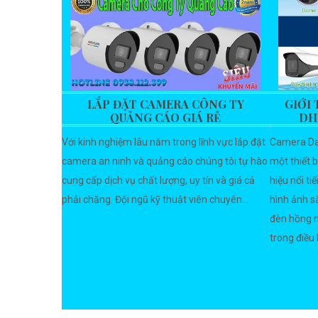
LẮP ĐẶT CAMERA CÔNG TY
GIỚI
QUẢNG CÁO GIÁ RẺ
DH
Với kinh nghiệm lâu năm trong lĩnh vực lắp đặt
Camera Da
camera an ninh và quảng cáo chúng tôi tự hào
một thiết 
cung cấp dịch vụ chất lượng, uy tín và giá cả
hiệu nổi ti
phải chăng. Đội ngũ kỹ thuật viên chuyên...
hình ảnh sắ
đèn hồng n
trong điều