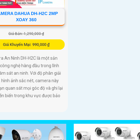
MERA DAHUA DH-H2C 2MP
XOAY 360
Giá Bán: 1,290,000 ₫
Giá Khuyến Mại: 990,000 ₫
a An Ninh DH-H2C là một sản
công nghệ hàng đầu trong lĩnh
ám sát an ninh. Với độ phân giải
 hình ảnh sắc nét, camera này
ạn quan sát mọi góc độ và ghi lại
ễn biến trong khu vực được bảo