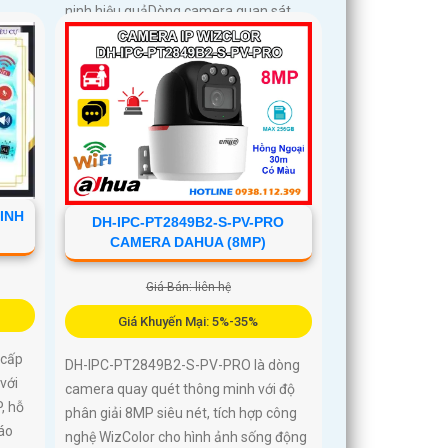
ninh hiệu quảDòng camera quan sát
DH-P5D-5F-PV với chức năng đàm
thoại 2 chiều và khả năng theo dõi
chuyển động trả nghiệm tốt. Sản phẩm
không dây, tiện lợi trong lắp đặt và sử
dụng
INH
DH-IPC-PT2849B2-S-PV-PRO
CAMERA DAHUA (8MP)
Giá Bán: liên hệ
Giá Khuyến Mại: 5%-35%
 cấp
DH-IPC-PT2849B2-S-PV-PRO là dòng
với
camera quay quét thông minh với độ
, hỗ
phân giải 8MP siêu nét, tích hợp công
báo
nghệ WizColor cho hình ảnh sống động