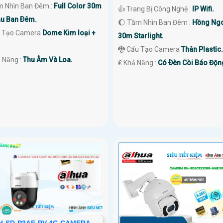
m Nhìn Ban Đêm :
Full Color 30m
👍 Trang Bị Công Nghệ :
IP Wifi.
u Ban Ðêm.
🌔 Tầm Nhìn Ban Đêm :
Hồng Ng
 Tạo Camera
Dome Kim loại +
30m Starlight.
🐉️ Cấu Tạo Camera
Thân Plastic.
ả Năng :
Thu Âm Và Loa.
️₤ Khả Năng :
Có Ðèn Còi Báo Độn
H-SD-P3AE-PV-4G CAMERA