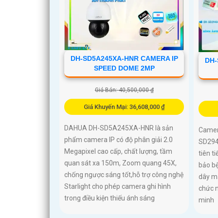
DH-SD5A245XA-HNR CAMERA IP
DH-
SPEED DOME 2MP
Giá Bán: 40,500,000 ₫
Giá Khuyến Mại: 36,608,000 ₫
DAHUA DH-SD5A245XA-HNR là sản
Camer
phẩm camera IP có độ phân giải 2.0
SD294
Megapixel cao cấp, chất lượng, tầm
tiên t
quan sát xa 150m, Zoom quang 45X,
bảo b
chống ngược sáng tốt,hỗ trợ công nghệ
dây m
Starlight cho phép camera ghi hình
chức 
trong điều kiện thiếu ánh sáng
minh