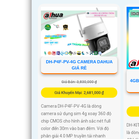
DH-P4F-PV-4G CAMERA DAHUA
GIÁ RẺ
4GB
Giá Bán: 3,830,000 ₫
Giá Khuyến Mại: 2,681,000 ₫
Camera DH-P4F-PV-4G là dòng
camera sử dụng sim 4g xoay 360 độ
chip CMOS cho hình ảnh sắc nét full
DH-KI
color đến 30m vào ban đêm. Với độ
là dò
phân giải 4.0 MP truyền tải nhanh