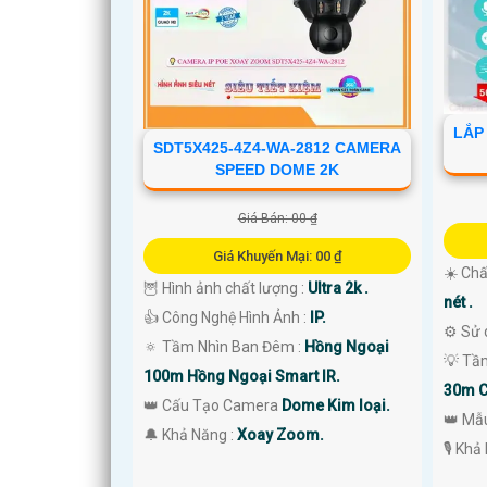
'
LẮP
SDT5X425-4Z4-WA-2812 CAMERA
SPEED DOME 2K
Giá Bán: 00 ₫
Giá Khuyến Mại: 00 ₫
☀️ Chấ
🦉 Hình ảnh chất lượng :
Ultra 2k .
nét .
👍 Công Nghệ Hình Ảnh :
IP.
⚙ Sử 
🔅 Tầm Nhìn Ban Đêm :
Hồng Ngoại
💡 Tầ
100m Hồng Ngoại Smart IR.
30m C
👑 Cấu Tạo Camera
Dome Kim loại.
👑 Mẫ
️🔔 Khả Năng :
Xoay Zoom.
️🎙 Kh