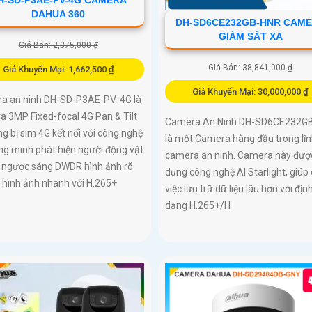
DAHUA 360
DH-SD6CE232GB-HNR CAM
GIÁM SÁT XA
Giá Bán: 2,375,000 ₫
Giá Bán: 38,841,000 ₫
Giá Khuyến Mại: 1,662,500 ₫
Giá Khuyến Mại: 30,000,000 ₫
a an ninh DH-SD-P3AE-PV-4G là
 3MP Fixed-focal 4G Pan & Tilt
Camera An Ninh DH-SD6CE232G
ng bị sim 4G kết nối với công nghệ
là một Camera hàng đầu trong lĩn
ng minh phát hiện người động vật
camera an ninh. Camera này đượ
 ngược sáng DWDR hình ảnh rõ
dụng công nghệ AI Starlight, giúp
i hình ảnh nhanh với H.265+
việc lưu trữ dữ liệu lâu hơn với địn
dạng H.265+/H