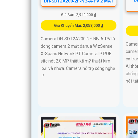
DH-SDT2A200-2F-NB-A-PV 2 MẮT
Giá Bán: 2,940,000 ₫
Giá Khuyến Mại: 2,058,000 ₫
Camera DH-SDT2A200-2F-NB-A-PV là
Camer
dòng camera 2 mắt dahua WizSense
camera
X-Spans Network PT Camera IP POE
có tra
sắc nét 2.0 MP thiết kế mỹ thuật kim
AI thô
loại và nhựa. Camera hỗ trợ công nghệ
chống
IP...
nét tả