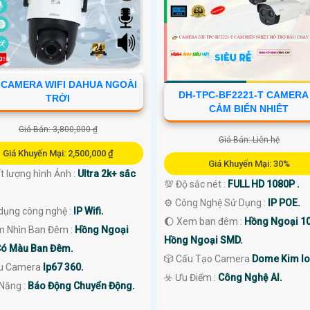
 CAMERA WIFI DAHUA NGOÀI
DH-TPC-BF2221-T CAMERA 
TRỜI
CẢM BIẾN NHIÊT
Giá Bán: 3,800,000 ₫
Giá Bán: Liên hệ
Giá Khuyến Mại: 2,500,000 ₫
Giá Khuyến Mại: 30%
t lượng hình Ảnh :
Ultra 2k+ sắc
💯 Độ sắc nét :
FULL HD 1080P .
⚙ Công Nghệ Sử Dụng :
IP POE.
dụng công nghệ :
IP Wifi.
🌔 Xem ban đêm :
Hồng Ngoại 1
m Nhìn Ban Đêm :
Hồng Ngoại
Hồng Ngoại SMD.
ó Màu Ban Đêm.
🎲 Cấu Tạo Camera
Dome Kim lo
u Camera
Ip67 360.
️☣️ Ưu Điểm :
Công Nghệ AI.
ả Năng :
Báo Động Chuyển Động.