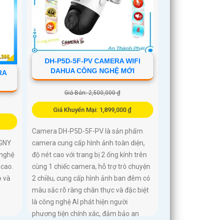
DH-P5D-5F-PV CAMERA WIFI
DAHUA CÔNG NGHỆ MỚI
RA
Giá Bán: 2,500,000 ₫
Giá Khuyến Mại: 1,899,000 ₫
Camera DH-P5D-5F-PV là sản phẩm
camera cung cấp hình ảnh toàn diện,
-GNY
độ nét cao với trang bị 2 ống kính trên
 nghệ
cùng 1 chiếc camera, hỗ trợ trò chuyện
 cao.
2 chiều, cung cấp hình ảnh ban đêm có
o và
màu sắc rõ ràng chân thực và đặc biệt
là công nghệ AI phát hiện người
phương tiện chính xác, đảm bảo an