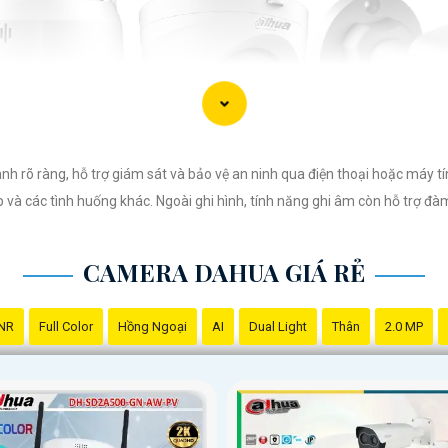
h rõ ràng, hỗ trợ giám sát và bảo vệ an ninh qua điện thoại hoặc máy tí
p và các tình huống khác. Ngoài ghi hình, tính năng ghi âm còn hỗ trợ đ
CAMERA DAHUA GIÁ RẺ
NR
Full Color
Hồng Ngoại
AI
Dual Light
Thân
2.0 MP