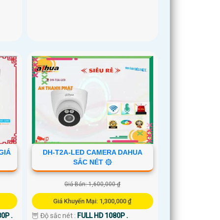
GIÁ
DH-T2A-LED CAMERA DAHUA
SẮC NÉT ۞
Giá Bán: 1,600,000 ₫
Giá Khuyến Mại: 1,300,000 ₫
0P .
🦉 Độ sắc nét :
FULL HD 1080P .