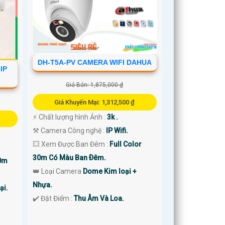
DH-T5A-PV CAMERA WIFI DAHUA
IP
Giá Bán: 1,875,000 ₫
Giá Khuyến Mại: 1,312,500 ₫
️⚡ Chất lượng hình Ảnh :
3k .
⚒ Camera Công nghệ :
IP Wifi.
💥 Xem Được Ban Đêm :
Full Color
30m Có Màu Ban Ðêm.
0m
👑 Loại Camera
Dome Kim loại +
Nhựa.
ại.
️✔️ Đặt Điểm :
Thu Âm Và Loa.