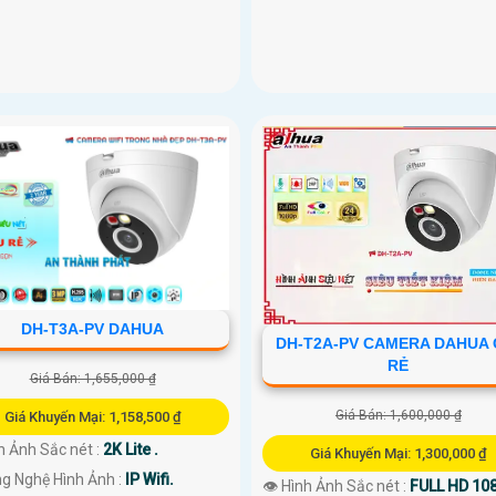
DH-T3A-PV DAHUA
DH-T2A-PV CAMERA DAHUA 
RẺ
Giá Bán: 1,655,000 ₫
Giá Bán: 1,600,000 ₫
Giá Khuyến Mại: 1,158,500 ₫
h Ảnh Sắc nét :
2K Lite .
Giá Khuyến Mại: 1,300,000 ₫
ng Nghệ Hình Ảnh :
IP Wifi.
👁 Hình Ảnh Sắc nét :
FULL HD 108