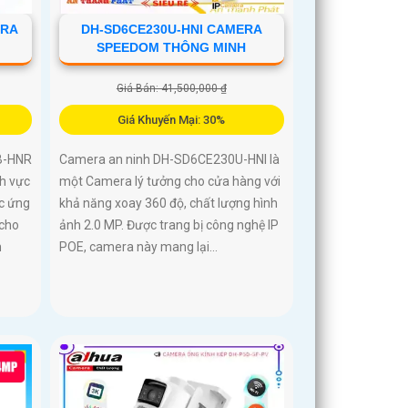
ERA
DH-SD6CE230U-HNI CAMERA
SPEEDOM THÔNG MINH
Giá Bán: 41,500,000 ₫
Giá Khuyến Mại: 30%
B-HNR
Camera an ninh DH-SD6CE230U-HNI là
h vực
một Camera lý tưởng cho cửa hàng với
c ứng
khả năng xoay 360 độ, chất lượng hình
 cho
ảnh 2.0 MP. Được trang bị công nghệ IP
h
POE, camera này mang lại...