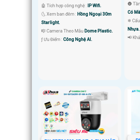
🌚 Tầ
🤖️ Tích hợp công nghệ :
IP Wifi.
Có Mà
🌜 Xem ban đêm :
Hồng Ngoại 30m
❄ Cấu
Starlight.
Nhựa.
🎼️ Camera Theo Mẫu
Dome Plastic.
️📢 Kh
️ƒ Ưu Điểm :
Công Nghệ AI.
D