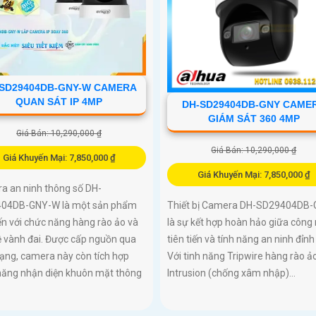
SD29404DB-GNY-W CAMERA
QUAN SÁT IP 4MP
DH-SD29404DB-GNY CAME
GIÁM SÁT 360 4MP
Giá Bán: 10,290,000 ₫
Giá Bán: 10,290,000 ₫
Giá Khuyến Mại: 7,850,000 ₫
Giá Khuyến Mại: 7,850,000 ₫
a an ninh thông số DH-
04DB-GNY-W là một sản phẩm
Thiết bị Camera DH-SD29404DB
iến với chức năng hàng rào ảo và
là sự kết hợp hoàn hảo giữa công
ệ vành đai. Được cấp nguồn qua
tiên tiến và tính năng an ninh đỉnh
ạng, camera này còn tích hợp
Với tinh năng Tripwire hàng rào ả
năng nhận diện khuôn mặt thông
Intrusion (chống xâm nhập)...