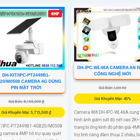
DH-IPC-WL46A CAMERA AN N
CÔNG NGHỆ MỚI
DH-KIT/IPC-PT2449B1-
20/M0508 CAMERA 4G DÙNG
PIN MẶT TRỜI
Giá Bán: Liên hệ
Giá Khuyến Mại: 45%
Giá Bán: 8,165,000 ₫
Camera Wifi DH-IPC-WL46A cung
Giá Khuyến Mại: 5,715,500 ₫
hình ảnh giám sát độ nét cao 2K+ 
T/IPC-PT2449B1-4GB20/M0508
trang bị ống kính độ phân giải 4MP
ng camera 4MP hỗ trợ quay quét
trợ tính năng đàm thoại 2 chiều, 