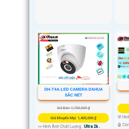
DH-T4A-LED CAMERA DAHUA
SẮC NÉT
Giá Bán: 1,700,000 ₫
💯 Hìn
Giá Khuyến Mại: 1,400,000 ₫
🤖️ Cô
👀 Hình Ành Chất Lượng :
Ultra 2k .