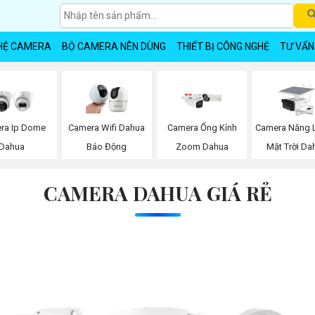
HỆ CAMERA
BỘ CAMERA NÊN DÙNG
THIẾT BỊ CÔNG NGHỆ
TƯ VẤN
Camera Năng 
ra Ip Dome
Camera Wifi Dahua
Camera Ống Kính
Mặt Trời Da
Dahua
Báo Động
Zoom Dahua
CAMERA DAHUA GIÁ RẺ