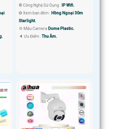
®️ Công Nghệ Sử Dụng :
IP Wifi.
oại
❂ Xem ban đêm :
Hồng Ngoại 30m
Starlight.
💢 Mẫu Camera
Dome Plastic.
g.
️🔈 Ưu Điểm :
Thu Âm.