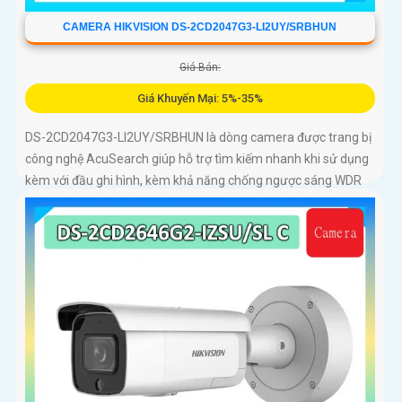
CAMERA HIKVISION DS-2CD2047G3-LI2UY/SRBHUN
Giá Bán:
Giá Khuyến Mại: 5%-35%
DS-2CD2047G3-LI2UY/SRBHUN là dòng camera được trang bị
công nghệ AcuSearch giúp hỗ trợ tìm kiếm nhanh khi sử dụng
kèm với đầu ghi hình, kèm khả năng chống ngược sáng WDR
130dB, trang bị micro kép và loa hỗ trợ đàm thoại 2 chiều, ống
kính 4