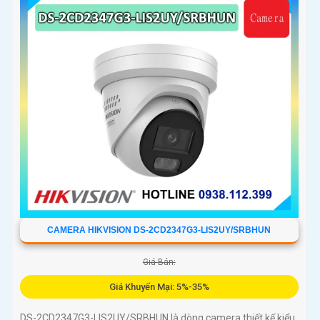
tiện, ống kính 4
CAMERA HIKVISION DS-2CD2347G3-LIS2UY/SRBHUN
Giá Bán:
Giá Khuyến Mại: 5%-35%
DS-2CD2347G3-LIS2UY/SRBHUN là dòng camera thiết kế kiểu