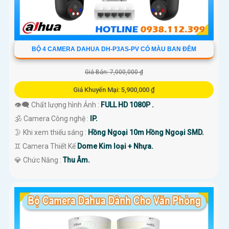
BỘ 4 CAMERA DAHUA DH-P3AS-PV CÓ MÀU BAN ĐÊM
Giá Bán: 7,000,000 ₫
Giá Khuyến Mại: 5,900,000 ₫
👁️‍🗨 Chất lượng hình Ảnh :
FULL HD 1080P .
🕉️ Camera Công nghệ :
IP.
🌛 Khi xem thiếu sáng :
Hồng Ngoại 10m Hồng Ngoại SMD.
♊ Camera Thiết Kế
Dome Kim loại + Nhựa.
️💎 Chức Năng :
Thu Âm.