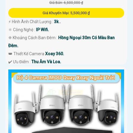
Giá Bán: 6,500,000 ₫
Giá Khuyến Mại: 5,500,000 ₫
️⚡ Hình Ành Chất Lượng :
3k .
⚛️ Công Nghệ :
IP Wifi.
❈ Khoảng Cách Ban Đêm :
Hồng Ngoại 30m Có Màu Ban
Ðêm.
👑 Thiết Kế Camera
Xoay 360.
️✔️ Ưu Điểm :
Thu Âm Và Loa.