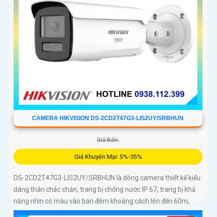
CAMERA HIKVISION DS-2CD2T47G3-LIS2UY/SRBHUN
Giá Bán:
Giá Khuyến Mại: 5%-35%
DS-2CD2T47G3-LIS2UY/SRBHUN là dòng camera thiết kế kiểu
dáng thân chắc chắn, trang bị chống nước IP 67, trang bị khả
năng nhìn có màu vào ban đêm khoảng cách lên đến 60m,
phát hiện chuyển động và phân biệt được người và phương