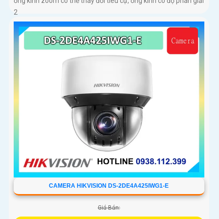
ống kính zoom có thể thay đổi tiêu cự, ống kính có độ phân giải
2
CAMERA HIKVISION DS-2DE4A425IWG1-E
Giá Bán: