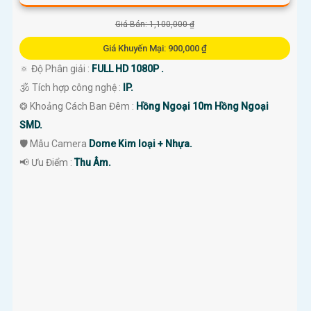
Giá Bán: 1,100,000 ₫
Giá Khuyến Mại: 900,000 ₫
🔅 Độ Phân giải :
FULL HD 1080P .
🕉️ Tích hợp công nghệ :
IP.
❂ Khoảng Cách Ban Đêm :
Hồng Ngoại 10m Hồng Ngoại
SMD.
🛡 Mẫu Camera
Dome Kim loại + Nhựa.
️📢 Ưu Điểm :
Thu Âm.