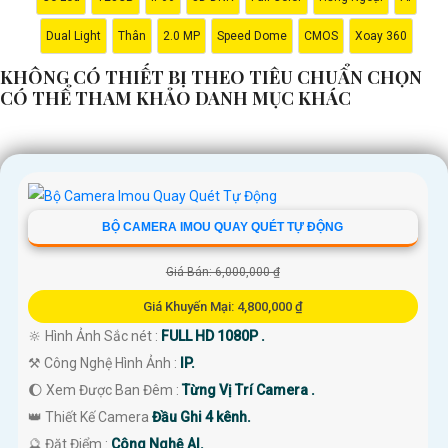
Dual Light
Thân
2.0 MP
Speed Dome
CMOS
Xoay 360
KHÔNG CÓ THIẾT BỊ THEO TIÊU CHUẨN CHỌN
CÓ THỂ THAM KHẢO DANH MỤC KHÁC
BỘ CAMERA IMOU QUAY QUÉT TỰ ĐỘNG
Giá Bán: 6,000,000 ₫
Giá Khuyến Mại: 4,800,000 ₫
🔆 Hình Ảnh Sắc nét :
FULL HD 1080P .
⚒ Công Nghệ Hình Ảnh :
IP.
🌔 Xem Được Ban Đêm :
Từng Vị Trí Camera .
👑 Thiết Kế Camera
Đầu Ghi 4 kênh.
️🔮 Đặt Điểm :
Công Nghệ AI.