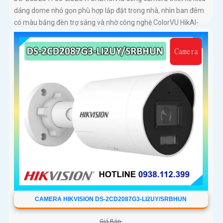
dáng dome nhỏ gọn phù hợp lắp đặt trong nhà, nhìn ban đêm
có màu bằng đèn trợ sáng và nhờ công nghệ ColorVU HikAI-
ISP, có tính năng AI giúp nhận diện người và phương tiện, tích
hợp micro kép
CAMERA HIKVISION DS-2CD2087G3-LI2UY/SRBHUN
Giá Bán: