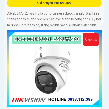
Giá Khuyến Mại: 5%-35%
DS-2DE4A425IWG1-E là dòng camera được trang bị ống kính
có thể zoom quang học lên đến 25x, trang bị công nghệ lấy nét
tự động Self-learning, trang bị tính năng Ai nhận diện chính
xác tích hợp AcuSearch khi kết hợp chung với đầu ghi hình,
nhìn ban đêm bằng hồng ngoại 50m