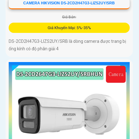
CAMERA HIKVISION DS-2CD2H47G3-LIZS2UY/SRB
Giá Bán:
Giá Khuyến Mại: 5%-35%
DS-2CD2H47G3-LIZS2UY/SRB là dòng camera được trang bị
ống kính có độ phân giải 4