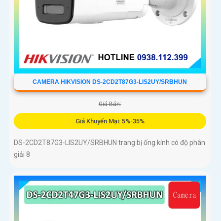
CAMERA HIKVISION DS-2CD2T87G3-LIS2UY/SRBHUN
Giá Bán:
Giá Khuyến Mại: 5%-35%
DS-2CD2T87G3-LIS2UY/SRBHUN trang bị ống kính có độ phân
giải 8