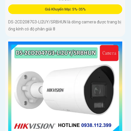
Giá Khuyến Mại: 5%-35%
DS-2CD2087G3-LI2UY/SRBHUN là dòng camera được trang bị
ống kính có độ phân giải 8