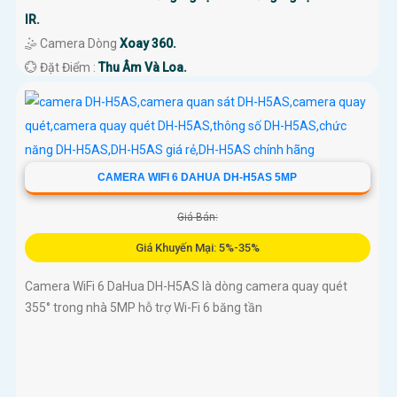
IR.
🤹 Camera Dòng
Xoay 360.
️💮 Đặt Điểm :
Thu Âm Và Loa.
CAMERA WIFI 6 DAHUA DH-H5AS 5MP
Giá Bán:
Giá Khuyến Mại: 5%-35%
Camera WiFi 6 DaHua DH-H5AS là dòng camera quay quét
355° trong nhà 5MP hỗ trợ Wi-Fi 6 băng tần