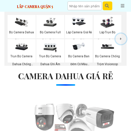
LẮP CAMERA QUẬN 5
Bộ Camera Full
Bộ Camera Dahua
Lắp Camera Giá Rẻ
Lắp Trọn Bộ
Color Dahua
Báo Động
Trọn Gói
Camera Dahua
Trọn Bộ Camera
Trọn Bộ Camera
Bộ Camera Ban
Bộ Camera Chống
Dahua Chống
Dahua Ghi Âm
Đêm Có Màu
Trộm Visioncop
CAMERA DAHUA GIÁ RẺ
Trộm
Kbvision