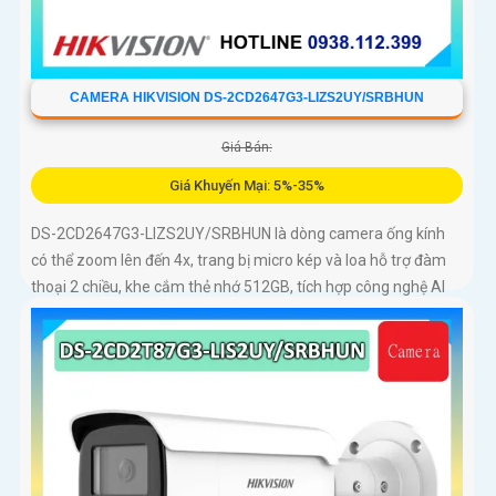
CAMERA HIKVISION DS-2CD2647G3-LIZS2UY/SRBHUN
Giá Bán:
Giá Khuyến Mại: 5%-35%
DS-2CD2647G3-LIZS2UY/SRBHUN là dòng camera ống kính
có thể zoom lên đến 4x, trang bị micro kép và loa hỗ trợ đàm
thoại 2 chiều, khe cắm thẻ nhớ 512GB, tích hợp công nghệ AI
trong việc cân bằng màu sáng trong điều kiện ánh sáng yếu,
ống kính có độ phân giải 4