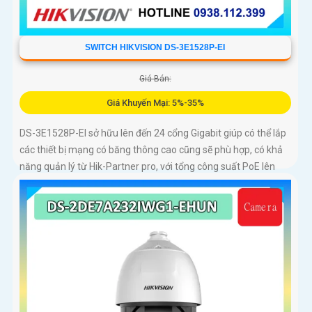
SWITCH HIKVISION DS-3E1528P-EI
Giá Bán:
Giá Khuyến Mại: 5%-35%
DS-3E1528P-EI sở hữu lên đến 24 cổng Gigabit giúp có thể lắp
các thiết bị mạng có băng thông cao cũng sẽ phù hợp, có khả
năng quản lý từ Hik-Partner pro, với tổng công suất PoE lên
đến 230W, truyền dữ liệu lên đến 300m, vỏ kim loại, chông sét
6kV