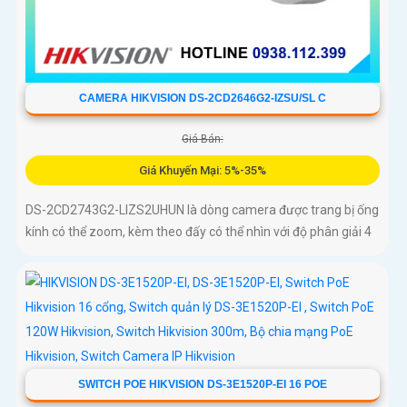
CAMERA HIKVISION DS-2CD2646G2-IZSU/SL C
Giá Bán:
Giá Khuyến Mại: 5%-35%
DS-2CD2743G2-LIZS2UHUN là dòng camera được trang bị ống
kính có thể zoom, kèm theo đấy có thể nhìn với độ phân giải 4
SWITCH POE HIKVISION DS-3E1520P-EI 16 POE