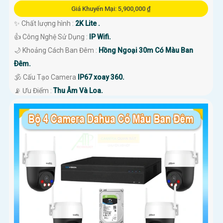
Giá Khuyến Mại: 5,900,000 ₫
✨ Chất lượng hình :
2K Lite .
👍 Công Nghệ Sử Dụng :
IP Wifi.
🌙 Khoảng Cách Ban Đêm :
Hồng Ngoại 30m Có Màu Ban
Ðêm.
🕉️ Cấu Tạo Camera
IP67 xoay 360.
️📡 Ưu Điểm :
Thu Âm Và Loa.