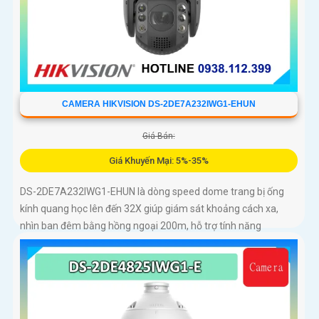
CAMERA HIKVISION DS-2DE7A232IWG1-EHUN
Giá Bán:
Giá Khuyến Mại: 5%-35%
DS-2DE7A232IWG1-EHUN là dòng speed dome trang bị ống
kính quang học lên đến 32X giúp giám sát khoảng cách xa,
nhìn ban đêm bằng hồng ngoại 200m, hỗ trợ tính năng
AcuSense nâng cao hiệu quả giám sát an ninh, có tốc độ lấy
nét cao nhờ công nghệ Self-learning