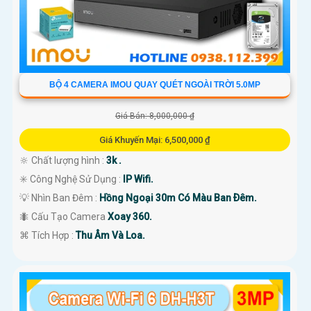
BỘ 4 CAMERA IMOU QUAY QUÉT NGOÀI TRỜI 5.0MP
Giá Bán: 8,000,000 ₫
Giá Khuyến Mại: 6,500,000 ₫
🔆 Chất lượng hình :
3k .
✳️ Công Nghệ Sử Dụng :
IP Wifi.
💡 Nhìn Ban Đêm :
Hồng Ngoại 30m Có Màu Ban Ðêm.
🐜 Cấu Tạo Camera
Xoay 360.
️⌘ Tích Hợp :
Thu Âm Và Loa.