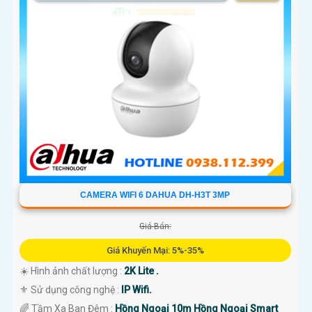
CAMERA WIFI 6 DAHUA DH-H3T 3MP
Giá Bán:
Giá Khuyến Mại: 5%-35%
☀️ Hình ảnh chất lượng :
2K Lite .
⚜️ Sử dụng công nghệ :
IP Wifi.
🌈 Tầm Xa Ban Đêm :
Hồng Ngoại 10m Hồng Ngoại Smart