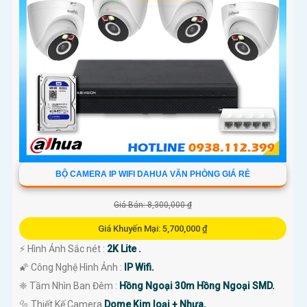
BỘ CAMERA IP WIFI DAHUA VĂN PHÒNG GIÁ RẺ
Giá Bán: 8,300,000 ₫
Giá Khuyến Mại: 5,700,000 ₫
️⚡ Hình Ảnh Sắc nét :
2K Lite .
🌠 Công Nghệ Hình Ảnh :
IP Wifi.
❈ Tầm Nhìn Ban Đêm :
Hồng Ngoại 30m Hồng Ngoại SMD.
🔩 Thiết Kế Camera
Dome Kim loại + Nhựa.