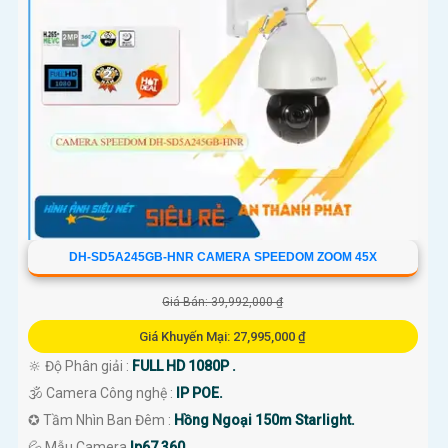
DH-SD5A245GB-HNR CAMERA SPEEDOM ZOOM 45X
Giá Bán: 39,992,000 ₫
Giá Khuyến Mại: 27,995,000 ₫
🔆 Độ Phân giải :
FULL HD 1080P .
🕉️ Camera Công nghệ :
IP POE.
✪ Tầm Nhìn Ban Đêm :
Hồng Ngoại 150m Starlight.
💦 Mẫu Camera
Ip67 360.