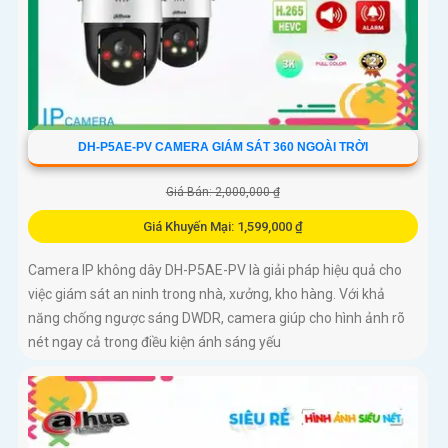
DH-P5AE-PV CAMERA GIÁM SÁT 360 NGOÀI TRỜI
Giá Bán: 2,000,000 ₫
Giá Khuyến Mại: 1,599,000 ₫
Camera IP không dây DH-P5AE-PV là giải pháp hiệu quả cho
việc giám sát an ninh trong nhà, xưởng, kho hàng. Với khả
năng chống ngược sáng DWDR, camera giúp cho hình ảnh rõ
nét ngay cả trong điều kiện ánh sáng yếu