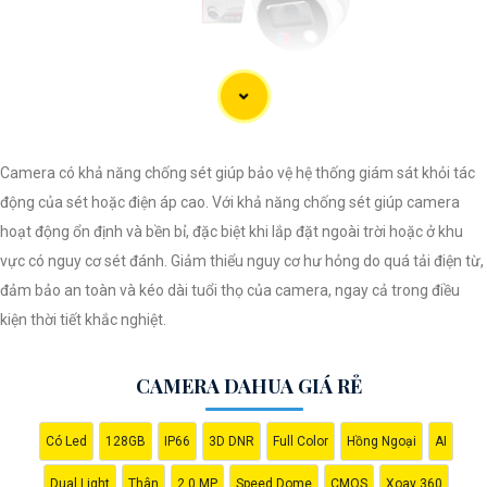
'
Camera có khả năng chống sét giúp bảo vệ hệ thống giám sát khỏi tác
động của sét hoặc điện áp cao. Với khả năng chống sét giúp camera
hoạt động ổn định và bền bỉ, đặc biệt khi lắp đặt ngoài trời hoặc ở khu
vực có nguy cơ sét đánh. Giảm thiểu nguy cơ hư hỏng do quá tải điện từ,
đảm bảo an toàn và kéo dài tuổi thọ của camera, ngay cả trong điều
kiện thời tiết khắc nghiệt.
CAMERA DAHUA GIÁ RẺ
Có Led
128GB
IP66
3D DNR
Full Color
Hồng Ngoại
AI
Dual Light
Thân
2.0 MP
Speed Dome
CMOS
Xoay 360