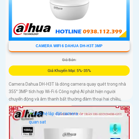
CAMERA WIFI 6 DAHUA DH-H3T 3MP
Giá Bán:
Giá Khuyến Mại: 5%-35%
Camera Dahua DH-H3T là dòng camera quay quét trong nhà
355° 3MP tích hợp Wi-Fi 6 Công nghệ AI phát hiện người
chuyển động và âm thanh bất thường đàm thoại hai chiều,
hồng ngoại tầm xa ban đêm 10m hỗ trợ thẻ nhớ MicroSD
256GB ONVIF và điều khiển từ xa qua ứng dụng DMSS