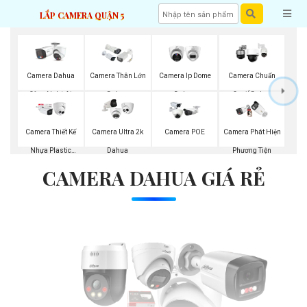
LẮP CAMERA QUẬN 5
Camera Dahua
Camera Thân Lớn
Camera Ip Dome
Camera Chuẩn
Công Nghệ Ai
Dahua
Dahua
Onvif Dahua
Camera Thiết Kế
Camera Ultra 2k
Camera POE
Camera Phát Hiện
Nhựa Plastic
Dahua
Phương Tiện
CAMERA DAHUA GIÁ RẺ
Dahua