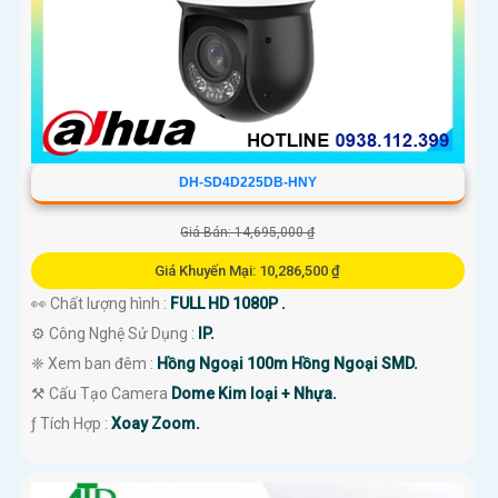
DH-SD4D225DB-HNY
Giá Bán: 14,695,000 ₫
Giá Khuyến Mại: 10,286,500 ₫
👀 Chất lượng hình :
FULL HD 1080P .
⚙ Công Nghệ Sử Dụng :
IP.
❈ Xem ban đêm :
Hồng Ngoại 100m Hồng Ngoại SMD.
⚒ Cấu Tạo Camera
Dome Kim loại + Nhựa.
️ƒ Tích Hợp :
Xoay Zoom.