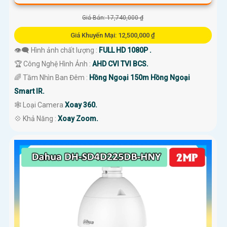
Giá Bán: 17,740,000 ₫
Giá Khuyến Mại: 12,500,000 ₫
👁️‍🗨 Hình ảnh chất lượng :
FULL HD 1080P .
🏆 Công Nghệ Hình Ảnh :
AHD CVI TVI BCS.
🌈 Tầm Nhìn Ban Đêm :
Hồng Ngoại 150m Hồng Ngoại
Smart IR.
🕸️ Loại Camera
Xoay 360.
️💠 Khả Năng :
Xoay Zoom.