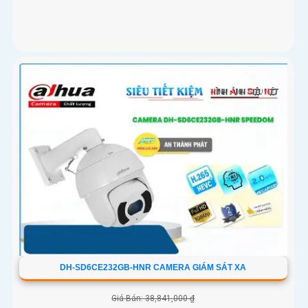
DH-SD6CE232GB-HNR CAMERA GIÁM SÁT XA
Giá Bán: 38,841,000 ₫