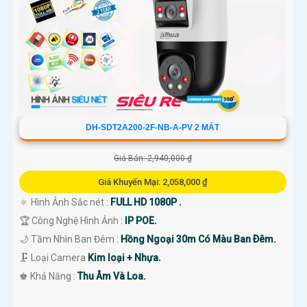
DH-SDT2A200-2F-NB-A-PV 2 MẮT
Giá Bán: 2,940,000 ₫
Giá Khuyến Mại: 2,058,000 ₫
🔅 Hình Ảnh Sắc nét :
FULL HD 1080P .
🏆 Công Nghệ Hình Ảnh :
IP POE.
🌙 Tầm Nhìn Ban Đêm :
Hồng Ngoại 30m Có Màu Ban Ðêm.
🗜️ Loại Camera
Kim loại + Nhựa.
️♚ Khả Năng :
Thu Âm Và Loa.