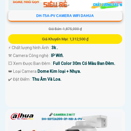
DH-T5A-PV CAMERA WIFI DAHUA
Giá Bán: 1,875,000 ₫
Giá Khuyến Mại: 1,312,500 ₫
️⚡ Chất lượng hình Ảnh :
3k .
⚒ Camera Công nghệ :
IP Wifi.
💥 Xem Được Ban Đêm :
Full Color 30m Có Màu Ban Ðêm.
👑 Loại Camera
Dome Kim loại + Nhựa.
️✔️ Đặt Điểm :
Thu Âm Và Loa.