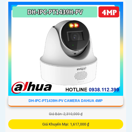
DH-IPC-PT1439H-PV CAMERA DAHUA 4MP
Giá Bán: 2,310,000 ₫
Giá Khuyến Mại: 1,617,000 ₫