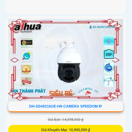
DH-SD49216UE-HN CAMERA SPEEDOM IP
Giá Bán: 14,398,000 ₫
Giá Khuyến Mại: 10,900,000 ₫