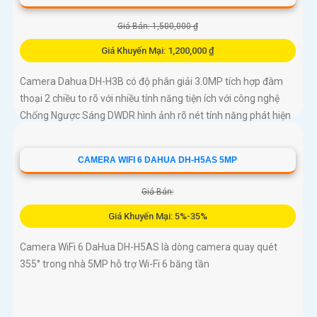
Giá Bán: 1,500,000 ₫
Giá Khuyến Mại: 1,200,000 ₫
Camera Dahua DH-H3B có độ phân giải 3.0MP tích hợp đàm
thoại 2 chiều to rõ với nhiều tính năng tiện ích với công nghệ
Chống Ngược Sáng DWDR hình ảnh rõ nét tính năng phát hiện
chuyển động phân biệt người và chuyển động khác, Hồng
ngoại 10m cho giám sát ban đêm sắc nét dù thiếu ánh sáng
CAMERA WIFI 6 DAHUA DH-H5AS 5MP
Giá Bán:
Giá Khuyến Mại: 5%-35%
Camera WiFi 6 DaHua DH-H5AS là dòng camera quay quét
355° trong nhà 5MP hỗ trợ Wi-Fi 6 băng tần