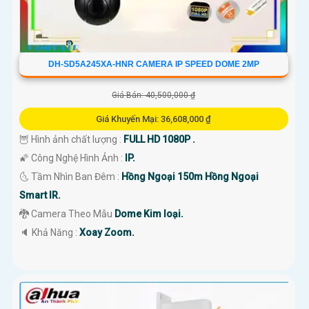
DH-SD5A245XA-HNR CAMERA IP SPEED DOME 2MP
Giá Bán: 40,500,000 ₫
Giá Khuyến Mại: 36,608,000 ₫
🦉 Hình ảnh chất lượng :
FULL HD 1080P .
🌠 Công Nghệ Hình Ảnh :
IP.
🌜 Tầm Nhìn Ban Đêm :
Hồng Ngoại 150m Hồng Ngoại
Smart IR.
🐉️ Camera Theo Mẫu
Dome Kim loại.
️🔈 Khả Năng :
Xoay Zoom.