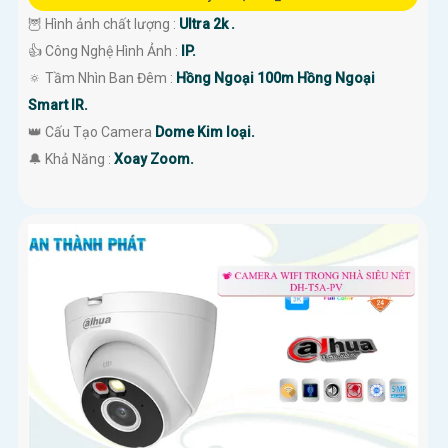
🦉 Hình ảnh chất lượng :
Ultra 2k .
👍 Công Nghệ Hình Ảnh :
IP.
🔅 Tầm Nhìn Ban Đêm :
Hồng Ngoại 100m Hồng Ngoại
Smart IR.
👑 Cấu Tạo Camera
Dome Kim loại.
️🔔 Khả Năng :
Xoay Zoom.