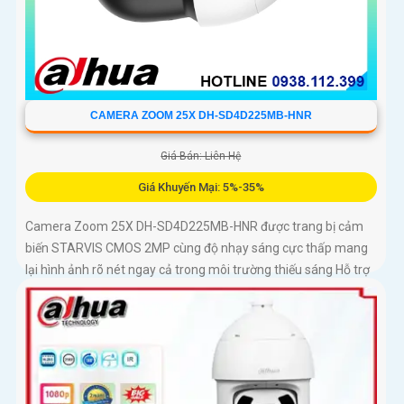
CAMERA ZOOM 25X DH-SD4D225MB-HNR
Giá Bán: Liên Hệ
Giá Khuyến Mại: 5%-35%
Camera Zoom 25X DH-SD4D225MB-HNR được trang bị cảm
biến STARVIS CMOS 2MP cùng độ nhạy sáng cực thấp mang
lại hình ảnh rõ nét ngay cả trong môi trường thiếu sáng Hỗ trợ
zoom quang học 25X kết hợp chiếu sáng kép thông minh với
tầm xa hồng ngoại 100m và LED ấm 50m Tính năng quay
quét linh hoạt cùng chuẩn chống nước IP67 giúp quan sát ổn
định ngoài trời