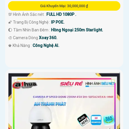
Giá Khuyến Mại: 30,000,000 ₫
💯 Hình Ảnh Sắc nét :
FULL HD 1080P .
🌠 Trang Bị Công Nghệ :
IP POE.
🌔 Tầm Nhìn Ban Đêm :
Hồng Ngoại 250m Starlight.
🎨 Camera Dòng
Xoay 360.
️♚ Khả Năng :
Công Nghệ AI.