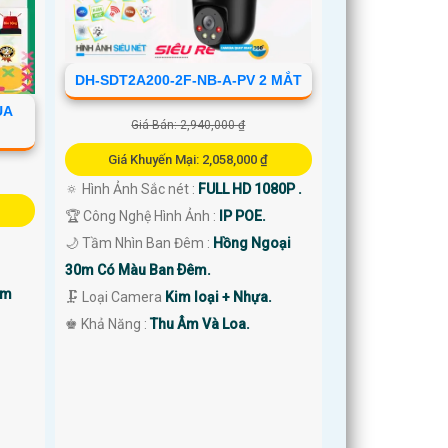
DH-SDT2A200-2F-NB-A-PV 2 MẮT
UA
Giá Bán: 2,940,000 ₫
Giá Khuyến Mại: 2,058,000 ₫
🔅 Hình Ảnh Sắc nét :
FULL HD 1080P .
🏆 Công Nghệ Hình Ảnh :
IP POE.
🌙 Tầm Nhìn Ban Đêm :
Hồng Ngoại
30m Có Màu Ban Ðêm.
0m
🗜️ Loại Camera
Kim loại + Nhựa.
️♚ Khả Năng :
Thu Âm Và Loa.