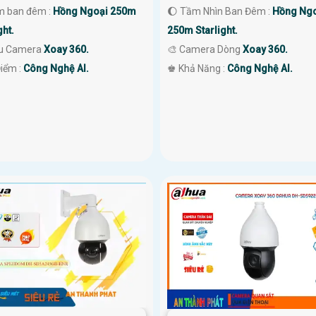
m ban đêm :
Hồng Ngoại 250m
🌔 Tầm Nhìn Ban Đêm :
Hồng Ng
ght.
250m Starlight.
u Camera
Xoay 360.
🎨 Camera Dòng
Xoay 360.
Điểm :
Công Nghệ AI.
️♚ Khả Năng :
Công Nghệ AI.