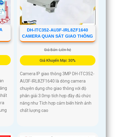
A
DH-ITC352-AU3F-IRL8ZF1640
CAMERA QUAN SÁT GIAO THÔNG
Giá Bán: Liên hệ
Giá Khuyến Mại: 30%
Camera IP giao thông 3MP DH-ITC352-
àn
AU3F-IRL8ZF1640 là dòng camera
năng
chuyên dụng cho giao thông với độ
chất
phân giải 3.0mp tích hợp đầy đủ chức
era
năng như Tích hợp cảm biến hình ảnh
rung
chất lượng cao