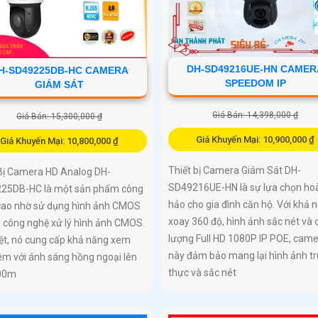
DH-SD49216UE-HN CAMER
H-SD49225DB-HC CAMERA
SPEEDOM IP
GIÁM SÁT
Giá Bán: 14,398,000 ₫
Giá Bán: 15,300,000 ₫
Giá Khuyến Mại: 10,900,000 ₫
Giá Khuyến Mại: 10,800,000 ₫
Thiết bị Camera Giám Sát DH-
 Bị Camera HD Analog DH-
SD49216UE-HN là sự lựa chọn ho
25DB-HC là một sản phẩm công
hảo cho gia đình căn hộ. Với khả 
cao nhờ sử dụng hình ảnh CMOS
xoay 360 độ, hình ảnh sắc nét và 
 công nghệ xử lý hình ảnh CMOS.
lượng Full HD 1080P IP POE, cam
ệt, nó cung cấp khả năng xem
này đảm bảo mang lại hình ảnh t
êm với ánh sáng hồng ngoại lên
thực và sắc nét
00m