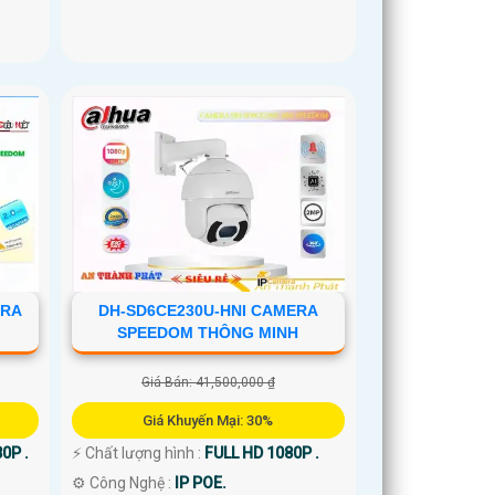
ERA
DH-SD6CE230U-HNI CAMERA
SPEEDOM THÔNG MINH
Giá Bán: 41,500,000 ₫
Giá Khuyến Mại: 30%
0P .
️⚡ Chất lượng hình :
FULL HD 1080P .
⚙ Công Nghệ :
IP POE.