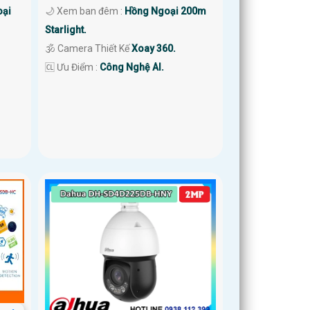
oại
🌙 Xem ban đêm :
Hồng Ngoại 200m
Starlight.
🕉️ Camera Thiết Kế
Xoay 360.
️🆑 Ưu Điểm :
Công Nghệ AI.