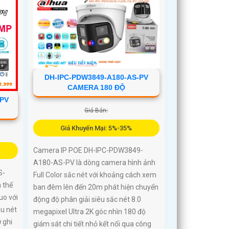
DH-IPC-PDW3849-A180-AS-PV
CAMERA 180 ĐỘ
-PV
Giá Bán:
Giá Khuyến Mại: 5%-35%
Camera IP POE DH-IPC-PDW3849-
A180-AS-PV là dòng camera hình ảnh
S-
Full Color sắc nét với khoảng cách xem
 thế
ban đêm lên đến 20m phát hiện chuyển
uo với
động độ phân giải siêu sắc nét 8.0
êu nét
megapixel Ultra 2K góc nhìn 180 độ
 ghi
giám sát chi tiết nhỏ kết nối qua công