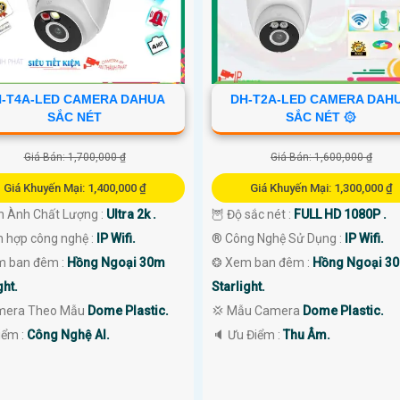
-T4A-LED CAMERA DAHUA
DH-T2A-LED CAMERA DAH
SẮC NÉT
SẮC NÉT ۞
Giá Bán: 1,700,000 ₫
Giá Bán: 1,600,000 ₫
Giá Khuyến Mại: 1,400,000 ₫
Giá Khuyến Mại: 1,300,000 ₫
nh Ành Chất Lượng :
Ultra 2k .
🦉 Độ sắc nét :
FULL HD 1080P .
ch hợp công nghệ :
IP Wifi.
®️ Công Nghệ Sử Dụng :
IP Wifi.
m ban đêm :
Hồng Ngoại 30m
❂ Xem ban đêm :
Hồng Ngoại 3
ght.
Starlight.
amera Theo Mẫu
Dome Plastic.
💢 Mẫu Camera
Dome Plastic.
Điểm :
Công Nghệ AI.
️🔈 Ưu Điểm :
Thu Âm.