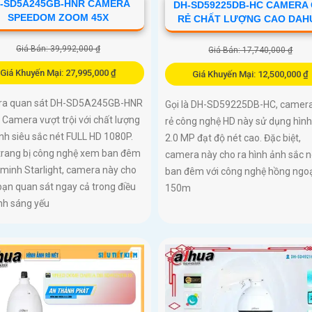
-SD5A245GB-HNR CAMERA
DH-SD59225DB-HC CAMERA 
SPEEDOM ZOOM 45X
RẺ CHẤT LƯỢNG CAO DAH
Giá Bán: 39,992,000 ₫
Giá Bán: 17,740,000 ₫
Giá Khuyến Mại: 27,995,000 ₫
Giá Khuyến Mại: 12,500,000 ₫
a quan sát DH-SD5A245GB-HNR
Gọi là DH-SD59225DB-HC, camera
 Camera vượt trội với chất lượng
rẻ công nghệ HD này sử dụng hìn
nh siêu sắc nét FULL HD 1080P.
2.0 MP đạt độ nét cao. Đặc biệt,
trang bị công nghệ xem ban đêm
camera này cho ra hình ảnh sắc n
minh Starlight, camera này cho
ban đêm với công nghệ hồng ngoạ
ạn quan sát ngay cả trong điều
150m
nh sáng yếu