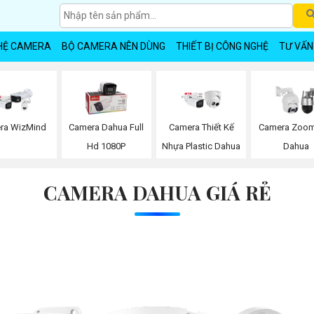
HỆ CAMERA
BỘ CAMERA NÊN DÙNG
THIẾT BỊ CÔNG NGHỆ
TƯ VẤN
ra WizMind
Camera Dahua Full
Camera Thiết Kế
Camera Zoom
Hd 1080P
Nhựa Plastic Dahua
Dahua
CAMERA DAHUA GIÁ RẺ