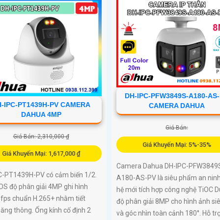
DH-IPC-PFW3849S-A180-AS
-IPC-PT1439H-PV CAMERA
CAMERA DAHUA
DAHUA 4MP
Giá Bán:
Giá Bán: 2,310,000 ₫
Giá Khuyến Mại: 5%-35%
Giá Khuyến Mại: 1,617,000 ₫
Camera Dahua DH-IPC-PFW3849
C-PT1439H-PV có cảm biến 1/2.
A180-AS-PV là siêu phẩm an ninh
OS độ phân giải 4MP ghi hình
hệ mới tích hợp công nghệ TiOC D
 fps chuẩn H.265+ nhằm tiết
độ phân giải 8MP cho hình ảnh si
ăng thông. Ống kính cố định 2
và góc nhìn toàn cảnh 180°. Hỗ trợ