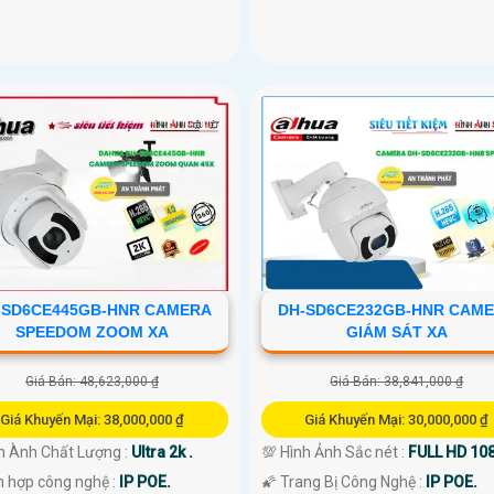
-SD6CE445GB-HNR CAMERA
DH-SD6CE232GB-HNR CAM
SPEEDOM ZOOM XA
GIÁM SÁT XA
Giá Bán: 48,623,000 ₫
Giá Bán: 38,841,000 ₫
Giá Khuyến Mại: 38,000,000 ₫
Giá Khuyến Mại: 30,000,000 ₫
nh Ành Chất Lượng :
Ultra 2k .
💯 Hình Ảnh Sắc nét :
FULL HD 108
h hợp công nghệ :
IP POE.
🌠 Trang Bị Công Nghệ :
IP POE.