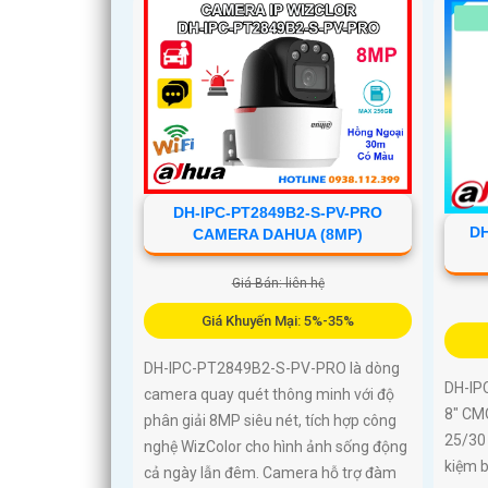
DH-IPC-PT2849B2-S-PV-PRO
DH
CAMERA DAHUA (8MP)
Giá Bán: liên hệ
Giá Khuyến Mại: 5%-35%
DH-IPC-PT2849B2-S-PV-PRO là dòng
DH-IP
camera quay quét thông minh với độ
8″ CM
phân giải 8MP siêu nét, tích hợp công
25/30
nghệ WizColor cho hình ảnh sống động
kiệm b
cả ngày lẫn đêm. Camera hỗ trợ đàm