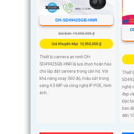
DH-SD49425GB-HNR
D
Giá Bán: 19,550,000 ₫
Giá Khuyến Mại: 13,950,000 ₫
Thiết bị camera an ninh DH-
SD49425GB-HNR là lựa chọn hoàn hảo
cho lắp đặt camera trong căn hộ. Với
Thiết
khả năng xoay 360 độ, màu sắt trong
SD492
sáng 4.0 MP và công nghệ IP POE, hình
nghệ 
ảnh...
đẹp và
Đặc bi
ban đ
đến 1