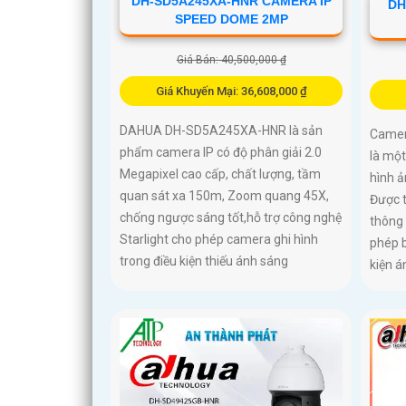
DH-SD5A245XA-HNR CAMERA IP
DH
SPEED DOME 2MP
Giá Bán: 40,500,000 ₫
Giá Khuyến Mại: 36,608,000 ₫
DAHUA DH-SD5A245XA-HNR là sản
Camer
phẩm camera IP có độ phân giải 2.0
là một
Megapixel cao cấp, chất lượng, tầm
hình ả
quan sát xa 150m, Zoom quang 45X,
Được 
chống ngược sáng tốt,hỗ trợ công nghệ
thông 
Starlight cho phép camera ghi hình
phép b
trong điều kiện thiếu ánh sáng
kiện á