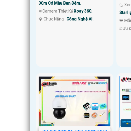
30m Có Màu Ban Ðêm.
🌜 Xe
⛓ Camera Thiết Kế
Xoay 360.
Starli
️💎 Chức Năng :
Công Nghệ AI.
👑 Mẫ
️₤ Ưu 