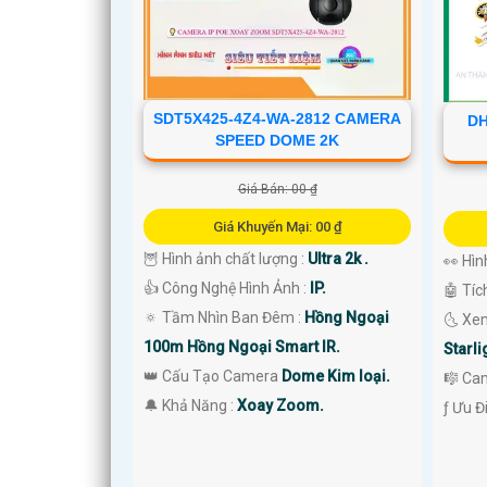
'
SDT5X425-4Z4-WA-2812 CAMERA
DH
SPEED DOME 2K
Giá Bán: 00 ₫
Giá Khuyến Mại: 00 ₫
🦉 Hình ảnh chất lượng :
Ultra 2k .
👀 Hì
👍 Công Nghệ Hình Ảnh :
IP.
🤖️ Tí
🔅 Tầm Nhìn Ban Đêm :
Hồng Ngoại
🌜 Xe
100m Hồng Ngoại Smart IR.
Starli
👑 Cấu Tạo Camera
Dome Kim loại.
🎼️ C
️🔔 Khả Năng :
Xoay Zoom.
️ƒ Ưu 