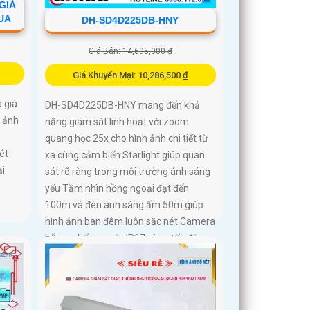
GIÁ
UA
DH-SD4D225DB-HNY
Giá Bán: 14,695,000 ₫
Giá Khuyến Mại: 10,286,500 ₫
 giá
DH-SD4D225DB-HNY mang đến khả
h ảnh
năng giám sát linh hoạt với zoom
quang học 25x cho hình ảnh chi tiết từ
ét
xa cùng cảm biến Starlight giúp quan
i
sát rõ ràng trong môi trường ánh sáng
yếu Tầm nhìn hồng ngoại đạt đến
100m và đèn ánh sáng ấm 50m giúp
hình ảnh ban đêm luôn sắc nét Camera
hỗ trợ chống nước IP67 cùng tốc độ
khung hình 30fps@1080p ổn định