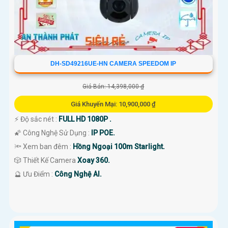
DH-SD49216UE-HN CAMERA SPEEDOM IP
Giá Bán: 14,398,000 ₫
Giá Khuyến Mại: 10,900,000 ₫
️⚡ Độ sắc nét :
FULL HD 1080P .
🌠 Công Nghệ Sử Dụng :
IP POE.
🔦 Xem ban đêm :
Hồng Ngoại 100m Starlight.
🎲 Thiết Kế Camera
Xoay 360.
️🔮 Ưu Điểm :
Công Nghệ AI.