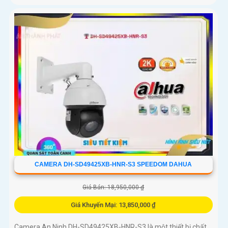
CAMERA DH-SD49425XB-HNR-S3 SPEEDOM DAHUA
Giá Bán: 18,950,000 ₫
Giá Khuyến Mại: 13,850,000 ₫
Camera An Ninh DH-SD49425XB-HNR-S3 là một thiết bị chất