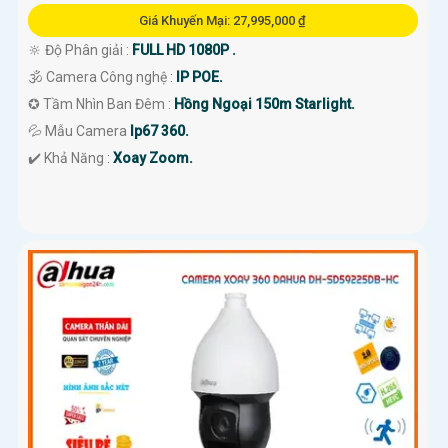
Giá Khuyến Mại: 27,995,000 ₫
🔆 Độ Phân giải :
FULL HD 1080P .
🕉️ Camera Công nghệ :
IP POE.
✪ Tầm Nhìn Ban Đêm :
Hồng Ngoại 150m Starlight.
💦 Mẫu Camera
Ip67 360.
️✔️ Khả Năng :
Xoay Zoom.