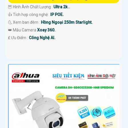
🦉 Hình Ành Chất Lượng :
Ultra 2k .
👍 Tích hợp công nghệ :
IP POE.
🌜 Xem ban đêm :
Hồng Ngoại 250m Starlight.
👑 Mẫu Camera
Xoay 360.
️₤ Ưu Điểm :
Công Nghệ AI.