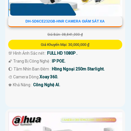
DH-SD6CE232GB-HNR CAMERA GIÁM SÁT XA
Giá Bán: 38,841,000 ₫
Giá Khuyến Mại: 30,000,000 ₫
💯 Hình Ảnh Sắc nét :
FULL HD 1080P .
🌠 Trang Bị Công Nghệ :
IP POE.
🌔 Tầm Nhìn Ban Đêm :
Hồng Ngoại 250m Starlight.
🎨 Camera Dòng
Xoay 360.
️♚ Khả Năng :
Công Nghệ AI.