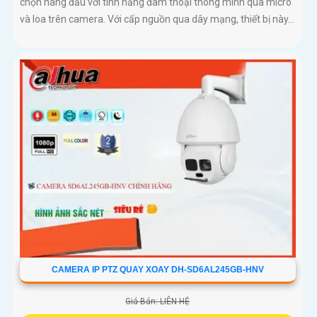
chọn hàng đầu với tính năng đàm thoại thông minh qua micro
và loa trên camera. Với cấp nguồn qua dây mạng, thiết bị này...
CAMERA IP PTZ QUAY XOAY DH-SD6AL245GB-HNV
Giá Bán: LIÊN HỆ