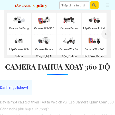
LẮP CAMERA QUẬN 5
Camera Sử Dụng
Camera Wifi 360
Camera Dahua
Lắp Camera Ip Full
Chip Sony Dahua
Dahua Ngoài Trời
Phân Biệt Xe
Color Dahua
Lắp Camera Wifi
Camera Dahua
Camera Wifi Báo
Camera Wifi 360
Dahua
Công Nghệ Ai
Động Dahua
Full Color Dahua
CAMERA DAHUA XOAY 360 ĐỘ
Đây là một câu giới thiệu 140 từ về dịch vụ "Lắp Camera Quay Xoay 360
Công nghệ phù hợp su hướng":