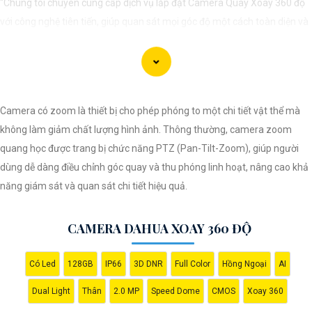
"Chúng tôi chuyên cung cấp dịch vụ lắp đặt Camera Quay Xoay 360 độ
với công nghệ tiên tiến, giúp quan sát mọi góc độ một cách toàn diện và
linh hoạt. Với hệ thống này, bạn có thể theo dõi và giám sát mọi hoạt
động trong khu vực mục tiêu một cách dễ dàng và tiện lợi. Hãy liên hệ
với chúng tôi để được tư vấn và lựa chọn giải pháp camera phù hợp nhất
với nhu cầu an ninh của bạn."
Camera có zoom là thiết bị cho phép phóng to một chi tiết vật thể mà
không làm giảm chất lượng hình ảnh. Thông thường, camera zoom
quang học được trang bị chức năng PTZ (Pan-Tilt-Zoom), giúp người
dùng dễ dàng điều chỉnh góc quay và thu phóng linh hoạt, nâng cao khả
năng giám sát và quan sát chi tiết hiệu quả.
CAMERA DAHUA XOAY 360 ĐỘ
Có Led
128GB
IP66
3D DNR
Full Color
Hồng Ngoại
AI
'
Dual Light
Thân
2.0 MP
Speed Dome
CMOS
Xoay 360