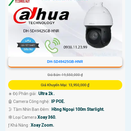
DH-SD49425GB-HNR
Giá Bán: 19,550,000 ₫
Giá Khuyến Mại: 13,950,000 ₫
☀️ Độ Phân giải :
Ultra 2k .
🤖️ Camera Công nghệ :
IP POE.
🌛 Tầm Nhìn Ban Đêm :
Hồng Ngoại 100m Starlight.
🕸️ Loại Camera
Xoay 360.
️ƒ Khả Năng :
Xoay Zoom.