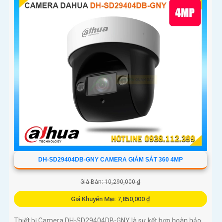
DH-SD29404DB-GNY CAMERA GIÁM SÁT 360 4MP
Giá Bán: 10,290,000 ₫
Giá Khuyến Mại: 7,850,000 ₫
Thiết bị Camera DH-SD29404DB-GNY là sự kết hợp hoàn hảo