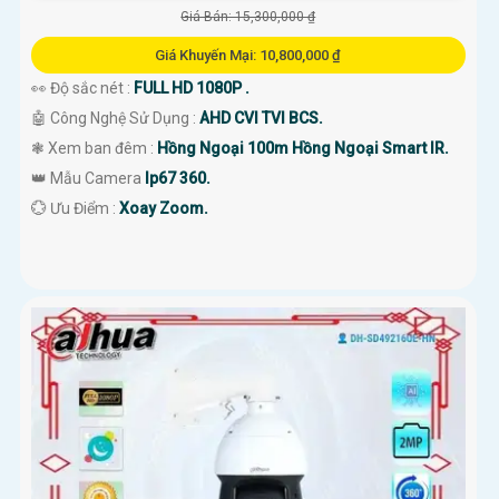
Giá Bán: 15,300,000 ₫
Giá Khuyến Mại: 10,800,000 ₫
👀 Độ sắc nét :
FULL HD 1080P .
🤖️ Công Nghệ Sử Dụng :
AHD CVI TVI BCS.
❃ Xem ban đêm :
Hồng Ngoại 100m Hồng Ngoại Smart IR.
👑 Mẫu Camera
Ip67 360.
️💮 Ưu Điểm :
Xoay Zoom.