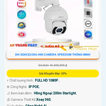
DH-SD6CE230U-HNI CAMERA SPEEDOM THÔNG MINH
Giá Bán: 41,500,000 ₫
Giá Khuyến Mại: 30%
️⚡ Chất lượng hình :
FULL HD 1080P .
⚙ Công Nghệ :
IP POE.
🌙 Xem ban đêm :
Hồng Ngoại 200m Starlight.
🕉️ Camera Thiết Kế
Xoay 360.