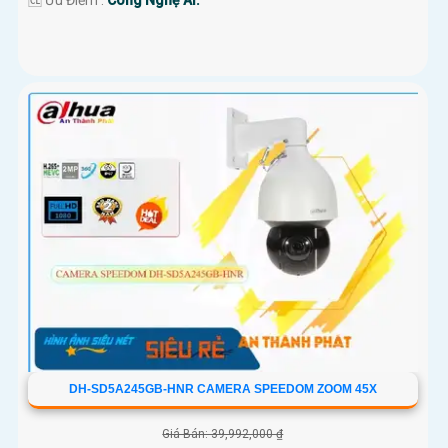
️🆑 Ưu Điểm :
Công Nghệ AI.
DH-SD5A245GB-HNR CAMERA SPEEDOM ZOOM 45X
Giá Bán: 39,992,000 ₫