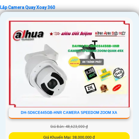
Lắp Camera Quay Xoay 360
DH-SD6CE445GB-HNR CAMERA SPEEDOM ZOOM XA
Giá Bán: 48,623,000 ₫
Giá Khuyến Mại: 38,000,000 ₫