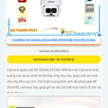
CAMERA DH-SD6AL245XA-HNR SPEEDOM CHUYÊN DỤNG
Giá Bán: 65,858,000 ₫
Giá Khuyến Mại: 46,100,000 ₫
Camera quan sát DH-SD6AL245XA-HNR là một Camera chất
lượng cao được thiết kế để đáp ứng nhu cầu giám sát an ninh
cho các khu vực lớn. Với chất lượng hình ảnh độ phân giải 4K
Ultra HD, camera này giúp ghi lại các chi tiết một cách rõ nét và
chân thực