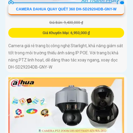
CAMERA DAHUA QUAY QUÉT 360 DH-SD29204DB-GNY-W
Giá Bán: 9,430,000 ₫
Giá Khuyến Mại: 6,950,000 ₫
Camera giá rẻ trang bị công nghệ Starlight, khả năng giám sát
tốt trong môi trường thiếu ánh sáng IP POE. Với trang bị khả
năng PTZ linh hoạt, dễ dàng thao tác xoay ngang, xoay dọc
DH-SD29204DB-GNY-W