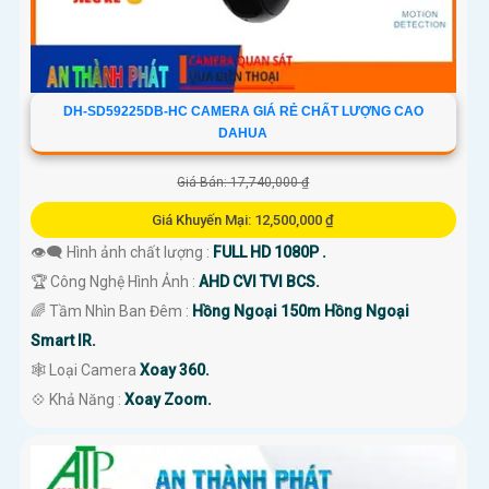
DH-SD59225DB-HC CAMERA GIÁ RẺ CHẤT LƯỢNG CAO
DAHUA
Giá Bán: 17,740,000 ₫
Giá Khuyến Mại: 12,500,000 ₫
👁️‍🗨 Hình ảnh chất lượng :
FULL HD 1080P .
🏆 Công Nghệ Hình Ảnh :
AHD CVI TVI BCS.
🌈 Tầm Nhìn Ban Đêm :
Hồng Ngoại 150m Hồng Ngoại
Smart IR.
🕸️ Loại Camera
Xoay 360.
️💠 Khả Năng :
Xoay Zoom.