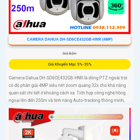
CAMERA DAHUA DH-SD6CE432GB-HNR (4MP)
Giá Bán:
Giá Khuyến Mại: 5%-35%
Camera Dahua DH-SD6CE432GB-HNR là dòng PTZ ngoài trời
có độ phân giải 4MP siêu nét zoom quang 32x cho khả năng
quan sát chi tiết ở khoảng cách xa. Tích hợp công nghệ hồng
ngoại lên đến 250m và tính năng Auto-tracking thông minh,
camera dễ dàng phát hiện và tự động theo dõi mục tiêu
chuyển động