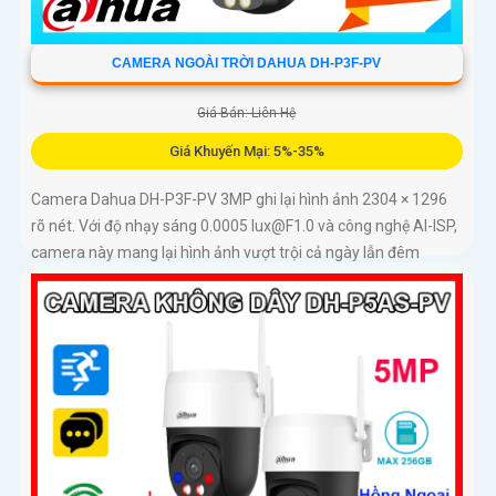
CAMERA NGOÀI TRỜI DAHUA DH-P3F-PV
Giá Bán: Liên Hệ
Giá Khuyến Mại: 5%-35%
Camera Dahua DH-P3F-PV 3MP ghi lại hình ảnh 2304 × 1296
rõ nét. Với độ nhạy sáng 0.0005 lux@F1.0 và công nghệ AI-ISP,
camera này mang lại hình ảnh vượt trội cả ngày lẫn đêm