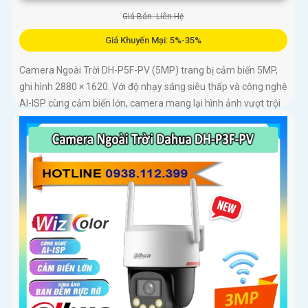
Giá Bán: Liên Hệ
Giá Khuyến Mại: 5%-35%
Camera Ngoài Trời DH-P5F-PV (5MP) trang bị cảm biến 5MP,
ghi hình 2880 × 1620. Với độ nhạy sáng siêu thấp và công nghệ
AI-ISP cùng cảm biến lớn, camera mang lại hình ảnh vượt trội
cả ngày lẫn đêm