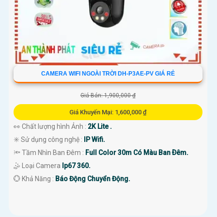
CAMERA WIFI NGOÀI TRỜI DH-P3AE-PV GIÁ RẺ
Giá Bán: 1,900,000 ₫
Giá Khuyến Mại: 1,600,000 ₫
👀 Chất lượng hình Ảnh :
2K Lite .
✳️ Sử dụng công nghệ :
IP Wifi.
🔦 Tầm Nhìn Ban Đêm :
Full Color 30m Có Màu Ban Ðêm.
🤹 Loại Camera
Ip67 360.
️💮 Khả Năng :
Báo Động Chuyển Động.