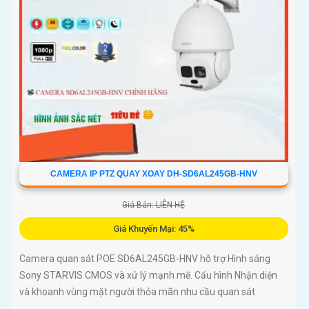
CAMERA IP PTZ QUAY XOAY DH-SD6AL245GB-HNV
Giá Bán: LIÊN HỆ
Giá Khuyến Mại: 45%
Camera quan sát POE SD6AL245GB-HNV hỗ trợ Hình sáng
Sony STARVIS CMOS và xử lý mạnh mẽ. Cấu hình Nhận diện
và khoanh vùng mặt người thỏa mãn nhu cầu quan sát