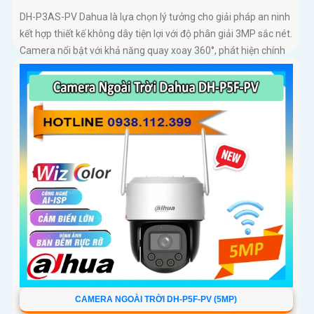
DH-P3AS-PV Dahua là lựa chọn lý tưởng cho giải pháp an ninh
kết hợp thiết kế không dây tiện lợi với độ phân giải 3MP sắc nét.
Camera nổi bật với khả năng quay xoay 360°, phát hiện chính
xác người và phương tiện, cảnh báo tức thì bằng đèn nháy và
còi hú
CAMERA NGOÀI TRỜI DH-P5F-PV (5MP)