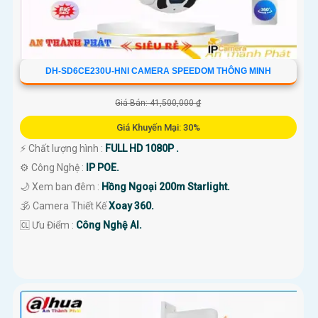
DH-SD6CE230U-HNI CAMERA SPEEDOM THÔNG MINH
Giá Bán: 41,500,000 ₫
Giá Khuyến Mại: 30%
️⚡ Chất lượng hình :
FULL HD 1080P .
⚙ Công Nghệ :
IP POE.
🌙 Xem ban đêm :
Hồng Ngoại 200m Starlight.
🕉️ Camera Thiết Kế
Xoay 360.
️🆑 Ưu Điểm :
Công Nghệ AI.