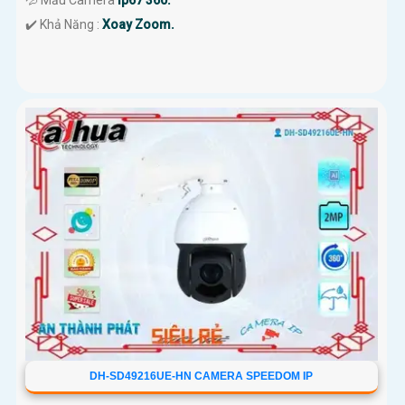
💦 Mẫu Camera
Ip67 360.
️✔️ Khả Năng :
Xoay Zoom.
DH-SD49216UE-HN CAMERA SPEEDOM IP