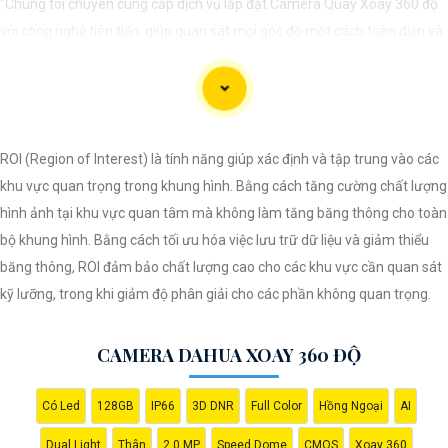
"Chúng tôi chuyên cung cấp dịch vụ lắp đặt Camera Quay Xoay 360 độ
với công nghệ tiên tiến, giúp quan sát mọi góc độ một cách toàn diện và
linh hoạt. Với hệ thống này, bạn có thể theo dõi và giám sát mọi hoạt
động trong khu vực mục tiêu một cách dễ dàng và tiện lợi. Hãy liên hệ
với chúng tôi để được tư vấn và lựa chọn giải pháp camera phù hợp nhất
với nhu cầu an ninh của bạn."
ROI (Region of Interest) là tính năng giúp xác định và tập trung vào các
khu vực quan trọng trong khung hình. Bằng cách tăng cường chất lượng
hình ảnh tại khu vực quan tâm mà không làm tăng băng thông cho toàn
bộ khung hình. Bằng cách tối ưu hóa việc lưu trữ dữ liệu và giảm thiểu
băng thông, ROI đảm bảo chất lượng cao cho các khu vực cần quan sát
kỹ lưỡng, trong khi giảm độ phân giải cho các phần không quan trọng.
CAMERA DAHUA XOAY 360 ĐỘ
Có Led
128GB
IP66
3D DNR
Full Color
Hồng Ngoại
AI
'
Dual Light
Thân
2.0 MP
Speed Dome
CMOS
Xoay 360