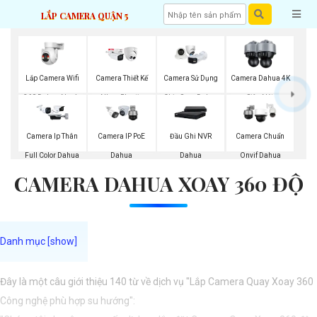
LẮP CAMERA QUẬN 5
Lắp Camera Wifi
Camera Thiết Kế
Camera Sử Dụng
Camera Dahua 4K
360 Dahua Ngoài
Nhựa Plastic
Chip Sony Dahua
Siêu Nét
Trời
Dahua
Camera Ip Thân
Camera IP PoE
Đầu Ghi NVR
Camera Chuẩn
Full Color Dahua
Dahua
Dahua
Onvif Dahua
CAMERA DAHUA XOAY 360 ĐỘ
Đây là một câu giới thiệu 140 từ về dịch vụ "Lắp Camera Quay Xoay 360
Công nghệ phù hợp su hướng":