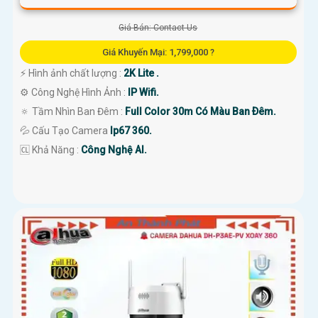
Giá Bán: Contact Us
Giá Khuyến Mại: 1,799,000 ?
️⚡ Hình ảnh chất lượng :
2K Lite .
⚙ Công Nghệ Hình Ảnh :
IP Wifi.
🔅 Tầm Nhìn Ban Đêm :
Full Color 30m Có Màu Ban Ðêm.
💦 Cấu Tạo Camera
Ip67 360.
️🆑 Khả Năng :
Công Nghệ AI.