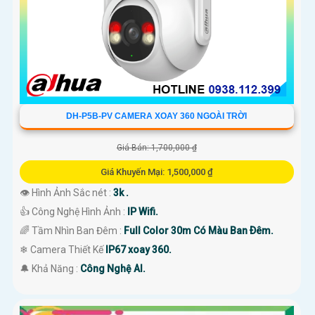
DH-P5B-PV CAMERA XOAY 360 NGOÀI TRỜI
Giá Bán: 1,700,000 ₫
Giá Khuyến Mại: 1,500,000 ₫
👁 Hình Ảnh Sắc nét :
3k .
👍 Công Nghệ Hình Ảnh :
IP Wifi.
🌈 Tầm Nhìn Ban Đêm :
Full Color 30m Có Màu Ban Ðêm.
❄ Camera Thiết Kế
IP67 xoay 360.
️🔔 Khả Năng :
Công Nghệ AI.