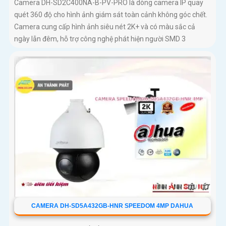
Camera DH-SD2C400NA-B-PV-PRO là dòng camera IP quay
quét 360 độ cho hình ảnh giám sát toàn cảnh không góc chết.
Camera cung cấp hình ảnh siêu nét 2K+ và có màu sắc cả
ngày lẫn đêm, hỗ trợ công nghệ phát hiện người SMD 3
CAMERA DH-SD5A432GB-HNR SPEEDOM 4MP DAHUA