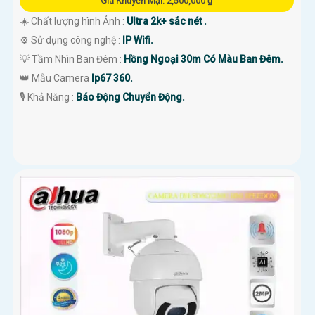
Giá Khuyến Mại: 2,500,000 ₫
☀️ Chất lượng hình Ảnh :
Ultra 2k+ sắc nét .
⚙ Sử dụng công nghệ :
IP Wifi.
💡 Tầm Nhìn Ban Đêm :
Hồng Ngoại 30m Có Màu Ban Đêm.
👑 Mẫu Camera
Ip67 360.
️🎙 Khả Năng :
Báo Động Chuyển Động.