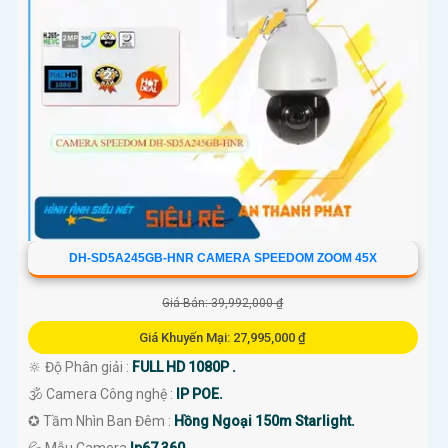
DH-SD5A245GB-HNR CAMERA SPEEDOM ZOOM 45X
Giá Bán: 39,992,000 ₫
Giá Khuyến Mại: 27,995,000 ₫
🔆 Độ Phân giải :
FULL HD 1080P .
🕉️ Camera Công nghệ :
IP POE.
✪ Tầm Nhìn Ban Đêm :
Hồng Ngoại 150m Starlight.