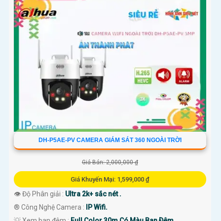
DH-P5AE-PV CAMERA GIÁM SÁT 360 NGOÀI TRỜI
Giá Bán: 2,000,000 ₫
Giá Khuyến Mại: 1,599,000 ₫
👁 Độ Phân giải :
Ultra 2k+ sắc nét .
®️ Công Nghệ Camera :
IP Wifi.
💡 Xem ban đêm :
Full Color 30m Có Màu Ban Ðêm.