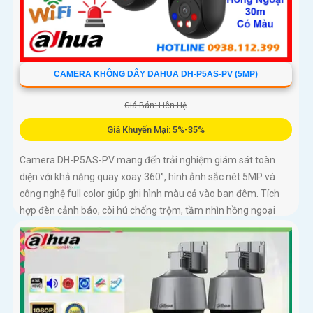
CAMERA KHÔNG DÂY DAHUA DH-P5AS-PV (5MP)
Giá Bán: Liên Hệ
Giá Khuyến Mại: 5%-35%
Camera DH-P5AS-PV mang đến trải nghiệm giám sát toàn
diện với khả năng quay xoay 360°, hình ảnh sắc nét 5MP và
công nghệ full color giúp ghi hình màu cả vào ban đêm. Tích
hợp đèn cảnh báo, còi hú chống trộm, tầm nhìn hồng ngoại
30m, khe thẻ nhớ đến 256GB cùng chuẩn chống nước IP66
camera hoạt động ổn định trong mọi điều kiện