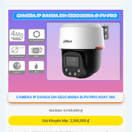
CAMERA IP DAHUA DH-SD2C400NA-B-PV-PRO XOAY 360
Giá Bán: 3,765,000 ₫
Giá Khuyến Mại: 2,300,000 ₫