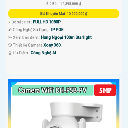
Giá Bán: 14,398,000 ₫
Giá Khuyến Mại: 10,900,000 ₫
️⚡ Độ sắc nét :
FULL HD 1080P .
🌠 Công Nghệ Sử Dụng :
IP POE.
🔦 Xem ban đêm :
Hồng Ngoại 100m Starlight.
🎲 Thiết Kế Camera
Xoay 360.
️🔮 Ưu Điểm :
Công Nghệ AI.