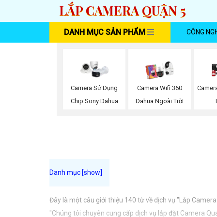
LẮP CAMERA QUẬN 5
DANH MỤC SẢN PHẨM
CÔNG NG
Camera Sử Dụng
Camera Wifi 360
Camera
Chip Sony Dahua
Dahua Ngoài Trời
Đây là một câu giới thiệu 140 từ về dịch vụ "Lắp Came
"Chúng tôi chuyên cung cấp dịch vụ lắp đặt Camera Quay