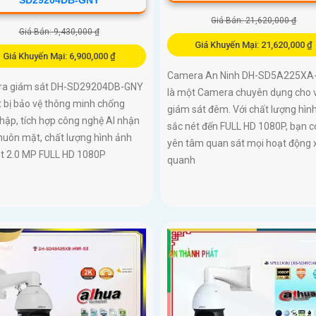
Giá Bán: 21,620,000 ₫
Giá Bán: 9,430,000 ₫
Giá Khuyến Mại: 21,620,000 ₫
Giá Khuyến Mại: 6,900,000 ₫
Camera An Ninh DH-SD5A225XA
a giám sát DH-SD29204DB-GNY
là một Camera chuyên dụng cho v
ết bị bảo vệ thông minh chống
giám sát đêm. Với chất lượng hìn
hập, tích hợp công nghệ AI nhận
sắc nét đến FULL HD 1080P, bạn c
huôn mặt, chất lượng hình ảnh
yên tâm quan sát mọi hoạt động 
ét 2.0 MP FULL HD 1080P
quanh