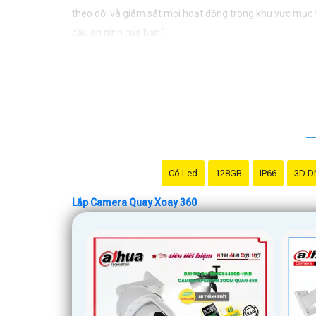
theo dõi và giám sát mọi hoạt động trong khu vực mục ti
cầu an ninh của bạn."
Có Led
128GB
IP66
3D D
Lắp Camera Quay Xoay 360