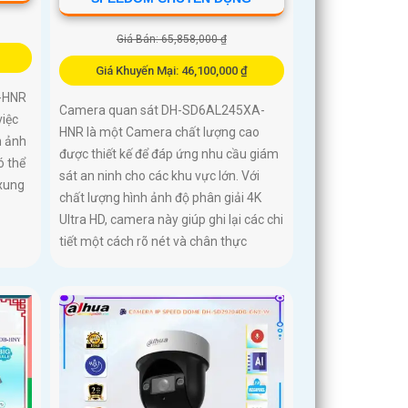
Giá Bán: 65,858,000 ₫
Giá Khuyến Mại: 46,100,000 ₫
-HNR
Camera quan sát DH-SD6AL245XA-
iệc
HNR là một Camera chất lượng cao
h ảnh
được thiết kế để đáp ứng nhu cầu giám
ó thể
sát an ninh cho các khu vực lớn. Với
xung
chất lượng hình ảnh độ phân giải 4K
Ultra HD, camera này giúp ghi lại các chi
tiết một cách rõ nét và chân thực