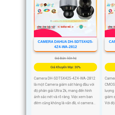
CAMERA DAHUA DH-SDT5X425-
CA
4Z4-WA-2812
Giá Bán: liên hệ
Giá Khuyến Mại: 30%
Camera DH-SDT5X425-4Z4-WA-2812
Came
là một Camera giám sát hàng đầu với
CMOS l
độ phân giải Ultra 2k, mang đến hình
lượng 
ảnh sắc nét và rõ ràng. Việc xem ban
giám 
đêm cũng không là vấn đề, vì camera...
Với độ