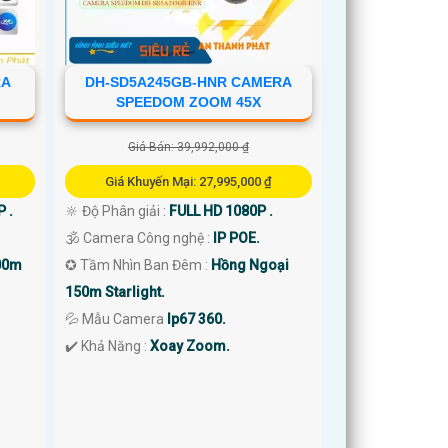
RA
DH-SD5A245GB-HNR CAMERA
SPEEDOM ZOOM 45X
Giá Bán: 39,992,000 ₫
Giá Khuyến Mại: 27,995,000 ₫
 .
🔆 Độ Phân giải :
FULL HD 1080P .
🕉️ Camera Công nghệ :
IP POE.
00m
✪ Tầm Nhìn Ban Đêm :
Hồng Ngoại
150m Starlight.
💦 Mẫu Camera
Ip67 360.
️✔️ Khả Năng :
Xoay Zoom.