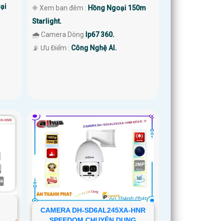
ại
❈ Xem ban đêm :
Hồng Ngoại 150m
Starlight.
🌧️ Camera Dòng
Ip67 360.
️📡 Ưu Điểm :
Công Nghệ AI.
CAMERA DH-SD6AL245XA-HNR
SPEEDOM CHUYÊN DỤNG