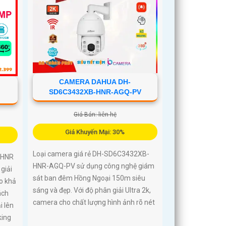
CAMERA DAHUA DH-
SD6C3432XB-HNR-AGQ-PV
Giá Bán: liên hệ
Giá Khuyến Mại: 30%
Loại camera giá rẻ DH-SD6C3432XB-
-HNR
HNR-AGQ-PV sử dụng công nghệ giám
giải
sát ban đêm Hồng Ngoại 150m siêu
o khả
sáng và đẹp. Với độ phân giải Ultra 2k,
ách
camera cho chất lượng hình ảnh rõ nét
i lên
king