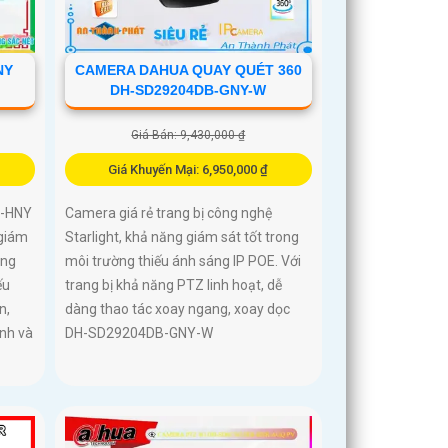
NY
CAMERA DAHUA QUAY QUÉT 360
DH-SD29204DB-GNY-W
Giá Bán: 9,430,000 ₫
Giá Khuyến Mại: 6,950,000 ₫
B-HNY
Camera giá rẻ trang bị công nghệ
 giám
Starlight, khả năng giám sát tốt trong
ông
môi trường thiếu ánh sáng IP POE. Với
ếu
trang bị khả năng PTZ linh hoạt, dễ
n,
dàng thao tác xoay ngang, xoay dọc
ình và
DH-SD29204DB-GNY-W