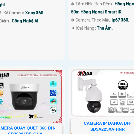
❃ Tầm Nhìn Ban Đêm :
Hồng Ngo
ght.
50m Hồng Ngoại Smart IR.
iết Kế Camera
Xoay 360.
❄ Camera Theo Mẫu
Ip67 360.
 Điểm :
Công Nghệ AI.
️🔈 Khả Năng :
Thu Âm.
CAMERA IP DAHUA DH-
MERA QUAY QUÉT 360 DH-
SD5A225XA-HNR
SD29204DB-GNY