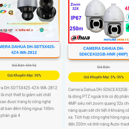
MERA DAHUA DH-SDT5X425-
CAMERA DAHUA DH-
4Z4-WA-2812
SD6CE432GB-HNR (4MP)
Giá Bán: liên hệ
Giá Bán:
Giá Khuyến Mại: 30%
Giá Khuyến Mại: 5%-35%
ra DH-SDT5X425-4Z4-WA-2812
Camera Dahua DH-SD6CE432GB
à một thiết bị giám sát chất
là dòng PTZ ngoài trời có độ phân 
cao được trang bị công nghệ
4MP siêu nét zoom quang 32x ch
sát ban đêm hồng ngoại 100m.
năng quan sát chi tiết ở khoảng c
 phân giải 4
xa. Tích hợp công nghệ hồng ngoạ
đến 250m và tính năng Auto-trac