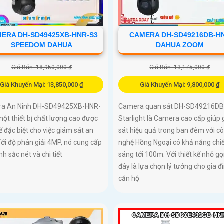
ERA DH-SD49425XB-HNR-S3
CAMERA DH-SD49216DB-H
SPEEDOM DAHUA
DAHUA ZOOM
Giá Bán: 18,950,000 ₫
Giá Bán: 13,175,000 ₫
Giá Khuyến Mại: 13,850,000 ₫
Giá Khuyến Mại: 9,800,000 ₫
a An Ninh DH-SD49425XB-HNR-
Camera quan sát DH-SD49216D
một thiết bị chất lượng cao được
Starlight là Camera cao cấp giúp
kế đặc biệt cho việc giám sát an
sát hiệu quả trong ban đêm với c
Với độ phân giải 4MP, nó cung cấp
nghệ Hồng Ngoại có khả năng chi
nh sắc nét và chi tiết
sáng tới 100m. Với thiết kế nhỏ gọ
đây là lựa chọn lý tưởng cho gia đ
căn hộ