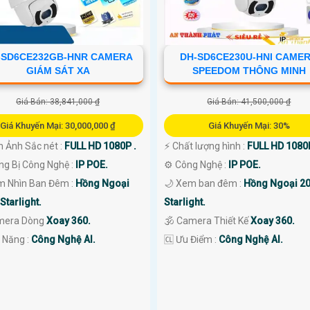
-SD6CE232GB-HNR CAMERA
DH-SD6CE230U-HNI CAME
GIÁM SÁT XA
SPEEDOM THÔNG MINH
Giá Bán: 38,841,000 ₫
Giá Bán: 41,500,000 ₫
Giá Khuyến Mại: 30,000,000 ₫
Giá Khuyến Mại: 30%
h Ảnh Sắc nét :
FULL HD 1080P .
️⚡ Chất lượng hình :
FULL HD 1080P
ng Bị Công Nghệ :
IP POE.
⚙ Công Nghệ :
IP POE.
m Nhìn Ban Đêm :
Hồng Ngoại
🌙 Xem ban đêm :
Hồng Ngoại 2
Starlight.
Starlight.
mera Dòng
Xoay 360.
🕉️ Camera Thiết Kế
Xoay 360.
 Năng :
Công Nghệ AI.
️🆑 Ưu Điểm :
Công Nghệ AI.