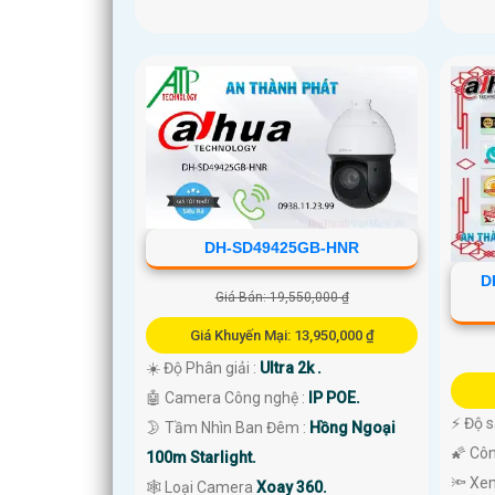
DH-SD49425GB-HNR
D
Giá Bán: 19,550,000 ₫
Giá Khuyến Mại: 13,950,000 ₫
☀️ Độ Phân giải :
Ultra 2k .
🤖️ Camera Công nghệ :
IP POE.
️⚡ Độ 
🌛 Tầm Nhìn Ban Đêm :
Hồng Ngoại
🌠 Cô
100m Starlight.
🔦 Xe
🕸️ Loại Camera
Xoay 360.