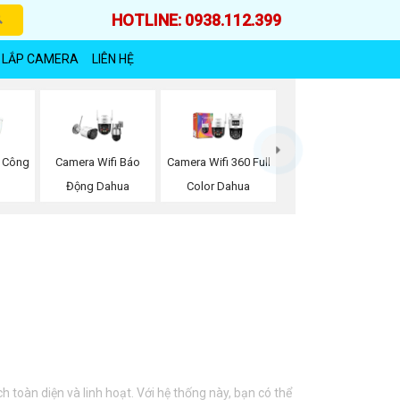
HOTLINE: 0938.112.399
 LẮP CAMERA
LIÊN HỆ
 Công
Camera Wifi Báo
Camera Wifi 360 Full
Động Dahua
Color Dahua
toàn diện và linh hoạt. Với hệ thống này, bạn có thể