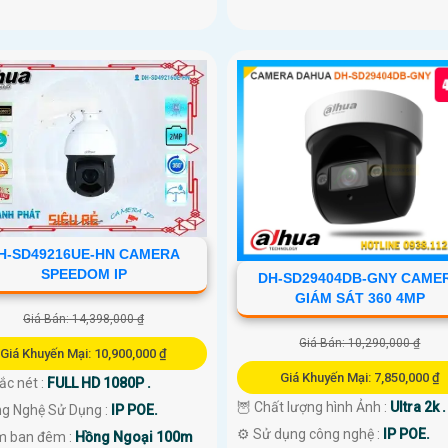
H-SD49216UE-HN CAMERA
SPEEDOM IP
DH-SD29404DB-GNY CAME
GIÁM SÁT 360 4MP
Giá Bán: 14,398,000 ₫
Giá Bán: 10,290,000 ₫
Giá Khuyến Mại: 10,900,000 ₫
Giá Khuyến Mại: 7,850,000 ₫
sắc nét :
FULL HD 1080P .
🦉 Chất lượng hình Ảnh :
Ultra 2k .
ng Nghệ Sử Dụng :
IP POE.
⚙ Sử dụng công nghệ :
IP POE.
m ban đêm :
Hồng Ngoại 100m