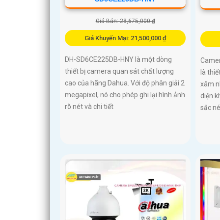
Giá Bán: 28,675,000 ₫
Giá Khuyến Mại: 21,500,000 ₫
DH-SD6CE225DB-HNY là một dòng
Camer
thiết bị camera quan sát chất lượng
là thi
cao của hãng Dahua. Với độ phân giải 2
xâm n
megapixel, nó cho phép ghi lại hình ảnh
diện k
rõ nét và chi tiết
sắc n