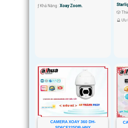
Starli
️ƒ Khả Năng :
Xoay Zoom.
🎲 Th
️🔮 Ưu
CAMERA XOAY 360 DH-
CA
SD6CE225DB-HNY