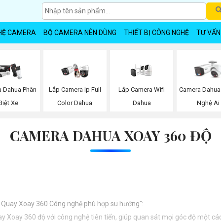
HỆ CAMERA
BỘ CAMERA NÊN DÙNG
THIẾT BỊ CÔNG NGHỆ
TƯ VẤN
Lắp Camera Wifi
 Dahua Phân
Lắp Camera Ip Full
Camera Dahua
Dahua
Biệt Xe
Color Dahua
Nghệ Ai
CAMERA DAHUA XOAY 360 ĐỘ
ra Quay Xoay 360 Công nghệ phù hợp su hướng":
 Xoay 360 độ với công nghệ tiên tiến, giúp quan sát mọi góc độ một cách 