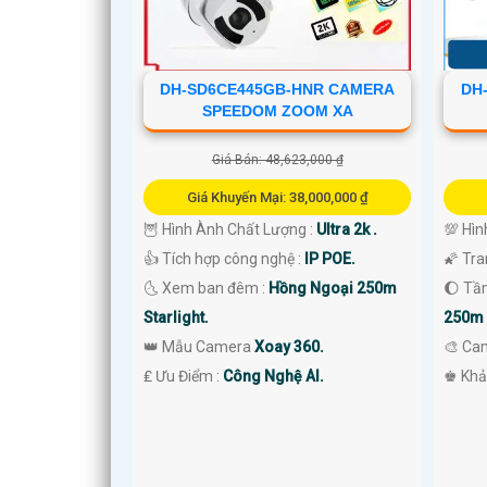
DH-SD6CE445GB-HNR CAMERA
DH
SPEEDOM ZOOM XA
Giá Bán: 48,623,000 ₫
Giá Khuyến Mại: 38,000,000 ₫
🦉 Hình Ành Chất Lượng :
Ultra 2k .
💯 Hìn
👍 Tích hợp công nghệ :
IP POE.
🌠 Tra
'
🌜 Xem ban đêm :
Hồng Ngoại 250m
🌔 Tầ
Starlight.
250m 
👑 Mẫu Camera
Xoay 360.
🎨 Ca
️₤ Ưu Điểm :
Công Nghệ AI.
️♚ Khả