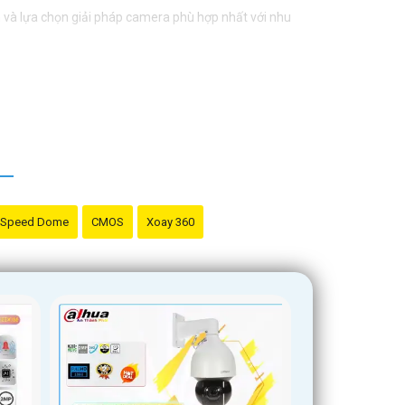
ấn và lựa chọn giải pháp camera phù hợp nhất với nhu
Speed Dome
CMOS
Xoay 360