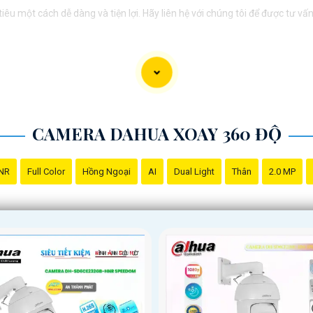
êu một cách dễ dàng và tiện lợi. Hãy liên hệ với chúng tôi để được tư v
CAMERA DAHUA XOAY 360 ĐỘ
NR
Full Color
Hồng Ngoại
AI
Dual Light
Thân
2.0 MP