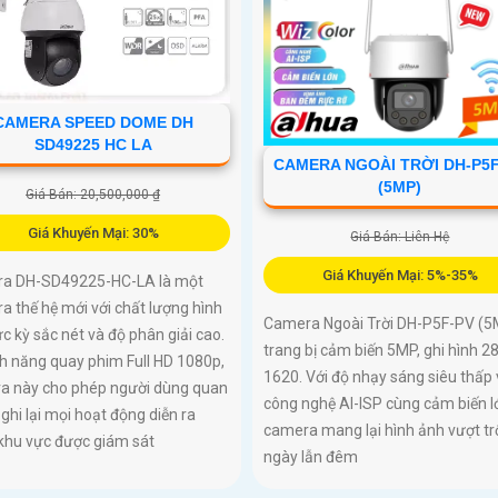
CAMERA SPEED DOME DH
SD49225 HC LA
CAMERA NGOÀI TRỜI DH-P5
(5MP)
Giá Bán: 20,500,000 ₫
Giá Khuyến Mại: 30%
Giá Bán: Liên Hệ
Giá Khuyến Mại: 5%-35%
a DH-SD49225-HC-LA là một
 thế hệ mới với chất lượng hình
Camera Ngoài Trời DH-P5F-PV (5
c kỳ sắc nét và độ phân giải cao.
trang bị cảm biến 5MP, ghi hình 2
nh năng quay phim Full HD 1080p,
1620. Với độ nhạy sáng siêu thấp 
a này cho phép người dùng quan
công nghệ AI-ISP cùng cảm biến l
 ghi lại mọi hoạt động diễn ra
camera mang lại hình ảnh vượt tr
 khu vực được giám sát
ngày lẫn đêm