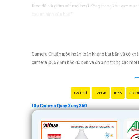
theo dõi và giám sát mọi hoạt động trong khu vực mục ti
cầu an ninh của bạn."
Camera Chuẩn ip66 hoàn toàn kháng bụi bẩn và có khả
camera ip66 đảm bảo độ bền và ổn định trong các môi trư
Có Led
128GB
IP66
3D D
Lắp Camera Quay Xoay 360