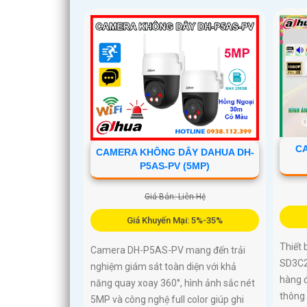
CA
CAMERA KHÔNG DÂY DAHUA DH-
P5AS-PV (5MP)
Giá Bán: Liên Hệ
Giá Khuyến Mại: 5%-35%
Thiết 
Camera DH-P5AS-PV mang đến trải
SD3C2
nghiệm giám sát toàn diện với khả
hàng đ
năng quay xoay 360°, hình ảnh sắc nét
thông 
5MP và công nghệ full color giúp ghi