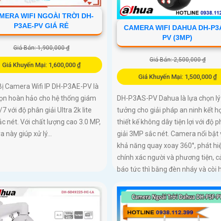
MERA WIFI NGOÀI TRỜI DH-
P3AE-PV GIÁ RẺ
CAMERA WIFI DAHUA DH-P3
PV (3MP)
Giá Bán: 1,900,000 ₫
Giá Bán: 2,500,000 ₫
Giá Khuyến Mại: 1,600,000 ₫
Giá Khuyến Mại: 1,500,000 ₫
Bị Camera Wifi IP DH-P3AE-PV là
họn hoàn hảo cho hệ thống giám
DH-P3AS-PV Dahua là lựa chọn lý
/7 với độ phân giải Ultra 2k lite
tưởng cho giải pháp an ninh kết h
ắc nét. Với chất lượng cao 3.0 MP,
thiết kế không dây tiện lợi với độ 
 này giúp xử lý...
giải 3MP sắc nét. Camera nổi bật 
khả năng quay xoay 360°, phát hi
chính xác người và phương tiện, 
báo tức thì bằng đèn nháy và còi 