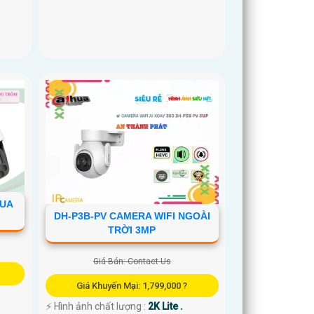
HUA
DH-P3B-PV CAMERA WIFI NGOÀI
TRỜI 3MP
Giá Bán: Contact Us
Giá Khuyến Mại: 1,799,000 ?
️⚡ Hình ảnh chất lượng :
2K Lite .