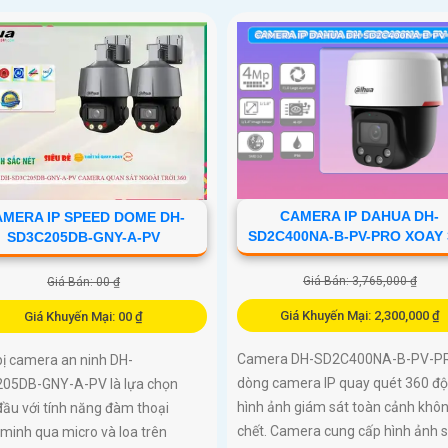
CAMERA IP DAHUA DH-
MERA IP SPEED DOME DH-
SD2C400NA-B-PV-PRO XOAY 
SD3C205DB-GNY-A-PV
Giá Bán: 3,765,000 ₫
Giá Bán: 00 ₫
Giá Khuyến Mại: 2,300,000 ₫
Giá Khuyến Mại: 00 ₫
Camera DH-SD2C400NA-B-PV-PR
bị camera an ninh DH-
dòng camera IP quay quét 360 độ
05DB-GNY-A-PV là lựa chọn
hình ảnh giám sát toàn cảnh khô
ầu với tính năng đàm thoại
chết. Camera cung cấp hình ảnh s
minh qua micro và loa trên