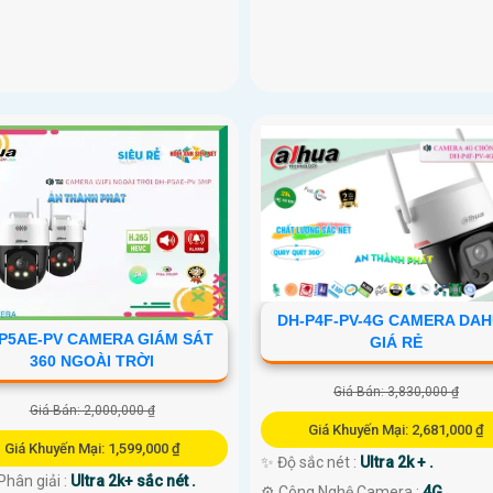
DH-P4F-PV-4G CAMERA DA
P5AE-PV CAMERA GIÁM SÁT
GIÁ RẺ
360 NGOÀI TRỜI
Giá Bán: 3,830,000 ₫
Giá Bán: 2,000,000 ₫
Giá Khuyến Mại: 2,681,000 ₫
Giá Khuyến Mại: 1,599,000 ₫
✨ Độ sắc nét :
Ultra 2k + .
Phân giải :
Ultra 2k+ sắc nét .
⚙ Công Nghệ Camera :
4G.