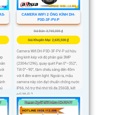
AS-
CAMERA WIFI 2 ỐNG KÍNH DH-
P3D-3F-PV-P
Giá Bán: 3,765,000 ₫
Giá Khuyến Mại: 2,635,500 ₫
Camera Wifi DH-P3D-3F-PV-P sở hữu
ợp
ống kính kép với độ phân giải 3MP
phân
(2304x1296), quay quét Pan 0°–352°,
với
Tilt 0°–90°, tầm chiếu sáng đến 40m
ện
với 4 đèn warm light. Ngoài ra, mẫu
cảnh
camera này còn đạt chuẩn chống nước
hú
IP66, hỗ trợ thẻ nhớ tối đa 256GB, kết
nối Wi-Fi 2