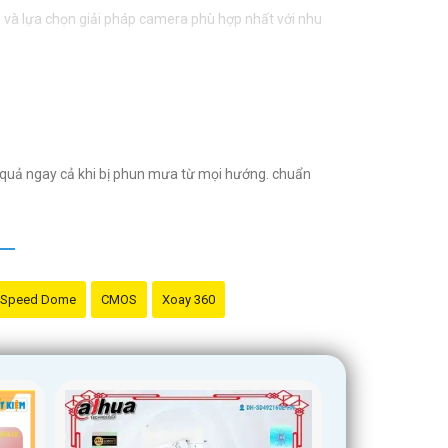
ấn và lựa chọn giải pháp camera phù hợp nhất với nhu
quả ngay cả khi bị phun mưa từ mọi hướng. chuẩn
Speed Dome
CMOS
Xoay 360