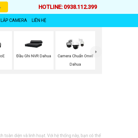
HOTLINE: 0938.112.399
 LẮP CAMERA
LIÊN HỆ
PoE
Đầu Ghi NVR Dahua
Camera Chuẩn Onvif
Dahua
toàn diện và linh hoạt. Với hệ thống này, bạn có thể