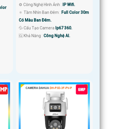
⚙ Công Nghệ Hình Ảnh :
IP Wifi.
olor
🔅 Tầm Nhìn Ban Đêm :
Full Color 30m
Có Màu Ban Ðêm.
💦 Cấu Tạo Camera
Ip67 360.
️🆑 Khả Năng :
Công Nghệ AI.