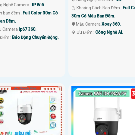
ng Nghệ Camera :
IP Wifi.
🌜 Khoảng Cách Ban Đêm :
Full C
m ban đêm :
Full Color 30m Có
30m Có Màu Ban Ðêm.
an Ðêm.
🛡 Mẫu Camera
Xoay 360.
ẫu Camera
Ip67 360.
️💎 Ưu Điểm :
Công Nghệ AI.
 Điểm :
Báo Động Chuyển Động.