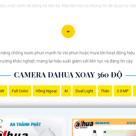
êu một cách dễ dàng và tiện lợi. Hãy liên hệ với chúng tôi để được tư v
 năng chống nước phun mạnh từ vòi phun hoặc mưa lớn hoạt động hiệu 
ờng khắc nghiệt, mang lại hiệu suất giám sát liên tục và đáng tin cậy.
CAMERA DAHUA XOAY 360 ĐỘ
NR
Full Color
Hồng Ngoại
AI
Dual Light
Thân
2.0 MP