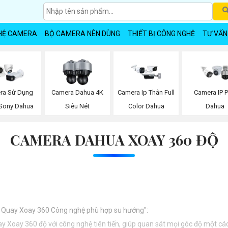
HỆ CAMERA
BỘ CAMERA NÊN DÙNG
THIẾT BỊ CÔNG NGHỆ
TƯ VẤN
ra Sử Dụng
Camera Dahua 4K
Camera Ip Thân Full
Camera IP 
 Sony Dahua
Siêu Nét
Color Dahua
Dahua
CAMERA DAHUA XOAY 360 ĐỘ
ra Quay Xoay 360 Công nghệ phù hợp su hướng":
 Xoay 360 độ với công nghệ tiên tiến, giúp quan sát mọi góc độ một cách 