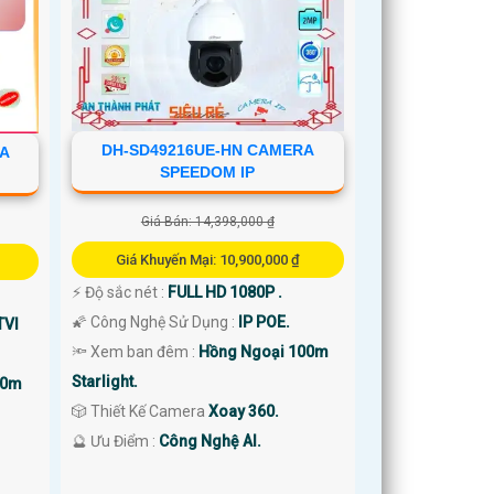
DH-SD49216UE-HN CAMERA
RA
SPEEDOM IP
Giá Bán: 14,398,000 ₫
Giá Khuyến Mại: 10,900,000 ₫
️⚡ Độ sắc nét :
FULL HD 1080P .
🌠 Công Nghệ Sử Dụng :
IP POE.
TVI
🔦 Xem ban đêm :
Hồng Ngoại 100m
Starlight.
00m
🎲 Thiết Kế Camera
Xoay 360.
️🔮 Ưu Điểm :
Công Nghệ AI.