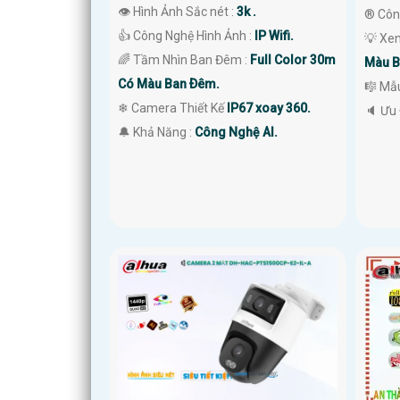
👁 Hình Ảnh Sắc nét :
3k .
®️ Cô
👍 Công Nghệ Hình Ảnh :
IP Wifi.
💡 Xe
🌈 Tầm Nhìn Ban Đêm :
Full Color 30m
Màu B
Có Màu Ban Ðêm.
🎼️ M
❄ Camera Thiết Kế
IP67 xoay 360.
️🔈 Ưu
️🔔 Khả Năng :
Công Nghệ AI.