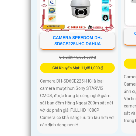
CAMERA SPEEDOM DH-
SD6CE225I-HC DAHUA
Giá Bán: 15,651,000 ₫
Giá Khuyến Mại: 11,651,000 ₫
Camer
Camera DH-SD6CE225I-HC là loại
Camera
camera mượt hơn Sony STARVIS
ảnh cự
CMOS, được trang bị công nghệ giám
Với tí
sát ban đêm Hồng Ngoại 200m sắt nét
camer
với độ phân giải FULL HD 1080P.
sát và
Camera có khả năng lưu trữ lâu hơn với
trong
các định dạng nén H