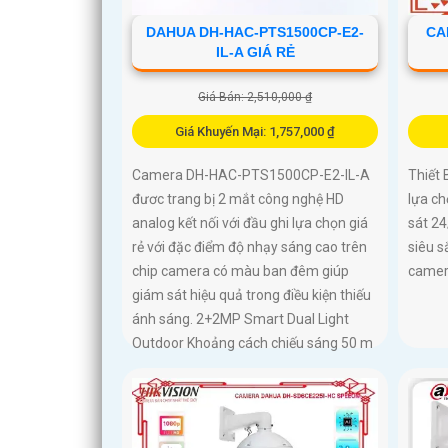
DAHUA DH-HAC-PTS1500CP-E2-
CA
IL-A GIÁ RẺ
Giá Bán: 2,510,000 ₫
Giá Khuyến Mại: 1,757,000 ₫
Camera DH-HAC-PTS1500CP-E2-IL-A
Thiết 
đươc trang bị 2 mắt công nghệ HD
lựa c
analog kết nối với đầu ghi lựa chọn giá
sát 24
rẻ với đặc điểm độ nhạy sáng cao trên
siêu s
chip camera có màu ban đêm giúp
camera
giám sát hiệu quả trong điều kiện thiếu
ánh sáng. 2+2MP Smart Dual Light
Outdoor Khoảng cách chiếu sáng 50 m