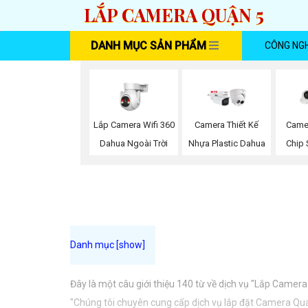
LẮP CAMERA QUẬN 5
DANH MỤC SẢN PHẨM
CÔNG NG
Lắp Camera Wifi 360
Camera Thiết Kế
Came
Dahua Ngoài Trời
Nhựa Plastic Dahua
Chip
Đây là một câu giới thiệu 140 từ về dịch vụ "Lắp Came
"Chúng tôi chuyên cung cấp dịch vụ lắp đặt Camera Quay