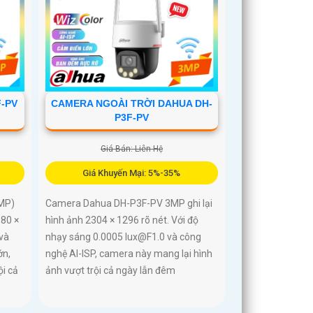
F-PV
CAMERA NGOÀI TRỜI DAHUA DH-
P3F-PV
Giá Bán: Liên Hệ
Giá Khuyến Mại: 5%-35%
MP)
Camera Dahua DH-P3F-PV 3MP ghi lại
880 ×
hình ảnh 2304 × 1296 rõ nét. Với độ
và
nhạy sáng 0.0005 lux@F1.0 và công
ớn,
nghệ AI-ISP, camera này mang lại hình
ội cả
ảnh vượt trội cả ngày lẫn đêm