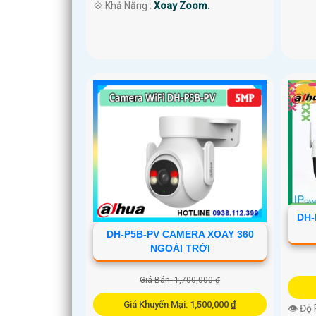
️💠 Khả Năng :
Xoay Zoom.
DH-
DH-P5B-PV CAMERA XOAY 360
NGOÀI TRỜI
Giá Bán: 1,700,000 ₫
Giá Khuyến Mại: 1,500,000 ₫
👁 Độ 