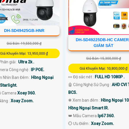
DH-SD49425GB-HNR
DH-SD49225DB-HC CAME
Giá Bán: 19,550,000 ₫
GIÁM SÁT
Giá Khuyến Mại: 13,950,000 ₫
Giá Bán: 15,300,000 ₫
Phân giải :
Ultra 2k .
Giá Khuyến Mại: 10,800,000 ₫
amera Công nghệ :
IP POE.
👀 Độ sắc nét :
FULL HD 1080P .
m Nhìn Ban Đêm :
Hồng Ngoại
🤖️ Công Nghệ Sử Dụng :
AHD CVI 
Starlight.
BCS.
oại Camera
Xoay 360.
❃ Xem ban đêm :
Hồng Ngoại 1
 Năng :
Xoay Zoom.
Hồng Ngoại Smart IR.
👑 Mẫu Camera
Ip67 360.
️💮 Ưu Điểm :
Xoay Zoom.