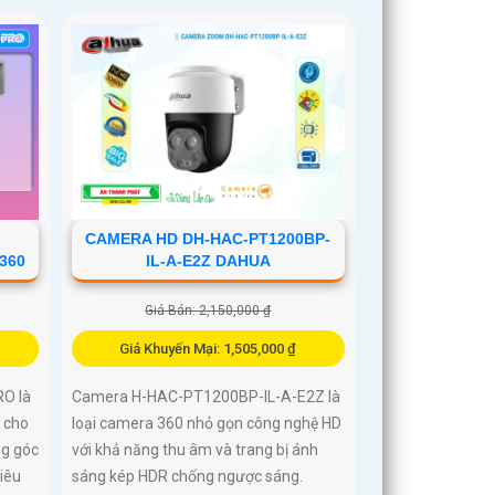
CAMERA HD DH-HAC-PT1200BP-
360
IL-A-E2Z DAHUA
Giá Bán: 2,150,000 ₫
Giá Khuyến Mại: 1,505,000 ₫
O là
Camera H-HAC-PT1200BP-IL-A-E2Z là
 cho
loại camera 360 nhỏ gọn công nghệ HD
ng góc
với khả năng thu âm và trang bị ánh
iêu
sáng kép HDR chống ngược sáng.