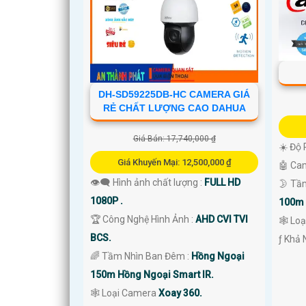
DH-SD59225DB-HC CAMERA GIÁ
RẺ CHẤT LƯỢNG CAO DAHUA
Giá Bán: 17,740,000 ₫
☀️ Độ 
Giá Khuyến Mại: 12,500,000 ₫
🤖️ C
'
👁️‍🗨 Hình ảnh chất lượng :
FULL HD
🌛 Tầ
1080P .
100m 
🏆 Công Nghệ Hình Ảnh :
AHD CVI TVI
🕸️ L
BCS.
️ƒ Khả
🌈 Tầm Nhìn Ban Đêm :
Hồng Ngoại
150m Hồng Ngoại Smart IR.
🕸️ Loại Camera
Xoay 360.