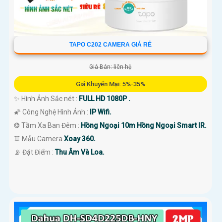
TAPO C202 CAMERA GIÁ RẺ
Giá Bán: liên hệ
Giá Khuyến Mại: 5%-35%
✨ Hình Ảnh Sắc nét :
FULL HD 1080P .
🌠 Công Nghệ Hình Ảnh :
IP Wifi.
❂ Tầm Xa Ban Đêm :
Hồng Ngoại 10m Hồng Ngoại Smart IR.
♊ Mẫu Camera
Xoay 360.
️📡 Đặt Điểm :
Thu Âm Và Loa.