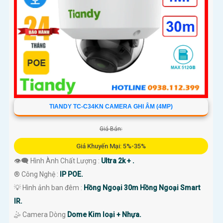
TIANDY TC-C34KN CAMERA GHI ÂM (4MP)
Giá Bán:
Giá Khuyến Mại: 5%-35%
👁️‍🗨 Hình Ành Chất Lượng :
Ultra 2k + .
®️ Công Nghệ :
IP POE.
💡 Hình ảnh ban đêm :
Hồng Ngoại 30m Hồng Ngoại Smart
IR.
🤹 Camera Dòng
Dome Kim loại + Nhựa.