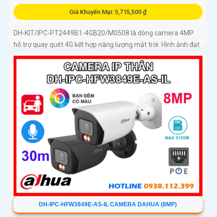
Giá Khuyến Mại: 5,715,500 ₫
DH-KIT/IPC-PT2449B1-4GB20/M0508 là dòng camera 4MP
hỗ trợ quay quét 4G kết hợp năng lượng mặt trời. Hình ảnh đạt
chuẩn Ultra 2K+, ống kính 3. 6mm góc rộng 78
DH-IPC-HFW3849E-AS-IL CAMERA DAHUA (8MP)