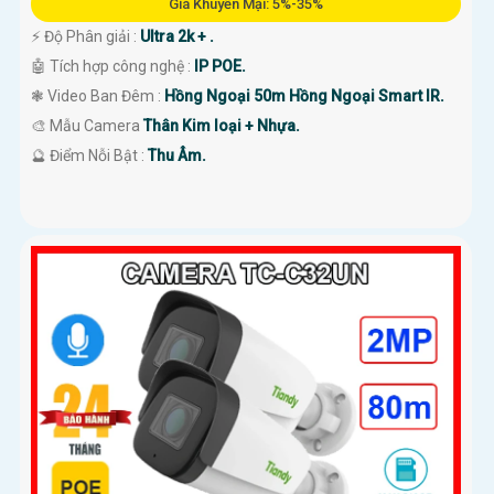
Giá Khuyến Mại: 5%-35%
️⚡ Độ Phân giải :
Ultra 2k + .
🤖️ Tích hợp công nghệ :
IP POE.
❃ Video Ban Đêm :
Hồng Ngoại 50m Hồng Ngoại Smart IR.
🎨 Mẫu Camera
Thân Kim loại + Nhựa.
️🔮 Điểm Nỗi Bật :
Thu Âm.