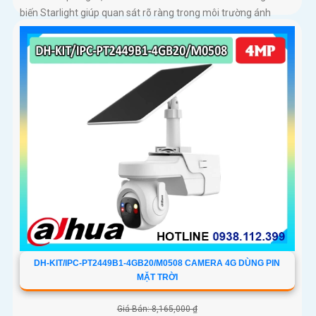
biến Starlight giúp quan sát rõ ràng trong môi trường ánh
sáng yếu Tầm nhìn hồng ngoại đạt đến 100m và đèn ánh sáng
ấm 50m giúp hình ảnh ban đêm luôn sắc nét Camera hỗ trợ
chống nước IP67 cùng tốc độ khung hình 30fps@1080p ổn
định
DH-KIT/IPC-PT2449B1-4GB20/M0508 CAMERA 4G DÙNG PIN
MẶT TRỜI
Giá Bán: 8,165,000 ₫