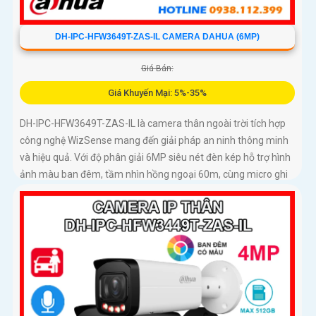
DH-IPC-HFW3649T-ZAS-IL CAMERA DAHUA (6MP)
Giá Bán:
Giá Khuyến Mại: 5%-35%
DH-IPC-HFW3649T-ZAS-IL là camera thân ngoài trời tích hợp
công nghệ WizSense mang đến giải pháp an ninh thông minh
và hiệu quả. Với độ phân giải 6MP siêu nét đèn kép hỗ trợ hình
ảnh màu ban đêm, tầm nhìn hồng ngoại 60m, cùng micro ghi
âm và khả năng nhận diện chính xác người và xe, camera đảm
bảo giám sát chuẩn xác 24/7 hỗ trợ POE, khe thẻ nhớ lên đến
512GB và chuẩn chống nước IP67