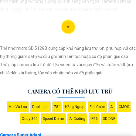
hình thích ứng với từng cường độ ánh sáng bên ngoài camera đem lại
chất lượng hình ảnh sắc nét cho bạn trải nghiệm tuyệt vời nhất
Thẻ nhớ micro SD 512GB cung cấp khả năng lưu trữ lớn, phù hợp với các
hệ thống giám sát yêu cầu ghi hình liên tục hoặc có độ phân giải cao.
Thẻ giúp camera lưu trữ dữ liệu video từ vài ngày đến vài tuần và thậm
chí là đến vài tháng, tùy vào chuẩn nén và độ phân giải.
CAMERA CÓ THẺ NHỚ LƯU TRỮ
'
Mic Và Loa
Dual Light
78°
Hồng Ngoại
Full Color
AI
CMOS
Xoay 360
Speed Dome
AI Coding
IP66
3D DNR
Camera Super Adapt