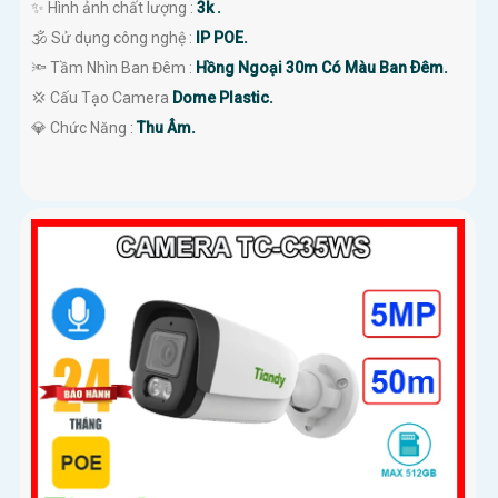
✨ Hình ảnh chất lượng :
3k .
🕉️ Sử dụng công nghệ :
IP POE.
🔦 Tầm Nhìn Ban Đêm :
Hồng Ngoại 30m Có Màu Ban Ðêm.
💢 Cấu Tạo Camera
Dome Plastic.
️💎 Chức Năng :
Thu Âm.