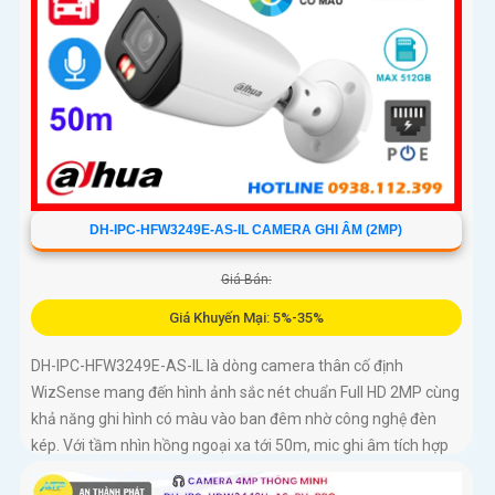
DH-IPC-HFW3249E-AS-IL CAMERA GHI ÂM (2MP)
Giá Bán:
Giá Khuyến Mại: 5%-35%
DH-IPC-HFW3249E-AS-IL là dòng camera thân cố định
WizSense mang đến hình ảnh sắc nét chuẩn Full HD 2MP cùng
khả năng ghi hình có màu vào ban đêm nhờ công nghệ đèn
kép. Với tầm nhìn hồng ngoại xa tới 50m, mic ghi âm tích hợp
và khả năng phân biệt chính xác giữa người và xe giúp giám