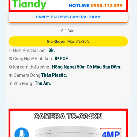
TIANDY TC-C35WS CAMERA GHI ÂM
Giá Bán:
Giá Khuyến Mại: 5%-35%
✨ Hình Ảnh Sắc nét :
3k .
®️ Công Nghệ Hình Ảnh :
IP POE.
❂ Khi xem thiếu sáng :
Hồng Ngoại 50m Có Màu Ban Ðêm.
🐜 Camera Dòng
Thân Plastic.
️📡 Khả Năng :
Thu Âm.