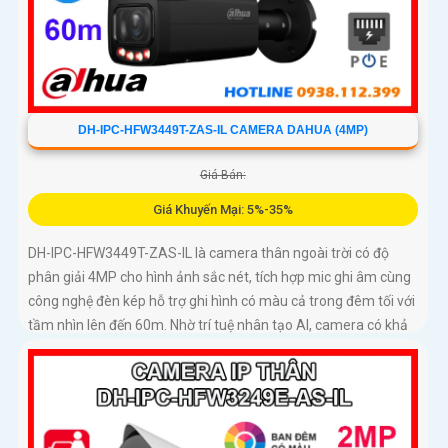
DH-IPC-HFW3449T-ZAS-IL CAMERA DAHUA (4MP)
Giá Bán:
Giá Khuyến Mại: 5%-35%
DH-IPC-HFW3449T-ZAS-IL là camera thân ngoài trời có độ
phân giải 4MP cho hình ảnh sắc nét, tích hợp mic ghi âm cùng
công nghệ đèn kép hỗ trợ ghi hình có màu cả trong đêm tối với
tầm nhìn lên đến 60m. Nhờ trí tuệ nhân tạo AI, camera có khả
năng phân biệt chính xác người và phương tiện giảm thiểu
cảnh báo giả nâng cao hiệu quả an ninh hỗ trợ khe cắm thẻ
nhớ 512GB, chuẩn chống nước IP67