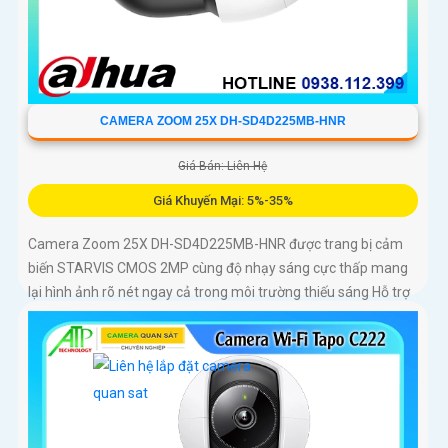
CAMERA ZOOM 25X DH-SD4D225MB-HNR
Giá Bán: Liên Hệ
Giá Khuyến Mại: 5%-35%
Camera Zoom 25X DH-SD4D225MB-HNR được trang bị cảm
biến STARVIS CMOS 2MP cùng độ nhạy sáng cực thấp mang
lại hình ảnh rõ nét ngay cả trong môi trường thiếu sáng Hỗ trợ
zoom quang học 25X kết hợp chiếu sáng kép thông minh với
tầm xa hồng ngoại 100m và LED ấm 50m Tính năng quay
quét linh hoạt cùng chuẩn chống nước IP67 giúp quan sát ổn
định ngoài trời