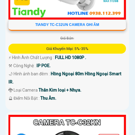
TIANDY TC-C32UN CAMERA GHI ÂM
Giá Bán:
Giá Khuyến Mại: 5%-35%
️⚡ Hình Ành Chất Lượng :
FULL HD 1080P .
⚒ Công Nghệ :
IP POE.
🌙 Hình ảnh ban đêm :
Hồng Ngoại 80m Hồng Ngoại Smart
IR.
🐉️ Loại Camera
Thân Kim loại + Nhựa.
️🔮 Điểm Nỗi Bật :
Thu Âm.