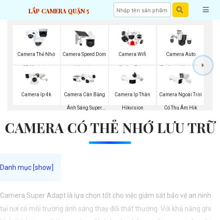
LẮP CAMERA QUẬN 5
Camera Thẻ Nhớ
Camera Speed Dom
Camera Wifi
Camera Auto
SD Kbvision
Hikvision
Chống Trộm
Traking Hikvision
Camera Ip 4k
Camera Cân Bằng
Camera Ip Thân
Camera Ngoài Trời
Ánh Sáng Super
Hikvision
Có Thu Âm Hik
CAMERA CÓ THẺ NHỚ LƯU TRỮ
Adapt
Camera Super Adapt là lựa chọn tốt cho việc giám sát bảo vệ an ninh
tại nơi có môi trường ánh sáng thay đổi thất thường. Với khả năng ghi