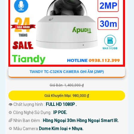
TIANDY TC-C32KN CAMERA GHI ÂM (2MP)
Giá Bán: 1,400,000 ₫
Giá Khuyến Mại: 980,000 ₫
👁 Chất lượng hình :
FULL HD 1080P .
⚙ Công Nghệ Sử Dụng :
IP POE.
🌈 Nhìn Ban Đêm :
Hồng Ngoại 30m Hồng Ngoại Smart IR.
💢 Mẫu Camera
Dome Kim loại + Nhựa.