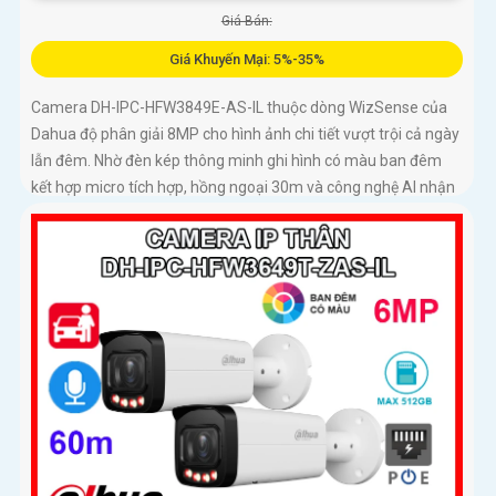
Giá Bán:
Giá Khuyến Mại: 5%-35%
Camera DH-IPC-HFW3849E-AS-IL thuộc dòng WizSense của
Dahua độ phân giải 8MP cho hình ảnh chi tiết vượt trội cả ngày
lẫn đêm. Nhờ đèn kép thông minh ghi hình có màu ban đêm
kết hợp micro tích hợp, hồng ngoại 30m và công nghệ AI nhận
diện chính xác người và xe, giúp tăng cường bảo mật hiệu quả