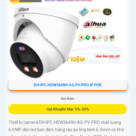
sát hiệu quả và giảm thiểu cảnh báo giả, hỗ trợ khe thẻ nhớ lên
đến 512GB, chuẩn chống nước IP67 giá rẻ
DH-IPC-HDW3649H-AS-PV-PRO IP POE
Giá Bán:
Giá Khuyến Mại: 5%-35%
Thiết bị camera DH-IPC-HDW3649H-AS-PV-PRO chất lượng
6.0 MP đèn led ban đêm hàng rào ảo ống kính 6. 6mm có khả