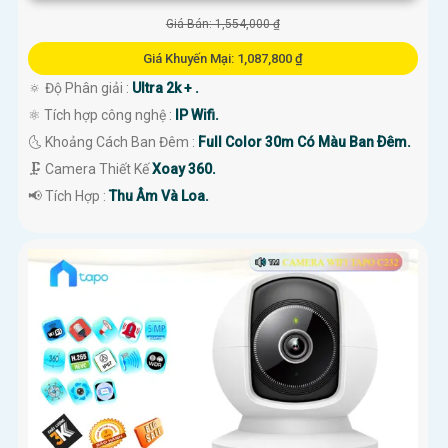
Giá Bán: 1,554,000 ₫
Giá Khuyến Mại: 1,087,800 ₫
🔅 Độ Phân giải :
Ultra 2k + .
⚛️ Tích hợp công nghệ :
IP Wifi.
🌜 Khoảng Cách Ban Đêm :
Full Color 30m Có Màu Ban Ðêm.
🗜️ Camera Thiết Kế
Xoay 360.
️📢 Tích Hợp :
Thu Âm Và Loa.