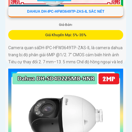
DAHUA DH-IPC-HFW3649TP-ZAS-IL SẮC NÉT
Giá Bán:
Giá Khuyến Mại: 5%-35%
Camera quan sáDH-IPC-HFW3649TP-ZAS-IL là camera dahua
trang bị độ phân giải 6MP @1/2. 7" CMOS cảm biến hình ảnh
Tiêu cự thay đổi 2. 7 mm–13. 5 mms Chế độ hồng ngoại và led
trợ...