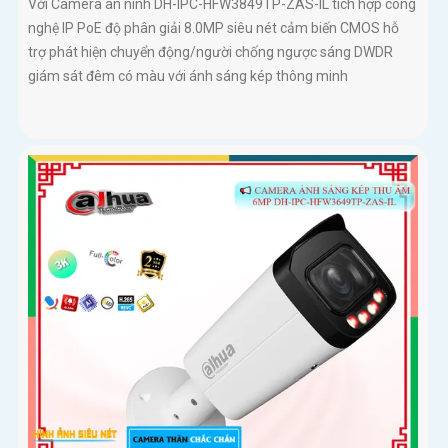
Với Camera an ninh DH-IPC-HFW3849TP-ZAS-IL tích hợp công
nghệ IP PoE độ phân giải 8.0MP siêu nét cảm biến CMOS hỗ
trợ phát hiện chuyển động/người chống ngược sáng DWDR
giám sát đêm có màu với ánh sáng kép thông minh