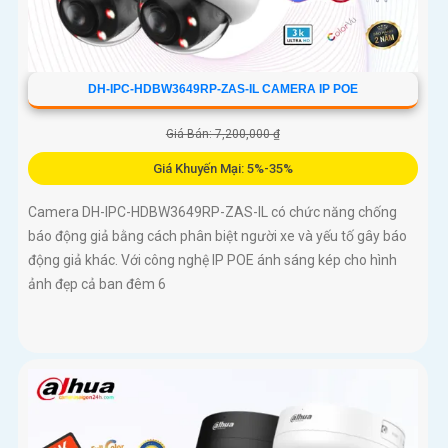
DH-IPC-HDBW3649RP-ZAS-IL CAMERA IP POE
Giá Bán: 7,200,000 ₫
Giá Khuyến Mại: 5%-35%
Camera DH-IPC-HDBW3649RP-ZAS-IL có chức năng chống
báo động giả bằng cách phân biệt người xe và yếu tố gây báo
động giả khác. Với công nghệ IP POE ánh sáng kép cho hình
ảnh đẹp cả ban đêm 6