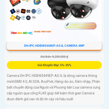
DH-IPC-HDBW3449EP-AS-IL CAMERA 4MP
Giá Bán: 5,200,000 ₫
Giá Khuyến Mại: 5%-35%
Camera DH-IPC-HDBW3449EP-AS-IL là dòng camera thông
minhSMD 4.0, AI SSA, AcuPick, Hàng rào ảo, Xâm nhập, Phân
biệt chuyển động của Người và Phương tiện Loại camera cung
cấp nguồn qua cổng RJ45 giúp tiết kiệm thời gian Camera
được đánh giá cao về độ tin cậy và hiệu suất