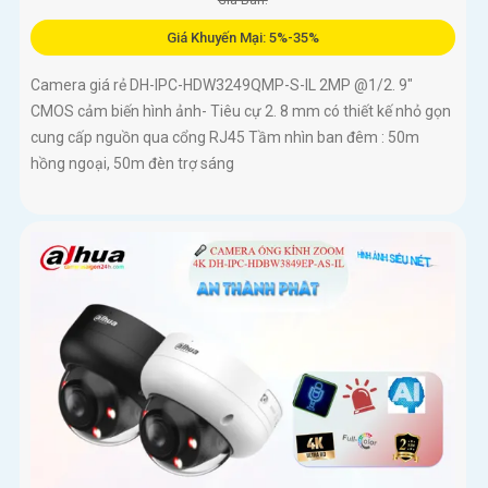
Giá Bán:
Giá Khuyến Mại: 5%-35%
Camera giá rẻ DH-IPC-HDW3249QMP-S-IL 2MP @1/2. 9"
CMOS cảm biến hình ảnh- Tiêu cự 2. 8 mm có thiết kế nhỏ gọn
cung cấp nguồn qua cổng RJ45 Tầm nhìn ban đêm : 50m
hồng ngoại, 50m đèn trợ sáng