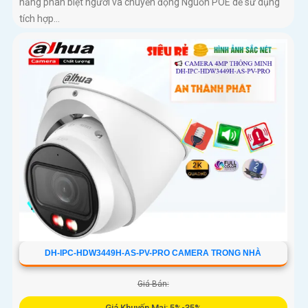
năng phân biệt người và chuyển động Nguồn POE dễ sử dụng
tích hợp...
DH-IPC-HDW3449H-AS-PV-PRO CAMERA TRONG NHÀ
Giá Bán:
Giá Khuyến Mại: 5%-35%