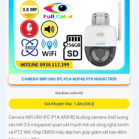
CAMERA WIFI UNV IPC-P1A-M3F4D PTX NGOÀI TRỜI
Giá Bán: Liên Hệ
Giá Khuyến Mại: 1,436,500 ₫
Camera WiFi UNV IPC-P1A-M3F4D là dòng camera chất lượng
sắc nét 3.0 megapixel quan sát mạnh mẽ với công nghệ zoom
và PTZ Wifi. Chip CMOS màu đẹp hơn giúp giám sát ban đêm