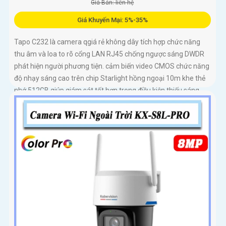
Giá Bán: liên hệ
Giá Khuyến Mại: 5%-35%
Tapo C232 là camera qgiá rẻ không dây tích hợp chức năng
thu âm và loa to rõ cổng LAN RJ45 chống ngược sáng DWDR
phát hiện người phương tiện. cảm biến video CMOS chức năng
độ nhạy sáng cao trên chip Starlight hồng ngoại 10m khe thẻ
nhớ 512GB giúp giám sát tốt hơn trong điều kiện thiếu sáng