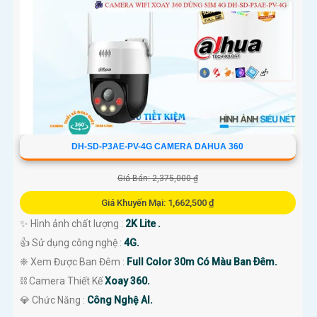
DH-SD-P3AE-PV-4G CAMERA DAHUA 360
Giá Bán: 2,375,000 ₫
Giá Khuyến Mại: 1,662,500 ₫
✨ Hình ảnh chất lượng :
2K Lite .
👍 Sử dụng công nghệ :
4G.
❈ Xem Được Ban Đêm :
Full Color 30m Có Màu Ban Ðêm.
⛓ Camera Thiết Kế
Xoay 360.
️💎 Chức Năng :
Công Nghệ AI.