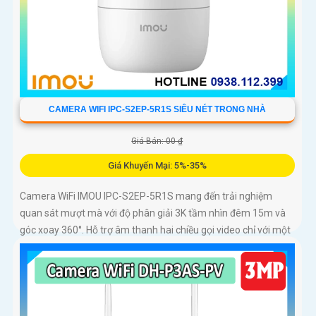
CAMERA WIFI IPC-S2EP-5R1S SIÊU NÉT TRONG NHÀ
Giá Bán: 00 ₫
Giá Khuyến Mại: 5%-35%
Camera WiFi IMOU IPC-S2EP-5R1S mang đến trải nghiệm
quan sát mượt mà với độ phân giải 3K tầm nhìn đêm 15m và
góc xoay 360°. Hỗ trợ âm thanh hai chiều gọi video chỉ với một
chạm và lưu trữ thẻ nhớ tới 256GB