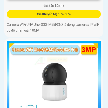
Giá Bán: liên hệ
Giá Khuyến Mại: 5%-35%
Camera WiFi UNV Uho-S3S-M55F36D là dòng camerea IP WiFi
có độ phân giải 10MP