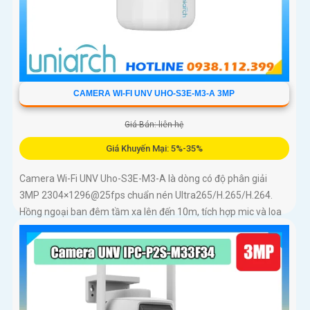
CAMERA WI-FI UNV UHO-S3E-M3-A 3MP
Giá Bán: liên hệ
Giá Khuyến Mại: 5%-35%
Camera Wi-Fi UNV Uho-S3E-M3-A là dòng có độ phân giải
3MP 2304×1296@25fps chuẩn nén Ultra265/H.265/H.264.
Hồng ngoại ban đêm tầm xa lên đến 10m, tích hợp mic và loa
trong phạm vi 3m