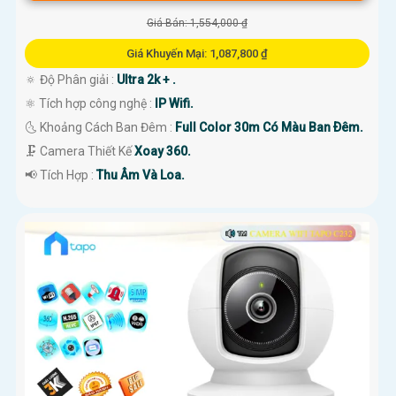
Giá Bán: 1,554,000 ₫
Giá Khuyến Mại: 1,087,800 ₫
🔅 Độ Phân giải :
Ultra 2k + .
⚛️ Tích hợp công nghệ :
IP Wifi.
🌜 Khoảng Cách Ban Đêm :
Full Color 30m Có Màu Ban Ðêm.
🗜️ Camera Thiết Kế
Xoay 360.
️📢 Tích Hợp :
Thu Âm Và Loa.