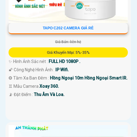
TAPO C202 CAMERA GIÁ RẺ
Giá Bán: liên hệ
Giá Khuyến Mại: 5%-35%
✨ Hình Ảnh Sắc nét :
FULL HD 1080P .
🌠 Công Nghệ Hình Ảnh :
IP Wifi.
❂ Tầm Xa Ban Đêm :
Hồng Ngoại 10m Hồng Ngoại Smart IR.
♊ Mẫu Camera
Xoay 360.
️📡 Đặt Điểm :
Thu Âm Và Loa.