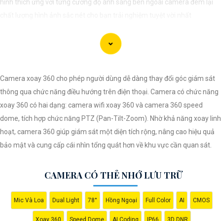
hình thích ứng với từng cường độ ánh sáng bên ngoài camera đem lại
chất lượng hình ảnh sắc nét cho bạn trải nghiệm tuyệt vời nhất
Camera xoay 360 cho phép người dùng dễ dàng thay đổi góc giám sát
thông qua chức năng điều hướng trên điện thoại. Camera có chức năng
xoay 360 có hai dạng: camera wifi xoay 360 và camera 360 speed
dome, tích hợp chức năng PTZ (Pan-Tilt-Zoom). Nhờ khả năng xoay linh
hoạt, camera 360 giúp giám sát một diện tích rộng, nâng cao hiệu quả
bảo mật và cung cấp cái nhìn tổng quát hơn về khu vực cần quan sát.
'
CAMERA CÓ THẺ NHỚ LƯU TRỮ
Mic Và Loa
Dual Light
78°
Hồng Ngoại
Full Color
AI
CMOS
Xoay 360
Speed Dome
AI Coding
IP66
3D DNR