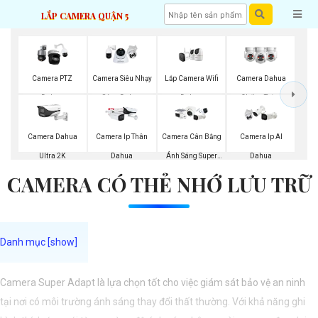
LẮP CAMERA QUẬN 5
Lắp Camera Wifi
Camera PTZ
Camera Siêu Nhạy
Camera Dahua
Dahua
Dahua
Sáng Dahua
Chống Trộm
Camera Dahua
Camera Ip Thân
Camera Cân Bằng
Camera Ip AI
Ultra 2K
Dahua
Ánh Sáng Super
Dahua
CAMERA CÓ THẺ NHỚ LƯU TRỮ
Adapt
Camera Super Adapt là lựa chọn tốt cho việc giám sát bảo vệ an ninh
tại nơi có môi trường ánh sáng thay đổi thất thường. Với khả năng ghi