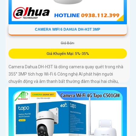
CAMERA WIFI 6 DAHUA DH-H3T 3MP
Giá Bán:
Giá Khuyến Mại: 5%-35%
Camera Dahua DH-H3T là dòng camera quay quét trong nhà
355° 3MP tích hợp Wi-Fi 6 Công nghệ AI phát hiện người
chuyển động và âm thanh bất thường đàm thoại hai chiều,
hồng ngoại tầm xa ban đêm 10m hỗ trợ thẻ nhớ MicroSD
256GB ONVIF và điều khiển từ xa qua ứng dụng DMSS