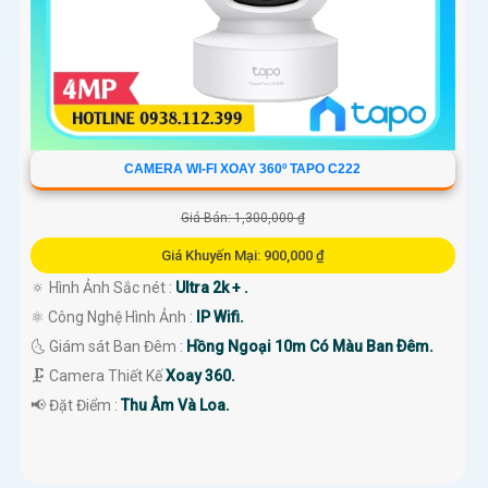
CAMERA WI-FI XOAY 360º TAPO C222
Giá Bán: 1,300,000 ₫
Giá Khuyến Mại: 900,000 ₫
🔅 Hình Ảnh Sắc nét :
Ultra 2k + .
⚛️ Công Nghệ Hình Ảnh :
IP Wifi.
🌜 Giám sát Ban Đêm :
Hồng Ngoại 10m Có Màu Ban Ðêm.
🗜️ Camera Thiết Kế
Xoay 360.
️📢 Đặt Điểm :
Thu Âm Và Loa.