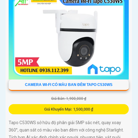
còi hú
CAMERA WI-FI CÓ MÀU BAN ĐÊM TAPO C530WS
Giá Bán: 1,900,000 ₫
Giá Khuyến Mại: 1,500,000 ₫
Tapo C530WS sở hữu độ phân giải 5MP sắc nét, quay xoay
360°, quan sát có màu vào ban đêm với công nghệ Starlight.
Tích hợp AI xác định chính xác người, phương tiện, vật nuôi