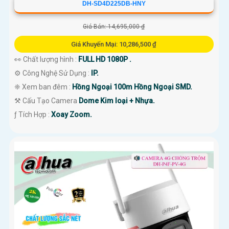
DH-SD4D225DB-HNY
Giá Bán: 14,695,000 ₫
Giá Khuyến Mại: 10,286,500 ₫
👀 Chất lượng hình :
FULL HD 1080P .
⚙ Công Nghệ Sử Dụng :
IP.
❈ Xem ban đêm :
Hồng Ngoại 100m Hồng Ngoại SMD.
⚒ Cấu Tạo Camera
Dome Kim loại + Nhựa.
️ƒ Tích Hợp :
Xoay Zoom.