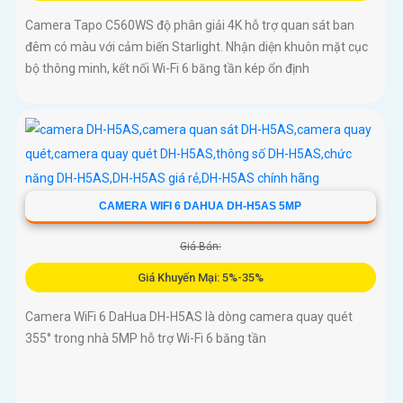
Camera Tapo C560WS độ phân giải 4K hỗ trợ quan sát ban
đêm có màu với cảm biến Starlight. Nhận diện khuôn mặt cục
bộ thông minh, kết nối Wi-Fi 6 băng tần kép ổn định
CAMERA WIFI 6 DAHUA DH-H5AS 5MP
Giá Bán:
Giá Khuyến Mại: 5%-35%
Camera WiFi 6 DaHua DH-H5AS là dòng camera quay quét
355° trong nhà 5MP hỗ trợ Wi-Fi 6 băng tần