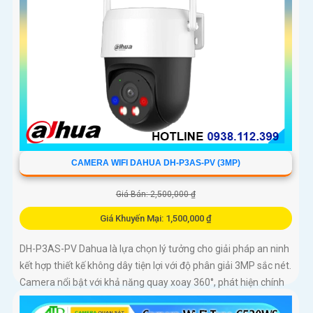
CAMERA WIFI DAHUA DH-P3AS-PV (3MP)
Giá Bán: 2,500,000 ₫
Giá Khuyến Mại: 1,500,000 ₫
DH-P3AS-PV Dahua là lựa chọn lý tưởng cho giải pháp an ninh
kết hợp thiết kế không dây tiện lợi với độ phân giải 3MP sắc nét.
Camera nổi bật với khả năng quay xoay 360°, phát hiện chính
xác người và phương tiện, cảnh báo tức thì bằng đèn nháy và