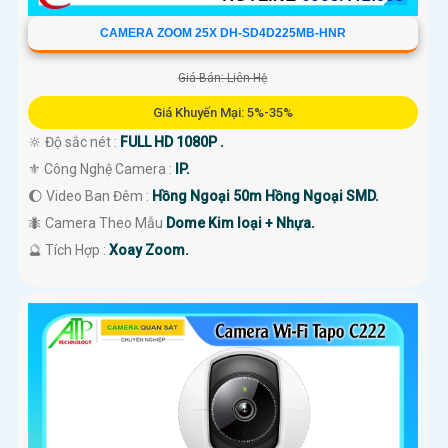
CAMERA ZOOM 25X DH-SD4D225MB-HNR
Giá Bán: Liên Hệ
Giá Khuyến Mại: 5%-35%
🔆 Độ sắc nét :
FULL HD 1080P .
⚜️ Công Nghệ Camera :
IP.
🌔 Video Ban Đêm :
Hồng Ngoại 50m Hồng Ngoại SMD.
🐜 Camera Theo Mẫu
Dome Kim loại + Nhựa.
️🔮 Tích Hợp :
Xoay Zoom.