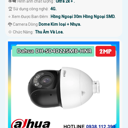
👁️‍🗨 Hình ảnh chất lượng :
Ultra 2k + .
🏆 Sử dụng công nghệ :
4G.
⭐ Xem Được Ban Đêm :
Hồng Ngoại 30m Hồng Ngoại SMD.
🐉️ Camera Dòng
Dome Kim loại + Nhựa.
️💠 Chức Năng :
Thu Âm Và Loa.