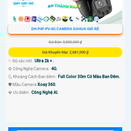
DH-P4F-PV-4G CAMERA DAHUA GIÁ RẺ
Giá Bán: 3,830,000 ₫
Giá Khuyến Mại: 2,681,000 ₫
✨ Độ sắc nét :
Ultra 2k + .
⚙ Công Nghệ Camera :
4G.
🌜 Khoảng Cách Ban Đêm :
Full Color 30m Có Màu Ban Ðêm.
🛡 Mẫu Camera
Xoay 360.
️💎 Ưu Điểm :
Công Nghệ AI.