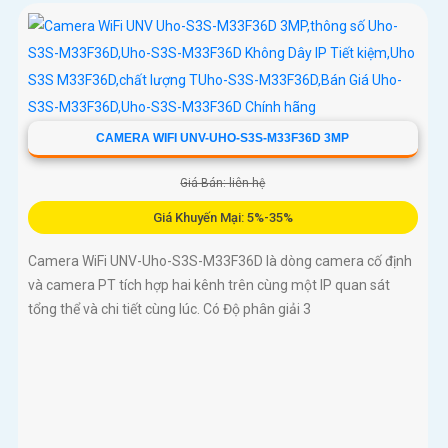
CAMERA WIFI UNV-UHO-S3S-M33F36D 3MP
Giá Bán: liên hệ
Giá Khuyến Mại: 5%-35%
Camera WiFi UNV-Uho-S3S-M33F36D là dòng camera cố định
và camera PT tích hợp hai kênh trên cùng một IP quan sát
tổng thể và chi tiết cùng lúc. Có Độ phân giải 3