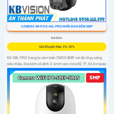
CAMERA WI-FI KX-S8L-PRO NHÌN BAN ĐÊM 8MP
Giá Bán:
Giá Khuyến Mại: 5%-35%
KX-S8L-PRO trang bị cảm biến CMOS 8MP với độ nhạy sáng
siêu thấp, ống kính cố định 3. 6mm góc rộng 82. 9°, hỗ trợ quay
quét tự động, Auto Tracking theo dõi đối tượng