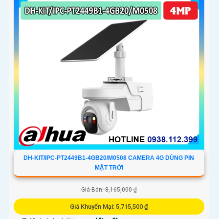
DH-KIT/IPC-PT2449B1-4GB20/M0508 CAMERA 4G DÙNG PIN
MẶT TRỜI
Giá Bán: 8,165,000 ₫
Giá Khuyến Mại: 5,715,500 ₫