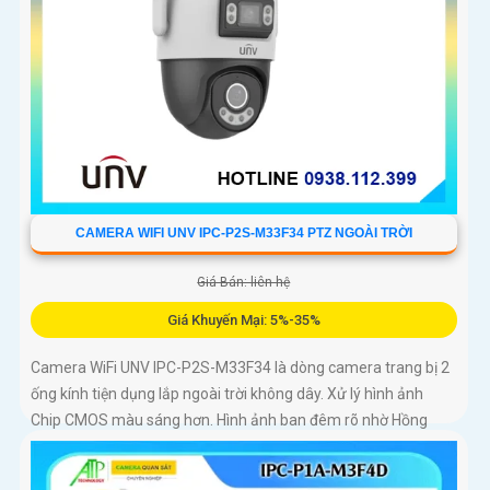
CAMERA WIFI UNV IPC-P2S-M33F34 PTZ NGOÀI TRỜI
Giá Bán: liên hệ
Giá Khuyến Mại: 5%-35%
Camera WiFi UNV IPC-P2S-M33F34 là dòng camera trang bị 2
ống kính tiện dụng lắp ngoài trời không dây. Xử lý hình ảnh
Chip CMOS màu sáng hơn. Hình ảnh ban đêm rõ nhờ Hồng
Ngoại 30m