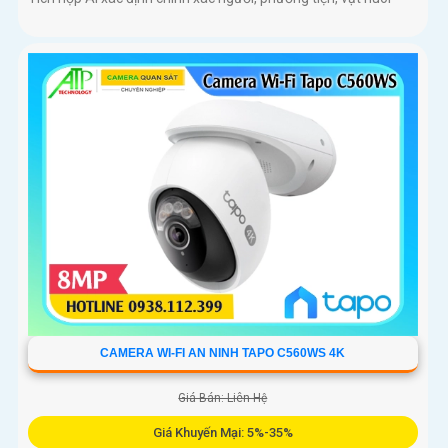
CAMERA WI-FI AN NINH TAPO C560WS 4K
Giá Bán: Liên Hệ
Giá Khuyến Mại: 5%-35%