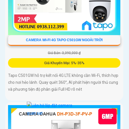
CAMERA WI-FI 4G TAPO C501GW NGOÀI TRỜI
Giá Bán: 3,390,000 ₫
Giá Khuyến Mại: 5%-35%
Tapo C501GW hỗ trợ kết nối 4G LTE không cần Wi-Fi, thích hợp
cho nơi hẻo lánh. Quay quét 360°, AI phát hiện người thú cưng
và phương tiện độ phân giải Full HD rõ nét