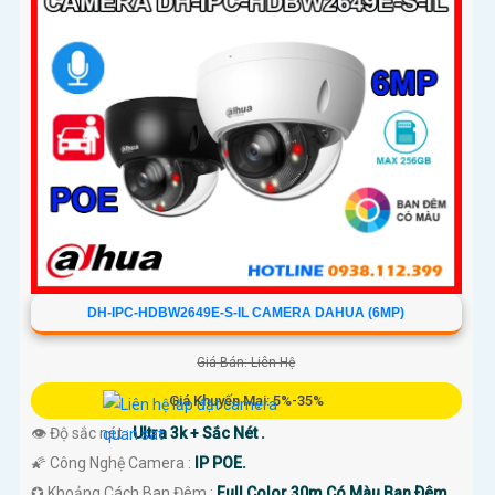
DH-IPC-HDBW2649E-S-IL CAMERA DAHUA (6MP)
Giá Bán: Liên Hệ
Giá Khuyến Mại: 5%-35%
👁 Độ sắc nét :
Ultra 3k + Sắc Nét .
🌠 Công Nghệ Camera :
IP POE.
✪ Khoảng Cách Ban Đêm :
Full Color 30m Có Màu Ban Ðêm.