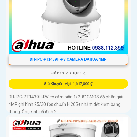
DH-IPC-PT1439H-PV CAMERA DAHUA 4MP
Giá Bán: 2,310,000 ₫
Giá Khuyến Mại: 1,617,000 ₫
DH-IPC-PT1439H-PV có cảm biến 1/2. 8″ CMOS độ phân giải
4MP ghi hình 25/30 fps chuẩn H.265+ nhằm tiết kiệm băng
thông. Ống kính cố định 2