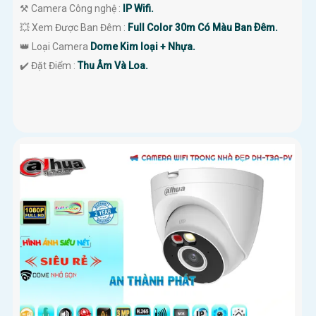
⚒ Camera Công nghệ :
IP Wifi.
💥 Xem Được Ban Đêm :
Full Color 30m Có Màu Ban Ðêm.
👑 Loại Camera
Dome Kim loại + Nhựa.
️✔️ Đặt Điểm :
Thu Âm Và Loa.