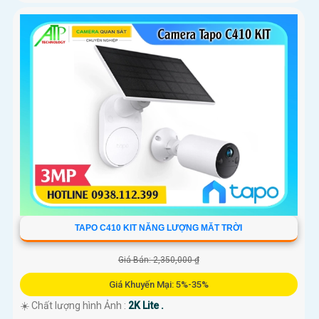
TAPO C410 KIT NĂNG LƯỢNG MĂT TRỜI
Giá Bán: 2,350,000 ₫
Giá Khuyến Mại: 5%-35%
☀️ Chất lượng hình Ảnh :
2K Lite .