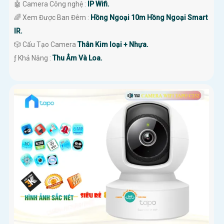
🤖️ Camera Công nghệ :
IP Wifi.
🌈 Xem Được Ban Đêm :
Hồng Ngoại 10m Hồng Ngoại Smart
IR.
🎲 Cấu Tạo Camera
Thân Kim loại + Nhựa.
️ƒ Khả Năng :
Thu Âm Và Loa.