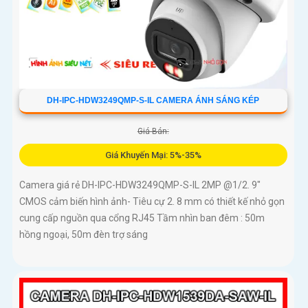
DH-IPC-HDW3249QMP-S-IL CAMERA ÁNH SÁNG KÉP
Giá Bán:
Giá Khuyến Mại: 5%-35%
Camera giá rẻ DH-IPC-HDW3249QMP-S-IL 2MP @1/2. 9"
CMOS cảm biến hình ảnh- Tiêu cự 2. 8 mm có thiết kế nhỏ gọn
cung cấp nguồn qua cổng RJ45 Tầm nhìn ban đêm : 50m
hồng ngoại, 50m đèn trợ sáng