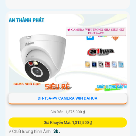
DH-T5A-PV CAMERA WIFI DAHUA
Giá Bán: 1,875,000 ₫
Giá Khuyến Mại: 1,312,500 ₫
️⚡ Chất lượng hình Ảnh :
3k .