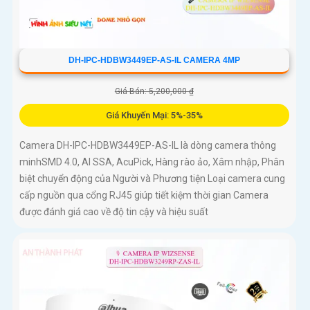
DH-IPC-HDBW3449EP-AS-IL CAMERA 4MP
Giá Bán: 5,200,000 ₫
Giá Khuyến Mại: 5%-35%
Camera DH-IPC-HDBW3449EP-AS-IL là dòng camera thông
minhSMD 4.0, AI SSA, AcuPick, Hàng rào ảo, Xâm nhập, Phân
biệt chuyển động của Người và Phương tiện Loại camera cung
cấp nguồn qua cổng RJ45 giúp tiết kiệm thời gian Camera
được đánh giá cao về độ tin cậy và hiệu suất