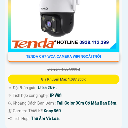
TENDA CH7-WCA CAMERA WIFI NGOÀI TRỜI
Giá Bán: 1,554,000 ₫
Giá Khuyến Mại: 1,087,800 ₫
🔅 Độ Phân giải :
Ultra 2k + .
⚛️ Tích hợp công nghệ :
IP Wifi.
🌜 Khoảng Cách Ban Đêm :
Full Color 30m Có Màu Ban Ðêm.
🗜️ Camera Thiết Kế
Xoay 360.
️📢 Tích Hợp :
Thu Âm Và Loa.