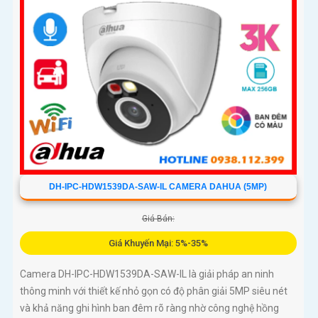
DH-IPC-HDW1539DA-SAW-IL CAMERA DAHUA (5MP)
Giá Bán:
Giá Khuyến Mại: 5%-35%
Camera DH-IPC-HDW1539DA-SAW-IL là giải pháp an ninh
thông minh với thiết kế nhỏ gọn có độ phân giải 5MP siêu nét
và khả năng ghi hình ban đêm rõ ràng nhờ công nghệ hồng