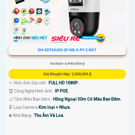
DH-SDT2A200-2F-NB-A-PV 2 MẮT
Giá Bán: 2,940,000 ₫
Giá Khuyến Mại: 2,058,000 ₫
🔅 Hình Ảnh Sắc nét :
FULL HD 1080P .
🏆 Công Nghệ Hình Ảnh :
IP POE.
🌙 Tầm Nhìn Ban Đêm :
Hồng Ngoại 30m Có Màu Ban Ðêm.
🗜️ Loại Camera
Kim loại + Nhựa.
️♚ Khả Năng :
Thu Âm Và Loa.