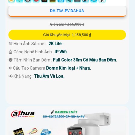
DH-T3A-PV DAHUA
Giá Bán: 1,655,000 ₫
Giá Khuyến Mại: 1,158,500 ₫
💯 Hình Ảnh Sắc nét :
2K Lite .
🤖️ Công Nghệ Hình Ảnh :
IP Wifi.
🌚 Tầm Nhìn Ban Đêm :
Full Color 30m Có Màu Ban Ðêm.
❄ Cấu Tạo Camera
Dome Kim loại + Nhựa.
️📢 Khả Năng :
Thu Âm Và Loa.