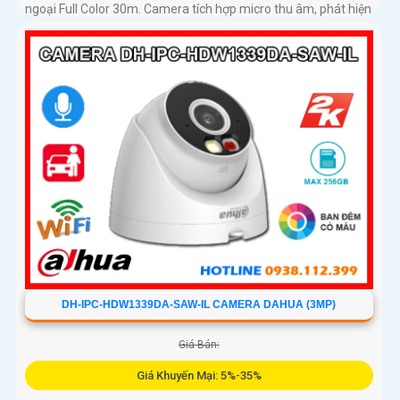
ngoại Full Color 30m. Camera tích hợp micro thu âm, phát hiện
chính xác người và phương tiện, hỗ trợ thẻ nhớ lên đến 256GB,
đảm bảo ghi hình liên tục và hiệu quả
DH-IPC-HDW1339DA-SAW-IL CAMERA DAHUA (3MP)
Giá Bán:
Giá Khuyến Mại: 5%-35%