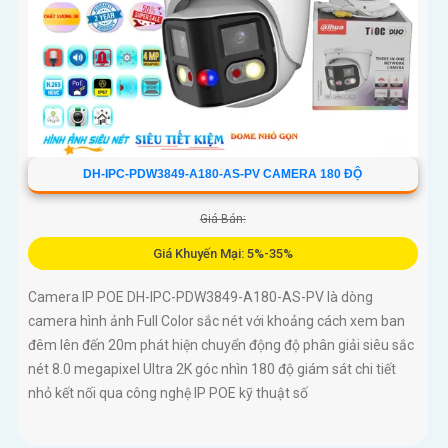
DH-IPC-PDW3849-A180-AS-PV CAMERA 180 ĐỘ
Giá Bán:
Giá Khuyến Mại: 5%-35%
Camera IP POE DH-IPC-PDW3849-A180-AS-PV là dòng
camera hình ảnh Full Color sắc nét với khoảng cách xem ban
đêm lên đến 20m phát hiện chuyển động độ phân giải siêu sắc
nét 8.0 megapixel Ultra 2K góc nhìn 180 độ giám sát chi tiết
nhỏ kết nối qua công nghệ IP POE kỹ thuật số