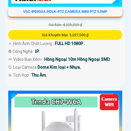
VSC-IP0950A-PDLK-PTZ CAMERA MINI PTZ 5.0MP
Giá Bán: 4,325,000 ₫
Giá Khuyến Mại: 3,027,500 ₫
🔅 Hình Ành Chất Lượng :
FULL HD 1080P .
®️ Công Nghệ :
IP.
🔦 Video Ban Đêm :
Hồng Ngoại 10m Hồng Ngoại SMD.
💦 Loại Camera
Dome Kim loại + Nhựa.
️☣️ Tích Hợp :
Thu Âm.