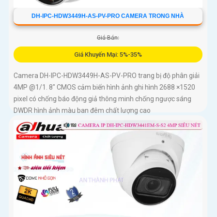
DH-IPC-HDW3449H-AS-PV-PRO CAMERA TRONG NHÀ
Giá Bán:
Giá Khuyến Mại: 5%-35%
Camera DH-IPC-HDW3449H-AS-PV-PRO trang bị độ phân giải
4MP @1/1. 8" CMOS cảm biến hình ảnh ghi hình 2688 ×1520
pixel có chống báo động giả thông minh chống ngược sáng
DWDR hình ảnh màu ban đêm chất lượng cao