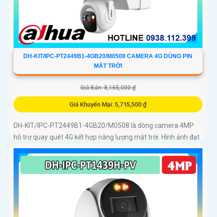
DH-KIT/IPC-PT2449B1-4GB20/M0508 CAMERA 4G DÙNG PIN
MẶT TRỜI
Giá Bán: 8,165,000 ₫
Giá Khuyến Mại: 5,715,500 ₫
DH-KIT/IPC-PT2449B1-4GB20/M0508 là dòng camera 4MP
hỗ trợ quay quét 4G kết hợp năng lượng mặt trời. Hình ảnh đạt
chuẩn Ultra 2K+, ống kính 3. 6mm góc rộng 78