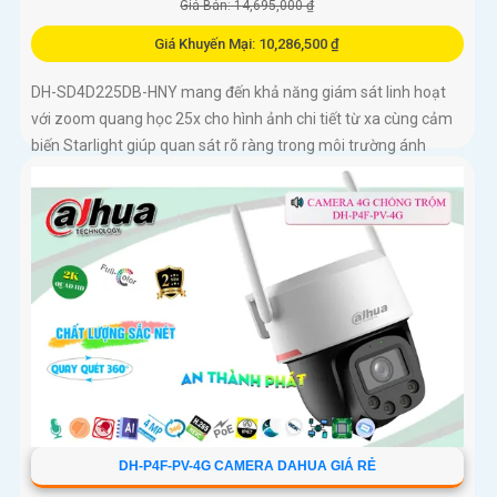
Giá Bán: 14,695,000 ₫
Giá Khuyến Mại: 10,286,500 ₫
DH-SD4D225DB-HNY mang đến khả năng giám sát linh hoạt
với zoom quang học 25x cho hình ảnh chi tiết từ xa cùng cảm
biến Starlight giúp quan sát rõ ràng trong môi trường ánh
sáng yếu Tầm nhìn hồng ngoại đạt đến 100m và đèn ánh sáng
ấm 50m giúp hình ảnh ban đêm luôn sắc nét Camera hỗ trợ
chống nước IP67 cùng tốc độ khung hình 30fps@1080p ổn
định
DH-P4F-PV-4G CAMERA DAHUA GIÁ RẺ