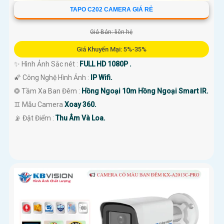
TAPO C202 CAMERA GIÁ RẺ
Giá Bán: liên hệ
Giá Khuyến Mại: 5%-35%
✨ Hình Ảnh Sắc nét :
FULL HD 1080P .
🌠 Công Nghệ Hình Ảnh :
IP Wifi.
❂ Tầm Xa Ban Đêm :
Hồng Ngoại 10m Hồng Ngoại Smart IR.
♊ Mẫu Camera
Xoay 360.
️📡 Đặt Điểm :
Thu Âm Và Loa.