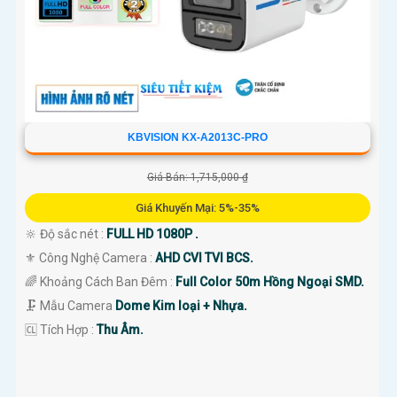
KBVISION KX-A2013C-PRO
Giá Bán: 1,715,000 ₫
Giá Khuyến Mại: 5%-35%
🔆 Độ sắc nét :
FULL HD 1080P .
⚜️ Công Nghệ Camera :
AHD CVI TVI BCS.
🌈 Khoảng Cách Ban Đêm :
Full Color 50m Hồng Ngoại SMD.
🗜️ Mẫu Camera
Dome Kim loại + Nhựa.
️🆑 Tích Hợp :
Thu Âm.