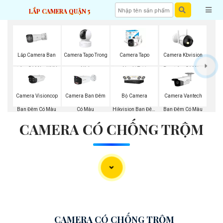
LẮP CAMERA QUẬN 5
Lắp Camera Ban
Camera Tapo Trong
Camera Tapo
Camera Kbvision
Đêm Có Màu UNV
Nhà
Ngoài Trời
Ban Đêm Có Màu
Camera Visioncop
Bộ Camera
Camera Ban Đêm
Camera Vantech
Ban Đêm Có Màu
Hikvision Ban Đêm
Có Màu
Ban Đêm Có Màu
CAMERA CÓ CHỐNG TRỘM
Có Màu
CAMERA CÓ CHỐNG TRỘM