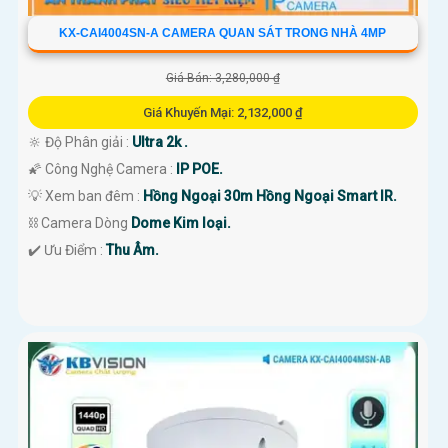
KX-CAI4004SN-A CAMERA QUAN SÁT TRONG NHÀ 4MP
Giá Bán: 3,280,000 ₫
Giá Khuyến Mại: 2,132,000 ₫
🔆 Độ Phân giải :
Ultra 2k .
🌠 Công Nghệ Camera :
IP POE.
💡 Xem ban đêm :
Hồng Ngoại 30m Hồng Ngoại Smart IR.
⛓ Camera Dòng
Dome Kim loại.
️✔️ Ưu Điểm :
Thu Âm.