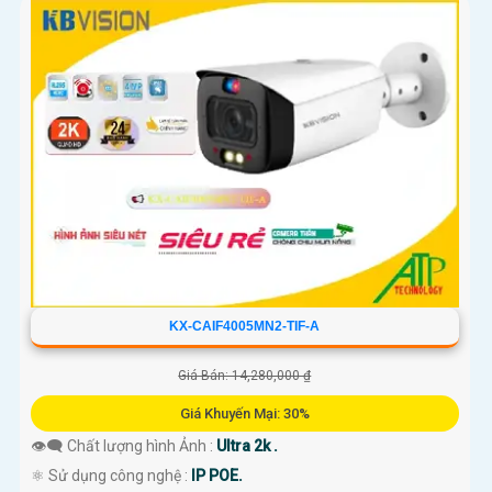
KX-CAIF4005MN2-TIF-A
Giá Bán: 14,280,000 ₫
Giá Khuyến Mại: 30%
👁️‍🗨 Chất lượng hình Ảnh :
Ultra 2k .
⚛️ Sử dụng công nghệ :
IP POE.