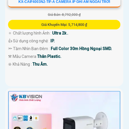
KX-CAIF4003N2-TIF-A CAMERA IP GHI ÂM NGOÀI TRỜI
Giá Bán: 8,792,000 ₫
Giá Khuyến Mại: 5,714,800 ₫
🔅 Chất lượng hình Ảnh :
Ultra 2k .
👍 Sử dụng công nghệ :
IP.
🔦 Tầm Nhìn Ban Đêm :
Full Color 30m Hồng Ngoại SMD.
⚒ Mẫu Camera
Thân Plastic.
️☣️ Khả Năng :
Thu Âm.