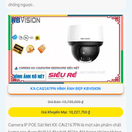
chống ngược...
KX-CAI2167PN HÌNH ẢNH ĐẸP KBVISION
Giá Bán: 15,735,000 ₫
Giá Khuyến Mại: 10,227,750 ₫
Camera IP POE Sắt Nét KX-CAi2167PN là một sản phẩm chất
lượng cao được thiết kế đặc biệt để lắp đặt trong những không