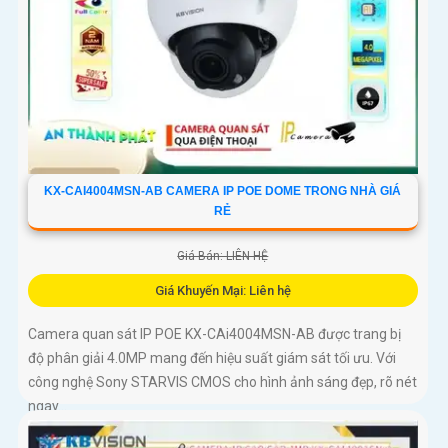
KX-CAI4004MSN-AB CAMERA IP POE DOME TRONG NHÀ GIÁ
RẺ
Giá Bán: LIÊN HỆ
Giá Khuyến Mại: Liên hệ
Camera quan sát IP POE KX-CAi4004MSN-AB được trang bị
độ phân giải 4.0MP mang đến hiệu suất giám sát tối ưu. Với
công nghệ Sony STARVIS CMOS cho hình ảnh sáng đẹp, rõ nét
ngay...