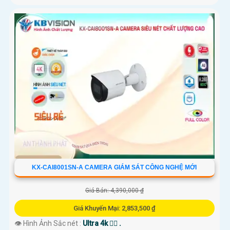
KX-CAI8001SN-A CAMERA GIÁM SÁT CÔNG NGHỆ MỚI
Giá Bán: 4,390,000 ₫
Giá Khuyến Mại: 2,853,500 ₫
👁 Hình Ảnh Sắc nét :
Ultra 4k 👍🏾 .