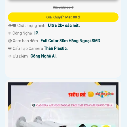
Giá Bán: 00 ₫
Giá Khuyến Mại: 00 ₫
👁️‍🗨 Chất lượng hình :
Ultra 2k+ sắc nét .
⚛️ Công Nghệ :
IP.
🔴 Xem ban đêm :
Full Color 30m Hồng Ngoại SMD.
👑 Cấu Tạo Camera
Thân Plastic.
️💠 Ưu Điểm :
Công Nghệ AI.