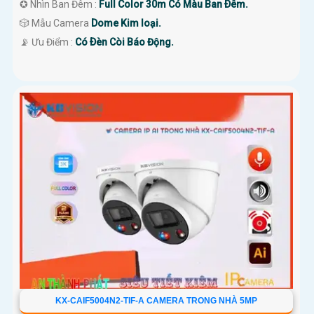
✪ Nhìn Ban Đêm :
Full Color 30m Có Màu Ban Ðêm.
🎲 Mẫu Camera
Dome Kim loại.
️📡 Ưu Điểm :
Có Ðèn Còi Báo Động.
KX-CAIF5004N2-TIF-A CAMERA TRONG NHÀ 5MP