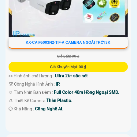
KX-CAIF5003N2-TIF-A CAMERA NGOÀI TRỜI 3K
Giá Bán: 00 ₫
Giá Khuyến Mại: 00 ₫
👀 Hình ảnh chất lượng :
Ultra 2k+ sắc nét .
🏆 Công Nghệ Hình Ảnh :
IP.
🔅 Tầm Nhìn Ban Đêm :
Full Color 40m Hồng Ngoại SMD.
🎨 Thiết Kế Camera
Thân Plastic.
️💮 Khả Năng :
Công Nghệ AI.