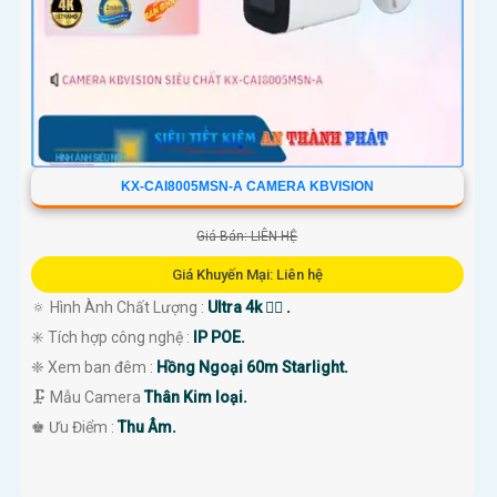
KX-CAI8005MSN-A CAMERA KBVISION
Giá Bán: LIÊN HỆ
Giá Khuyến Mại: Liên hệ
🔅 Hình Ành Chất Lượng :
Ultra 4k 👍🏾 .
✳️ Tích hợp công nghệ :
IP POE.
❈ Xem ban đêm :
Hồng Ngoại 60m Starlight.
🗜️ Mẫu Camera
Thân Kim loại.
️♚ Ưu Điểm :
Thu Âm.