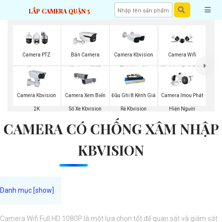
LẮP CAMERA QUẬN 5
Camera PTZ
Bán Camera
Camera Kbvision
Camera Wifi
Kbvision
Kbvision 2MP
Tích Hợp Ai
Kbvision Full Color
Camera Kbvision
Camera Xem Biển
Đầu Ghi 8 Kênh Giá
Camera Imou Phát
2K
Số Xe Kbvision
Rẻ Kbvision
Hiện Người
CAMERA CÓ CHỐNG XÂM NHẬP
KBVISION
Camera Wifi Full HD 1080P là một lựa chọn tốt để quan sát và giám sát