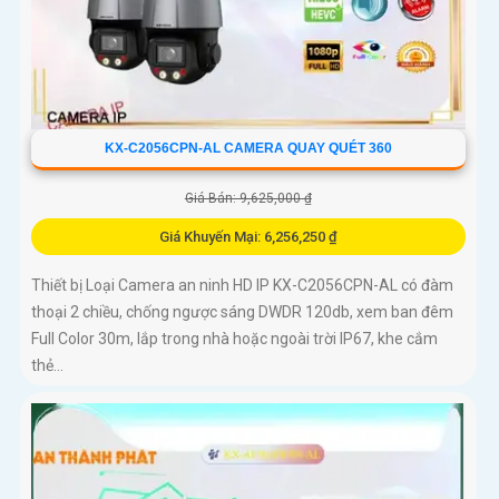
KX-C2056CPN-AL CAMERA QUAY QUÉT 360
Giá Bán: 9,625,000 ₫
Giá Khuyến Mại: 6,256,250 ₫
Thiết bị Loại Camera an ninh HD IP KX-C2056CPN-AL có đàm
thoại 2 chiều, chống ngược sáng DWDR 120db, xem ban đêm
Full Color 30m, lắp trong nhà hoặc ngoài trời IP67, khe cắm
thẻ...