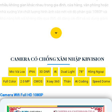
nhiều không gian khác nhau trong gia đình, cửa hàng, văn phòng hoặc
nhà xưởng.Với chất lượng hình ảnh sắc nét với độ phân giải 1080P và
khả năng kết nối không dây qua Wifi, dễ dàng cài đặt và sử dụng giám
sát từ xa thông qua ứng dụng trên điện thoại hoặc máy tính.
CAMERA CÓ CHỐNG XÂM NHẬP KBVISION
Mic Và Loa
IP66
3D DNR
AI
Dual Light
78°
Hồng Ngoại
Full Color
2.0 MP
CMOS
Xoay 360
Thân
AI Coding
Speed Dome
'
Camera Wifi Full HD 1080P