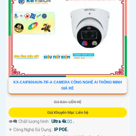
KX-CAIF8004UN-TIF-A CAMERA CÔNG NGHỆ AI THÔNG MINH
GIÁ RẺ
Giá Bán: LIÊN HỆ
Giá Khuyến Mại: Liên hệ
👁️‍🗨 Chất lượng hình :
Ultra 4k 👍🏾 .
⚜️ Công Nghệ Sử Dụng :
IP POE.