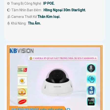
⚙ Trang Bị Công Nghệ :
IP POE.
🌔 Tầm Nhìn Ban Đêm :
Hồng Ngoại 30m Starlight.
🕉️ Camera Thiết Kế
Thân Kim loại.
️👮 Khả Năng :
Thu Âm.