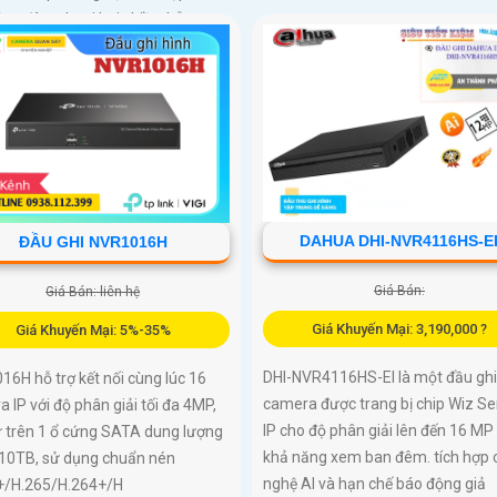
ăng đàm thoại hai chiều, hỗ trợ
hẻ nhớ lên đến 512GB đáp ứng
hảo an ninh
DAHUA DHI-NVR4116HS-E
ĐẦU GHI NVR1016H
Giá Bán:
Giá Bán: liên hệ
Giá Khuyến Mại: 3,190,000 ?
Giá Khuyến Mại: 5%-35%
DHI-NVR4116HS-EI là một đầu ghi
6H hỗ trợ kết nối cùng lúc 16
camera được trang bị chip Wiz S
 IP với độ phân giải tối đa 4MP,
IP cho độ phân giải lên đến 16 MP
ữ trên 1 ổ cứng SATA dung lượng
khả năng xem ban đêm. tích hợp 
 10TB, sử dụng chuẩn nén
nghệ AI và hạn chế báo động giả
+/H.265/H.264+/H