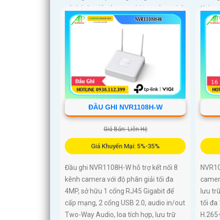
cảnh báo giả nâng cao hiệu quả an ninh
tính n
hỗ trợ khe cắm thẻ nhớ 512GB, chuẩn
khe t
chống nước IP67
hoàn 
ĐẦU GHI NVR1108H-W
Giá Bán: Liên Hệ
Giá Khuyến Mại: 5%-35%
Đầu ghi NVR1108H-W hỗ trợ kết nối 8
NVR101
kênh camera với độ phân giải tối đa
camera
4MP, sở hữu 1 cổng RJ45 Gigabit để
lưu tr
cấp mạng, 2 cổng USB 2.0, audio in/out
tối đa
Two-Way Audio, loa tích hợp, lưu trữ
H.265