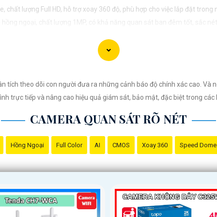
 lượng Full HD, hỗ trợ xoay 360 độ, phù hợp cho việc lắp đặt trong n
ồng ngoại, chất lượng 1MP, có khả năng quan sát ban đêm tốt, sắc nét
ất lượng 2MP, hỗ trợ các tính năng như chống ngược sáng, chống 
 xuất xứ của sản phẩm trước khi mua nhé để
Hoàn toàn tin cậy
là sản phẩm
 tích theo dõi con người đưa ra những cảnh báo độ chính xác cao. Và nói
ình trực tiếp và nâng cao hiệu quả giám sát, bảo mật, đặc biệt trong cá
CAMERA QUAN SÁT RÕ NÉT
Hồng Ngoại
Full Color
AI
CMOS
Xoay 360
Speed Dome