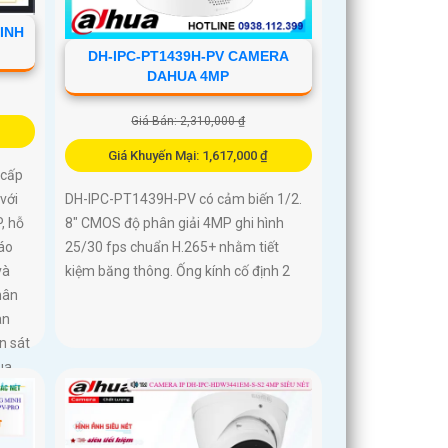
INH
DH-IPC-PT1439H-PV CAMERA
DAHUA 4MP
Giá Bán: 2,310,000 ₫
Giá Khuyến Mại: 1,617,000 ₫
 cấp
với
DH-IPC-PT1439H-PV có cảm biến 1/2.
, hỗ
8″ CMOS độ phân giải 4MP ghi hình
báo
25/30 fps chuẩn H.265+ nhằm tiết
và
kiệm băng thông. Ống kính cố định 2
hân
an
n sát
ua
ọn vô
ông
 tưởng