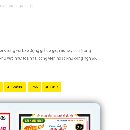
hà hoặc ngoài trời.
.
nước.
 chính hãng và đáng tin cậy.
 không với báo động giả do gió, rác hay côn trùng.
c khu vực như tòa nhà, công viên hoặc khu công nghiệp.
AI Coding
IP66
3D DNR