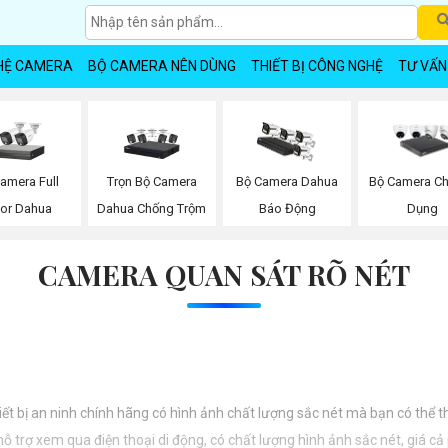
HỆ CAMERA
BỘ CAMERA NÊN DÙNG
THIẾT BỊ CÔNG NGHỆ
TƯ VẤN
amera Full
Trọn Bộ Camera
Bộ Camera Dahua
Bộ Camera C
lor Dahua
Dahua Chống Trộm
Báo Động
Dụng
CAMERA QUAN SÁT RÕ NÉT
iết bị an ninh chính hãng có hình ảnh chất lượng sắc nét mà bạn có thể 
 trợ xem qua điện thoại di động, có chất lượng hình ảnh sắc nét, giá cả