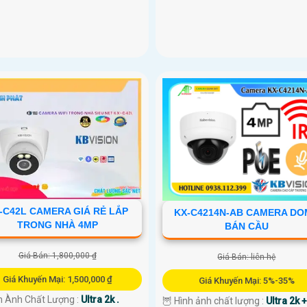
-C42L CAMERA GIÁ RẺ LẮP
KX-C4214N-AB CAMERA DO
TRONG NHÀ 4MP
BÁN CẦU
Giá Bán: 1,800,000 ₫
Giá Bán: liên hệ
Giá Khuyến Mại: 1,500,000 ₫
Giá Khuyến Mại: 5%-35%
h Ành Chất Lượng :
Ultra 2k .
🦉 Hình ảnh chất lượng :
Ultra 2k +