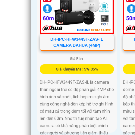
DH-IPC-HFW3449T-ZAS-IL
CAMERA DAHUA (4MP)
Giá Bán:
Giá Khuyến Mại: 5%-35%
DH-IPC-HFW3449T-ZAS-IL là camera
DH-IP
thân ngoài trời có độ phân giải 4MP cho
dome 
hình ảnh sắc nét, tích hợp mic ghi âm
độ ph
cùng công nghệ đèn kép hỗ trợ ghi hình
kép t
có màu cả trong đêm tối với tầm nhìn
màu sắ
lên đến 60m. Nhờ trí tuệ nhân tạo AI,
với tầ
camera có khả năng phân biệt chính
camer
xác người và phương tiện giảm thiểu
xác ng