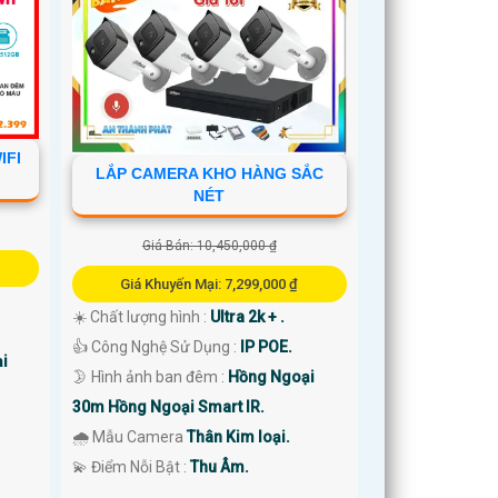
IFI
LẮP CAMERA KHO HÀNG SẮC
NÉT
Giá Bán: 10,450,000 ₫
Giá Khuyến Mại: 7,299,000 ₫
☀️ Chất lượng hình :
Ultra 2k + .
👍 Công Nghệ Sử Dụng :
IP POE.
i
🌛 Hình ảnh ban đêm :
Hồng Ngoại
30m Hồng Ngoại Smart IR.
🌧️ Mẫu Camera
Thân Kim loại.
️💫 Điểm Nỗi Bật :
Thu Âm.