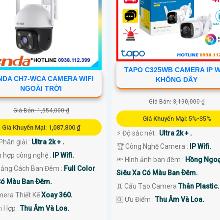
TAPO C325WB CAMERA IP W
NDA CH7-WCA CAMERA WIFI
KHÔNG DÂY
NGOÀI TRỜI
Giá Bán: 3,190,000 ₫
Giá Bán: 1,554,000 ₫
Giá Khuyến Mại: 5%-35%
Giá Khuyến Mại: 1,087,800 ₫
️⚡ Độ sắc nét :
Ultra 2k + .
Phân giải :
Ultra 2k + .
🏆 Công Nghệ Camera :
IP Wifi.
h hợp công nghệ :
IP Wifi.
🔦 Hình ảnh ban đêm :
Hồng Ngoạ
oảng Cách Ban Đêm :
Full Color
Siêu Xa Có Màu Ban Ðêm.
ó Màu Ban Ðêm.
♊ Cấu Tạo Camera
Thân Plastic.
mera Thiết Kế
Xoay 360.
️🆑 Ưu Điểm :
Thu Âm Và Loa.
ch Hợp :
Thu Âm Và Loa.