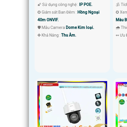
🌠 Sử dụng công nghệ :
IP POE.
🕉️ Tí
✪ Giám sát Ban Đêm :
Hồng Ngoại
✪ Xem
40m ONVIF.
Màu B
🛡 Mẫu Camera
Dome Kim loại.
🌧️ Th
️✤ Khả Năng :
Thu Âm.
️↭ Ưu 