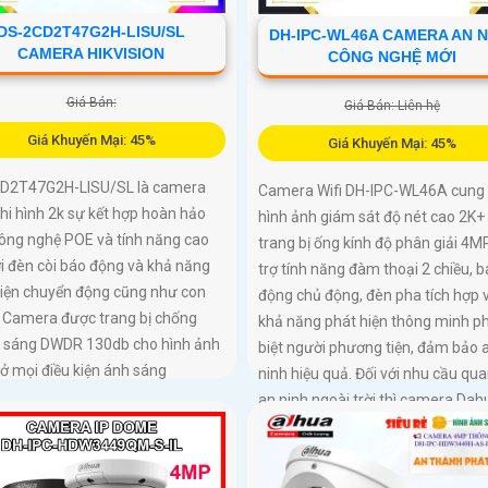
DS-2CD2T47G2H-LISU/SL
DH-IPC-WL46A CAMERA AN N
CAMERA HIKVISION
CÔNG NGHỆ MỚI
Giá Bán:
Giá Bán: Liên hệ
Giá Khuyến Mại: 45%
Giá Khuyến Mại: 45%
D2T47G2H-LISU/SL là camera
Camera Wifi DH-IPC-WL46A cung
i hình 2k sự kết hợp hoàn hảo
hình ảnh giám sát độ nét cao 2K+ 
công nghệ POE và tính năng cao
trang bị ống kính độ phân giải 4MP
i đèn còi báo động và khả năng
trợ tính năng đàm thoại 2 chiều, 
hiện chuyển động cũng như con
động chủ động, đèn pha tích hợp 
. Camera được trang bị chống
khả năng phát hiện thông minh p
 sáng DWDR 130db cho hình ảnh
biệt người phương tiện, đảm bảo 
 ở mọi điều kiện ánh sáng
ninh hiệu quả. Đối với nhu cầu qua
an ninh ngoài trời thì camera Dah
DH-IPC-WL46A chính là sự lựa ch
cùng phù hợpCamera an ninh kh
dây DH-IPC-WL46A là lựa chọn lý