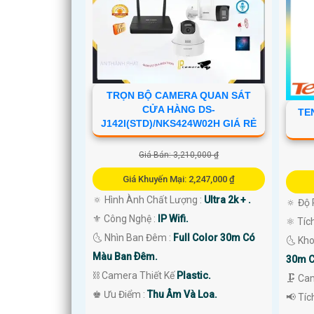
TRỌN BỘ CAMERA QUAN SÁT
CỬA HÀNG DS-
TE
J142I(STD)/NKS424W02H GIÁ RẺ
'
Giá Bán: 3,210,000 ₫
Giá Khuyến Mại: 2,247,000 ₫
🔅 Hình Ành Chất Lượng :
Ultra 2k + .
🔅 Độ 
⚜️ Công Nghệ :
IP Wifi.
⚛️ Tíc
🌜 Nhìn Ban Đêm :
Full Color 30m Có
🌜 Kh
Màu Ban Ðêm.
30m C
⛓ Camera Thiết Kế
Plastic.
🗜️ Ca
️♚ Ưu Điểm :
Thu Âm Và Loa.
️📢 Tí