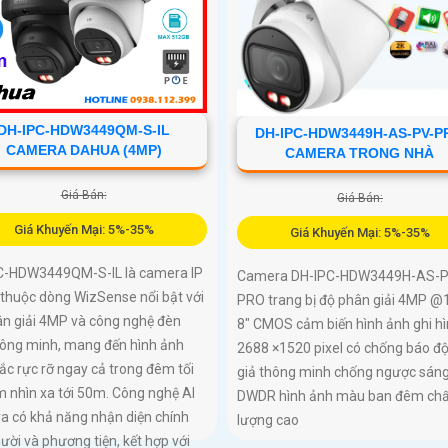
để bảo vệ ngôi nhà hoặc văn phò
bạn
DH-IPC-HDW3449QM-S-IL
DH-IPC-HDW3449H-AS-PV-P
CAMERA DAHUA (4MP)
CAMERA TRONG NHÀ
Giá Bán:
Giá Bán:
Giá Khuyến Mại: 5%-35%
Giá Khuyến Mại: 5%-35%
C-HDW3449QM-S-IL là camera IP
Camera DH-IPC-HDW3449H-AS-P
thuộc dòng WizSense nổi bật với
PRO trang bị độ phân giải 4MP @1
ân giải 4MP và công nghệ đèn
8" CMOS cảm biến hình ảnh ghi h
hông minh, mang đến hình ảnh
2688 ×1520 pixel có chống báo đ
c rực rỡ ngay cả trong đêm tối
giả thông minh chống ngược sán
m nhìn xa tới 50m. Công nghệ AI
DWDR hình ảnh màu ban đêm chấ
a có khả năng nhận diện chính
lượng cao
ười và phương tiện, kết hợp với