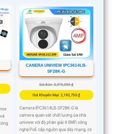
I
CANERA UNIVIEW IPC3614LB-
SF28K-G
Giá Bán: 3,375,000 ₫
Giá Khuyến Mại: 2,193,750 ₫
Camera IPC3614LB-SF28K-G là
ense
camera quan sát chất lượng ủa nhà
 và
uniview với độ phân giải 4.0MP, công
công
nghệ PoE cấp nguồn qua dây mạng, có