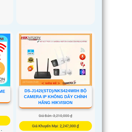
DS-J142I(STD)/NKS424W0H BỘ
ME
CAMERA IP KHÔNG DÂY CHÍNH
HÃNG HIKVISION
Giá Bán: 3,210,000 ₫
Giá Khuyến Mại: 2,247,000 ₫
 .