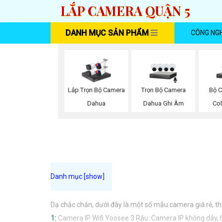
LẮP CAMERA QUẬN 5
DANH MỤC SẢN PHẨM
CÔNG NG
Trọn Bộ Camera
Bộ C
Lắp Trọn Bộ Camera
Dahua Ghi Âm
Co
Dahua
Dạ chắc chắn, dưới đây là một số mẫu camera giá rẻ, th
1:
Camera IP Wifi Yoosee 3 Râu: Camera IP không dây, hỗ