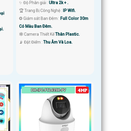
✨ Độ Phân giải :
Ultra 2k + .
🏆 Trang Bị Công Nghệ :
IP Wifi.
ại
❂ Giám sát Ban Đêm :
Full Color 30m
Có Màu Ban Ðêm.
i.
🕸️ Camera Thiết Kế
Thân Plastic.
️📡 Đặt Điểm :
Thu Âm Và Loa.