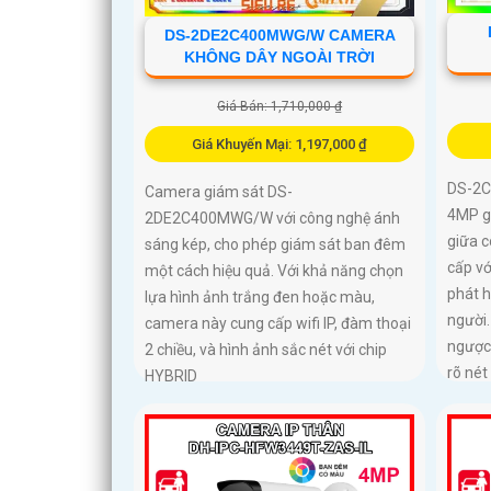
DS-2DE2C400MWG/W CAMERA
KHÔNG DÂY NGOÀI TRỜI
Giá Bán: 1,710,000 ₫
Giá Khuyến Mại: 1,197,000 ₫
DS-2C
Camera giám sát DS-
4MP gh
2DE2C400MWG/W với công nghệ ánh
giữa 
sáng kép, cho phép giám sát ban đêm
cấp vớ
một cách hiệu quả. Với khả năng chọn
phát 
lựa hình ảnh trắng đen hoặc màu,
người
camera này cung cấp wifi IP, đàm thoại
ngược
2 chiều, và hình ảnh sắc nét với chip
rõ nét
HYBRID