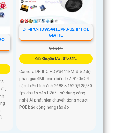
ng của
DH-IPC-HDW3441EM-S-S2 IP POE
GIÁ RẺ
RO
Giá Bán:
Giá Khuyến Mại: 5%-35%
Camera DH-IPC-HDW3441EM-S-S2 độ
phân giải 4MP cảm biến 1/2. 9" CMOS
V-
cảm biến hình ảnh 2688 × 1520@25/30
/1.
fps chuẩn nén H265+ sử dụng công
ình
nghệ AI phát hiện chuyển động người
ộng
POE báo động hàng rào ảo
g
t