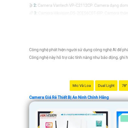
🎬
2:
Camera Vantech VP-C2112CP: Camera dạng dome, chất
🌈
3:
Camera Hikvision DS-2CE56C0T-IRP: Camera thân h
🔖
4:
Camera Dahua HAC-HDBW1200RP-Z: Camera dome ch
Nhớ kiểm tra kỹ thông số kỹ thuật cũng như nguồn gốc
Công nghệ phát hiện người sử dụng công nghệ AI để phân
Công nghệ này hỗ trợ các tính năng như báo động, ghi h
Mic Và Loa
Dual Light
78°
Camera Giá Rẻ Thiết Bị An Ninh Chính Hãng