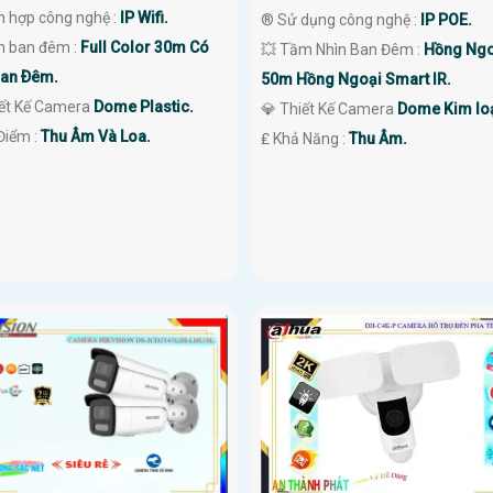
ch hợp công nghệ :
IP Wifi.
®️ Sử dụng công nghệ :
IP POE.
 ban đêm :
Full Color 30m Có
💥 Tầm Nhìn Ban Đêm :
Hồng Ngo
an Ðêm.
50m Hồng Ngoại Smart IR.
iết Kế Camera
Dome Plastic.
💎 Thiết Kế Camera
Dome Kim loạ
Điểm :
Thu Âm Và Loa.
️₤ Khả Năng :
Thu Âm.