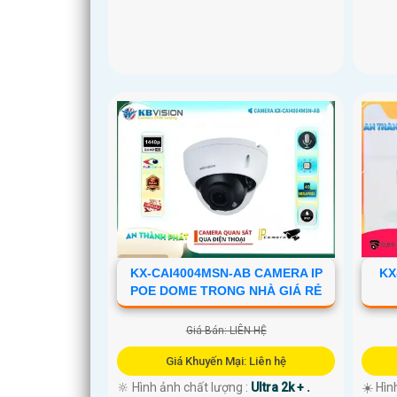
KX-CAI4004MSN-AB CAMERA IP
KX
POE DOME TRONG NHÀ GIÁ RẺ
Giá Bán: LIÊN HỆ
Giá Khuyến Mại: Liên hệ
🔆 Hình ảnh chất lượng :
Ultra 2k + .
☀️ Hìn