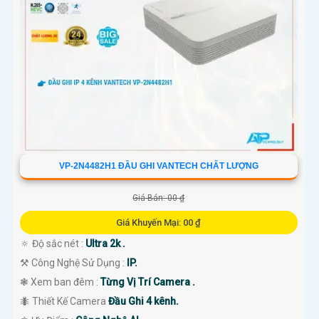
VP-2N4482H1 ĐẦU GHI VANTECH CHẤT LƯỢNG
Giá Bán: 00 ₫
Giá Khuyến Mại: 00 ₫
🔅 Độ sắc nét :
Ultra 2k .
⚒ Công Nghệ Sử Dụng :
IP.
❃ Xem ban đêm :
Từng Vị Trí Camera .
🐜 Thiết Kế Camera
Đầu Ghi 4 kênh.