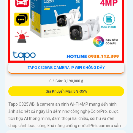
TAPO C325WB CAMERA IP WIFI KHÔNG DÂY
Giá Bán: 3,190,000 ₫
Giá Khuyến Mại: 5%-35%
Tapo C325WB là camera an ninh Wi-Fi 4MP mang đến hình
ảnh sắc nét cả ngày lẫn đêm nhờ công nghệ ColorPro. Được
tích hợp AI thông minh, đàm thoại hai chiều, còi hú và đèn
chớp cảnh báo, cùng khả năng chống nước IP66, camera sẵn
sàng bảo vệ ngôi nhà bạn trong mọi điều kiện thời tiết