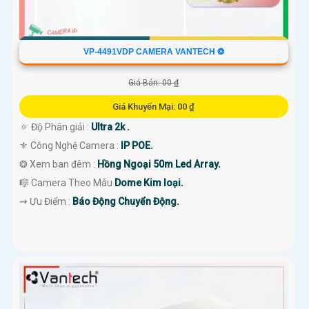
VP-4491VDP CAMERA VANTECH ❂
Giá Bán: 00 ₫
Giá Khuyến Mại: 00 ₫
🔅 Độ Phân giải :
Ultra 2k .
⚜️ Công Nghệ Camera :
IP POE.
❂ Xem ban đêm :
Hồng Ngoại 50m Led Array.
🎼️ Camera Theo Mẫu
Dome Kim loại.
️⇝ Ưu Điểm :
Báo Động Chuyển Động.