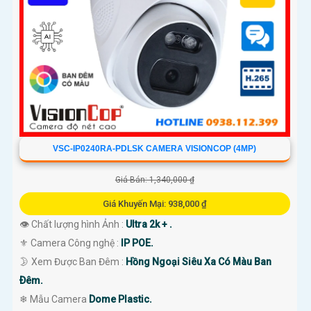
VSC-IP0240RA-PDLSK CAMERA VISIONCOP (4MP)
Giá Bán: 1,340,000 ₫
Giá Khuyến Mại: 938,000 ₫
👁 Chất lượng hình Ảnh :
Ultra 2k + .
⚜️ Camera Công nghệ :
IP POE.
🌛 Xem Được Ban Đêm :
Hồng Ngoại Siêu Xa Có Màu Ban
Ðêm.
❄ Mẫu Camera
Dome Plastic.