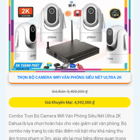
TRỌN BỘ CAMERA WIFI VĂN PHÒNG SIÊU NÉT ULTRA 2K
Giá Bán: 5,400,000 ₫
Giá Khuyến Mại: 4,392,000 ₫
Combo Trọn Bộ Camera Wifi Văn Phòng Siêu Nét Ultra 2K
Dahua là lựa chọn hoàn hảo cho việc giám sát văn phòng. Bộ
combo này trang bị các Đặc điểm nổi bật như khả năng thu
âm trong phạm vi 3m, giúp ghi lại mọi tiếng động quan trọng