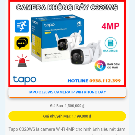
TAPO C320WS CAMERA IP WIFI KHÔNG DÂY
Giá Bán: 1,500,000 ₫
Giá Khuyến Mại: 1,199,000 ₫
Tapo C320WS là camera Wi-Fi 4MP cho hình ảnh siêu nét đàm