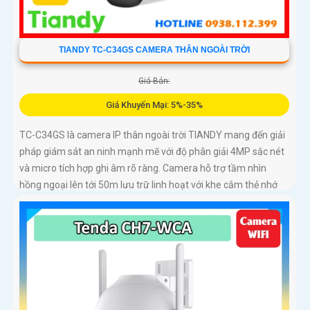
TIANDY TC-C34GS CAMERA THÂN NGOÀI TRỜI
Giá Bán:
Giá Khuyến Mại: 5%-35%
TC-C34GS là camera IP thân ngoài trời TIANDY mang đến giải
pháp giám sát an ninh mạnh mẽ với độ phân giải 4MP sắc nét
và micro tích hợp ghi âm rõ ràng. Camera hỗ trợ tầm nhìn
hồng ngoại lên tới 50m lưu trữ linh hoạt với khe cắm thẻ nhớ
lên đến 512GB và dễ dàng lắp đặt nhờ công nghệ POE