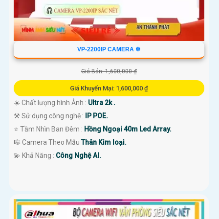
VP-2200IP CAMERA ❇
Giá Bán: 1,600,000 ₫
Giá Khuyến Mại: 1,600,000 ₫
☀️ Chất lượng hình Ảnh :
Ultra 2k .
⚒ Sử dụng công nghệ :
IP POE.
⭐ Tầm Nhìn Ban Đêm :
Hồng Ngoại 40m Led Array.
🎼️ Camera Theo Mẫu
Thân Kim loại.
️💫 Khả Năng :
Công Nghệ AI.