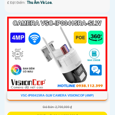
️₤ Đặt Điểm :
Thu Âm Và Loa.
VSC-IP00415RA-SLW CAMERA VISIONCOP (4MP)
Giá Bán: 2,700,000 ₫