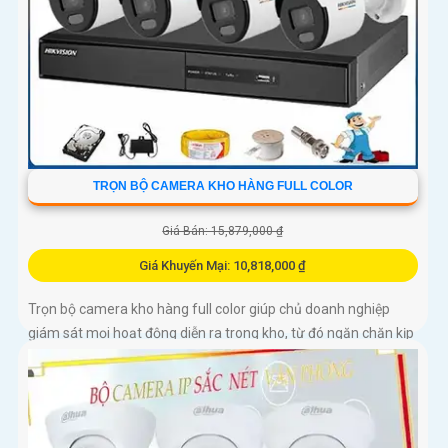
TRỌN BỘ CAMERA KHO HÀNG FULL COLOR
Giá Bán: 15,879,000 ₫
Giá Khuyến Mại: 10,818,000 ₫
Trọn bộ camera kho hàng full color giúp chủ doanh nghiệp
giám sát mọi hoạt động diễn ra trong kho, từ đó ngăn chặn kịp
thời các hành vi trộm cắp, phá hoại tài sản.