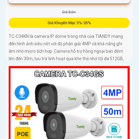
Giá Bán:
Giá Khuyến Mại: 5%-35%
TC-C34KN là camera IP dome trong nhà của TIANDY mang
đến hình ảnh siêu nét với độ phân giải 4MP và khả năng ghi
âm nhờ micro tích hợp. Camera hỗ trợ hồng ngoại ban đêm
lên đến 30m, lưu trữ linh hoạt qua khe thẻ nhớ tối đa 512GB,
đáp ứng nhu cầu giám sát 24/7