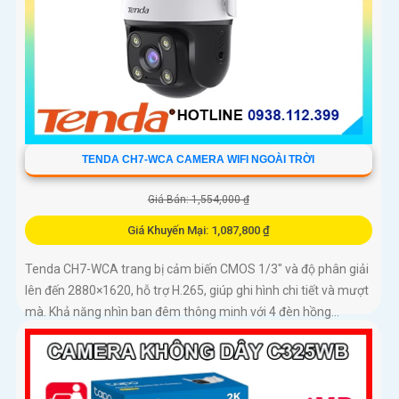
TENDA CH7-WCA CAMERA WIFI NGOÀI TRỜI
Giá Bán: 1,554,000 ₫
Giá Khuyến Mại: 1,087,800 ₫
Tenda CH7-WCA trang bị cảm biến CMOS 1/3" và độ phân giải
lên đến 2880×1620, hỗ trợ H.265, giúp ghi hình chi tiết và mượt
mà. Khả năng nhìn ban đêm thông minh với 4 đèn hồng...