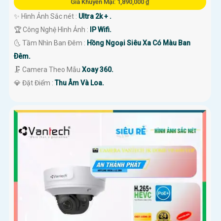
Giá Khuyến Mại: 1,890,000 ₫
✨ Hình Ảnh Sắc nét :
Ultra 2k + .
🏆 Công Nghệ Hình Ảnh :
IP Wifi.
🌜 Tầm Nhìn Ban Đêm :
Hồng Ngoại Siêu Xa Có Màu Ban
Ðêm.
🗜️ Camera Theo Mẫu
Xoay 360.
️💎 Đặt Điểm :
Thu Âm Và Loa.