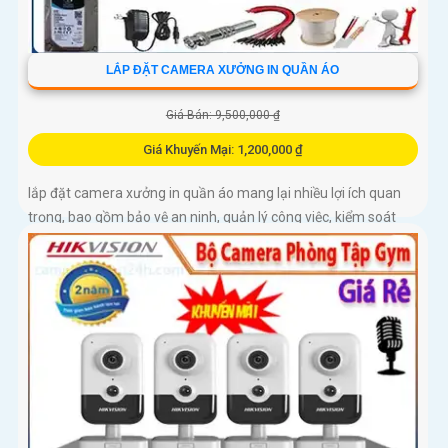
LẮP ĐẶT CAMERA XƯỞNG IN QUẦN ÁO
Giá Bán: 9,500,000 ₫
Giá Khuyến Mại: 1,200,000 ₫
lắp đặt camera xưởng in quần áo mang lại nhiều lợi ích quan
trọng, bao gồm bảo vệ an ninh, quản lý công việc, kiểm soát
chất lượng sản phẩm, bảo vệ nhân viên. Điều này giúp cải...