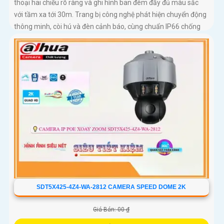
thoại hai chiều rõ ràng và ghi hình ban đêm đầy đủ màu sắc
với tầm xa tới 30m. Trang bị công nghệ phát hiện chuyển động
thông minh, còi hú và đèn cảnh báo, cùng chuẩn IP66 chống
nước bụi mạnh mẽ, camera C320WS đảm bảo an ninh vững
chắc trong mọi điều kiện thời tiết độ bền cao và mức giá cực kỳ
ưu đãi
SDT5X425-4Z4-WA-2812 CAMERA SPEED DOME 2K
Giá Bán: 00 ₫