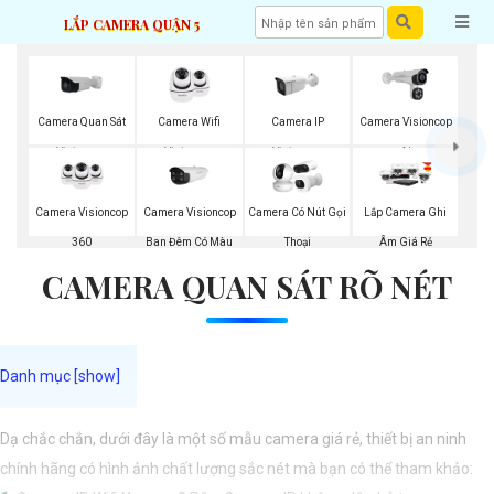
LẮP CAMERA QUẬN 5
Camera Quan Sát
Camera Wifi
Camera IP
Camera Visioncop
Visioncop
Visioncop
Visioncop
Al
Camera Visioncop
Camera Visioncop
Camera Có Nút Gọi
Lắp Camera Ghi
360
Ban Đêm Có Màu
Thoại
Âm Giá Rẻ
CAMERA QUAN SÁT RÕ NÉT
Dạ chắc chắn, dưới đây là một số mẫu camera giá rẻ, thiết bị an ninh
chính hãng có hình ảnh chất lượng sắc nét mà bạn có thể tham khảo: