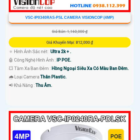
VSC-IP0340RAS-PSL CAMERA VISIONCOP (4MP)
Giá Bán: 1,160,000 ₫
Giá Khuyến Mại: 812,000 ₫
🔅 Hình Ảnh Sắc nét :
Ultra 2k + .
🤖️ Công Nghệ Hình Ảnh :
IP POE.
💥 Tầm Xa Ban Đêm :
Hồng Ngoại Siêu Xa Có Màu Ban Ðêm.
🌧️ Loại Camera
Thân Plastic.
️📢 Khả Năng :
Thu Âm.