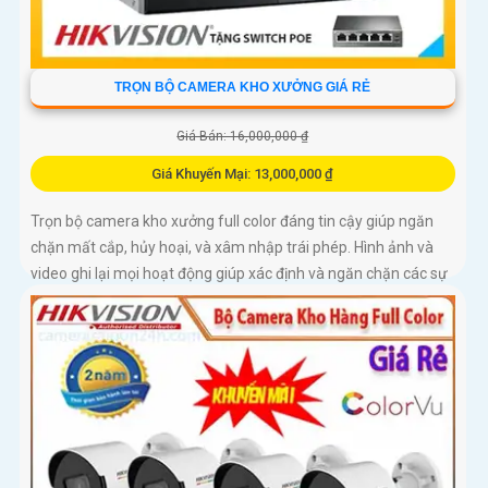
TRỌN BỘ CAMERA KHO XƯỞNG GIÁ RẺ
Giá Bán: 16,000,000 ₫
Giá Khuyến Mại: 13,000,000 ₫
Trọn bộ camera kho xưởng full color đáng tin cậy giúp ngăn
chặn mất cắp, hủy hoại, và xâm nhập trái phép. Hình ảnh và
video ghi lại mọi hoạt động giúp xác định và ngăn chặn các sự
cố an ninh một cách kịp thời