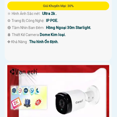
Giá Khuyến Mại: 30%
🔆 Hình Ảnh Sắc nét :
Ultra 2k .
⚙ Trang Bị Công Nghệ :
IP POE.
🔴 Tầm Nhìn Ban Đêm :
Hồng Ngoại 30m Starlight.
🐜 Thiết Kế Camera
Dome Kim loại.
️✤ Khả Năng :
Thu hình Ổn Định.