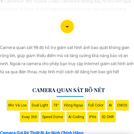
1:
Camera IP Wifi Yoosee 3 Râu: Camera IP không dây, hỗ trợ xem qua
điện thoại di động, có chất lượng hình ảnh sắc nét, giá cả phải chăng.
🎬
2:
Camera Vantech VP-C2112CP: Camera dạng dome, chất lượng
Full HD, hỗ trợ xoay 360 độ, phù hợp cho việc lắp đặt trong nhà hoặc
ngoài trời.
🌈
3:
Camera Hikvision DS-2CE56C0T-IRP: Camera thân hồng ngoại,
Camera quan sát 98 độ hỗ trợ giám sát hình ảnh bao quát không gian
chất lượng 1MP, có khả năng quan sát ban đêm tốt, sắc nét.
rộng lớn, giúp giảm thiểu điểm mù và tăng cường khả năng bảo vệ an
🔖
4:
Camera Dahua HAC-HDBW1200RP-Z: Camera dome chất lượng
ninh. Ngoài ra camera cho phép bạn truy cập Internet giám sát hình ảnh
2MP, hỗ trợ các tính năng như chống ngược sáng, chống nước.
từ xa qua điện thoại, máy tính một cách dễ dàng hơn bao giờ hết
Nhớ kiểm tra kỹ thông số kỹ thuật cũng như nguồn gốc xuất xứ của sản
phẩm trước khi mua nhé để
Hoàn toàn tin cậy
là sản phẩm chính hãng
CAMERA QUAN SÁT RÕ NÉT
và đáng tin cậy.
Mic Và Loa
Dual Light
78°
Hồng Ngoại
Full Color
AI
CMOS
Xoay 360
Speed Dome
AI Coding
IP66
3D DNR
Camera Giá Rẻ Thiết Bị An Ninh Chính Hãng