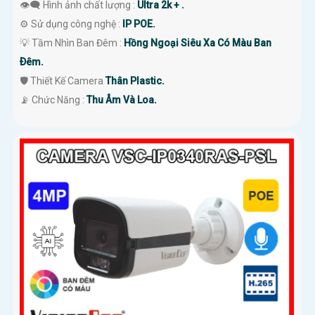
👁️‍🗨 Hình ảnh chất lượng :
Ultra 2k + .
⚙ Sử dụng công nghệ :
IP POE.
💡 Tầm Nhìn Ban Đêm :
Hồng Ngoại Siêu Xa Có Màu Ban
Ðêm.
🛡 Thiết Kế Camera
Thân Plastic.
️📡 Chức Năng :
Thu Âm Và Loa.