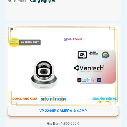
️♚ Ưu Điểm :
Công Nghệ AI.
VP-2244IP CAMERA ✲ 4.0MP
Giá Bán: 1,300,000 ₫