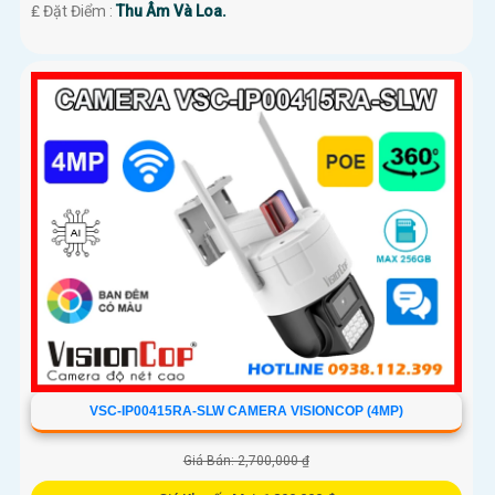
️₤ Đặt Điểm :
Thu Âm Và Loa.
VSC-IP00415RA-SLW CAMERA VISIONCOP (4MP)
Giá Bán: 2,700,000 ₫