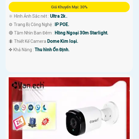
Giá Khuyến Mại: 30%
🔆 Hình Ảnh Sắc nét :
Ultra 2k .
⚙ Trang Bị Công Nghệ :
IP POE.
🔴 Tầm Nhìn Ban Đêm :
Hồng Ngoại 30m Starlight.
🐜 Thiết Kế Camera
Dome Kim loại.
️✤ Khả Năng :
Thu hình Ổn Định.