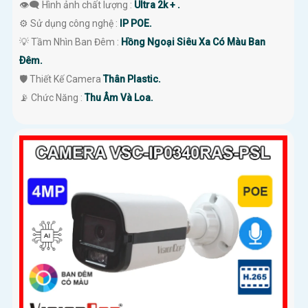
👁️‍🗨 Hình ảnh chất lượng :
Ultra 2k + .
⚙ Sử dụng công nghệ :
IP POE.
💡 Tầm Nhìn Ban Đêm :
Hồng Ngoại Siêu Xa Có Màu Ban
Ðêm.
🛡 Thiết Kế Camera
Thân Plastic.
️📡 Chức Năng :
Thu Âm Và Loa.