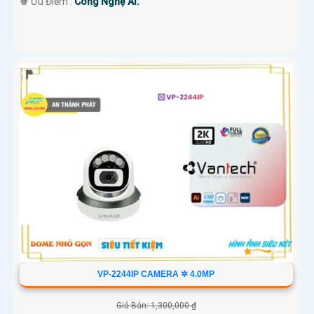
️♚ Ưu Điểm :
Công Nghệ AI.
VP-2244IP CAMERA ✲ 4.0MP
Giá Bán: 1,300,000 ₫