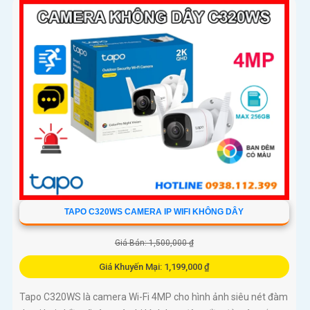
TAPO C320WS CAMERA IP WIFI KHÔNG DÂY
Giá Bán: 1,500,000 ₫
Giá Khuyến Mại: 1,199,000 ₫
Tapo C320WS là camera Wi-Fi 4MP cho hình ảnh siêu nét đàm