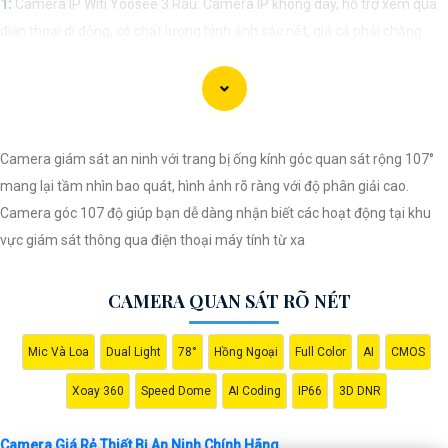
1:
Camera IP Wifi Yoosee 3 Râu: Camera IP không dây, hỗ trợ xem qua
điện thoại di động, có chất lượng hình ảnh sắc nét, giá cả phải chăng.
🎬
2:
Camera Vantech VP-C2112CP: Camera dạng dome, chất lượng
Full HD, hỗ trợ xoay 360 độ, phù hợp cho việc lắp đặt trong nhà hoặc
ngoài trời.
🌈
3:
Camera Hikvision DS-2CE56C0T-IRP: Camera thân hồng ngoại,
Camera giám sát an ninh với trang bị ống kính góc quan sát rộng 107°
chất lượng 1MP, có khả năng quan sát ban đêm tốt, sắc nét.
mang lại tầm nhìn bao quát, hình ảnh rõ ràng với độ phân giải cao.
🔖
4:
Camera Dahua HAC-HDBW1200RP-Z: Camera dome chất lượng
Camera góc 107 độ giúp bạn dễ dàng nhận biết các hoạt động tại khu
2MP, hỗ trợ các tính năng như chống ngược sáng, chống nước.
vực giám sát thông qua điện thoại máy tính từ xa
Nhớ kiểm tra kỹ thông số kỹ thuật cũng như nguồn gốc xuất xứ của sản
phẩm trước khi mua nhé để
Hoàn toàn tin cậy
là sản phẩm chính hãng
CAMERA QUAN SÁT RÕ NÉT
và đáng tin cậy.
Mic Và Loa
Dual Light
78°
Hồng Ngoại
Full Color
AI
CMOS
Xoay 360
Speed Dome
AI Coding
IP66
3D DNR
Camera Giá Rẻ Thiết Bị An Ninh Chính Hãng