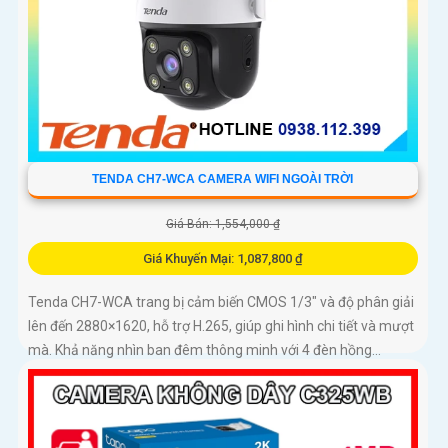
TENDA CH7-WCA CAMERA WIFI NGOÀI TRỜI
Giá Bán: 1,554,000 ₫
Giá Khuyến Mại: 1,087,800 ₫
Tenda CH7-WCA trang bị cảm biến CMOS 1/3" và độ phân giải
lên đến 2880×1620, hỗ trợ H.265, giúp ghi hình chi tiết và mượt
mà. Khả năng nhìn ban đêm thông minh với 4 đèn hồng...