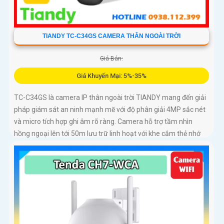
TIANDY TC-C34GS CAMERA THÂN NGOÀI TRỜI
Giá Bán:
Giá Khuyến Mại: 5%-35%
TC-C34GS là camera IP thân ngoài trời TIANDY mang đến giải
pháp giám sát an ninh mạnh mẽ với độ phân giải 4MP sắc nét
và micro tích hợp ghi âm rõ ràng. Camera hỗ trợ tầm nhìn
hồng ngoại lên tới 50m lưu trữ linh hoạt với khe cắm thẻ nhớ
lên đến 512GB và dễ dàng lắp đặt nhờ công nghệ POE