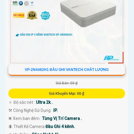
VP-2N4482H1 ĐẦU GHI VANTECH CHẤT LƯỢNG
Giá Bán: 00 ₫
Giá Khuyến Mại: 00 ₫
🔅 Độ sắc nét :
Ultra 2k .
⚒ Công Nghệ Sử Dụng :
IP.
❃ Xem ban đêm :
Từng Vị Trí Camera .
🐜 Thiết Kế Camera
Đầu Ghi 4 kênh.