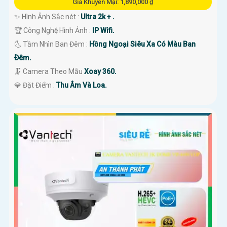
Giá Khuyến Mại: 1,890,000 ₫
✨ Hình Ảnh Sắc nét :
Ultra 2k + .
🏆 Công Nghệ Hình Ảnh :
IP Wifi.
🌜 Tầm Nhìn Ban Đêm :
Hồng Ngoại Siêu Xa Có Màu Ban
Ðêm.
🗜️ Camera Theo Mẫu
Xoay 360.
️💎 Đặt Điểm :
Thu Âm Và Loa.