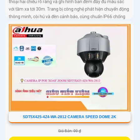
thoại hai chiều rõ ràng và ghi hình ban đêm đầy đủ màu sắc
với tầm xa tới 30m. Trang bị công nghệ phát hiện chuyển động
thông minh, còi hú và đèn cảnh báo, cùng chuẩn IP66 chống
nước bụi mạnh mẽ, camera C320WS đảm bảo an ninh vững
chắc trong mọi điều kiện thời tiết độ bền cao và mức giá cực kỳ
ưu đãi
SDT5X425-4Z4-WA-2812 CAMERA SPEED DOME 2K
Giá Bán: 00 ₫