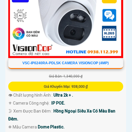
VSC-IP0240RA-PDLSK CAMERA VISIONCOP (4MP)
Giá Bán: 1,340,000 ₫
Giá Khuyến Mại: 938,000 ₫
👁 Chất lượng hình Ảnh :
Ultra 2k + .
⚜️ Camera Công nghệ :
IP POE.
🌛 Xem Được Ban Đêm :
Hồng Ngoại Siêu Xa Có Màu Ban
Ðêm.
❄ Mẫu Camera
Dome Plastic.