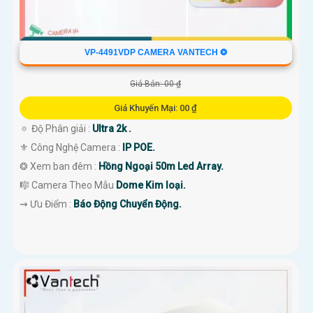
VP-4491VDP CAMERA VANTECH ❂
Giá Bán: 00 ₫
Giá Khuyến Mại: 00 ₫
🔅 Độ Phân giải :
Ultra 2k .
⚜️ Công Nghệ Camera :
IP POE.
❂ Xem ban đêm :
Hồng Ngoại 50m Led Array.
🎼️ Camera Theo Mẫu
Dome Kim loại.
️⇝ Ưu Điểm :
Báo Động Chuyển Động.