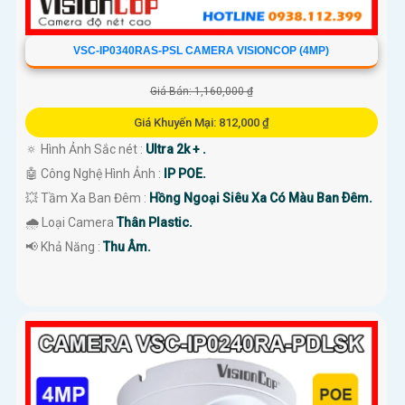
VSC-IP0340RAS-PSL CAMERA VISIONCOP (4MP)
Giá Bán: 1,160,000 ₫
Giá Khuyến Mại: 812,000 ₫
🔅 Hình Ảnh Sắc nét :
Ultra 2k + .
🤖️ Công Nghệ Hình Ảnh :
IP POE.
💥 Tầm Xa Ban Đêm :
Hồng Ngoại Siêu Xa Có Màu Ban Ðêm.
🌧️ Loại Camera
Thân Plastic.
️📢 Khả Năng :
Thu Âm.