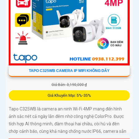
TAPO C325WB CAMERA IP WIFI KHÔNG DÂY
Giá Bán: 3,190,000 ₫
Giá Khuyến Mại: 5%-35%
Tapo C325WB là camera an ninh Wi-Fi 4MP mang đến hình
ảnh sắc nét cả ngày lẫn đêm nhờ công nghệ ColorPro. Được
tích hợp AI thông minh, đàm thoại hai chiều, còi hú và đèn
chớp cảnh báo, cùng khả năng chống nước IP66, camera sẵn
sàng bảo vệ ngôi nhà bạn trong mọi điều kiện thời tiết