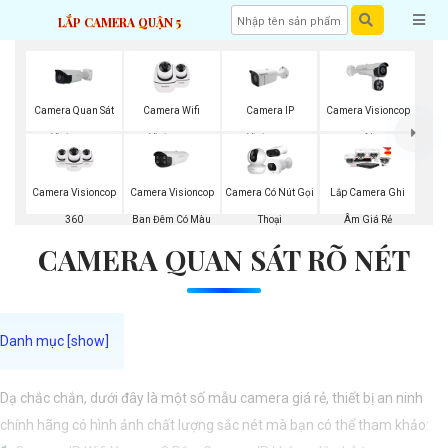
LẮP CAMERA QUẬN 5
Camera Quan Sát
Camera Wifi
Camera IP
Camera Visioncop
Visioncop
Visioncop
Visioncop
Al
Camera Visioncop
Camera Visioncop
Camera Có Nút Gọi
Lắp Camera Ghi
360
Ban Đêm Có Màu
Thoại
Âm Giá Rẻ
CAMERA QUAN SÁT RÕ NÉT
Dạ chắc chắn, dưới đây là một số mẫu camera giá rẻ, thiết bị an ninh
chính hãng có hình ảnh chất lượng sắc nét mà bạn có thể tham khảo: