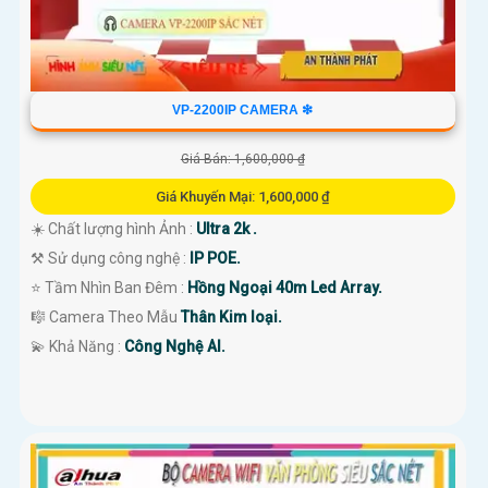
VP-2200IP CAMERA ❇
Giá Bán: 1,600,000 ₫
Giá Khuyến Mại: 1,600,000 ₫
☀️ Chất lượng hình Ảnh :
Ultra 2k .
⚒ Sử dụng công nghệ :
IP POE.
⭐ Tầm Nhìn Ban Đêm :
Hồng Ngoại 40m Led Array.
🎼️ Camera Theo Mẫu
Thân Kim loại.
️💫 Khả Năng :
Công Nghệ AI.