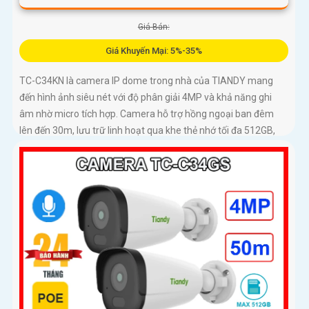
Giá Bán:
Giá Khuyến Mại: 5%-35%
TC-C34KN là camera IP dome trong nhà của TIANDY mang
đến hình ảnh siêu nét với độ phân giải 4MP và khả năng ghi
âm nhờ micro tích hợp. Camera hỗ trợ hồng ngoại ban đêm
lên đến 30m, lưu trữ linh hoạt qua khe thẻ nhớ tối đa 512GB,
đáp ứng nhu cầu giám sát 24/7