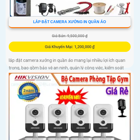
LẮP ĐẶT CAMERA XƯỞNG IN QUẦN ÁO
Giá Bán: 9,500,000 ₫
Giá Khuyến Mại: 1,200,000 ₫
lắp đặt camera xưởng in quần áo mang lại nhiều lợi ích quan
trọng, bao gồm bảo vệ an ninh, quản lý công việc, kiểm soát
chất lượng sản phẩm, bảo vệ nhân viên. Điều này giúp cải...