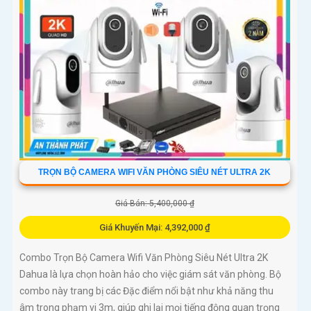
TRỌN BỘ CAMERA WIFI VĂN PHÒNG SIÊU NÉT ULTRA 2K
Giá Bán: 5,400,000 ₫
Giá Khuyến Mại: 4,392,000 ₫
Combo Trọn Bộ Camera Wifi Văn Phòng Siêu Nét Ultra 2K
Dahua là lựa chọn hoàn hảo cho việc giám sát văn phòng. Bộ
combo này trang bị các Đặc điểm nổi bật như khả năng thu
âm trong phạm vi 3m, giúp ghi lại mọi tiếng động quan trọng