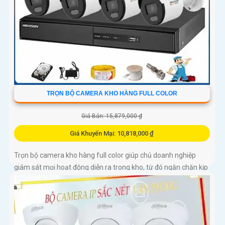
TRỌN BỘ CAMERA KHO HÀNG FULL COLOR
Giá Bán: 15,879,000 ₫
Giá Khuyến Mại: 10,818,000 ₫
Trọn bộ camera kho hàng full color giúp chủ doanh nghiệp
giám sát mọi hoạt động diễn ra trong kho, từ đó ngăn chặn kịp
thời các hành vi trộm cắp, phá hoại tài sản.