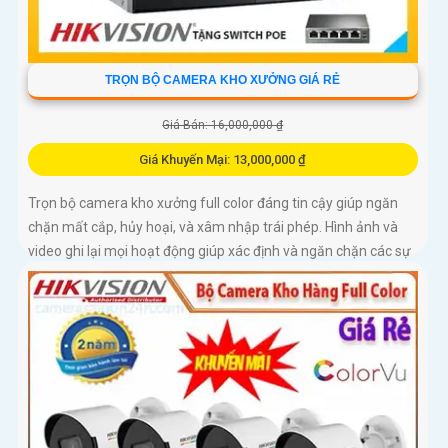
TRỌN BỘ CAMERA KHO XƯỞNG GIÁ RẺ
Giá Bán: 16,000,000 ₫
Giá Khuyến Mại: 13,000,000 ₫
Trọn bộ camera kho xưởng full color đáng tin cậy giúp ngăn
chặn mất cắp, hủy hoại, và xâm nhập trái phép. Hình ảnh và
video ghi lại mọi hoạt động giúp xác định và ngăn chặn các sự
cố an ninh một cách kịp thời