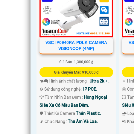
VSC-IP0940RA-PDLK CAMERA
VS
VISIONCOP (4MP)
Giá Bán: 1,300,000 ₫
'
Giá Khuyến Mại: 910,000 ₫
👁️‍🗨 Hình ảnh chất lượng :
Ultra 2k + .
🔅 Hìn
⚙ Sử dụng công nghệ :
IP POE.
🤖️ Cô
💡 Tầm Nhìn Ban Đêm :
Hồng Ngoại
💥 Tầ
Siêu Xa Có Màu Ban Ðêm.
Siêu 
🛡 Thiết Kế Camera
Thân Plastic.
🌧️ L
️📡 Chức Năng :
Thu Âm Và Loa.
️📢 Kh