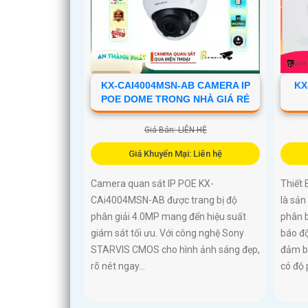
KX-CAI4004MSN-AB CAMERA IP
KX
POE DOME TRONG NHÀ GIÁ RẺ
Giá Bán: LIÊN HỆ
Giá Khuyến Mại: Liên hệ
Camera quan sát IP POE KX-
Thiết
CAi4004MSN-AB được trang bị độ
là sả
phân giải 4.0MP mang đến hiệu suất
phân b
giám sát tối ưu. Với công nghệ Sony
báo độ
STARVIS CMOS cho hình ảnh sáng đẹp,
đảm b
rõ nét ngay...
có độ 