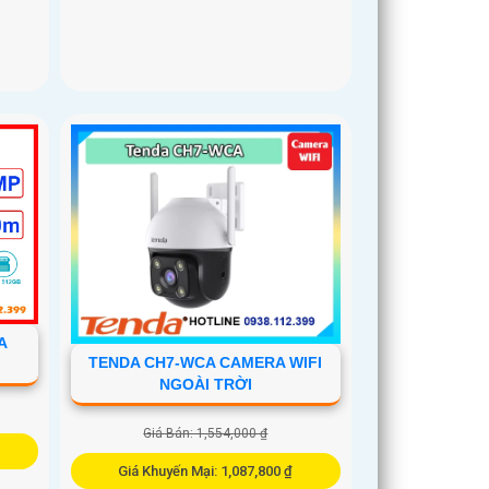
A
TENDA CH7-WCA CAMERA WIFI
NGOÀI TRỜI
Giá Bán: 1,554,000 ₫
Giá Khuyến Mại: 1,087,800 ₫