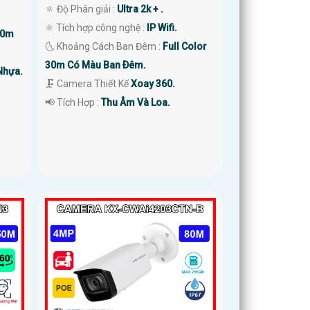
🔅 Độ Phân giải :
Ultra 2k + .
⚛️ Tích hợp công nghệ :
IP Wifi.
50m
🌜 Khoảng Cách Ban Đêm :
Full Color
30m Có Màu Ban Ðêm.
Nhựa.
🗜️ Camera Thiết Kế
Xoay 360.
️📢 Tích Hợp :
Thu Âm Và Loa.