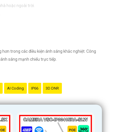
hà hoặc ngoài trời.
.
nước.
 chính hãng và đáng tin cậy.
 hơn trong các điều kiện ánh sáng khắc nghiệt. Công
 ánh sáng mạnh chiếu trực tiếp.
AI Coding
IP66
3D DNR