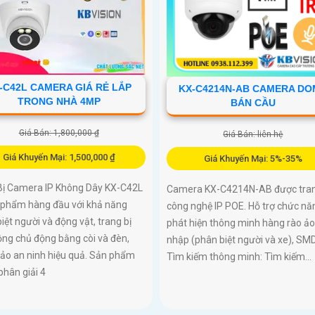
-C42L CAMERA GIÁ RẺ LẮP
KX-C4214N-AB CAMERA DO
TRONG NHÀ 4MP
BÁN CẦU
Giá Bán: 1,800,000 ₫
Giá Bán: liên hệ
Giá Khuyến Mại: 1,500,000 ₫
Giá Khuyến Mại: 5%-35%
 Bị Camera IP Không Dây KX-C42L
Camera KX-C4214N-AB được tran
n phẩm hàng đầu với khả năng
công nghệ IP POE. Hỗ trợ chức nă
iệt người và động vật, trang bị
phát hiện thông minh hàng rào ả
ng chủ động bằng còi và đèn,
nhập (phân biệt người và xe), SMD
ảo an ninh hiệu quả. Sản phẩm
Tìm kiếm thông minh: Tìm kiếm...
phân giải 4