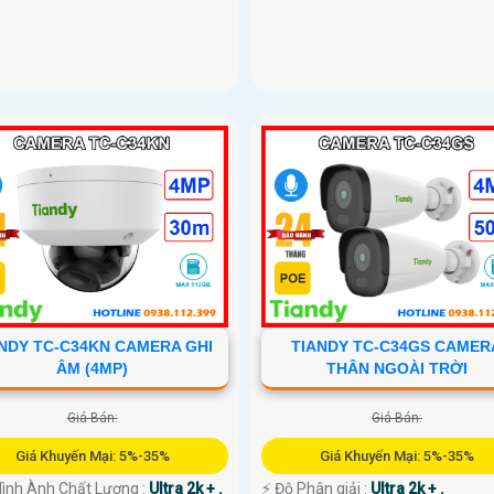
NDY TC-C34KN CAMERA GHI
TIANDY TC-C34GS CAMER
ÂM (4MP)
THÂN NGOÀI TRỜI
Giá Bán:
Giá Bán:
Giá Khuyến Mại: 5%-35%
Giá Khuyến Mại: 5%-35%
 Hình Ành Chất Lượng :
Ultra 2k + .
️⚡ Độ Phân giải :
Ultra 2k + .