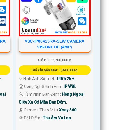
ERA
VSC-IP00415RA-SLW CAMERA
VISIONCOP (4MP)
Giá Bán: 2,700,000 ₫
Giá Khuyến Mại: 1,890,000 ₫
 .
✨ Hình Ảnh Sắc nét :
Ultra 2k + .
🏆 Công Nghệ Hình Ảnh :
IP Wifi.
oại
🌜 Tầm Nhìn Ban Đêm :
Hồng Ngoại
Siêu Xa Có Màu Ban Ðêm.
🗜️ Camera Theo Mẫu
Xoay 360.
️💎 Đặt Điểm :
Thu Âm Và Loa.