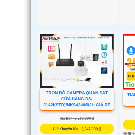
TRỌN BỘ CAMERA QUAN SÁT
TIA
CỬA HÀNG DS-
J142I(STD)/NKS424W02H GIÁ RẺ
Giá Bán: 3,210,000 ₫
Giá Khuyến Mại: 2,247,000 ₫
👁️‍🗨