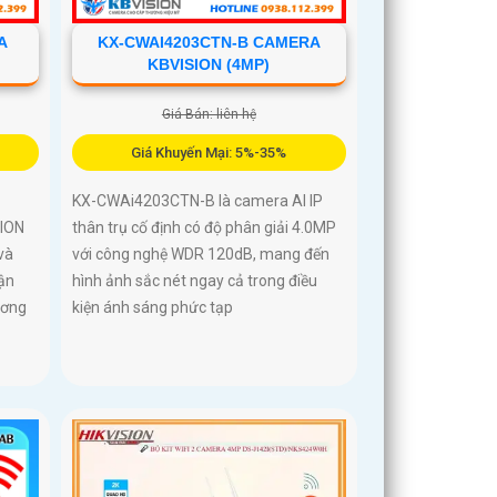
A
KX-CWAI4203CTN-B CAMERA
KBVISION (4MP)
Giá Bán: liên hệ
Giá Khuyến Mại: 5%-35%
KX-CWAi4203CTN-B là camera AI IP
ION
thân trụ cố định có độ phân giải 4.0MP
và
với công nghệ WDR 120dB, mang đến
ận
hình ảnh sắc nét ngay cả trong điều
ương
kiện ánh sáng phức tạp