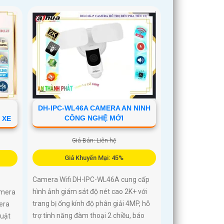
DH-IPC-WL46A CAMERA AN NINH
CÔNG NGHỆ MỚI
 XE
Giá Bán: Liên hệ
Giá Khuyến Mại: 45%
Camera Wifi DH-IPC-WL46A cung cấp
hình ảnh giám sát độ nét cao 2K+ với
amera
trang bị ống kính độ phân giải 4MP, hỗ
era
trợ tính năng đàm thoại 2 chiều, báo
huật