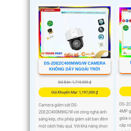
DS-2DE2C400MWG/W CAMERA
KHÔNG DÂY NGOÀI TRỜI
Giá Bán: 1,710,000 ₫
Giá Khuyến Mại: 1,197,000 ₫
DS-2C
Camera giám sát DS-
4MP gh
2DE2C400MWG/W với công nghệ ánh
giữa 
sáng kép, cho phép giám sát ban đêm
cấp vớ
một cách hiệu quả. Với khả năng chọn