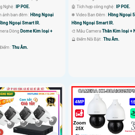
g Nghệ :
IP POE.
🤖️ Tích hợp công nghệ :
IP POE.
nh ảnh ban đêm :
Hồng Ngoại
❃ Video Ban Đêm :
Hồng Ngoại 
ồng Ngoại Smart IR.
Hồng Ngoại Smart IR.
mera Dòng
Dome Kim loại +
🎨 Mẫu Camera
Thân Kim loại + 
️🔮 Điểm Nỗi Bật :
Thu Âm.
 Điểm :
Thu Âm.