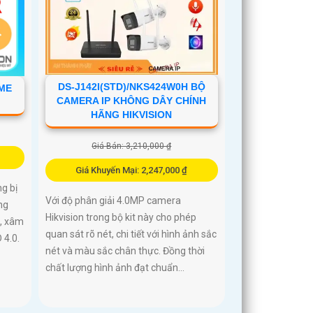
DS-J142I(STD)/NKS424W0H BỘ
ME
CAMERA IP KHÔNG DÂY CHÍNH
HÃNG HIKVISION
Giá Bán: 3,210,000 ₫
Giá Khuyến Mại: 2,247,000 ₫
g bị
Với độ phân giải 4.0MP camera
ng
Hikvision trong bộ kit này cho phép
o, xâm
quan sát rõ nét, chi tiết với hình ảnh sắc
 4.0.
nét và màu sắc chân thực. Đồng thời
chất lượng hình ảnh đạt chuẩn...