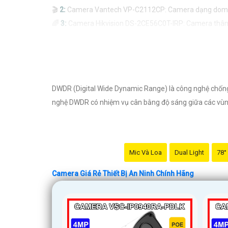
🎬
2:
Camera Vantech VP-C2112CP: Camera dạng dome, chất
🌈
3:
Camera Hikvision DS-2CE56C0T-IRP: Camera thân h
🔖
4:
Camera Dahua HAC-HDBW1200RP-Z: Camera dome ch
Nhớ kiểm tra kỹ thông số kỹ thuật cũng như nguồn gốc
DWDR (Digital Wide Dynamic Range) là công nghệ chống 
nghệ DWDR có nhiệm vụ cân bằng độ sáng giữa các vùng 
Mic Và Loa
Dual Light
78°
Camera Giá Rẻ Thiết Bị An Ninh Chính Hãng