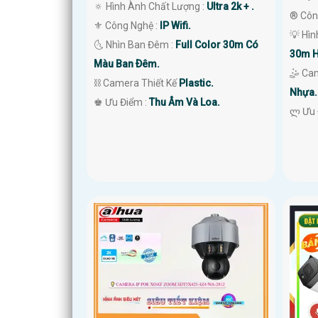
🔅 Hình Ành Chất Lượng :
Ultra 2k + .
®️ Côn
⚜️ Công Nghệ :
IP Wifi.
💡 Hì
🌜 Nhìn Ban Đêm :
Full Color 30m Có
30m H
Màu Ban Ðêm.
🤹 Ca
⛓ Camera Thiết Kế
Plastic.
Nhựa.
️♚ Ưu Điểm :
Thu Âm Và Loa.
️ლ Ưu