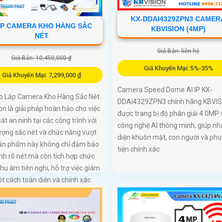
KX-DDAI4329ZPN3 CAMER
P CAMERA KHO HÀNG SẮC
KBVISION (4MP)
NÉT
Giá Bán: liên hệ
Giá Bán: 10,450,000 ₫
Giá Khuyến Mại: 5%-35%
Giá Khuyến Mại: 7,299,000 ₫
Camera Speed Dome AI IP KX-
 Lắp Camera Kho Hàng Sắc Nét
DDAi4329ZPN3 chính hãng KBVIS
on là giải pháp hoàn hảo cho việc
được trang bị độ phân giải 4.0MP 
át an ninh tại các công trình với
công nghệ AI thông minh, giúp nh
ượng sắc nét và chức năng vượt
diện khuôn mặt, con người và ph
 Sản phẩm này không chỉ đảm bảo
tiện chính xác
nh rõ nét mà còn tích hợp chức
hu âm tiên nghi, hỗ trợ việc giám
t cách toàn diện và chính xác