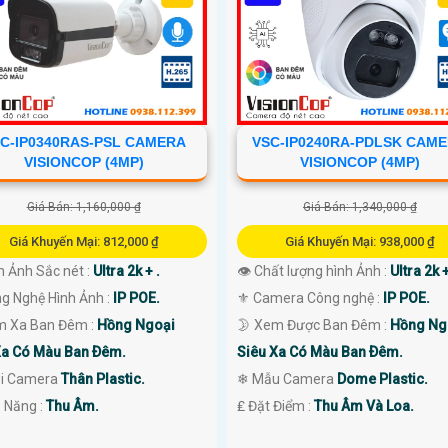
C-IP0340RAS-PSL CAMERA
VSC-IP0240RA-PDLSK CAM
VISIONCOP (4MP)
VISIONCOP (4MP)
Giá Bán: 1,160,000 ₫
Giá Bán: 1,340,000 ₫
Giá Khuyến Mại: 812,000 ₫
Giá Khuyến Mại: 938,000 ₫
h Ảnh Sắc nét :
Ultra 2k + .
👁 Chất lượng hình Ảnh :
Ultra 2k +
ng Nghệ Hình Ảnh :
IP POE.
⚜️ Camera Công nghệ :
IP POE.
m Xa Ban Đêm :
Hồng Ngoại
🌛 Xem Được Ban Đêm :
Hồng Ng
Xa Có Màu Ban Ðêm.
Siêu Xa Có Màu Ban Ðêm.
oại Camera
Thân Plastic.
❄ Mẫu Camera
Dome Plastic.
ả Năng :
Thu Âm.
️₤ Đặt Điểm :
Thu Âm Và Loa.