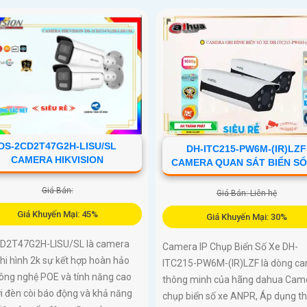
DS-2CD2T47G2H-LISU/SL
DH-ITC215-PW6M-(IR)LZF
CAMERA HIKVISION
CAMERA QUAN SÁT BIỂN SỐ
Giá Bán:
Giá Bán: Liên hệ
Giá Khuyến Mại: 45%
Giá Khuyến Mại: 30%
D2T47G2H-LISU/SL là camera
Camera IP Chụp Biển Số Xe DH-
i hình 2k sự kết hợp hoàn hảo
ITC215-PW6M-(IR)LZF là dòng c
công nghệ POE và tính năng cao
thông minh của hãng dahua Cam
i đèn còi báo động và khả năng
chụp biển số xe ANPR, Áp dụng t