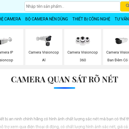
HỆ CAMERA
BỘ CAMERA NÊN DÙNG
THIẾT BỊ CÔNG NGHỆ
TƯ VẤN
amera IP
Camera Visioncop
Camera Visioncop
Camera Visi
isioncop
Al
360
Ban Đêm Có
CAMERA QUAN SÁT RÕ NÉT
iết bị an ninh chính hãng có hình ảnh chất lượng sắc nét mà bạn có thể 
 trợ xem qua điện thoại di động, có chất lượng hình ảnh sắc nét, giá cả