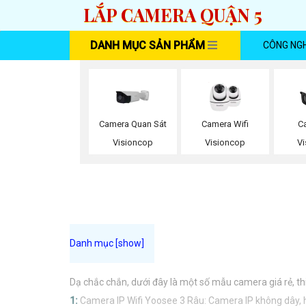
LẮP CAMERA QUẬN 5
DANH MỤC SẢN PHẨM
CÔNG NG
Camera Quan Sát
Camera Wifi
C
Visioncop
Visioncop
V
Dạ chắc chắn, dưới đây là một số mẫu camera giá rẻ, th
1:
Camera IP Wifi Yoosee 3 Râu: Camera IP không dây, hỗ