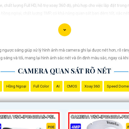
 lượng Full HD, hỗ trợ xoay 360 độ, phù hợp cho việc lắp đặt trong n
ồng ngoại, chất lượng 1MP, có khả năng quan sát ban đêm tốt, sắc nét
ất lượng 2MP, hỗ trợ các tính năng như chống ngược sáng, chống 
 xuất xứ của sản phẩm trước khi mua nhé để
Hoàn toàn tin cậy
là sản phẩm
ngược sáng giúp xử lý hình ảnh mà camera ghi lại được nét hơn, rõ ràng
sáng và tối, mang lại hình ảnh sắc nét và ổn định màu sắc, ngay cả khi
CAMERA QUAN SÁT RÕ NÉT
Hồng Ngoại
Full Color
AI
CMOS
Xoay 360
Speed Dome