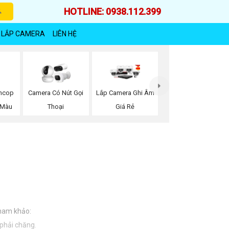
HOTLINE: 0938.112.399
 LẮP CAMERA
LIÊN HỆ
oncop
Camera Có Nút Gọi
Lắp Camera Ghi Âm
 Màu
Thoại
Giá Rẻ
tham khảo:
 phải chăng.