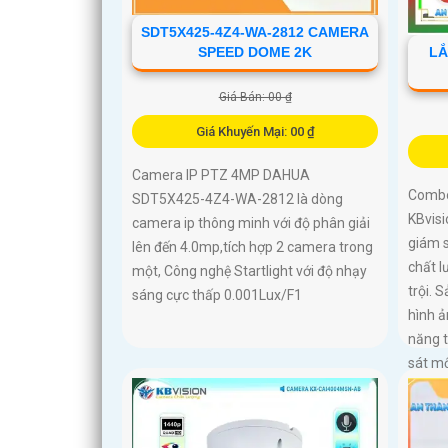
SDT5X425-4Z4-WA-2812 CAMERA
LẮ
SPEED DOME 2K
Giá Bán: 00 ₫
Giá Khuyến Mại: 00 ₫
Camera IP PTZ 4MP DAHUA
Combo
SDT5X425-4Z4-WA-2812 là dòng
KBvisi
camera ip thông minh với độ phân giải
giám s
lên đến 4.0mp,tích hợp 2 camera trong
chất l
một, Công nghệ Startlight với độ nhạy
trội.
sáng cực thấp 0.001Lux/F1
hình ả
năng t
sát mộ
hơn