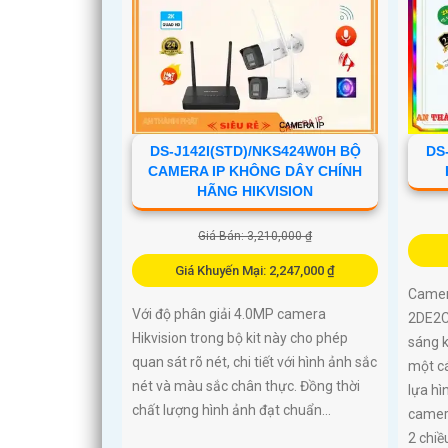
DS-J142I(STD)/NKS424W0H BỘ
DS
CAMERA IP KHÔNG DÂY CHÍNH
HÃNG HIKVISION
Giá Bán: 3,210,000 ₫
Giá Khuyến Mại: 2,247,000 ₫
Camer
Với độ phân giải 4.0MP camera
2DE2C
Hikvision trong bộ kit này cho phép
sáng 
quan sát rõ nét, chi tiết với hình ảnh sắc
một cá
nét và màu sắc chân thực. Đồng thời
lựa hì
chất lượng hình ảnh đạt chuẩn...
camera
2 chiề