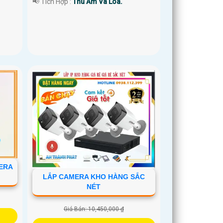
️📢 Tích Hợp :
Thu Âm Và Loa.
MERA
LẮP CAMERA KHO HÀNG SẮC
NÉT
Giá Bán: 10,450,000 ₫