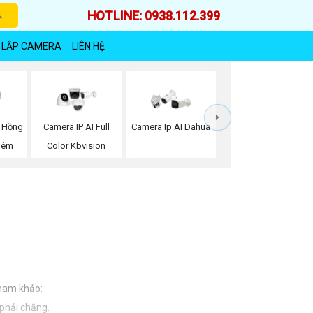
HOTLINE: 0938.112.399
 LẮP CAMERA
LIÊN HỆ
 Hồng
Camera IP AI Full
Camera Ip AI Dahua
Đêm
Color Kbvision
tham khảo:
 phải chăng.