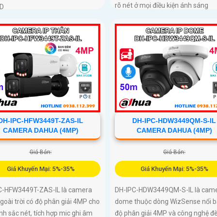
rõ nét ở mọi điều kiện ánh sáng
ID
DH-IPC-HFW3449T-ZAS-IL
DH-IPC-HDW3449QM-S-IL
CAMERA DAHUA (4MP)
CAMERA DAHUA (4MP)
Giá Bán:
Giá Bán:
Giá Khuyến Mại: 5%-35%
Giá Khuyến Mại: 5%-35%
C-HFW3449T-ZAS-IL là camera
DH-IPC-HDW3449QM-S-IL là came
goài trời có độ phân giải 4MP cho
dome thuộc dòng WizSense nổi bậ
nh sắc nét, tích hợp mic ghi âm
độ phân giải 4MP và công nghệ đ