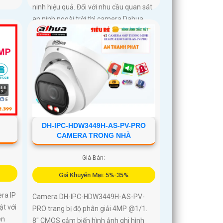
ninh hiệu quả. Đối với nhu cầu quan sát
an ninh ngoài trời thì camera Dahua
DH-IPC-WL46A chính là sự lựa chọn vô
cùng phù hợpCamera an ninh không
dây DH-IPC-WL46A là lựa chọn lý tưởng
để bảo vệ ngôi nhà hoặc văn phòng của
bạn
DH-IPC-HDW3449H-AS-PV-PRO
CAMERA TRONG NHÀ
Giá Bán:
Giá Khuyến Mại: 5%-35%
ra IP
Camera DH-IPC-HDW3449H-AS-PV-
t với
PRO trang bị độ phân giải 4MP @1/1.
èn
8" CMOS cảm biến hình ảnh ghi hình