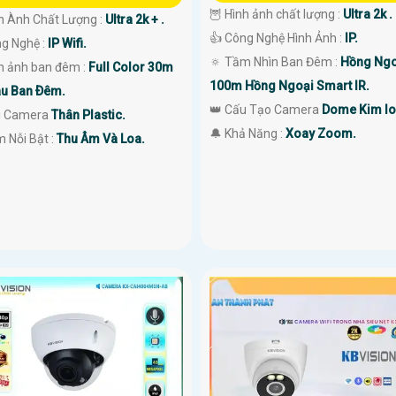
🦉 Hình ảnh chất lượng :
Ultra 2k .
nh Ành Chất Lượng :
Ultra 2k + .
👍 Công Nghệ Hình Ảnh :
IP.
ng Nghệ :
IP Wifi.
🔅 Tầm Nhìn Ban Đêm :
Hồng Ngo
nh ảnh ban đêm :
Full Color 30m
100m Hồng Ngoại Smart IR.
u Ban Ðêm.
👑 Cấu Tạo Camera
Dome Kim lo
i Camera
Thân Plastic.
️🔔 Khả Năng :
Xoay Zoom.
m Nỗi Bật :
Thu Âm Và Loa.