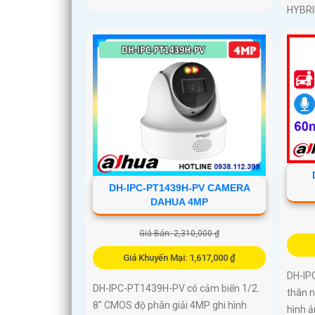
HYBR
DH-IPC-PT1439H-PV CAMERA
DAHUA 4MP
Giá Bán: 2,310,000 ₫
Giá Khuyến Mại: 1,617,000 ₫
DH-IP
DH-IPC-PT1439H-PV có cảm biến 1/2.
thân n
8″ CMOS độ phân giải 4MP ghi hình
hình ả