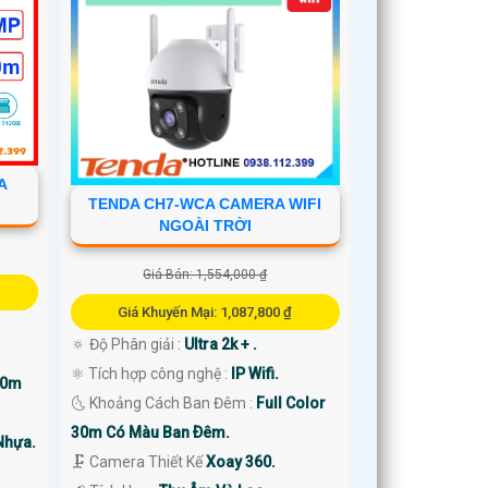
A
TENDA CH7-WCA CAMERA WIFI
NGOÀI TRỜI
Giá Bán: 1,554,000 ₫
Giá Khuyến Mại: 1,087,800 ₫
🔅 Độ Phân giải :
Ultra 2k + .
⚛️ Tích hợp công nghệ :
IP Wifi.
50m
🌜 Khoảng Cách Ban Đêm :
Full Color
30m Có Màu Ban Ðêm.
Nhựa.
🗜️ Camera Thiết Kế
Xoay 360.