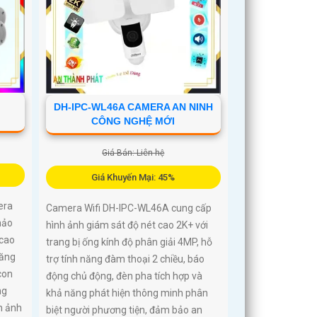
DH-IPC-WL46A CAMERA AN NINH
CÔNG NGHỆ MỚI
Giá Bán: Liên hệ
Giá Khuyến Mại: 45%
era
Camera Wifi DH-IPC-WL46A cung cấp
hảo
hình ảnh giám sát độ nét cao 2K+ với
 cao
trang bị ống kính độ phân giải 4MP, hỗ
năng
trợ tính năng đàm thoại 2 chiều, báo
con
động chủ động, đèn pha tích hợp và
ng
khả năng phát hiện thông minh phân
h ảnh
biệt người phương tiện, đảm bảo an