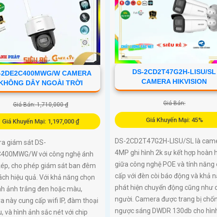
DS-2CD2T47G2H-LISU/SL
-2DE2C400MWG/W CAMERA
CAMERA HIKVISION
KHÔNG DÂY NGOÀI TRỜI
Giá Bán:
Giá Bán: 1,710,000 ₫
Giá Khuyến Mại: 45%
Giá Khuyến Mại: 1,197,000 ₫
DS-2CD2T47G2H-LISU/SL là cam
a giám sát DS-
4MP ghi hình 2k sự kết hợp hoàn 
400MWG/W với công nghệ ánh
giữa công nghệ POE và tính năng
kép, cho phép giám sát ban đêm
cấp với đèn còi báo động và khả 
ch hiệu quả. Với khả năng chọn
phát hiện chuyển động cũng như 
nh ảnh trắng đen hoặc màu,
người. Camera được trang bị chố
 này cung cấp wifi IP, đàm thoại
ngược sáng DWDR 130db cho hìn
u, và hình ảnh sắc nét với chip