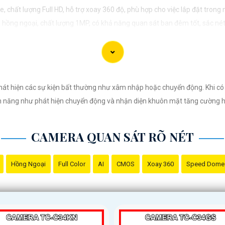
 lượng Full HD, hỗ trợ xoay 360 độ, phù hợp cho việc lắp đặt trong n
ồng ngoại, chất lượng 1MP, có khả năng quan sát ban đêm tốt, sắc nét
ất lượng 2MP, hỗ trợ các tính năng như chống ngược sáng, chống 
 xuất xứ của sản phẩm trước khi mua nhé để
Hoàn toàn tin cậy
là sản phẩm
át hiện các sự kiện bất thường như xâm nhập hoặc chuyển động. Khi có 
nh năng như phát hiện chuyển động và nhận diện khuôn mặt tăng cường hi
CAMERA QUAN SÁT RÕ NÉT
Hồng Ngoại
Full Color
AI
CMOS
Xoay 360
Speed Dome