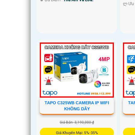
️ლ Ưu
TAPO C325WB CAMERA IP WIFI
TA
KHÔNG DÂY
Giá Bán: 3,190,000 ₫
Giá Khuyến Mại: 5%-35%