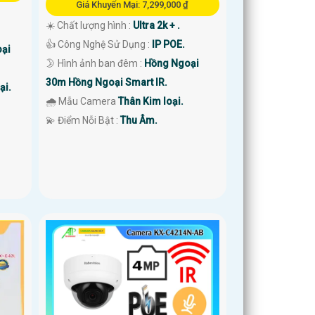
Giá Khuyến Mại: 7,299,000 ₫
☀️ Chất lượng hình :
Ultra 2k + .
👍 Công Nghệ Sử Dụng :
IP POE.
ại
🌛 Hình ảnh ban đêm :
Hồng Ngoại
30m Hồng Ngoại Smart IR.
ại.
🌧️ Mẫu Camera
Thân Kim loại.
️💫 Điểm Nỗi Bật :
Thu Âm.