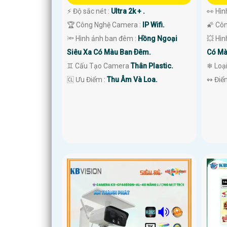
️⚡ Độ sắc nét :
Ultra 2k + .
👀 Hì
🏆 Công Nghệ Camera :
IP Wifi.
🌠 Cô
🔦 Hình ảnh ban đêm :
Hồng Ngoại
💥 Hì
Siêu Xa Có Màu Ban Ðêm.
Có Mà
♊ Cấu Tạo Camera
Thân Plastic.
❄ Loạ
️🆑 Ưu Điểm :
Thu Âm Và Loa.
️↭ Điể