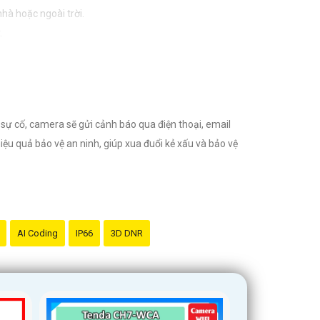
hà hoặc ngoài trời.
.
nước.
 chính hãng và đáng tin cậy.
sự cố, camera sẽ gửi cảnh báo qua điện thoại, email
ệu quả bảo vệ an ninh, giúp xua đuổi kẻ xấu và bảo vệ
AI Coding
IP66
3D DNR