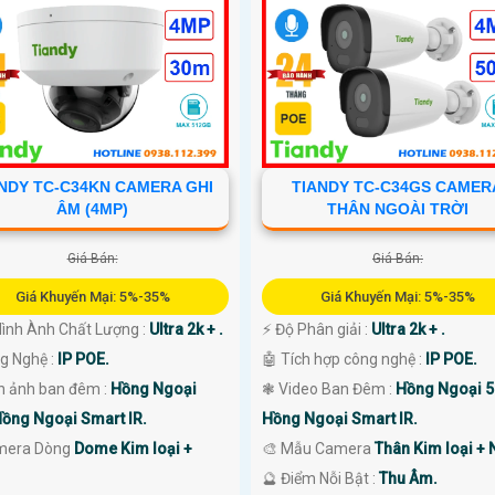
NDY TC-C34KN CAMERA GHI
TIANDY TC-C34GS CAMER
ÂM (4MP)
THÂN NGOÀI TRỜI
Giá Bán:
Giá Bán:
Giá Khuyến Mại: 5%-35%
Giá Khuyến Mại: 5%-35%
 Hình Ành Chất Lượng :
Ultra 2k + .
️⚡ Độ Phân giải :
Ultra 2k + .
g Nghệ :
IP POE.
🤖️ Tích hợp công nghệ :
IP POE.
nh ảnh ban đêm :
Hồng Ngoại
❃ Video Ban Đêm :
Hồng Ngoại 
ồng Ngoại Smart IR.
Hồng Ngoại Smart IR.
mera Dòng
Dome Kim loại +
🎨 Mẫu Camera
Thân Kim loại + 
️🔮 Điểm Nỗi Bật :
Thu Âm.