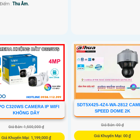
 Điểm :
Thu Âm.
SDT5X425-4Z4-WA-2812 CA
PO C320WS CAMERA IP WIFI
SPEED DOME 2K
KHÔNG DÂY
Giá Bán: 00 ₫
Giá Bán: 1,500,000 ₫
Giá Khuyến Mại: 00 ₫
Giá Khuyến Mại: 1,199,000 ₫