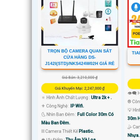
TRỌN BỘ CAMERA QUAN SÁT
TIA
CỬA HÀNG DS-
J142I(STD)/NKS424W02H GIÁ RẺ
'
Giá Bán: 3,210,000 ₫
Giá Khuyến Mại: 2,247,000 ₫
👁️‍🗨
🔅 Hình Ành Chất Lượng :
Ultra 2k + .
®️ Côn
⚜️ Công Nghệ :
IP Wifi.
💡 Hì
🌜 Nhìn Ban Đêm :
Full Color 30m Có
30m H
Màu Ban Ðêm.
🤹 Ca
⛓ Camera Thiết Kế
Plastic.
Nhựa.
️♚ Ưu Điểm :
Thu Âm Và Loa.