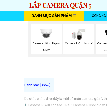
LẮP CAMERA QUẬN 5
DANH MỤC SẢN PHẨM
CÔNG NG
Camera
Camera Hồng Ngoại
Camera Hồng Ngoại
S
UMV
Dạ chắc chắn, dưới đây là một số mẫu camera giá rẻ, th
1:
Camera IP Wifi Yoosee 3 Râu: Camera IP không dây, hỗ