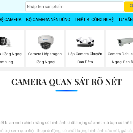
HỆ CAMERA
BỘ CAMERA NÊN DÙNG
THIẾT BỊ CÔNG NGHỆ
TƯ VẤN
 Hồng Ngoại
Camera Hdparagon
Lắp Camera Chuyên
Camera Dahua
amsung
Hồng Ngoại
Ban Đêm
Ngoại Ban 
CAMERA QUAN SÁT RÕ NÉT
iết bị an ninh chính hãng có hình ảnh chất lượng sắc nét mà bạn có thể 
 trợ xem qua điện thoại di động, có chất lượng hình ảnh sắc nét, giá cả