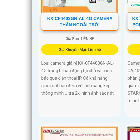
KX-CF4403GN-AL-4G CAMERA
KX
THÂN NGOÀI TRỜI
PO
Giá Bán: LIÊN HỆ
Giá Khuyến Mại: Liên hệ
Loại camera giá rẻ KX-CF4403GN-AL-
Camer
4G trang bị báo động tại chỗ và cảnh
CAi40
báo qua điện thoại IP. Có khả năng
phân 
giám sát ban đêm với ánh sáng kép
giám s
thông minh Ultra 2k, hình ảnh sắc nét
STARV
rõ nét 