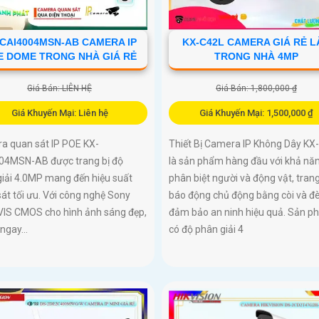
-CAI4004MSN-AB CAMERA IP
KX-C42L CAMERA GIÁ RẺ L
E DOME TRONG NHÀ GIÁ RẺ
TRONG NHÀ 4MP
Giá Bán: LIÊN HỆ
Giá Bán: 1,800,000 ₫
Giá Khuyến Mại: Liên hệ
Giá Khuyến Mại: 1,500,000 ₫
a quan sát IP POE KX-
Thiết Bị Camera IP Không Dây KX
04MSN-AB được trang bị độ
là sản phẩm hàng đầu với khả nă
giải 4.0MP mang đến hiệu suất
phân biệt người và động vật, trang
át tối ưu. Với công nghệ Sony
báo động chủ động bằng còi và đè
IS CMOS cho hình ảnh sáng đẹp,
đảm bảo an ninh hiệu quả. Sản 
ngay...
có độ phân giải 4