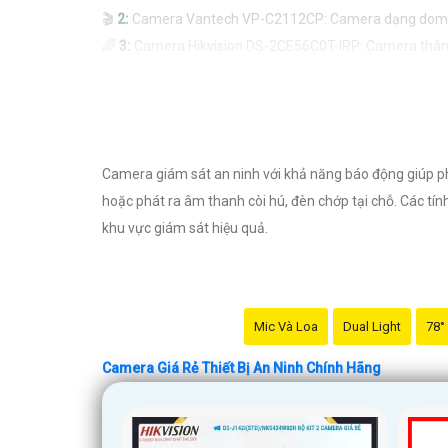
🎬
2:
Camera Vantech VP-C2112CP: Camera dạng dome, chất
🌈
3:
Camera Hikvision DS-2CE56C0T-IRP: Camera thân h
🔖
4:
Camera Dahua HAC-HDBW1200RP-Z: Camera dome ch
Nhớ kiểm tra kỹ thông số kỹ thuật cũng như nguồn gốc
Camera giám sát an ninh với khả năng báo động giúp ph
hoặc phát ra âm thanh còi hú, đèn chớp tại chỗ. Các tí
khu vực giám sát hiệu quả.
Mic Và Loa
Dual Light
78°
Camera Giá Rẻ Thiết Bị An Ninh Chính Hãng