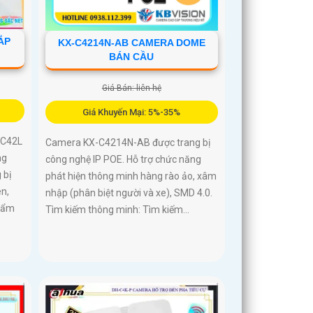
ẮP
KX-C4214N-AB CAMERA DOME
BÁN CẦU
Giá Bán: liên hệ
Giá Khuyến Mại: 5%-35%
-C42L
Camera KX-C4214N-AB được trang bị
ng
công nghệ IP POE. Hỗ trợ chức năng
 bị
phát hiện thông minh hàng rào ảo, xâm
n,
nhập (phân biệt người và xe), SMD 4.0.
phẩm
Tìm kiếm thông minh: Tìm kiếm...