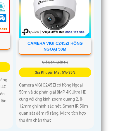
-
CAMERA VIGI C245ZI HỒNG
NGOẠI 50M
Giá Bán: Liên Hệ
Giá Khuyến Mại: 5%-35%
dòng
Camera VIGI C245ZI có hồng Ngoại
M 4G
50m và độ phân giải 8MP 4K Ultra HD
nén
cùng với ống kính zoom quang 2. 8-
 lẫn
12mm ghi hình sắc nét. Smart IR 50m
quan sát đêm rõ ràng, Micro tích hợp
thu âm chân thực