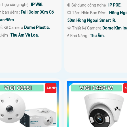
ch hợp công nghệ :
IP Wifi.
®️ Sử dụng công nghệ :
IP POE.
 ban đêm :
Full Color 30m Có
💥 Tầm Nhìn Ban Đêm :
Hồng Ngo
an Ðêm.
50m Hồng Ngoại Smart IR.
iết Kế Camera
Dome Plastic.
💎 Thiết Kế Camera
Dome Kim loạ
Điểm :
Thu Âm Và Loa.
️₤ Khả Năng :
Thu Âm.