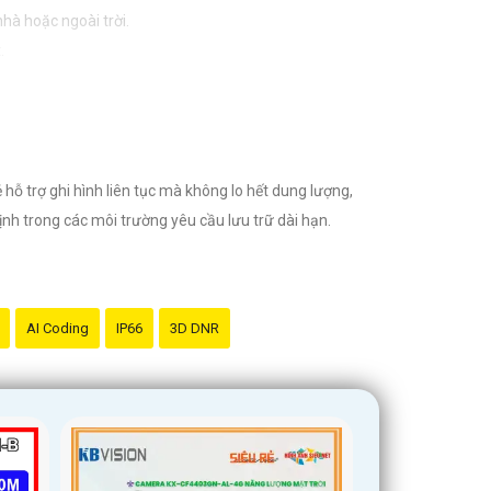
hà hoặc ngoài trời.
.
nước.
 chính hãng và đáng tin cậy.
hỗ trợ ghi hình liên tục mà không lo hết dung lượng,
ịnh trong các môi trường yêu cầu lưu trữ dài hạn.
AI Coding
IP66
3D DNR