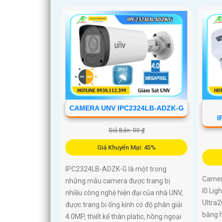
CAMERA UNV IPC2324LB-ADZK-G
I
Giá Bán: 00 ₫
Giá Khuyến Mại: 45%
IPC2324LB-ADZK-G là một trong
Camer
những mẫu camera được trang bị
I0 Lig
nhiều công nghệ hiện đại của nhà UNV,
Ultra
được trang bị ống kính có độ phân giải
bằng 
4.0MP, thiết kế thân platic, hồng ngoại