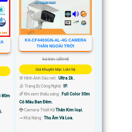
KX-CF4403GN-AL-4G CAMERA
RA
THÂN NGOÀI TRỜI
Giá Bán: LIÊN HỆ
Giá Khuyến Mại: Liên hệ
💯 Hình Ảnh Sắc nét :
Ultra 2k .
🕉️ Trang Bị Công Nghệ :
IP.
🌈 Khi xem thiếu sáng :
Full Color 30m
i 80m
Có Màu Ban Ðêm.
🐉️ Camera Thiết Kế
Thân Kim loại.
i.
️⇝ Khả Năng :
Thu Âm Và Loa.