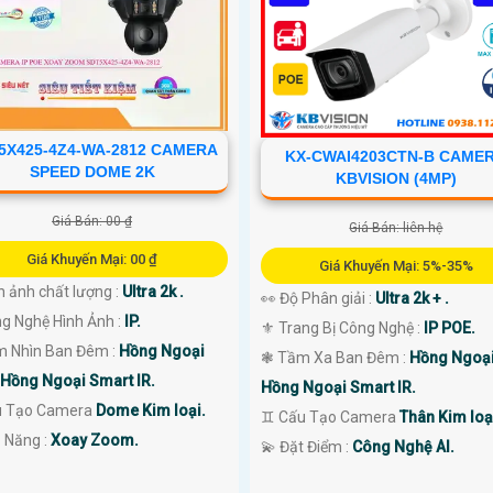
5X425-4Z4-WA-2812 CAMERA
KX-CWAI4203CTN-B CAME
SPEED DOME 2K
KBVISION (4MP)
Giá Bán: 00 ₫
Giá Bán: liên hệ
Giá Khuyến Mại: 00 ₫
Giá Khuyến Mại: 5%-35%
h ảnh chất lượng :
Ultra 2k .
👀 Độ Phân giải :
Ultra 2k + .
ng Nghệ Hình Ảnh :
IP.
⚜️ Trang Bị Công Nghệ :
IP POE.
m Nhìn Ban Đêm :
Hồng Ngoại
❃ Tầm Xa Ban Đêm :
Hồng Ngoạ
Hồng Ngoại Smart IR.
Hồng Ngoại Smart IR.
u Tạo Camera
Dome Kim loại.
♊ Cấu Tạo Camera
Thân Kim loạ
ả Năng :
Xoay Zoom.
️💫 Đặt Điểm :
Công Nghệ AI.