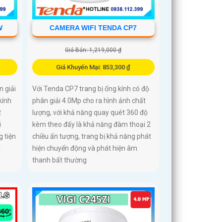
W
CAMERA WIFI TENDA CP7
Giá Bán: 1,219,000 ₫
Giá Khuyến Mại: 853,300 ₫
 giải
Với Tenda CP7 trang bị ống kính có độ
kính
phân giải 4.0Mp cho ra hình ảnh chất
R
lượng, với khả năng quay quét 360 độ
i
kèm theo đấy là khả năng đàm thoại 2
 tiện
chiều ấn tượng, trang bị khả năng phát
i
hiện chuyển động và phát hiện âm
thanh bất thường