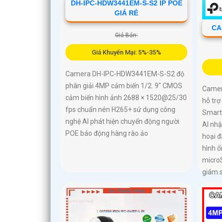
DH-IPC-HDW3441EM-S-S2 IP POE
GIÁ RẺ
CA
Giá Bán:
Giá Khuyến Mại: 5%-35%
Camera DH-IPC-HDW3441EM-S-S2 độ
phân giải 4MP cảm biến 1/2. 9" CMOS
Camer
cảm biến hình ảnh 2688 × 1520@25/30
hỗ tr
fps chuẩn nén H265+ sử dụng công
Smart 
nghệ AI phát hiện chuyển động người
AI nh
POE báo động hàng rào ảo
hoại đ
hình ổ
micro
giám s