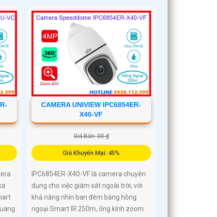
R-
CAMERA UNIVIEW IPC6854ER-
X40-VF
Giá Bán: 00 ₫
Giá Khuyến Mại: 45%
era
IPC6854ER-X40-VF là camera chuyên
xa
dụng cho việc giám sát ngoài trời, với
mart
khả năng nhìn ban đêm bằng hồng
quang
ngoại Smart IR 250m, ống kính zoom