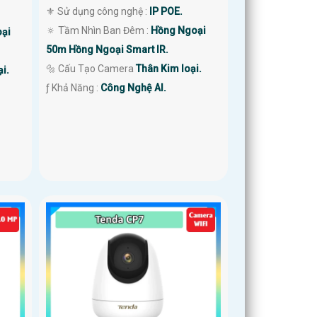
⚜️ Sử dụng công nghệ :
IP POE.
🔅 Tầm Nhìn Ban Đêm :
Hồng Ngoại
ại
50m Hồng Ngoại Smart IR.
🔩 Cấu Tạo Camera
Thân Kim loại.
i.
️ƒ Khả Năng :
Công Nghệ AI.