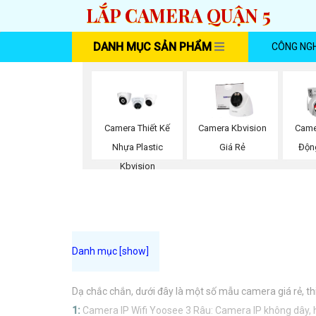
LẮP CAMERA QUẬN 5
DANH MỤC SẢN PHẨM
CÔNG NG
Camera Thiết Kế
Camera Kbvision
Came
Nhựa Plastic
Giá Rẻ
Độn
Kbvision
Dạ chắc chắn, dưới đây là một số mẫu camera giá rẻ, th
1:
Camera IP Wifi Yoosee 3 Râu: Camera IP không dây, hỗ