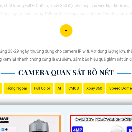
 lượng Full HD, hỗ trợ xoay 360 độ, phù hợp cho việc lắp đặt trong n
ồng ngoại, chất lượng 1MP, có khả năng quan sát ban đêm tốt, sắc nét
ất lượng 2MP, hỗ trợ các tính năng như chống ngược sáng, chống 
 xuất xứ của sản phẩm trước khi mua nhé để
Hoàn toàn tin cậy
là sản phẩm
ng 28-29 ngày, thường dùng cho camera IP wifi. Với dung lượng lớn, thẻ 
năng xem lại nhanh chóng cũng là ưu điểm, đảm bảo hiệu quả giám sát ổn đ
CAMERA QUAN SÁT RÕ NÉT
Hồng Ngoại
Full Color
AI
CMOS
Xoay 360
Speed Dome