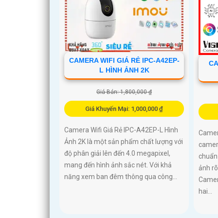
CAMERA WIFI GIÁ RẺ IPC-A42EP-
CA
L HÌNH ẢNH 2K
Giá Bán: 1,800,000 ₫
Giá Khuyến Mại: 1,000,000 ₫
Camera Wifi Giá Rẻ IPC-A42EP-L Hình
Camer
Ảnh 2K là một sản phẩm chất lượng với
camer
độ phân giải lên đến 4.0 megapixel,
chuẩn 
mang đến hình ảnh sắc nét. Với khả
ảnh rõ
năng xem ban đêm thông qua công...
Camer
hai...