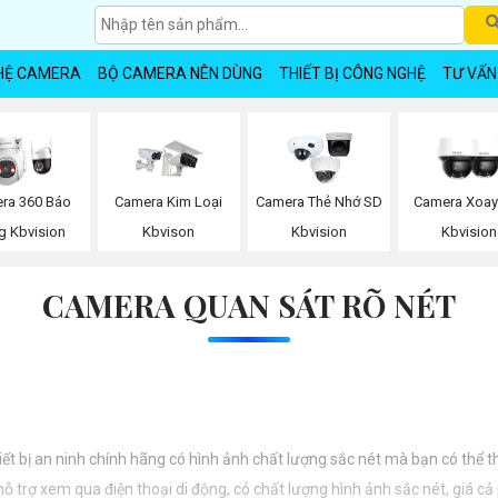
HỆ CAMERA
BỘ CAMERA NÊN DÙNG
THIẾT BỊ CÔNG NGHỆ
TƯ VẤN
ra 360 Báo
Camera Kim Loại
Camera Thẻ Nhớ SD
Camera Xoay
g Kbvision
Kbvison
Kbvision
Kbvision
CAMERA QUAN SÁT RÕ NÉT
iết bị an ninh chính hãng có hình ảnh chất lượng sắc nét mà bạn có thể 
 trợ xem qua điện thoại di động, có chất lượng hình ảnh sắc nét, giá cả