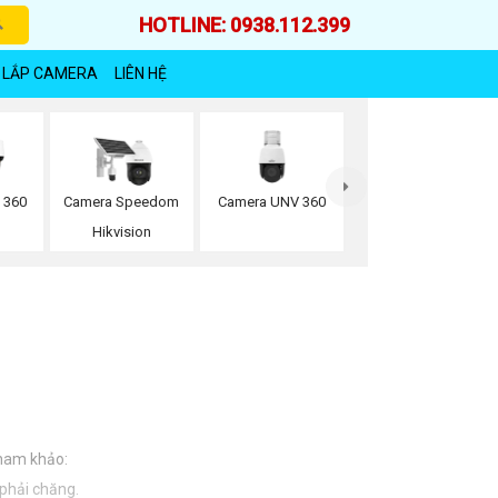
HOTLINE: 0938.112.399
 LẮP CAMERA
LIÊN HỆ
Camera UNV 360
 360
Camera Speedom
Hikvision
tham khảo:
 phải chăng.