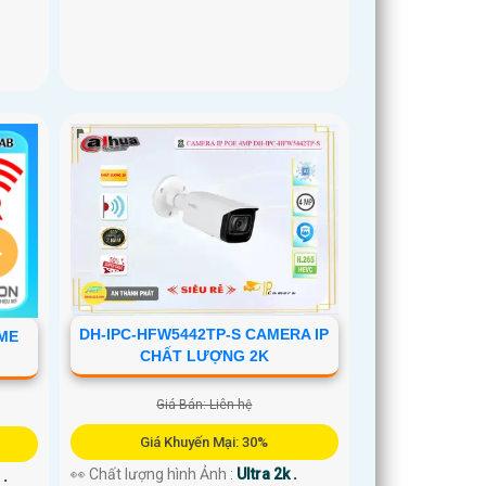
DH-IPC-HFW5442TP-S CAMERA IP
ME
CHẤT LƯỢNG 2K
Giá Bán: Liên hệ
Giá Khuyến Mại: 30%
👀 Chất lượng hình Ảnh :
Ultra 2k .
 .