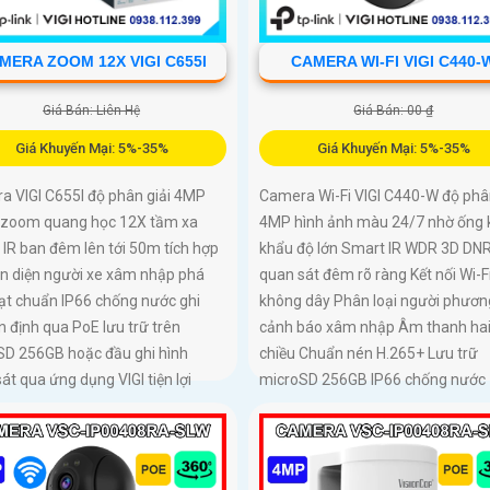
MERA ZOOM 12X VIGI C655I
CAMERA WI-FI VIGI C440-
Giá Bán: Liên Hệ
Giá Bán: 00 ₫
Giá Khuyến Mại: 5%-35%
Giá Khuyến Mại: 5%-35%
a VIGI C655I độ phân giải 4MP
Camera Wi-Fi VIGI C440-W độ phân
ợ zoom quang học 12X tầm xa
4MP hình ảnh màu 24/7 nhờ ống 
IR ban đêm lên tới 50m tích hợp
khẩu độ lớn Smart IR WDR 3D DN
ận diện người xe xâm nhập phá
quan sát đêm rõ ràng Kết nối Wi-F
ạt chuẩn IP66 chống nước ghi
không dây Phân loại người phương
n định qua PoE lưu trữ trên
cảnh báo xâm nhập Âm thanh ha
SD 256GB hoặc đầu ghi hình
chiều Chuẩn nén H.265+ Lưu trữ
át qua ứng dụng VIGI tiện lợi
microSD 256GB IP66 chống nước