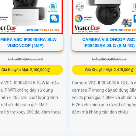
MERA VSC-IP00408RA-SLW
CAMERA VISIONCOP VSC
VISIONCOP (4MP)
IP00408RA-SLG (SIM 4G)
Giá Bán: 3,000,000 ₫
Giá Bán: 3,450,000 ₫
Giá Khuyến Mại: 2,100,000 ₫
Giá Khuyến Mại: 2,415,000 ₫
a VSC-IP00408RA-SLW là mẫu
Camera VSC-IP00408RA-SLG là 
a IP WiFi không dây sử dụng
camera IP không dây sử dụng SI
nén H.265 cho chất lượng hình
với độ phân giải 4.0MP và chuẩn 
 nét với độ phân giải 4MP.
H.265 cho hình ảnh rõ nét cả ngày
a hỗ trợ xoay 360 độ, đàm thoại
đêm mà không cần đèn chiếu