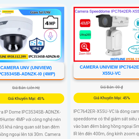
CAMERA UNIVIEW IPC7642E
CAMERA UNV (UNIVIEW)
X55U-VC
PC3534SB-ADNZK-I0 (4MP)
Giá Bán: 00 ₫
Giá Bán: Liên Hệ
Giá Khuyến Mại: 45%
Giá Khuyến Mại: 45%
IPC7642ER-X55U-VC là dòng cam
a IP Dome IPC3534SB-ADNZK-
speeddome có thể giám sát siêu 
htHunter 4MP với công nghệ nén
vào ban đêm bằng hồng ngoại S
265 khả năng quan sát ban đêm
IR lên đến 400m, ống kính zoom 
hồng ngoại lên tới 30m. Camera