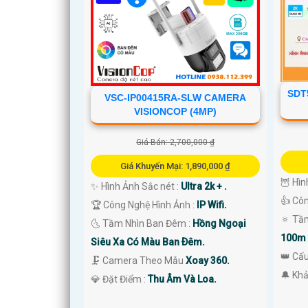
SDT
VSC-IP00415RA-SLW CAMERA
VISIONCOP (4MP)
Giá Bán: 2,700,000 ₫
'
Giá Khuyến Mại: 1,890,000 ₫
🦉 Hìn
✨ Hình Ảnh Sắc nét :
Ultra 2k + .
👍 Cô
🏆 Công Nghệ Hình Ảnh :
IP Wifi.
🔅 Tầ
🌜 Tầm Nhìn Ban Đêm :
Hồng Ngoại
100m 
Siêu Xa Có Màu Ban Ðêm.
👑 Cấ
🗜️ Camera Theo Mẫu
Xoay 360.
️🔔 Kh
️💎 Đặt Điểm :
Thu Âm Và Loa.