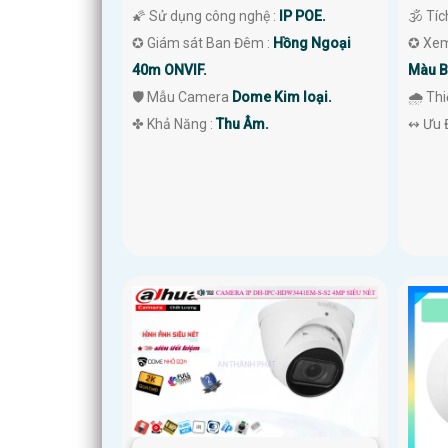
🌠 Sử dụng công nghệ :
IP POE.
🕉️ Tí
✪ Giám sát Ban Đêm :
Hồng Ngoại
✪ Xem
40m ONVIF.
Màu B
🛡 Mẫu Camera
Dome Kim loại.
🌧️ Th
️✤ Khả Năng :
Thu Âm.
️↭ Ưu 