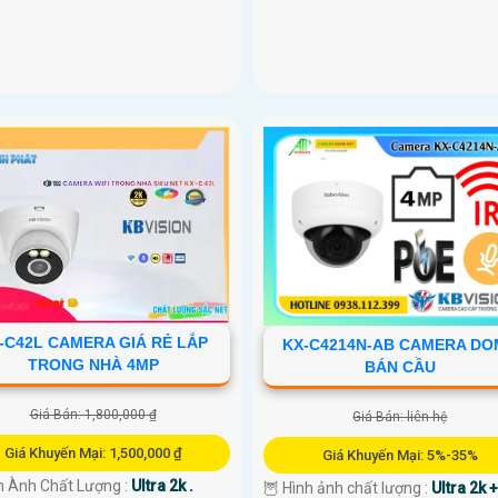
-C42L CAMERA GIÁ RẺ LẮP
KX-C4214N-AB CAMERA DO
TRONG NHÀ 4MP
BÁN CẦU
Giá Bán: 1,800,000 ₫
Giá Bán: liên hệ
Giá Khuyến Mại: 1,500,000 ₫
Giá Khuyến Mại: 5%-35%
h Ành Chất Lượng :
Ultra 2k .
🦉 Hình ảnh chất lượng :
Ultra 2k +