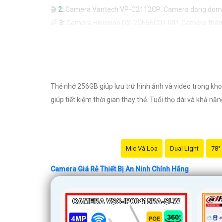
🎬
2:
Camera Vantech VP-C2112CP: Camera dạng dome, chất
🌈
3:
Camera Hikvision DS-2CE56C0T-IRP: Camera thân h
🔖
4:
Camera Dahua HAC-HDBW1200RP-Z: Camera dome ch
Nhớ kiểm tra kỹ thông số kỹ thuật cũng như nguồn gốc
Thẻ nhớ 256GB giúp lưu trữ hình ảnh và video trong khoả
giúp tiết kiệm thời gian thay thẻ. Tuổi thọ dài và khả 
Mic Và Loa
Dual Light
78°
Camera Giá Rẻ Thiết Bị An Ninh Chính Hãng