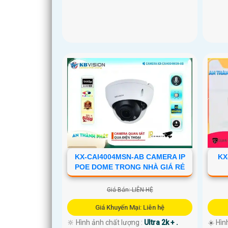
KX-CAI4004MSN-AB CAMERA IP
KX
POE DOME TRONG NHÀ GIÁ RẺ
Giá Bán: LIÊN HỆ
Giá Khuyến Mại: Liên hệ
🔆 Hình ảnh chất lượng :
Ultra 2k + .
☀️ Hìn