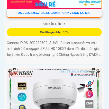
DS-2CD2326G2-ISU/SL CAMERA HIKVISION CÓ MIC
Giá Bán: Liên Hệ
Giá Khuyến Mại: 30%
Camera IP DS-2CD2326G2-ISU/SL là thiết bị sắc nét với chip
hình ảnh 2.0 megapixel FULL HD 1080P, đem đến độ phân giải
tuyệt vời. Được trang bị công nghệ Chống Ngược Sáng DWDR...