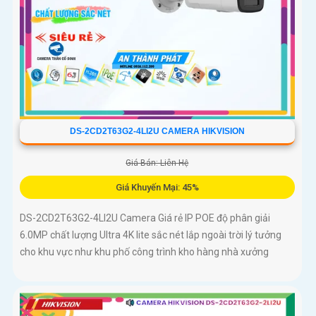
DS-2CD2T63G2-4LI2U CAMERA HIKVISION
Giá Bán: Liên Hệ
Giá Khuyến Mại: 45%
DS-2CD2T63G2-4LI2U Camera Giá rẻ IP POE độ phân giải
6.0MP chất lượng Ultra 4K lite sắc nét lắp ngoài trời lý tưởng
cho khu vực như khu phố công trình kho hàng nhà xưởng