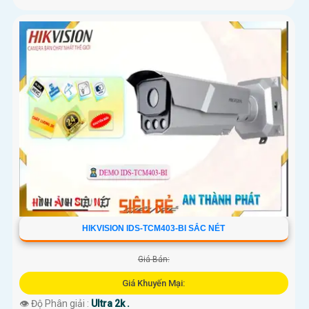
HIKVISION IDS-TCM403-BI SẮC NÉT
Giá Bán:
Giá Khuyến Mại:
👁 Độ Phân giải :
Ultra 2k .