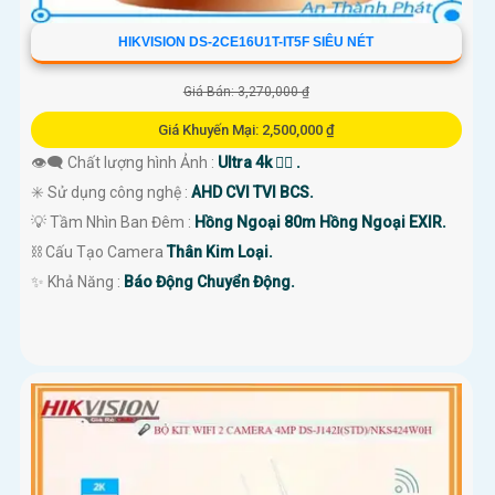
HIKVISION DS-2CE16U1T-IT5F SIÊU NÉT
Giá Bán: 3,270,000 ₫
Giá Khuyến Mại: 2,500,000 ₫
👁️‍🗨 Chất lượng hình Ảnh :
Ultra 4k 👍🏾 .
✳️ Sử dụng công nghệ :
AHD CVI TVI BCS.
💡 Tầm Nhìn Ban Đêm :
Hồng Ngoại 80m Hồng Ngoại EXIR.
⛓ Cấu Tạo Camera
Thân Kim Loại.
️✨ Khả Năng :
Báo Động Chuyển Động.