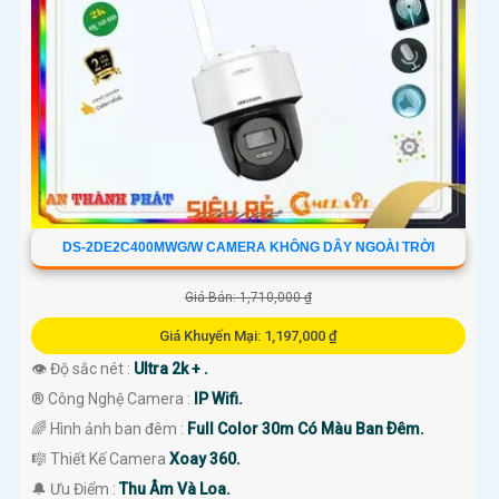
DS-2DE2C400MWG/W CAMERA KHÔNG DÂY NGOÀI TRỜI
Giá Bán: 1,710,000 ₫
Giá Khuyến Mại: 1,197,000 ₫
👁 Độ sắc nét :
Ultra 2k + .
®️ Công Nghệ Camera :
IP Wifi.
🌈 Hình ảnh ban đêm :
Full Color 30m Có Màu Ban Ðêm.
🎼️ Thiết Kế Camera
Xoay 360.
️🔔 Ưu Điểm :
Thu Âm Và Loa.