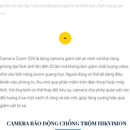
phẩm về việc lắp Camera Hikvision giá rẻ với hình ảnh chất lượng sắc
nét:
Lắp Camera Hikvision - Giải pháp an ninh hoàn hảo
Bạn đang tìm kiếm giải pháp an ninh hiệu quả và chi phí phải chăng cho
ngôi nhà hoặc doanh nghiệp của mình? Hãy cân nhắc lắp đặt Camera
Hikvision, giải pháp hàng đầu trong lĩnh vực an ninh và giám sát. Với
Camera Zoom 32X là dòng camera giám sát an ninh với khả năng
chất lượng hình ảnh sắc nét và giá cả phải chăng, Camera Hikvision là
phóng đại hình ảnh lên đến 32 lần mà không làm giảm chất lượng video
sự lựa chọn lý tưởng cho việc bảo vệ tài sản và an ninh cho mọi người.
nhờ vào tính năng zoom quang học. Người dùng có thể dễ dàng điều
Tại sao chọn Camera Hikvision?
khiển việc phóng to, thu nhỏ qua phần mềm trên điện thoại hoặc máy
- Chất lượng hình ảnh: Camera Hikvision mang đến hình ảnh chất lượng
tính. Với ống kính có thể thay đổi tiêu cự, camera cho phép quan sát các
cao, sắc nét và rõ ràng. Bạn sẽ không bỏ lỡ bất kỳ chi tiết nào trong quá
đối tượng ở xa một cách rõ ràng và sắc nét, giúp tăng cường hiệu quả
trình giám sát. - Giá cả phải chăng: Mặc dù chất lượng vượt trội, Camera
giám sát từ xa.
Hikvision vẫn
tin tưởng
mức giá hợp lý, phù hợp với nhu cầu và túi tiền
của mọi người.
CAMERA BÁO ĐỘNG CHỐNG TRỘM HIKVISION
- Dễ sử dụng: Camera Hikvision được thiết kế đơn giản và dễ sử dụng,