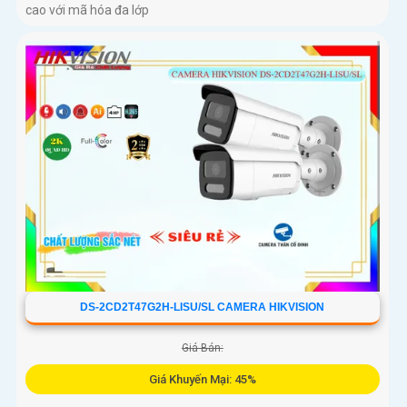
cao với mã hóa đa lớp
DS-2CD2T47G2H-LISU/SL CAMERA HIKVISION
Giá Bán:
Giá Khuyến Mại: 45%