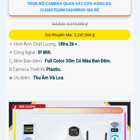
TRỌN BỘ CAMERA QUAN SÁT CỬA HÀNG DS-
J142I(STD)/NKS424W02H GIÁ RẺ
Giá Bán: 3,210,000 ₫
Giá Khuyến Mại: 2,247,000 ₫
🔅 Hình Ành Chất Lượng :
Ultra 2k + .
⚜️ Công Nghệ :
IP Wifi.
🌜 Nhìn Ban Đêm :
Full Color 30m Có Màu Ban Ðêm.
⛓ Camera Thiết Kế
Plastic.
️♚ Ưu Điểm :
Thu Âm Và Loa.
'