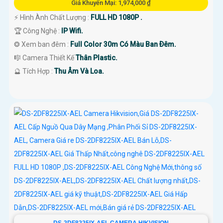
Giá Khuyến Mại: 1,974,000 ₫
️⚡ Hình Ành Chất Lượng :
FULL HD 1080P .
🏆 Công Nghệ :
IP Wifi.
❂ Xem ban đêm :
Full Color 30m Có Màu Ban Ðêm.
🎼️ Camera Thiết Kế
Thân Plastic.
️🔮 Tích Hợp :
Thu Âm Và Loa.
DS-2DF8225IX-AEL CAMERA HIKVISION