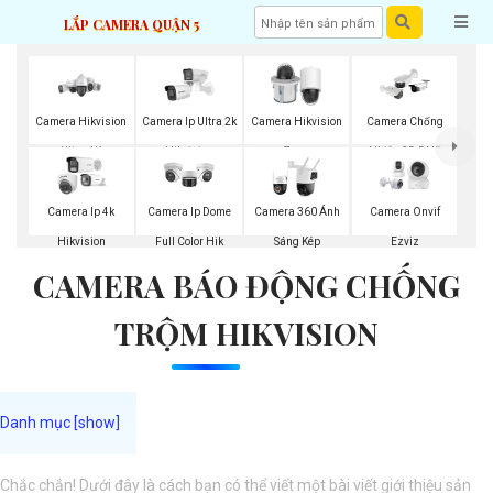
LẮP CAMERA QUẬN 5
Camera Hikvision
Camera Ip Ultra 2k
Camera Hikvision
Camera Chống
Ultra 4K
Hikvision
Zoom
Nhiễu 3D DNR
Hikvison
Camera Ip 4k
Camera Ip Dome
Camera 360 Ánh
Camera Onvif
Hikvision
Full Color Hik
Sáng Kép
Ezviz
CAMERA BÁO ĐỘNG CHỐNG
TRỘM HIKVISION
Chắc chắn! Dưới đây là cách bạn có thể viết một bài viết giới thiệu sản