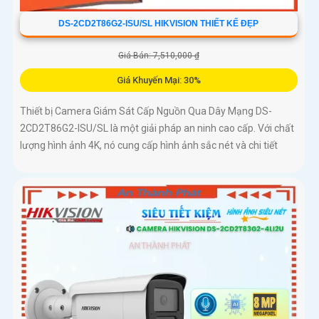
DS-2CD2T86G2-ISU/SL HIKVISION THIẾT KẾ ĐẸP
Giá Bán: 7,510,000 ₫
Giá Khuyến Mại: 30%
Thiết bị Camera Giám Sát Cấp Nguồn Qua Dây Mạng DS-
2CD2T86G2-ISU/SL là một giải pháp an ninh cao cấp. Với chất
lượng hình ảnh 4K, nó cung cấp hình ảnh sắc nét và chi tiết