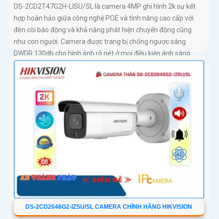
DS-2CD2T47G2H-LISU/SL là camera 4MP ghi hình 2k sự kết
hợp hoàn hảo giữa công nghệ POE và tính năng cao cấp với
đèn còi báo động và khả năng phát hiện chuyển động cũng
như con người. Camera được trang bị chống ngược sáng
DWDR 130db cho hình ảnh rõ nét ở mọi điều kiện ánh sáng
DS-2CD2646G2-IZSU/SL CAMERA CHÍNH HÃNG HIKVISION