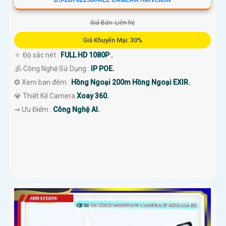
Giá Bán: Liên hệ
Giá Khuyến Mại: 30%
🔅 Độ sắc nét :
FULL HD 1080P .
🕉️ Công Nghệ Sử Dụng :
IP POE.
❂ Xem ban đêm :
Hồng Ngoại 200m Hồng Ngoại EXIR.
💎 Thiết Kế Camera
Xoay 360.
️⇝ Ưu Điểm :
Công Nghệ AI.