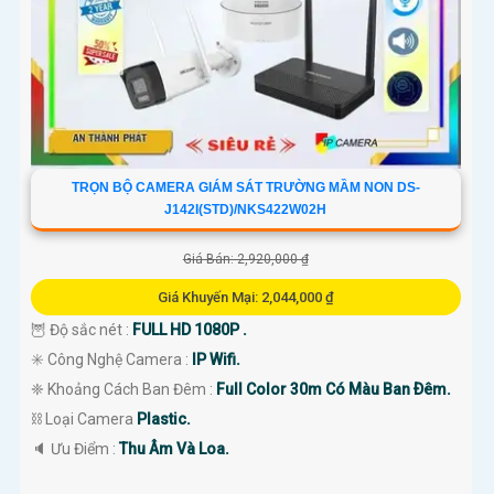
TRỌN BỘ CAMERA GIÁM SÁT TRƯỜNG MẦM NON DS-
J142I(STD)/NKS422W02H
Giá Bán: 2,920,000 ₫
Giá Khuyến Mại: 2,044,000 ₫
🦉 Độ sắc nét :
FULL HD 1080P .
✳️ Công Nghệ Camera :
IP Wifi.
❈ Khoảng Cách Ban Đêm :
Full Color 30m Có Màu Ban Ðêm.
⛓ Loại Camera
Plastic.
️🔈 Ưu Điểm :
Thu Âm Và Loa.