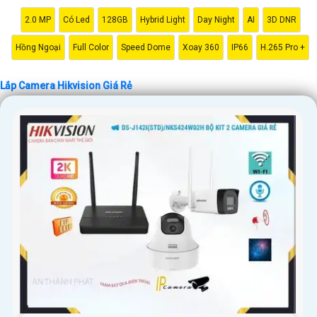
giúp bạn dễ dàng cài đặt và vận hành mà không cần kỹ năng chuyên
2.0 MP
Có Led
128GB
Hybrid Light
Day Night
AI
3D DNR
môn.
Nơi mua Camera Hikvision giá rẻ
Hồng Ngoại
Full Color
Speed Dome
Xoay 360
IP66
H.265 Pro +
Nếu bạn quan tâm đến việc lắp Camera Hikvision với giá ưu đãi, hãy đến
ngay cửa hàng chuyên cung cấp sản phẩm an ninh uy tín. Với đội ngũ
Lắp Camera Hikvision Giá Rẻ
nhân viên chuyên nghiệp, bạn sẽ được tư vấn cụ thể về sản phẩm phù
hợp với nhu cầu của mình.
Kết luận
Camera Hikvision không chỉ mang đến sự an toàn và bảo vệ cho ngôi
nhà hoặc doanh nghiệp của bạn, mà còn là lựa chọn thông minh với giá
cả phải chăng và hình ảnh chất lượng sắc nét. Hãy đầu tư vào an ninh và
yên tâm hơn với Camera Hikvision!
Hy vọng rằng bài viết giới thiệu trên sẽ giúp bạn thu hút được khách
hàng quan tâm đến sản phẩm Camera Hikvision giá rẻ và chất lượng.