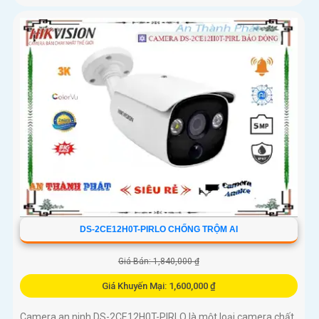
DS-2CE12H0T-PIRLO CHỐNG TRỘM AI
Giá Bán: 1,840,000 ₫
Giá Khuyến Mại: 1,600,000 ₫
Camera an ninh DS-2CE12H0T-PIRLO là một loại camera chất