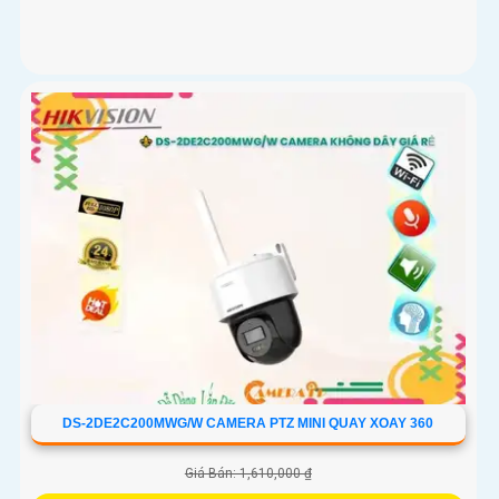
DS-2DE2C200MWG/W CAMERA PTZ MINI QUAY XOAY 360
Giá Bán: 1,610,000 ₫