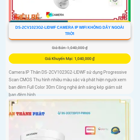
DS-2CV1023G2-LIDWF CAMERA IP WIFI KHÔNG DÂY NGOÀI
TRỜI
Giá Bán: 1,040,000 ₫
Giá Khuyến Mại: 1,040,000 ₫
Camera IP Thân DS-2CV1023G2-LIDWF sử dụng Progressive
Scan CMOS Thu hình nhiều màu sắc và phát hiện người xem
ban đêm Full Color 30m Công nghệ ánh sáng kép giám sát
ban đêm hình...