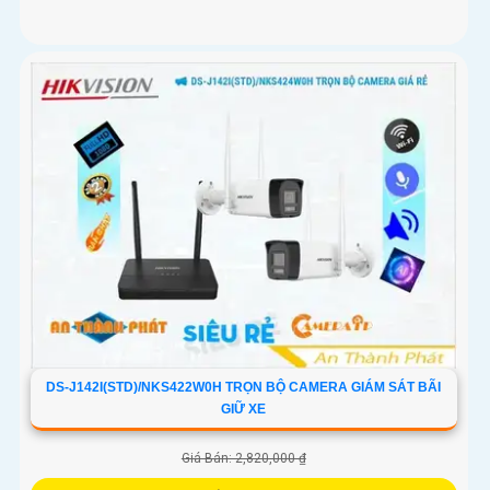
DS-J142I(STD)/NKS422W0H TRỌN BỘ CAMERA GIÁM SÁT BÃI
GIỮ XE
Giá Bán: 2,820,000 ₫