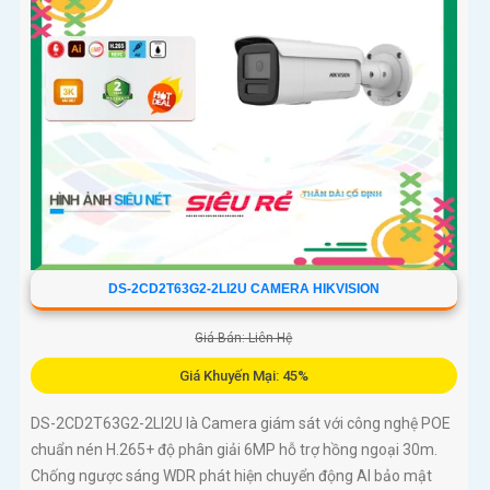
DS-2CD2T63G2-2LI2U CAMERA HIKVISION
Giá Bán: Liên Hệ
Giá Khuyến Mại: 45%
DS-2CD2T63G2-2LI2U là Camera giám sát với công nghệ POE
chuẩn nén H.265+ độ phân giải 6MP hỗ trợ hồng ngoại 30m.
Chống ngược sáng WDR phát hiện chuyển động AI bảo mật