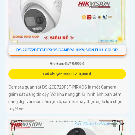
DS-2CE72DF3T-PIRXOS CAMERA HIKVISION FULL COLOR
Giá Bán: 3,710,000 ₫
Giá Khuyến Mại: 3,210,000 ₫
Camera quan sát DS-2CE72DF3T-PIRXOS là một Camera
giám sát đáng tin cậy. Với khả năng ghi lại hình ảnh ban đêm
sáng đẹp với màu sắc rực rỡ, camera này thực sự là lựa chọn
tuyệt vời