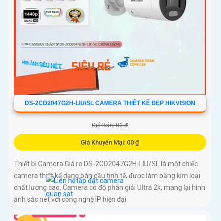
DS-2CD2047G2H-LIU/SL CAMERA THIẾT KẾ ĐẸP HIKVISION
Giá Bán: 00 ₫
Giá Khuyến Mại: 00 ₫
Thiết bị Camera Giá re DS-2CD2047G2H-LIU/SL là một chiếc
camera thiết kế dạng bán cầu tinh tế, được làm bằng kim loại
chất lượng cao. Camera có độ phân giải Ultra 2k, mang lại hình
ảnh sắc nét với công nghệ IP hiện đại