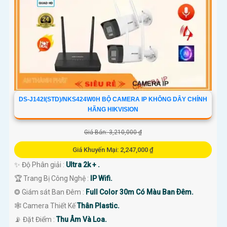
DS-J142I(STD)/NKS424W0H BỘ CAMERA IP KHÔNG DÂY CHÍNH
HÃNG HIKVISION
Giá Bán: 3,210,000 ₫
Giá Khuyến Mại: 2,247,000 ₫
✨ Độ Phân giải :
Ultra 2k + .
🏆 Trang Bị Công Nghệ :
IP Wifi.
❂ Giám sát Ban Đêm :
Full Color 30m Có Màu Ban Ðêm.
🕸️ Camera Thiết Kế
Thân Plastic.
️📡 Đặt Điểm :
Thu Âm Và Loa.