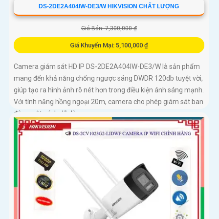
DS-2DE2A404IW-DE3/W HIKVISION CHẤT LƯỢNG
Giá Bán: 7,300,000 ₫
Giá Khuyến Mại: 5,100,000 ₫
Camera giám sát HD IP DS-2DE2A404IW-DE3/W là sản phẩm
mang đến khả năng chống ngược sáng DWDR 120db tuyệt vời,
giúp tạo ra hình ảnh rõ nét hơn trong điều kiện ánh sáng mạnh.
Với tính năng hồng ngoại 20m, camera cho phép giám sát ban
đêm một cách dễ dàng