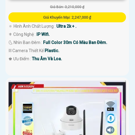
Giá Bán: 3,210,000 ₫
Giá Khuyến Mại: 2,247,000 ₫
🔅 Hình Ành Chất Lượng :
Ultra 2k + .
⚜️ Công Nghệ :
IP Wifi.
🌜 Nhìn Ban Đêm :
Full Color 30m Có Màu Ban Ðêm.
⛓ Camera Thiết Kế
Plastic.
️♚ Ưu Điểm :
Thu Âm Và Loa.