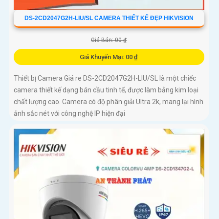
DS-2CD2047G2H-LIU/SL CAMERA THIẾT KẾ ĐẸP HIKVISION
Giá Bán: 00 ₫
Giá Khuyến Mại: 00 ₫
Thiết bị Camera Giá re DS-2CD2047G2H-LIU/SL là một chiếc
camera thiết kế dạng bán cầu tinh tế, được làm bằng kim loại
chất lượng cao. Camera có độ phân giải Ultra 2k, mang lại hình
ảnh sắc nét với công nghệ IP hiện đại