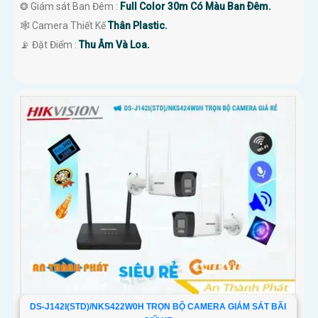
❂ Giám sát Ban Đêm :
Full Color 30m Có Màu Ban Ðêm.
🕸️ Camera Thiết Kế
Thân Plastic.
️📡 Đặt Điểm :
Thu Âm Và Loa.
DS-J142I(STD)/NKS422W0H TRỌN BỘ CAMERA GIÁM SÁT BÃI