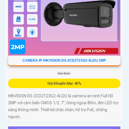
CAMERA IP HIKVISION DS-2CD2T23G2-4LI2U 2MP
Giá Bán:
Giá Khuyến Mại: 45%
HIKVISION DS-2CD2T23G2-4LI2U là camera an ninh Full HD
2MP với cảm biến CMOS 1/2. 7", hồng ngoại 80m, đèn LED trợ
sáng thông minh. Thiết kế chắc chắn, hỗ trợ PoE, chống
ngược...