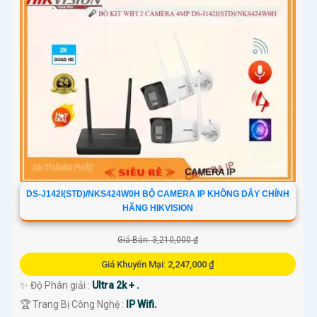
DS-J142I(STD)/NKS424W0H BỘ CAMERA IP KHÔNG DÂY CHÍNH
HÃNG HIKVISION
Giá Bán: 3,210,000 ₫
Giá Khuyến Mại: 2,247,000 ₫
✨ Độ Phân giải :
Ultra 2k + .
🏆 Trang Bị Công Nghệ :
IP Wifi.