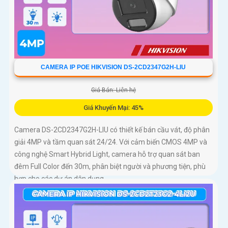
CAMERA IP POE HIKVISION DS-2CD2347G2H-LIU
Giá Bán: Liên hệ
Giá Khuyến Mại: 45%
Camera DS-2CD2347G2H-LIU có thiết kế bán cầu vát, độ phân
giải 4MP và tầm quan sát 24/24. Với cảm biến CMOS 4MP và
công nghệ Smart Hybrid Light, camera hỗ trợ quan sát ban
đêm Full Color đến 30m, phân biệt người và phương tiện, phù
hợp cho các dự án dân dụng