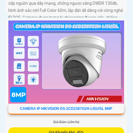
cấp nguồn qua dây mạng, chống ngược sáng DWDR 130db,
hình ảnh sắc nét Full Color 60m, lắp đặt dễ dàng với công nghệ
IP POE. Camera được trang bị chức năng AI cao cấp, chống
ngược sáng DWDR 130db
CAMERA IP HIKVISION DS-2CD2387G2H-LISU/SL 8MP
Giá Bán: Liên hệ
Giá Khuyến Mại: 45%