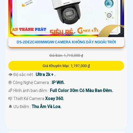
DS-2DE2C400MWG/W CAMERA KHÔNG DÂY NGOÀI TRỜI
Giá Bán: 1,710,000 ₫
Giá Khuyến Mại: 1,197,000 ₫
👁 Độ sắc nét :
Ultra 2k + .
®️ Công Nghệ Camera :
IP Wifi.
🌈 Hình ảnh ban đêm :
Full Color 30m Có Màu Ban Ðêm.
🎼️ Thiết Kế Camera
Xoay 360.
️🔔 Ưu Điểm :
Thu Âm Và Loa.