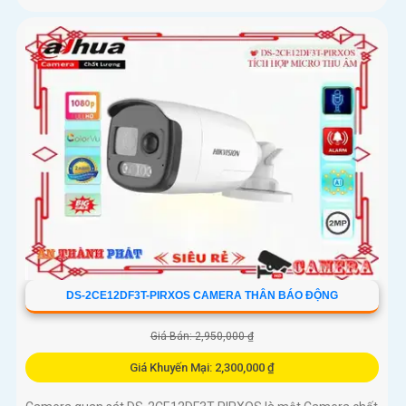
DS-2CE12DF3T-PIRXOS CAMERA THÂN BÁO ĐỘNG
Giá Bán: 2,950,000 ₫
Giá Khuyến Mại: 2,300,000 ₫