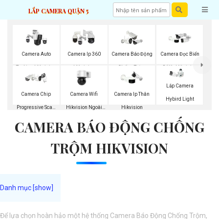
LẮP CAMERA QUẬN 5
Camera Auto
Camera Ip 360
Camera Báo Động
Camera Đọc Biển
Traking Hikvision
Hikvision
Chống Trộm
Số Xe Hikvision
Hikvision
Lắp Camera
Camera Wifi
Camera Chip
Camera Ip Thân
Hybird Light
Hikvision Ngoài
Progressive Scan
Hikvision
CAMERA BÁO ĐỘNG CHỐNG
Trời 360
CMOS Hikvision
TRỘM HIKVISION
Để lựa chọn hoàn hảo một hệ thống Camera Báo Động Chống Trộm,