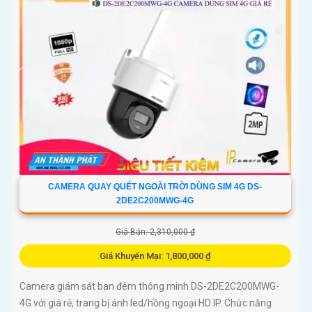
CAMERA QUAY QUÉT NGOÀI TRỜI DÙNG SIM 4G DS-
2DE2C200MWG-4G
Giá Bán: 2,310,000 ₫
Giá Khuyến Mại: 1,800,000 ₫
Camera giám sát ban đêm thông minh DS-2DE2C200MWG-
4G với giá rẻ, trang bị ánh led/hồng ngoại HD IP. Chức năng