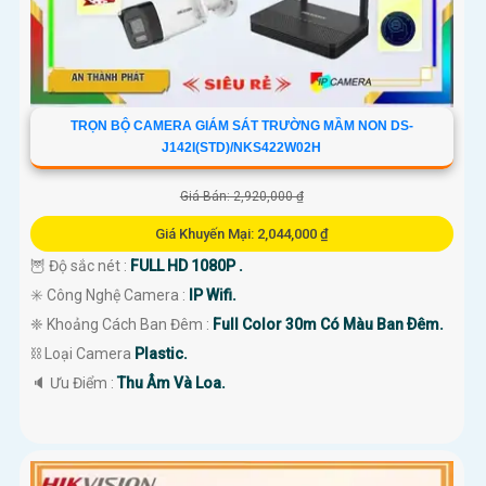
TRỌN BỘ CAMERA GIÁM SÁT TRƯỜNG MẦM NON DS-
J142I(STD)/NKS422W02H
Giá Bán: 2,920,000 ₫
Giá Khuyến Mại: 2,044,000 ₫
🦉 Độ sắc nét :
FULL HD 1080P .
✳️ Công Nghệ Camera :
IP Wifi.
❈ Khoảng Cách Ban Đêm :
Full Color 30m Có Màu Ban Ðêm.
⛓ Loại Camera
Plastic.
️🔈 Ưu Điểm :
Thu Âm Và Loa.