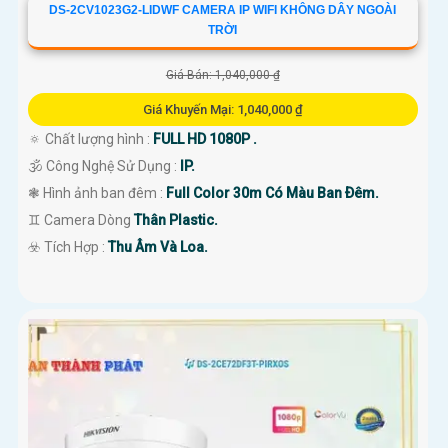
DS-2CV1023G2-LIDWF CAMERA IP WIFI KHÔNG DÂY NGOÀI
TRỜI
Giá Bán: 1,040,000 ₫
Giá Khuyến Mại: 1,040,000 ₫
🔅 Chất lượng hình :
FULL HD 1080P .
🕉️ Công Nghệ Sử Dụng :
IP.
❃ Hình ảnh ban đêm :
Full Color 30m Có Màu Ban Ðêm.
♊ Camera Dòng
Thân Plastic.
️☣️ Tích Hợp :
Thu Âm Và Loa.