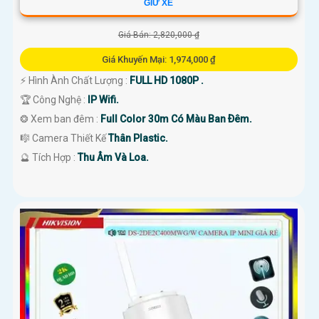
GIỮ XE
Giá Bán: 2,820,000 ₫
Giá Khuyến Mại: 1,974,000 ₫
️⚡ Hình Ành Chất Lượng :
FULL HD 1080P .
🏆 Công Nghệ :
IP Wifi.
❂ Xem ban đêm :
Full Color 30m Có Màu Ban Ðêm.
🎼️ Camera Thiết Kế
Thân Plastic.
️🔮 Tích Hợp :
Thu Âm Và Loa.