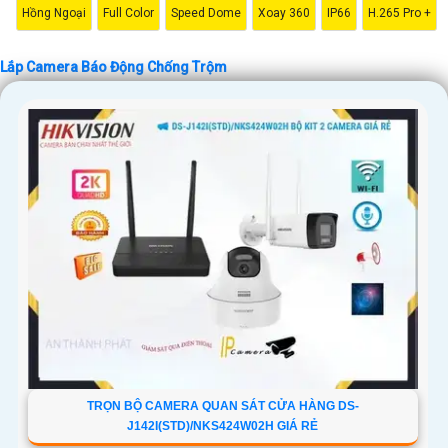
Hồng Ngoại
Full Color
Speed Dome
Xoay 360
IP66
H.265 Pro +
Lắp Camera Báo Động Chống Trộm
'
TRỌN BỘ CAMERA QUAN SÁT CỬA HÀNG DS-
J142I(STD)/NKS424W02H GIÁ RẺ