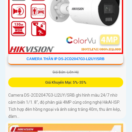
CAMERA THÂN IP DS-2CD2047G3-LI2UY/SRB
Giá Bán: Liên Hệ
Giá Khuyến Mại: 5%-35%
Camera DS-2CD2047G3-LI2UY/SRB ghi hình màu 24/7 nhờ
cảm biến 1/1. 8", độ phân giải 4MP cùng công nghệ HikAI-ISP.
Tích hợp đèn hồng ngoại và ánh sáng trắng 40m, thu âm kép,
đàm...