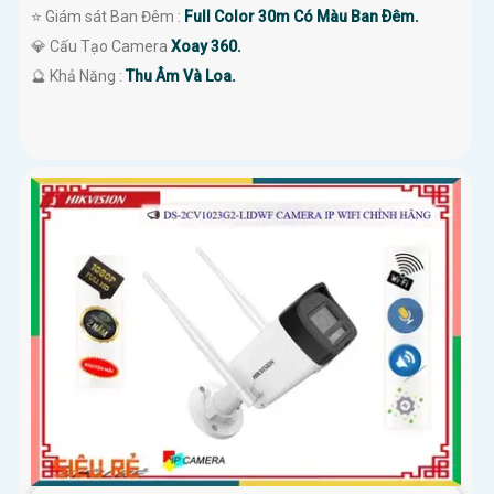
⭐ Giám sát Ban Đêm :
Full Color 30m Có Màu Ban Ðêm.
💎 Cấu Tạo Camera
Xoay 360.
️🔮 Khả Năng :
Thu Âm Và Loa.