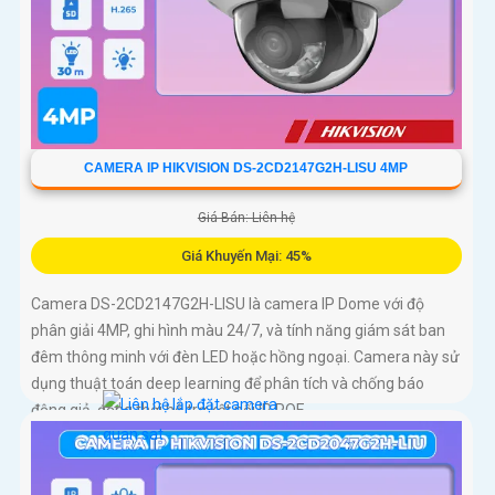
CAMERA IP HIKVISION DS-2CD2147G2H-LISU 4MP
Giá Bán: Liên hệ
Giá Khuyến Mại: 45%
Camera DS-2CD2147G2H-LISU là camera IP Dome với độ
phân giải 4MP, ghi hình màu 24/7, và tính năng giám sát ban
đêm thông minh với đèn LED hoặc hồng ngoại. Camera này sử
dụng thuật toán deep learning để phân tích và chống báo
động giả, đồng thời hỗ trợ kết nối IP POE