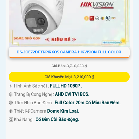
DS-2CE72DF3T-PIRXOS CAMERA HIKVISION FULL COLOR
Giá Bán: 3,710,000 ₫
Giá Khuyến Mại: 3,210,000 ₫
🔆 Hình Ảnh Sắc nét :
FULL HD 1080P .
🤖️ Trang Bị Công Nghệ :
AHD CVI TVI BCS.
🔴 Tầm Nhìn Ban Đêm :
Full Color 20m Có Màu Ban Đêm.
🐜 Thiết Kế Camera
Dome Kim Loại.
️🆑 Khả Năng :
Có Đèn Còi Báo Động.