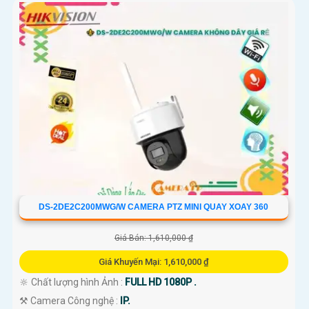
DS-2DE2C200MWG/W CAMERA PTZ MINI QUAY XOAY 360
Giá Bán: 1,610,000 ₫
Giá Khuyến Mại: 1,610,000 ₫
🔆 Chất lượng hình Ảnh :
FULL HD 1080P .
⚒ Camera Công nghệ :
IP.